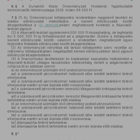
6. §
A Dunakiliti Közös Önkormányzati Hivatalnál foglalkoztatott
köztisztviselők illetményalapja 2025. évben 66 000 Ft.
7. §
(1)
Az Önkormányzat költségvetési rendeletében megjelenő bevételi és
kiadási előirányzatok módosítására, a kiemelt előirányzatok közötti
átcsoportosításra a
(2) bekezdés
ekben meghatározott kivétellel a Képviselő-
testület jogosult.
(2)
A Képviselő-testület ügyletenként 500 000 Ft összeghatárig, de legfeljebb
évi 5 000 000 Ft-ig felhatalmazást ad a polgármester részére a költségvetés
kiemelt előirányzatai közötti, valamint a rendeletben meghatározott egyes
fejlesztési feladatok előirányzatai közötti átcsoportosításra.
(3)
Az önkormányzat irányítása alá tartozó költségvetési szerv vezetője az
intézmény költségvetésében megállapított kiemelt előirányzatokon belül jogosult
előirányzat átcsoportosításra.
(4)
A finanszírozási bevételekkel és kiadásokkal kapcsolatos hatásköröket a
Képviselő-testület utólagos beszámolási kötelezettség mellett a polgármesterre
ruházza át az alábbiak szerint:
a)
az önkormányzat számláján lévő szabad pénzeszköznek
aa)
a számlavezető pénzintézetnél határozott időre lekötött betétként történő
elhelyezése,
ab)
a számlavezető pénzintézetnél határozott időre lekötött betétként történő
elhelyezése esetén annak lejárata előtti visszavonása,
ac)
a számlavezető pénzintézeten keresztül tőkegarantált értékpapírba történő
befektetése,
ad)
a számlavezető pénzintézeten keresztül tőkegarantált értékpapírba történő
befektetése esetén annak lejárata előtti eladása.
b)
az önkormányzat számláján lévő átmenetileg szabad pénzeszköznek
ba)
a számlavezető pénzintézetnél határozott időre lekötött betétként történő
elhelyezése,
bb)
a számlavezető pénzintézetnél határozott időre lekötött betétként történő
elhelyezése esetén annak lejárata előtti visszavonása,
bc)
állampapírba történő befektetése,
bd)
állampapírba történő befektetése esetén annak lejárata előtti eladása.
4
8. §