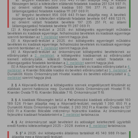
a)
tárgyévi kiadásait 956 008 443 Ft-ban állapítja meg. A kiadási
főösszegen belül a kötelezően ellátandó feladatok kiadása 251 524 997 Ft,
az önként vállalt feladatok kiadása 593 196 377 Ft, az állami
(államigazgatási) feladatok kiadása 111 287 069 Ft.
2
b)
tárgyévi bevételeit 956 008 443 Ft-ban állapítja meg. A bevételi
összegen belül a kötelezően ellátandó feladatok bevétele 647 486 123 Ft,
az önként vállalt feladatok bevétele 197 235 251 Ft, az állami
(államigazgatási) feladatok bevétele 111 287 069 Ft.
(2)
A Képviselő-testület a 2025. évi költségvetés egyenlegét működési
bevételek és kiadások egyenlege, felhalmozási bevételek és kiadások egyenlege
szerinti bontásban az
1. melléklet
szerint hagyja jóvá.
(3)
A Képviselő-testület a 2025. évi költségvetés egyenlegét működési
bevételek és kiadások egyenlege, felhalmozási bevételek és kiadások egyenlege
szerinti bontásban az
1. melléklet
szerint hagyja jóvá.
(4)
A Képviselő-testület az önkormányzat költségvetési bevételeinek az
előirányzatait a
2. melléklet
, a költségvetési kiadásainak az előirányzatait
kiemelt előirányzatok, kötelező feladatok, önként vállalt feladatok és
államigazgatási feladatok bontásban a
3. melléklet
szerint hagyja jóvá.
(5)
A Képviselő-testület a Kiserdei Óvoda bevételi és kiadási előirányzatait a
4.
melléklet
, a Kiserdei Bölcsőde kiadási és bevételi előirányzatait az
5. melléklet
, a
Dunakiliti Közös Önkormányzati Hivatal kiadási és bevételi előirányzatait a
6.
melléklet
szerint hagyja jóvá.
2. §
A Képviselő-testület a költségvetési szervek engedélyezett létszámát az
alábbiak szerint határozza meg: Dunakiliti Közös Önkormányzati Hivatal 11 fő,
Kiserdei Óvoda 11 fő, Kiserdei Bölcsőde 7 fő, Önkormányzat 11 fő.
3. §
A kiadások főösszegén belül a
fe
lhalmozási kiadások előirányzatát 160
189 526 Ft-ban állapítja meg a Képviselő-testület, melyből 1 390 650 Ft a
Dunakiliti Közös Önkormányzati Hivatal, 3 263 392 Ft a Kiserdei Óvoda és 127
000 Ft a Kiserdei Bölcsőde intézményi fejlesztési kiadása. Az önkormányzat
fejlesztési kiadásait feladatonként a
7. melléklet
tartalmazza.
4. §
Az önkormányzat saját bevételeit és adósságot keletkeztető ügyletből
eredő fizetési kötelezettségeit 2025 – 2028. évekre a
8. melléklet
tartalmazza.
3
5. §
A 2025. évi költségvetés általános tartalékát 45 140 988 Ft-ban
állapítja meg a Képviselő-testület.