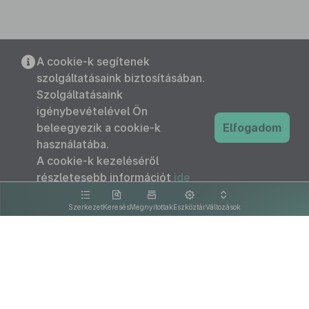
A cookie-k segítenek
szolgáltatásaink biztosításában.
Szolgáltatásaink
igénybevételével Ön
beleegyezik a cookie-k
Elfogadom
használatába.
A cookie-k kezeléséről
részletesebb információt
ide
kattintva olvashat.
Szerkezet
Keresés
Megnyitottak
Eszköztár
Változások