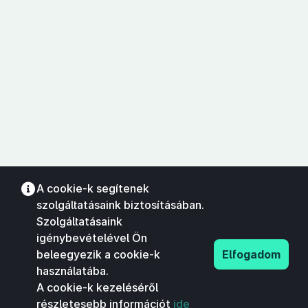
A cookie-k segítenek
szolgáltatásaink biztosításában.
Szolgáltatásaink
igénybevételével Ön
beleegyezik a cookie-k
Elfogadom
használatába.
A cookie-k kezeléséről
részletesebb információt
ide