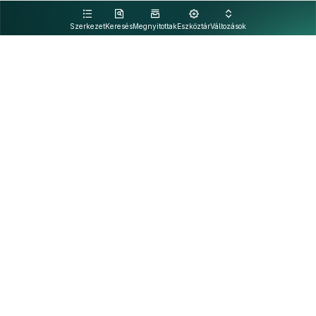
kattintva olvashat.
Szerkezet
Keresés
Megnyitottak
Eszköztár
Változások
Kapcsolat
Felhasználási feltételek
PDF
Akadálymentesítési nyilatkozat
Adatkezelési tájékoztató