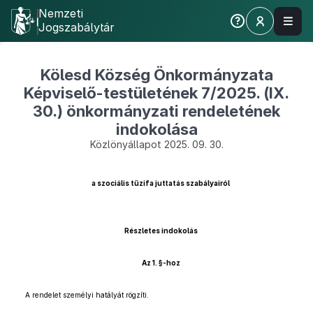
Nemzeti
Jogszabálytár
Kölesd Község Önkormányzata
Képviselő-testületének 7/2025. (IX.
30.) önkormányzati rendeletének
indokolása
Közlönyállapot 2025. 09. 30.
a szociális tűzifa juttatás szabályairól
Részletes indokolás
Az 1. §-hoz
A rendelet személyi hatályát rögzíti.