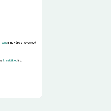
) pont
ja helyébe a következő
 az
1. melléklet
lép.