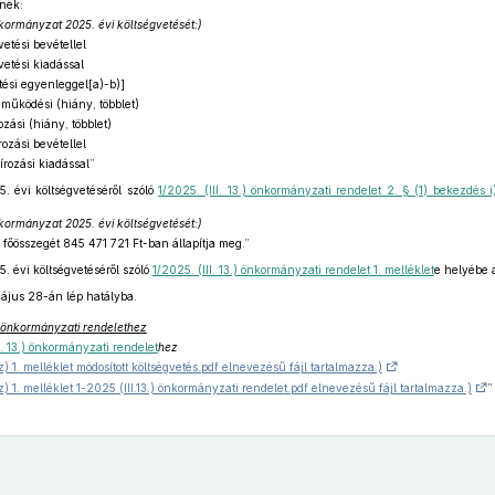
nek:
nkormányzat 2025. évi költségvetését:)
etési bevétellel
etési kiadással
ési egyenleggel[a)-b)]
 működési (hiány, többlet)
ási (hiány, többlet)
ozási bevétellel
rozási kiadással”
 évi költségvetéséről szóló
1/2025. (III. 13.) önkormányzati rendelet 2. § (1) bekezdés i
nkormányzat 2025. évi költségvetését:)
 főösszegét 845 471 721 Ft-ban állapítja meg.”
 évi költségvetéséről szóló
1/2025. (III. 13.) önkormányzati rendelet 1. melléklet
e helyébe
ájus 28-án lép hatályba.
.) önkormányzati rendelethez
I. 13.) önkormányzati rendelet
hez
) 1. melléklet módosított költségvetés.pdf elnevezésű fájl tartalmazza.)
z) 1. melléklet 1-2025 (III.13.) önkormányzati rendelet.pdf elnevezésű fájl tartalmazza.)
”