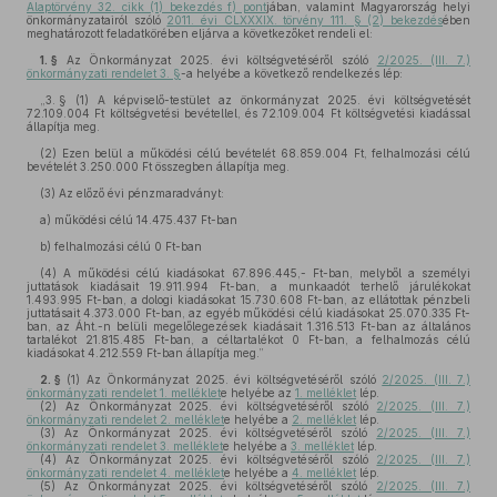
Alaptörvény 32. cikk (1) bekezdés f) pont
jában, valamint Magyarország helyi
önkormányzatairól szóló
2011. évi CLXXXIX. törvény 111. § (2) bekezdés
ében
meghatározott feladatkörében eljárva a következőket rendeli el:
1. §
Az Önkormányzat 2025. évi költségvetéséről szóló
2/2025. (III. 7.)
önkormányzati rendelet 3. §
-a helyébe a következő rendelkezés lép:
„3. §
(1)
A képviselő-testület az önkormányzat 2025. évi költségvetését
72.109.004 Ft költségvetési bevétellel, és 72.109.004 Ft költségvetési kiadással
állapítja meg.
(2)
Ezen belül a működési célú bevételét 68.859.004 Ft, felhalmozási célú
bevételét 3.250.000 Ft összegben állapítja meg.
(3)
Az előző évi pénzmaradványt:
a)
működési célú 14.475.437 Ft-ban
b)
felhalmozási célú 0 Ft-ban
(4)
A működési célú kiadásokat 67.896.445,- Ft-ban, melyből a személyi
juttatások kiadásait 19.911.994 Ft-ban, a munkaadót terhelő járulékokat
1.493.995 Ft-ban, a dologi kiadásokat 15.730.608 Ft-ban, az ellátottak pénzbeli
juttatásait 4.373.000 Ft-ban, az egyéb működési célú kiadásokat 25.070.335 Ft-
ban, az Áht.-n belüli megelőlegezések kiadásait 1.316.513 Ft-ban az általános
tartalékot 21.815.485 Ft-ban, a céltartalékot 0 Ft-ban, a felhalmozás célú
kiadásokat 4.212.559 Ft-ban állapítja meg.”
2. §
(1)
Az Önkormányzat 2025. évi költségvetéséről szóló
2/2025. (III. 7.)
önkormányzati rendelet 1. melléklet
e helyébe az
1. melléklet
lép.
(2)
Az Önkormányzat 2025. évi költségvetéséről szóló
2/2025. (III. 7.)
önkormányzati rendelet 2. melléklet
e helyébe a
2. melléklet
lép.
(3)
Az Önkormányzat 2025. évi költségvetéséről szóló
2/2025. (III. 7.)
önkormányzati rendelet 3. melléklet
e helyébe a
3. melléklet
lép.
(4)
Az Önkormányzat 2025. évi költségvetéséről szóló
2/2025. (III. 7.)
önkormányzati rendelet 4. melléklet
e helyébe a
4. melléklet
lép.
(5)
Az Önkormányzat 2025. évi költségvetéséről szóló
2/2025. (III. 7.)