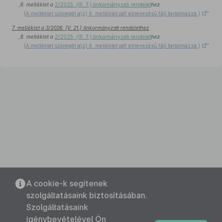
„
6. melléklet a
2/2025. (III. 7.) önkormányzati rendelet
hez
(A melléklet szövegét a(z) 6. melléklet.pdf elnevezésű fájl tartalmazza.)
”
7. melléklet a 3/2026. (V. 21.) önkormányzati rendelethez
„
8. melléklet a
2/2025. (III. 7.) önkormányzati rendelet
hez
(A melléklet szövegét a(z) 8. melléklet.pdf elnevezésű fájl tartalmazza.)
”
A cookie-k segítenek
szolgáltatásaink biztosításában.
Szolgáltatásaink
igénybevételével Ön