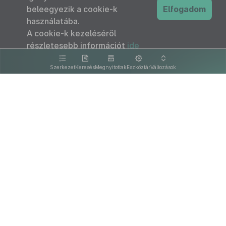
beleegyezik a cookie-k
Elfogadom
használatába.
A cookie-k kezeléséről
részletesebb információt
ide
kattintva olvashat.
Szerkezet
Keresés
Megnyitottak
Eszköztár
Változások
Kapcsolat