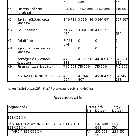
712
700
441
K4
Ellátottak pénzbeli
855 000
1 257 000
1 257 000
810 000
juttatásai
K5
Egyéb működési célú
946 796
3 328 416
3 691 851
507 387
kiadások
K6
Beruházások
7 622
3 066 700
4 621 700
2 308
459
759
K7
Felújítások
6 961
0
0
0
674
K8
Egyéb felhalmozási célú
0
0
0
0
kiadások
Költségvetési kiadások
44 308
41 031 501
44 369 665
34 029
összesen
346
952
K9
Finanszírozási kiadások
796 681
715 306
715 306
715 306
KIADÁSOK MINDÖSSZESEN:
45 105
41 746
45 084 971
34 745
027
807
258
10. melléklet a 3/2026. (V. 27.) önkormányzati rendelethez
Vagyonkimutatás
Megnevezés
Sorsz
Előző
Tárgy
ám
időszak
időszak
ESZKÖZÖK
A/ NEMZETI VAGYONBA TARTOZÓ BEFEKTETETT
A
237 680
229 668
ESZKÖZÖK
892
793
II. TÁRGYI ESZKÖZÖK
A/II
237 369
229 357
292
193