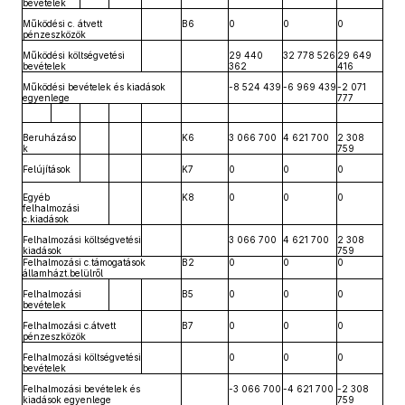
bevételek
Működési c. átvett
B6
0
0
0
pénzeszközök
Működési költségvetési
29 440
32 778 526
29 649
bevételek
362
416
Működési bevételek és kiadások
-8 524 439
-6 969 439
-2 071
egyenlege
777
Beruházáso
K6
3 066 700
4 621 700
2 308
k
759
Felújítások
K7
0
0
0
Egyéb
K8
0
0
0
felhalmozási
c.kiadások
Felhalmozási költségvetési
3 066 700
4 621 700
2 308
kiadások
759
Felhalmozási c.támogatások
B2
0
0
0
államházt.belülről
Felhalmozási
B5
0
0
0
bevételek
Felhalmozási c.átvett
B7
0
0
0
pénzeszközök
Felhalmozási költségvetési
0
0
0
bevételek
Felhalmozási bevételek és
-3 066 700
-4 621 700
-2 308
kiadások egyenlege
759