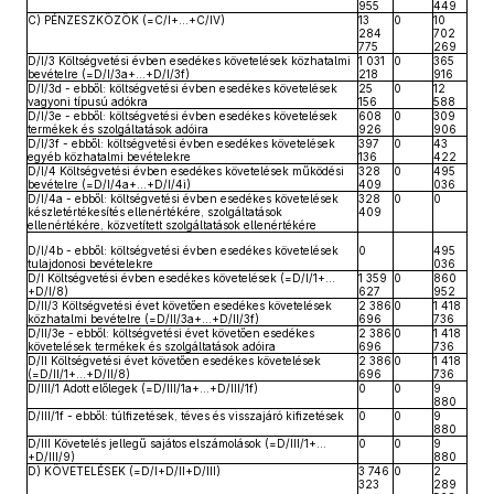
955
449
C) PÉNZESZKÖZÖK (=C/I+…+C/IV)
13
0
10
284
702
775
269
D/I/3 Költségvetési évben esedékes követelések közhatalmi
1 031
0
365
bevételre (=D/I/3a+…+D/I/3f)
218
916
D/I/3d - ebből: költségvetési évben esedékes követelések
25
0
12
vagyoni típusú adókra
156
588
D/I/3e - ebből: költségvetési évben esedékes követelések
608
0
309
termékek és szolgáltatások adóira
926
906
D/I/3f - ebből: költségvetési évben esedékes követelések
397
0
43
egyéb közhatalmi bevételekre
136
422
D/I/4 Költségvetési évben esedékes követelések működési
328
0
495
bevételre (=D/I/4a+…+D/I/4i)
409
036
D/I/4a - ebből: költségvetési évben esedékes követelések
328
0
0
készletértékesítés ellenértékére, szolgáltatások
409
ellenértékére, közvetített szolgáltatások ellenértékére
D/I/4b - ebből: költségvetési évben esedékes követelések
0
495
tulajdonosi bevételekre
036
D/I Költségvetési évben esedékes követelések (=D/I/1+…
1 359
0
860
+D/I/8)
627
952
D/II/3 Költségvetési évet követően esedékes követelések
2 386
0
1 418
közhatalmi bevételre (=D/II/3a+…+D/II/3f)
696
736
D/II/3e - ebből: költségvetési évet követően esedékes
2 386
0
1 418
követelések termékek és szolgáltatások adóira
696
736
D/II Költségvetési évet követően esedékes követelések
2 386
0
1 418
(=D/II/1+…+D/II/8)
696
736
D/III/1 Adott előlegek (=D/III/1a+…+D/III/1f)
0
0
9
880
D/III/1f - ebből: túlfizetések, téves és visszajáró kifizetések
0
0
9
880
D/III Követelés jellegű sajátos elszámolások (=D/III/1+…
0
0
9
+D/III/9)
880
D) KÖVETELÉSEK (=D/I+D/II+D/III)
3 746
0
2
323
289