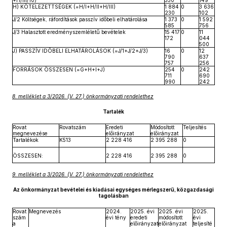
+H/III/10)
330
149
H) KÖTELEZETTSÉGEK (=H/I+H/II+H/III)
1 884
0
3 636
230
102
J/2 Költségek, ráfordítások passzív időbeli elhatárolása
1 373
0
1 592
585
756
J/3 Halasztott eredményszemléletű bevételek
15 417
0
11
172
044
500
J) PASSZÍV IDŐBELI ELHATÁROLÁSOK (=J/1+J/2+J/3)
16
0
12
790
637
757
256
FORRÁSOK ÖSSZESEN (=G+H+I+J)
254
0
242
711
690
990
242
8. melléklet a 3/2026. (V. 27.) önkormányzati rendelethez
Tartalék
Rovat
Rovatszám
Eredeti
Módosított
Teljesítés
megnevezése
előirányzat
előirányzat
Tartalékok
K513
2 228 416
2 395 288
0
ÖSSZESEN:
2 228 416
2 395 288
0
9. melléklet a 3/2026. (V. 27.) önkormányzati rendelethez
Az önkormányzat bevételei és kiadásai egységes mérlegszerű, közgazdasági
tagolásban
Rovat
Megnevezés
2024.
2025. évi
2025. évi
2025.
szám
évi tény
eredeti
módosított
évi
a
előirányzat
előirányzat
teljesíté