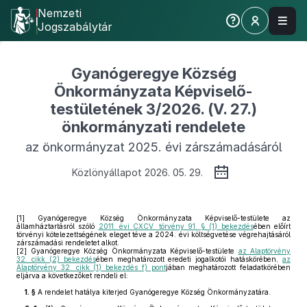
Nemzeti
Jogszabálytár
Gyanógeregye Község
Önkormányzata Képviselő-
testületének 3/2026. (V. 27.)
önkormányzati rendelete
az önkormányzat 2025. évi zárszámadásáról
Közlönyállapot 2026. 05. 29.
[1]
Gyanógeregye Község Önkormányzata Képviselő-testülete az
államháztartásról szóló
2011. évi CXCV. törvény 91. § (1) bekezdés
ében előírt
törvényi kötelezettségének eleget téve a 2024. évi költségvetése végrehajtásáról
zárszámadási rendeletet alkot.
[2]
Gyanógeregye Község Önkormányzata Képviselő-testülete
az Alaptörvény
32. cikk (2) bekezdés
ében meghatározott eredeti jogalkotói hatáskörében,
az
Alaptörvény 32. cikk (1) bekezdés f) pont
jában meghatározott feladatkörében
eljárva a következőket rendeli el:
1. §
A rendelet hatálya kiterjed Gyanógeregye Község Önkormányzatára.