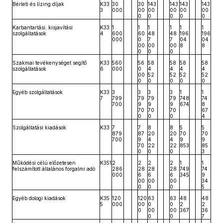
Bérleti és lízing díjak
K33
30
30
143
143
143
143
3
000
00
00
00
00
00
0
0
0
0
0
Karbantartási, kisjavítási
K33
1
1
1
1
1
1
szolgáltatások
4
600
60
48
48
196
196
000
0
7
7
04
04
00
00
00
8
8
0
0
0
Szakmai tevékenységet segítő
K33
560
56
58
58
58
58
szolgáltatások
6
000
0
4
4
4
4
00
52
52
52
52
0
0
0
0
0
Egyéb szolgáltatások
K33
3
3
3
3
1
1
7
799
79
79
79
748
74
700
9
9
9
674
8
70
70
70
67
0
0
0
4
Szolgáltatási kiadások
K33
7
7
8
8
5
5
879
87
20
20
70
70
700
9
4
4
9
9
70
22
22
853
85
0
0
0
3
Működési célú előzetesen
K351
2
2
2
2
1
1
felszámított általános forgalmi adó
286
28
28
28
749
74
000
6
6
6
345
9
00
00
00
34
0
0
0
5
Egyéb dologi kiadások
K35
120
120
63
63
48
48
5
000
00
0
0
2
2
0
00
00
367
36
0
0
7