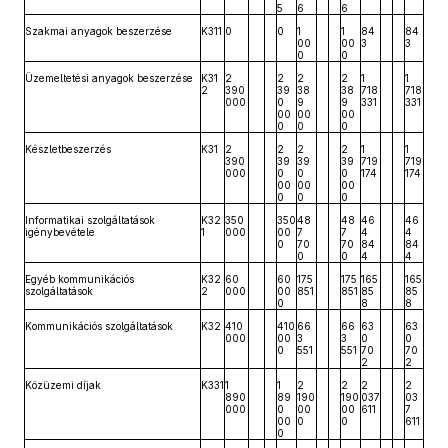
5
6
6
Szakmai anyagok beszerzése
K311
0
0
1
1
84
84
00
00
3
3
0
0
Üzemeltetési anyagok beszerzése
K31
2
2
2
2
1
1
2
390
39
38
38
718
718
000
0
9
9
331
331
00
00
00
0
0
0
Készletbeszerzés
K31
2
2
2
2
1
1
390
39
39
39
719
719
000
0
0
0
174
174
00
00
00
0
0
0
Informatikai szolgáltatások
K32
350
350
48
48
46
46
igénybevétele
1
000
00
7
7
4
4
0
70
70
84
84
0
0
4
4
Egyéb kommunikációs
K32
60
60
175
175
165
165
szolgáltatások
2
000
00
851
851
85
85
0
8
8
Kommunikációs szolgáltatások
K32
410
410
66
66
63
63
000
00
3
3
0
0
0
551
551
70
70
2
2
Közüzemi díjak
K331
1
1
2
2
2
2
890
89
190
190
037
03
000
0
00
00
611
7
00
0
0
611
0