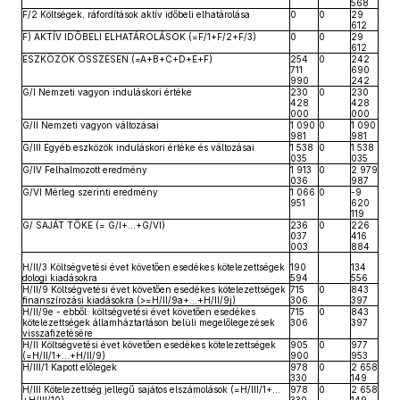
568
F/2 Költségek, ráfordítások aktív időbeli elhatárolása
0
0
29
612
F) AKTÍV IDŐBELI ELHATÁROLÁSOK (=F/1+F/2+F/3)
0
0
29
612
ESZKÖZÖK ÖSSZESEN (=A+B+C+D+E+F)
254
0
242
711
690
990
242
G/I Nemzeti vagyon induláskori értéke
230
0
230
428
428
000
000
G/II Nemzeti vagyon változásai
1 090
0
1 090
981
981
G/III Egyéb eszközök induláskori értéke és változásai
1 538
0
1 538
035
035
G/IV Felhalmozott eredmény
1 913
0
2 979
036
987
G/VI Mérleg szerinti eredmény
1 066
0
-9
951
620
119
G/ SAJÁT TŐKE (= G/I+…+G/VI)
236
0
226
037
416
003
884
H/II/3 Költségvetési évet követően esedékes kötelezettségek
190
134
dologi kiadásokra
594
556
H/II/9 Költségvetési évet követően esedékes kötelezettségek
715
0
843
finanszírozási kiadásokra (>=H/II/9a+…+H/II/9j)
306
397
H/II/9e - ebből: költségvetési évet követően esedékes
715
0
843
kötelezettségek államháztartáson belüli megelőlegezések
306
397
visszafizetésére
H/II Költségvetési évet követően esedékes kötelezettségek
905
0
977
(=H/II/1+…+H/II/9)
900
953
H/III/1 Kapott előlegek
978
0
2 658
330
149
H/III Kötelezettség jellegű sajátos elszámolások (=H/III/1+…
978
0
2 658