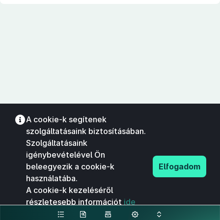
A cookie-k segítenek
szolgáltatásaink biztosításában.
Szolgáltatásaink
igénybevételével Ön
beleegyezik a cookie-k
Elfogadom
használatába.
A cookie-k kezeléséről
részletesebb információt
ide
kattintva olvashat.