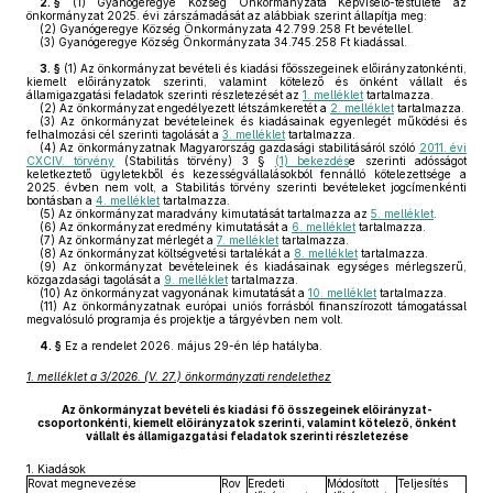
2. §
(1)
Gyanógeregye Község Önkormányzata Képviselő-testülete az
önkormányzat 2025. évi zárszámadását az alábbiak szerint állapítja meg:
(2)
Gyanógeregye Község Önkormányzata 42.799.258 Ft bevétellel.
(3)
Gyanógeregye Község Önkormányzata 34.745.258 Ft kiadással.
3. §
(1)
Az önkormányzat bevételi és kiadási főösszegeinek előirányzatonkénti,
kiemelt előirányzatok szerinti, valamint kötelező és önként vállalt és
államigazgatási feladatok szerinti részletezését az
1. melléklet
tartalmazza.
(2)
Az önkormányzat engedélyezett létszámkeretét a
2. melléklet
tartalmazza.
(3)
Az önkormányzat bevételeinek és kiadásainak egyenlegét működési és
felhalmozási cél szerinti tagolását a
3. melléklet
tartalmazza.
(4)
Az önkormányzatnak Magyarország gazdasági stabilitásáról szóló
2011. évi
CXCIV. törvény
(Stabilitás törvény) 3 §
(1) bekezdés
e szerinti adósságot
keletkeztető ügyletekből és kezességvállalásokból fennálló kötelezettsége a
2025. évben nem volt, a Stabilitás törvény szerinti bevételeket jogcímenkénti
bontásban a
4. melléklet
tartalmazza.
(5)
Az önkormányzat maradvány kimutatását tartalmazza az
5. melléklet
.
(6)
Az önkormányzat eredmény kimutatását a
6. melléklet
tartalmazza.
(7)
Az önkormányzat mérlegét a
7. melléklet
tartalmazza.
(8)
Az önkormányzat költségvetési tartalékát a
8. melléklet
tartalmazza.
(9)
Az önkormányzat bevételeinek és kiadásainak egységes mérlegszerű,
közgazdasági tagolását a
9. melléklet
tartalmazza.
(10)
Az önkormányzat vagyonának kimutatását a
10. melléklet
tartalmazza.
(11)
Az önkormányzatnak európai uniós forrásból finanszírozott támogatással
megvalósuló programja és projektje a tárgyévben nem volt.
4. §
Ez a rendelet 2026. május 29-én lép hatályba.
1. melléklet a 3/2026. (V. 27.) önkormányzati rendelethez
Az önkormányzat bevételi és kiadási fő összegeinek előirányzat-
csoportonkénti, kiemelt előirányzatok szerinti, valamint kötelező, önként
vállalt és államigazgatási feladatok szerinti részletezése
1.
Kiadások
Rovat megnevezése
Rov
Eredeti
Módosított
Teljesítés