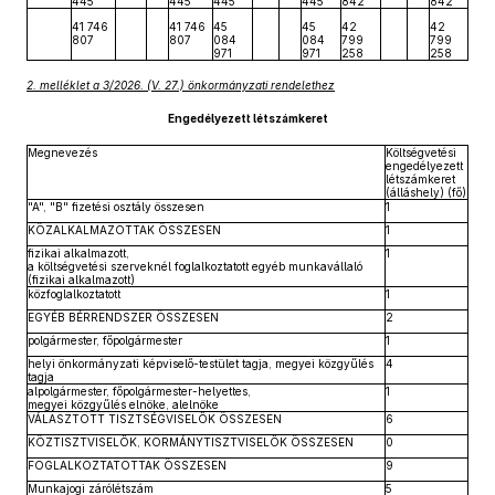
445
445
445
445
842
842
41 746
41 746
45
45
42
42
807
807
084
084
799
799
971
971
258
258
2. melléklet a 3/2026. (V. 27.) önkormányzati rendelethez
Engedélyezett létszámkeret
Megnevezés
Költségvetési
engedélyezett
létszámkeret
(álláshely) (fő)
"A", "B" fizetési osztály összesen
1
KÖZALKALMAZOTTAK ÖSSZESEN
1
fizikai alkalmazott,
1
a költségvetési szerveknél foglalkoztatott egyéb munkavállaló
(fizikai alkalmazott)
közfoglalkoztatott
1
EGYÉB BÉRRENDSZER ÖSSZESEN
2
polgármester, főpolgármester
1
helyi önkormányzati képviselő-testület tagja, megyei közgyűlés
4
tagja
alpolgármester, főpolgármester-helyettes,
1
megyei közgyűlés elnöke, alelnöke
VÁLASZTOTT TISZTSÉGVISELŐK ÖSSZESEN
6
KÖZTISZTVISELŐK, KORMÁNYTISZTVISELŐK ÖSSZESEN
0
FOGLALKOZTATOTTAK ÖSSZESEN
9
Munkajogi zárólétszám
5