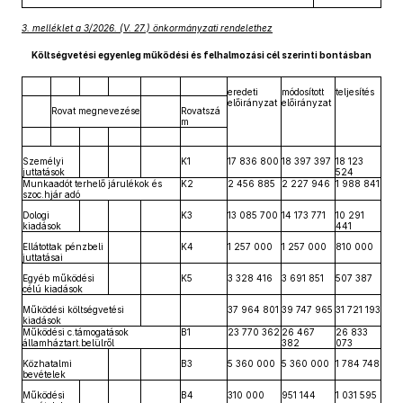
3. melléklet a 3/2026. (V. 27.) önkormányzati rendelethez
Költségvetési egyenleg működési és felhalmozási cél szerinti bontásban
eredeti
módosított
teljesítés
előirányzat
előirányzat
Rovat megnevezése
Rovatszá
m
Személyi
K1
17 836 800
18 397 397
18 123
juttatások
524
Munkaadót terhelő járulékok és
K2
2 456 885
2 227 946
1 988 841
szoc.hjár adó
Dologi
K3
13 085 700
14 173 771
10 291
kiadások
441
Ellátottak pénzbeli
K4
1 257 000
1 257 000
810 000
juttatásai
Egyéb működési
K5
3 328 416
3 691 851
507 387
célú kiadások
Működési költségvetési
37 964 801
39 747 965
31 721 193
kiadások
Működési c.támogatások
B1
23 770 362
26 467
26 833
államháztart.belülről
382
073
Közhatalmi
B3
5 360 000
5 360 000
1 784 748
bevételek
Működési
B4
310 000
951 144
1 031 595