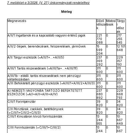
7. melléklet a 3/2026. (V. 27.) önkormányzati rendelethez
Mérleg
Megnevezés
Előző
Módosí
Tárgy
idősza
tások
i
k
idősz
ak
A/II/1 Ingatlanok és a kapcsolódó vagyoni értékű jogok
221
0
217
770
255
088
545
A/II/2 Gépek, berendezések, felszerelések, járművek
15
0
12 101
599
648
204
A/II Tárgyi eszközök (=A/II/1+...+A/II/5)
237
0
229
369
357
292
193
A/III/1 Tartós részesedések (=A/III/1a+…+A/III/1f)
311
0
311
600
600
A/III/1b - ebből: tartós részesedések nem pénzügyi
311
0
311
vállalkozásban
600
600
A/III Befektetett pénzügyi eszközök (=A/III/1+A/III/2+A/III/3)
311
0
311
600
600
A) NEMZETI VAGYONBA TARTOZÓ BEFEKTETETT
237
0
229
ESZKÖZÖK (=A/I+A/II+A/III+A/IV)
680
668
892
793
C/II/1 Forintpénztár
39
0
34
820
820
C/II Pénztárak, csekkek, betétkönyvek
39
0
34
(=C/II/1+C/II/2+C/II/3)
820
820
C/III/1 Kincstáron kívüli forintszámlák
13
0
10
244
667
955
449
C/III Forintszámlák (=C/III/1+C/III/2)
13
0
10
244
667