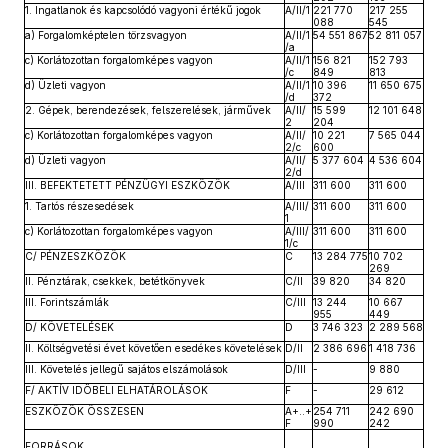
1. Ingatlanok és kapcsolódó vagyoni értékű jogok
A/II/1
221 770
217 255
088
545
a) Forgalomképtelen törzsvagyon
A/II/1
54 551 867
52 811 057
/a
c) Korlátozottan forgalomképes vagyon
A/II/1
156 821
152 793
/c
849
813
d) Üzleti vagyon
A/II/1
10 396
11 650 675
/d
372
2. Gépek, berendezések, felszerelések, járművek
A/II/
15 599
12 101 648
2
204
c) Korlátozottan forgalomképes vagyon
A/II/
10 221
7 565 044
2/c
600
d) Üzleti vagyon
A/II/
5 377 604
4 536 604
2/d
III. BEFEKTETETT PÉNZÜGYI ESZKÖZÖK
A/III
311 600
311 600
1. Tartós részesedések
A/III/
311 600
311 600
1
c) Korlátozottan forgalomképes vagyon
A/III/
311 600
311 600
1/c
C/ PÉNZESZKÖZÖK
C
13 284 775
10 702
269
II. Pénztárak, csekkek, betétkönyvek
C/II
39 820
34 820
III. Forintszámlák
C/III
13 244
10 667
955
449
D/ KÖVETELÉSEK
D
3 746 323
2 289 568
II. Költségvetési évet követően esedékes követelések
D/II
2 386 696
1 418 736
III. Követelés jellegű sajátos elszámolások
D/III
-
9 880
F/ AKTÍV IDŐBELI ELHATÁROLÁSOK
F
-
29 612
ESZKÖZÖK ÖSSZESEN
A+..+
254 711
242 690
F
990
242
FORRÁSOK