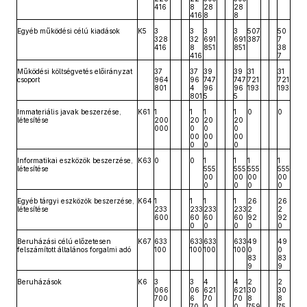
416
8
28
28
416
8
8
Egyéb működési célú kiadások
K5
3
3
3
3
507
50
328
32
691
691
387
7
416
8
851
851
38
416
7
Működési költségvetés előirányzat
37
37
39
39
31
31
csoport
964
96
747
747
721
721
801
4
96
96
193
193
801
5
5
Immateriális javak beszerzése,
K61
1
1
1
1
0
0
létesítése
200
20
20
20
000
0
0
0
00
00
00
0
0
0
Informatikai eszközök beszerzése,
K63
0
0
1
1
1
1
létesítése
555
555
555
555
00
00
00
00
0
0
0
0
Egyéb tárgyi eszközök beszerzése,
K64
1
1
1
1
26
26
létesítése
233
233
233
233
2
2
600
60
60
60
92
92
0
0
0
0
0
Beruházási célú előzetesen
K67
633
633
633
633
49
49
felszámított általános forgalmi adó
100
100
100
100
0
0
83
83
9
9
Beruházások
K6
3
3
4
4
2
2
066
06
621
621
30
30
700
6
70
70
8
8
70
0
0
759
75