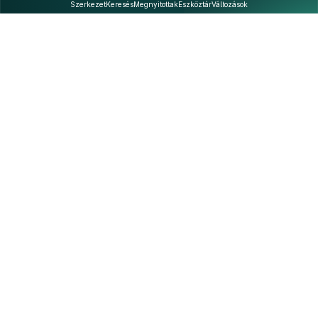
Szerkezet
Keresés
Megnyitottak
Eszköztár
Változások
Kapcsolat
Felhasználási feltételek
PDF
Akadálymentesítési nyilatkozat
Adatkezelési tájékoztató
©
A Nemzeti Jogszabálytárban elérhető szövegek