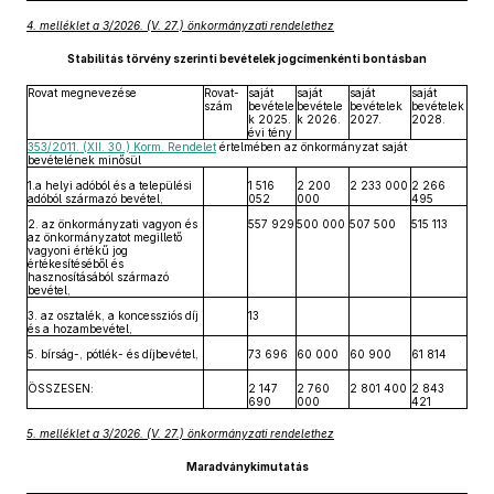
4. melléklet a 3/2026. (V. 27.) önkormányzati rendelethez
Stabilitás törvény szerinti bevételek jogcímenkénti bontásban
Rovat megnevezése
Rovat-
saját
saját
saját
saját
szám
bevétele
bevétele
bevételek
bevételek
k 2025.
k 2026.
2027.
2028.
évi tény
353/2011. (XII. 30.) Korm. Rendelet
értelmében az önkormányzat saját
bevételének minősül
1.a helyi adóból és a települési
1 516
2 200
2 233 000
2 266
adóból származó bevétel,
052
000
495
2. az önkormányzati vagyon és
557 929
500 000
507 500
515 113
az önkormányzatot megillető
vagyoni értékű jog
értékesítéséből és
hasznosításából származó
bevétel,
3. az osztalék, a koncessziós díj
13
és a hozambevétel,
5. bírság-, pótlék- és díjbevétel,
73 696
60 000
60 900
61 814
ÖSSZESEN:
2 147
2 760
2 801 400
2 843
690
000
421
5. melléklet a 3/2026. (V. 27.) önkormányzati rendelethez
Maradványkimutatás