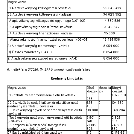
Megnevezés
01 Alaptevékenység költségvetési bevételei
29 649 416
02 Alaptevékenység költségvetési kiadásai
34 029 952
I Alaptevékenység költségvetési egyenlege (=01-02)
-4 380 536
03 Alaptevékenység finanszírozási bevételei
13 149 842
04 Alaptevékenység finanszírozási kiadásai
715 306
II Alaptevékenység finanszírozási egyenlege (=03-04)
12 434 536
A) Alaptevékenység maradványa (=±I±II)
8 054 000
C) Összes maradvány (=A+B)
8 054 000
E) Alaptevékenység szabad maradványa (=A-D)
8 054 000
6. melléklet a 3/2026. (V. 27.) önkormányzati rendelethez
Eredmény kimutatás
Megnevezés
Előző
Módosítá
Tárgyi
időszak
sok
időszak
01 Közhatalmi eredményszemléletű bevételek
8 865
0
1 879 081
263
02 Eszközök és szolgáltatások értékesítése nettó
526
0
104 352
eredményszemléletű bevételei
485
03 Tevékenység egyéb nettó eredményszemléletű
110 000
0
840 204
bevételei
I Tevékenység nettó eredményszemléletű bevétele
9 501
0
2 823
(=01+02+03)
748
637
06 Központi működési célú támogatások
21 185
0
24 657
eredményszemléletű bevételei
826
382
07 Egyéb működési célú támogatások
312
0
2 175 691