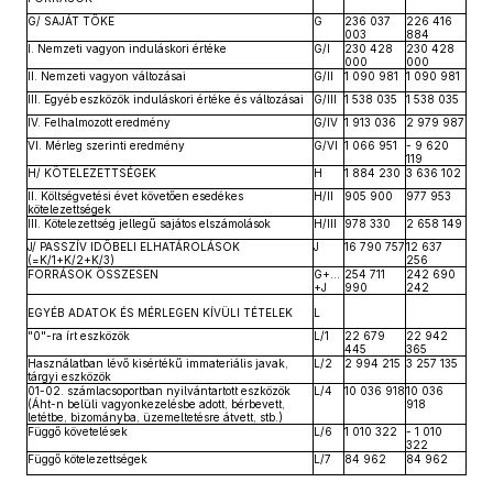
G/ SAJÁT TŐKE
G
236 037
226 416
003
884
I. Nemzeti vagyon induláskori értéke
G/I
230 428
230 428
000
000
II. Nemzeti vagyon változásai
G/II
1 090 981
1 090 981
III. Egyéb eszközök induláskori értéke és változásai
G/III
1 538 035
1 538 035
IV. Felhalmozott eredmény
G/IV
1 913 036
2 979 987
VI. Mérleg szerinti eredmény
G/VI
1 066 951
- 9 620
119
H/ KÖTELEZETTSÉGEK
H
1 884 230
3 636 102
II. Költségvetési évet követően esedékes
H/II
905 900
977 953
kötelezettségek
III. Kötelezettség jellegű sajátos elszámolások
H/III
978 330
2 658 149
J/ PASSZÍV IDŐBELI ELHATÁROLÁSOK
J
16 790 757
12 637
(=K/1+K/2+K/3)
256
FORRÁSOK ÖSSZESEN
G+...
254 711
242 690
+J
990
242
EGYÉB ADATOK ÉS MÉRLEGEN KÍVÜLI TÉTELEK
L
"0"-ra írt eszközök
L/1
22 679
22 942
445
365
Használatban lévő kisértékű immateriális javak,
L/2
2 994 215
3 257 135
tárgyi eszközök
01-02. számlacsoportban nyilvántartott eszközök
L/4
10 036 918
10 036
(Áht-n belüli vagyonkezelésbe adott, bérbevett,
918
letétbe, bizományba, üzemeltetésre átvett, stb.)
Függő követelések
L/6
1 010 322
- 1 010
322
Függő kötelezettségek
L/7
84 962
84 962