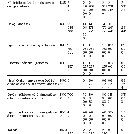
Különféle befizetések és egyéb
K35
2
2
2
2
2
2
dologi kiadások
406
40
916
916
231
231
000
6
00
00
712
712
00
0
0
0
Dologi kiadások
K3
13
13
14
14
10
10
085
08
173
173
291
291
700
5
771
771
441
441
70
0
Egyéb nem intézményi ellátások
K48
1
1
1
1
810
810
257
257
257
257
00
00
000
00
00
00
0
0
0
0
0
Ellátottak pénzbeli juttatásai
K4
1
1
1
1
810
810
257
257
257
257
00
00
000
00
00
00
0
0
0
0
0
Helyi Önkormányzatok előző évi
K50
0
0
86
86
86
86
elszámolásáblól származó kiadások
21
72
72
72
72
4
4
4
4
Egyéb működési célú támogatások
K50
700
70
80
80
315
315
államháztartáson belülre
6
000
0
9
9
66
66
00
83
83
3
3
0
9
9
Egyéb működési célú támogatások
K51
400
40
40
40
105
105
államháztartáson kívülre
2
000
0
0
0
00
00
00
00
00
0
0
0
0
0
Tartalék
K513
2
2
2
2
0
0
228
22
395
395