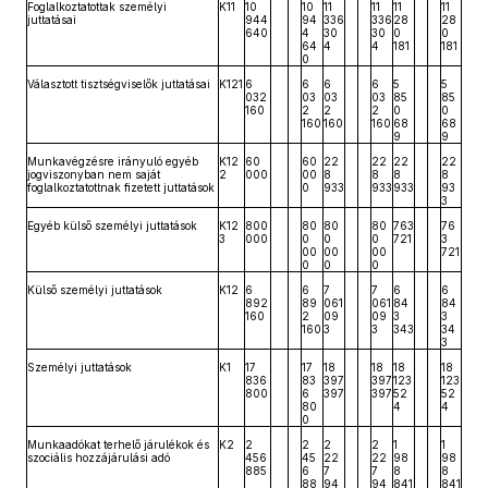
Foglalkoztatottak személyi
K11
10
10
11
11
11
11
juttatásai
944
94
336
336
28
28
640
4
30
30
0
0
64
4
4
181
181
0
Választott tisztségviselők juttatásai
K121
6
6
6
6
5
5
032
03
03
03
85
85
160
2
2
2
0
0
160
160
160
68
68
9
9
Munkavégzésre irányuló egyéb
K12
60
60
22
22
22
22
jogviszonyban nem saját
2
000
00
8
8
8
8
foglalkoztatottnak fizetett juttatások
0
933
933
933
93
3
Egyéb külső személyi juttatások
K12
800
80
80
80
763
76
3
000
0
0
0
721
3
00
00
00
721
0
0
0
Külső személyi juttatások
K12
6
6
7
7
6
6
892
89
061
061
84
84
160
2
09
09
3
3
160
3
3
343
34
3
Személyi juttatások
K1
17
17
18
18
18
18
836
83
397
397
123
123
800
6
397
397
52
52
80
4
4
0
Munkaadókat terhelő járulékok és
K2
2
2
2
2
1
1
szociális hozzájárulási adó
456
45
22
22
98
98
885
6
7
7
8
8
88
94
94
841
841