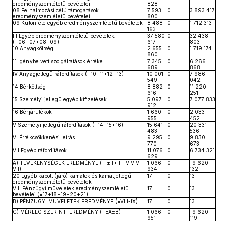
eredményszemléletű bevételei
828
08 Felhalmozási célú támogatások
7 593
0
3 893 417
eredményszemléletű bevételei
800
09 Különféle egyéb eredményszemléletű bevételek
8 488
0
1 712 313
163
III Egyéb eredményszemléletű bevételek
37 580
0
32 438
(=06+07+08+09)
617
803
10 Anyagköltség
2 655
0
1 719 174
860
11 Igénybe vett szolgáltatások értéke
7 345
0
6 266
689
868
IV Anyagjellegű ráfordítások (=10+11+12+13)
10 001
0
7 986
549
042
14 Bérköltség
8 882
0
11 220
616
251
15 Személyi jellegű egyéb kifizetések
5 097
0
7 077 833
912
16 Bérjárulékok
1 660
0
2 033
955
452
V Személyi jellegű ráfordítások (=14+15+16)
15 641
0
20 331
483
536
VI Értékcsökkenési leírás
9 295
0
9 830
770
673
VII Egyéb ráfordítások
11 076
0
6 734 321
629
A) TEVÉKENYSÉGEK EREDMÉNYE (=I±II+III-IV-V-VI-
1 066
0
-9 620
VII)
934
132
20 Egyéb kapott (járó) kamatok és kamatjellegű
17
0
13
eredményszemléletű bevételek
VIII Pénzügyi műveletek eredményszemléletű
17
0
13
bevételei (=17+18+19+20+21)
B) PÉNZÜGYI MŰVELETEK EREDMÉNYE (=VIII-IX)
17
0
13
C) MÉRLEG SZERINTI EREDMÉNY (=±A±B)
1 066
0
-9 620
951
119