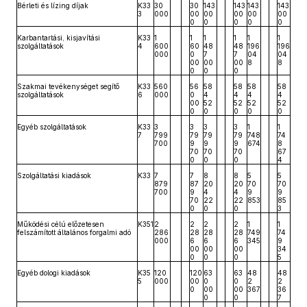
Bérleti és lízing díjak
K33
30
30
143
143
143
143
3
000
00
00
00
00
00
0
0
0
0
0
Karbantartási, kisjavítási
K33
1
1
1
1
1
1
szolgáltatások
4
600
60
48
48
196
196
000
0
7
7
04
04
00
00
00
8
8
0
0
0
Szakmai tevékenységet segítő
K33
560
56
58
58
58
58
szolgáltatások
6
000
0
4
4
4
4
00
52
52
52
52
0
0
0
0
0
Egyéb szolgáltatások
K33
3
3
3
3
1
1
7
799
79
79
79
748
74
700
9
9
9
674
8
70
70
70
67
0
0
0
4
Szolgáltatási kiadások
K33
7
7
8
8
5
5
879
87
20
20
70
70
700
9
4
4
9
9
70
22
22
853
85
0
0
0
3
Működési célú előzetesen
K351
2
2
2
2
1
1
felszámított általános forgalmi adó
286
28
28
28
749
74
000
6
6
6
345
9
00
00
00
34
0
0
0
5
Egyéb dologi kiadások
K35
120
120
63
63
48
48
5
000
00
0
0
2
2
0
00
00
367
36
0
0
7