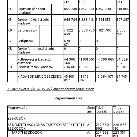
712
700
441
K4
Ellátottak pénzbeli
855 000
1 257 000
1 257 000
810 000
juttatásai
K5
Egyéb működési célú
946 796
3 328 416
3 691 851
507 387
kiadások
K6
Beruházások
7 622
3 066 700
4 621 700
2 308
459
759
K7
Felújítások
6 961
0
0
0
674
K8
Egyéb felhalmozási célú
0
0
0
0
kiadások
Költségvetési kiadások
44 308
41 031 501
44 369 665
34 029
összesen
346
952
K9
Finanszírozási kiadások
796 681
715 306
715 306
715 306
KIADÁSOK MINDÖSSZESEN:
45 105
41 746
45 084 971
34 745
027
807
258
10. melléklet a 3/2026. (V. 27.) önkormányzati rendelethez
Vagyonkimutatás
Megnevezés
Sorsz
Előző
Tárgy
ám
időszak
időszak
ESZKÖZÖK
A/ NEMZETI VAGYONBA TARTOZÓ BEFEKTETETT
A
237 680
229 668
ESZKÖZÖK
892
793
II. TÁRGYI ESZKÖZÖK
A/II
237 369
229 357
292
193