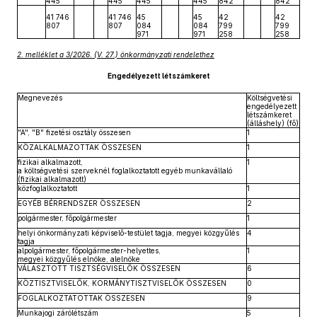
445
445
445
445
842
842
41 746
41 746
45
45
42
42
807
807
084
084
799
799
971
971
258
258
2. melléklet a 3/2026. (V. 27.) önkormányzati rendelethez
Engedélyezett létszámkeret
Megnevezés
Költségvetési
engedélyezett
létszámkeret
(álláshely) (fő)
"A", "B" fizetési osztály összesen
1
KÖZALKALMAZOTTAK ÖSSZESEN
1
fizikai alkalmazott,
1
a költségvetési szerveknél foglalkoztatott egyéb munkavállaló
(fizikai alkalmazott)
közfoglalkoztatott
1
EGYÉB BÉRRENDSZER ÖSSZESEN
2
polgármester, főpolgármester
1
helyi önkormányzati képviselő-testület tagja, megyei közgyűlés
4
tagja
alpolgármester, főpolgármester-helyettes,
1
megyei közgyűlés elnöke, alelnöke
VÁLASZTOTT TISZTSÉGVISELŐK ÖSSZESEN
6
KÖZTISZTVISELŐK, KORMÁNYTISZTVISELŐK ÖSSZESEN
0
FOGLALKOZTATOTTAK ÖSSZESEN
9
Munkajogi zárólétszám
5