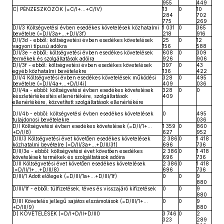
955
449
C) PÉNZESZKÖZÖK (=C/I+…+C/IV)
13
0
10
284
702
775
269
D/I/3 Költségvetési évben esedékes követelések közhatalmi
1 031
0
365
bevételre (=D/I/3a+…+D/I/3f)
218
916
D/I/3d - ebből: költségvetési évben esedékes követelések
25
0
12
vagyoni típusú adókra
156
588
D/I/3e - ebből: költségvetési évben esedékes követelések
608
0
309
termékek és szolgáltatások adóira
926
906
D/I/3f - ebből: költségvetési évben esedékes követelések
397
0
43
egyéb közhatalmi bevételekre
136
422
D/I/4 Költségvetési évben esedékes követelések működési
328
0
495
bevételre (=D/I/4a+…+D/I/4i)
409
036
D/I/4a - ebből: költségvetési évben esedékes követelések
328
0
0
készletértékesítés ellenértékére, szolgáltatások
409
ellenértékére, közvetített szolgáltatások ellenértékére
D/I/4b - ebből: költségvetési évben esedékes követelések
0
495
tulajdonosi bevételekre
036
D/I Költségvetési évben esedékes követelések (=D/I/1+…
1 359
0
860
+D/I/8)
627
952
D/II/3 Költségvetési évet követően esedékes követelések
2 386
0
1 418
közhatalmi bevételre (=D/II/3a+…+D/II/3f)
696
736
D/II/3e - ebből: költségvetési évet követően esedékes
2 386
0
1 418
követelések termékek és szolgáltatások adóira
696
736
D/II Költségvetési évet követően esedékes követelések
2 386
0
1 418
(=D/II/1+…+D/II/8)
696
736
D/III/1 Adott előlegek (=D/III/1a+…+D/III/1f)
0
0
9
880
D/III/1f - ebből: túlfizetések, téves és visszajáró kifizetések
0
0
9
880
D/III Követelés jellegű sajátos elszámolások (=D/III/1+…
0
0
9
+D/III/9)
880
D) KÖVETELÉSEK (=D/I+D/II+D/III)
3 746
0
2
323
289