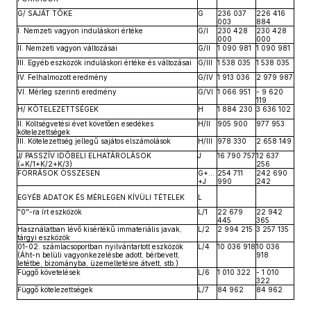
G/ SAJÁT TŐKE
G
236 037
226 416
003
884
I. Nemzeti vagyon induláskori értéke
G/I
230 428
230 428
000
000
II. Nemzeti vagyon változásai
G/II
1 090 981
1 090 981
III. Egyéb eszközök induláskori értéke és változásai
G/III
1 538 035
1 538 035
IV. Felhalmozott eredmény
G/IV
1 913 036
2 979 987
VI. Mérleg szerinti eredmény
G/VI
1 066 951
- 9 620
119
H/ KÖTELEZETTSÉGEK
H
1 884 230
3 636 102
II. Költségvetési évet követően esedékes
H/II
905 900
977 953
kötelezettségek
III. Kötelezettség jellegű sajátos elszámolások
H/III
978 330
2 658 149
J/ PASSZÍV IDŐBELI ELHATÁROLÁSOK
J
16 790 757
12 637
(=K/1+K/2+K/3)
256
FORRÁSOK ÖSSZESEN
G+...
254 711
242 690
+J
990
242
EGYÉB ADATOK ÉS MÉRLEGEN KÍVÜLI TÉTELEK
L
"0"-ra írt eszközök
L/1
22 679
22 942
445
365
Használatban lévő kisértékű immateriális javak,
L/2
2 994 215
3 257 135
tárgyi eszközök
01-02. számlacsoportban nyilvántartott eszközök
L/4
10 036 918
10 036
(Áht-n belüli vagyonkezelésbe adott, bérbevett,
918
letétbe, bizományba, üzemeltetésre átvett, stb.)
Függő követelések
L/6
1 010 322
- 1 010
322
Függő kötelezettségek
L/7
84 962
84 962