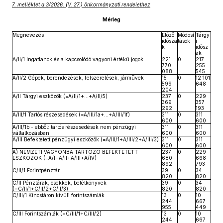
7. melléklet a 3/2026. (V. 27.) önkormányzati rendelethez
Mérleg
Megnevezés
Előző
Módosí
Tárgy
idősza
tások
i
k
idősz
ak
A/II/1 Ingatlanok és a kapcsolódó vagyoni értékű jogok
221
0
217
770
255
088
545
A/II/2 Gépek, berendezések, felszerelések, járművek
15
0
12 101
599
648
204
A/II Tárgyi eszközök (=A/II/1+...+A/II/5)
237
0
229
369
357
292
193
A/III/1 Tartós részesedések (=A/III/1a+…+A/III/1f)
311
0
311
600
600
A/III/1b - ebből: tartós részesedések nem pénzügyi
311
0
311
vállalkozásban
600
600
A/III Befektetett pénzügyi eszközök (=A/III/1+A/III/2+A/III/3)
311
0
311
600
600
A) NEMZETI VAGYONBA TARTOZÓ BEFEKTETETT
237
0
229
ESZKÖZÖK (=A/I+A/II+A/III+A/IV)
680
668
892
793
C/II/1 Forintpénztár
39
0
34
820
820
C/II Pénztárak, csekkek, betétkönyvek
39
0
34
(=C/II/1+C/II/2+C/II/3)
820
820
C/III/1 Kincstáron kívüli forintszámlák
13
0
10
244
667
955
449
C/III Forintszámlák (=C/III/1+C/III/2)
13
0
10
244
667