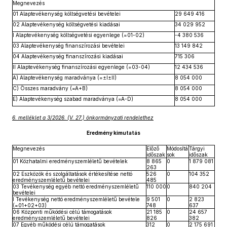
Megnevezés
01 Alaptevékenység költségvetési bevételei
29 649 416
02 Alaptevékenység költségvetési kiadásai
34 029 952
I Alaptevékenység költségvetési egyenlege (=01-02)
-4 380 536
03 Alaptevékenység finanszírozási bevételei
13 149 842
04 Alaptevékenység finanszírozási kiadásai
715 306
II Alaptevékenység finanszírozási egyenlege (=03-04)
12 434 536
A) Alaptevékenység maradványa (=±I±II)
8 054 000
C) Összes maradvány (=A+B)
8 054 000
E) Alaptevékenység szabad maradványa (=A-D)
8 054 000
6. melléklet a 3/2026. (V. 27.) önkormányzati rendelethez
Eredmény kimutatás
Megnevezés
Előző
Módosítá
Tárgyi
időszak
sok
időszak
01 Közhatalmi eredményszemléletű bevételek
8 865
0
1 879 081
263
02 Eszközök és szolgáltatások értékesítése nettó
526
0
104 352
eredményszemléletű bevételei
485
03 Tevékenység egyéb nettó eredményszemléletű
110 000
0
840 204
bevételei
I Tevékenység nettó eredményszemléletű bevétele
9 501
0
2 823
(=01+02+03)
748
637
06 Központi működési célú támogatások
21 185
0
24 657
eredményszemléletű bevételei
826
382
07 Egyéb működési célú támogatások
312
0
2 175 691