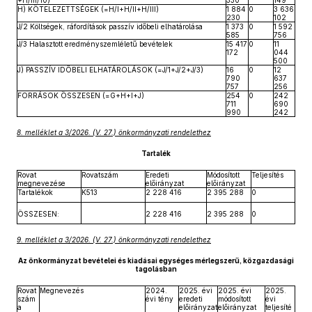
+H/III/10)
330
149
H) KÖTELEZETTSÉGEK (=H/I+H/II+H/III)
1 884
0
3 636
230
102
J/2 Költségek, ráfordítások passzív időbeli elhatárolása
1 373
0
1 592
585
756
J/3 Halasztott eredményszemléletű bevételek
15 417
0
11
172
044
500
J) PASSZÍV IDŐBELI ELHATÁROLÁSOK (=J/1+J/2+J/3)
16
0
12
790
637
757
256
FORRÁSOK ÖSSZESEN (=G+H+I+J)
254
0
242
711
690
990
242
8. melléklet a 3/2026. (V. 27.) önkormányzati rendelethez
Tartalék
Rovat
Rovatszám
Eredeti
Módosított
Teljesítés
megnevezése
előirányzat
előirányzat
Tartalékok
K513
2 228 416
2 395 288
0
ÖSSZESEN:
2 228 416
2 395 288
0
9. melléklet a 3/2026. (V. 27.) önkormányzati rendelethez
Az önkormányzat bevételei és kiadásai egységes mérlegszerű, közgazdasági
tagolásban
Rovat
Megnevezés
2024.
2025. évi
2025. évi
2025.
szám
évi tény
eredeti
módosított
évi
a
előirányzat
előirányzat
teljesíté