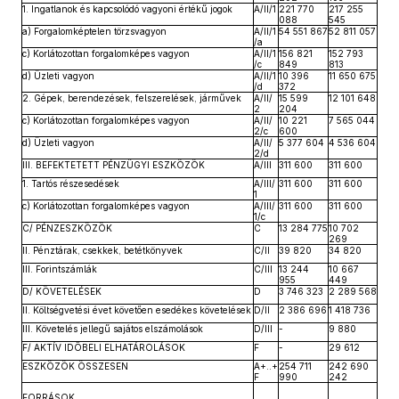
1. Ingatlanok és kapcsolódó vagyoni értékű jogok
A/II/1
221 770
217 255
088
545
a) Forgalomképtelen törzsvagyon
A/II/1
54 551 867
52 811 057
/a
c) Korlátozottan forgalomképes vagyon
A/II/1
156 821
152 793
/c
849
813
d) Üzleti vagyon
A/II/1
10 396
11 650 675
/d
372
2. Gépek, berendezések, felszerelések, járművek
A/II/
15 599
12 101 648
2
204
c) Korlátozottan forgalomképes vagyon
A/II/
10 221
7 565 044
2/c
600
d) Üzleti vagyon
A/II/
5 377 604
4 536 604
2/d
III. BEFEKTETETT PÉNZÜGYI ESZKÖZÖK
A/III
311 600
311 600
1. Tartós részesedések
A/III/
311 600
311 600
1
c) Korlátozottan forgalomképes vagyon
A/III/
311 600
311 600
1/c
C/ PÉNZESZKÖZÖK
C
13 284 775
10 702
269
II. Pénztárak, csekkek, betétkönyvek
C/II
39 820
34 820
III. Forintszámlák
C/III
13 244
10 667
955
449
D/ KÖVETELÉSEK
D
3 746 323
2 289 568
II. Költségvetési évet követően esedékes követelések
D/II
2 386 696
1 418 736
III. Követelés jellegű sajátos elszámolások
D/III
-
9 880
F/ AKTÍV IDŐBELI ELHATÁROLÁSOK
F
-
29 612
ESZKÖZÖK ÖSSZESEN
A+..+
254 711
242 690
F
990
242
FORRÁSOK