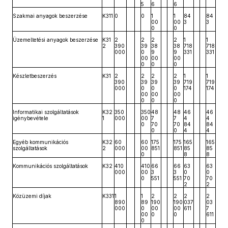
5
6
6
Szakmai anyagok beszerzése
K311
0
0
1
1
84
84
00
00
3
3
0
0
Üzemeltetési anyagok beszerzése
K31
2
2
2
2
1
1
2
390
39
38
38
718
718
000
0
9
9
331
331
00
00
00
0
0
0
Készletbeszerzés
K31
2
2
2
2
1
1
390
39
39
39
719
719
000
0
0
0
174
174
00
00
00
0
0
0
Informatikai szolgáltatások
K32
350
350
48
48
46
46
igénybevétele
1
000
00
7
7
4
4
0
70
70
84
84
0
0
4
4
Egyéb kommunikációs
K32
60
60
175
175
165
165
szolgáltatások
2
000
00
851
851
85
85
0
8
8
Kommunikációs szolgáltatások
K32
410
410
66
66
63
63
000
00
3
3
0
0
0
551
551
70
70
2
2
Közüzemi díjak
K331
1
1
2
2
2
2
890
89
190
190
037
03
000
0
00
00
611
7
00
0
0
611
0