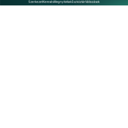
Szerkezet
Keresés
Megnyitottak
Eszköztár
Változások
Kapcsolat
Felhasználási feltételek
PDF
Akadálymentesítési nyilatkozat
Adatkezelési tájékoztató
©
A Nemzeti Jogszabálytárban elérhető szövegek