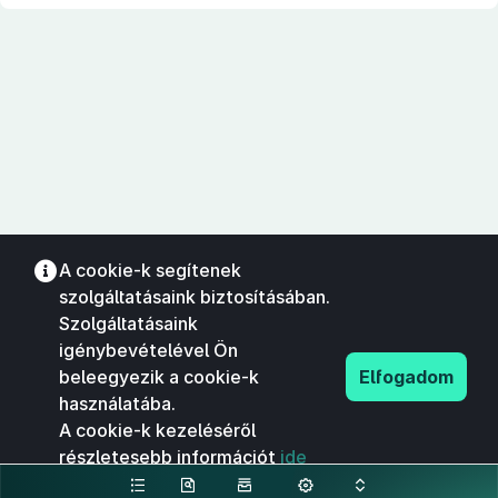
A cookie-k segítenek
szolgáltatásaink biztosításában.
Szolgáltatásaink
igénybevételével Ön
beleegyezik a cookie-k
Elfogadom
használatába.
A cookie-k kezeléséről
részletesebb információt
ide
kattintva olvashat.