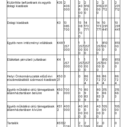
Különféle befizetések és egyéb
K35
2
2
2
2
2
2
dologi kiadások
406
40
916
916
231
231
000
6
00
00
712
712
00
0
0
0
Dologi kiadások
K3
13
13
14
14
10
10
085
08
173
173
291
291
700
5
771
771
441
441
70
0
Egyéb nem intézményi ellátások
K48
1
1
1
1
810
810
257
257
257
257
00
00
000
00
00
00
0
0
0
0
0
Ellátottak pénzbeli juttatásai
K4
1
1
1
1
810
810
257
257
257
257
00
00
000
00
00
00
0
0
0
0
0
Helyi Önkormányzatok előző évi
K50
0
0
86
86
86
86
elszámolásáblól származó kiadások
21
72
72
72
72
4
4
4
4
Egyéb működési célú támogatások
K50
700
70
80
80
315
315
államháztartáson belülre
6
000
0
9
9
66
66
00
83
83
3
3
0
9
9
Egyéb működési célú támogatások
K51
400
40
40
40
105
105
államháztartáson kívülre
2
000
0
0
0
00
00
00
00
00
0
0
0
0
0
Tartalék
K513
2
2
2
2
0
0
228
22
395
395