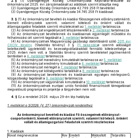
2. §
(1)
Gyanógeregye Község Önkormányzata Képviselő-testülete az
önkormányzat 2025. évi zárszámadását az alábbiak szerint állapítja meg:
(2)
Gyanógeregye Község Önkormányzata 42.799.258 Ft bevétellel.
(3)
Gyanógeregye Község Önkormányzata 34.745.258 Ft kiadással.
3. §
(1)
Az önkormányzat bevételi és kiadási főösszegeinek előirányzatonkénti,
kiemelt előirányzatok szerinti, valamint kötelező és önként vállalt és
államigazgatási feladatok szerinti részletezését az
1. melléklet
tartalmazza.
(2)
Az önkormányzat engedélyezett létszámkeretét a
2. melléklet
tartalmazza.
(3)
Az önkormányzat bevételeinek és kiadásainak egyenlegét működési és
felhalmozási cél szerinti tagolását a
3. melléklet
tartalmazza.
(4)
Az önkormányzatnak Magyarország gazdasági stabilitásáról szóló
2011. évi
CXCIV. törvény
(Stabilitás törvény) 3 §
(1) bekezdés
e szerinti adósságot
keletkeztető ügyletekből és kezességvállalásokból fennálló kötelezettsége a
2025. évben nem volt, a Stabilitás törvény szerinti bevételeket jogcímenkénti
bontásban a
4. melléklet
tartalmazza.
(5)
Az önkormányzat maradvány kimutatását tartalmazza az
5. melléklet
.
(6)
Az önkormányzat eredmény kimutatását a
6. melléklet
tartalmazza.
(7)
Az önkormányzat mérlegét a
7. melléklet
tartalmazza.
(8)
Az önkormányzat költségvetési tartalékát a
8. melléklet
tartalmazza.
(9)
Az önkormányzat bevételeinek és kiadásainak egységes mérlegszerű,
közgazdasági tagolását a
9. melléklet
tartalmazza.
(10)
Az önkormányzat vagyonának kimutatását a
10. melléklet
tartalmazza.
(11)
Az önkormányzatnak európai uniós forrásból finanszírozott támogatással
megvalósuló programja és projektje a tárgyévben nem volt.
4. §
Ez a rendelet 2026. május 29-én lép hatályba.
1. melléklet a 3/2026. (V. 27.) önkormányzati rendelethez
Az önkormányzat bevételi és kiadási fő összegeinek előirányzat-
csoportonkénti, kiemelt előirányzatok szerinti, valamint kötelező, önként
vállalt és államigazgatási feladatok szerinti részletezése
1.
Kiadások
Rovat megnevezése
Rov
Eredeti
Módosított
Teljesítés