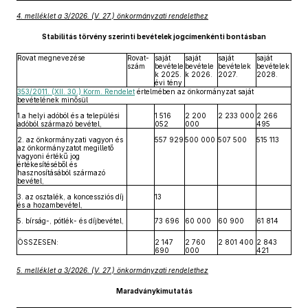
4. melléklet a 3/2026. (V. 27.) önkormányzati rendelethez
Stabilitás törvény szerinti bevételek jogcímenkénti bontásban
Rovat megnevezése
Rovat-
saját
saját
saját
saját
szám
bevétele
bevétele
bevételek
bevételek
k 2025.
k 2026.
2027.
2028.
évi tény
353/2011. (XII. 30.) Korm. Rendelet
értelmében az önkormányzat saját
bevételének minősül
1.a helyi adóból és a települési
1 516
2 200
2 233 000
2 266
adóból származó bevétel,
052
000
495
2. az önkormányzati vagyon és
557 929
500 000
507 500
515 113
az önkormányzatot megillető
vagyoni értékű jog
értékesítéséből és
hasznosításából származó
bevétel,
3. az osztalék, a koncessziós díj
13
és a hozambevétel,
5. bírság-, pótlék- és díjbevétel,
73 696
60 000
60 900
61 814
ÖSSZESEN:
2 147
2 760
2 801 400
2 843
690
000
421
5. melléklet a 3/2026. (V. 27.) önkormányzati rendelethez
Maradványkimutatás