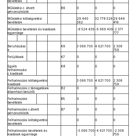
bevételek
Működési c. átvett
B6
0
0
0
pénzeszközök
Működési költségvetési
29 440
32 778 526
29 649
bevételek
362
416
Működési bevételek és kiadások
-8 524 439
-6 969 439
-2 071
egyenlege
777
Beruházáso
K6
3 066 700
4 621 700
2 308
k
759
Felújítások
K7
0
0
0
Egyéb
K8
0
0
0
felhalmozási
c.kiadások
Felhalmozási költségvetési
3 066 700
4 621 700
2 308
kiadások
759
Felhalmozási c.támogatások
B2
0
0
0
államházt.belülről
Felhalmozási
B5
0
0
0
bevételek
Felhalmozási c.átvett
B7
0
0
0
pénzeszközök
Felhalmozási költségvetési
0
0
0
bevételek
Felhalmozási bevételek és
-3 066 700
-4 621 700
-2 308
kiadások egyenlege
759