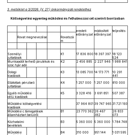
3. melléklet a 3/2026. (V. 27.) önkormányzati rendelethez
Költségvetési egyenleg működési és felhalmozási cél szerinti bontásban
eredeti
módosított
teljesítés
előirányzat
előirányzat
Rovat megnevezése
Rovatszá
m
Személyi
K1
17 836 800
18 397 397
18 123
juttatások
524
Munkaadót terhelő járulékok és
K2
2 456 885
2 227 946
1 988 841
szoc.hjár adó
Dologi
K3
13 085 700
14 173 771
10 291
kiadások
441
Ellátottak pénzbeli
K4
1 257 000
1 257 000
810 000
juttatásai
Egyéb működési
K5
3 328 416
3 691 851
507 387
célú kiadások
Működési költségvetési
37 964 801
39 747 965
31 721 193
kiadások
Működési c.támogatások
B1
23 770 362
26 467
26 833
államháztart.belülről
382
073
Közhatalmi
B3
5 360 000
5 360 000
1 784 748
bevételek
Működési
B4
310 000
951 144
1 031 595