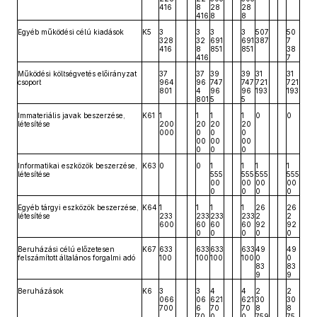
416
8
28
28
416
8
8
Egyéb működési célú kiadások
K5
3
3
3
3
507
50
328
32
691
691
387
7
416
8
851
851
38
416
7
Működési költségvetés előirányzat
37
37
39
39
31
31
csoport
964
96
747
747
721
721
801
4
96
96
193
193
801
5
5
Immateriális javak beszerzése,
K61
1
1
1
1
0
0
létesítése
200
20
20
20
000
0
0
0
00
00
00
0
0
0
Informatikai eszközök beszerzése,
K63
0
0
1
1
1
1
létesítése
555
555
555
555
00
00
00
00
0
0
0
0
Egyéb tárgyi eszközök beszerzése,
K64
1
1
1
1
26
26
létesítése
233
233
233
233
2
2
600
60
60
60
92
92
0
0
0
0
0
Beruházási célú előzetesen
K67
633
633
633
633
49
49
felszámított általános forgalmi adó
100
100
100
100
0
0
83
83
9
9
Beruházások
K6
3
3
4
4
2
2
066
06
621
621
30
30
700
6
70
70
8
8
70
0
0
759
75