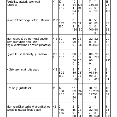
Foglalkoztatottak személyi
K11
10
10
11
11
11
11
juttatásai
944
94
336
336
28
28
640
4
30
30
0
0
64
4
4
181
181
0
Választott tisztségviselők juttatásai
K121
6
6
6
6
5
5
032
03
03
03
85
85
160
2
2
2
0
0
160
160
160
68
68
9
9
Munkavégzésre irányuló egyéb
K12
60
60
22
22
22
22
jogviszonyban nem saját
2
000
00
8
8
8
8
foglalkoztatottnak fizetett juttatások
0
933
933
933
93
3
Egyéb külső személyi juttatások
K12
800
80
80
80
763
76
3
000
0
0
0
721
3
00
00
00
721
0
0
0
Külső személyi juttatások
K12
6
6
7
7
6
6
892
89
061
061
84
84
160
2
09
09
3
3
160
3
3
343
34
3
Személyi juttatások
K1
17
17
18
18
18
18
836
83
397
397
123
123
800
6
397
397
52
52
80
4
4
0
Munkaadókat terhelő járulékok és
K2
2
2
2
2
1
1
szociális hozzájárulási adó
456
45
22
22
98
98
885
6
7
7
8
8
88
94
94
841
841