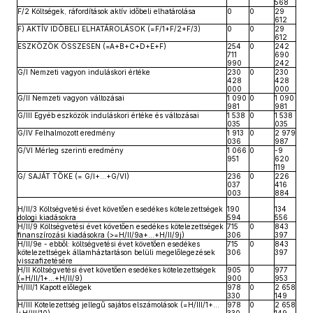
568
F/2 Költségek, ráfordítások aktív időbeli elhatárolása
0
0
29
612
F) AKTÍV IDŐBELI ELHATÁROLÁSOK (=F/1+F/2+F/3)
0
0
29
612
ESZKÖZÖK ÖSSZESEN (=A+B+C+D+E+F)
254
0
242
711
690
990
242
G/I Nemzeti vagyon induláskori értéke
230
0
230
428
428
000
000
G/II Nemzeti vagyon változásai
1 090
0
1 090
981
981
G/III Egyéb eszközök induláskori értéke és változásai
1 538
0
1 538
035
035
G/IV Felhalmozott eredmény
1 913
0
2 979
036
987
G/VI Mérleg szerinti eredmény
1 066
0
-9
951
620
119
G/ SAJÁT TŐKE (= G/I+…+G/VI)
236
0
226
037
416
003
884
H/II/3 Költségvetési évet követően esedékes kötelezettségek
190
134
dologi kiadásokra
594
556
H/II/9 Költségvetési évet követően esedékes kötelezettségek
715
0
843
finanszírozási kiadásokra (>=H/II/9a+…+H/II/9j)
306
397
H/II/9e - ebből: költségvetési évet követően esedékes
715
0
843
kötelezettségek államháztartáson belüli megelőlegezések
306
397
visszafizetésére
H/II Költségvetési évet követően esedékes kötelezettségek
905
0
977
(=H/II/1+…+H/II/9)
900
953
H/III/1 Kapott előlegek
978
0
2 658
330
149
H/III Kötelezettség jellegű sajátos elszámolások (=H/III/1+…
978
0
2 658