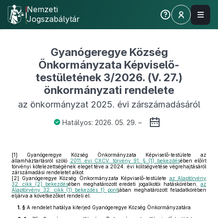
Nemzeti
Jogszabálytár
Gyanógeregye Község
Önkormányzata Képviselő-
testületének 3/2026. (V. 27.)
önkormányzati rendelete
az önkormányzat 2025. évi zárszámadásáról
Hatályos: 2026. 05. 29. –
[1]
Gyanógeregye Község Önkormányzata Képviselő-testülete az
államháztartásról szóló
2011. évi CXCV. törvény 91. § (1) bekezdés
ében előírt
törvényi kötelezettségének eleget téve a 2024. évi költségvetése végrehajtásáról
zárszámadási rendeletet alkot.
[2]
Gyanógeregye Község Önkormányzata Képviselő-testülete
az Alaptörvény
32. cikk (2) bekezdés
ében meghatározott eredeti jogalkotói hatáskörében,
az
Alaptörvény 32. cikk (1) bekezdés f) pont
jában meghatározott feladatkörében
eljárva a következőket rendeli el:
1. §
A rendelet hatálya kiterjed Gyanógeregye Község Önkormányzatára.