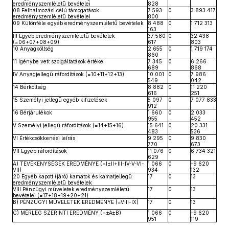
eredményszemléletű bevételei
828
08 Felhalmozási célú támogatások
7 593
0
3 893 417
eredményszemléletű bevételei
800
09 Különféle egyéb eredményszemléletű bevételek
8 488
0
1 712 313
163
III Egyéb eredményszemléletű bevételek
37 580
0
32 438
(=06+07+08+09)
617
803
10 Anyagköltség
2 655
0
1 719 174
860
11 Igénybe vett szolgáltatások értéke
7 345
0
6 266
689
868
IV Anyagjellegű ráfordítások (=10+11+12+13)
10 001
0
7 986
549
042
14 Bérköltség
8 882
0
11 220
616
251
15 Személyi jellegű egyéb kifizetések
5 097
0
7 077 833
912
16 Bérjárulékok
1 660
0
2 033
955
452
V Személyi jellegű ráfordítások (=14+15+16)
15 641
0
20 331
483
536
VI Értékcsökkenési leírás
9 295
0
9 830
770
673
VII Egyéb ráfordítások
11 076
0
6 734 321
629
A) TEVÉKENYSÉGEK EREDMÉNYE (=I±II+III-IV-V-VI-
1 066
0
-9 620
VII)
934
132
20 Egyéb kapott (járó) kamatok és kamatjellegű
17
0
13
eredményszemléletű bevételek
VIII Pénzügyi műveletek eredményszemléletű
17
0
13
bevételei (=17+18+19+20+21)
B) PÉNZÜGYI MŰVELETEK EREDMÉNYE (=VIII-IX)
17
0
13
C) MÉRLEG SZERINTI EREDMÉNY (=±A±B)
1 066
0
-9 620
951
119