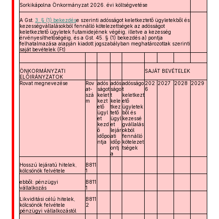
Sorkikápolna Önkormányzat 2026. évi költségvetése
A Gst.
3. § (1) bekezdés
e szerinti adósságot keletkeztető ügyletekből és
kezességvállalásokból fennálló kötelezettségek az adósságot
keletkeztető ügyletek futamidejének végéig, illetve a kezesség
érvényesíthetőségéig, és a Gst. 45. § (1) bekezdés a) pontja
felhatalmazása alapján kiadott jogszabályban meghatározottak szerinti
saját bevételek (Ft)
ÖNKORMÁNYZATI
SAJÁT BEVÉTELEK
ELŐIRÁNYZATOK
Rovat megnevezése
Rov
adós
adós
adósságo
202
2027
2028
2029
at-
ságot
ságo
t
6
szá
kelet
t
keletkezt
m
kezt
kele
ető
ető
tkez
ügyletek
ügyl
tető
ből és
et
ügyl
kezessé
kezd
et
gvállalás
ő
lejár
okból
időpo
ati
fennálló
ntja
időp
kötelezet
ontj
tségek
a
Hosszú lejáratú hitelek,
B811
kölcsönök felvétele
1
ebből: pénzügyi
B811
vállalkozás
1
Likviditási célú hitelek,
B811
kölcsönök felvétele
2
pénzügyi vállalkozástól