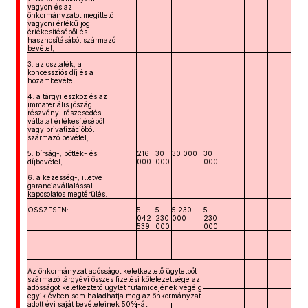
vagyon és az
önkormányzatot megillető
vagyoni értékű jog
értékesítéséből és
hasznosításából származó
bevétel,
3. az osztalék, a
koncessziós díj és a
hozambevétel,
4. a tárgyi eszköz és az
immateriális jószág,
részvény, részesedés,
vállalat értékesítéséből
vagy privatizációból
származó bevétel,
5. bírság-, pótlék- és
216
30
30 000
30
díjbevétel,
000
000
000
6. a kezesség-, illetve
garanciavállalással
kapcsolatos megtérülés.
ÖSSZESEN:
5
5
5 230
5
042
230
000
230
539
000
000
Az önkormányzat adósságot keletkeztető ügyletből
származó tárgyévi összes fizetési kötelezettsége az
adósságot keletkeztető ügylet futamidejének végéig
egyik évben sem haladhatja meg az önkormányzat
adott évi saját bevételeinek 50%-át.