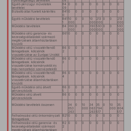
nyereségjellegű bevételek
08
Egyéb pénzügyi műveletek
B4
0
0
0
0
0
0
0
0
bevételei
09
Biztosító által fizetett kártérítés
B41
0
0
0
0
0
0
0
0
0
Egyéb működési bevételek
B41
10
0
0
10
213
0
0
213
1
000
000
000
000
Működési bevételek
B4
390
0
0
390
593
0
0
593
000
000
000
000
Működési célú garancia- és
B61
0
0
0
0
0
0
0
0
kezességvállalásból származó
megtérülések államháztartáson
kívülről
Működési célú visszatérítendő
B6
0
0
0
0
0
0
0
0
támogatások, kölcsönök
2
visszatérülése az Európai Uniótól
Működési célú visszatérítendő
B6
0
0
0
0
0
0
0
0
támogatások, kölcsönök
3
visszatérülése kormányoktól és
más nemzetközi szervezetektől
Működési célú visszatérítendő
B6
0
0
0
0
0
0
0
0
támogatások, kölcsönök
4
visszatérülése államháztartáson
kívülről
Egyéb működési célú átvett
B6
0
0
0
0
0
0
0
0
pénzeszközök
5
Működési célú átvett
B6
0
0
0
0
0
0
0
0
pénzeszközök
Működési bevételek összesen
34
0
10
34
35
0
10
35
053
000
063
794
000
804
263
263
517
517
Felhalmozási célú önkormányzati
B21
0
0
0
0
0
0
0
0
támogatások
Felhalmozási célú garancia- és
B2
0
0
0
0
0
0
0
0
kezességvállalásból származó
2
megtérülések államháztartáson