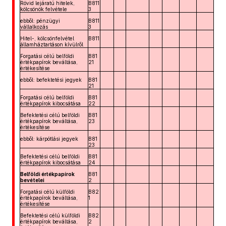
Rövid lejáratú hitelek,
B811
kölcsönök felvétele
3
ebből: pénzügyi
B811
vállalkozás
3
Hitel-, kölcsönfelvétel
B811
államháztartáson kívülről
Forgatási célú belföldi
B81
értékpapírok beváltása,
21
értékesítése
ebből: befektetési jegyek
B81
21
Forgatási célú belföldi
B81
értékpapírok kibocsátása
22
Befektetési célú belföldi
B81
értékpapírok beváltása,
23
értékesítése
ebből: kárpótlási jegyek
B81
23
Befektetési célú belföldi
B81
értékpapírok kibocsátása
24
Belföldi értékpapírok
B81
bevételei
2
Forgatási célú külföldi
B82
értékpapírok beváltása,
1
értékesítése
Befektetési célú külföldi
B82
értékpapírok beváltása,
2