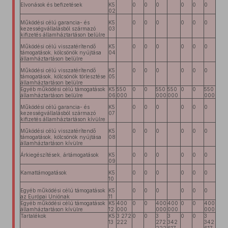
Elvonások és befizetések
K5
0
0
0
0
0
0
02
Működési célú garancia- és
K5
0
0
0
0
0
0
kezességvállalásból származó
03
kifizetés államháztartáson belülre
Működési célú visszatérítendő
K5
0
0
0
0
0
0
támogatások, kölcsönök nyújtása
04
államháztartáson belülre
Működési célú visszatérítendő
K5
0
0
0
0
0
0
támogatások, kölcsönök törlesztése
05
államháztartáson belülre
Egyéb működési célú támogatások
K5
550
0
0
550
550
0
0
550
államháztartáson belülre
06
000
000
000
000
Működési célú garancia- és
K5
0
0
0
0
0
0
kezességvállalásból származó
07
kifizetés államháztartáson kívülre
Működési célú visszatérítendő
K5
0
0
0
0
0
0
támogatások, kölcsönök nyújtása
08
államháztartáson kívülre
Árkiegészítések, ártámogatások
K5
0
0
0
0
0
0
09
Kamattámogatások
K5
0
0
0
0
0
0
10
Egyéb működési célú támogatások
K5
0
0
0
0
0
0
az Európai Uniónak
11
Egyéb működési célú támogatások
K5
400
0
0
400
400
0
0
400
államháztartáson kívülre
12
000
000
000
000
Tartalékok
K5
3 272
0
0
3
3
0
0
3
13
222
272
342
342