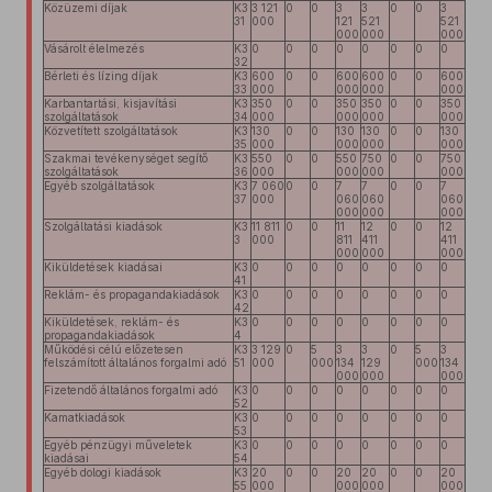
Közüzemi díjak
K3
3 121
0
0
3
3
0
0
3
31
000
121
521
521
000
000
000
Vásárolt élelmezés
K3
0
0
0
0
0
0
0
0
32
Bérleti és lízing díjak
K3
600
0
0
600
600
0
0
600
33
000
000
000
000
Karbantartási, kisjavítási
K3
350
0
0
350
350
0
0
350
szolgáltatások
34
000
000
000
000
Közvetített szolgáltatások
K3
130
0
0
130
130
0
0
130
35
000
000
000
000
Szakmai tevékenységet segítő
K3
550
0
0
550
750
0
0
750
szolgáltatások
36
000
000
000
000
Egyéb szolgáltatások
K3
7 060
0
0
7
7
0
0
7
37
000
060
060
060
000
000
000
Szolgáltatási kiadások
K3
11 811
0
0
11
12
0
0
12
3
000
811
411
411
000
000
000
Kiküldetések kiadásai
K3
0
0
0
0
0
0
0
0
41
Reklám- és propagandakiadások
K3
0
0
0
0
0
0
0
0
42
Kiküldetések, reklám- és
K3
0
0
0
0
0
0
0
0
propagandakiadások
4
Működési célú előzetesen
K3
3 129
0
5
3
3
0
5
3
felszámított általános forgalmi adó
51
000
000
134
129
000
134
000
000
000
Fizetendő általános forgalmi adó
K3
0
0
0
0
0
0
0
0
52
Kamatkiadások
K3
0
0
0
0
0
0
0
0
53
Egyéb pénzügyi műveletek
K3
0
0
0
0
0
0
0
0
kiadásai
54
Egyéb dologi kiadások
K3
20
0
0
20
20
0
0
20
55
000
000
000
000