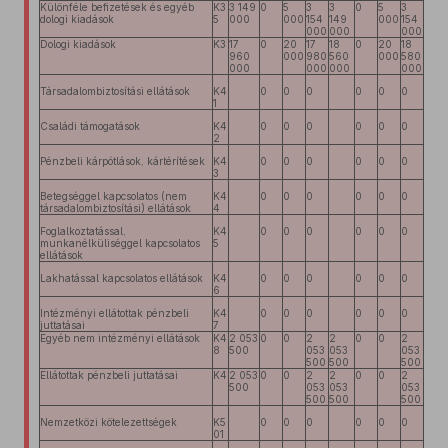
Különféle befizetések és egyéb
K3
3 149
0
5
3
3
0
5
3
dologi kiadások
5
000
000
154
149
000
154
000
000
000
Dologi kiadások
K3
17
0
20
17
18
0
20
18
960
000
980
560
000
580
000
000
000
000
Társadalombiztosítási ellátások
K4
0
0
0
0
0
0
1
Családi támogatások
K4
0
0
0
0
0
0
2
Pénzbeli kárpótlások, kártérítések
K4
0
0
0
0
0
0
3
Betegséggel kapcsolatos (nem
K4
0
0
0
0
0
0
társadalombiztosítási) ellátások
4
Foglalkoztatással,
K4
0
0
0
0
0
0
munkanélküliséggel kapcsolatos
5
ellátások
Lakhatással kapcsolatos ellátások
K4
0
0
0
0
0
0
6
Intézményi ellátottak pénzbeli
K4
0
0
0
0
0
0
juttatásai
7
Egyéb nem intézményi ellátások
K4
2 053
0
0
2
2
0
0
2
8
500
053
053
053
500
500
500
Ellátottak pénzbeli juttatásai
K4
2 053
0
0
2
2
0
0
2
500
053
053
053
500
500
500
Nemzetközi kötelezettségek
K5
0
0
0
0
0
0
01