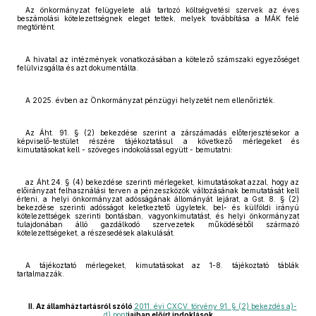
Az önkormányzat felügyelete alá tartozó költségvetési szervek az éves
beszámolási kötelezettségnek eleget tettek, melyek továbbítása a MÁK felé
megtörtént.
A hivatal az intézmények vonatkozásában a kötelező számszaki egyezőséget
felülvizsgálta és azt dokumentálta.
A 2025. évben az Önkormányzat pénzügyi helyzetét nem ellenőrizték.
Az Áht. 91. § (2) bekezdése szerint a zárszámadás előterjesztésekor a
képviselő-testület részére tájékoztatásul a következő mérlegeket és
kimutatásokat kell - szöveges indokolással együtt - bemutatni:
az Áht.24. § (4) bekezdése szerinti mérlegeket, kimutatásokat azzal, hogy az
előirányzat felhasználási terven a pénzeszközök változásának bemutatását kell
érteni, a helyi önkormányzat adósságának állományát lejárat, a Gst. 8. § (2)
bekezdése szerinti adósságot keletkeztető ügyletek, bel- és külföldi irányú
kötelezettségek szerinti bontásban, vagyonkimutatást, és helyi önkormányzat
tulajdonában álló gazdálkodó szervezetek működéséből származó
kötelezettségeket, a részesedések alakulását.
A tájékoztató mérlegeket, kimutatásokat az 1-8. tájékoztató táblák
tartalmazzák.
II. Az államháztartásról szóló
2011. évi CXCV. törvény 91. § (2) bekezdés a)-
d) pont
jaiban előírt indoklások