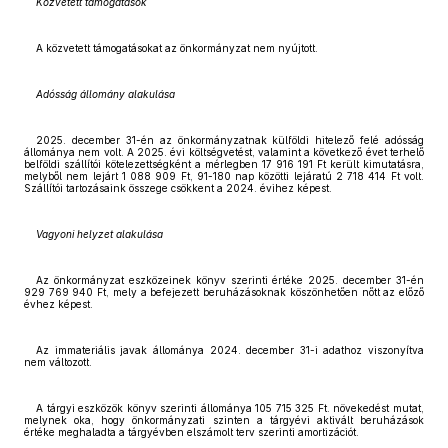
Közvetett támogatások
A közvetett támogatásokat az önkormányzat nem nyújtott.
Adósság állomány alakulása
2025. december 31-én az önkormányzatnak külföldi hitelező felé adósság
állománya nem volt. A 2025. évi költségvetést, valamint a következő évet terhelő
belföldi szállítói kötelezettségként a mérlegben 17 916 191 Ft került kimutatásra,
melyből nem lejárt 1 088 909 Ft, 91-180 nap közötti lejáratú 2 718 414 Ft volt.
Szállítói tartozásaink összege csökkent a 2024. évihez képest.
Vagyoni helyzet alakulása
Az önkormányzat eszközeinek könyv szerinti értéke 2025. december 31-én
929 769 940 Ft, mely a befejezett beruházásoknak köszönhetően nőtt az előző
évhez képest.
Az immateriális javak állománya 2024. december 31-i adathoz viszonyítva
nem változott.
A tárgyi eszközök könyv szerinti állománya 105 715 325 Ft. növekedést mutat,
melynek oka, hogy önkormányzati szinten a tárgyévi aktivált beruházások
értéke meghaladta a tárgyévben elszámolt terv szerinti amortizációt.