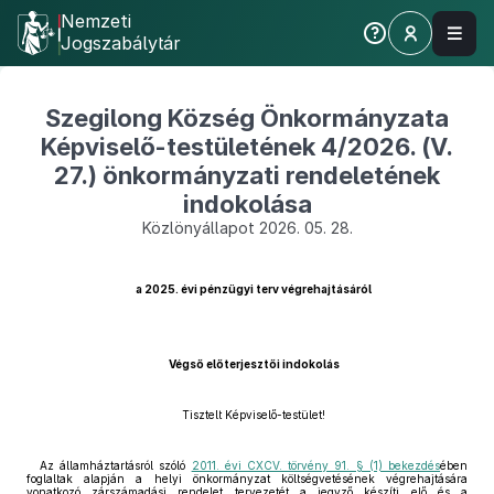
Nemzeti
Jogszabálytár
Szegilong Község Önkormányzata
Képviselő-testületének 4/2026. (V.
27.) önkormányzati rendeletének
indokolása
Közlönyállapot 2026. 05. 28.
a 2025. évi pénzügyi terv végrehajtásáról
Végső előterjesztői indokolás
Tisztelt Képviselő-testület!
Az államháztartásról szóló
2011. évi CXCV. törvény 91. § (1) bekezdés
ében
foglaltak alapján a helyi önkormányzat költségvetésének végrehajtására
vonatkozó zárszámadási rendelet tervezetét a jegyző készíti elő és a