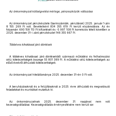
Az önkormányzat költségvetési mérlege, pénzeszközök változása
Az önkormányzat pénzkészlete (bankszámlák, pénztárak) 2025. január 1-jén
8 155 269 Ft volt. Bevételként 834 355 619 Ft került elszámolásra. Az év
folyamán 690 158 113 Ft kifizetését és -5 997 108 Ft korrekciós tételt követően a
2025. december 31-i záró pénzkészlet 146 355 667 Ft.
Többéves kihatással járó döntések
A többéves kihatással járó döntésekből származó működési és felhalmozási
célú kötelezettségek összege 55 801 389 Ft. A működési célú kötelezettségek az
előző évekről áthúzódó kötelezettségek.
Az önkormányzat hitelállománya 2025. december 31-én 0 Ft volt.
A beruházásoknál és a felújításoknál a 2025. évre áthúzódó és megvalósuló
feladatokat és munkákat mutattuk ki.
Az önkormányzatnak 2025. december 31. napjával nem volt
kezességvállalása. Kezességvállalás érvényesítésére nem került sor.