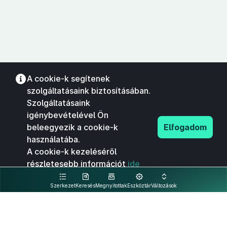
A cookie-k segítenek
szolgáltatásaink biztosításában.
Szolgáltatásaink
igénybevételével Ön
beleegyezik a cookie-k
Elfogadom
használatába.
A cookie-k kezeléséről
részletesebb információt
ide
kattintva olvashat.
Szerkezet
Keresés
Megnyitottak
Eszköztár
Változások