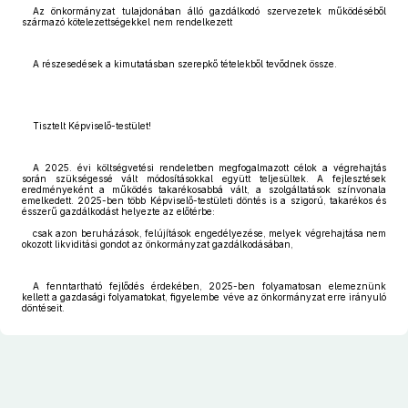
Az önkormányzat tulajdonában álló gazdálkodó szervezetek működéséből
származó kötelezettségekkel nem rendelkezett
A részesedések a kimutatásban szerepkő tételekből tevődnek össze.
Tisztelt Képviselő-testület!
A 2025. évi költségvetési rendeletben megfogalmazott célok a végrehajtás
során szükségessé vált módosításokkal együtt teljesültek. A fejlesztések
eredményeként a működés takarékosabbá vált, a szolgáltatások színvonala
emelkedett. 2025-ben több Képviselő-testületi döntés is a szigorú, takarékos és
ésszerű gazdálkodást helyezte az előtérbe:
csak azon beruházások, felújítások engedélyezése, melyek végrehajtása nem
okozott likviditási gondot az önkormányzat gazdálkodásában,
A fenntartható fejlődés érdekében, 2025-ben folyamatosan elemeznünk
kellett a gazdasági folyamatokat, figyelembe véve az önkormányzat erre irányuló
döntéseit.