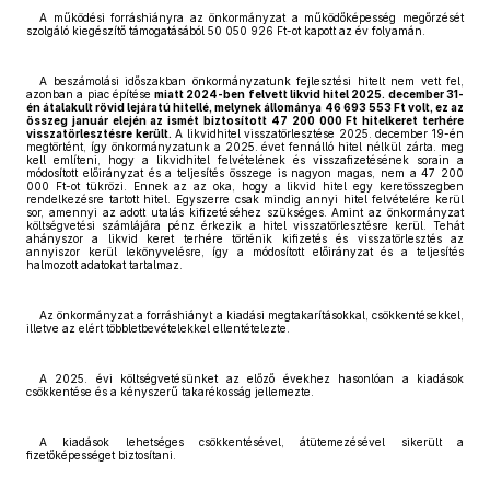
A működési forráshiányra az önkormányzat a működőképesség megőrzését
szolgáló kiegészítő támogatásából 50 050 926 Ft-ot kapott az év folyamán.
A beszámolási időszakban önkormányzatunk fejlesztési hitelt nem vett fel,
azonban a piac építése
miatt 2024-ben felvett likvid hitel 2025. december 31-
én átalakult rövid lejáratú hitellé, melynek állománya 46 693 553 Ft volt, ez az
összeg január elején az ismét biztosított 47 200 000 Ft hitelkeret terhére
visszatörlesztésre került.
A likvidhitel visszatörlesztése 2025. december 19-én
megtörtént, így önkormányzatunk a 2025. évet fennálló hitel nélkül zárta. meg
kell említeni, hogy a likvidhitel felvételének és visszafizetésének sorain a
módosított előirányzat és a teljesítés összege is nagyon magas, nem a 47 200
000 Ft-ot tükrözi. Ennek az az oka, hogy a likvid hitel egy keretösszegben
rendelkezésre tartott hitel. Egyszerre csak mindig annyi hitel felvételére kerül
sor, amennyi az adott utalás kifizetéséhez szükséges. Amint az önkormányzat
költségvetési számlájára pénz érkezik a hitel visszatörlesztésre kerül. Tehát
ahányszor a likvid keret terhére történik kifizetés és visszatörlesztés az
annyiszor kerül lekönyvelésre, így a módosított előirányzat és a teljesítés
halmozott adatokat tartalmaz.
Az önkormányzat a forráshiányt a kiadási megtakarításokkal, csökkentésekkel,
illetve az elért többletbevételekkel ellentételezte.
A 2025. évi költségvetésünket az előző évekhez hasonlóan a kiadások
csökkentése és a kényszerű takarékosság jellemezte.
A kiadások lehetséges csökkentésével, átütemezésével sikerült a
fizetőképességet biztosítani.