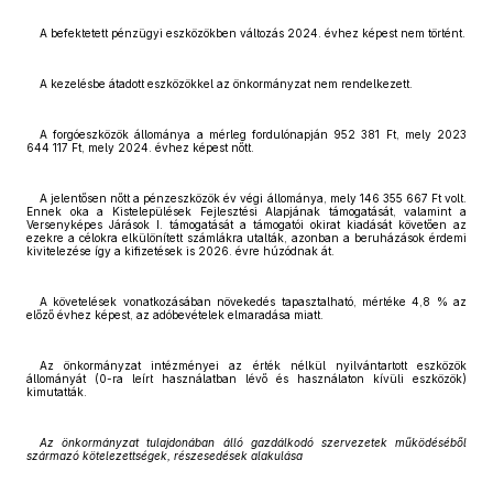
A befektetett pénzügyi eszközökben változás 2024. évhez képest nem történt.
A kezelésbe átadott eszközökkel az önkormányzat nem rendelkezett.
A forgóeszközök állománya a mérleg fordulónapján 952 381 Ft, mely 2023
644 117 Ft, mely 2024. évhez képest nőtt.
A jelentősen nőtt a pénzeszközök év végi állománya, mely 146 355 667 Ft volt.
Ennek oka a Kistelepülések Fejlesztési Alapjának támogatását, valamint a
Versenyképes Járások I. támogatását a támogatói okirat kiadását követően az
ezekre a célokra elkülönített számlákra utalták, azonban a beruházások érdemi
kivitelezése így a kifizetések is 2026. évre húzódnak át.
A követelések vonatkozásában növekedés tapasztalható, mértéke 4,8 % az
előző évhez képest, az adóbevételek elmaradása miatt.
Az önkormányzat intézményei az érték nélkül nyilvántartott eszközök
állományát (0-ra leírt használatban lévő és használaton kívüli eszközök)
kimutatták.
Az önkormányzat tulajdonában álló gazdálkodó szervezetek működéséből
származó kötelezettségek, részesedések alakulása