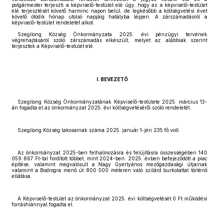
polgármester terjeszti a képviselő-testület elé úgy, hogy az a képviselő-testület
elé terjesztését követő harminc napon belül, de legkésőbb a költségvetési évet
követő ötödik hónap utolsó napjáig hatályba lépjen. A zárszámadásról a
képviselő-testület rendeletet alkot.
Szegilong Község Önkormányzata 2025. évi pénzügyi tervének
végrehajtásáról szóló zárszámadás elkészült, melyet az alábbiak szerint
terjesztek a Képviselő-testület elé.
I. BEVEZETŐ
Szegilong Község Önkormányzatának Képviselő-testülete 2025. március 13-
án fogadta el az önkormányzat 2025. évi költségvetéséről szóló rendeletét.
Szegilong Község lakosainak száma 2025. január 1-jén 235 fő volt.
Az önkormányzat 2025-ben felhalmozásra és felújításra összességében 140
059 867 Ft-tal fordított többet, mint 2024-ben. 2025. évben befejeződött a piac
építése, valamint megvalósult a Nagy Gyertyános mezőgazdasági útjainak
valamint a Bodrogra menő út 800 000 méteren való szilárd burkolattal történő
ellátása.
A Képviselő-testület az önkormányzat 2025. évi költségvetését 0 Ft működési
forráshiánnyal fogadta el.