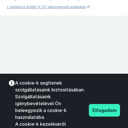
1. melléklet a 4/2026. (V. 27.) önkormányzati rendelethez
A cookie-k segítenek
szolgáltatásaink biztosításában.
Szolgáltatásaink
igénybevételével Ön
beleegyezik a cookie-k
Elfogadom
használatába.
A cookie-k kezeléséről