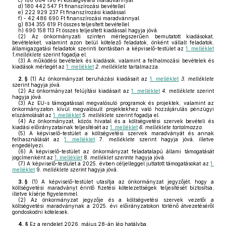
c)
186 684 196 Ft költségvetési maradvánnyal
d)
180 442 547 Ft finanszírozási bevétellel
e)
222 929 237 Ft finanszírozási kiadással
f)
- 42 486 690 Ft finanszírozási maradvánnyal
g)
834 355 619 Ft összes teljesített bevétellel
h)
690 158 113 Ft összes teljesített kiadással hagyja jóvá.
(2)
Az önkormányzati szinten mérlegszerűen bemutatott kiadásokat,
bevételeket, valamint azon belül kötelező feladatok, önként vállalt feladatok,
államigazgatási feladatok szerinti bontásban a képviselő-testület az
1. melléklet
1.melléklete
szerint fogadja el.
(3)
A működési bevételek és kiadások, valamint a felhalmozási bevételek és
kiadások mérlegét az
1. melléklet
2. melléklete
tartalmazza.
2. §
(1)
Az önkormányzat beruházási kiadásait az
1. melléklet
3. melléklete
szerint hagyja jóvá.
(2)
Az önkormányzat felújítási kiadásait az
1. melléklet
4. melléklete
szerint
hagyja jóvá.
(3)
Az EU-s támogatással megvalósuló programok és projektek, valamint az
önkormányzaton kívül megvalósult projektekhez való hozzájárulás pénzügyi
elszámolását az
1. melléklet
5. melléklete
szerint fogadja el.
(4)
Az önkormányzat, közös hivatal és a költségvetési szervek bevételi és
kiadási előirányzatainak teljesítését az
1. melléklet
6. melléklete tartalmazza
.
(5)
A képviselő-testület a költségvetési szervek maradványát és annak
felhasználását az
1. melléklet
7
. melléklete
szerint hagyja jóvá, illetve
engedélyezi.
(6)
A képviselő-testület az önkormányzat feladatalapú állami támogatását
jogcímenként az
1. melléklet
8
. melléklet szerinte
hagyja jóvá.
(7)
A képviselő-testület a 2025. évben céljelleggel juttatott támogatásokat az
1.
melléklet
9
. melléklete szerint
hagyja jóvá.
3. §
(1)
A képviselő-testület utasítja az önkormányzat jegyzőjét, hogy a
költségvetési maradványt érintő fizetési kötelezettségek teljesítését biztosítsa,
illetve kísérje figyelemmel.
(2)
Az önkormányzat jegyzője és a költségvetési szervek vezetői a
költségvetési maradványnak a 2025. évi előirányzatokon történő átvezetéséről
gondoskodni kötelesek.
4. §
Ez a rendelet 2026. május 28-án lép hatályba.