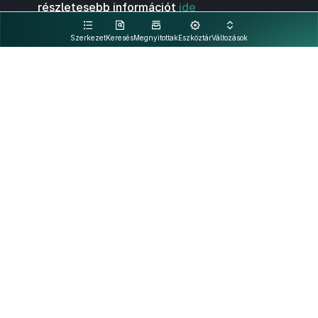
részletesebb információt
ide
kattintva olvashat.
Szerkezet
Keresés
Megnyitottak
Eszköztár
Változások
Kapcsolat
Felhasználási feltételek
PDF
Akadálymentesítési nyilatkozat
Adatkezelési tájékoztató