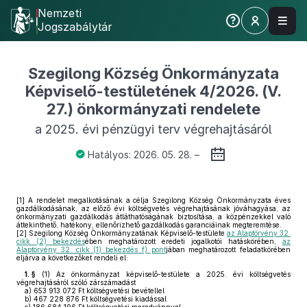
Nemzeti
Jogszabálytár
Szegilong Község Önkormányzata
Képviselő-testületének 4/2026. (V.
27.) önkormányzati rendelete
a 2025. évi pénzügyi terv végrehajtásáról
Hatályos: 2026. 05. 28. –
[1]
A rendelet megalkotásának a célja Szegilong Község Önkormányzata éves
gazdálkodásának, az előző évi költségvetés végrehajtásának jóváhagyása, az
önkormányzati gazdálkodás átláthatóságának biztosítása, a közpénzekkel való
áttekinthető, hatékony, ellenőrizhető gazdálkodás garanciáinak megteremtése.
[2]
Szegilong Község Önkormányzatának Képviselő-testülete
az Alaptörvény 32.
cikk (2) bekezdés
ében meghatározott eredeti jogalkotói hatáskörében,
az
Alaptörvény 32. cikk (1) bekezdés f) pont
jában meghatározott feladatkörében
eljárva a következőket rendeli el:
1. §
(1)
Az önkormányzat képviselő-testülete a 2025. évi költségvetés
végrehajtásáról szóló zárszámadást
a)
653 913 072 Ft költségvetési bevétellel
b)
467 228 876 Ft költségvetési kiadással