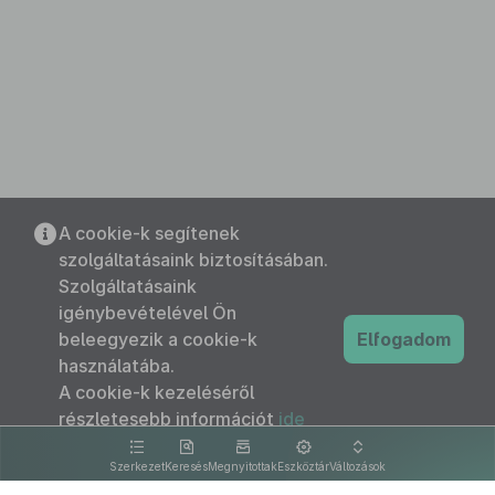
A cookie-k segítenek
szolgáltatásaink biztosításában.
Szolgáltatásaink
igénybevételével Ön
beleegyezik a cookie-k
Elfogadom
használatába.
A cookie-k kezeléséről
részletesebb információt
ide
kattintva olvashat.
Szerkezet
Keresés
Megnyitottak
Eszköztár
Változások