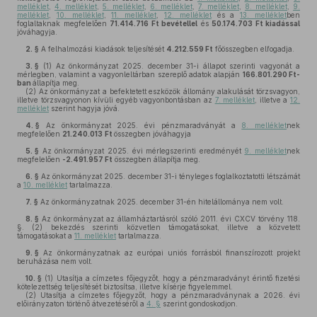
melléklet
,
4. melléklet
,
5. melléklet
,
6. melléklet
,
7. melléklet
,
8. melléklet
,
9.
melléklet
,
10. melléklet
,
11. melléklet
,
12. melléklet
és a
13. melléklet
ben
foglaltaknak megfelelően
71.414.716 Ft bevétellel
és
50.174.703 Ft kiadással
jóváhagyja.
2. §
A felhalmozási kiadások teljesítését
4.212.559 Ft
főösszegben elfogadja.
3. §
(1)
Az önkormányzat 2025. december 31-i állapot szerinti vagyonát a
mérlegben, valamint a vagyonleltárban szereplő adatok alapján
166.801.290 Ft-
ban
állapítja meg.
(2)
Az önkormányzat a befektetett eszközök állomány alakulását törzsvagyon,
illetve törzsvagyonon kívüli egyéb vagyonbontásban az
7. melléklet
, illetve a
12.
melléklet
szerint hagyja jóvá.
4. §
Az önkormányzat 2025. évi pénzmaradványát a
8. melléklet
nek
megfelelően
21.240.013
Ft
összegben jóváhagyja
5. §
Az önkormányzat 2025. évi mérlegszerinti eredményét
9. melléklet
nek
megfelelően
-2.491.957 Ft
összegben állapítja meg.
6. §
Az önkormányzat 2025. december 31-i tényleges foglalkoztatotti létszámát
a
10. melléklet
tartalmazza.
7. §
Az önkormányzatnak 2025. december 31-én hitelállománya nem volt.
8. §
Az önkormányzat az államháztartásról szóló 2011. évi CXCV törvény 118.
§. (2) bekezdés szerinti közvetlen támogatásokat, illetve a közvetett
támogatásokat a
11. melléklet
tartalmazza.
9. §
Az önkormányzatnak az európai uniós forrásból finanszírozott projekt
beruházása nem volt.
10. §
(1)
Utasítja a címzetes főjegyzőt, hogy a pénzmaradványt érintő fizetési
kötelezettség teljesítését biztosítsa, illetve kísérje figyelemmel.
(2)
Utasítja a címzetes főjegyzőt, hogy a pénzmaradványnak a 2026. évi
előirányzaton történő átvezetéséről a
4. §
szerint gondoskodjon.