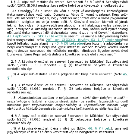
1. §
A képviselő-testület és szervei Szervezeti és Működési Szabályzatáról
szóló 1/2013. (II.06.) rendelet bevezetője helyébe a következő rendelkezés lép:
„Az Országgyűlés elismeri és védi a helyi választópolgárok közösségének
önkormányzáshoz való jogát. Dunakeszi Város Önkormányzatának Képviselő-
testülete alapelvként rögzíti, hogy döntései meghozatalakor a város polgárainak
érdekeit szolgálja és tartja szem előtt. A Képviselő-testület kiemelt céljának
tekinti, hogy olyan önszerveződésen alapuló helyi hatalomgyakorlás valósuljon
meg, amelyben a lakosság szabadon, demokratikusan, széles körű nyilvánosság
előtt zajló önkormányzati döntéshozatallal vesz részt a helyi ügyek intézésében.
Az Alaptörvény 32. cikk (2) bekezdés
e szerint, valamint a Magyarország helyi
önkormányzatairól szóló
2011. évi CLXXXIX. törvény 53. § (1) bekezdés
ével
kapott felhatalmazás alapján a
43. § (3) bekezdés
ében foglalt feladatkörében a
helyi önkormányzat a helyi közügyek intézése körében törvény keretei között
meghatározza szervezeti és működési rendjét. Mindezek figyelembevételével
Dunakeszi Város Képviselő-testülete a következő rendeletet alkotja meg.”
2. §
A képviselő-testület és szervei Szervezeti és Működési Szabályzatáról
szóló 1/2013. (II.06.) rendelet 9. § (1) bekezdése helyébe a következő
rendelkezés lép:
„(1)
A képviselő-testület ülését a polgármester hívja össze és vezeti (Mötv
45.
§
).”
3. §
A képviselő-testület és szervei Szervezeti és Működési Szabályzatáról
szóló 1/2013. (II.06.) rendelet 11. § (3) bekezdése helyébe a következő
rendelkezés lép:
„(3)
Halaszthatatlan esetben a polgármester - rövid úton (telefon, e-mail) -
összehívhatja a testület rendkívüli ülését. Ebben az esetben legkésőbb az adott
napirendi pont tárgyalásának megkezdéséig a képviselőknek írásban vagy
elektronikus hírközlő berendezés útján kézhez kell kapniuk az előterjesztést.
”
4. §
A képviselő-testület és szervei Szervezeti és Működési Szabályzatáról
szóló 1/2013. (II.06.) rendelet 25. § (1) bekezdése helyébe a következő
rendelkezés lép:
„(1)
A képviselő-testület ülése nyilvános (Mötv.
46. § (1) bek.
), amelyről
jegyzőkönyv készül és élőben közvetített kép és hangfelvétel készülhet.”