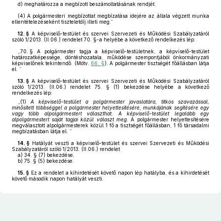
d)
meghatározza a megbízott beszámoltatásának rendjét.
(4)
A polgármesteri megbízottat megbízatása idejére az általa végzett munka
ellentételezéseként tiszteletdíj illeti meg.”
12. §
A képviselő-testület és szervei Szervezeti és Működési Szabályzatáról
szóló 1/2013. (II.06.) rendelet 70. §-a helyébe a következő rendelkezés lép:
„70. §
A polgármester tagja a képviselő-testületnek, a képviselő-testület
határozatképessége, döntéshozatala, működése szempontjából önkormányzati
képviselőnek tekintendő. (Mötv.
66. §
). A polgármester tisztségét főállásban látja
el. ”
13. §
A képviselő-testület és szervei Szervezeti és Működési Szabályzatáról
szóló 1/2013. (II.06.) rendelet 75. § (1) bekezdése helyébe a következő
rendelkezés lép:
„(1)
A képviselő-testület a polgármester javaslatára, titkos szavazással,
minősített többséggel a polgármester helyettesítésére, munkájának segítésére egy
vagy több alpolgármestert választhat. A képviselő-testület legalább egy
alpolgármestert saját tagjai közül választ meg.
A polgármester helyettesítésére
megválasztott alpolgármesterek közül 1 fő a tisztségét főállásban, 1 fő társadalmi
megbízatásban látja el. ”
14. §
Hatályát veszti a képviselő-testület és szervei Szervezeti és Működési
Szabályzatáról szóló 1/2013. (II.06.) rendelet
a)
34. § (7) bekezdése,
b)
75. § (5) bekezdése.
15. §
Ez a rendelet a kihirdetését követő napon lép hatályba, és a kihirdetését
követő második napon hatályát veszti.