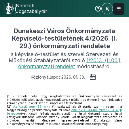
Nemzeti
Jogszabálytár
Dunakeszi Város Önkormányzata
Képviselő-testületének 4/2026. (I.
29.) önkormányzati rendelete
a képviselő-testület és szervei Szervezeti és
Működési Szabályzatáról szóló
1/2013. (II.06.)
önkormányzati rendelet
módosításáról
Közlönyállapot 2026. 01. 30.
[1]
E rendelet célja, hogy meghatározza az Önkormányzat szervezeti és
működési feltételeit, azok megvalósulásának módjait, az önkormányzati feladatok
kormányzati funkciók szerinti naprakész felsorolását.
[2]
Az Alaptörvény 32. cikk
(1) szakaszának d) pontja szerint, valamint a
Magyarország helyi önkormányzatairól szóló
2011. évi CLXXXIX. törvény 53. § (1)
bekezdés
ével kapott felhatalmazás alapján a helyi önkormányzat a helyi
közügyek intézése körében törvény keretei között meghatározza szervezeti és
működési rendjét. Mindezek figyelembevételével Dunakeszi Város
Önkormányzata Képviselő-testülete a következő rendeletet alkotja meg: