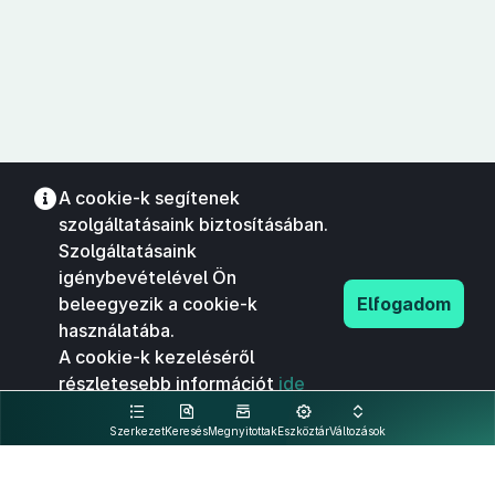
A cookie-k segítenek
szolgáltatásaink biztosításában.
Szolgáltatásaink
igénybevételével Ön
beleegyezik a cookie-k
Elfogadom
használatába.
A cookie-k kezeléséről
részletesebb információt
ide
kattintva olvashat.
Szerkezet
Keresés
Megnyitottak
Eszköztár
Változások