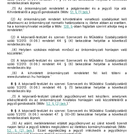
rendelkezések lépnek:
„(1)
Az önkormányzati rendeletet a polgármester és a jegyző írja alá.
Kihirdetéséről a jegyző gondoskodik (Mötv.
51. § (1) bek.
).
(2)
Az önkormányzati rendelet kihirdetésére vonatkozó szabályokat kell
alkalmazni az önkormányzat normatív határozataira is, illetve abban az esetben,
ha a kormányhivatal vezetője a Mötv.
138. §
-ában foglaltak szerint alkotja meg a
rendeletet.”
(2)
A képviselő-testület és szervei Szervezeti és Működési Szabályzatáról
szóló 1/2013. (II.06.) rendelet 44. § (4) bekezdése helyébe a következő
rendelkezés lép:
„(4)
Helyben szokásos módnak minősül az önkormányzati honlapon való
közzététel.”
(3)
A képviselő-testület és szervei Szervezeti és Működési Szabályzatáról
szóló 1/2013. (II.06.) rendelet 44. § (6) bekezdése helyébe a következő
rendelkezés lép:
„(6)
A kihirdetett önkormányzati rendeletet fel kell tölteni a
www.dunakeszi.hu honlapra.”
8. §
A képviselő-testület és szervei Szervezeti és Működési Szabályzatáról
szóló 1/2013. (II.06.) rendelet 46. § (1) bekezdése helyébe a következő
rendelkezés lép:
„(1)
A képviselő-testület üléséről jegyzőkönyvet kell készíteni, amelynek
elkészítéséről és az önkormányzat hivatalos honlapján való közzétételéről a
jegyző gondoskodik (Mötv.
52. § (2) bek.
).”
9. §
A képviselő-testület és szervei Szervezeti és Működési Szabályzatáról
szóló 1/2013. (II.06.) rendelet 47. § (6)–(8) bekezdése helyébe a következő
rendelkezések lépnek:
„(6)
Az aláírt, mellékletekkel ellátott jegyzőkönyvet az ülést követő tizenöt
napon belül a jegyző köteles megküldeni az illetékes kormányhivatalnak (Mötv.
52. § (2) bek.
). Ezzel egyidejűleg a jegyző intézkedik a jegyzőkönyv