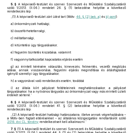
5. §
A képviselő-testület és szervei Szervezeti és Működési Szabályzatáról
szóló 1/2013. (II.06.) rendelet 26. § (1) bekezdése helyébe a következő
rendelkezés lép:
„(1)
A képviselő-testület zárt ülést tart (Mötv.
46. § (2) bek. a)
és
b) pont
):
a)
önkormányzati hatósági,
b)
összeférhetetlenségi,
c)
méltatlansági,
d)
kitüntetési ügy tárgyalásakor,
e)
fegyelmi büntetés kiszabása, valamint
f)
vagyonnyilatkozattal kapcsolatos eljárás esetén
g)
az érintett kérésére választás, kinevezés, felmentés, vezetői megbízás
adása, annak visszavonása, fegyelmi eljárás megindítása és állásfoglalást
igénylő személyi ügy tárgyalásakor,
h)
a vagyonával való rendelkezés esetén, továbbá
i)
az általa kiírt pályázat feltételeinek meghatározásakor, a pályázat
tárgyalásakor, ha a nyilvános tárgyalás az önkormányzat vagy más érintett üzleti
érdekét sértené.”
6. §
A képviselő-testület és szervei Szervezeti és Működési Szabályzatáról
szóló 1/2013. (II.06.) rendelet 41. § (2) bekezdése helyébe a következő
rendelkezés lép:
„(2)
A képviselő-testület hatósági határozataira, illetve annak végrehajtására –
a Mötv-ben foglalt eltérésekkel – az általános közigazgatási rendtartásról szóló
2016. évi CL. törvény
rendelkezéseit kell alkalmazni.”
7. §
(1)
A képviselő-testület és szervei Szervezeti és Működési Szabályzatáról
szóló 1/2013. (II.06.) rendelet 44. § (1) és (2) bekezdése helyébe a következő