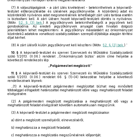
önkormányzati honlapon történő megjelentetéséről
(7)
A választópolgárok - a zárt ülés kivételével - betekinthetnek a képviselő-
testület előterjesztésébe és ülésének jegyzőkönyvébe. A közérdekű adat és
közérdekből nyilvános adat megismerésének lehetőségét zárt ülés tartása esetén
is biztosítani kell. A zárt ülésen hozott képviselő-testületi döntés is nyilvános.
(Mötv.
52. § (3) bek.
) A jegyzőkönyvek betekinthetőségről a jegyzőnek kell
gondoskodnia. Az eredeti jegyzőkönyvek anyagát csak hivatali dolgozó
jelenlétében lehet megtekinteni. A jegyzőkönyv másolatáért az önkormányzat
közérdekű adatokra vonatkozó szabályzatában szereplő díjtáblája alapján térítési
díjat kérhet.
(8)
A zárt ülésről külön jegyzőkönyvet kell készíteni (Mötv.
52. § (2) bek.
).”
10. §
A képviselő-testület és szervei Szervezeti és Működési Szabályzatáról
szóló 1/2013. (II.06.) rendelet „Önkormányzati biztos” alcím címe helyébe a
következő rendelkezés lép:
„Polgármesteri megbízott”
11. §
A képviselő-testület és szervei Szervezeti és Működési Szabályzatáról
szóló 1/2013. (II.06.) rendelet 66. § (1)–(4) bekezdése helyébe a következő
rendelkezések lépnek:
„(1)
A képviselő-testület polgármesteri megbízottat bízhat meg minősített
többséggel elfogadott határozattal meghatározott időre vagy meghatározott feladat
elvégzésére.
(2)
A polgármesteri megbízott megbízatása a meghatározott idő vagy a
meghatározott feladat elvégzését követően automatikusan megszűnik.
(3)
A képviselő-testület a polgármesteri megbízott megbízásakor:
a)
dönt a megbízott személyéről, elnevezéséről,
b)
meghatározza a megbízott feladatát,
c)
meghatározza a megbízatás megszűnésének időpontját,