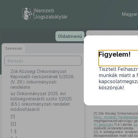
Nemzeti
Magyar 
Jogszabálytár
Ugrás
Oldalmenü
a
tartalomra
Szerkezet
Zók Közsé
Figyelem!
Tisztelt Felhasz
Zók Községi Önkormányzat
munkák miatt a 
Képviselő-testületének 5/2026.
az Önkormányz
kapcsolatmegsza
(V. 29.) önkormányzati
rendelete
köszönjük!
az Önkormányzat 2025. évi
költségvetéséről szóló 1/2025.
(II.5.) önkormányzati rendelet
módosításáról
[1]
Zók Község Önkormányzat K
[1]
Korm. rendelet (továbbiakba
megfogalmazott pénzügyi gaz
[2]
(5) bekezdés
11.a.) pontja,
az
módosító rendeletet alkotja.
1. §
[2]
A költségvetési rendelet 
átcsoportosítások miatt vált s