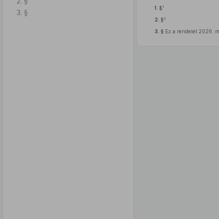
2. §
1
1. §
3. §
2
2. §
3. §
Ez a rendelet 2026. m