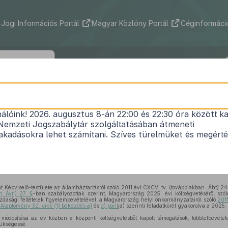
Jogi Információs Portál
Magyar Közlöny Portál
Céginformáció
gi Önkormányzat Képviselő-testületén
(V. 29.) önkormányzati rendelete
nálóink! 2026. augusztus 8-án 22:00 és 22:30 óra között ka
Nemzeti Jogszabálytár szolgáltatásában átmeneti
at 2025. évi költségvetéséről szóló
1/2025.(II.5.
kadásokra lehet számítani. Szíves türelmüket és megért
rendelet
módosításáról
Hatályos: 2026. 05. 31. –
épviselő-testülete az államháztartásról szóló 2011.évi CXCV. tv. (továbbiakban: Áht) 24
n Ávr.) 27. §
-ban szabályozottak szerint, Magyarország 2025. évi költségvetéséről szó
dasági feltételek figyelembevételével, a Magyarország helyi önkormányzatairól szóló
2011
 Alaptörvény 32. cikk (1) bekezdés a)
és
d) pont
ja) szerinti feladatkörét gyakorolva a 2025.
módosítása az év közben a központi költségvetésből kapott támogatások, többletbevételek
zükségessé.