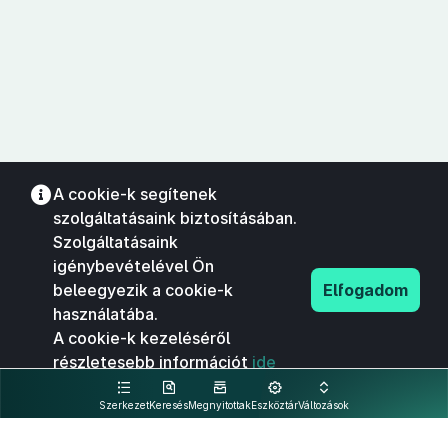
A cookie-k segítenek
szolgáltatásaink biztosításában.
Szolgáltatásaink
igénybevételével Ön
beleegyezik a cookie-k
Elfogadom
használatába.
A cookie-k kezeléséről
részletesebb információt
ide
kattintva olvashat.
Szerkezet
Keresés
Megnyitottak
Eszköztár
Változások