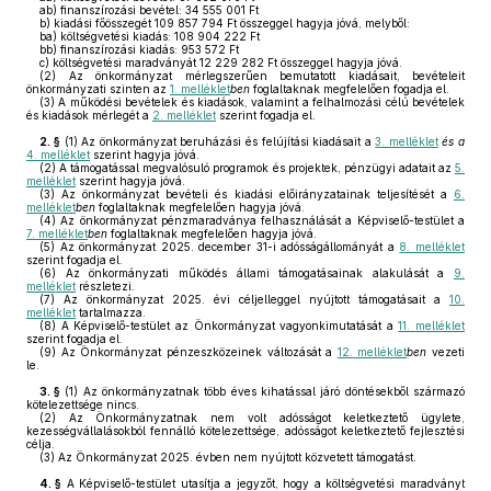
ab)
finanszírozási bevétel: 34 555 001 Ft
b)
kiadási főösszegét 109 857 794 Ft összeggel hagyja jóvá, melyből:
ba)
költségvetési kiadás: 108 904 222 Ft
bb)
finanszírozási kiadás: 953 572 Ft
c)
költségvetési maradványát 12 229 282 Ft összeggel hagyja jóvá.
(2)
Az önkormányzat mérlegszerűen bemutatott kiadásait, bevételeit
önkormányzati szinten az
1. melléklet
ben
foglaltaknak megfelelően fogadja el.
(3)
A működési bevételek és kiadások, valamint a felhalmozási célú bevételek
és kiadások mérlegét a
2. melléklet
szerint fogadja el.
2. §
(1)
Az önkormányzat beruházási és felújítási kiadásait a
3. melléklet
és a
4. melléklet
szerint hagyja jóvá.
(2)
A támogatással megvalósuló programok és projektek, pénzügyi adatait az
5.
melléklet
szerint hagyja jóvá.
(3)
Az önkormányzat bevételi és kiadási előirányzatainak teljesítését a
6.
melléklet
ben
foglaltaknak megfelelően hagyja jóvá.
(4)
Az önkormányzat pénzmaradványa felhasználását a Képviselő-testület a
7. melléklet
ben
foglaltaknak megfelelően hagyja jóvá.
(5)
Az önkormányzat 2025. december 31-i adósságállományát a
8. melléklet
szerint fogadja el.
(6)
Az önkormányzati működés állami támogatásainak alakulását a
9.
melléklet
részletezi
.
(7)
Az önkormányzat 2025. évi céljelleggel nyújtott támogatásait a
10.
melléklet
tartalmazza.
(8)
A Képviselő-testület az Önkormányzat vagyonkimutatását a
11. melléklet
szerint fogadja el.
(9)
Az Önkormányzat pénzeszközeinek változását a
12. melléklet
ben
vezeti
le.
3. §
(1)
Az önkormányzatnak több éves kihatással járó döntésekből származó
kötelezettsége nincs.
(2)
Az Önkormányzatnak nem volt adósságot keletkeztető ügylete,
kezességvállalásokból fennálló kötelezettsége, adósságot keletkeztető fejlesztési
célja.
(3)
Az Önkormányzat 2025. évben nem nyújtott közvetett támogatást.
4. §
A Képviselő-testület utasítja a jegyzőt, hogy a költségvetési maradványt