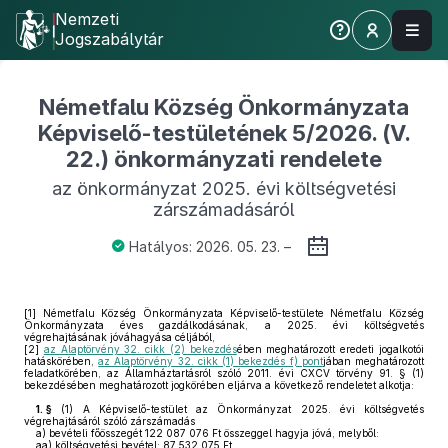
Nemzeti
Jogszabálytár
Németfalu Község Önkormányzata
Képviselő-testületének 5/2026. (V.
22.) önkormányzati rendelete
az önkormányzat 2025. évi költségvetési
zárszámadásáról
Hatályos: 2026. 05. 23. –
[1]
Németfalu Község Önkormányzata Képviselő-testülete Németfalu Község
Önkormányzata éves gazdálkodásának, a 2025. évi költségvetés
végrehajtásának jóváhagyása céljából,
[2]
az Alaptörvény 32. cikk (2) bekezdés
ében meghatározott eredeti jogalkotói
hatáskörében,
az Alaptörvény 32. cikk (1) bekezdés f) pont
jában meghatározott
feladatkörében, az Államháztartásról szóló 2011. évi CXCV törvény 91. § (1)
bekezdésében meghatározott jogkörében eljárva a következő rendeletet alkotja:
1. §
(1)
A Képviselő-testület az Önkormányzat 2025. évi költségvetés
végrehajtásáról szóló zárszámadás
a)
bevételi főösszegét 122 087 076 Ft összeggel hagyja jóvá, melyből:
aa)
költségvetési bevétel: 87 532 075 Ft