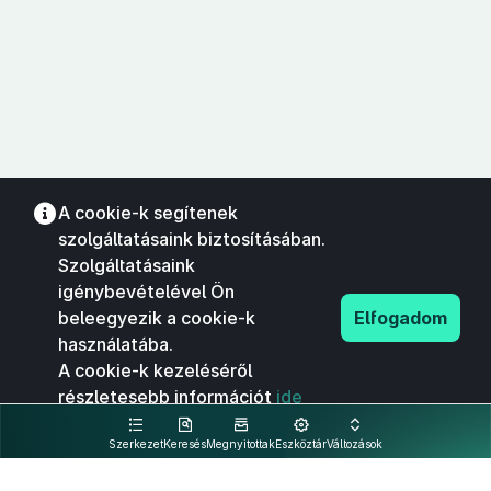
A cookie-k segítenek
szolgáltatásaink biztosításában.
Szolgáltatásaink
igénybevételével Ön
beleegyezik a cookie-k
Elfogadom
használatába.
A cookie-k kezeléséről
részletesebb információt
ide
kattintva olvashat.
Szerkezet
Keresés
Megnyitottak
Eszköztár
Változások