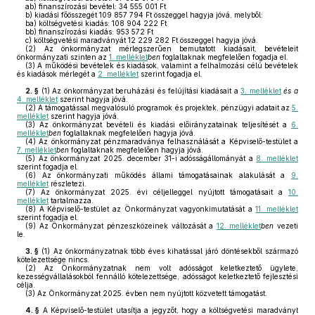
ab)
finanszírozási bevétel: 34 555 001 Ft
b)
kiadási főösszegét 109 857 794 Ft összeggel hagyja jóvá, melyből:
ba)
költségvetési kiadás: 108 904 222 Ft
bb)
finanszírozási kiadás: 953 572 Ft
c)
költségvetési maradványát 12 229 282 Ft összeggel hagyja jóvá.
(2)
Az önkormányzat mérlegszerűen bemutatott kiadásait, bevételeit
önkormányzati szinten az
1. melléklet
ben
foglaltaknak megfelelően fogadja el.
(3)
A működési bevételek és kiadások, valamint a felhalmozási célú bevételek
és kiadások mérlegét a
2. melléklet
szerint fogadja el.
2. §
(1)
Az önkormányzat beruházási és felújítási kiadásait a
3. melléklet
és a
4. melléklet
szerint hagyja jóvá.
(2)
A támogatással megvalósuló programok és projektek, pénzügyi adatait az
5.
melléklet
szerint hagyja jóvá.
(3)
Az önkormányzat bevételi és kiadási előirányzatainak teljesítését a
6.
melléklet
ben
foglaltaknak megfelelően hagyja jóvá.
(4)
Az önkormányzat pénzmaradványa felhasználását a Képviselő-testület a
7. melléklet
ben
foglaltaknak megfelelően hagyja jóvá.
(5)
Az önkormányzat 2025. december 31-i adósságállományát a
8. melléklet
szerint fogadja el.
(6)
Az önkormányzati működés állami támogatásainak alakulását a
9.
melléklet
részletezi
.
(7)
Az önkormányzat 2025. évi céljelleggel nyújtott támogatásait a
10.
melléklet
tartalmazza.
(8)
A Képviselő-testület az Önkormányzat vagyonkimutatását a
11. melléklet
szerint fogadja el.
(9)
Az Önkormányzat pénzeszközeinek változását a
12. melléklet
ben
vezeti
le.
3. §
(1)
Az önkormányzatnak több éves kihatással járó döntésekből származó
kötelezettsége nincs.
(2)
Az Önkormányzatnak nem volt adósságot keletkeztető ügylete,
kezességvállalásokból fennálló kötelezettsége, adósságot keletkeztető fejlesztési
célja.
(3)
Az Önkormányzat 2025. évben nem nyújtott közvetett támogatást.
4. §
A Képviselő-testület utasítja a jegyzőt, hogy a költségvetési maradványt