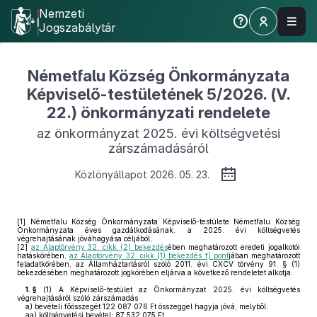
Nemzeti
Jogszabálytár
Németfalu Község Önkormányzata
Képviselő-testületének 5/2026. (V.
22.) önkormányzati rendelete
az önkormányzat 2025. évi költségvetési
zárszámadásáról
Közlönyállapot 2026. 05. 23.
[1]
Németfalu Község Önkormányzata Képviselő-testülete Németfalu Község
Önkormányzata éves gazdálkodásának, a 2025. évi költségvetés
végrehajtásának jóváhagyása céljából,
[2]
az Alaptörvény 32. cikk (2) bekezdés
ében meghatározott eredeti jogalkotói
hatáskörében,
az Alaptörvény 32. cikk (1) bekezdés f) pont
jában meghatározott
feladatkörében, az Államháztartásról szóló 2011. évi CXCV törvény 91. § (1)
bekezdésében meghatározott jogkörében eljárva a következő rendeletet alkotja:
1. §
(1)
A Képviselő-testület az Önkormányzat 2025. évi költségvetés
végrehajtásáról szóló zárszámadás
a)
bevételi főösszegét 122 087 076 Ft összeggel hagyja jóvá, melyből:
aa)
költségvetési bevétel: 87 532 075 Ft