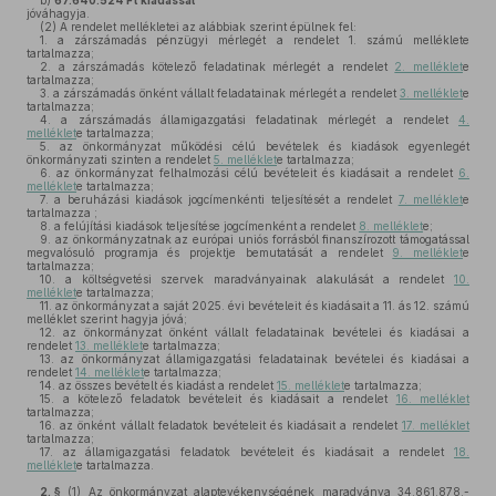
b)
67.640.524
Ft kiadással
jóváhagyja.
(2)
A rendelet mellékletei az alábbiak szerint épülnek fel:
1.
a zárszámadás pénzügyi mérlegét a rendelet 1. számú melléklete
tartalmazza;
2.
a zárszámadás kötelező feladatinak mérlegét a rendelet
2. melléklet
e
tartalmazza;
3.
a zárszámadás önként vállalt feladatainak mérlegét a rendelet
3. melléklet
e
tartalmazza;
4.
a zárszámadás államigazgatási feladatinak mérlegét a rendelet
4.
melléklet
e tartalmazza;
5.
az önkormányzat működési célú bevételek és kiadások egyenlegét
önkormányzati szinten a rendelet
5. melléklet
e tartalmazza;
6.
az önkormányzat felhalmozási célú bevételeit és kiadásait a rendelet
6.
melléklet
e tartalmazza;
7.
a beruházási kiadások jogcímenkénti teljesítését a rendelet
7. melléklet
e
tartalmazza ;
8.
a felújítási kiadások teljesítése jogcímenként a rendelet
8. melléklet
e;
9.
az önkormányzatnak az európai uniós forrásból finanszírozott támogatással
megvalósuló programja és projektje bemutatását a rendelet
9. melléklet
e
tartalmazza;
10.
a költségvetési szervek maradványainak alakulását a rendelet
10.
melléklet
e tartalmazza;
11.
az önkormányzat a saját 2025. évi bevételeit és kiadásait a 11. ás 12. számú
melléklet szerint hagyja jóvá;
12.
az önkormányzat önként vállalt feladatainak bevételei és kiadásai a
rendelet
13. melléklet
e tartalmazza;
13.
az önkormányzat államigazgatási feladatainak bevételei és kiadásai a
rendelet
14. melléklet
e tartalmazza;
14.
az összes bevételt és kiadást a rendelet
15. melléklet
e tartalmazza;
15.
a kötelező feladatok bevételeit és kiadásait a rendelet
16. melléklet
tartalmazza;
16.
az önként vállalt feladatok bevételeit és kiadásait a rendelet
17. melléklet
tartalmazza;
17.
az államigazgatási feladatok bevételeit és kiadásait a rendelet
18.
melléklet
e tartalmazza.
2. §
(1)
Az önkormányzat alaptevékenységének maradványa 34.861.878.-