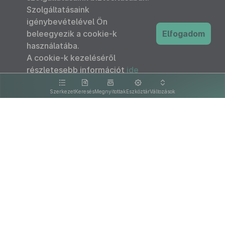
Szolgáltatásaink
igénybevételével Ön
beleegyezik a cookie-k
Elfogadom
használatába.
A cookie-k kezeléséről
részletesebb információt
ide
kattintva olvashat.
Szerkezet
Keresés
Megnyitottak
Eszköztár
Változások