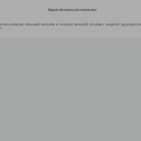
Végső előterjesztői indokolás
rmányzatának Képviselő-testülete a rendelet bevezető részében megjelölt jogszabályhe
t.