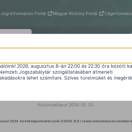
Jogi Információs Portál
Magyar Közlöny Portál
Céginformáció
ikápolna Község Önkormányzata Képvi
nek 6/2026. (V. 19.) önkormányzati re
indokolása
nálóink! 2026. augusztus 8-án 22:00 és 22:30 óra között ka
Nemzeti Jogszabálytár szolgáltatásában átmeneti
kadásokra lehet számítani. Szíves türelmüket és megért
Közlönyállapot 2026. 05. 20.
nyzat 2026. évi költségvetéséről szóló 3/2026. (II.9.) számú önkormányzati rendelet 