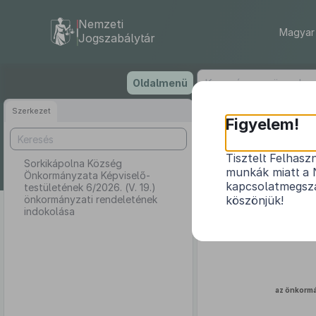
Nemzeti
Magyar 
Jogszabálytár
Ugrás
Oldalmenü
a
tartalomra
Szerkezet
Sork
Figyelem!
testületé
Tisztelt Felhasz
Sorkikápolna Község
munkák miatt a 
Önkormányzata Képviselő-
kapcsolatmegsza
testületének 6/2026. (V. 19.)
önkormányzati rendeletének
köszönjük!
indokolása
az önkormá