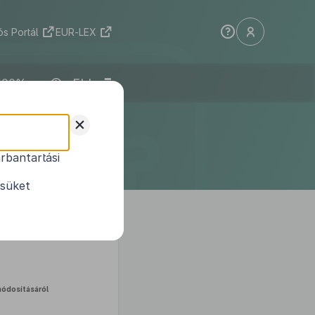
s Portál
EUR-LEX
ELI
selő-
+
ndeletének
rbantartási
ésüket
módosításáról