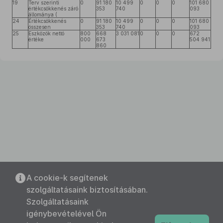
19
Terv szerinti
0
91 180
10 499
0
0
0
101 680
értékcsökkenés záró
353
740
093
állománya (
24
Értékcsökkenés
0
91 180
10 499
0
0
0
101 680
összesen
353
740
093
25
Eszközök nettó
800
668
3 031 081
0
0
0
672
értéke
000
673
504 941
860
A cookie-k segítenek
szolgáltatásaink biztosításában.
Szolgáltatásaink
igénybevételével Ön