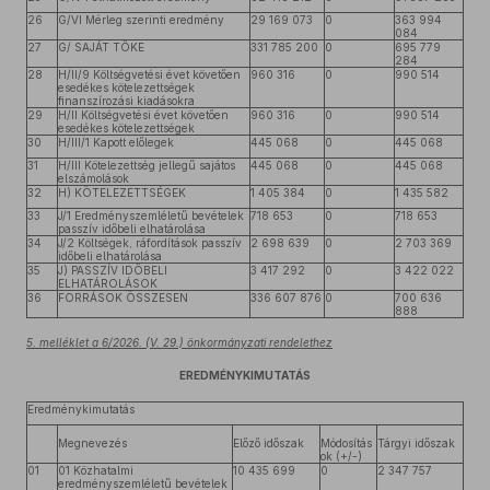
26
G/VI Mérleg szerinti eredmény
29 169 073
0
363 994
084
27
G/ SAJÁT TŐKE
331 785 200
0
695 779
284
28
H/II/9 Költségvetési évet követően
960 316
0
990 514
esedékes kötelezettségek
finanszírozási kiadásokra
29
H/II Költségvetési évet követően
960 316
0
990 514
esedékes kötelezettségek
30
H/III/1 Kapott előlegek
445 068
0
445 068
31
H/III Kötelezettség jellegű sajátos
445 068
0
445 068
elszámolások
32
H) KÖTELEZETTSÉGEK
1 405 384
0
1 435 582
33
J/1 Eredményszemléletű bevételek
718 653
0
718 653
passzív időbeli elhatárolása
34
J/2 Költségek, ráfordítások passzív
2 698 639
0
2 703 369
időbeli elhatárolása
35
J) PASSZÍV IDŐBELI
3 417 292
0
3 422 022
ELHATÁROLÁSOK
36
FORRÁSOK ÖSSZESEN
336 607 876
0
700 636
888
5. melléklet a 6/2026. (V. 29.) önkormányzati rendelethez
EREDMÉNYKIMUTATÁS
Eredménykimutatás
Megnevezés
Előző időszak
Módosítás
Tárgyi időszak
ok (+/-)
01
01 Közhatalmi
10 435 699
0
2 347 757
eredményszemléletű bevételek