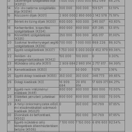
13
Gázenergia szolgáltatás díja
1 500 000
1 000 000
662 089
66,21%
(K3312)
14
Víz- és csatorna szolgáltatás
300 000
300 000
159 571
53,19%
díja (K3314)
15
Közüzemi díjak (K331)
2 900 000
2 850 000
2 142 578
75,18%
17
Bérleti és lízing díjak (K333)
600 000
600 000
245 007
40,83%
18
Karbantartási, kisjavítási
800 000
800 000
431 285
53,91%
szolgáltatások (K334)
19
Közvetített szolgáltatások
250 000
500 000
455 017
91,00%
(K335)
20
Szakmai tevékenységet segítő
700 000
1 000 000
869 226
86,92%
szolgáltatások (K336)
21
Egyéb szolgáltatások (K337)
1 750 000
5 000 000
4 452 979
89,06%
22
Reklám- és
150 000
100 000
0
0,00%
propagandakiadások (K342)
23
Működési célú áfa (K351)
2 909 684
2 860 914
2 717 617
94,99%
24
Kamatkiadások (K353)
0
50 000
1 579
3,16%
25
Egyéb dologi kiadások (K355)
350 000
350 000
348 773
99,65%
26
Dologi kiadások (K3)
16 909
20 910
17 609 371
84,21%
684
914
27
Egyéb nem intézményi
800 000
800 000
560 000
70,00%
ellátások (K48)
28
Ellátottak pénzbeli juttatásai
800 000
800 000
560 000
70,00%
(K4)
29
A helyi önkormányzatok előző
0
350 000
341 769
97,65%
évi elszámolásából származó
kiadások (K5021)
30
Elvonások és befizetések
0
350 000
341 769
97,65%
(K502)
31
Egyéb működési célú
7 100 000
7 150 000
6 616 603
92,54%
támogatások államháztartáson
belülre (K506)