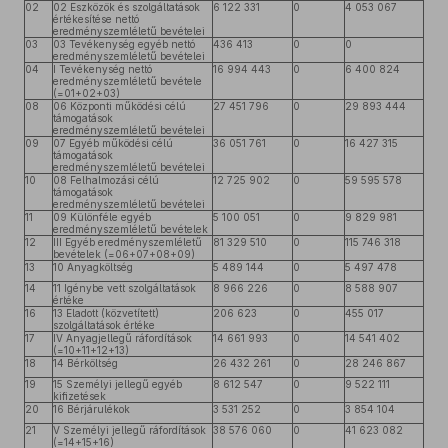
02
02 Eszközök és szolgáltatások
6 122 331
0
4 053 067
értékesítése nettó
eredményszemléletű bevételei
03
03 Tevékenység egyéb nettó
436 413
0
0
eredményszemléletű bevételei
04
I Tevékenység nettó
16 994 443
0
6 400 824
eredményszemléletű bevétele
(=01+02+03)
08
06 Központi működési célú
27 451 796
0
29 893 444
támogatások
eredményszemléletű bevételei
09
07 Egyéb működési célú
36 051 761
0
16 427 315
támogatások
eredményszemléletű bevételei
10
08 Felhalmozási célú
12 725 902
0
59 595 578
támogatások
eredményszemléletű bevételei
11
09 Különféle egyéb
5 100 051
0
9 829 981
eredményszemléletű bevételek
12
III Egyéb eredményszemléletű
81 329 510
0
115 746 318
bevételek (=06+07+08+09)
13
10 Anyagköltség
5 489 144
0
5 497 478
14
11 Igénybe vett szolgáltatások
8 966 226
0
8 588 907
értéke
16
13 Eladott (közvetített)
206 623
0
455 017
szolgáltatások értéke
17
IV Anyagjellegű ráfordítások
14 661 993
0
14 541 402
(=10+11+12+13)
18
14 Bérköltség
26 432 261
0
28 246 867
19
15 Személyi jellegű egyéb
8 612 547
0
9 522 111
kifizetések
20
16 Bérjárulékok
3 531 252
0
3 854 104
21
V Személyi jellegű ráfordítások
38 576 060
0
41 623 082
(=14+15+16)