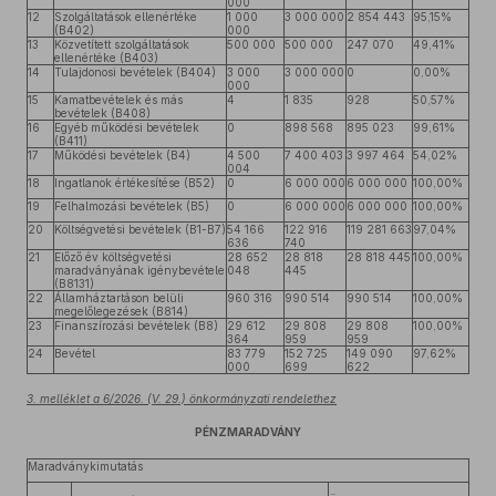
000
12
Szolgáltatások ellenértéke
1 000
3 000 000
2 854 443
95,15%
(B402)
000
13
Közvetített szolgáltatások
500 000
500 000
247 070
49,41%
ellenértéke (B403)
14
Tulajdonosi bevételek (B404)
3 000
3 000 000
0
0,00%
000
15
Kamatbevételek és más
4
1 835
928
50,57%
bevételek (B408)
16
Egyéb működési bevételek
0
898 568
895 023
99,61%
(B411)
17
Működési bevételek (B4)
4 500
7 400 403
3 997 464
54,02%
004
18
Ingatlanok értékesítése (B52)
0
6 000 000
6 000 000
100,00%
19
Felhalmozási bevételek (B5)
0
6 000 000
6 000 000
100,00%
20
Költségvetési bevételek (B1-B7)
54 166
122 916
119 281 663
97,04%
636
740
21
Előző év költségvetési
28 652
28 818
28 818 445
100,00%
maradványának igénybevétele
048
445
(B8131)
22
Államháztartáson belüli
960 316
990 514
990 514
100,00%
megelőlegezések (B814)
23
Finanszírozási bevételek (B8)
29 612
29 808
29 808
100,00%
364
959
959
24
Bevétel
83 779
152 725
149 090
97,62%
000
699
622
3. melléklet a 6/2026. (V. 29.) önkormányzati rendelethez
PÉNZMARADVÁNY
Maradványkimutatás