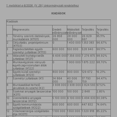
1. melléklet a 6/2026. (V. 29.) önkormányzati rendelethez
KIADÁSOK
Kiadások
Megnevezés
Eredeti
Módosított
Teljesítés
Teljesítés
előirányzat
előirányzat
%
1
Törvény szerinti illetmények,
26 858
28 000
26 629
95,11%
munkabérek (K1101)
000
000
667
2
Céljuttatás, projektprémium
0
1 400 000
1 353 383
96,67%
(K1103)
3
Foglalkoztatottak egyéb
600 000
550 000
528 940
96,17%
személyi juttatásai (K1113)
4
Választott tisztségviselők
6 606 000
7 356 000
7 276 875
98,92%
juttatásai (K121)
5
Munkavégzésre irányuló
0
1 900 000
1 875 222
98,70%
egyéb jogviszonyban állók
juttatásai (K122)
6
Egyéb külső személyi
800 000
800 000
129 672
16,21%
juttatások (K123)
7
Személyi juttatások (K1)
34 864
40 006
37 793
94,47%
000
000
759
8
Munkaadókat terhelő
3 938 000
3 938 000
3 824 593
97,12%
járulékok és szochó (K2)
9
Szakmai anyagok beszerzése
100 000
100 000
2 848
2,85%
(K311)
10
Üzemeltetési anyagok
5 100 000
6 100 000
5 494 630
90,08%
beszerzése (K312)
11
Egyéb kommunikációs
600 000
600 000
447 832
74,64%
szolgáltatások (K322)
12
Villamosenergia szolgáltatás
1 100 000
1 550 000
1 320 918
85,22%
díja (K3311)