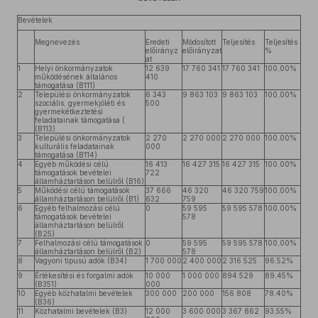
Bevételek
Megnevezés
Eredeti
Módosított
Teljesítés
Teljesítés
előirányz
előirányzat
%
at
1
Helyi önkormányzatok
12 639
17 760 341
17 760 341
100,00%
működésének általános
410
támogatása (B111)
2
Települési önkormányzatok
6 343
9 863 103
9 863 103
100,00%
szociális, gyermekjóléti és
500
gyermekétkeztetési
feladatainak támogatása (
(B113)
3
Települési önkormányzatok
2 270
2 270 000
2 270 000
100,00%
kulturális feladatainak
000
támogatása (B114)
4
Egyéb működési célú
16 413
16 427 315
16 427 315
100,00%
támogatások bevételei
722
államháztartáson belülről (B16)
5
Működési célú támogatások
37 666
46 320
46 320 759
100,00%
államháztartáson belülről (B1)
632
759
6
Egyéb felhalmozási célú
0
59 595
59 595 578
100,00%
támogatások bevételei
578
államháztartáson belülről
(B25)
7
Felhalmozási célú támogatások
0
59 595
59 595 578
100,00%
államháztartáson belülről (B2)
578
8
Vagyoni tipusú adók (B34)
1 700 000
2 400 000
2 316 525
96,52%
9
Értékesítési és forgalmi adók
10 000
1 000 000
894 529
89,45%
(B351)
000
10
Egyéb közhatalmi bevételek
300 000
200 000
156 808
78,40%
(B36)
11
Közhatalmi bevételek (B3)
12 000
3 600 000
3 367 862
93,55%