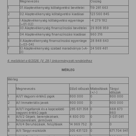
Megnevezés
Összeg
1
01 Alaptevékenység költségvetési bevételei
119 281 663
2
02 Alaptevékenység költségvetési kiadásai
123 560 845
3
I Alaptevékenység költségvetési egyenlege
-4 279 182
(=01-02)
4
03 Alaptevékenység finanszírozási bevételei
29 808 959
5
04 Alaptevékenység finanszírozási kiadásai
960 316
6
II Alaptevékenység finanszírozási egyenlege
28 848 643
(=03-04)
7
E) Alaptevékenység szabad maradványa (=A-
24 569 461
D)
4. melléklet a 6/2026. (V. 29.) önkormányzati rendelethez
MÉRLEG
Mérleg
Megnevezés
Előző időszak
Módosítások
Tárgyi
(+/-)
időszak
1
A/I/1 Vagyoni értékű jogok
800 000
0
800 000
2
A/I Immateriális javak
800 000
0
800 000
3
A/II/1 Ingatlanok és a kapcsolódó
285 631 358
0
668 673
vagyoni értékű jogok
860
4
A/II/2 Gépek, berendezések,
4 830 013
0
3 031 081
felszerelések, járművek
5
A/II/4 Beruházások, felújítások
14 969 752
0
0
6
A/II Tárgyi eszközök
305 431 123
0
671 704 941