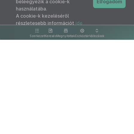
beleegyezik a cookie-k
Elfogadom
használatába.
A cookie-k kezeléséről
részletesebb információt
ide
kattintva olvashat.
Szerkezet
Keresés
Megnyitottak
Eszköztár
Változások
Kapcsolat
Felhasználási feltételek