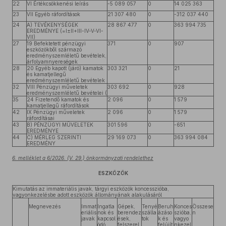
22
VI Értékcsökkenési leírás
-5 089 057
0
14 025 363
23
VII Egyéb ráfordítások
21 307 480
0
-312 037 440
24
A) TEVÉKENYSÉGEK
28 867 477
0
363 994 735
EREDMÉNYE (=I±II+III-IV-V-VI-
VII)
27
19 Befektetett pénzügyi
371
0
907
eszközökből származó
eredményszemléletű bevételek,
árfolyamnyereségek
28
20 Egyéb kapott (járó) kamatok
303 321
0
21
és kamatjellegű
eredményszemléletű bevételek
32
VIII Pénzügyi műveletek
303 692
0
928
eredményszemléletű bevételei (
35
24 Fizetendő kamatok és
2 096
0
1 579
kamatjellegű ráfordítások
42
IX Pénzügyi műveletek
2 096
0
1 579
ráfordításai
43
B) PÉNZÜGYI MŰVELETEK
301 596
0
-651
EREDMÉNYE
44
C) MÉRLEG SZERINTI
29 169 073
0
363 994 084
EREDMÉNY
6. melléklet a 6/2026. (V. 29.) önkormányzati rendelethez
ESZKÖZÖK
Kimutatás az immateriális javak, tárgyi eszközök koncesszióba,
vagyonkezelésbe adott eszközök állományának alakulásáról
Megnevezés
Immat
Ingatla
Gépek,
Tenyé
Beruh
Konces
Összese
eriális
nok és
berendez
szálla
ázáso
szióba,
n
javak
kapcsol
ések,
tok
k és
vagyo
ódó
felszerel
felújít
nkezel