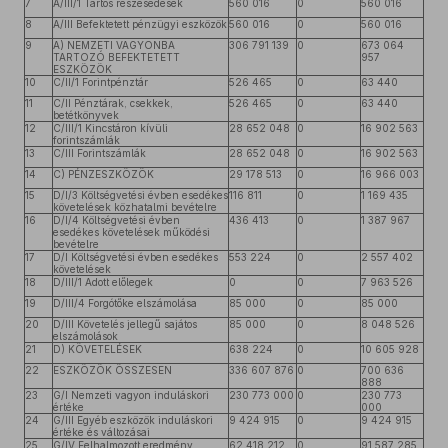
7
A/III/1 Tartós részesedések
560 016
0
560 016
8
A/III Befektetett pénzügyi eszközök
560 016
0
560 016
9
A) NEMZETI VAGYONBA
306 791 139
0
673 064
TARTOZÓ BEFEKTETETT
957
ESZKÖZÖK
10
C/II/1 Forintpénztár
526 465
0
63 440
11
C/II Pénztárak, csekkek,
526 465
0
63 440
betétkönyvek
12
C/III/1 Kincstáron kívüli
28 652 048
0
16 902 563
forintszámlák
13
C/III Forintszámlák
28 652 048
0
16 902 563
14
C) PÉNZESZKÖZÖK
29 178 513
0
16 966 003
15
D/I/3 Költségvetési évben esedékes
116 811
0
1 169 435
követelések közhatalmi bevételre
16
D/I/4 Költségvetési évben
436 413
0
1 387 967
esedékes követelések működési
bevételre
17
D/I Költségvetési évben esedékes
553 224
0
2 557 402
követelések
18
D/III/1 Adott előlegek
0
0
7 963 526
19
D/III/4 Forgótőke elszámolása
85 000
0
85 000
20
D/III Követelés jellegű sajátos
85 000
0
8 048 526
elszámolások
21
D) KÖVETELÉSEK
638 224
0
10 605 928
22
ESZKÖZÖK ÖSSZESEN
336 607 876
0
700 636
888
23
G/I Nemzeti vagyon induláskori
230 773 000
0
230 773
értéke
000
24
G/III Egyéb eszközök induláskori
9 424 915
0
9 424 915
értéke és változásai
25
G/IV Felhalmozott eredmény
62 418 212
0
91 587 285