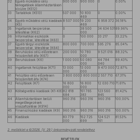
32
Egyéb működési célú
900 000
900 000
0
0,00%
támogatások államháztartáson
kívülre (K512)
33
Tartalékok (K513)
507 000
10 830
0
0,00%
469
34
Egyéb működési célú kiadások
8 507 000
19 230
6 958 372
36,18%
(K5)
469
35
Ingatlanok beszerzése,
0
38 500
34 634 531
89,96%
létesítése (K62)
000
36
Informatikai eszközök
0
100 000
33 217
33,22%
beszerzése, létesítése (K63)
37
Egyéb tárgyi eszközök
800 000
700 000
595 276
85,04%
beszerzése, létesítése (K64)
38
Beruházási célú előzetesen
200 000
10 780
9 521 016
88,32%
felszámított áfa (K67)
000
39
Beruházások (K6)
1 000 000
50 080
44 784
89,43%
000
040
40
Ingatlanok felújítása (K71)
13 000
13 000
9 473 000
72,87%
000
000
41
Felújítási célú előzetesen
3 800 000
3 800 000
2 557 710
67,31%
felszámított áfa (K74)
42
Felújítások (K7)
16 800
16 800
12 030 710
71,61%
000
000
43
Költségvetési kiadások (K1-K8)
82 818
151 765
123 560
81,42%
684
383
845
44
Államháztartáson belüli
960 316
960 316
960 316
100,00%
megelőlegezések
visszafizetése (K914)
45
Finanszírozási kiadások (K9)
960 316
960 316
960 316
100,00%
46
Kiadások
83 779
152 725
124 521
81,53%
000
699
161
2. melléklet a 6/2026. (V. 29.) önkormányzati rendelethez
BEVÉTELEK