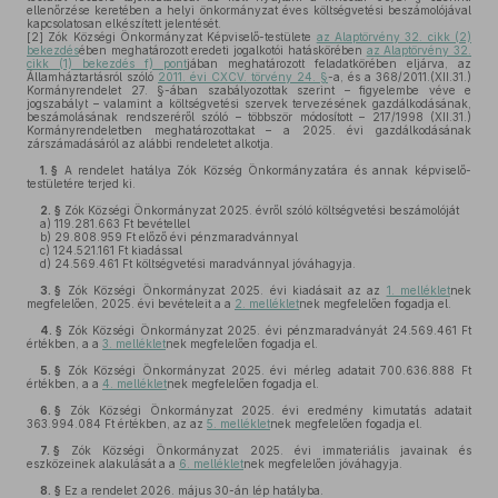
ellenőrzése keretében a helyi önkormányzat éves költségvetési beszámolójával
kapcsolatosan elkészített jelentését.
[2]
Zók Községi Önkormányzat Képviselő-testülete
az Alaptörvény 32. cikk (2)
bekezdés
ében meghatározott eredeti jogalkotói hatáskörében
az Alaptörvény 32.
cikk (1) bekezdés f) pont
jában meghatározott feladatkörében eljárva, az
Államháztartásról szóló
2011. évi CXCV. törvény 24. §
-a, és a 368/2011.(XII.31.)
Kormányrendelet 27. §-ában szabályozottak szerint – figyelembe véve e
jogszabályt – valamint a költségvetési szervek tervezésének gazdálkodásának,
beszámolásának rendszeréről szóló – többször módosított – 217/1998 (XII.31.)
Kormányrendeletben meghatározottakat – a 2025. évi gazdálkodásának
zárszámadásáról az alábbi rendeletet alkotja.
1. §
A rendelet hatálya Zók Község Önkormányzatára és annak képviselő-
testületére terjed ki.
2. §
Zók Községi Önkormányzat 2025. évről szóló költségvetési beszámolóját
a)
119.281.663 Ft bevétellel
b)
29.808.959 Ft előző évi pénzmaradvánnyal
c)
124.521.161 Ft kiadással
d)
24.569.461 Ft költségvetési maradvánnyal jóváhagyja.
3. §
Zók Községi Önkormányzat 2025. évi kiadásait az az
1. melléklet
nek
megfelelően, 2025. évi bevételeit a a
2. melléklet
nek megfelelően fogadja el.
4. §
Zók Községi Önkormányzat 2025. évi pénzmaradványát 24.569.461 Ft
értékben, a a
3. melléklet
nek megfelelően fogadja el.
5. §
Zók Községi Önkormányzat 2025. évi mérleg adatait 700.636.888 Ft
értékben, a a
4. melléklet
nek megfelelően fogadja el.
6. §
Zók Községi Önkormányzat 2025. évi eredmény kimutatás adatait
363.994.084 Ft értékben, az az
5. melléklet
nek megfelelően fogadja el.
7. §
Zók Községi Önkormányzat 2025. évi immateriális javainak és
eszközeinek alakulását a a
6. melléklet
nek megfelelően jóváhagyja.
8. §
Ez a rendelet 2026. május 30-án lép hatályba.