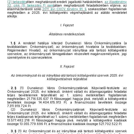
(2) bekezdés
ében meghatározott eredeti jogalkotói hatáskörében,
az Alaptörvény
32. cikk (1) bekezdés f) pont
jában meghatározott feladatkörében eljárva, az
államháztartásról szóló
2011. évi CXCV. törvény 91. §
szakaszában foglaltaknak
megfelelően a 2025. évi költségvetés végrehajtásáról az alábbi rendeletet
alkotja:
I. Fejezet
Általános rendelkezések
1. §
A rendelet hatálya kiterjed Dunakeszi Város Önkormányzatára (a
továbbiakban: Önkormányzat), az önkormányzati hivatalra (a továbbiakban:
Polgármesteri Hivatal), az önkormányzat irányítása alá tartozó költségvetési
szervekre, az önkormányzati támogatásban részesített magánszemélyekre, jogi
személyekre és szervezetekre.
II. Fejezet
Az önkormányzat és az irányítása alá tartozó költségvetési szervek 2025. évi
költségvetésének teljesítése
2. §
(1)
Dunakeszi Város Önkormányzatának Képviselő-testülete az
Önkormányzat 2025. évi kötelező, önként vállalt és államigazgatási feladatai
teljes bevételeinek teljesítését az 1. számú mellékletben foglaltaknak
megfelelően 21.716.535.637 Ft főösszeggel hagyja jóvá, melyből a költségvetési
bevételek összege 14.404.615.913 Ft, a finanszírozási bevételek összege
7.311.919.724 Ft.
(2)
Dunakeszi Város Önkormányzatának Képviselő-testülete az
Önkormányzat 2025. évi kötelező, önként vállalt és államigazgatási feladatai
teljes kiadásainak teljesítését az 1. számú mellékletben foglaltaknak megfelelően
13.577.482.218 Ft főösszeggel hagyja jóvá, melyből a költségvetési kiadások
összege 13.055.779.696 Ft, a finanszírozási kiadások összege 521.702.522 Ft.
3. §
(1)
Az Önkormányzat és az irányítása alá tartozó költségvetési szervek