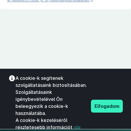
16. melléklet a 7/2026. (V. 15.) önkormányzati rendelethez
A cookie-k segítenek
szolgáltatásaink biztosításában.
Szolgáltatásaink
igénybevételével Ön
beleegyezik a cookie-k
Elfogadom
használatába.
A cookie-k kezeléséről
részletesebb információt
ide