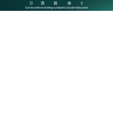
kattintva olvashat.
Szerkezet
Keresés
Megnyitottak
Eszköztár
Változások
Kapcsolat
Felhasználási feltételek
PDF
Akadálymentesítési nyilatkozat
Adatkezelési tájékoztató