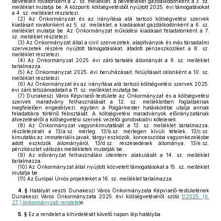
bevételeit rovatonként a 2. sz. melléklet, a bevételeket gazdálkodónként a 3. sz.
melléklet mutatja be. A központi költségvetésből nyújtott 2025. évi támogatásokat
a 4. sz. melléklet részletezi.
(2)
Az Önkormányzat és az irányítása alá tartozó költségvetési szervek
kiadásait rovatonként az 5. sz. melléklet, a kiadásokat gazdálkodónként a 6. sz.
melléklet mutatja be. Az Önkormányzat működési kiadásait feladatonként a 7.
sz. melléklet részletezi.
(3)
Az Önkormányzat által a civil szervezetek, alapítványok és más társadalmi
szervezetek részére nyújtott támogatásokat, átadott pénzeszközöket a 8. sz.
melléklet részletezi.
(4)
Az Önkormányzat 2025. évi záró tartalék állományát a 9. sz. melléklet
tartalmazza.
(5)
Az Önkormányzat 2025. évi beruházásait, felújításait célonként a 10. sz.
melléklet részletezi.
(6)
Az Önkormányzat és az irányítása alá tartozó költségvetési szervek 2025.
évi záró létszámadatait a 11. sz. melléklet mutatja be.
(7)
Dunakeszi Város Képviselő-testülete az Önkormányzat és a költségvetési
szervek maradvány felhasználását a 12. sz. mellékletben foglaltaknak
megfelelően engedélyezi, egyben a Polgármester hatáskörébe utalja annak
feladatokra történő felosztását. A költségvetési maradványok előirányzatának
átvezetéséről a költségvetési szervek vezetői gondoskodni kötelesek.
(8)
Az Önkormányzat vagyonkimutatását a 13. sz. melléklet tartalmazza,
részletezését a 13/a.sz. mérleg, 13/b.sz. mérlegen kívüli tételek, 13/c.sz.
kimutatás az immateriális javak, tárgyi eszközök, koncesszióba vagyonkezelésbe
adott eszközök állományáról, 13/d.sz. részesedések állománya, 13/e.sz.
pénzkészlet változás mellékletek mutatják be.
(9)
Az előirányzat felhasználási ütemterv alakulását a 14. sz. melléklet
tartalmazza.
(10)
Az Önkormányzat által nyújtott közvetett támogatásokat a 15. sz. melléklet
mutatja be.
(11)
Az Európai Uniós projekteket a 16. sz. melléklet tartalmazza.
4. §
Hatályát veszti Dunakeszi Város Önkormányzata Képviselő-testületének
Dunakeszi Város Önkormányzata 2025. évi költségvetéséről szóló
1/2025. (II.
27.) önkormányzati rendelet
e.
5. §
Ez a rendelet a kihirdetését követő napon lép hatályba.