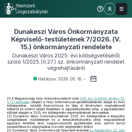
Nemzeti
Jogszabálytár
Dunakeszi Város Önkormányzata
Képviselő-testületének 7/2026. (V.
15.) önkormányzati rendelete
Dunakeszi Város 2025. évi költségvetéséről
szóló 1/2025.(II.27.) sz. önkormányzati rendelet
végrehajtásáról
Hatályos: 2026. 05. 16. –
[1]
A Magyarország helyi önkormányzatairól szóló
2011. évi CLXXXIX. törvény 111.
§ (2) bekezdés
alapján a helyi önkormányzat gazdálkodásának alapja az éves
költségvetése, melyből finanszírozza és látja el törvényben meghatározott
kötelező és önként vállalt feladatait. A jogszabályalkotás célja, a jogszabályban
előírtak alapján a 2025. évi költségvetés végrehajtásának bemutatása.
[2]
Dunakeszi Város Önkormányzatának 2025. évi költségvetése a települési
szolgáltatások működtetését és a településfejlesztési célok megvalósítását
egyaránt lehetővé tevő, kiegyensúlyozott gazdálkodás elve szerint került
összeállításra és végrehajtása is ennek megfelelően történt.
[3]
Dunakeszi Város Önkormányzat Képviselő-testülete
az Alaptörvény 32. cikk