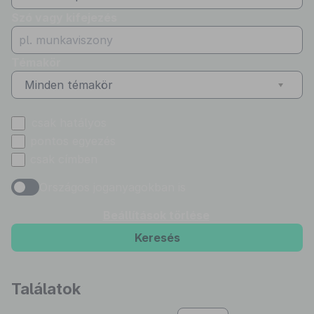
Szó vagy kifejezés
Témakör
Minden témakör
csak hatályos
pontos egyezés
csak címben
Országos joganyagokban is
Beállítások törlése
Keresés
Találatok