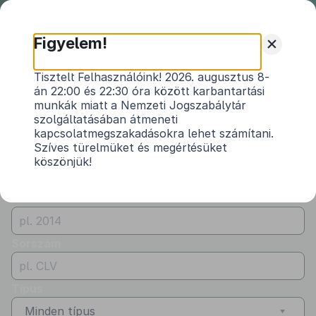
Nemzeti
Jogszabálytár
+
Figyelem!
Önkormányzati
Önkormányzati rendeletek
Tisztelt Felhasználóink! 2026. augusztus 8-
rendeletek
án 22:00 és 22:30 óra között karbantartási
Vármegye
munkák miatt a Nemzeti Jogszabálytár
Vas
szolgáltatásában átmeneti
kapcsolatmegszakadásokra lehet számítani.
Kibocsátó
Szíves türelmüket és megértésüket
köszönjük!
Kercaszomor Község Önkormányzata
Évszám
Sorszám
Típus
Minden típus