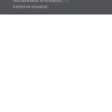
részletesebb információt
ide
kattintva olvashat.