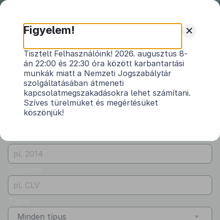
Nemzeti
Jogszabálytár
+
Figyelem!
Önkormányzati
Önkormányzati rendeletek
Tisztelt Felhasználóink! 2026. augusztus 8-
rendeletek
án 22:00 és 22:30 óra között karbantartási
Vármegye
munkák miatt a Nemzeti Jogszabálytár
Vas
szolgáltatásában átmeneti
kapcsolatmegszakadásokra lehet számítani.
Kibocsátó
Szíves türelmüket és megértésüket
köszönjük!
Nagyrákos Község Önkormányzata
Évszám
Sorszám
Típus
Minden típus