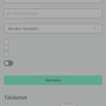
Szó vagy kifejezés
Témakör
Minden témakör
csak hatályos
pontos egyezés
csak címben
Országos joganyagokban is
Beállítások törlése
Keresés
Találatok