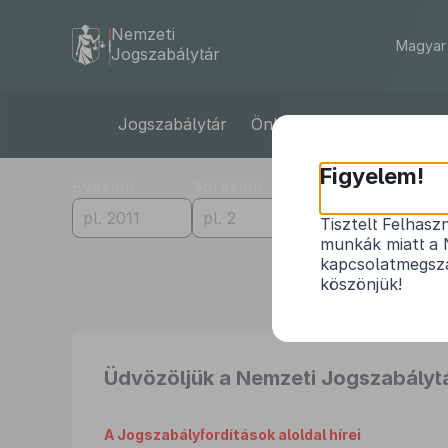
Nemzeti
Magyar 
Jogszabálytár
Jogszabályfordítások
Ugrás
Jogszabálytár
Önkormányzati rendelet
a
tartalomra
Figyelem!
Évszám
Sorszám
Típus
Minden típus
Tisztelt Felhasz
munkák miatt a 
kapcsolatmegsza
köszönjük!
Üdvözöljük a Nemzeti Jogszabálytá
A Jogszabályfordítások aloldal hírei