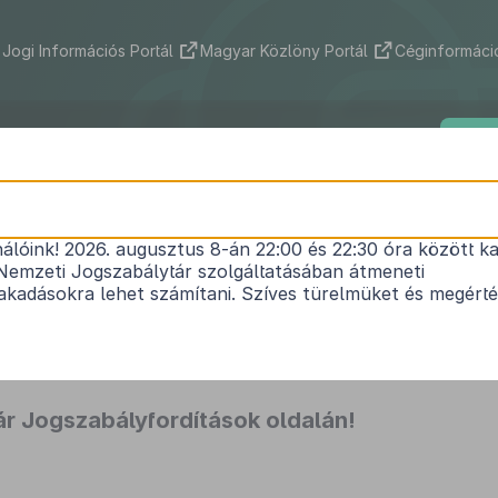
Jogi Információs Portál
Magyar Közlöny Portál
Céginformáció
ek
Indokolások Tára
Nemzetközi szerződések
Jogs
Szókereső
nálóink! 2026. augusztus 8-án 22:00 és 22:30 óra között ka
Nemzeti Jogszabálytár szolgáltatásában átmeneti
kadásokra lehet számítani. Szíves türelmüket és megért
r Jogszabályfordítások oldalán!