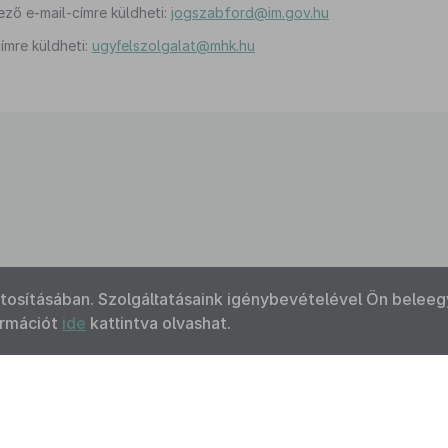
ező e-mail-címre küldheti:
jogszabford@im.gov.hu
ímre küldheti:
ugyfelszolgalat@mhk.hu
ztosításában. Szolgáltatásaink igénybevételével Ön beleeg
ormációt
ide
kattintva olvashat.