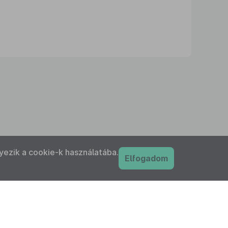
yezik a cookie-k használatába.
Elfogadom