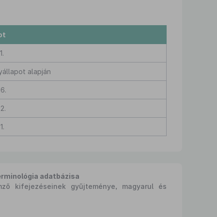
ot
1.
yállapot alapján
6.
2.
1.
erminológia adatbázisa
mző kifejezéseinek gyűjteménye, magyarul és