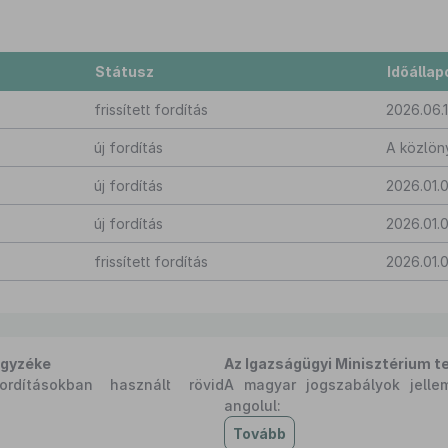
Státusz
Időállap
frissített fordítás
2026.06.1
új fordítás
A közlön
új fordítás
2026.01.0
új fordítás
2026.01.0
frissített fordítás
2026.01.0
egyzéke
Az Igazságügyi Minisztérium t
rdításokban használt rövid
A magyar jogszabályok jelle
angolul:
Tovább