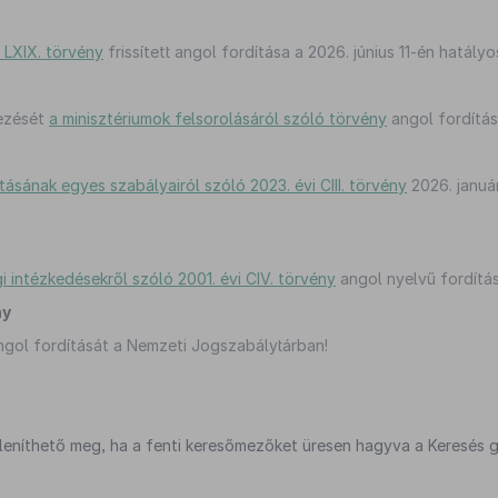
 LXIX. törvény
frissített angol fordítása a 2026. június 11-én hatályo
vezését
a minisztériumok felsorolásáról szóló törvény
angol fordítá
újtásának egyes szabályairól szóló 2023. évi CIII. törvény
2026. januá
 intézkedésekről szóló 2001. évi CIV. törvény
angol nyelvű fordítá
ny
gol fordítását a Nemzeti Jogszabálytárban!
jeleníthető meg, ha a fenti keresőmezőket üresen hagyva a Keresés g