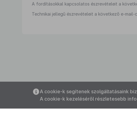
A fordításokkal kapcsolatos észrevételeit a követk
Technikai jellegű észrevételeit a következő e-mail-c
A cookie-k segítenek szolgáltatásaink bi
A cookie-k kezeléséről részletesebb inf