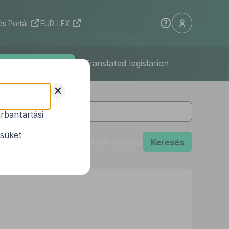
s Portál
EUR-LEX
zabályfordítások
/
Translated legislation
+
rbantartási
ésüket
Beállítások törlése
Keresés