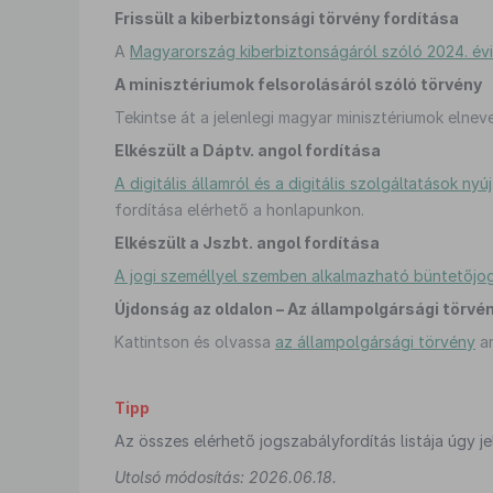
Frissült a kiberbiztonsági törvény fordítása
A
Magyarország kiberbiztonságáról szóló 2024. évi
A minisztériumok felsorolásáról szóló törvény
Tekintse át a jelenlegi magyar minisztériumok elne
Elkészült a Dáptv. angol fordítása
A digitális államról és a digitális szolgáltatások ny
fordítása elérhető a honlapunkon.
Elkészült a Jszbt. angol fordítása
A jogi személlyel szemben alkalmazható büntetőjogi
Újdonság az oldalon – Az állampolgársági törvé
Kattintson és olvassa
az állampolgársági törvény
an
Tipp
Az összes elérhető jogszabályfordítás listája úgy 
Utolsó módosítás: 2026.06.18.