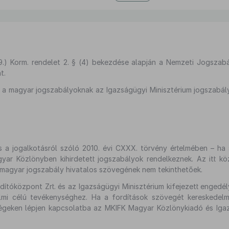
29.) Korm. rendelet 2. § (4) bekezdése alapján a Nemzeti Jogszabá
t.
án a magyar jogszabályoknak az Igazságügyi Minisztérium jogszabály
s a jogalkotásról szóló 2010. évi CXXX. törvény értelmében – ha 
ar Közlönyben kihirdetett jogszabályok rendelkeznek. Az itt köz
a magyar jogszabály hivatalos szövegének nem tekinthetőek.
tóközpont Zrt. és az Igazságügyi Minisztérium kifejezett engedé
mi célú tevékenységhez. Ha a fordítások szövegét kereskedelmi
őségeken lépjen kapcsolatba az MKIFK Magyar Közlönykiadó és Igaz