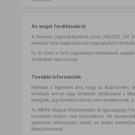
Az angol fordításokról
A Nemzeti Jogszabálytárról szóló 338/2011. (XII. 
miniszter által meghatározott jogszabályfordításoka
Ez az oldal a fenti jogszabályi rendelkezés alapj
fordításait teszi közzé.
További információk
Felhívjuk a figyelmet arra, hogy az Alaptörvény é
kötelező erővel vagy kötelező tartalommal a Magy
jellegűek, jogi kötelező erővel nem rendelkeznek, 
Az MKIFK Magyar Közlönykiadó és Igazságügyi Fordí
közvetett módon nem használható fel kereskedel
egészben felhasználni, kérjük, az alábbi elérhet
Minisztériummal.