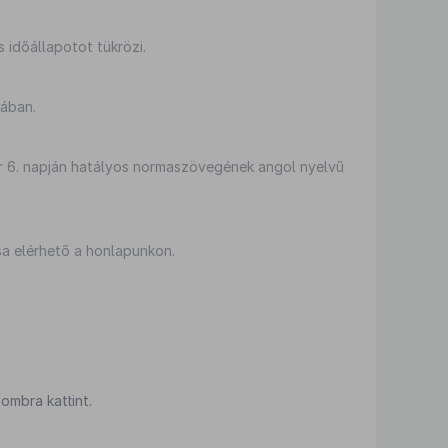
s időállapotot tükrözi.
sában.
r 6. napján hatályos normaszövegének angol nyelvű
sa elérhető a honlapunkon.
ombra kattint.