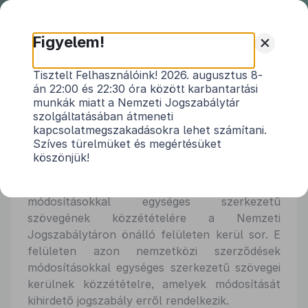
Nemzeti
Jogszabálytár
+
Figyelem!
Nemzetközi
Nemzetközi szerződések
Tisztelt Felhasználóink! 2026. augusztus 8-
szerződések
án 22:00 és 22:30 óra között karbantartási
munkák miatt a Nemzeti Jogszabálytár
Üdvözöljük a Nemzetközi
szolgáltatásában átmeneti
kapcsolatmegszakadásokra lehet számítani.
szerződések kereső oldalán!
Szíves türelmüket és megértésüket
A Nemzeti Jogszabálytárról szóló 338/2011.
köszönjük!
(XII. 29.) Korm. rendelet 8. § (2) bekezdése
alapján a nemzetközi szerződések
módosításokkal egységes szerkezetű
szövegének közzétételére a Nemzeti
Jogszabálytáron önálló felületen kerül sor. E
felületen azon nemzetközi szerződések
módosításokkal egységes szerkezetű szövegei
kerülnek közzétételre, amelyek módosítását
kihirdető jogszabály erről rendelkezik.