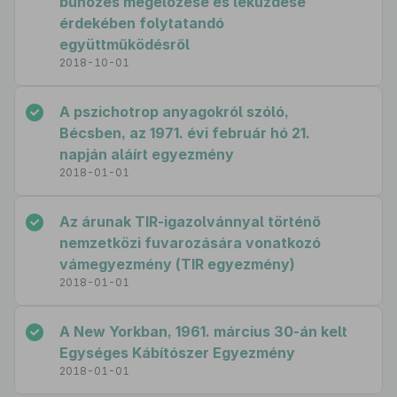
bűnözés megelőzése és leküzdése
érdekében folytatandó
együttműködésről
2018-10-01
A pszichotrop anyagokról szóló,
Bécsben, az 1971. évi február hó 21.
napján aláírt egyezmény
2018-01-01
Az árunak TIR-igazolvánnyal történő
nemzetközi fuvarozására vonatkozó
vámegyezmény (TIR egyezmény)
2018-01-01
A New Yorkban, 1961. március 30-án kelt
Egységes Kábítószer Egyezmény
2018-01-01