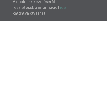
A cookie-k kezeléséről
részletesebb információt
ide
kattintva olvashat.