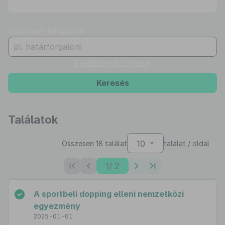
Szó vagy kifejezés
Beállítások törlése
Keresés
Találatok
10
Összesen 18 találat
találat / oldal
1
/ 2
A sportbeli dopping elleni nemzetközi
egyezmény
2025-01-01