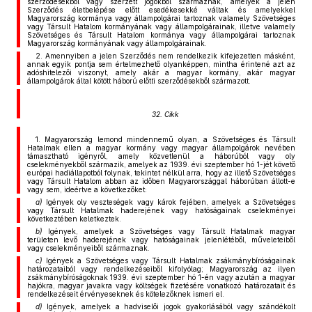
szerződésekből vagy szerzett jogokból származnak, amelyek a jelen
Szerződés életbelépése előtt esedékesekké váltak és ameIyekkel
Magyarország kormánya vagy állampolgárai tartoznak valamely Szövetséges
vagy Társult Hatalom kormányának vagy állampolgárainak, illetve valamely
Szövetséges és Társult Hatalom kormánya vagy állampolgárai tartoznak
Magyarország kormányának vagy állampolgárainak.
2. Amennyiben a jelen Szerződés nem rendelkezik kifejezetten másként,
annak egyik pontja sem értelmezhető olyanképpen, mintha érintené azt az
adóshitelezői viszonyt, amely akár a magyar kormány, akár magyar
állampolgárok által kötött háború előtti szerződésekből származott.
32. Cikk
1. Magyarország lemond mindennemű olyan, a Szövetséges és Társult
Hatalmak ellen a magyar kormány vagy magyar állampolgárok nevében
támasztható igényről, amely közvetlenül a háborúból vagy oly
cselekményekből származik, amelyek az 1939. évi szeptember hó 1-jét követő
európai hadiállapotból folynak, tekintet nélkül arra, hogy az illető Szövetséges
vagy Társult Hatalom abban az időben Magyarországgal háborúban állott-e
vagy sem, ideértve a következőket:
a)
Igények oly veszteségek vagy károk fejében, amelyek a Szövetséges
vagy Társult Hatalmak haderejének vagy hatóságainak cselekményei
következtében keletkeztek.
b)
Igények, amelyek a Szövetséges vagy Társult Hatalmak magyar
területen levő haderejének vagy hatóságainak jelenlétéből, műveleteiből
vagy cselekményeiből származnak.
c)
Igények a Szövetséges vagy Társult Hatalmak zsákmánybíróságainak
határozataiból vagy rendelkezéseiből kifolyólag; Magyarország az ilyen
zsákmánybíróságoknak 1939. évi szeptember hó 1-én vagy azután a magyar
hajókra, magyar javakra vagy költségek fizetésére vonatkozó határozatait és
rendelkezéseit érvényeseknek és kötelezőknek ismeri el.
d)
Igények, amelyek a hadviselői jogok gyakorlásából vagy szándékolt