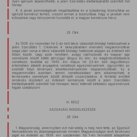
ilyen igények bejelenthetők, a jelen Szerződés életbelépésétől számított hat
hónap.
8. A javak azonosságának megállapítása és a tulajdonjog bizonyítása az
igénylő kormányt terheli, viszont annak a bizonyítása, hogy a javakat nem
erőszakkal vagy kényszerrel hurcolták el, a magyar kormányra hárul.
25. Cikk
Az 1938. évi november hó 2-án kelt bécsi választott bírósági határozatnak a
jelen Szerződés 1. Cikkének 4. bekezdésében elrendelt megsemmisítése
maga után vonja a bécsi választott bírósági határozat alapján az érdekelt két
Állam között, vagy azok nevében, avagy csehszlovák és magyar jogi
személyek között kötött pénzügyi tárgyú és köz- és magánbiztosításokra
vonatkozó, továbbá az 1940. évi május hó 22-én kelt Jegyzőkönyv
értelmében átadott anyagokra vonatkozó egyezményeknek, úgyszintén az
ezekből folyó törvényes következményeknek megsemmisítését. Ez a
megsemmisítés azonban semmi vonatkozásban sem alkalmazható a
természetes személyek között létrejött viszonylatokra. A fentebb említett
rendezés részleteit az érdekelt kormányok között a jelen Szerződés
életbelépésétől számított hat hónapon belül kötendő kétoldalú egyezmények
fogják szabályozni.
VI. RÉSZ
GAZDASÁGI RENDELKEZÉSEK
26. Cikk
1. Magyarország, amennyiben ezt már eddig is meg nem tette, az Egyesült
Nemzeteknek és állampolgáraiknak minden Magyarországon levő törvényes
jogát és érdekét az 1939. évi szeptember hó 1-én fennállott állapotnak