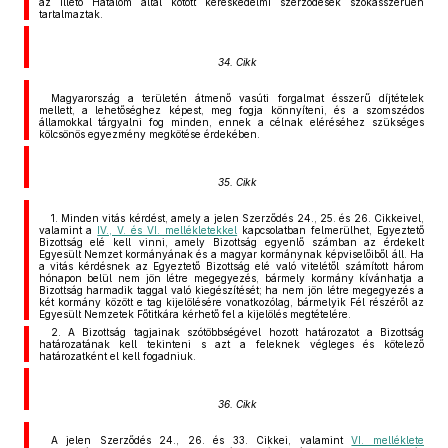
az illető Hatalom által kötött kereskedelmi szerződések szokásszerűen
tartalmaztak.
34. Cikk
Magyarország a területén átmenő vasúti forgalmat ésszerű díjtételek
mellett, a lehetőséghez képest, meg fogja könnyíteni, és a szomszédos
államokkal tárgyalni fog minden, ennek a célnak eléréséhez szükséges
kölcsönös egyezmény megkötése érdekében.
35. Cikk
1. Minden vitás kérdést, amely a jelen Szerződés 24., 25. és 26. Cikkeivel,
valamint a
IV., V. és VI. mellékletekkel
kapcsolatban felmerülhet, Egyeztető
Bizottság elé kell vinni, amely Bizottság egyenlő számban az érdekelt
Egyesült Nemzet kormányának és a magyar kormánynak képviselőiből áll. Ha
a vitás kérdésnek az Egyeztető Bizottság elé való vitelétől számított három
hónapon belül nem jön létre megegyezés, bármely kormány kívánhatja a
Bizottság harmadik taggal való kiegészítését; ha nem jön létre megegyezés a
két kormány között e tag kijelölésére vonatkozólag, bármelyik Fél részéről az
Egyesült Nemzetek Főtitkára kérhető fel a kijelölés megtételére.
2. A Bizottság tagjainak szótöbbségével hozott határozatot a Bizottság
határozatának kell tekinteni s azt a feleknek végleges és kötelező
határozatként el kell fogadniuk.
36. Cikk
A jelen Szerződés 24., 26. és 33. Cikkei, valamint
VI. melléklete