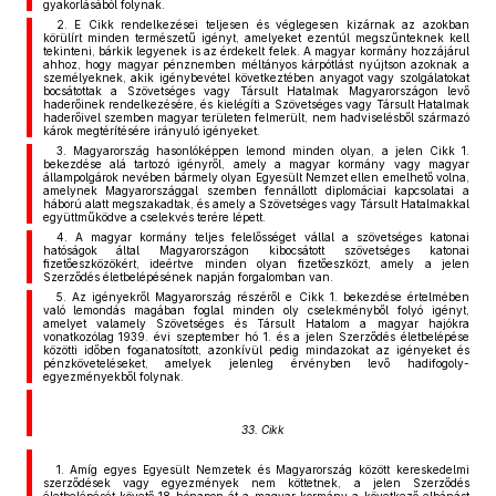
gyakorlásából folynak.
2. E Cikk rendelkezései teljesen és véglegesen kizárnak az azokban
körülírt minden természetű igényt, amelyeket ezentúl megszűnteknek kell
tekinteni, bárkik legyenek is az érdekelt felek. A magyar kormány hozzájárul
ahhoz, hogy magyar pénznemben méltányos kárpótlást nyújtson azoknak a
személyeknek, akik igénybevétel következtében anyagot vagy szolgálatokat
bocsátottak a Szövetséges vagy Társult Hatalmak Magyarországon levő
haderőinek rendelkezésére, és kielégíti a Szövetséges vagy Társult Hatalmak
haderőivel szemben magyar területen felmerült, nem hadviselésből származó
károk megtérítésére irányuló igényeket.
3. Magyarország hasonlóképpen lemond minden olyan, a jelen Cikk 1.
bekezdése alá tartozó igényről, amely a magyar kormány vagy magyar
állampolgárok nevében bármely olyan Egyesült Nemzet ellen emelhető volna,
amelynek Magyarországgal szemben fennállott diplomáciai kapcsolatai a
háború alatt megszakadtak, és amely a Szövetséges vagy Társult Hatalmakkal
együttműködve a cselekvés terére lépett.
4. A magyar kormány teljes felelősséget vállal a szövetséges katonai
hatóságok által Magyarországon kibocsátott szövetséges katonai
fizetőeszközökért, ideértve minden olyan fizetőeszközt, amely a jelen
Szerződés életbelépésének napján forgalomban van.
5. Az igényekről Magyarország részéről e Cikk 1. bekezdése értelmében
való lemondás magában foglal minden oly cselekményből folyó igényt,
amelyet valamely Szövetséges és Társult Hatalom a magyar hajókra
vonatkozólag 1939. évi szeptember hó 1. és a jelen Szerződés életbelépése
közötti időben foganatosított, azonkívül pedig mindazokat az igényeket és
pénzköveteléseket, amelyek jelenleg érvényben levő hadifogoly-
egyezményekből folynak.
33. Cikk
1. Amíg egyes Egyesült Nemzetek és Magyarország között kereskedelmi
szerződések vagy egyezmények nem köttetnek, a jelen Szerződés