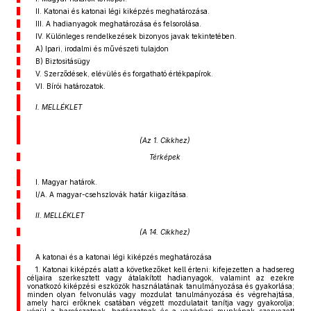
II. Katonai és katonai légi kiképzés meghatározása.
III. A hadianyagok meghatározása és felsorolása.
IV. Különleges rendelkezések bizonyos javak tekintetében.
A) Ipari, irodalmi és művészeti tulajdon
B) Biztositásügy
V. Szerződések, elévülés és forgatható értékpapírok.
VI. Bírói határozatok.
I. MELLÉKLET
(Az 1. Cikkhez)
Térképek
I. Magyar határok.
I/A. A magyar-csehszlovák határ kiigazítása.
II. MELLÉKLET
(A 14. Cikkhez)
A katonai és a katonai légi kiképzés meghatározása
1. Katonai kiképzés alatt a következőket kell érteni: kifejezetten a hadsereg
céljaira szerkesztett vagy átalakított hadianyagok, valamint az ezekre
vonatkozó kiképzési eszközök használatának tanulmányozása és gyakorlása;
minden olyan felvonulás vagy mozdulat tanulmányozása és végrehajtása,
amely harci erőknek csatában végzett mozdulatait tanítja vagy gyakorolja;