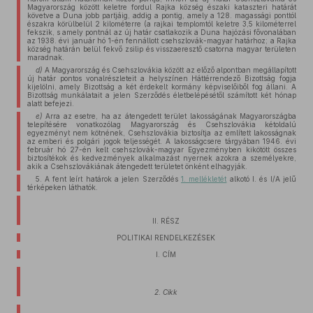
Magyarország között keletre fordul Rajka község északi kataszteri határát
követve a Duna jobb partjáig, addig a pontig, amely a 128. magassági ponttól
északra körülbelül 2 kilométerre (a rajkai templomtól keletre 3,5 kilométerrel
fekszik, s amely pontnál az új határ csatlakozik a Duna hajózási fővonalában
az 1938. évi január hó 1-én fennállott csehszlovák-magyar határhoz; a Rajka
község határán belül fekvő zsilip és visszaeresztő csatorna magyar területen
maradnak.
d)
A Magyarország és Csehszlovákia között az előző alpontban megállapított
új határ pontos vonalrészleteit a helyszínen Háttérrendező Bizottság fogja
kijelölni, amely Bizottság a két érdekelt kormány képviselőiből fog állani. A
Bizottság munkálatait a jelen Szerződés életbelépésétől számított két hónap
alatt befejezi.
e)
Arra az esetre, ha az átengedett terület lakosságának Magyarországba
telepítésére vonatkozólag Magyarország és Csehszlovákia kétoldalú
egyezményt nem kötnének, Csehszlovákia biztosítja az említett lakosságnak
az emberi és polgári jogok teljességét. A lakosságcsere tárgyában 1946. évi
február hó 27-én kelt csehszlovák-magyar Egyezményben kikötött összes
biztosítékok és kedvezmények alkalmazást nyernek azokra a személyekre,
akik a Csehszlovákiának átengedett területet önként elhagyják.
5. A fent leírt határok a jelen Szerződés
1. mellékletét
alkotó I. és I/A jelű
térképeken láthatók.
II. RÉSZ
POLITIKAI RENDELKEZÉSEK
I. CÍM
2. Cikk