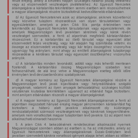
része erejéig, amely a kifizetés napján szükséges hasonló jószág vételéhez
vagy az elszenvedett veszteségek jóvátételéhez. Az Egyesült Nemzetek
állampolgárai a kártalanítás tekintetében semmi esetben sem részesülhetnek
a magyar állampolgárok részére biztosítottnál kedvezőtlenebb elbánásban.
b)
Az Egyesült Nemzeteknek azok az állampolgárai, akiknek közvetlenül
vagy közvetve tulajdoni részesedésük van olyan társulatokban vagy
egyesületekben, amelyek a jelen Cikk 9/a. pontja értelmében nem
tekintendők az Egyesült Nemzetek társulatainak vagy egyesületeinek, de
amelyek Magyarországon levő javaikban sérelmek vagy károk révén
veszteséget szenvedtek, a fenti a) alpontnak megfelelő kártalanításban
részesülnek. Ez a kártalanítás az illető társulat vagy egyesület által
elszenvedett teljes veszteség, vagy kár alapján fog számításba vétetni, és
összege az elszenvedett veszteség vagy kár teljes összegéhez viszonyítva
ugyanúgy fog aránylani, mint ahogy az említett állampolgárok tulajdonjogi
részesedése a kérdéses társulat vagy egyesület össztőkéjéhez viszonyítva
aránylik.
c)
A kártalanítás minden levonástól, adótól vagy más tehertől mentesen
fizetendő. A kártalanítási összeg Magyarországon szabadon lesz
felhasználható, de alá lesz vetve a Magyarországon esetleg időről időre
érvényben levő devizaellenőrzési szabályoknak.
d)
A magyar kormány az Egyesült Nemzetek állampolgárai részére a
Magyarországon levő javak kijavítására vagy helyreállítására szolgáló
anyagoknak, valamint az ilyen anyagok behozatalához szükséges külföldi
valutáknak kiutalása tekintetében ugyanazt az elbánást fogja biztosítani,
mint amilyen elbánásban részesíti a magyar állampolgárokat.
e)
A magyar kormány az Egyesült Nemzetek állampolgárainak a fenti a)
alpontban megszabott hányad erejéig magyar pénznemben kártalanítást fog
biztosítani a háború alatt javaikra alkalmazott oly különleges
rendszabályokból származó veszteségeknek vagy károknak kiegyenlítésére,
amelyek nem vonatkoztak magyar tulajdonban levő javakra. Ez az alpont nem
alkalmazható elmaradt haszonra.
5. A jelen Cikk 4. bekezdésének rendelkezései alkalmazást nyernek
Magyarországgal szemben abban az esetben is, ha az intézkedés, amely az
Egyesült Nemzeteknek vagy állampolgáraiknak Észak-Erdélyben levő
javaiban szenvedett károkra vonatkozó igények alapja lehet, abban az időben