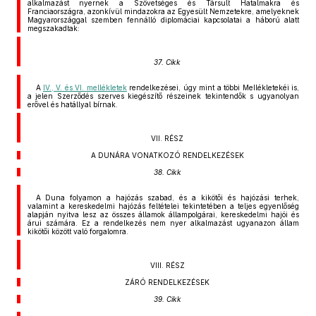
alkalmazást nyernek a Szövetséges és Társult Hatalmakra és
Franciaországra, azonkívül mindazokra az Egyesült Nemzetekre, amelyeknek
Magyarországgal szemben fennálló diplomáciai kapcsolatai a háború alatt
megszakadtak:
37. Cikk
A
IV., V. és VI. mellékletek
rendelkezései, úgy mint a többi MeIlékletekéi is,
a jelen Szerződés szerves kiegészítő részeinek tekintendők s ugyanolyan
erővel és hatállyal bírnak.
VII. RÉSZ
A DUNÁRA VONATKOZÓ RENDELKEZÉSEK
38. Cikk
A Duna folyamon a hajózás szabad, és a kikötői és hajózási terhek,
valamint a kereskedelmi hajózás feltételei tekintetében a teljes egyenlőség
alapján nyitva lesz az összes államok állampolgárai, kereskedelmi hajói és
árui számára. Ez a rendelkezés nem nyer alkalmazást ugyanazon állam
kikötői között való forgalomra.
VIII. RÉSZ
ZÁRÓ RENDELKEZÉSEK
39. Cikk