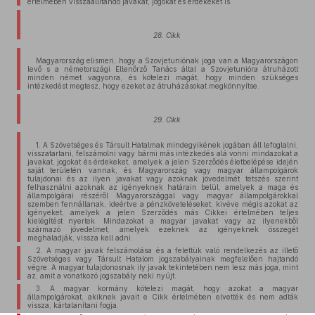
értelmében visszaállítandó javakat, jogokat és érdekeket is.
28. Cikk
Magyarország elismeri, hogy a Szovjetuniónak joga van a Magyarországon
levő s a németországi Ellenőrző Tanács által a Szovjetunióra átruházott
minden német vagyonra, és kötelezi magát, hogy minden szükséges
intézkedést megtesz, hogy ezeket az átruházásokat megkönnyítse.
29. Cikk
1. A Szövetséges és Társult Hatalmak mindegyikének jogában áll lefoglalni,
visszatartani, felszámolni vagy bármi más intézkedés alá vonni mindazokat a
javakat, jogokat és érdekeket, amelyek a jelen Szerződés életbelépése idején
saját területén vannak, és Magyarország vagy magyar állampolgárok
tulajdonai és az ilyen javakat vagy azoknak jövedelmét tetszés szerint
felhasználni azoknak az igényeknek határain belül, amelyek a maga és
állampolgárai részéről Magyarországgal vagy magyar állampolgárokkal
szemben fennállanak, ideértve a pénzköveteléseket, kivéve mégis azokat az
igényeket, amelyek a jelen Szerződés más Cikkei értelmében teljes
kielégítést nyertek. Mindazokat a magyar javakat vagy az ilyenekből
származó jövedelmet, amelyek ezeknek az igényeknek összegét
meghaladják, vissza kell adni.
2. A magyar javak felszámolása és a felettük való rendelkezés az illető
Szövetséges vagy Társult Hatalom jogszabályainak megfelelően hajtandó
végre. A magyar tulajdonosnak ily javak tekintetében nem lesz más joga, mint
az, amit a vonatkozó jogszabály neki nyújt.
3. A magyar kormány kötelezi magát, hogy azokat a magyar
állampolgárokat, akiknek javait e Cikk értelmében elvették és nem adták
vissza, kártalanítani fogja.