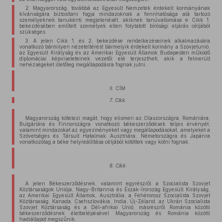
2. Magyarország, továbbá az Egyesült Nemzetek érdekelt kormányának
kívánságára biztosítani fogja mindazoknak a fennhatósága alá tartozó
személyeknek tanukénti megjelenését, akiknek tanúvallomása e Cikk 1.
bekezdésében említett személyek ellen folytatott bírósági eljárás céljából
szükséges.
3. A jelen Cikk 1. és 2. bekezdése rendelkezéseinek alkalmazására
vonatkozó bármilyen nézeteltérést bármelyik érdekelt kormány a Szovjetunió,
az Egyesült Királyság és az Amerikai Egyesült Államok Budapesten működő
diplomáciai képviseleteinek vezetői elé terjesztheti, akik a felmerült
nehézségeket illetőleg megállapodásra fognak jutni.
II. CÍM
7. Cikk
Magyarország kötelezi magát, hogy elismeri az Olaszországra, Romániára,
Bulgáriára és Finnországra vonatkozó békeszerződések teljes érvényét,
valamint mindazokat az egyezményeket vagy megállapodásokat, amelyeket a
Szövetséges és Társult Hatalmak Ausztriára, Németországra és Japánra
vonatkozólag a béke helyreállítása céljából kötöttek vagy kötni fognak.
8. Cikk
A jelen Békeszerződésnek, valamint egyrészről a Szocialista Szovjet
Köztársaságok Uniója, Nagy-Britannia és Észak-Írország Egyesült Királyság,
az Amerikai Egyesült Államok, Ausztrália, a Fehérorosz Szocialista Szovjet
Köztársaság, Kanada, Csehszlovákia, India, Új-Zéland, az Ukrán Szocialista
Szovjet Köztársaság és a Dél-afrikai Unió, másrészről Románia közötti
békeszerződésnek életbelépésével Magyarország és Románia közötti
hadiállapot megszűnik.