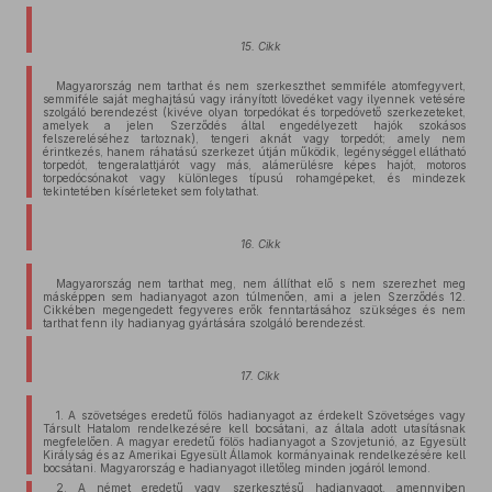
15. Cikk
Magyarország nem tarthat és nem szerkeszthet semmiféle atomfegyvert,
semmiféle saját meghajtású vagy irányított lövedéket vagy ilyennek vetésére
szolgáló berendezést (kivéve olyan torpedókat és torpedóvető szerkezeteket,
amelyek a jelen Szerződés által engedélyezett hajók szokásos
felszereléséhez tartoznak), tengeri aknát vagy torpedót; amely nem
érintkezés, hanem ráhatású szerkezet útján működik, legénységgel ellátható
torpedót, tengeralattjárót vagy más, alámerülésre képes hajót, motoros
torpedócsónakot vagy különleges típusú rohamgépeket, és mindezek
tekintetében kísérleteket sem folytathat.
16. Cikk
Magyarország nem tarthat meg, nem állíthat elő s nem szerezhet meg
másképpen sem hadianyagot azon túlmenően, ami a jelen Szerződés 12.
Cikkében megengedett fegyveres erők fenntartásához szükséges és nem
tarthat fenn ily hadianyag gyártására szolgáló berendezést.
17. Cikk
1. A szövetséges eredetű fölös hadianyagot az érdekelt Szövetséges vagy
Társult Hatalom rendelkezésére kell bocsátani, az általa adott utasításnak
megfelelően. A magyar eredetű fölös hadianyagot a Szovjetunió, az Egyesült
Királyság és az Amerikai Egyesült Államok kormányainak rendelkezésére kell
bocsátani. Magyarország e hadianyagot illetőleg minden jogáról lemond.
2. A német eredetű vagy szerkesztésű hadianyagot, amennyiben