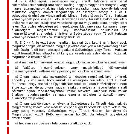
4. E Cikkből egyik Szövetséges vagy Társult Hatalomra sem hárul
semmiféle kötelezettség arra vonatkozólag, hogy a magyar kormánynak vagy
magyar állampolgároknak ipari tulajdont visszaadjon, vagy hogy ily tulajdont
tekintetbe vegyen, amikor megállapítja az összeget, amely e Cikk 1.
bekezdése értelmében visszatartható. Minden Szövetséges és Társult hatalom
kormányának joga lesz az illető Szövetséges vagy Társult Hatalom területén
levő azokra az ipari tulajdonra vonatkozó jogokra vagy érdekekre, amelyeket a
jelen Szerződés életbelépését megelőzőleg Magyarország kormánya vagy
állampolgárai megszereztek, oly korlátozásokat, feltételeket és
megszorításokat elrendelni, aminőket a Szövetséges vagy Társult Hatalom
kormánya nemzeti érdekből szükségesnek ítél.
5. E Cikk 1. bekezdésében említett javakat úgy kell érteni, hogy azok
magukban foglalják azokat a magyar javakat, amelyek a Magyarország és az
illető jószág felett fennhatóságot gyakorló Szövetséges vagy Társult Hatalom
között fennállott hadiállapot miatt kényszerkezelés alá estek, de nem foglalják
magukban a következőket:
a)
A magyar kormánynak konzuli vagy diplomáciai cé-lokra használt javai;
b)
Vallásos intézményeknek vagy magánjellegű jótékonysági
intézményeknek, vallásos vagy jótékonysági célokra használt javai;
c)
Olyan magyar állampolgárságú természetes személyek javai, akiknek
engedélyük volt arra, hogy annak az országnak területén, ahol a javak
feküsznek, vagy máshol az Egyesült Nemzetek területén tartózkodjanak, nem
értve azonban ide az olyan magyar javakat, amelyek a háború tartama alatt
bármikor olyan rendszabályoknak voltak alávetve, amelyek nem voltak
általában alkalmazandók az ugyanezen a területen tartózkodó magyar
állampolgárok javaira;
d)
Olyan tulajdonjogok, amelyek a Szövetséges és Társult Hatalmak és
Magyarország közötti kereskedelmi és pénzügyi kapcsolatok újrafelvétele óta,
vagy pedig valamely Szövetséges vagy Társult Hatalom kormánya és
Magyarország között 1945. évi január hó 20. óta létrejött ügyletekből
származnak;
e)
Irodalmi és művészeti tulajdonra vonatkozó jogok.