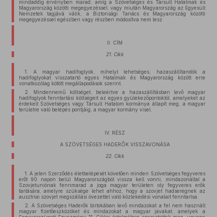
mindaddig érvényben marad, amíg a Szövetséges és Társult Hatalmak és
Magyarország közötti megegyezéssel, vagy miután Magyarország az Egyesült
Nemzetek tagjává válik, a Biztonsági Tanács és Magyarország közötti
megegyezéssel egészben vagy részben módosítva nem lesz.
II. CÍM
21. Cikk
1. A magyar hadifoglyok, mihelyt lehetséges, hazaszállítandók a
hadifoglyokat visszatartó egyes Hatalmak és Magyarország között erre
vonatkozólag kötött megállapodások szerint.
2. Mindennemű költséget, beleértve a hazaszállításban levő magyar
hadifoglyok fenntartási költségeit az egyes gyülekezőpontoktól, amelyeket az
érdekelt Szövetséges vagy Társult Hatalom kormánya állapít meg, a magyar
területre való belépés pontjáig, a magyar kormány visel.
IV. RÉSZ
A SZÖVETSÉGES HADERŐK VISSZAVONÁSA
22. Cikk
1. A jelen Szerződés életbelépését követően minden Szövetséges fegyveres
erőt 90 napon belül Magyarországból vissza kell vonni, mindazonáltal a
Szovjetuniónak fennmarad a joga magyar területen oly fegyveres erők
tartására, amelyre szüksége lehet ahhoz, hogy a szovjet hadseregnek az
ausztriai szovjet megszállási övezettel való közlekedési vonalait fenntartsa.
2. A Szövetséges Haderők birtokában levő mindazokat a fel nem használt
magyar fizetőeszközöket és mindazokat a magyar javakat, amelyek a