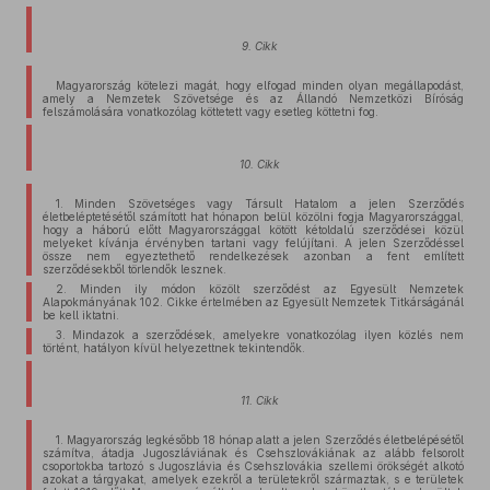
9. Cikk
Magyarország kötelezi magát, hogy elfogad minden olyan megállapodást,
amely a Nemzetek Szövetsége és az Állandó Nemzetközi Bíróság
felszámolására vonatkozólag köttetett vagy esetleg köttetni fog.
10. Cikk
1. Minden Szövetséges vagy Társult Hatalom a jelen Szerződés
életbeléptetésétől számított hat hónapon belül közölni fogja Magyarországgal,
hogy a háború előtt Magyarországgal kötött kétoldalú szerződései közül
melyeket kívánja érvényben tartani vagy felújítani. A jelen Szerződéssel
össze nem egyeztethető rendelkezések azonban a fent említett
szerződésekből törlendők lesznek.
2. Minden ily módon közölt szerződést az Egyesült Nemzetek
Alapokmányának 102. Cikke értelmében az Egyesült Nemzetek Titkárságánál
be kell iktatni.
3. Mindazok a szerződések, amelyekre vonatkozólag ilyen közlés nem
történt, hatályon kívül helyezettnek tekintendők.
11. Cikk
1. Magyarország legkésőbb 18 hónap alatt a jelen Szerződés életbelépésétől
számítva, átadja Jugoszláviának és Csehszlovákiának az alább felsorolt
csoportokba tartozó s Jugoszlávia és Csehszlovákia szellemi örökségét alkotó
azokat a tárgyakat, amelyek ezekről a területekről származtak, s e területek