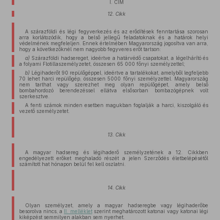
I. CÍM
12. Cikk
A szárazföldi és légi fegyverkezés és az erődítések fenntartása szorosan
arra korlátozódik, hogy a belső jellegű feladatoknak és a határok helyi
védelmének megfeleljen. Ennek értelmében Magyarország jogosítva van arra,
hogy a következőknél nem nagyobb fegyveres erőt tartson:
a)
Szárazföldi hadsereget, ideértve a határvédő csapatokat, a légelhárító és
a folyami Flotillaszemélyzetet, összesen 65 000 főnyi személyzettel;
b)
Légihaderőt 90 repülőgéppel, ideértve a tartalékokat, amelyből legfeljebb
70 lehet harci repülőgép, összesen 5000 főnyi személyzettel. Magyarország
nem tarthat vagy szerezhet meg olyan repülőgépet, amely belső
bombahordozó berendezéssel ellátva elsősorban bombazógépnek volt
szerkesztve.
A fenti számok minden esetben magukban foglalják a harci, kiszolgáló és
vezető személyzetet.
13. Cikk
A magyar hadsereg és légihaderő személyzetének a 12. Cikkben
engedélyezett erőket meghaladó részét a jelen Szerződés életbelépésétől
számított hat hónapon belül fel kell oszlatni.
14. Cikk
Olyan személyzet, amely a magyar hadseregbe vagy légihaderőbe
besorolva nincs, a
II. melléklet
szerint meghatározott katonai vagy katonai légi
kiképzést semmilyen alakban sem nyerhet.