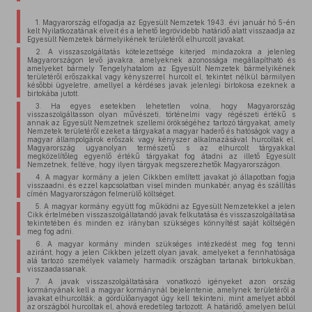
1. Magyarország elfogadja az Egyesült Nemzetek 1943. évi január hó 5-én
kelt Nyilatkozatának elveit és a lehető legrövidebb határidő alatt visszaadja az
Egyesült Nemzetek bármelyikének területéről elhurcolt javakat.
2. A visszaszolgáltatás kötelezettsége kiterjed mindazokra a jelenleg
Magyarországon levő javakra, amelyeknek azonossága megállapítható és
amelyeket bármely Tengelyhatalom az Egyesült Nemzetek bármelyikének
területéről erőszakkal vagy kényszerrel hurcolt el, tekintet nélkül bármilyen
későbbi ügyeletre, amellyel a kérdéses javak jelenlegi birtokosa ezeknek a
birtokába jutott.
3. Ha egyes esetekben lehetetlen volna, hogy Magyarország
visszaszolgáltasson olyan művészeti, történelmi vagy régészeti értékű s
annak az Egyesült Nemzetnek szellemi örökségéhez tartozó tárgyakat, amely
Nemzetek területéről ezeket a tárgyakat a magyar haderő és hatóságok vagy a
magyar állampolgárok erőszak vagy kényszer alkalmazásával hurcoltak el,
Magyarország ugyanolyan természetű s az elhurcolt tárgyakkal
megközelítőleg egyenlő értékű tárgyakat fog átadni az illető Egyesült
Nemzetnek, feltéve, hogy ilyen tárgyak megszerezhetők Magyarországon.
4. A magyar kormány a jelen Cikkben említett javakat jó állapotban fogja
visszaadni, és ezzel kapcsolatban visel minden munkabér, anyag és szállítás
címén Magyarországon felmerülő költséget.
5. A magyar kormány együtt fog működni az Egyesült Nemzetekkel a jelen
Cikk értelmében visszaszolgáltatandó javak felkutatása és visszaszolgáltatása
tekintetében és minden ez irányban szükséges könnyítést saját költségén
meg fog adni.
6. A magyar kormány minden szükséges intézkedést meg fog tenni
aziránt, hogy a jelen Cikkben jelzett olyan javak, amelyeket a fennhatósága
alá tartozó személyek valamely harmadik országban tartanak birtokukban,
visszaadassanak.
7. A javak visszaszolgáltatására vonatkozó igényeket azon ország
kormányának kell a magyar kormánynál bejelentenie, amelynek területéről a
javakat elhurcolták; a gördülőanyagot úgy kell tekinteni, mint amelyet abból
az országból hurcoltak el, ahová eredetileg tartozott. A határidő, amelyen belül