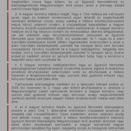
megfelelően vissza fogja állítani, és az Egyesült Nemzeteknek és
állampolgáraiknak Magyarországon levő összes javait a jelenlegi állapot
szerint vissza fogja adni.
2. A magyar kormány kötelezi magát, hogy e Cikk hatálya alá eső összes
javak, jogok és érdekek mindennemű olyan tehertől és megterheléstől
mentesen állíttatnak vissza, amely esetleg a háború következményeként
reájuk hárult, valamint minden, a visszaadással kapcsolatban a magyar
kormány részéről eszközölhető megterhelés mellőzésével. A magyar kormány
hatályon kívül fog helyezni minden oly rendszabályt, ideértve lefoglalásokat,
zár alá vételeket vagy kényszerkezeléseket, amelyeket az Egyesült
Nemzetek javai tekintetében 1939. évi szeptember hó 1. napja és a jelen
Szerződés életbelépése közötti időben foganatosított. Amennyiben a javak a
jelen Szerződés életbelépésétől számított hat hónapon belül nem kerültek
visszaadásra, kérvény nyújtandó be a magyar hatóságokhoz, mégpedig nem
később, mint a Szerződés életbelépésétől számított 12 hónapon belül, kivéve
azokat az eseteket, amikor az igénylő bizonyítani tudja, hogy a kérvényt e
határidőn belül nem nyújthatta be.
3. A magyar kormány hatálytalanítani fogja az Egyesült Nemzetek
állampolgárainak tulajdonát képező mindenféle javakra, jogokra és érdekekre
vonatkozó átruházásokat, amennyiben ezek az átruházások a háború
folyamán a tengelykormányok vagy szerveik által gyakorolt erőszak vagy
kényszer hatása alatt jöttek létre.
Csehszlovák állampolgárok esetében ez a bekezdés kiterjed azokra az
1938. évi november hó 2. napja után történt átruházásokra is, amelyek a
Magyarországhoz csatolt csehszlovák területen a magyar kormány vagy
szervei által gyakorolt erőszak vagy kényszer, avagy megkülönböztető
szellemű belföldi törvények alapján kiadott rendelkezések hatása alatt jöttek
létre.
4. a) A magyar kormány felelős az Egyesült Nemzetek állampolgárai
részére a jelen Cikk 1. bekezdése értelmében visszaadott javaknak jó
állapotba való visszaállításáért. Olyan esetekben, amikor valamely jószág
nem adható vissza, vagy amikor a háború következményeként valamely
Egyesült Nemzet állampolgára Magyarországon levő javaiban sérelmek vagy
károk révén veszteséget szenvedett, a magyar kormánytól magyar
pénznemben kárpótlást fog kapni, mégpedig annak az összegnek kétharmad