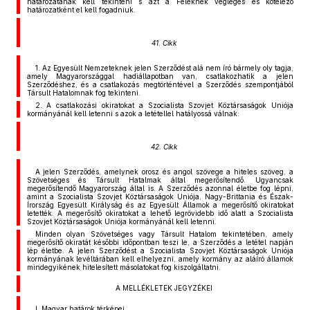
határozatának kell tekinteni s azt a Feleknek végleges és kötelező
határozatként el kell fogadniuk.
41. Cikk
1. Az Egyesült Nemzeteknek jelen Szerződést alá nem író bármely oly tagja,
amely Magyarországgal hadiállapotban van, csatlakozhatik a jelen
Szerződéshez, és a csatlakozás megtörténtével a Szerződés szempontjából
Társult Hatalomnak fog tekinteni.
2. A csatlakozási okiratokat a Szocialista Szovjet Köztársaságok Uniója
kormányánál kell letenni s azok a letétellel hatályossá válnak:
42. Cikk
A jelen Szerződés, amelynek orosz és angol szövege a hiteles szöveg, a
Szövetséges és Társult Hatalmak által megerősítendő. Ugyancsak
megerősítendő Magyarország által is. A Szerződés azonnal életbe fog lépni,
amint a Szocialista Szovjet Köztársaságok Uniója, Nagy-Brittania és Észak-
Írország Egyesült Királyság és az Egyesült Államok a megerősítő okiratokat
letették. A megerősítő okiratokat a lehető legrövidebb idő alatt a Szocialista
Szovjet Köztársaságok Uniója kormányánál kell letenni.
Minden olyan Szövetséges vagy Társult Hatalom tekintetében, amely
megerősítő okiratát későbbi időpontban teszi le, a Szerződés a letétel napján
lép életbe. A jelen Szerződést a Szocialista Szovjet Köztársaságok Uniója
kormányának levéltárában kell elhelyezni, amely kormány az aláíró államok
mindegyikének hitelesített másolatokat fog kiszolgáltatni.
A MELLÉKLETEK JEGYZÉKEI
I. Magyar határok térképei.