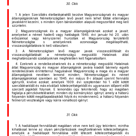
30. Cikk
1. A jelen Szerződés életbelépésétől kezdve Magyarországnak és magyar
állampolgároknak Németországban levő javait nem lehet többé ellenséges
javakként kezelni, s minden ilyen bánásmódon alapuló megszorítást meg kell
szüntetni.
2. Magyarországnak és a magyar állampolgároknak azokat a javait;
amelyeket a német haderő vagy hatóságok 1945. évi január hó 20. után
erőszakkal vagy kényszerrel hurcoltak el Magyarország területéről
Németországba s amelyeknek azonossága megállapítható,
visszaszolgáltatásra ki kell választani.
3. A Németországban levő magyar javak visszaszállítását és
visszaszolgáltatását a németországú megszálló Hatalmak által
meghatározandó szabályoknak megfelelően kell foganatosítani.
4. Ezeknek a rendelkezéseknek és a németországi megszálló Hatalmak
által Magyarország és magyar állampolgárok javára kiadott bármely egyéb
rendelkezések érintetlenül hagyásával Magyarország a maga és a magyar
állampolgárok nevében lemond minden, Németországgal és német
állampolgárokkal szemben az 1945. évi május 8-i állapot szerint fennálló
igényről, kivéve azokat, amelyek 1939. évi szeptember hó 1. előtt kötött
szerződésekből és más elvállalt kötelezettségekből és ugyanazon időpont előtt
szerzett jogokból folynak. E lemondás úgy tekintendő, hogy az magában
foglalja a pénzköveteléseket, minden oly kormányközi igényt, amely a háború
folyamán kötött megállapodásokból folyik és mindennemű, a háború folyamán
felmerült veszteségre vagy kárra vonatkozó igényt.
31. Cikk
1. A hadiállapot fennállását magában véve nem kell úgy tekinteni, mintha
kihatással lenne az olyan pénztartozások megfizetésének kötelezettségére,
amelyék a hadiállapot fennállása előtt létezett kötelezettségekből és