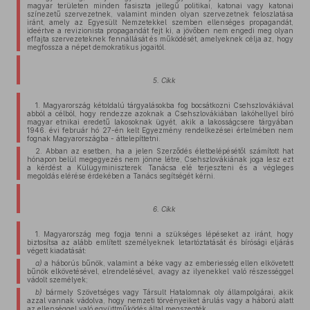
magyar területen minden fasiszta jellegű politikai, katonai vagy katonai
színezetű szervezetnek, valamint minden olyan szervezetnek feloszlatása
iránt, amely az Egyesült Nemzetekkel szemben ellenséges propagandát,
ideértve a revizionista propagandát fejt ki, a jövőben nem engedi meg olyan
effajta szervezeteknek fennállását és működését, amelyeknek célja az, hogy
megfossza a népet demokratikus jogaitól.
5. Cikk
1. Magyarország kétoldalú tárgyalásokba fog bocsátkozni Csehszlovákiával
abból a célból, hogy rendezze azoknak a Csehszlovákiában lakóhellyel bíró
magyar etnikai eredetű lakosoknak ügyét, akik a lakosságcsere tárgyában
1946. évi február hó 27-én kelt Egyezmény rendelkezései értelmében nem
fognak Magyarországba - áttelepíttetni.
2. Abban az esetben, ha a jelen Szerződés életbelépésétől számított hat
hónapon belül megegyezés nem jönne létre, Csehszlovákiának joga lesz ezt
a kérdést a Külügyminiszterek Tanácsa elé terjeszteni és a végleges
megoldás elérése érdekében a Tanács segítségét kérni.
6. Cikk
1. Magyarország meg fogja tenni a szükséges lépéseket az iránt, hogy
biztosítsa az alább említett személyeknek letartóztatását és bírósági eljárás
végett kiadatását:
a)
a háborús bűnök, valamint a béke vagy az emberiesség ellen elkövetett
bűnök elkövetésével, elrendelésével, avagy az ilyenekkel való részességgel
vádolt személyek;
b)
bármely Szövetséges vagy Társult Hatalomnak oly állampolgárai, akik
azzal vannak vádolva, hogy nemzeti törvényeiket árulás vagy a háború alatt
az ellenséggel való együttműködés által megszegték.