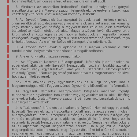
foganatosíttatott, amidőn ez a terület magyar uralom alatt állott.
6. Mindazok az ésszerűen indokolható kiadások, amelyek az igények
megállapítása során Magyarországon felmerülnek, beleértve a károk vagy
veszteségek felbecsülését, a magyar kormányt terhelik.
7. Az Egyesült Nemzetek állampolgárai és azok javai mentesek minden
olyan rendkívüli adó, dézsma vagy közteher alól, amelyet a magyar kormány
vagy bármely magyar hatóság a fegyverszünet kelte és jelen Szerződés
életbelépése között lefolyt idő alatt, Magyarországon levő tőkevagyonukra
kirótt, abból a különleges célból, hogy a háborúból, a megszálló haderők
költségeiből avagy valamely Egyesült Nemzetnek fizetendő jóvátételből folyó
terheket fedezze. Az e címen befizetett összegek visszatérítendők.
8. A szóban forgó javak tulajdonosa és a magyar kormány e Cikk
rendelkezései helyett más rendezésben is megállapodhatnak.
9. A jelen Cikk alkalmazása szempontjából:
a)
Az "Egyesült Nemzetek állampolgárai" kifejezés jelenti azokat az
egyéneket, akik bármely Egyesült Nemzet állampolgárai, továbbá azokat a
társulatokat vagy egyesületeket, amelyek e Szerződés életbelépésekor
valamely Egyesült Nemzet jogszabályai szerint voltak megszervezve, feltéve,
hogy az említett egyének
nek, társulatoknak vagy egyesületeknek ez a jogi helyzete már a
Magyarországgal kötött Fegyverszüneti Egyezmény időpontjában is fennállott.
Az "Egyesült Nemzetek állampolgárai" kifejezés magában foglalja
mindazokat az egyéneket, társulatokat vagy egyesületeket is, akik, illetőleg
amelyek a háború alatt Magyarországon érvényben volt jogszabályok szerint
ellenségként kezeltettek.
b)
A "tulajdonos" kifejezés alatt valamely Egyesült Nemzet vagy valamely
Egyesült Nemzetnek az a) alpontban foglalt meghatározás szerinti olyan
állampolgárát kell érteni, amelynek, illetőleg akinek a kérdéses jószágra joga
van, és magában foglalja a tulajdonos jogutódját is, feltéve, hogy az is
valamely Egyesült Nemzet vagy valamely Egyesült Nemzetnek állampolgára
az a) alpontban foglalt meghatározás szerint. Ha a jogutód a jószágot
megrongált állapotban szerezte meg, úgy az átruházó fél e Cikk értelmében
való kártérítési jogát megtartja, ami azonban nem érinti az átruházó és a