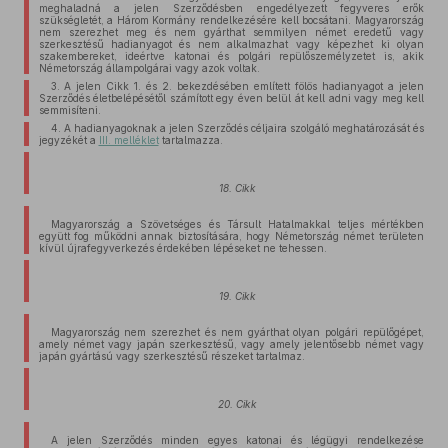
meghaladná a jelen Szerződésben engedélyezett fegyveres erők
szükségletét, a Három Kormány rendelkezésére kell bocsátani. Magyarország
nem szerezhet meg és nem gyárthat semmilyen német eredetű vagy
szerkesztésű hadianyagot és nem alkalmazhat vagy képezhet ki olyan
szakembereket, ideértve katonai és polgári repülőszemélyzetet is, akik
Németország állampolgárai vagy azok voltak.
3. A jelen Cikk 1. és 2. bekezdésében említett fölös hadianyagot a jelen
Szerződés életbelépésétől számított egy éven belül át kell adni vagy meg kell
semmisíteni.
4. A hadianyagoknak a jelen Szerződés céljaira szolgáló meghatározását és
jegyzékét a
III. melléklet
tartalmazza.
18. Cikk
Magyarország a Szövetséges és Társult Hatalmakkal teljes mértékben
együtt fog működni annak biztosítására, hogy Németország német területen
kívül újrafegyverkezés érdekében lépéseket ne tehessen.
19. Cikk
Magyarország nem szerezhet és nem gyárthat olyan polgári repülőgépet,
amely német vagy japán szerkesztésű, vagy amely jelentősebb német vagy
japán gyártású vagy szerkesztésű részeket tartalmaz.
20. Cikk
A jelen Szerződés minden egyes katonai és légügyi rendelkezése