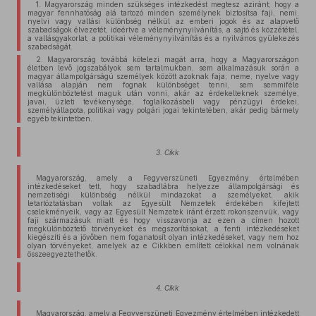
1. Magyarország minden szükséges intézkedést megtesz aziránt; hogy a
magyar fennhatóság alá tartozó minden személynek biztosítsa faji, nemi,
nyelvi vagy vallási különbség nélkül az emberi jogok és az alapvető
szabadságok élvezetét, ideértve a véleménynyilvánítás, a sajtó és közzététel,
a vallásgyakorlat, a politikai véleménynyilvánítás és a nyilvános gyülekezés
szabadságát.
2. Magyarország továbbá kötelezi magát arra, hogy a Magyarországon
életben levő jogszabályok sem tartalmukban, sem alkalmazásuk során a
magyar állampolgárságú személyek között azoknak faja; neme, nyelve vagy
vallása alapján nem fognak különbséget tenni, sem semmiféle
megkülönböztetést maguk után vonni, akár az érdekelteknek személye,
javai, üzleti tevékenysége, foglalkozásbeli vagy pénzügyi érdekei,
személyállapota, politikai vagy polgári jogai tekintetében, akár pedig bármely
egyéb tekintetben.
3. Cikk
Magyarország, amely a Fegyverszüneti Egyezmény értelmében
intézkedéseket tett, hogy szabadlábra helyezze állampolgársági és
nemzetiségi különbség nélkül mindazokat a személyeket, akik
letartóztatásban voltak az Egyesült Nemzetek érdekében kifejtett
cselekményeik, vagy az Egyesült Nemzetek iránt érzett rokonszenvük, vagy
faji származásuk miatt és hogy visszavonja az ezen a címen hozott
megkülönböztető törvényeket és megszorításokat, a fenti intézkedéseket
kiegészíti és a jövőben nem foganatosít olyan intézkedéseket, vagy nem hoz
olyan törvényeket, amelyek az e Cikkben említett célokkal nem volnának
összeegyeztethetők.
4. Cikk
Magyarország, amely a Fegyverszüneti Egyezmény értelmében intézkedett