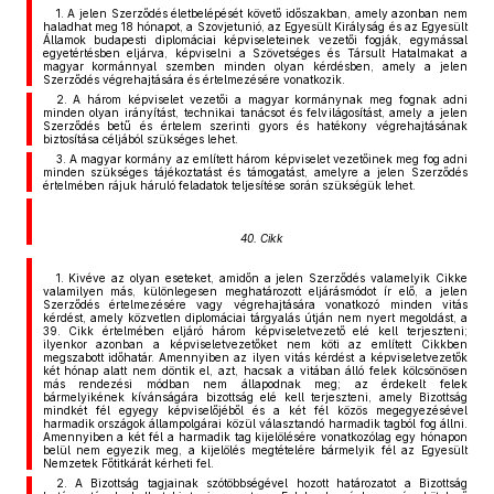
1. A jelen Szerződés életbelépését követő időszakban, amely azonban nem
haladhat meg 18 hónapot, a Szovjetunió, az Egyesült Királyság és az Egyesült
Államok budapesti diplomáciai képviseleteinek vezetői fogják, egymással
egyetértésben eljárva, képviselni a Szövetséges és Társult Hatalmakat a
magyar kormánnyal szemben minden olyan kérdésben, amely a jelen
Szerződés végrehajtására és értelmezésére vonatkozik.
2. A három képviselet vezetői a magyar kormánynak meg fognak adni
minden olyan irányítást, technikai tanácsot és felvilágosítást, amely a jelen
Szerződés betű és értelem szerinti gyors és hatékony végrehajtásának
biztosítása céljából szükséges lehet.
3. A magyar kormány az említett három képviselet vezetőinek meg fog adni
minden szükséges tájékoztatást és támogatást, amelyre a jelen Szerződés
értelmében rájuk háruló feladatok teljesítése során szükségük lehet.
40. Cikk
1. Kivéve az olyan eseteket, amidőn a jelen Szerződés valamelyik Cikke
valamilyen más, különlegesen meghatározott eljárásmódot ír elő, a jelen
Szerződés értelmezésére vagy végrehajtására vonatkozó minden vitás
kérdést, amely közvetlen diplomáciai tárgyalás útján nem nyert megoldást, a
39. Cikk értelmében eljáró három képviseletvezető elé kell terjeszteni;
ilyenkor azonban a képviseletvezetőket nem köti az említett Cikkben
megszabott időhatár. Amennyiben az ilyen vitás kérdést a képviseletvezetők
két hónap alatt nem döntik el, azt, hacsak a vitában álló felek kölcsönösen
más rendezési módban nem állapodnak meg; az érdekelt felek
bármelyikének kívánságára bizottság elé kell terjeszteni, amely Bizottság
mindkét fél egyegy képviselőjéből és a két fél közös megegyezésével
harmadik országok állampolgárai közül választandó harmadik tagból fog állni.
Amennyiben a két fél a harmadik tag kijelölésére vonatkozólag egy hónapon
belül nem egyezik meg, a kijelölés megtételére bármelyik fél az Egyesült
Nemzetek Főtitkárát kérheti fel.
2. A Bizottság tagjainak szótöbbségével hozott határozatot a Bizottság