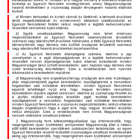
életbelépését követő 18 hónapon át a magyar kormány a következő elbánást
biztosítja az Egyesült Nemzetek mindegyikének, amely Magyarországnak
hasonló kérdésekben a viszonosság alapján ténylegesen hasonló elbánást
biztosít:
a)
Minden behozatali és kiviteli vámnál és illetéknél, a behozott árucikkek
belső megadóztatásánál és mindennemű idetartozó szabályozásnál az
Egyesült Nemzeteket feltétel nélkül megilleti a legtöbb kedvezményben
részesített nemzetnek kijáró elbánás.
b)
Egyéb vonatkozásokban Magyarország nem tehet önkényes
megkülönböztetést az Egyesült Nemzetek valamelyikének területéről
származó vagy odairányított árucikkek hátrányára, a többi Egyesült Nemzetek
bármelyikének vagy bármely más külföldi országnak területéről származó
vagy odairányított hasonló árucikkekkel összehasonlítva.
c)
Az Egyesült Nemzetek állampolgárai számára, ideértve a jogi
személyeket is, a saját állampolgároknak és a legtöbb kedvezményben
részesített nemzet állampolgárainak kijáró elbánás biztosítandó minden
Magyarországon belül űzhető kereskedelmi, ipari, hajózási vagy bármely más
üzleti tevékenység tekintetében. Ezek a rendelkezések nem nyernek
alkalmazást a kereskedelmi repülésre.
d)
Magyarország nem engedélyezhet egy országnak sem akár kizárólagos,
akár megkülönböztető jogokat kereskedelmi repülőgépeknek a nemzetközi
forgalomban való működése tekintetében; minden Egyesült Nemzetnek
egyenlő lehetőséget nyújt arra, hogy magyar területen nemzetközi
kereskedelmi repülési jogokat szerezzen, ideértve az üzemanyag-felvétel és
a javítás céljából szükséges leszállás jogát, továbbá kereskedelmi
repülőgépeknek a nemzetközi forgalomban való működése tekintetében
minden Egyesült Nemzetnek a viszonos és megkülönböztetés nélküli elbánás
alapján engedélyezni fogja a jogot arra, hogy magyar területen leszállás
nélkül átrepüljön. Ezek a rendelkezések nem érintik Magyarországnak
nemzeti védelmére vonatkozó érdekeit.
2. Magyarország fenti kötelezettségvállalásai úgy értelmezendők, hogy
megengednek olyan kivételeket, amilyeneket Magyarország által a háború
előtt kötött kereskedelmi szerződések szokásszerűen tartalmaztak: az egyes
Egyesült Nemzetek részéről biztosított viszonosságra vonatkozó rendelkezések
pedig úgy értelmezendők, hogy megengednek olyan kivételeket, amilyeneket