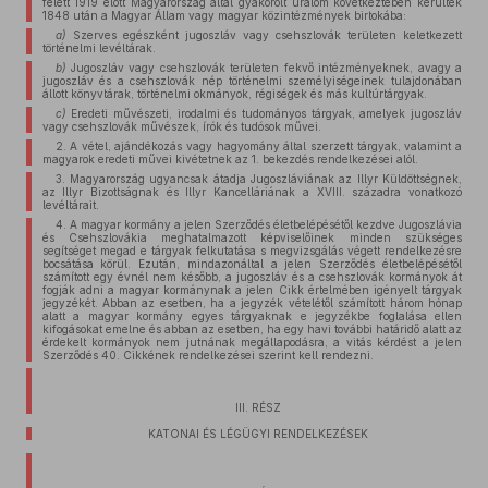
felett 1919 előtt Magyarország által gyakorolt uralom következtében kerültek
1848 után a Magyar Állam vagy magyar közintézmények birtokába:
a)
Szerves egészként jugoszláv vagy csehszlovák területen keletkezett
történelmi levéltárak.
b)
Jugoszláv vagy csehszlovák területen fekvő intézményeknek, avagy a
jugoszláv és a csehszlovák nép történelmi személyiségeinek tulajdonában
állott könyvtárak, történelmi okmányok, régiségek és más kultúrtárgyak.
c)
Eredeti művészeti, irodalmi és tudományos tárgyak, amelyek jugoszláv
vagy csehszlovák művészek, írók és tudósok művei.
2. A vétel, ajándékozás vagy hagyomány által szerzett tárgyak, valamint a
magyarok eredeti művei kivétetnek az 1. bekezdés rendelkezései alól.
3. Magyarország ugyancsak átadja Jugoszláviának az Illyr Küldöttségnek,
az Illyr Bizottságnak és Illyr Kancelláriának a XVIII. századra vonatkozó
levéltárait.
4. A magyar kormány a jelen Szerződés életbelépésétől kezdve Jugoszlávia
és Csehszlovákia meghatalmazott képviselőinek minden szükséges
segítséget megad e tárgyak felkutatása s megvizsgálás végett rendelkezésre
bocsátása körül. Ezután, mindazonáltal a jelen Szerződés életbelépésétől
számított egy évnél nem később, a jugoszláv és a csehszlovák kormányok át
fogják adni a magyar kormánynak a jelen Cikk értelmében igényelt tárgyak
jegyzékét. Abban az esetben, ha a jegyzék vételétől számított három hónap
alatt a magyar kormány egyes tárgyaknak e jegyzékbe foglalása ellen
kifogásokat emelne és abban az esetben, ha egy havi további határidő alatt az
érdekelt kormányok nem jutnának megállapodásra, a vitás kérdést a jelen
Szerződés 40. Cikkének rendelkezései szerint kell rendezni.
III. RÉSZ
KATONAI ÉS LÉGÜGYI RENDELKEZÉSEK