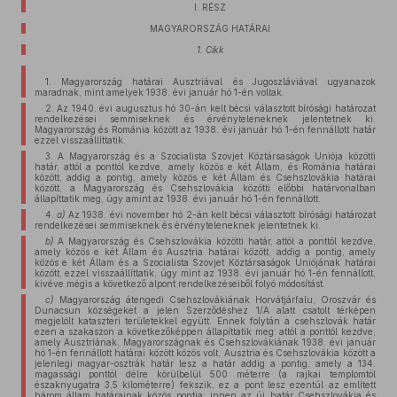
I. RÉSZ
MAGYARORSZÁG HATÁRAI
1. Cikk
1. Magyarország határai Ausztriával és Jugoszláviával ugyanazok
maradnak, mint amelyek 1938. évi január hó 1-én voltak.
2. Az 1940. évi augusztus hó 30-án kelt bécsi választott bírósági határozat
rendelkezései semmiseknek és érvényteleneknek jelentetnek ki.
Magyarország és Románia között az 1938. évi január hó 1-én fennállott határ
ezzel visszaállíttatik.
3. A Magyarország és a Szocialista Szovjet Köztársaságok Uniója közötti
határ, attól a ponttól kezdve, amely közös e két Állam, és Románia határai
között, addig a pontig, amely közös e két Állam és Csehszlovákia határai
között, a Magyarország és Csehszlovákia közötti előbbi határvonalban
állapíttatik meg, úgy amint az 1938. évi január hó 1-én fennállott.
4.
a)
Az 1938. évi november hó 2-án kelt bécsi választott bírósági határozat
rendelkezései semmiseknek és érvényteleneknek jelentetnek ki.
b)
A Magyarország és Csehszlovákia közötti határ, attól a ponttól kezdve,
amely közös e két Állam és Ausztria határai között, addig a pontig, amely
közös e két Állam és a Szocialista Szovjet Köztársaságok Uniójának határai
között, ezzel visszaállíttatik, úgy mint az 1938. évi január hó 1-én fennállott,
kivéve mégis a következő alpont rendelkezéseiből folyó módosítást.
c)
Magyarország átengedi Csehszlovákiának Horvátjárfalu, Oroszvár és
Dunacsun községeket a jelen Szerződéshez 1/A alatt csatolt térképen
megjelölt kataszteri területekkel együtt. Ennek folytán a csehszlovák határ
ezen a szakaszon a következőképpen állapíttatik meg: attól a ponttól kezdve,
amely Ausztriának, Magyarországnak és Csehszlovákiának 1938. évi január
hó 1-én fennállott határai között közös volt, Ausztria és Csehszlovákia között a
jelenlegi magyar-osztrák határ lesz a határ addig a pontig, amely a 134.
magassági ponttól délre körülbelül 500 méterre (a rajkai templomtól
északnyugatra 3,5 kilométerre) fekszik, ez a pont lesz ezentúl az említett
három állam határainak közös pontja; innen az új határ Csehszlovákia és