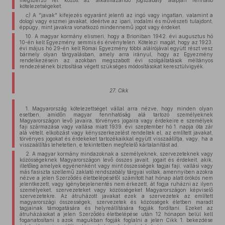
megszerző fél között az alkalmazandó jogszabály alapján fennálló
kötelezetségeket.
c)
A "javak" kifejezés egyaránt jelenti az ingó vagy ingatlan, valamint a
dologi vagy eszmei javakat, ideértve az ipari, irodalmi és művészeti tulajdont,
éppúgy, mint javakra vonatkozó mindennemű jogot vagy érdeket.
10. A magyar kormány elismeri, hogy a Brioniban 1942. évi augusztus hó
10-én kelt Egyezmény semmis és érvénytelen. Kötelezi magát, hogy az 1923.
évi május hó 29-én kelt Római Egyezmény többi aláírójával együtt részt vesz
bármely olyan tárgyalásban, amely arra irányul, hogy az Egyezmény
rendelkezésein az azokban megszabott évi szolgáltatások méltányos
rendezésének biztosítása végett szükséges módosításokat keresztülvigyék.
27. Cikk
1. Magyarország kötelezettséget vállal arra nézve, hogy minden olyan
esetben, amidőn magyar fennhatóság alá tartozó személyeknek
Magyarországon levő javaira, törvényes jogaira vagy érdekeire e személyek
faji származása vagy vallása miatt 1939. évi szeptember hó 1. napja óta zár
alá vételt, elkobzást vagy kényszerkezelést rendeltek el, az említett javakat,
törvényes jogokat és érdekeket tartozékaikkal együtt visszaállítja, vagy, ha a
visszaállítás lehetetlen, e tekintetben megfelelő kártalanítást ad.
2. A magyar kormány mindazoknak a személyeknek, szervezeteknek vagy
közösségeknek Magyarországon levő összes javait, jogait és érdekeit, akik,
illetőleg amelyek egyénenként vagy mint összességek tagjai faji, vallási vagy
más fasiszta szellemű zaklató rendszabály tárgyai voltak, amennyiben azokra
nézve a jelen Szerződés életbelépésétől számított hat hónap alatt örökös nem
jelentkezett, vagy igénybejelenentés nem érkezett, át fogja ruházni az ilyen
személyeket, szervezeteket vagy közösségeket Magyarországon képviselő
szervezetekre. Az átruházott javakat ezek a szervezetek az említett
magyarországi összességek, szervezetek és közösségek életben maradt
tagjainak támogatására és helyreállítására fogják fordítani. Ezeket az
átruházásokat a jelen Szerződés életbelépése után 12 hónapon belül kell
foganatosítani s azok magukban fogják foglalni a jelen Cikk 1. bekezdése