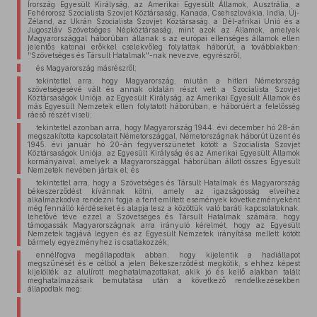
Írország Egyesült Királyság, az Amerikai Egyesült Államok, Ausztrália, a
Fehérorosz Szocialista Szovjet Köztársaság, Kanada, Csehszlovákia, India, Új-
Zéland, az Ukrán Szocialista Szovjet Köztársaság, a Dél-afrikai Unió és a
Jugoszláv Szövetséges Népköztársaság, mint azok az Államok, amelyek
Magyarországgal háborúban állanak s az európai ellenséges államok ellen
jelentős katonai erőkkel cselekvőleg folytattak háborút, a továbbiakban:
"Szövetséges és Társult Hatalmak"-nak nevezve, egyrészről,
és Magyarország másrészről;
tekintettel arra, hogy Magyarország, miután a hitleri Németország
szövetségesévé vált és annak oldalán részt vett a Szocialista Szovjet
Köztársaságok Uniója, az Egyesült Királyság, az Amerikai Egyesült Államok és
más Egyesült Nemzetek ellen folytatott háborúban, e háborúért a felelősség
ráeső részét viseli;
tekintettel azonban arra, hogy Magyarország 1944. évi december hó 28-án
megszakította kapcsolatait Németországgal, Németországnak háborút üzent és
1945. évi január hó 20-án fegyverszünetet kötött a Szocialista Szovjet
Köztársaságok Uniója, az Egyesült Királyság és az Amerikai Egyesült Államok
kormányaival, amelyek a Magyarországgal háborúban állott összes Egyesült
Nemzetek nevében jártak el; és
tekintettel arra, hogy a Szövetséges és Társult Hatalmak és Magyarország
békeszerződést kívánnak kötni, amely az igazságosság elveihez
alkalmazkodva rendezni fogja a fent említett események következményeként
még fennálló kérdéseket és alapja lesz a közöttük való baráti kapcsolatoknak,
lehetővé téve ezzel a Szövetséges és Társult Hatalmak számára, hogy
támogassák Magyarországnak arra irányuló kérelmét, hogy az Egyesült
Nemzetek tagjává legyen és az Egyesült Nemzetek irányítása mellett kötött
bármely egyezményhez is csatlakozzék;
ennélfogva megállapodtak abban, hogy kijelentik a hadiállapot
megszűnését és e célból a jelen Békeszerződést megkötik, s ehhez képest
kijelölték az alulírott meghatalmazottakat, akik jó és kellő alakban talált
meghatalmazásaik bemutatása után a következő rendelkezésekben
állapodtak meg: