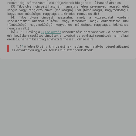
nemzetiségi származásra utaló kifejezésnek (de genere.…) használata tilos.
(3)
Tilos olyan címzést használni, amely a jelen törvénnyel megszüntetett
rangra vagy rangjelző címre (méltóságra) utal (főméltóságú, nagyméltóságú,
kegyelmes, méltóságos, nagyságos, tekintetes, nemzetes stb.)
(4)
Tilos olyan címzést használni, amely a közszolgálat körében
rendszeresített álláshoz fűződik, vagy társadalmi megkülönböztetésre utal
(főméltóságú, nagyméltóságú, kegyelmes, méltóságos, nagyságos, tekintetes,
nemzetes stb.)
(5)
A (3), illetőleg a
(4) bekezdés
rendelkezése nem vonatkozik a nemzetközi
érintkezésben szokásos címzésekre, továbbá az egyházi személyek nem világi
eredetű, hanem kizárólag egyházi természetű címzéseire.
3
4. §
A jelen törvény kihirdetésének napján lép hatályba; végrehajtásáról
az anyakönyvi ügyekért felelős miniszter gondoskodik.