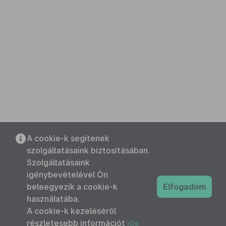
A cookie-k segítenek
szolgáltatásaink biztosításában.
Szolgáltatásaink
igénybevételével Ön
beleegyezik a cookie-k
Elfogadom
használatába.
A cookie-k kezeléséről
részletesebb információt
ide