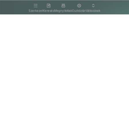
kattintva olvashat.
Szerkezet
Keresés
Megnyitottak
Eszköztár
Változások
Kapcsolat
Felhasználási feltételek
PDF
Akadálymentesítési nyilatkozat
Adatkezelési tájékoztató