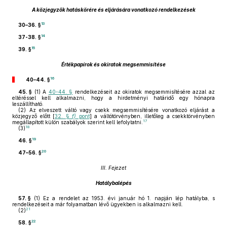
A közjegyzők hatáskörére és eljárására vonatkozó rendelkezések
13
30–36. §
14
37-38. §
15
39. §
Értékpapírok és okiratok megsemmisítése
16
40–44. §
45. §
(1)
A
40-44. §
rendelkezéseit az okiratok megsemmisítésére azzal az
eltéréssel kell alkalmazni, hogy a hirdetményi határidő egy hónapra
leszállítható.
(2)
Az elveszett váltó vagy csekk megsemmisítésére vonatkozó eljárást a
közjegyző előtt [
32. §
f)
pont
] a váltótörvényben, illetőleg a csekktörvényben
17
megállapított külön szabályok szerint kell lefolytatni.
18
(3)
19
46. §
20
47–56. §
III. Fejezet
Hatálybalépés
57. §
(1)
Ez a rendelet az 1953. évi január hó 1. napján lép hatályba, s
rendelkezéseit a már folyamatban lévő ügyekben is alkalmazni kell.
21
(2)
22
58. §