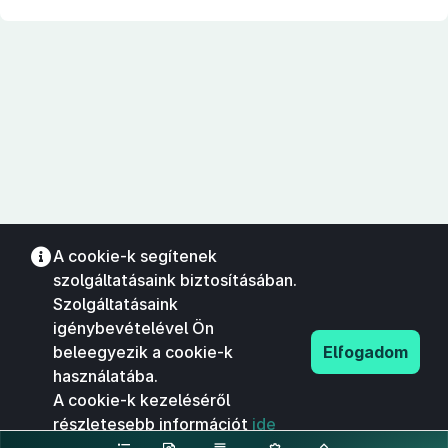
A cookie-k segítenek
szolgáltatásaink biztosításában.
Szolgáltatásaink
igénybevételével Ön
beleegyezik a cookie-k
Elfogadom
használatába.
A cookie-k kezeléséről
részletesebb információt
ide