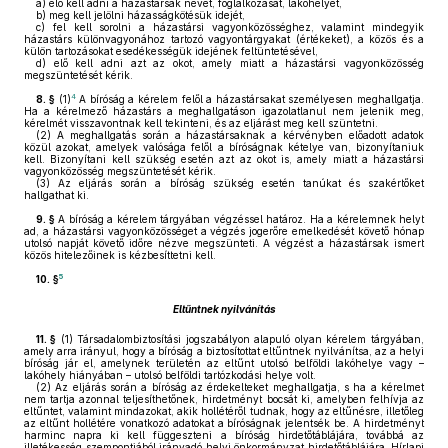
a)
elő kell adni a házastársak nevét, foglalkozását, lakóhelyét,
b)
meg kell jelölni házasságkötésük idejét,
c)
fel kell sorolni a házastársi vagyonközösséghez, valamint mindegyik
házastárs különvagyonához tartozó vagyontárgyakat (értékeket), a közös és a
külön tartozásokat esedékességük idejének feltüntetésével,
d)
elő kell adni azt az okot, amely miatt a házastársi vagyonközösség
megszüntetését kérik.
4
8. §
(1)
A bíróság a kérelem felől a házastársakat személyesen meghallgatja.
Ha a kérelmező házastárs a meghallgatáson igazolatlanul nem jelenik meg,
kérelmét visszavontnak kell tekinteni, és az eljárást meg kell szüntetni.
(2)
A meghallgatás során a házastársaknak a kérvényben előadott adatok
közül azokat, amelyek valósága felől a bíróságnak kételye van, bizonyítaniuk
kell. Bizonyítani kell szükség esetén azt az okot is, amely miatt a házastársi
vagyonközösség megszüntetését kérik.
(3)
Az eljárás során a bíróság szükség esetén tanúkat és szakértőket
hallgathat ki.
9. §
A bíróság a kérelem tárgyában végzéssel határoz. Ha a kérelemnek helyt
ad, a házastársi vagyonközösséget a végzés jogerőre emelkedését követő hónap
utolsó napját követő időre nézve megszünteti. A végzést a házastársak ismert
közös hitelezőinek is kézbesíttetni kell.
5
10. §
Eltűntnek nyilvánítás
11. §
(1)
Társadalombiztosítási jogszabályon alapuló olyan kérelem tárgyában,
amely arra irányul, hogy a bíróság a biztosítottat eltűntnek nyilvánítsa, az a helyi
bíróság jár el, amelynek területén az eltűnt utolsó belföldi lakóhelye vagy –
lakóhely hiányában – utolsó belföldi tartózkodási helye volt.
(2)
Az eljárás során a bíróság az érdekelteket meghallgatja, s ha a kérelmet
nem tartja azonnal teljesíthetőnek, hirdetményt bocsát ki, amelyben felhívja az
eltűntet, valamint mindazokat, akik hollétéről tudnak, hogy az eltűnésre, illetőleg
az eltűnt hollétére vonatkozó adatokat a bíróságnak jelentsék be. A hirdetményt
harminc napra ki kell függeszteni a bíróság hirdetőtáblájára, továbbá az
illetékesség szempontjából irányadó helyi önkormányzat hirdetőtáblájára. Hírlapi