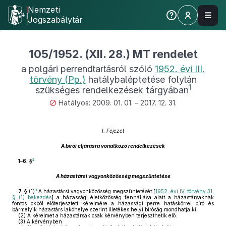
Nemzeti
Jogszabálytár
105/1952. (XII. 28.) MT rendelet
a polgári perrendtartásról szóló
1952. évi III.
törvény (Pp.)
hatálybaléptetése folytán
1
szükséges rendelkezések tárgyában
Hatályos: 2009. 01. 01. – 2017. 12. 31.
I. Fejezet
A bírói eljárásra vonatkozó rendelkezések
2
1–6. §
A házastársi vagyonközösség megszüntetése
3
7. §
(1)
A házastársi vagyonközösség megszüntetését [
1952. évi IV. törvény 31.
§ (1) bekezdés
] a házassági életközösség fennállása alatt a házastársaknak
fontos okból előterjesztett kérelmére a házassági perre hatáskörrel bíró és
bármelyik házastárs lakóhelye szerint illetékes helyi bíróság mondhatja ki.
(2)
A kérelmet a házastársak csak kérvényben terjeszthetik elő.
(3)
A kérvényben