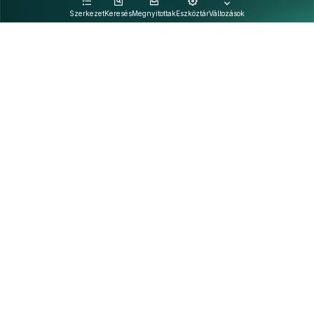
kattintva olvashat.
Szerkezet
Keresés
Megnyitottak
Eszköztár
Változások
Kapcsolat
Felhasználási feltételek
PDF
Akadálymentesítési nyilatkozat
Adatkezelési tájékoztató
©
A Nemzeti Jogszabálytárban elérhető szövegek