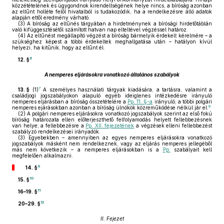
közzétételének és ügygondnok kirendeltségének helye nincs, a bíróság azonban
az eltűnt holléte felől hivatalból is tudakozódik, ha a rendelkezésre álló adatok
alapján ettől eredmény várható.
(3)
A bíróság az eltűnés tárgyában a hirdetménynek a bírósági hirdetőtáblán
való kifüggesztésétől számított hatvan nap elteltével végzéssel határoz.
(4)
Az eltűnést megállapító végzést a bíróság bármelyik érdekelt kérelmére – a
szükséghez képest a többi érdekeltek meghallgatása után – hatályon kívül
helyezi, ha kitűnik, hogy az eltűnt él.
6
12. §
A nemperes eljárásokra vonatkozó általános szabályok
7
13. §
(1)
A személyes használati tárgyak kiadására, a tartásra, valamint a
családjogi jogszabályokon alapuló egyéb ideiglenes intézkedésre irányuló
nemperes eljárásban a bíróság összetételére a
Pp. 11. §-a
irányuló, a többi polgári
8
nemperes ejárásokban azonban a bíróság ülnökök közreműködése nélkül jár el.
(2)
A polgári nemperes eljárásokra vonatkozó jogszabályok szerint az első fokú
bíróság határozata ellen előterjeszthető felfolyamodás helyett fellebbezésnek
van helye; a fellebbezésre a
Pp. XII. fejezetének
a végzések elleni fellebbezést
szabályzó rendelkezései irányadók.
(3)
Egyebekben – amennyiben az egyes nemperes eljárásokra vonatkozó
jogszabályok másként nem rendelkeznek, vagy az eljárás nemperes jellegéből
más nem következik – a nemperes eljárásokban is a
Pp.
szabályait kell
megfelelően alkalmazni.
9
14. §
10
15. §
11
16–19. §
12
20–29. §
II. Fejezet