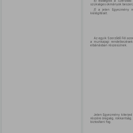
e)
elősegítik a Szerződő F
szükséges okmányok beszerz
f)
a jelen Egyezmény rende
kielégítését.
Az egyik Szerződő Fél azo
a munkajogi rendelkezések, 
elbánásban részesülnek.
Jelen Egyezmény kiterjed 
részére öregség, rokkantság,
biztosítani fog.