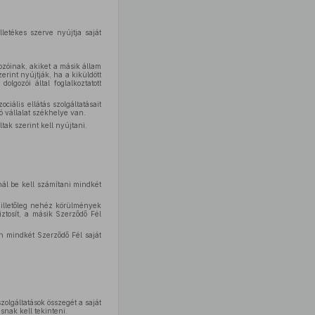
letékes szerve nyújtja saját
ozóinak, akiket a másik állam
zerint nyújtják, ha a kiküldött
lgozói által foglalkoztatott
iális ellátás szolgáltatásait
ó vállalat székhelye van.
tak szerint kell nyújtani.
nál be kell számítani mindkét
 illetőleg nehéz körülmények
ztosít, a másik Szerződő Fél
en mindkét Szerződő Fél saját
zolgáltatások összegét a saját
snak kell tekinteni.