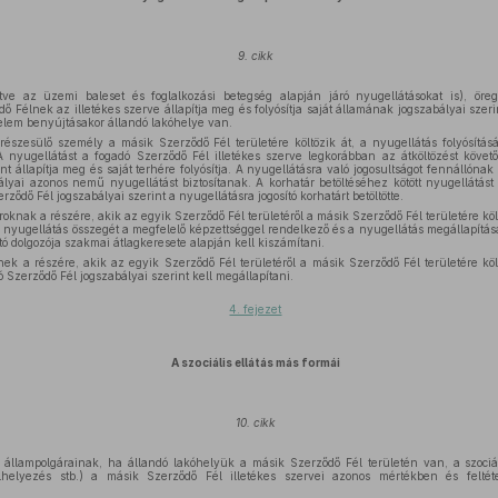
9. cikk
tve az üzemi baleset és foglalkozási betegség alapján járó nyugellátásokat is), öreg
ő Félnek az illetékes szerve állapítja meg és folyósítja saját államának jogszabályai szeri
relem benyújtásakor állandó lakóhelye van.
észesülő személy a másik Szerződő Fél területére költözik át, a nyugellátás folyósítás
A nyugellátást a fogadó Szerződő Fél illetékes szerve legkorábban az átköltözést követő
t állapítja meg és saját terhére folyósítja. A nyugellátásra való jogosultságot fennállóna
lyai azonos nemű nyugellátást biztosítanak. A korhatár betöltéséhez kötött nyugellátást att
rződő Fél jogszabályai szerint a nyugellátásra jogosító korhatárt betöltötte.
oknak a részére, akik az egyik Szerződő Fél területéről a másik Szerződő Fél területére kö
 nyugellátás összegét a megfelelő képzettséggel rendelkező és a nyugellátás megállapítás
ó dolgozója szakmai átlagkeresete alapján kell kiszámítani.
k a részére, akik az egyik Szerződő Fél területéről a másik Szerződő Fél területére köl
 Szerződő Fél jogszabályai szerint kell megállapítani.
4. fejezet
A szociális ellátás más formái
10. cikk
 állampolgárainak, ha állandó lakóhelyük a másik Szerződő Fél területén van, a szociá
elhelyezés stb.) a másik Szerződő Fél illetékes szervei azonos mértékben és feltéte