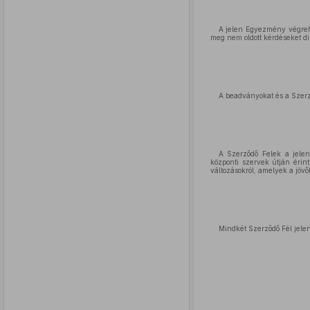
A jelen Egyezmény végrehaj
meg nem oldott kérdéseket dip
A beadványokat és a Szerződ
A Szerződő Felek a jelen
központi szervek útján éri
változásokról, amelyek a jöv
Mindkét Szerződő Fél jele