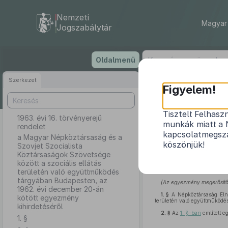
Nemzeti
Magyar 
Jogszabálytár
Ugrás
Oldalmenü
a
tartalomra
Szerkezet
Figyelem!
Tisztelt Felhasz
1963. évi 16. törvényerejű
a Magyar Népk
munkák miatt a 
rendelet
között a szociá
kapcsolatmegsza
a Magyar Népköztársaság és a
1962
köszönjük!
Szovjet Szocialista
Köztársaságok Szövetsége
között a szociális ellátás
területén való együttműködés
tárgyában Budapesten, az
(Az egyezmény megerősítő o
1962. évi december 20-án
1. §
A Népköztársaság Eln
kötött egyezmény
területén való együttműködés
kihirdetéséről
2. §
Az
1. §-ban
említett e
1. §