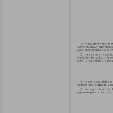
(1) Az ideiglenes munkakép
nézve érvényes jogszabályok 
jogosultnak állandó lakóhely
(2) Ha az említett szolgált
kezdődően be kell szüntetni.
szerint a szolgáltatást, a bes
(1) Az egyik Szerződő Fél
meghatározott azonos feltétel
(2) Az egyik Szerződő Fé
egyezmények szabályozzák.