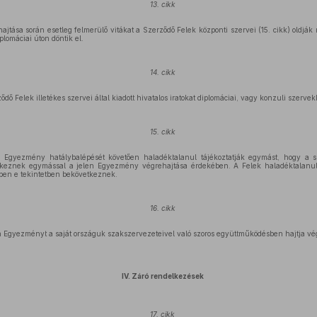
13. cikk
tása során esetleg felmerülő vitákat a Szerződő Felek központi szervei (15. cikk) oldják 
lomáciai úton döntik el.
14. cikk
ő Felek illetékes szervei által kiadott hivatalos iratokat diplomáciai, vagy konzuli szervekk
15. cikk
 Egyezmény hatálybalépését követően haladéktalanul tájékoztatják egymást, hogy a szo
ntkeznek egymással a jelen Egyezmény végrehajtása érdekében. A Felek haladéktalanul
őben e tekintetben bekövetkeznek.
16. cikk
n Egyezményt a saját országuk szakszervezeteivel való szoros együttműködésben hajtja vé
IV. Záró rendelkezések
17. cikk