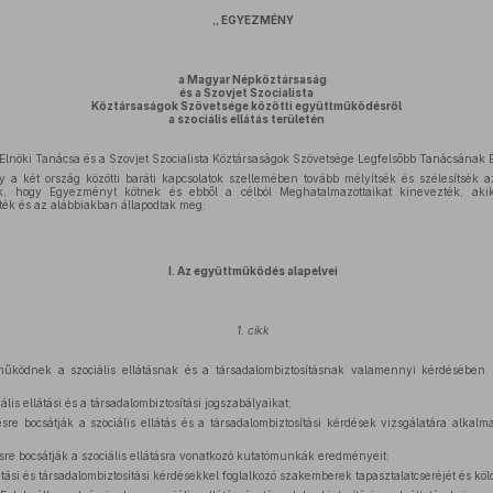
„ EGYEZMÉNY
a Magyar Népköztársaság
és a Szovjet Szocialista
Köztársaságok Szövetsége közötti együttműködésről
a szociális ellátás területén
lnöki Tanácsa és a Szovjet Szocialista Köztársaságok Szövetsége Legfelsőbb Tanácsának 
y a két ország közötti baráti kapcsolatok szellemében tovább mélyítsék és szélesítsék a
ták, hogy Egyezményt kötnek és ebből a célból Meghatalmazottaikat kinevezték, akik
ték és az alábbiakban állapodtak meg:
I. Az együttműködés alapelvei
1. cikk
űködnek a szociális ellátásnak és a társadalombiztosításnak valamennyi kérdésében.
lis ellátási és a társadalombiztosítási jogszabályaikat;
re bocsátják a szociális ellátás és a társadalombiztosítási kérdések vizsgálatára alkalm
re bocsátják a szociális ellátásra vonatkozó kutatómunkák eredményeit:
látási és társadalombiztosítási kérdésekkel foglalkozó szakemberek tapasztalatcseréjét és kölc