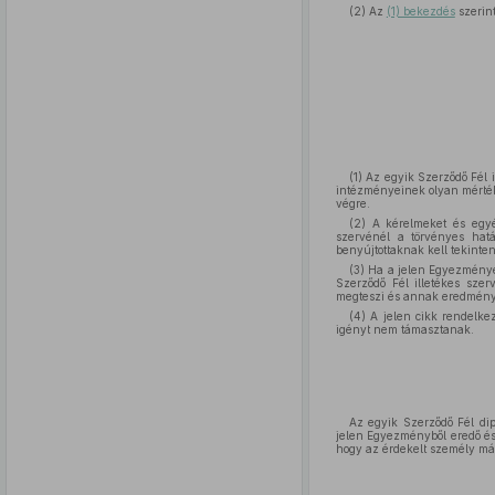
(2) Az
(1) bekezdés
szerint
(1) Az egyik Szerződő Fél 
intézményeinek olyan mértékb
végre.
(2) A kérelmeket és egyé
szervénél a törvényes hatá
benyújtottaknak kell tekinten
(3) Ha a jelen Egyezményen
Szerződő Fél illetékes sze
megteszi és annak eredményét
(4) A jelen cikk rendelkez
igényt nem támasztanak.
Az egyik Szerződő Fél dip
jelen Egyezményből eredő és 
hogy az érdekelt személy má