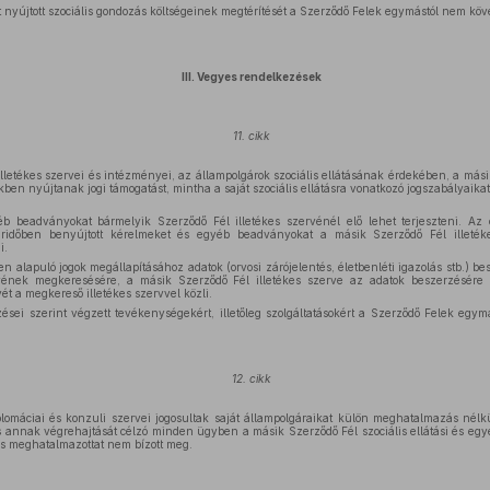
 nyújtott szociális gondozás költségeinek megtérítését a Szerződő Felek egymástól nem köve
III. Vegyes rendelkezések
11. cikk
illetékes szervei és intézményei, az állampolgárok szociális ellátásának érdekében, a más
en nyújtanak jogi támogatást, mintha a saját szociális ellátásra vonatkozó jogszabályaika
b beadványokat bármelyik Szerződő Fél illetékes szervénél elő lehet terjeszteni. Az 
ridőben benyújtott kérelmeket és egyéb beadványokat a másik Szerződő Fél illeték
i.
 alapuló jogok megállapításához adatok (orvosi zárójelentés, életbenléti igazolás stb.) b
rvének megkeresésére, a másik Szerződő Fél illetékes szerve az adatok beszerzésére
 a megkereső illetékes szervvel közli.
ései szerint végzett tevékenységekért, illetőleg szolgáltatásokért a Szerződő Felek egym
12. cikk
lomáciai és konzuli szervei jogosultak saját állampolgáraikat külön meghatalmazás nél
annak végrehajtását célzó minden ügyben a másik Szerződő Fél szociális ellátási és egyéb
s meghatalmazottat nem bízott meg.