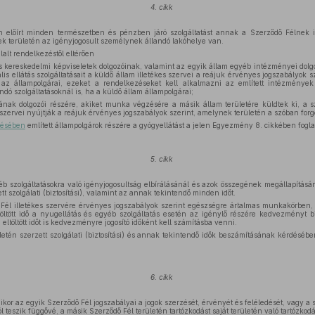
4. cikk
 előírt minden természetben és pénzben járó szolgáltatást annak a Szerződő Félnek il
ek területén az igényjogosult személynek állandó lakóhelye van.
lalt rendelkezéstől eltérően
és kereskedelmi képviseletek dolgozóinak, valamint az egyik állam egyéb intézményei dolg
ális ellátás szolgáltatásait a küldő állam illetékes szervei a reájuk érvényes jogszabályok s
z állampolgárai, ezeket a rendelkezéseket kell alkalmazni az említett intézmények do
dó szolgáltatásoknál is, ha a küldő állam állampolgárai;
nak dolgozói részére, akiket munka végzésére a másik állam területére küldtek ki, a szoc
szervei nyújtják a reájuk érvényes jogszabályok szerint, amelynek területén a szóban forg
désében
említett állampolgárok részére a gyógyellátást a jelen Egyezmény 8. cikkében foglal
5. cikk
éb szolgáltatásokra való igényjogosultság elbírálásánál és azok összegének megállapításá
tt szolgálati (biztosítási), valamint az annak tekintendő minden időt.
Fél illetékes szervére érvényes jogszabályok szerint egészségre ártalmas munkakörben,
öltött idő a nyugellátás és egyéb szolgáltatás esetén az igénylő részére kedvezményt bi
ltöltött időt is kedvezményre jogosító időként kell számításba venni.
letén szerzett szolgálati (biztosítási) és annak tekintendő idők beszámításának kérdéséb
6. cikk
or az egyik Szerződő Fél jogszabályai a jogok szerzését, érvényét és feléledését, vagy a s
ól teszik függővé, a másik Szerződő Fél területén tartózkodást saját területén való tartózkodá