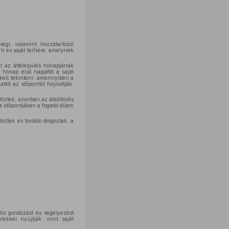
ségi, valamint hozzátartozói
nt és saját terhére, amelynek
át az áttelepülés hónapjának
 hónap első napjától a saját
k kell tekinteni, amennyiben a
ól az időponttól folyósítják,
ltöztek, azonban az átköltözés
a időpontjában a fogadó állam
töztek és tovább dolgoztak, a
lis gondozást és segélyezést
lekkel nyújtják, mint saját