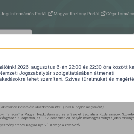
Jogi Információs Portál
Magyar Közlöny Portál
Céginformáció
1963. évi 16. törvényerejű rendelet
nálóink! 2026. augusztus 8-án 22:00 és 22:30 óra között ka
1
öztársaság
és a Szovjet Szocialista Köztársasá
Nemzeti Jogszabálytár szolgáltatásában átmeneti
lis ellátás területén való együttműködés tárgyába
kadásokra lehet számítani. Szíves türelmüket és megért
. évi december 20-án kötött egyezmény kihirdetés
Hatályos: 2007. 01. 01. –
kiratainak kicserélése Moszkvában 1963. június 6. napján megtörtént.)
4
öki Tanácsa
a Magyar Népköztársaság és a Szovjet Szocialista Köztársaságok Szövetség
 tárgyában Budapesten, az 1962. december 20. napján kötött egyezményt a jelen törvényere
gyezmény eredeti magyar nyelvű szövege a következő: