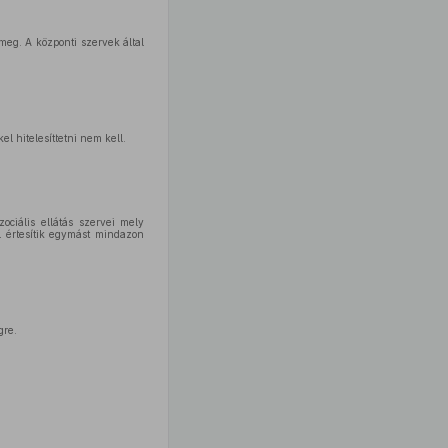
meg. A központi szervek által
el hitelesíttetni nem kell.
ciális ellátás szervei mely
 értesítik egymást mindazon
gre.