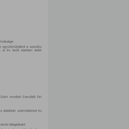
Elnöksége
z együttműködést a szociális
 jó és kellő alakban talált
 Ezért mindkét Szerződő Fél
as adatokat, szakirodalmat és
sönös látogatásait;