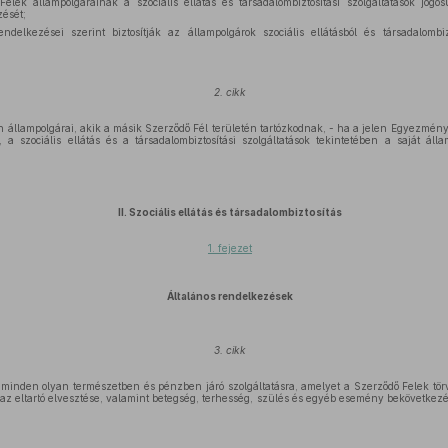
elek állampolgárainak a szociális ellátás és társadalombiztosítási szolgáltatások jogo
ését;
lkezései szerint biztosítják az állampolgárok szociális ellátásból és társadalombiz
2. cikk
n állampolgárai, akik a másik Szerződő Fél területén tartózkodnak, - ha a jelen Egyezmé
a szociális ellátás és a társadalombiztosítási szolgáltatások tekintetében a saját álla
II. Szociális ellátás és társadalombiztosítás
1. fejezet
Általános rendelkezések
3. cikk
minden olyan természetben és pénzben járó szolgáltatásra, amelyet a Szerződő Felek tö
 az eltartó elvesztése, valamint betegség, terhesség, szülés és egyéb esemény bekövetkezés