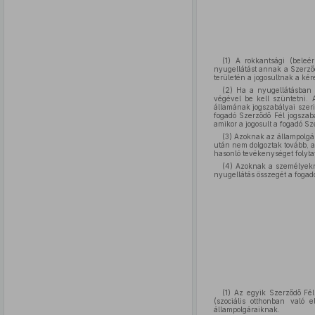
(1) A rokkantsági (beleér
nyugellátást annak a Szerződ
területén a jogosultnak a ké
(2) Ha a nyugellátásban r
végével be kell szüntetni. 
államának jogszabályai szerin
fogadó Szerződő Fél jogszabá
amikor a jogosult a fogadó Sze
(3) Azoknak az állampolgár
után nem dolgoztak tovább, a
hasonló tevékenységet folytat
(4) Azoknak a személyekne
nyugellátás összegét a fogadó
(1) Az egyik Szerződő Fél
(szociális otthonban való 
állampolgáraiknak.