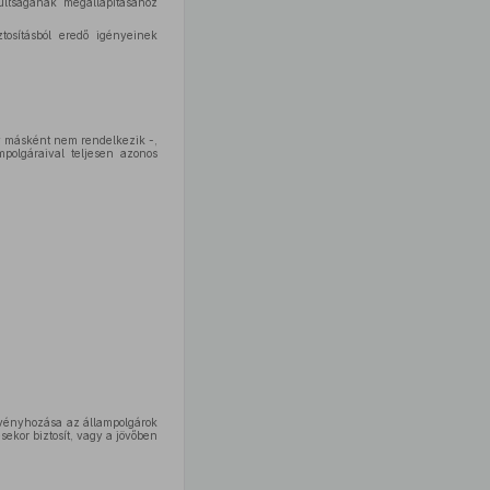
sultságának megállapításához
tosításból eredő igényeinek
ny másként nem rendelkezik -,
mpolgáraival teljesen azonos
rvényhozása az állampolgárok
ekor biztosít, vagy a jövőben