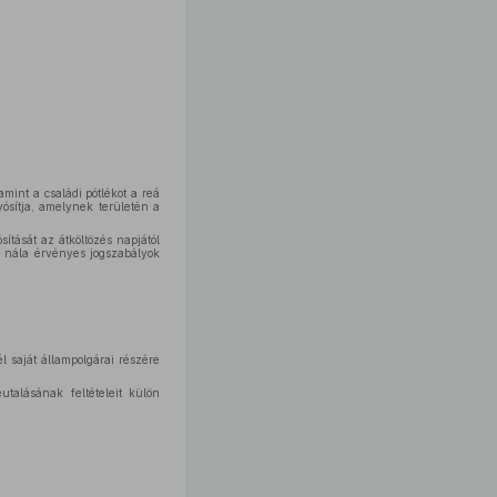
mint a családi pótlékot a reá
ósítja, amelynek területén a
sítását az átköltözés napjától
a nála érvényes jogszabályok
l saját állampolgárai részére
talásának feltételeit külön