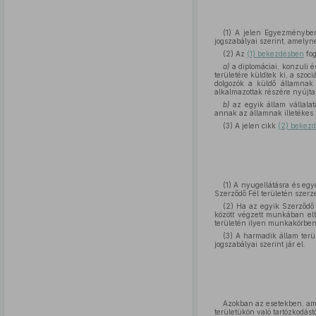
(1) A jelen Egyezményben
jogszabályai szerint, amelyn
(2) Az
(1) bekezdésben
fog
a)
a diplomáciai, konzuli 
területére küldtek ki, a szoci
dolgozók a küldő államnak a
alkalmazottak részére nyújtan
b)
az egyik állam vállalatá
annak az államnak illetékes 
(3) A jelen cikk
(2) bekez
(1) A nyugellátásra és egy
Szerződő Fél területén szerze
(2) Ha az egyik Szerződő 
között végzett munkában elt
területén ilyen munkakörben e
(3) A harmadik állam terü
jogszabályai szerint jár el.
Azokban az esetekben, amik
területükön való tartózkodást