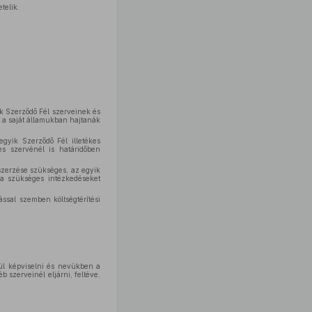
telik.
ik Szerződő Fél szerveinek és
t a saját államukban hajtanák
egyik Szerződő Fél illetékes
es szervénél is határidőben
eszerzése szükséges, az egyik
 a szükséges intézkedéseket
ással szemben költségtérítési
kül képviselni és nevükben a
 szerveinél eljárni, feltéve,