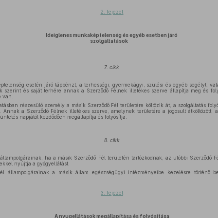
2. fejezet
Ideiglenes munkaképtelenség és egyéb esetben járó
szolgáltatások
7. cikk
telenség esetén járó táppénzt, a terhességi, gyermekágyi, szülési és egyéb segélyt, vala
szerint és saját terhére annak a Szerződő Félnek illetékes szerve állapítja meg és foly
e van.
atásban részesülő személy a másik Szerződő Fél területére költözik át, a szolgáltatás folyó
 Annak a Szerződő Félnek illetékes szerve, amelynek területére a jogosult átköltözött, 
züntetés napjától kezdődően megállapítja és folyósítja.
8. cikk
 állampolgárainak, ha a másik Szerződő Fél területén tartózkodnak, az utóbbi Szerződő Fé
ekkel nyújtja a gyógyellátást.
l állampolgárainak a másik állam egészségügyi intézményeibe kezelésre történő beu
3. fejezet
A nyugellátások megállapítása és folyósítása