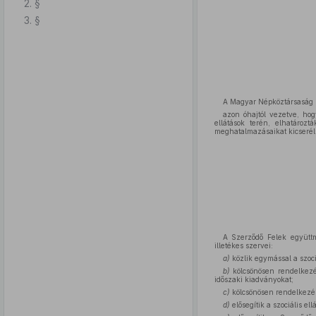
2. §
3. §
A Magyar Népköztársaság E
azon óhajtól vezetve, hog
ellátások terén, elhatároz
meghatalmazásaikat kicserél
A Szerződő Felek együttm
illetékes szervei:
a)
közlik egymással a szociá
b)
kölcsönösen rendelkezés
időszaki kiadványokat;
c)
kölcsönösen rendelkezés
d)
elősegítik a szociális el