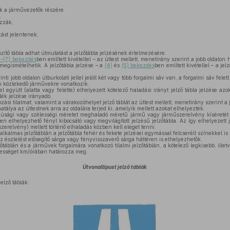
ák a járművezetők részére
,
zzák,
ozást jelentenek,
szítő tábla adhat útmutatást a jelzőtábla jelzésének értelmezésére.
)–(7) bekezdés
ben említett kivétellel – az úttest mellett, menetirány szerint a jobb oldalon h
t megismételhetik. A jelzőtábla jelzése – a
(4)
és
(5) bekezdés
ben említett kivétellel – a j
ti jobb oldalon útburkolati jellel jelölt két vagy több forgalmi sáv van, a forgalmi sáv felett
an közlekedő járművekre vonatkozik.
 együtt (alatta vagy felette) elhelyezett kötelező haladási irányt jelző tábla jelzése az
ék jelzése irányadó.
ási tilalmat, valamint a várakozóhelyet jelző táblát az úttest mellett, menetirány szerint a 
atálya az úttestnek arra az oldalára terjed ki, amelyik mellett azokat elhelyezték.
sági vagy szélességi méretet meghaladó méretű jármű vagy járműszerelvény kíséretét –
ben elhelyezhető fényt kibocsátó vagy megvilágított jelzésű jelzőtábla. Az így elhelyezett
szerelvény) mellett történő elhaladás közben kell eleget tenni.
alkalmas jelzőtáblán a jelzőtábla fehér és fekete jelzései egymással felcserélt színekkel i
az észlelést elősegítő sárga vagy fényvisszaverő sárga háttéren is elhelyezhetők.
zőtáblán és a járművek forgalmára vonatkozó tilalmi jelzőtáblán, a kötelező legkisebb, ill
ebességet km/órában határozza meg.
Útvonaltípust jelző táblák
elző táblák: