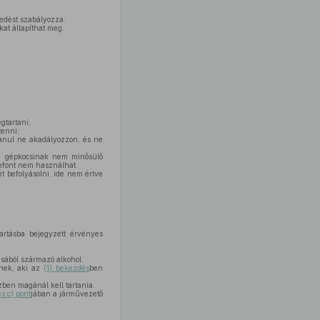
edést szabályozza.
at állapíthat meg.
gtartani;
tenni;
anul ne akadályozzon, és ne
bá gépkocsinak nem minősülő
lefont nem használhat.
 befolyásolni, ide nem értve
artásba bejegyzett érvényes
ásából származó alkohol.
ynek, aki az
(1) bekezdés
ben
özben magánál kell tartania.
s c) pont
jában a járművezető