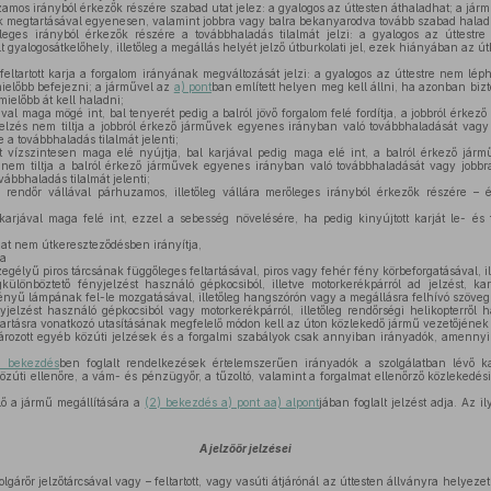
zamos irányból érkezők részére szabad utat jelez: a gyalogos az úttesten áthaladhat; a jármű
ok megtartásával egyenesen, valamint jobbra vagy balra bekanyarodva tovább szabad halad
őleges irányból érkezők részére a továbbhaladás tilalmát jelzi: a gyalogos az úttest
lt gyalogosátkelőhely, illetőleg a megállás helyét jelző útburkolati jel, ezek hiányában az út
ltartott karja a forgalom irányának megváltozását jelzi: a gyalogos az úttestre nem léph
mielőbb befejezni; a járművel az
a) pont
ban említett helyen meg kell állni, ha azonban bi
ielőbb át kell haladni;
val maga mögé int, bal tenyerét pedig a balról jövő forgalom felé fordítja, a jobbról érkez
elzés nem tiltja a jobbról érkező járművek egyenes irányban való továbbhaladását vagy
 a továbbhaladás tilalmát jelenti;
 vízszintesen maga elé nyújtja, bal karjával pedig maga elé int, a balról érkező jármű
nem tiltja a balról érkező járművek egyenes irányban való továbbhaladását vagy jobbr
vábbhaladás tilalmát jelenti;
rendőr vállával párhuzamos, illetőleg vállára merőleges irányból érkezők részére –
karjával maga felé int, ezzel a sebesség növelésére, ha pedig kinyújtott karját le- és 
at nem útkereszteződésben irányítja,
ra
gélyű piros tárcsának függőleges feltartásával, piros vagy fehér fény körbeforgatásával, ill
önböztető fényjelzést használó gépkocsiból, illetve motorkerékpárról ad jelzést, kar
ényű lámpának fel-le mozgatásával, illetőleg hangszórón vagy a megállásra felhívó szövegű 
elzést használó gépkocsiból vagy motorkerékpárról, illetőleg rendőrségi helikopterről h
rtásra vonatkozó utasításának megfelelő módon kell az úton közlekedő jármű vezetőjének 
ozott egyéb közúti jelzések és a forgalmi szabályok csak annyiban irányadók, amennyi
) bekezdés
ben foglalt rendelkezések értelemszerűen irányadók a szolgálatban lévő ka
özúti ellenőre, a vám- és pénzügyőr, a tűzoltó, valamint a forgalmat ellenőrző közlekedési 
lő a jármű megállítására a
(2) bekezdés a) pont aa) alpont
jában foglalt jelzést adja. Az i
A jelzőőr jelzései
lgárőr jelzőtárcsával vagy – feltartott, vagy vasúti átjárónál az úttesten állványra helyezet