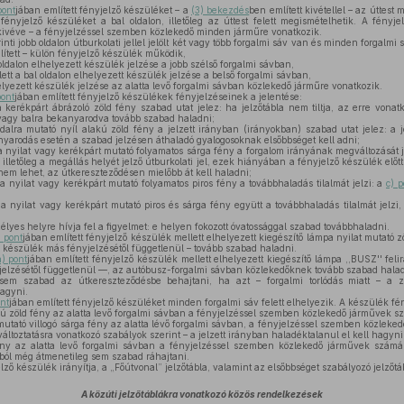
pont
jában említett fényjelző készüléket – a
(3) bekezdés
ben említett kivétellel – az úttest 
 fényjelző készüléket a bal oldalon, illetőleg az úttest felett megismételhetik. A fény
 kivéve – a fényjelzéssel szemben közlekedő minden járműre vonatkozik.
ti jobb oldalon útburkolati jellel jelölt két vagy több forgalmi sáv van és minden forgalmi sáv
ített – külön fényjelző készülék működik,
 oldalon elhelyezett készülék jelzése a jobb szélső forgalmi sávban,
ett a bal oldalon elhelyezett készülék jelzése a belső forgalmi sávban,
elyezett készülék jelzése az alatta levő forgalmi sávban közlekedő járműre vonatkozik.
pont
jában említett fényjelző készülékek fényjelzéseinek a jelentése:
 kerékpárt ábrázoló zöld fény szabad utat jelez: ha jelzőtábla nem tiltja, az erre vona
vagy balra bekanyarodva tovább szabad haladni;
oldalra mutató nyíl alakú zöld fény a jelzett irányban (irányokban) szabad utat jelez: a 
yarodás esetén a szabad jelzésen áthaladó gyalogosoknak elsőbbséget kell adni;
a nyilat vagy kerékpárt mutató folyamatos sárga fény a forgalom irányának megváltozását j
y, illetőleg a megállás helyét jelző útburkolati jel, ezek hiányában a fényjelző készülék előt
em lehet, az útkereszteződésen mielőbb át kell haladni;
a nyilat vagy kerékpárt mutató folyamatos piros fény a továbbhaladás tilalmát jelzi: a
c) p
a nyilat vagy kerékpárt mutató piros és sárga fény együtt a továbbhaladás tilalmát jelzi, é
élyes helyre hívja fel a figyelmet: e helyen fokozott óvatossággal szabad továbbhaladni.
) pont
jában említett fényjelző készülék mellett elhelyezett kiegészítő lámpa nyilat mutató zö
ző készülék más fényjelzésétől függetlenül – tovább szabad haladni.
a) pont
jában említett fényjelző készülék mellett elhelyezett kiegészítő lámpa ,,BUSZ'' fel
jelzésétől függetlenül —, az autóbusz-forgalmi sávban közlekedőknek tovább szabad halad
em szabad az útkereszteződésbe behajtani, ha azt – forgalmi torlódás miatt – a zö
hagyni.
nt
jában említett fényjelző készüléket minden forgalmi sáv felett elhelyezik. A készülék fé
kú zöld fény az alatta levő forgalmi sávban a fényjelzéssel szemben közlekedő járművek sz
 mutató villogó sárga fény az alatta lévő forgalmi sávban, a fényjelzéssel szemben közleked
változtatásra vonatkozó szabályok szerint – a jelzett irányban haladéktalanul el kell hagyni
ny az alatta levő forgalmi sávban a fényjelzéssel szemben közlekedő járművek számára
yból még átmenetileg sem szabad ráhajtani.
ző készülék irányítja, a „Főútvonal” jelzőtábla, valamint az elsőbbséget szabályozó jelzőt
A közúti jelzőtáblákra vonatkozó közös rendelkezések