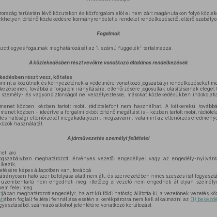
ország területén lévő közutakon és közforgalom elől el nem zárt magánutakon folyó közlek
helyen történő közlekedésre kormányrendelet e rendelet rendelkezéseitől eltérő szabályok
Fogalmak
2
zott egyes fogalmak meghatározását az 1. számú függelék
tartalmazza.
A közlekedésben résztvevőkre vonatkozó általános rendelkezések
ekedésben részt vesz, köteles
lamint a közútnak és környezetének a védelmére vonatkozó jogszabályi rendelkezéseket me
kezéseinek, továbbá a forgalom irányítására, ellenőrzésére jogosultak utasításainak eleget 
 személy- és vagyonbiztonságot ne veszélyeztesse, másokat közlekedésükben indokolatl
menet közben kézben tartott mobil rádiótelefont nem használhat. A kétkerekű, továb
net közben – ideértve a forgalmi okból történő megállást is – kézben tartott mobil rádióte
dés hatósági ellenőrzését megakadályozni, megzavarni, valamint az ellenőrzés eredményét
zközök használatát.
A járművezetés személyi feltételei
et, aki
gszabályban meghatározott, érvényes vezetői engedéllyel vagy az engedély-nyilvánt
lkezik,
etésére képes állapotban van, továbbá
trányosan ható szer befolyása alatt nem áll, és szervezetében nincs szeszes ital fogyaszt
üzembentartó nem engedheti meg, illetőleg a vezető nem engedheti át olyan személ
nem felel meg.
t
jában meghatározott engedélyt, ha azt külföldi hatóság állította ki, a vezetőnek vezetés k
t
jában foglalt feltétel fennállása esetén a kerékpárosra nem kell alkalmazni az
(1) bekezdé
gyasztásából származó alkohol jelenlétére vonatkozó korlátozást.