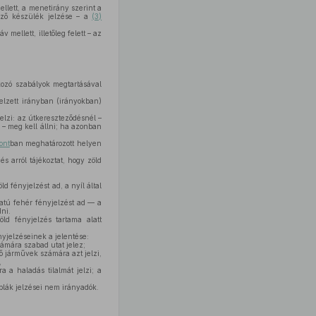
mellett, a menetirány szerint a
jelző készülék jelzése – a
(3)
 mellett, illetőleg felett – az
tkozó szabályok megtartásával
jelzett irányban (irányokban)
elzi: az útkereszteződésnél –
t – meg kell állni; ha azonban
ont
ban meghatározott helyen
s arról tájékoztat, hogy zöld
ld fényjelzést ad, a nyíl által
iratú fehér fényjelzést ad — a
ni.
ld fényjelzés tartama alatt
nyjelzéseinek a jelentése:
ámára szabad utat jelez;
ő járművek számára azt jelzi,
,
 a haladás tilalmát jelzi; a
áblák jelzései nem irányadók.