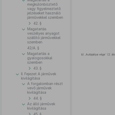
megkülönböztető
vagy figyelmeztető
jelzéseket használó
járművekkel szemben
42. §
Magatartás
veszélyes anyagot
szállító járművekkel
szemben
42/A. §
Magatartás a
b)
„Autópálya vége” (2. áb
gyalogosokkal
szemben
43. §
II. Fejezet A járművek
kivilágítása
A forgalomban részt
vevő járművek
kivilágítása
44. §
Az álló járművek
kivilágítása
45. §