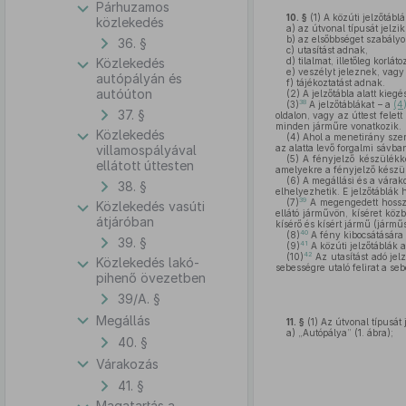
Párhuzamos
10. §
(1)
A közúti jelzőtábl
közlekedés
a)
az útvonal típusát jelzik
b)
az elsőbbséget szabályo
36. §
c)
utasítást adnak,
Közlekedés
d)
tilalmat, illetőleg korlát
e)
veszélyt jeleznek, vagy
autópályán és
f)
tájékoztatást adnak.
autóúton
(2)
A jelzőtábla alatt kiegé
38
(3)
A jelzőtáblákat – a
(4
37. §
oldalon, vagy az úttest felet
minden járműre vonatkozik.
Közlekedés
(4)
Ahol a menetirány szerin
villamospályával
az alatta levő forgalmi sávb
(5)
A fényjelző készülékkel
ellátott úttesten
amelyekre a fényjelző készül
(6)
A megállási és a várakoz
38. §
elhelyezhetik. E jelzőtáblák h
39
(7)
A megengedett hosszú
Közlekedés vasúti
ellátó járművön, kíséret köz
átjáróban
kísérő és kísért jármű (jármű
40
(8)
A fény kibocsátására 
39. §
41
(9)
A közúti jelzőtáblák 
42
(10)
Az utasítást adó jel
Közlekedés lakó-
sebességre utaló felirat a s
pihenő övezetben
39/A. §
Megállás
11. §
(1)
Az útvonal típusát j
a)
„Autópálya” (1. ábra);
40. §
Várakozás
41. §
Magatartás a