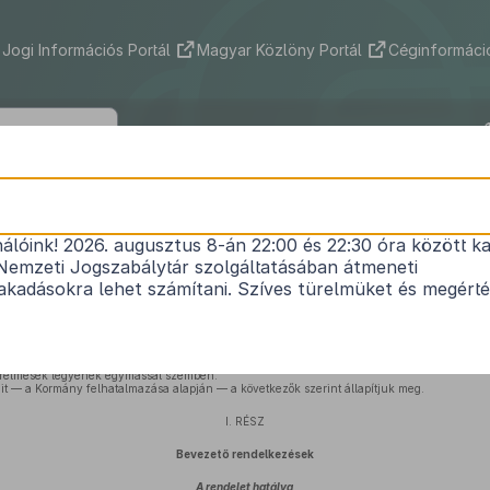
Jogi Információs Portál
Magyar Közlöny Portál
Céginformáció
/1975. (II. 5.) KPM–BM együttes rendel
nálóink! 2026. augusztus 8-án 22:00 és 22:30 óra között ka
a közúti közlekedés szabályairól
Nemzeti Jogszabálytár szolgáltatásában átmeneti
Hatályos: 2026. 04. 11. –
kadásokra lehet számítani. Szíves türelmüket és megért
nsága és zavartalansága fontos társadalmi érdek. A biztonságos és zavartalan közlekedé
denki megtartsa és számíthasson arra, hogy azokat mások is megtartják. Emellett szüksé
türelmesek legyenek egymással szemben.
it — a Kormány felhatalmazása alapján — a következők szerint állapítjuk meg.
I. RÉSZ
Bevezető rendelkezések
A rendelet hatálya