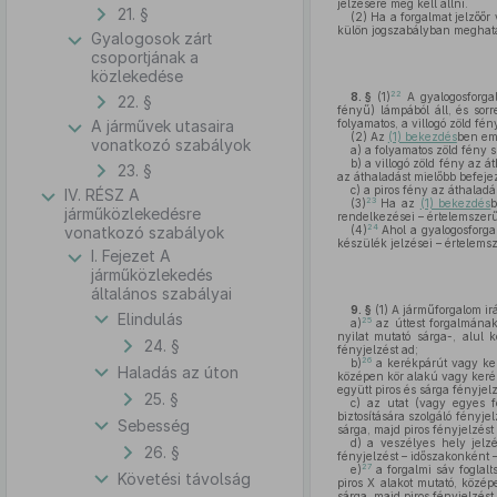
jelzésére meg kell állni.
21. §
(2)
Ha a forgalmat jelzőőr v
külön jogszabályban meghatár
Gyalogosok zárt
csoportjának a
közlekedése
22
8. §
(1)
A gyalogosforgal
22. §
fényű) lámpából áll, és sorr
A járművek utasaira
folyamatos, a villogó zöld fén
(2)
Az
(1) bekezdés
ben eml
vonatkozó szabályok
a)
a folyamatos zöld fény s
b)
a villogó zöld fény az á
23. §
az áthaladást mielőbb befeje
c)
a piros fény az áthaladás
IV. RÉSZ A
23
(3)
Ha az
(1) bekezdés
b
járműközlekedésre
rendelkezései – értelemszerű
24
vonatkozó szabályok
(4)
Ahol a gyalogosforga
készülék jelzései – értelems
I. Fejezet A
járműközlekedés
általános szabályai
9. §
(1)
A járműforgalom irá
Elindulás
25
a)
az úttest forgalmának
nyilat mutató sárga-, alul 
24. §
fényjelzést ad;
26
b)
a kerékpárút vagy ker
Haladás az úton
középen kör alakú vagy kerék
együtt piros és sárga fényjelz
25. §
c)
az utat (vagy egyes fo
biztosítására szolgáló fényje
Sebesség
sárga, majd piros fényjelzést
d)
a veszélyes hely jelzés
26. §
fényjelzést – időszakonként 
27
e)
a forgalmi sáv foglalt
Követési távolság
piros X alakot mutató, középe
sárga, majd piros fényjelzést