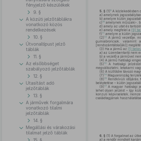
fényjelző készülékek
9
5. §
(1)
A közlekedésben o
9. §
a)
amelynek jogszabályban
A közúti jelzőtáblákra
b)
amelyre külön jogszabál
10
c)
amelynek műszaki-, biz
vonatkozó közös
d)
amely az utat és tartoz
rendelkezések
e)
amely megfelel a
(9) b
11
f)
amelyre a külön jogszab
10. §
12
(2)
A jármű vezetője, mie
gumiabroncsok, valamint a
Útvonaltípust jelző
[rendszámtábla(ák)] meglétét,
táblák
(3)
Ha a jármű az
(1) beke
a)
az üzembentartó nem eng
11. §
b)
a vezető a járművel nem 
(4)
A jármű hatósági enged
Az elsőbbséget
13
(5)
A hatósági jelzés(ek
megváltoztatni, letakarni vagy
szabályozó jelzőtáblák
(6)
A külföldre távozó magy
14
12. §
(7)
Magyarország területé
15
(8)
Rendkívüli időjárás, 
Utasítást adó
beléptetése – külön jogszabá
17
(9)
A magyar hatósági je
jelzőtáblák
lehet olyan jelzést – így k
konzuli képviseletek, nemze
13. §
családtagjának használatába
A járművek forgalmára
vonatkozó tilalmi
jelzőtáblák
14. §
Megállási és várakozási
tilalmat jelző táblák
6. §
(1)
A forgalmat az útke
15. §
a)
a rendőr mindkét karján