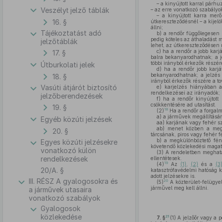
– a kinyújtott karral párhu
Veszélyt jelző táblák
– az erre vonatkozó szabály
– a kinyújtott karra mer
16. §
útkereszteződésnél – a kijelö
állni;
Tájékoztatást adó
b)
a rendőr függőlegesen fe
pedig köteles az áthaladást 
jelzőtáblák
lehet, az útkereszteződésen m
c)
ha a rendőr a jobb karjá
17. §
balra bekanyarodhatnak; a j
többi irányból érkezők részére
Útburkolati jelek
d)
ha a rendőr jobb karját
bekanyarodhatnak; a jelzés 
18. §
irányból érkezők részére a to
Vasúti átjárót biztosító
e)
karjelzés hiányában a 
rendelkezései az irányadók;
jelzőberendezések
f)
ha a rendőr kinyújtott 
csökkentésére ad utasítást.
19. §
18
(2)
Ha a rendőr a forgalm
a)
a járművek megállításá
Egyéb közúti jelzések
aa)
karjának vagy fehér sze
ab)
menet közben a megkül
20. §
tárcsának, piros vagy fehér f
b)
a megkülönböztető fényj
Egyes közúti jelzésekre
követendő közlekedési magata
vonatkozó külön
(3)
A rendeletben meghatár
rendelkezések
ellentétesek.
19
(4)
Az
(1)
,
(2)
és a
(3
20/A. §
katasztrófavédelmi hatóság k
adott jelzésekre is.
III. RÉSZ A gyalogosokra és
20
(5)
A közterület-felügye
járművel meg kell állni.
a járművek utasaira
vonatkozó szabályok
Gyalogosok
közlekedése
21
7. §
(1)
A jelzőőr vagy a po