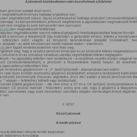
A járművek közlekedésben való részvételének a feltételei
lyan járművel szabad részt venni,
 meghatározott érvényes hatósági engedélye van;
yban meghatározott számú, típusú és elhelyezésű hatósági jelzés(ek) [rendszámtábla(ák)]
tonsági- és környezetvédelmi jellemzői megfelelnek a jogszabályban meghatározott felté
ékait nem rongálja és azok környezetét nem szennyezi;
ekezdés
ben meghatározott feltételnek;
ályban meghatározottak szerinti kötelező gépjármű-felelősségbiztosítási fedezet fennáll.
lőtt a járművel a telephelyről (így különösen a garázsból) elindul, köteles a kormánybe
 kötelezően előírt világító- és fényjelző berendezések állapotát (működését), tov
 állapotát – az adott körülmények között indokolt módon – ellenőrizni.
zdés
ben foglalt rendelkezéseknek nem felel meg,
edheti meg, hogy a vezető a járművel elinduljon és az elindulást köteles megakadályozn
indulhat el és az indulásra vonatkozó utasítás végrehajtását köteles megtagadni.
élyét – ha jogszabály eltérően nem rendelkezik – a vezetőnek vezetés közben magánál kell
e)t [rendszámtábla(áka)t] a járművön a felszerelésére kijelölt helyen, jól olvasható 
 jogosulatlanul eltávolítani tilos.
ar rendszámú gépjárművet – a „H” betűt feltüntető – államjelzéssel kell ellátni.
n csak olyan külföldi rendszámú gépjármű közlekedhet, amelyet a rendszámot kiadó állam 
természeti körülmények (havazás, jegesedés, árvíz stb.) esetén a közúti járműveknek Mag
16
ly
alapján – feltételhez köthető vagy korlátozható.
lzéssel ellátott gépjárművön – ide nem értve a DT és a CK betűjelű rendszámtáblával 
ülönösen CD jelzésű matricát – feltüntetni, amely arra utal, hogy a gépjármű a Magyaror
tközi szervezetek vagy ezek nemzetközi szerződés alapján mentességet élvező tagjának, 
n van.
II. RÉSZ
Közúti jelzések
A rendőr jelzései
reszteződésben irányító rendőr karjelzései:
ak oldalirányú kinyújtása