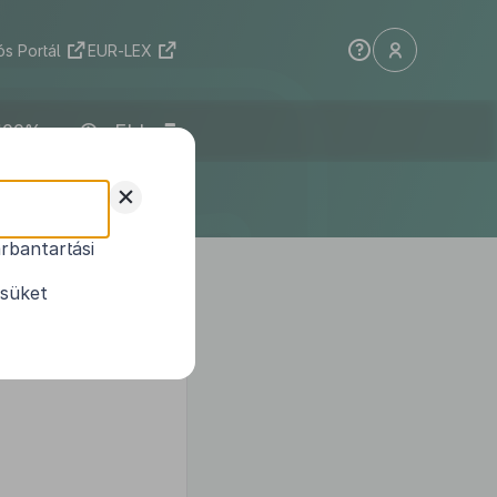
s Portál
EUR-LEX
ELI
et
+
rbantartási
ésüket
s alapvető feltétele, hogy a
ges az is, hogy a közlekedés