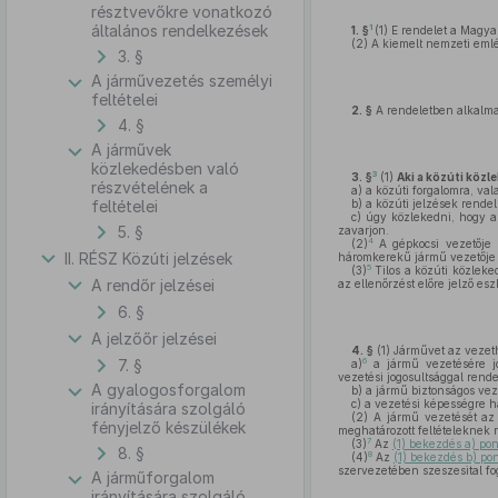
résztvevőkre vonatkozó
általános rendelkezések
1
1. §
(1)
E rendelet a Magyar
(2)
A kiemelt nemzeti emlék
3. §
A járművezetés személyi
feltételei
2. §
A rendeletben alkalma
4. §
A járművek
közlekedésben való
3
3. §
(1)
Aki a közúti közl
részvételének a
a)
a közúti forgalomra, va
feltételei
b)
a közúti jelzések rendel
c)
úgy közlekedni, hogy a
5. §
zavarjon.
4
(2)
A gépkocsi vezetője 
II. RÉSZ Közúti jelzések
háromkerekű jármű vezetője me
5
(3)
Tilos a közúti közleke
A rendőr jelzései
az ellenőrzést előre jelző es
6. §
A jelzőőr jelzései
4. §
(1)
Járművet az vezeth
7. §
6
a)
a jármű vezetésére jo
vezetési jogosultsággal rende
A gyalogosforgalom
b)
a jármű biztonságos vez
c)
a vezetési képességre há
irányítására szolgáló
(2)
A jármű vezetését az 
fényjelző készülékek
meghatározott feltételeknek 
7
(3)
Az
(1) bekezdés a) pon
8. §
8
(4)
Az
(1) bekezdés b) pon
szervezetében szeszesital fo
A járműforgalom
irányítására szolgáló