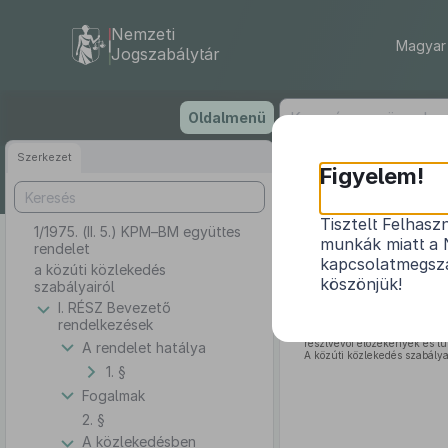
Nemzeti
Magyar 
Jogszabálytár
Ugrás
Oldalmenü
a
tartalomra
Szerkezet
1
Figyelem!
Tisztelt Felhasz
1/1975. (II. 5.) KPM–BM együttes
munkák miatt a 
rendelet
kapcsolatmegsza
a közúti közlekedés
köszönjük!
szabályairól
I. RÉSZ Bevezető
A közúti közlekedés bizto
rendelkezések
közlekedési szabályokat min
résztvevői előzékenyek és 
A rendelet hatálya
A közúti közlekedés szabálya
1. §
Fogalmak
2. §
A közlekedésben