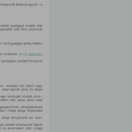
kiegészítő táblával együtt – a
 haladó gyalogost mutató zöld
olyamatos zöld fény jelzésnél
en levő gyalogos pedig köteles
 is mutatnak, a
(2) bekezdés
 pontjában említett fényjelző
ros-, középen kör alakú vagy
, majd együtt piros és sárga
agy kerékpárt mutató piros-,
dben zöld, sárga, piros, majd
ó gépjárművek áthaladásának
dben villogó sárga, folyamatos
 sárga fényjelzést ad; ilyen
s mellett elhelyezett (balról
l, és sorrendben zöld, villogó