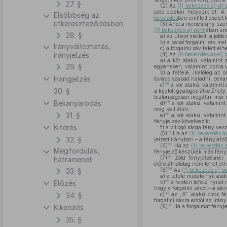
27. §
(2)
Az
(1) bekezdés a)–d) 
jobb oldalon helyezik el. A
Elsőbbség az
bekezdés
ben említett esetet
útkereszteződésben
(3)
Ahol a menetirány szerin
(1) bekezdés a) pont
jában eml
28. §
a)
az úttest mellett, a jobb
b)
a belső forgalmi sáv mell
Irányváltoztatás,
c)
a forgalmi sáv felett elh
irányjelzés
(4)
Az
(1) bekezdés a)–d) 
a)
a kör alakú, valamint a
29. §
egyenesen, valamint jobbra 
b)
a felfelé, illetőleg az 
Hangjelzés
tovább szabad haladni, bekan
28
c)
a kör alakú, valamint 
30. §
a kijelölt gyalogos átkelőhel
biztonságosan megállni már n
Bekanyarodás
29
d)
a kör alakú, valamint 
meg kell állni;
31. §
30
e)
a kör alakú, valamint 
fényjelzés következik;
Kitérés
f)
a villogó sárga fény vesz
31
(5)
Ha az
(1) bekezdés a
32. §
jelzett irányban – a fényjel
32
(6)
Ha az
(1) bekezdés 
Megfordulás,
fényjelző készülék más fény
33
(7)
Zöld fényjelzésnél s
hátramenet
előreláthatólag nem lehet el
34
33. §
(8)
Az
(1) bekezdés e) po
a)
a lefelé mutató nyíl ala
35
Előzés
b)
a ferdén lefelé nyilat
hogy a forgalmi sávot – a sáv
36
34. §
c)
az „X” alakú piros fé
forgalmi sávra ebből az irán
37
Kikerülés
(9)
Ha a forgalmat fényjel
35. §