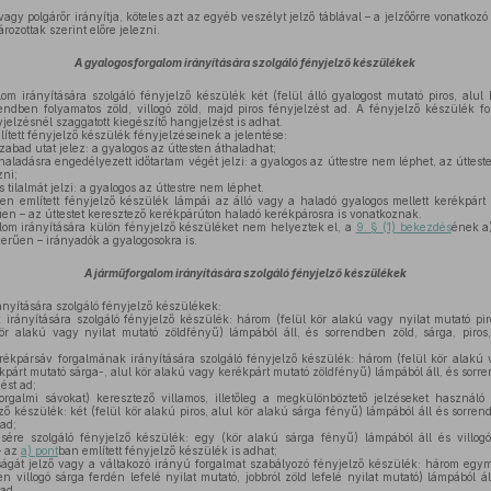
agy polgárőr irányítja, köteles azt az egyéb veszélyt jelző táblával – a jelzőőrre vonatkozó 
ozottak szerint előre jelezni.
A gyalogosforgalom irányítására szolgáló fényjelző készülékek
om irányítására szolgáló fényjelző készülék két (felül álló gyalogost mutató piros, alul
endben folyamatos zöld, villogó zöld, majd piros fényjelzést ad. A fényjelző készülék f
yjelzésnél szaggatott kiegészítő hangjelzést is adhat.
ített fényjelző készülék fényjelzéseinek a jelentése:
zabad utat jelez: a gyalogos az úttesten áthaladhat;
thaladásra engedélyezett időtartam végét jelzi: a gyalogos az úttestre nem léphet, az úttest
zni;
 tilalmát jelzi: a gyalogos az úttestre nem léphet.
en említett fényjelző készülék lámpái az álló vagy a haladó gyalogos mellett kerékpárt
en – az úttestet keresztező kerékpárúton haladó kerékpárosra is vonatkoznak.
lom irányítására külön fényjelző készüléket nem helyeztek el, a
9. § (1) bekezdés
ének a)
zerűen – irányadók a gyalogosokra is.
A járműforgalom irányítására szolgáló fényjelző készülékek
nyítására szolgáló fényjelző készülékek:
 irányítására szolgáló fényjelző készülék: három (felül kör alakú vagy nyilat mutató pi
kör alakú vagy nyilat mutató zöldfényű) lámpából áll, és sorrendben zöld, sárga, piros
ékpársáv forgalmának irányítására szolgáló fényjelző készülék: három (felül kör alakú v
párt mutató sárga-, alul kör alakú vagy kerékpárt mutató zöldfényű) lámpából áll, és sorren
ést ad;
rgalmi sávokat) keresztező villamos, illetőleg a megkülönböztető jelzéseket használ
lző készülék: két (felül kör alakú piros, alul kör alakú sárga fényű) lámpából áll és sorren
 ad;
ére szolgáló fényjelző készülék: egy (kör alakú sárga fényű) lámpából áll és villogó
– az
a) pont
ban említett fényjelző készülék is adhat;
ságát jelző vagy a váltakozó irányú forgalmat szabályozó fényjelző készülék: három egymá
n villogó sárga ferdén lefelé nyilat mutató, jobbról zöld lefelé nyilat mutató) lámpából ál
 ad.