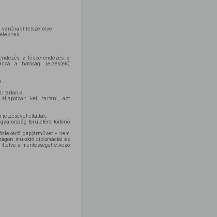
 van(nak) felszerelve;
teleknek;
rendezés, a fékberendezés, a
ábbá a hatósági jelzés(ek)
i,
 tartania.
állapotban kell tartani, azt
jelzésével elláttak.
yarország területére történő
közlekedő gépjárművet – nem
szágon működő diplomáciai és
illetve a mentességet élvező