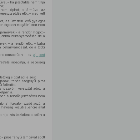
vel – ha jelzőtábla nem tiltja
ni;
re nem léphet; a járművel az
kereszteződés előtt – meg kell
et, az úttesten levő gyalogos
ztonságosan megállni már nem
ő járművek – a rendőr mögött –
 jobbra bekanyarodását, de a
vek – a rendőr előtt – balra
a bekanyarodását, de a többi
 értelemszerűen – az
a) pont
felfelé mozgatja, a sebesség
etőleg síppal ad jelzést,
jának, fehér szegélyű piros
felirattal;
angszórón keresztül adott, a
eljárnia.
ben a rendőr jelzésével nem
tonai forgalomszabályozó, a
hatóság közúti ellenőre által
lyen jelzés észlelése esetén a
t – piros fényű lámpával adott