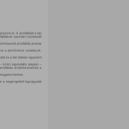
elyezik el. A jelzőtáblát a bal
elzőtáblával szemben közlekedő
 elhelyezett jelzőtábla jelzése
okra a járművekre vonatkozik,
jobb és a bal oldalon egyaránt
 külön jogszabály alapján –
 jelzőtábla rendelkezésének a
s megjelenhetnek.
etve a megengedett legnagyobb