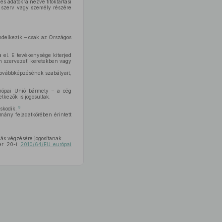
 és adatokra nézve titoktartási
s szerv vagy személy részére
rendelkezik – csak az Országos
a el. E tevékenysége kiterjed
en szervezeti keretekben vagy
 továbbképzésének szabályait,
urópai Unió bármely – a cég
elkezők is jogosultak.
9
skodik.
mány feladatkörében érintett
olás végzésére jogosítanak.
ber 20-i
2010/64/EU európai