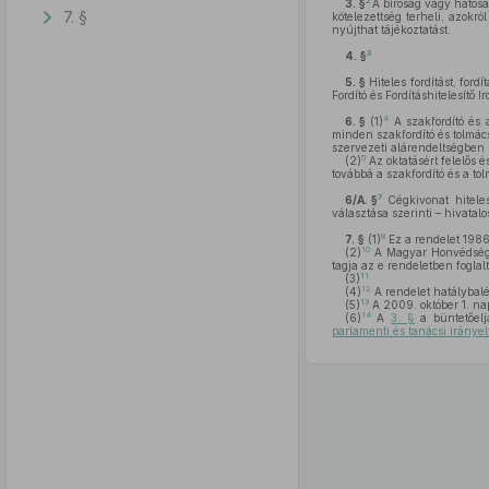
2
3. §
A bíróság vagy hatóság
7. §
kötelezettség terheli, azokr
nyújthat tájékoztatást.
3
4. §
5. §
Hiteles fordítást, for
Fordító és Fordításhitelesítő I
4
6. §
(1)
A szakfordító és a
minden szakfordító és tolmác
szervezeti alárendeltségben
5
(2)
Az oktatásért felelős 
továbbá a szakfordító és a to
7
6/A. §
Cégkivonat hitel
választása szerinti – hivatalo
8
7. §
(1)
Ez a rendelet 1986.
10
(2)
A Magyar Honvédség é
tagja az e rendeletben foglalt
11
(3)
12
(4)
A rendelet hatálybalép
13
(5)
A 2009. október 1. napj
14
(6)
A
3. §
a büntetőelj
parlamenti és tanácsi irányel