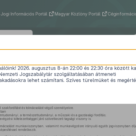
Jogi Információs Portál
Magyar Közlöny Portál
Céginformáció
24/1986. (VI. 26.) MT rendelet
nálóink! 2026. augusztus 8-án 22:00 és 22:30 óra között ka
a szakfordításról és tolmácsolásról
Nemzeti Jogszabálytár szolgáltatásában átmeneti
Hatályos: 2014. 09. 05. –
kadásokra lehet számítani. Szíves türelmüket és megért
iterjed
99. § (2) bekezdés c) pont], valamint az általuk munkaviszony keretében foglalkoztatott s
szakfordítást és tolmácsolást végző személyekre.
ában
omtudományi, a természettudományi, a műszaki és a gazdasági fordítás;
gzési kötelezettséggel járó szövetkezeti tagsági viszony is.
olmácsolást munkaviszonyban, valamint munkavégzésre irányuló egyéb jogviszonyban dí
képesítéssel rendelkezik.