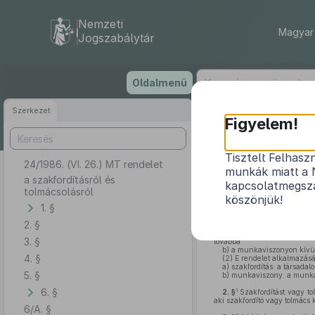
Nemzeti
Magyar 
Jogszabálytár
Ugrás
Oldalmenü
a
tartalomra
Szerkezet
Figyelem!
Tisztelt Felhasz
24/1986. (VI. 26.) MT rendelet
munkák miatt a 
a szakfordításról és
kapcsolatmegsza
tolmácsolásról
köszönjük!
1. §
2. §
1. §
(1)
A rendelet hatálya k
a)
a munkáltatókra [Mt. V. 
3. §
továbbá
b)
a munkaviszonyon kívül 
4. §
(2)
E rendelet alkalmazás
a)
szakfordítás: a társadal
5. §
b)
munkaviszony: a munkavé
6. §
1
2. §
Szakfordítást vagy t
aki szakfordító vagy tolmács 
6/A. §