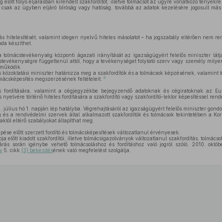
 előtt folyó eljárásban kirendelt szakfordítót, illetve tolmácsot az ügyre vonatkozó tényekre
ól csak az ügyben eljáró bíróság vagy hatóság, továbbá az adatok kezelésére jogosult má
dítás hitelesítését, valamint idegen nyelvű hiteles másolatot – ha jogszabály eltérően nem 
roda készíthet.
 tolmácstevékenység központi ágazati irányítását az igazságügyért felelős miniszter látj
stevékenységre függetlenül attól, hogy a tevékenységet folytató szerv vagy személy mily
 működik.
és közoktatási miniszter határozza meg a szakfordítók és a tolmácsok képzésének, valamint
6
lmácsképesítés megszerzésének feltételeit.
es fordítására, valamint a cégjegyzékbe bejegyzendő adatoknak és cégiratoknak az E
s nyelvére történő hiteles fordítására a szakfordító vagy szakfordító-lektor képesítéssel rend
 július hó 1. napján lép hatályba. Végrehajtásáról az igazságügyért felelős miniszter gondo
s a rendvédelmi szervek által alkalmazott szakfordítók és tolmácsok tekintetében a Kor
aktól eltérő szabályokat állapíthat meg.
ése előtt szerzett fordító és tolmácsképesítések változatlanul érvényesek.
a előtt kiadott szakfordítói, illetve tolmácsigazolványok változatlanul szakfordítás, tolmács
árás során igénybe vehető tolmácsoláshoz és fordításhoz való jogról szóló, 2010. októ
v
5. cikk
(3) bekezdés
ének való megfelelést szolgálja.