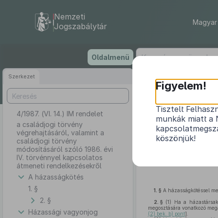
Nemzeti
Magyar 
Jogszabálytár
Ugrás
Oldalmenü
a
tartalomra
Szerkezet
Figyelem!
Tisztelt Felhasz
4/1987. (VI. 14.) IM rendelet
a család
munkák miatt a 
módosít
a családjogi törvény
kapcsolatmegsza
végrehajtásáról, valamint a
köszönjük!
családjogi törvény
módosításáról szóló 1986. évi
IV. törvénnyel kapcsolatos
átmeneti rendelkezésekről
A házasságkötés
1. §
1. §
A házasságkötéssel me
2. §
2. §
(1)
Ha a házastársak 
megosztására vonatkozó megá
Házassági vagyonjog
(2) bek. b) pont
].