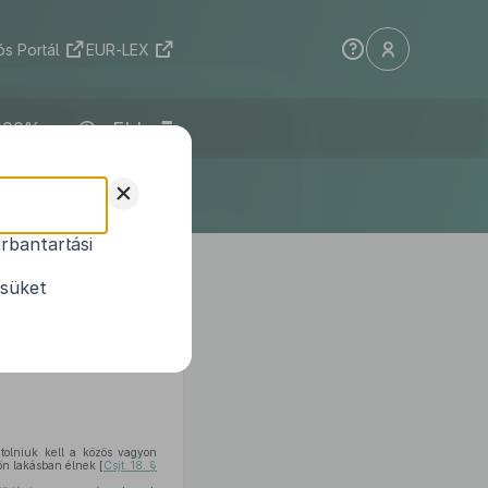
s Portál
EUR-LEX
ELI
+
rbantartási
i törvény
átmeneti
ésüket
tolniuk kell a közös vagyon
ön lakásban élnek [
Csjt. 18. §