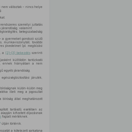
t nem változtak – nincs helye
g.
kat.
a rendszeres személyi juttatás
es járandóság, valamint
égkielégítés, betegszabadság
– a gyermeket gondozó szülő
s, munkaviszonyból, további
es jövedelmet (pl. megbízási
s, a
(2)–(3) bekezdés
szerinti
íjasként külföldön tartózkodó
atás, ennek hiányában a nem
legű egyéb járandóság.
 egészségbiztosítási járulék,
a bíróságnak külön-külön meg
léka illeti meg a jogosultat
 bíróság által meghatározott
ított tartásdíj esetében az
alapján kifizetett díjazásnak
n
foglalt mértéknek.
9
útján történik.
ározatát a kötelezett sorkatona