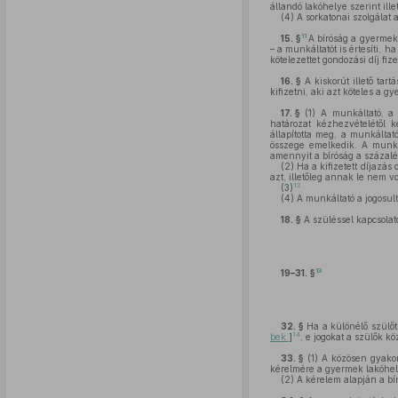
állandó lakóhelye szerint ill
(4)
A sorkatonai szolgálat 
11
15. §
A bíróság a gyermekt
– a munkáltatót is értesíti, h
kötelezettet gondozási díj fiz
16. §
A kiskorút illető tar
kifizetni, aki azt köteles a g
17. §
(1)
A munkáltató, a s
határozat kézhezvételétől k
állapította meg, a munkáltat
összege emelkedik. A munkab
amennyit a bíróság a százalé
(2)
Ha a kifizetett díjazás
azt, illetőleg annak le nem v
12
(3)
(4)
A munkáltató a jogosult
18. §
A szüléssel kapcsolato
13
19–31. §
32. §
Ha a különélő szülőt
14
bek.
]
, e jogokat a szülők k
33. §
(1)
A közösen gyakorol
kérelmére a gyermek lakóhely
(2)
A kérelem alapján a bír