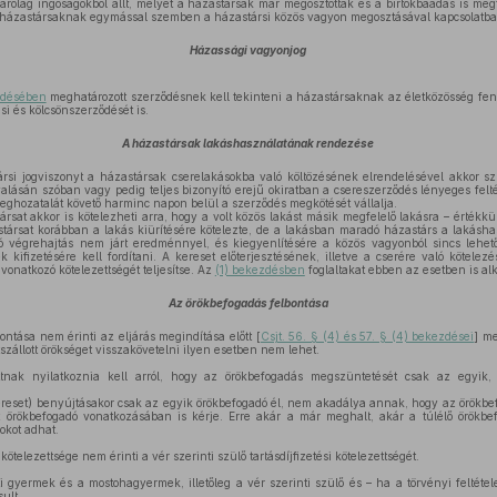
rólag ingóságokból állt, melyet a házastársak már megosztottak és a birtokbaadás is meg
 a házastársaknak egymással szemben a házastársi közös vagyon megosztásával kapcsolatba
Házassági vagyonjog
ezdésében
meghatározott szerződésnek kell tekinteni a házastársaknak az életközösség fenn
si és kölcsönszerződését is.
A házastársak lakáshasználatának rendezése
ársi jogviszonyt a házastársak cserelakásokba való költözésének elrendelésével akkor sz
alásán szóban vagy pedig teljes bizonyító erejű okiratban a csereszerződés lényeges feltét
meghozatalát követő harminc napon belül a szerződés megkötését vállalja.
ársat akkor is kötelezheti arra, hogy a volt közös lakást másik megfelelő lakásra – értékk
stársat korábban a lakás kiürítésére kötelezte, de a lakásban maradó házastárs a lakásha
ló végrehajtás nem járt eredménnyel, és kiegyenlítésére a közös vagyonból sincs lehet
k kifizetésére kell fordítani. A kereset előterjesztésének, illetve a cserére való kötelez
 vonatkozó kötelezettségét teljesítse. Az
(1) bekezdésben
foglaltakat ebben az esetben is al
Az örökbefogadás felbontása
ntása nem érinti az eljárás megindítása előtt [
Csjt. 56. § (4) és 57. § (4) bekezdései
] m
szállott örökséget visszakövetelni ilyen esetben nem lehet.
tnak nyilatkoznia kell arról, hogy az örökbefogadás megszüntetését csak az egyik,
reset) benyújtásakor csak az egyik örökbefogadó él, nem akadálya annak, hogy az örökbef
örökbefogadó vonatkozásában is kérje. Erre akár a már meghalt, akár a túlélő örökbe
okot adhat.
ötelezettsége nem érinti a vér szerinti szülő tartásdíjfizetési kötelezettségét.
i gyermek és a mostohagyermek, illetőleg a vér szerinti szülő és – ha a törvényi feltét
ult.