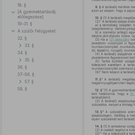
18. §
9. §
A tartásdíj mértéke m
azon az alapon, hogy a jogsza
[A gyermektartásdíj
előlegezése]
10. §
(1)
A tartásdíj megáll
4
(2)
A tartásdíj alapja első
19–31. §
a)
a bérköltség (alapbér, bé
(alapilletmény, illetménykiegé
A szülői felügyelet
b)
a személyi jellegű egyé
idejére járó díjazás, túlóra, ügy
32. §
(3)
Ha a
(2) bekezdés
sze
jövedelmi viszonyait is fi
33. §
munkaviszonyból, munkavégzé
díj, táppénz, nyugdíj, munkané
34. §
(4)
A tartásdíj alapjának 
jövedelemre figyelemmel kell
35. §
(5)
Tartós külföldi szolgá
kötelezett esetében a tart
36. §
munkaviszonyból származó 
5
(6)
Nem képezi a tartásdíj 
37–56. §
6
11. §
A tartásdíj megálla
57. §
magánnyugdíjpénztári tagdíj,
58. §
7
12. §
(1)
A gyermektartásd
kell határoznia, hogy a
10
tartásdíjként.
(2)
A tartásdíj alapössze
százaléka, melyet a bíróság f
8
13. §
A százalékos arán
alapösszegen, illetőleg a ha
olyan százalékát kell tartás
14. §
(1)
A sorkatonai szolgá
(2)
A családi segélyt a külö
10
(3)
Ha a kötelezett a tartá