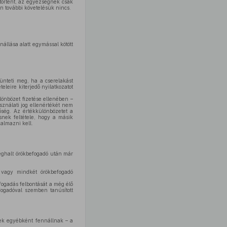
történt, az egyezségnek csak
n további követelésük nincs.
állása alatt egymással kötött
ünteti meg, ha a cserelakást
eleire kiterjedő nyilatkozatot
ülönbözet fizetése ellenében –
sználati jog ellenértékét nem
őség. Az értékkülönbözetet a
ésnek feltétele, hogy a másik
kalmazni kell.
eghalt örökbefogadó után már
 vagy mindkét örökbefogadó
ogadás felbontását a még élő
fogadóval szemben tanúsított
elek egyébként fennállnak – a