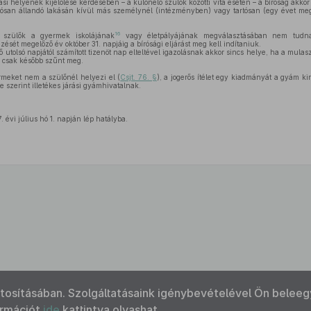
i helyének kijelölése kérdésében – a különélő szülők közötti vita esetén – a bíróság akkor 
artósan állandó lakásán kívül más személynél (intézményben) vagy tartósan (egy évet me
16
szülők a gyermek iskolájának
vagy életpályájának megválasztásában nem tudn
zését megelőző év október 31. napjáig a bírósági eljárást meg kell indítaniuk.
 utolsó napjától számított tizenöt nap elteltével igazolásnak akkor sincs helye, ha a mulasz
 csak később szűnt meg.
rmeket nem a szülőnél helyezi el (
Csjt. 76. §
), a jogerős ítélet egy kiadmányát a gyám ki
 szerint illetékes járási gyámhivatalnak.
 évi július hó 1. napján lép hatályba.
ztosításában. Szolgáltatásaink igénybevételével Ön beleeg
ormációt
ide
kattintva olvashat.