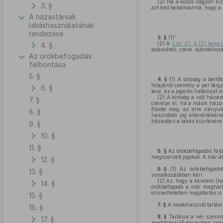
(2)
Ha a közös vagyon kizá
3. §
azt kell tartalmaznia, hogy
A házastársak
lakáshasználatának
rendezése
3
3. §
(1)
(2)
A
Csjt. 27. § (2) bek
4. §
adásvételi, csere, ajándékozá
Az örökbefogadás
felbontása
5. §
4. §
(1)
A bíróság a bérlőt
felajánló személy a per tárgy
6. §
tesz, és a jogerős határozat 
(2)
A bíróság a volt házast
7. §
cserélje el, ha a másik háza
fizette meg, az erre irányu
8. §
használati jog ellenértékéne
házastárs a lakás kiürítésére
9. §
10. §
11. §
5. §
Az örökbefogadás felbo
megszerzett jogokat. A már át
12. §
6. §
(1)
Az örökbefogadot
13. §
vonatkozásában kéri.
(2)
Az, hogy a kérelem (ke
14. §
örökbefogadó a már meghalt 
elviselhetetlen magatartás is 
15. §
7. §
A mostohaszülő tartási k
16. §
8. §
Tartásra a vér szerint
17. §
mostohaszülő egysorban jogos