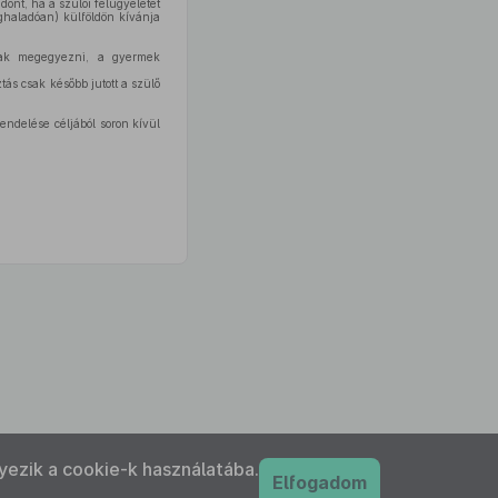
dönt, ha a szülői felügyeletet
ghaladóan) külföldön kívánja
ak megegyezni, a gyermek
tás csak később jutott a szülő
rendelése céljából soron kívül
yezik a cookie-k használatába.
Elfogadom