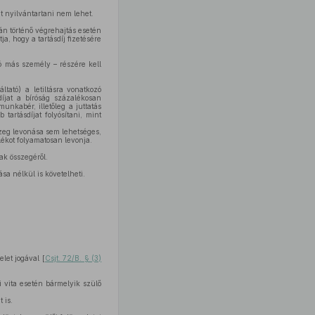
nt nyilvántartani nem lehet.
ján történő végrehajtás esetén
ja, hogy a tartásdíj fizetésére
zó más személy – részére kell
tató) a letiltásra vonatkozó
díjat a bíróság százalékosan
unkabér, illetőleg a juttatás
artásdíjat folyósítani, mint
szeg levonása sem lehetséges,
lékot folyamatosan levonja.
ak összegéről.
ása nélkül is követelheti.
let jogával [
Csjt. 72/B. § (3)
i vita esetén bármelyik szülő
 is.