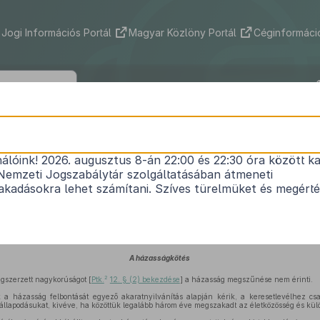
Jogi Információs Portál
Magyar Közlöny Portál
Céginformáció
4/1987. (VI. 14.) IM rendelet
nálóink! 2026. augusztus 8-án 22:00 és 22:30 óra között ka
jogi törvény végrehajtásáról, valamint a családjog
Nemzeti Jogszabálytár szolgáltatásában átmeneti
ásáról szóló
1986. évi IV. törvénnyel
kapcsolatos 
kadásokra lehet számítani. Szíves türelmüket és megért
1
rendelkezésekről
Hatályos: 2013. 01. 01. – 2014. 03. 14.
A házasságkötés
2
gszerzett nagykorúságot [
Ptk.
12. § (2) bekezdése
] a házasság megszűnése nem érinti.
a házasság felbontását egyező akaratnyilvánítás alapján kérik, a keresetlevélhez csa
llapodásukat, kivéve, ha közöttük legalább három éve megszakadt az életközösség és kül