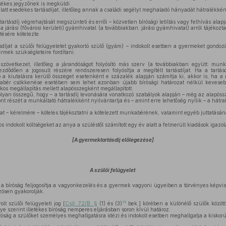
etékes jegyzőnek is megküldi.
alatt esedékes tartásdíjat, illetőleg annak a családi segélyt meghaladó hányadát hátralékké
artásdíj végrehajtását megszünteti és erről – közvetlen bírósági letiltás vagy felhívás alap
a a járási (fővárosi kerületi) gyámhivatal (a továbbiakban: járási gyámhivatal) arról tájékoztat
etésére kötelezte.
tásdíjat a szülői felügyeletet gyakorló szülő (gyám) – indokolt esetben a gyermeket gondo
yermek szükségleteire fordítani.
zövetkezet, illetőleg a járandóságot folyósító más szerv (a továbbiakban együtt: munkál
ezdődően a jogosult részére rendszeresen folyósítja a megítélt tartásdíjat. Ha a tartás
ó a kiutalásra kerülő összeget esetenként e százalék alapján számítja ki, akkor is, ha a m
ér csökkenése esetében sem lehet azonban újabb bírósági határozat nélkül kevesebb t
kos megállapítás mellett alapösszegként megállapított.
 olyan összegű, hogy – a tartásdíj levonására vonatkozó szabályok alapján – még az alapös
ont részét a munkáltató hátralékként nyilvántartja és – amint erre lehetőség nyílik – a hátra
at – kérelmére – köteles tájékoztatni a kötelezett munkabérének, valamint egyéb juttatásán
s indokolt költségeket az anya a szüléstől számított egy év alatt a felmerült kiadások igazol
[A gyermektartásdíj előlegezése]
A szülői felügyelet
 a bíróság feljogosítja a vagyonkezelés és a gyermek vagyoni ügyeiben a törvényes képvise
özösen gyakorolják.
15
t szülői felügyeleti jog [
Csjt. 72/B. §
(1) és (3)
bek.] körében a különélő szülők között
e szerint illetékes bíróság nemperes eljárásban soron kívül határoz.
óság a szülőket személyes meghallgatásra idézi és indokolt esetben meghallgatja a kiskorút