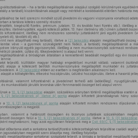
egváltoztatásának – ha a tartás megállapításának alapjául szolgáló körülmények egyébkén
bály a tartásdíj kiszámításának alapját vagy mértékét a korábbiaktól eltérően határozta me
apításához be kell szerezni mindkét szülő jövedelmi és vagyoni viszonyaira vonatkozó adato
sorban a tartásra köteles személy részére
rpótlék, kiegészítő fizetés, prémium, jutalom, 13. és további havi fizetés stb.), illetőleg 
szítés, illetménypótlék, egyéb kötelező pótlék, 13. havi illetmény stb.) címén juttatott össz
b kifizetésként, illetőleg nem rendszeres személyi juttatásként járó egyéb jövedelem (v
eleti díj, távolléti díj stb.).
rint nem állapítható meg tartásdíj, illetve a
(2) bekezdés
alapján megállapítható összeg 
gyelembe véve – a gyermek szükségletét nem fedezi, a tartásdíj megállapításánál a má
sre irányuló egyéb jogviszonyból, illetőleg a nem munkaviszonyból származó rendszer
lküli járadék, újítási díj, tőkejövedelem) is alapul kell venni.
megállapításánál a bíróságnak általában a keresetlevél beadását megelőző egy évi össze
 lennie.
latot teljesítő, külföldön magyar hatósági engedéllyel munkát vállaló, valamint ösztönd
ásdíj alapja a kötelezett belföldi munkaviszonyára megállapított munkabér és jutt
jövedelem. A
(3) bekezdést
ebben az esetben is megfelelően alkalmazni kell.
alapját a költségtérítés, étkezési hozzájárulás, üdülési hozzájárulás, illetve a hasonló jel
pításánál, valamint kifizetésénél a jövedelmet terhelő adó (adóelőleg), nyugdíjjárulék,
 és munkavállalói járulék levonása után fennmaradó összeget kell alapul venni.
íjnak a
10. § (2) bekezdése
alapján, százalékos arányban történő megállapítása esetén 
. § (2) bekezdésének
a)
, illetve
b)
pontja
alapján kifizetett járandóságnak hány száza
ge a
10. § (2) bekezdésnek
a)
pontja
alapján kifizetett minden rendszeres díjazásnak a
orintösszegben is megjelöl.
yban, valamint a határozott összegben és bizonyos juttatások százalékában megállap
tározott összegen felül a
10. § (2) bekezdésének
b)
pontja
, illetve a
10. § (3) bekezdése
díjként meghatározni, hogy azok együttesen feleljenek meg a
Csjt. 69/C. § (1) bekezdésébe
lat időtartama alatt a sorkatona tartásdíjfizetési kötelezettségének teljesítése családi segély
n jogszabályban megjelölt szerv állapítja meg, illetőleg folyósítja.
sdíj megállapításakor sorkatonai szolgálatot teljesít, a bíróság a tartásdíjat megállapító hat