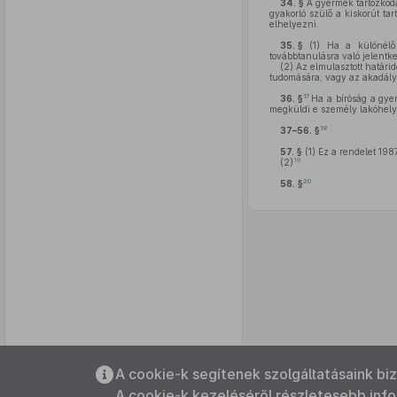
34. §
A gyermek tartózkodás
gyakorló szülő a kiskorút t
elhelyezni.
35. §
(1)
Ha a különélő 
továbbtanulásra való jelentke
(2)
Az elmulasztott határidő
tudomására, vagy az akadály
17
36. §
Ha a bíróság a gye
megküldi e személy lakóhelye
18
37–56. §
57. §
(1)
Ez a rendelet 1987.
19
(2)
20
58. §
Az oldalmenübe visszatéréshez
A cookie-k segítenek szolgáltatásaink bi
használhatja az
ALT + S
billentyűket.
A cookie-k kezeléséről részletesebb inf