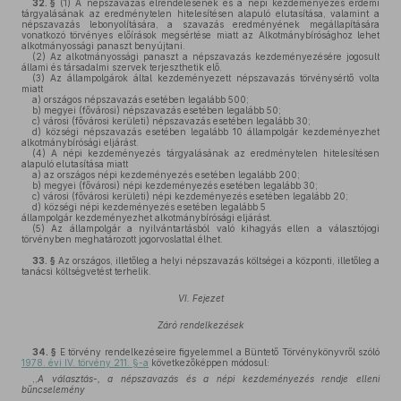
32. §
(1)
A népszavazás elrendelésének és a népi kezdeményezés érdemi
tárgyalásának az eredménytelen hitelesítésen alapuló elutasítása, valamint a
népszavazás lebonyolítására, a szavazás eredményének megállapítására
vonatkozó törvényes előírások megsértése miatt az Alkotmánybírósághoz lehet
alkotmányossági panaszt benyújtani.
(2)
Az alkotmányossági panaszt a népszavazás kezdeményezésére jogosult
állami és társadalmi szervek terjeszthetik elő.
(3)
Az állampolgárok által kezdeményezett népszavazás törvénysértő volta
miatt
a)
országos népszavazás esetében legalább 500;
b)
megyei (fővárosi) népszavazás esetében legalább 50;
c)
városi (fővárosi kerületi) népszavazás esetében legalább 30;
d)
községi népszavazás esetében legalább 10 állampolgár kezdeményezhet
alkotmánybírósági eljárást.
(4)
A népi kezdeményezés tárgyalásának az eredménytelen hitelesítésen
alapuló elutasítása miatt
a)
az országos népi kezdeményezés esetében legalább 200;
b)
megyei (fővárosi) népi kezdeményezés esetében legalább 30;
c)
városi (fővárosi kerületi) népi kezdeményezés esetében legalább 20;
d)
községi népi kezdeményezés esetében legalább 5
állampolgár kezdeményezhet alkotmánybírósági eljárást.
(5)
Az állampolgár a nyilvántartásból való kihagyás ellen a választójogi
törvényben meghatározott jogorvoslattal élhet.
33. §
Az országos, illetőleg a helyi népszavazás költségei a központi, illetőleg a
tanácsi költségvetést terhelik.
VI. Fejezet
Záró rendelkezések
34. §
E törvény rendelkezéseire figyelemmel a Büntető Törvénykönyvről szóló
1978. évi IV. törvény 211. §-a
következőképpen módosul:
,,
A választás-, a népszavazás és a népi kezdeményezés rendje elleni
bűncselemény