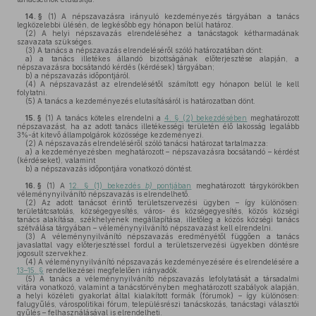
14. §
(1)
A népszavazásra irányuló kezdeményezés tárgyában a tanács
legközelebbi ülésén, de legkésőbb egy hónapon belül határoz.
(2)
A helyi népszavazás elrendeléséhez a tanácstagok kétharmadának
szavazata szükséges.
(3)
A tanács a népszavazás elrendeléséről szóló határozatában dönt:
a)
a tanács illetékes állandó bizottságának előterjesztése alapján, a
népszavazásra bocsátandó kérdés (kérdések) tárgyában;
b)
a népszavazás időpontjáról.
(4)
A népszavazást az elrendelésétől számított egy hónapon belül le kell
folytatni.
(5)
A tanács a kezdeményezés elutasításáról is határozatban dönt.
15. §
(1)
A tanács köteles elrendelni a
4. § (2) bekezdésében
meghatározott
népszavazást, ha az adott tanács illetékességi területén élő lakosság legalább
3%-át kitevő állampolgárok közössége kezdeményezi.
(2)
A népszavazás elrendeléséről szóló tanácsi határozat tartalmazza:
a)
a kezdeményezésben meghatározott – népszavazásra bocsátandó – kérdést
(kérdéseket), valamint
b)
a népszavazás időpontjára vonatkozó döntést.
16. §
(1)
A
12. § (1) bekezdés
b)
pontjában
meghatározott tárgykörökben
véleménynyilvánító népszavazás is elrendelhető.
(2)
Az adott tanácsot érintő területszervezési ügyben – így különösen:
területátcsatolás, községegyesítés, város- és községegyesítés, közös községi
tanács alakítása, székhelyének megállapítása, illetőleg a közös községi tanács
szétválása tárgyában – véleménynyilvánító népszavazást kell elrendelni.
(3)
A véleménynyilvánító népszavazás eredményétől függően a tanács
javaslattal vagy előterjesztéssel fordul a területszervezési ügyekben döntésre
jogosult szervekhez.
(4)
A véleménynyilvánító népszavazás kezdeményezésére és elrendelésére a
13–15. §
rendelkezései megfelelően irányadók.
(5)
A tanács a véleménynyilvánító népszavazás lefolytatását a társadalmi
vitára vonatkozó, valamint a tanácstörvényben meghatározott szabályok alapján,
a helyi közéleti gyakorlat által kialakított formák (fórumok) – így különösen:
falugyűlés, várospolitikai fórum, településrészi tanácskozás, tanácstagi választói
gyűlés – felhasználásával is elrendelheti.