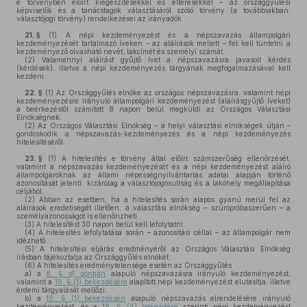
e törvényben előírt kiegészítésekkel és eltérésekkel – az országgyűlési
képviselők és a tanácstagok választásáról szóló törvény (a továbbiakban:
választójogi törvény) rendelkezései az irányadók.
21. §
(1)
A népi kezdeményezést és a népszavazás állampolgári
kezdeményezését tartalmazó íveken – az aláírások mellett – fel kell tüntetni a
kezdeményező olvasható nevét, lakcímét és személyi számát.
(2)
Valamennyi aláírást gyűjtő ívet a népszavazásra javasolt kérdés
(kérdések), illetve a népi kezdeményezés tárgyának megfogalmazásával kell
kezdeni.
22. §
(1)
Az Országgyűlés elnöke az országos népszavazásra, valamint népi
kezdeményezésre irányuló állampolgári kezdeményezést (aláírásgyűjtő íveket)
a beérkezéstől számított 8 napon belül megküldi az Országos Választási
Elnökségnek.
(2)
Az Országos Választási Elnökség – a helyi választási elnökségek útján –
gondoskodik a népszavazás-kezdeményezés és a népi kezdeményezés
hitelesítéséről.
23. §
(1)
A hitelesítés e törvény által előírt számszerűség ellenőrzését,
valamint a népszavazás kezdeményezését és a népi kezdeményezést aláíró
állampolgároknak az állami népességnyilvántartás adatai alapján történő
azonosítását jelenti, kizárólag a választójogosultság és a lakóhely megállapítása
céljából.
(2)
Abban az esetben, ha a hitelesítés során alapos gyanú merül fel az
aláírások eredetiségét illetően, a választási elnökség – szúrópróbaszerűen – a
személyazonosságot is ellenőrizheti.
(3)
A hitelesítést 30 napon belül kell lefolytatni.
(4)
A hitelesítés lefolytatása során – azonosítási céllal – az állampolgár nem
idézhető.
(5)
A hitelesítési eljárás eredményéről az Országos Választási Elnökség
írásban tájékoztatja az Országgyűlés elnökét.
(6)
A hitelesítés eredménytelensége esetén az Országgyűlés
a)
a
8. §
d)
pontján
alapuló népszavazásra irányuló kezdeményezést,
valamint a
18. § (1) bekezdésére
alapított népi kezdeményezést elutasítja, illetve
érdemi tárgyalását mellőzi;
b)
a
10. § (1) bekezdésén
alapuló népszavazás elrendelésére irányuló
kezdeményezést, és a
18. § (4) bekezdése
szerinti népi kezdeményezést