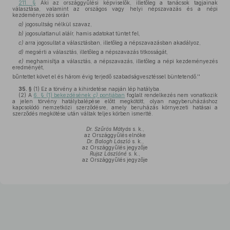
211. §
Aki az országgyűlési képviselők, illetőleg a tanácsok tagjainak
választása, valamint az országos vagy helyi népszavazás és a népi
kezdeményezés során
a)
jogosultság nélkül szavaz,
b)
jogosulatlanul aláír, hamis adatokat tüntet fel,
c)
arra jogosultat a választásban, illetőleg a népszavazásban akadályoz,
d)
megsérti a választás, illetőleg a népszavazás titkosságát,
e)
meghamisítja a választás, a népszavazás, illetőleg a népi kezdeményezés
eredményét,
bűntettet követ el és három évig terjedő szabadságvesztéssel büntetendő.''
35. §
(1)
Ez a törvény a kihirdetése napján lép hatályba.
(2)
A
6. § (1) bekezdésének
c)
pontjában
foglalt rendelkezés nem vonatkozik
a jelen törvény hatálybalépése előtt megkötött, olyan nagyberuházáshoz
kapcsolódó nemzetközi szerződésre, amely beruházás környezeti hatásai a
szerződés megkötése után váltak teljes körben ismertté.
Dr. Szűrös Mátyás
s. k.,
az Országgyűlés elnöke
Dr. Balogh László
s. k.,
az Országgyűlés jegyzője
Rujsz Lászlóné
s. k.,
az Országgyűlés jegyzője