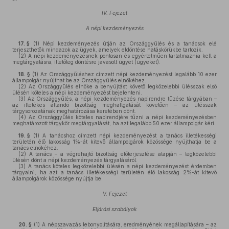
IV. Fejezet
A népi kezdeményezés
17. §
(1)
Népi kezdeményezés útján az Országgyűlés és a tanácsok elé
terjeszthetők mindazok az ügyek, amelyek eldöntése hatáskörükbe tartozik.
(2)
A népi kezdeményezésnek pontosan és egyértelműen tartalmaznia kell a
megtárgyalásra, illetőleg döntésre javasolt ügyet (ügyeket).
18. §
(1)
Az Országgyűléshez címzett népi kezdeményezést legalább 10 ezer
állampolgár nyújthat be az Országgyűlés elnökéhez.
(2)
Az Országgyűlés elnöke a benyújtást követő legközelebbi ülésszak első
ülésén köteles a népi kezdeményezést bejelenteni.
(3)
Az Országgyűlés, a népi kezdeményezés napirendre tűzése tárgyában –
az illetékes állandó bizottság meghallgatását követően – az ülésszak
tárgysorozatának meghatározása keretében dönt.
(4)
Az Országgyűlés köteles napirendjére tűzni a népi kezdeményezésben
meghatározott tárgykör megtárgyalását, ha azt legalább 50 ezer állampolgár kéri.
19. §
(1)
A tanácshoz címzett népi kezdeményezést a tanács illetékességi
területén élő lakosság 1%-át kitevő állampolgárok közössége nyújthatja be a
tanács elnökéhez.
(2)
A tanács – a végrehajtó bizottság előterjesztése alapján – legközelebbi
ülésén dönt a népi kezdeményezés tárgyalásáról.
(3)
A tanács köteles legközelebbi ülésén a népi kezdeményezést érdemben
tárgyalni, ha azt a tanács illetékességi területén élő lakosság 2%-át kitevő
állampolgárok közössége nyújtja be.
V. Fejezet
Eljárási szabályok
20. §
(1)
A népszavazás lebonyolítására, eredményének megállapítására – az