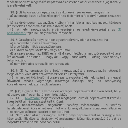
tanácsrendeletet megerősítő népszavazás esetében az értesítéshez a jogszabályt
is mellékelni kell.
28. §
(1)
Az országos népszavazás akkor érvényes és eredményes, ha
a)
az ország összes választópolgárának több mint a fele érvényesen szavazott
és
b)
az érvényesen szavazóknak több mint a fele a megfogalmazott kérdésre
(kérdésekre) azonos választ (válaszokat) adott.
(2)
A helyi népszavazás érvényességére és eredményességére az
(1)
bekezdésben
foglaltak megfelelően irányadók.
29. §
Országos és helyi szinten egyaránt érvénytelen a szavazat, ha
a)
a borítékban nincs szavazólap;
b)
a borítékban több szavazólap van;
c)
a szavazólapot széttépték vagy áthúzták;
d)
a szavazólapon az IGEN és a NEM szót, illetőleg a megszövegezett választ
(válaszokat) érintetlenül hagyták, vagy mindkettőt, illetőleg valamennyit
bekarikázták;
e)
nem hivatalos szavazólapon szavaztak.
30. §
(1)
Az országos és a helyi népszavazást a népszavazás időpontját
megelőzően kialakított szavazókörökben kell lefolytatni.
(2)
A megyei (fővárosi) népszavazás szavazókerületeinek számát a megyei
(fővárosi) tanács végrehajtó bizottsága állapítja meg, az arányosság
követelményeinek szem előtt tartásával.
31. §
(1)
Ugyanabban a kérdésben országos népszavazást 2 éven belül, helyi
népszavazást 1 éven belül nem lehet kitűzni.
(2)
Az új
Alkotmány
megerősítését megtagadó (elvető) népszavazást követő 1
éven belül új népszavazást kell kitűzni.
(3)
A népszavazással megerősített törvény módosítására – a törvény
hatálybalépését követő két éven túl – a törvényalkotásra vonatkozó általános
alkotmányos előírások szerint is sor kerülhet.
(4)
Nem lehet kitűzni országos, illetőleg helyi népszavazást az országgyűlési
képviselők, illetőleg tanácstagok választásának időpontját megelőző és ezt az
időpontot követő három hónapon belül.