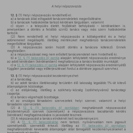
A helyi népszavazás
12. §
(1)
Helyi népszavazás rendelhető el:
a)
a tanácsok által elfogadott tanácsrendeletek megerősítésére;
b)
a tanácsok hatáskörébe tartozó kérdések tárgyában, valamint
c)
olyan – a település életét, fejlődését befolyásoló – kérdésekben is,
amelyekben a döntés a felsőbb szintű tanács vagy más szerv hatáskörébe
tartozik.
(2)
Nem rendelhető el helyi népszavazás a költségvetést és a helyi
adónemeket megállapító, illetőleg mértéküket meghatározó tanácsrendeletek
megerősítése tárgyában.
(3)
A népszavazás során hozott döntés a tanácsra kötelező. Ennek
megfelelően:
a)
a népszavazással meg nem erősített tanácsrendelet nem hirdethető ki;
b)
a
12. § (1) bekezdés
b)
pontja
alapján lefolytatott népszavazás eredménye
az adott kérdésben (kérdésekben) meghatározza a tanács további munkáját;
c)
a
12. § (1) bekezdés
c)
pontja
alapján lefolytatott népszavazás eredményétől
függően javaslattal vagy előterjesztéssel fordul a döntésre jogosult szervhez.
13. §
(1)
Helyi népszavazást kezdeményezhet:
a)
a tanácstag;
b)
az adott tanács illetékességi területén élő lakosság legalább 1%-át kitevő
állampolgárok közössége;
c)
az elöljáróság, illetőleg a székhely-község (székhelyváros) tanácstagi
csoportja;
d)
a tanács végrehajtó bizottsága;
e)
az országos társadalmi szervezetek helyi szervei, valamint a helyi
társadalmi szervezetek.
(2)
A
12. § (1) bekezdés
b)
pontjában
meghatározott népszavazást
kezdeményező szervek (személyek) a népszavazásra bocsátandó kérdés
(kérdések) megfogalmazására is javaslatot tesznek.
(3)
A népszavazást a tanács elnökénél kell kezdeményezni.
(4)
A
13. § (1) bekezdésébe
nem tartozó, nyilvánvalóan nem jogosult
személyektől, szervektől érkező, illetőleg az
(1) bekezdés
b)
pontjában
meghatározottnál kevesebb állampolgár által támogatott kezdeményezéseket a
tanácselnök elutasítja.