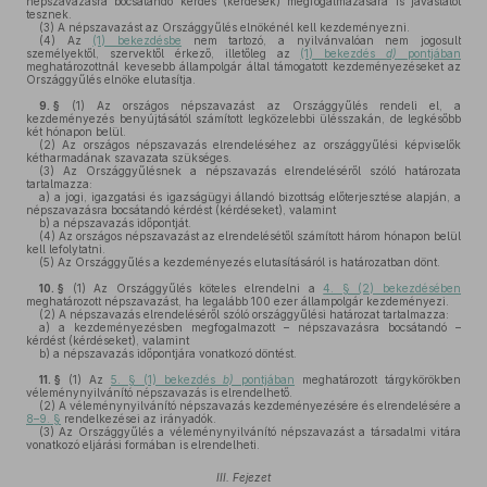
népszavazásra bocsátandó kérdés (kérdések) megfogalmazására is javaslatot
tesznek.
(3)
A népszavazást az Országgyűlés elnökénél kell kezdeményezni.
(4)
Az
(1) bekezdésbe
nem tartozó, a nyilvánvalóan nem jogosult
személyektől, szervektől érkező, illetőleg az
(1) bekezdés
d)
pontjában
meghatározottnál kevesebb állampolgár által támogatott kezdeményezéseket az
Országgyűlés elnöke elutasítja.
9. §
(1)
Az országos népszavazást az Országgyűlés rendeli el, a
kezdeményezés benyújtásától számított legközelebbi ülésszakán, de legkésőbb
két hónapon belül.
(2)
Az országos népszavazás elrendeléséhez az országgyűlési képviselők
kétharmadának szavazata szükséges.
(3)
Az Országgyűlésnek a népszavazás elrendeléséről szóló határozata
tartalmazza:
a)
a jogi, igazgatási és igazságügyi állandó bizottság előterjesztése alapján, a
népszavazásra bocsátandó kérdést (kérdéseket), valamint
b)
a népszavazás időpontját.
(4)
Az országos népszavazást az elrendelésétől számított három hónapon belül
kell lefolytatni.
(5)
Az Országgyűlés a kezdeményezés elutasításáról is határozatban dönt.
10. §
(1)
Az Országgyűlés köteles elrendelni a
4. § (2) bekezdésében
meghatározott népszavazást, ha legalább 100 ezer állampolgár kezdeményezi.
(2)
A népszavazás elrendeléséről szóló országgyűlési határozat tartalmazza:
a)
a kezdeményezésben megfogalmazott – népszavazásra bocsátandó –
kérdést (kérdéseket), valamint
b)
a népszavazás időpontjára vonatkozó döntést.
11. §
(1)
Az
5. § (1) bekezdés
b)
pontjában
meghatározott tárgykörökben
véleménynyilvánító népszavazás is elrendelhető.
(2)
A véleménynyilvánító népszavazás kezdeményezésére és elrendelésére a
8–9. §
rendelkezései az irányadók.
(3)
Az Országgyűlés a véleménynyilvánító népszavazást a társadalmi vitára
vonatkozó eljárási formában is elrendelheti.
III. Fejezet