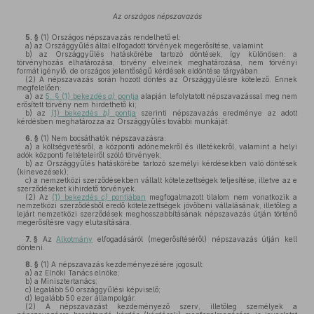
Az országos népszavazás
5. §
(1)
Országos népszavazás rendelhető el:
a)
az Országgyűlés által elfogadott törvények megerősítése, valamint
b)
az Országgyűlés hatáskörébe tartozó döntések, így különösen: a
törvényhozás elhatározása, törvény elveinek meghatározása, nem törvényi
formát igénylő, de országos jelentőségű kérdések eldöntése tárgyában.
(2)
A népszavazás során hozott döntés az Országgyűlésre kötelező. Ennek
megfelelően:
a)
az
5. § (1) bekezdés
a)
pontja
alapján lefolytatott népszavazással meg nem
erősített törvény nem hirdethető ki;
b)
az
(1) bekezdés
b)
pontja
szerinti népszavazás eredménye az adott
kérdésben meghatározza az Országgyűlés további munkáját.
6. §
(1)
Nem bocsáthatók népszavazásra:
a)
a költségvetésről, a központi adónemekről és illetékekről, valamint a helyi
adók központi feltételeiről szóló törvények;
b)
az Országgyűlés hatáskörébe tartozó személyi kérdésekben való döntések
(kinevezések);
c)
a nemzetközi szerződésekben vállalt kötelezettségek teljesítése, illetve az e
szerződéseket kihirdető törvények.
(2)
Az
(1) bekezdés
c)
pontjában
megfogalmazott tilalom nem vonatkozik a
nemzetközi szerződésből eredő kötelezettségek jövőbeni vállalásának, illetőleg a
lejárt nemzetközi szerződések meghosszabbításának népszavazás útján történő
megerősítésre vagy elutasítására.
7. §
Az
Alkotmány
elfogadásáról (megerősítéséről) népszavazás útján kell
dönteni.
8. §
(1)
A népszavazás kezdeményezésére jogosult:
a)
az Elnöki Tanács elnöke;
b)
a Minisztertanács;
c)
legalább 50 országgyűlési képviselő;
d)
legalább 50 ezer állampolgár.
(2)
A népszavazást kezdeményező szerv, illetőleg személyek a