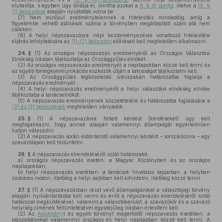
elutasítja, s egyben úgy bírálja el, mintha azokat a
8. §
d)
pontja
, illetve a
18. §
(1) bekezdése
alapján nyújtották volna be.
(7)
Nem minősül eredménytelennek a hitelesítés mindaddig, amíg a
figyelembe vehető aláírások száma a törvényben megállapított szám alá nem
csökken.
(8)
A helyi népszavazásra, népi kezdeményezésre vonatkozó hitelesítési
eljárás lefolytatására az
(1)–(7) bekezdés
előírásait kell megfelelően alkalmazni.
24. §
(1)
Az országos népszavazás eredményéről az Országos Választási
Elnökség írásban tájékoztatja az Országgyűlés elnökét.
(2)
Az országos népszavazás eredményét a napilapokban közzé kell tenni és
az egyéb tömegkommunikációs eszközök útján a lakosságot tájékoztatni kell.
(3)
Az Országgyűlés legközelebbi ülésszakán határozatba foglalja a
népszavazás eredményét.
(4)
A helyi népszavazás eredményéről a helyi választási elnökség elnöke
tájékoztatja a tanácselnököt.
(5)
A népszavazás eredményének közzétételére és határozatba foglalására a
(2) és (3) bekezdések
megfelelően irányadók.
25. §
(1)
A népszavazásra feltett kérdést (kérdéseket) úgy kell
megfogalmazni, hogy annak alapján valamennyi állampolgár egyértelműen
tudjon válaszolni.
(2)
A népszavazás során eldöntendő valamennyi kérdést – sorszámozva – egy
szavazólapon kell feltüntetni.
26. §
A népszavazás elrendeléséről szóló határozatot:
a)
országos népszavazás esetén: a Magyar Közlönyben és az országos
napilapokban;
b)
helyi népszavazás esetében: a tanácsok hivatalos lapjaiban, a helyben
szokásos módon, illetőleg a helyi sajtóban kell kihirdetni, illetőleg közzé tenni.
27. §
(1)
A népszavazásban részt vevő állampolgárokat a választójogi törvény
alapján nyilvántartásba kell venni és erről a népszavazás elrendeléséről szóló
határozat megküldésével, valamint a választókerület, a szavazókör és a szavazó
helyiség címének feltüntetésével egyidejűleg írásban értesíteni kell.
(2)
Az
Alkotmány
t és egyéb törvényt megerősítő népszavazás esetében, a
jogszabályokat valamennyi országos és helyi napilapban közzé kell tenni. A