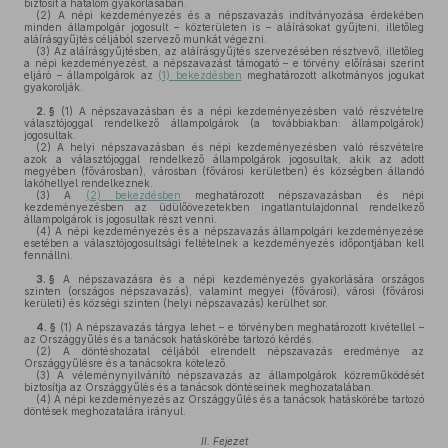
biztosít a hatalom gyakorlásában.
(2)
A népi kezdeményezés és a népszavazás indítványozása érdekében
minden állampolgár jogosult – közterületen is – aláírásokat gyűjteni, illetőleg
aláírásgyűjtés céljából szervező munkát végezni.
(3)
Az aláírásgyűjtésben, az aláírásgyűjtés szervezésében résztvevő, illetőleg
a népi kezdeményezést, a népszavazást támogató – e törvény előírásai szerint
eljáró – állampolgárok az
(1) bekezdésben
meghatározott alkotmányos jogukat
gyakorolják.
2. §
(1)
A népszavazásban és a népi kezdeményezésben való részvételre
választójoggal rendelkező állampolgárok (a továbbiakban: állampolgárok)
jogosultak.
(2)
A helyi népszavazásban és népi kezdeményezésben való részvételre
azok a választójoggal rendelkező állampolgárok jogosultak, akik az adott
megyében (fővárosban), városban (fővárosi kerületben) és községben állandó
lakóhellyel rendelkeznek.
(3)
A
(2) bekezdésben
meghatározott népszavazásban és népi
kezdeményezésben az üdülőövezetekben ingatlantulajdonnal rendelkező
állampolgárok is jogosultak részt venni.
(4)
A népi kezdeményezés és a népszavazás állampolgári kezdeményezése
esetében a választójogosultsági feltételnek a kezdeményezés időpontjában kell
fennállni.
3. §
A népszavazásra és a népi kezdeményezés gyakorlására országos
szinten (országos népszavazás), valamint megyei (fővárosi), városi (fővárosi
kerületi) és községi szinten (helyi népszavazás) kerülhet sor.
4. §
(1)
A népszavazás tárgya lehet – e törvényben meghatározott kivétellel –
az Országgyűlés és a tanácsok hatáskörébe tartozó kérdés.
(2)
A döntéshozatal céljából elrendelt népszavazás eredménye az
Országgyűlésre és a tanácsokra kötelező.
(3)
A véleménynyilvánító népszavazás az állampolgárok közreműködését
biztosítja az Országgyűlés és a tanácsok döntéseinek meghozatalában.
(4)
A népi kezdeményezés az Országgyűlés és a tanácsok hatáskörébe tartozó
döntések meghozatalára irányul.
II. Fejezet