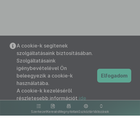
A cookie-k segítenek
szolgáltatásaink biztosításában.
Szolgáltatásaink
igénybevételével Ön
beleegyezik a cookie-k
Elfogadom
használatába.
A cookie-k kezeléséről
részletesebb információt
ide
kattintva olvashat.
Szerkezet
Keresés
Megnyitottak
Eszköztár
Változások