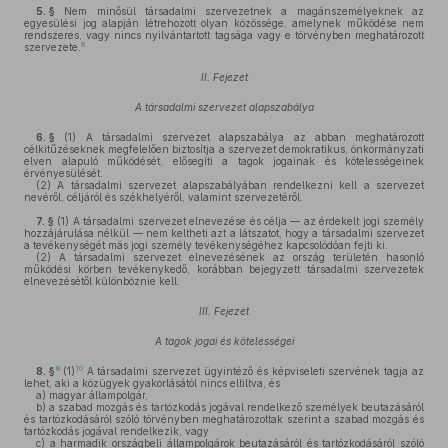
5. §
Nem minősül társadalmi szervezetnek a magánszemélyeknek az
egyesülési jog alapján létrehozott olyan közössége, amelynek működése nem
rendszeres, vagy nincs nyilvántartott tagsága vagy e törvényben meghatározott
8
szervezete.
II. Fejezet
A társadalmi szervezet alapszabálya
6. §
(1)
A társadalmi szervezet alapszabálya az abban meghatározott
célkitűzéseknek megfelelően biztosítja a szervezet demokratikus, önkormányzati
elven alapuló működését, elősegíti a tagok jogainak és kötelességeinek
érvényesülését.
(2)
A társadalmi szervezet alapszabályában rendelkezni kell a szervezet
nevéről, céljáról és székhelyéről, valamint szervezetéről.
7. §
(1)
A társadalmi szervezet elnevezése és célja — az érdekelt jogi személy
hozzájárulása nélkül — nem keltheti azt a látszatot, hogy a társadalmi szervezet
a tevékenységét más jogi személy tevékenységéhez kapcsolódóan fejti ki.
(2)
A társadalmi szervezet elnevezésének az ország területén hasonló
működési körben tevékenykedő, korábban bejegyzett társadalmi szervezetek
elnevezésétől különböznie kell.
III. Fejezet
A tagok jogai és kötelességei
9
10
8. §
(1)
A társadalmi szervezet ügyintéző és képviseleti szervének tagja az
lehet, aki a közügyek gyakorlásától nincs eltiltva, és
a)
magyar állampolgár,
b)
a szabad mozgás és tartózkodás jogával rendelkező személyek beutazásáról
és tartózkodásáról szóló törvényben meghatározottak szerint a szabad mozgás és
tartózkodás jogával rendelkezik, vagy
c)
a harmadik országbeli állampolgárok beutazásáról és tartózkodásáról szóló