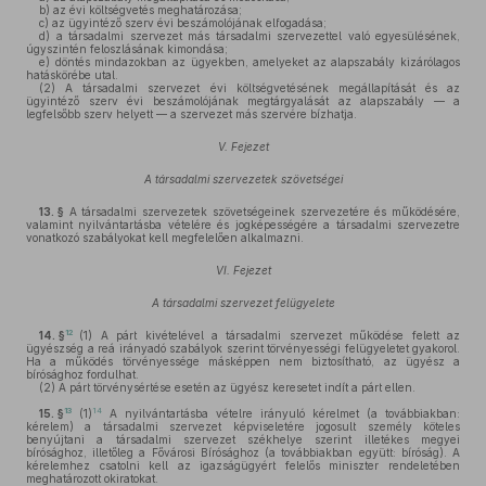
b)
az évi költségvetés meghatározása;
c)
az ügyintéző szerv évi beszámolójának elfogadása;
d)
a társadalmi szervezet más társadalmi szervezettel való egyesülésének,
úgyszintén feloszlásának kimondása;
e)
döntés mindazokban az ügyekben, amelyeket az alapszabály kizárólagos
hatáskörébe utal.
(2)
A társadalmi szervezet évi költségvetésének megállapítását és az
ügyintéző szerv évi beszámolójának megtárgyalását az alapszabály — a
legfelsőbb szerv helyett — a szervezet más szervére bízhatja.
V. Fejezet
A társadalmi szervezetek szövetségei
13. §
A társadalmi szervezetek szövetségeinek szervezetére és működésére,
valamint nyilvántartásba vételére és jogképességére a társadalmi szervezetre
vonatkozó szabályokat kell megfelelően alkalmazni.
VI. Fejezet
A társadalmi szervezet felügyelete
12
14. §
(1)
A párt kivételével a társadalmi szervezet működése felett az
ügyészség a reá irányadó szabályok szerint törvényességi felügyeletet gyakorol.
Ha a működés törvényessége másképpen nem biztosítható, az ügyész a
bírósághoz fordulhat.
(2)
A párt törvénysértése esetén az ügyész keresetet indít a párt ellen.
13
14
15. §
(1)
A nyilvántartásba vételre irányuló kérelmet (a továbbiakban:
kérelem) a társadalmi szervezet képviseletére jogosult személy köteles
benyújtani a társadalmi szervezet székhelye szerint illetékes megyei
bírósághoz, illetőleg a Fővárosi Bírósághoz (a továbbiakban együtt: bíróság). A
kérelemhez csatolni kell az igazságügyért felelős miniszter rendeletében
meghatározott okiratokat.