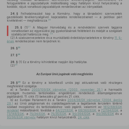
felügyeletére e jogszabályok módosításáig vagy hatályon kívül helyezéséig a
korábbi, rájuk vonatkozó jogszabályok rendelkezései az irányadóak.
24. §
Felhatalmazást kap a Kormány, hogy a társadalmi szervezetek
gazdálkodó tevékenységével kapcsolatos rendelkezéseket — a politikai párt
20
kivételével — meghatározza.
21
25. §
(1)
A Magyar Honvédség és a rendvédelmi szervek tagjaira
vonatkozóan az egyesülési jog gyakorlásának feltételeit és módját a szolgálati
22
szabályzat határozza meg.
(2)
A szakszervezetekre és a munkáltatói érdekképviseletekre e törvény
11. §-
ának
rendelkezései nem terjednek ki.
23
26. §
24
27. §
28. §
(1)
Ez a törvény kihirdetése napján lép hatályba.
25
(2)
Az Európai Unió jogának való megfelelés
26
29. §
Ez a törvény a következő uniós jogi aktusoknak való részleges
megfelelést szolgálja:
a)
a Tanács
2003/109/EK irányelve (2003. november 25.)
a harmadik
országok huzamos tartózkodási engedéllyel rendelkező állampolgárainak
jogállásáról, 11. cikk (1) bekezdés
g)
pont és 21. cikk;
b)
az Európai Parlament és a Tanács
2004/38/EK irányelve (2004. április
29.)
az Unió polgárainak és családtagjaiknak a tagállamok területén történő
szabad mozgáshoz és tartózkodáshoz való jogáról, valamint az
1612/68/EGK
rendelet
módosításáról, továbbá a
64/221/EGK
, a
68/360/EGK
, a
72/194/EGK
, a
73/148/EGK
, a
75/34/EGK
, a
75/35/EGK
, a
90/364/EGK
, a
90/365/EGK
és a
93/96/EGK irányelv
hatályon kívül helyezéséről,
24. cikk
.