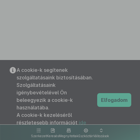
A cookie-k segítenek
szolgáltatásaink biztosításában.
Szolgáltatásaink
igénybevételével Ön
beleegyezik a cookie-k
Elfogadom
használatába.
A cookie-k kezeléséről
részletesebb információt
ide
kattintva olvashat.
Szerkezet
Keresés
Megnyitottak
Eszköztár
Változások