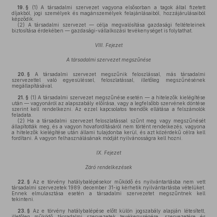
19. §
(1)
A társadalmi szervezet vagyona elsősorban a tagok által fizetett
díjakból, jogi személyek és magánszemélyek felajánlásaiból, hozzájárulásaiból
képződik.
(2)
A társadalmi szervezet — célja megvalósítása gazdasági feltételeinek
biztosítása érdekében — gazdasági-vállalkozási tevékenységet is folytathat.
VIII. Fejezet
A társadalmi szervezet megszűnése
20. §
A társadalmi szervezet megszűnik feloszlással, más társadalmi
szervezettel való egyesüléssel, feloszlatással, illetőleg megszűnésének
megállapításával.
21. §
(1)
A társadalmi szervezet megszűnése esetén — a hitelezők kielégítése
után — vagyonáról az alapszabály előírása, vagy a legfelsőbb szervének döntése
szerint kell rendelkezni. Az ezzel kapcsolatos teendők ellátása a felszámolók
feladata.
(2)
Ha a társadalmi szervezet feloszlatással szűnt meg vagy megszűnését
állapították meg, és a vagyon hovafordításáról nem történt rendelkezés, vagyona
a hitelezők kielégítése után állami tulajdonba kerül, és azt közérdekű célra kell
fordítani. A vagyon felhasználásának módját nyilvánosságra kell hozni.
IX. Fejezet
Záró rendelkezések
22. §
Az e törvény hatálybalépésekor működő és nyilvántartásba nem vett
társadalmi szervezetek 1989. december 31-ig kérhetik nyilvántartásba vételüket.
Ennek elmulasztása esetén a társadalmi szervezetet megszűntnek kell
tekinteni.
23. §
Az e törvény hatálybalépése előtt külön jogszabály alapján létesített,
illetőleg működő társadalmi szervezetek tevékenységére, szervezetére és