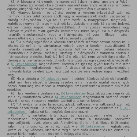
(2)
A bíróság a kérelemről nemperes eljárásban határoz, amelyre a Polgári
perrendtartás szabályait – ha e törvény másként nem rendelkezik és a nemperes
eljárás jellegéből más nem következik – kell megfelelően alkalmazni.
(3)
Hiányos kérelem benyújtása esetén a kérelem érkezésétől számított
harminc napon belül postára adott, vagy a kérelmezőnek átadott végzésben a
bíróság hiánypótlásra hívja fel a kérelmezőt. A hiánypótlásra megfelelő –
legfeljebb negyvenöt napos – határidőt kell biztosítani, amely kérelemre, indokolt
esetben tizenöt nappal meghosszabbítható. A hiánypótlás késedelmes vagy
hiányos teljesítése miatt igazolási kérelemnek nincs helye. Ha a hiánypótlási
határidőt elmulasztották, vagy a hiánypótlást hiányosan, illetve hibásan
terjesztették elő, a bíróság a kérelmet végzéssel elutasítja.
15
(4)
A bíróság legkésőbb a kérelem érkezésétől számított hatvan napon belül
köteles dönteni a nyilvántartásba vételről vagy a kérelem elutasításáról. E
határidő számításakor a hiánypótlásra felhívó végzés postára adásától
(átadásától) a hiányok pótlásáig, illetőleg a hiánypótlás elmaradása esetén a
hiánypótlásra biztosított határidő lejártáig eltelt idő nem vehető figyelembe. A
bíróság a nyilvántartásba vételről szóló határozatát az ügyészségnek is kézbesíti,
a
(6) bekezdésben
meghatározott esetben az igazságügyért felelős miniszter
rendeletében meghatározott módon. A társadalmi szervezet tevékenységét a
nyilvántartásba vételről szóló határozat jogerőre emelkedése napján kezdheti
meg.
(5)
Ha a bíróság a
(4) bekezdés
szerinti döntési kötelezettségének határidőn
belül nem tesz eleget, a bíróság vezetőjének a határidő lejártát követő nyolc
napon belül meg kell tennie a szükséges intézkedéseket a kérelem elbírálása
érdekében.
(6)
Ha a kérelem elbírálására az
(5) bekezdésben
foglaltak alapján nem került
sor, a nyilvántartásba vétel a
(4) bekezdésben
meghatározott határidő leteltét
követő kilencedik napon a kérelem szerinti tartalommal létrejön.
16
(7)
A nyilvántartásba bejegyzett adatok változását – a változástól számított
hatvan napon belül – a bíróságnak be kell jelenteni; a bejelentésre az
(1)–(6)
bekezdésben
foglaltakat kell megfelelően alkalmazni.
17
(8)
A nyilvántartás tartalmazza az igazságügyért felelős miniszter
rendeletében meghatározott adatokat, köztük a társadalmi szervezet
képviselőjének nevét, lakóhelyét. A nyilvántartás fennálló, illetve törölt adatai,
valamint a bírósághoz benyújtott iratok – a
(9) bekezdésben
meghatározott
kivétellel – nyilvánosak, ideértve a még el nem bírált kérelmet és mellékleteit is,
azokat bárki megtekintheti és azokról feljegyzést készíthet.