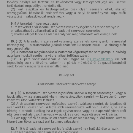
törvény hatálya alá tartozik, és bevándorolt vagy letelepedett jogállású, illetve
tartózkodási engedéllyel rendelkezik.
(2)
Párt alapítója és tisztségviselője csak olyan személy lehet, aki az
országgyűlési képviselők választásán vagy a helyi önkormányzati képviselők
választásán választójoggal rendelkezik.
9. §
A társadalmi szervezet tagja
a)
részt vehet a társadalmi szervezet tevékenységében és rendezvényein;
b)
választhat és választható a társadalmi szervezet szerveibe;
c)
köteles eleget tenni az alapszabályban meghatározott kötelességeinek.
10. §
(1)
A társadalmi szervezet valamely szervének törvénysértő határozatát
bármely tag — a tudomására jutástól számított 30 napon belül — a bíróság előtt
megtámadhatja.
(2)
A határozat megtámadása a határozat végrehajtását nem gátolja, a bíróság
azonban indokolt esetben a végrehajtást felfüggesztheti.
11
(3)
A párt vonatkozásában a párt tagját az
(1) bekezdésben
említett
jogosultság csak e törvény, valamint a pártok működéséről és gazdálkodásáról
szóló törvény megsértése esetén illeti meg.
IV. Fejezet
A társadalmi szervezet szervezeti rendje
11. §
(1)
A társadalmi szervezet legfelsőbb szerve a tagok összessége, vagy a
tagok által — az alapszabályban meghatározottak szerint — közvetlenül vagy
közvetett úton választott testület.
(2)
A társadalmi szervezet legfelsőbb szervét szükség szerint, de legalább öt
évenként kell összehívni. A legfelsőbb szervet össze kell hívni akkor is, ha azt a
bíróság elrendeli, illetőleg ha a tagok egyharmada vagy az alapszabályban ettől
eltérően meghatározott hányada — az ok és a cél megjelölésével — kívánja.
(3)
Az ügyintéző és képviseleti szerveket az alapszabály eltérő rendelkezése
hiányában titkos szavazással kell megválasztani.
12. §
(1)
A társadalmi szervezet legfelsőbb szervének hatáskörébe tartozik:
a)
az alapszabály megállapítása és módosítása;