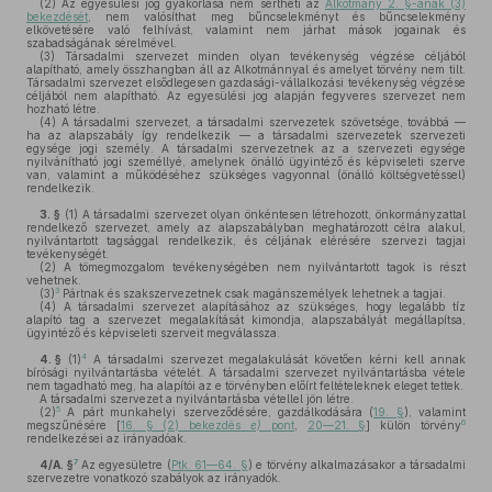
(2)
Az egyesülési jog gyakorlása nem sértheti az
Alkotmány 2. §-ának (3)
bekezdését
, nem valósíthat meg bűncselekményt és bűncselekmény
elkövetésére való felhívást, valamint nem járhat mások jogainak és
szabadságának sérelmével.
(3)
Társadalmi szervezet minden olyan tevékenység végzése céljából
alapítható, amely összhangban áll az Alkotmánnyal és amelyet törvény nem tilt.
Társadalmi szervezet elsődlegesen gazdasági-vállalkozási tevékenység végzése
céljából nem alapítható. Az egyesülési jog alapján fegyveres szervezet nem
hozható létre.
(4)
A társadalmi szervezet, a társadalmi szervezetek szövetsége, továbbá —
ha az alapszabály így rendelkezik — a társadalmi szervezetek szervezeti
egysége jogi személy. A társadalmi szervezetnek az a szervezeti egysége
nyilvánítható jogi személlyé, amelynek önálló ügyintéző és képviseleti szerve
van, valamint a működéséhez szükséges vagyonnal (önálló költségvetéssel)
rendelkezik.
3. §
(1)
A társadalmi szervezet olyan önkéntesen létrehozott, önkormányzattal
rendelkező szervezet, amely az alapszabályban meghatározott célra alakul,
nyilvántartott tagsággal rendelkezik, és céljának elérésére szervezi tagjai
tevékenységét.
(2)
A tömegmozgalom tevékenységében nem nyilvántartott tagok is részt
vehetnek.
3
(3)
Pártnak és szakszervezetnek csak magánszemélyek lehetnek a tagjai.
(4)
A társadalmi szervezet alapításához az szükséges, hogy legalább tíz
alapító tag a szervezet megalakítását kimondja, alapszabályát megállapítsa,
ügyintéző és képviseleti szerveit megválassza.
4
4. §
(1)
A társadalmi szervezet megalakulását követően kérni kell annak
bírósági nyilvántartásba vételét. A társadalmi szervezet nyilvántartásba vétele
nem tagadható meg, ha alapítói az e törvényben előírt feltételeknek eleget tettek.
A társadalmi szervezet a nyilvántartásba vétellel jön létre.
5
(2)
A párt munkahelyi szerveződésére, gazdálkodására (
19. §
), valamint
6
megszűnésére [
16. § (2) bekezdés
e)
pont
,
20—21. §
] külön törvény
rendelkezései az irányadóak.
7
4/A. §
Az egyesületre (
Ptk. 61—64. §
) e törvény alkalmazásakor a társadalmi
szervezetre vonatkozó szabályok az irányadók.