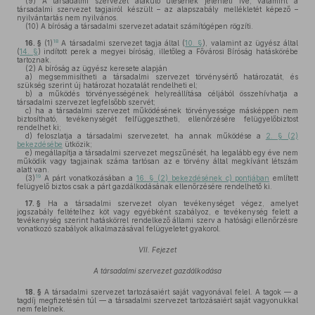
(9)
A társadalmi szervezet alakuló ülésének jelenléti íve, valamint a
társadalmi szervezet tagjairól készült – az alapszabály mellékletét képező –
nyilvántartás nem nyilvános.
(10)
A bíróság a társadalmi szervezet adatait számítógépen rögzíti.
18
16. §
(1)
A társadalmi szervezet tagja által (
10. §
), valamint az ügyész által
(
14. §
) indított perek a megyei bíróság, illetőleg a Fővárosi Bíróság hatáskörébe
tartoznak.
(2)
A bíróság az ügyész keresete alapján
a)
megsemmisítheti a társadalmi szervezet törvénysértő határozatát, és
szükség szerint új határozat hozatalát rendelheti el;
b)
a működés törvényességének helyreállítása céljából összehívhatja a
társadalmi szervezet legfelsőbb szervét;
c)
ha a társadalmi szervezet működésének törvényessége másképpen nem
biztosítható, tevékenységét felfüggesztheti, ellenőrzésére felügyelőbiztost
rendelhet ki;
d)
feloszlatja a társadalmi szervezetet, ha annak működése a
2. § (2)
bekezdésébe
ütközik;
e)
megállapítja a társadalmi szervezet megszűnését, ha legalább egy éve nem
működik vagy tagjainak száma tartósan az e törvény által megkívánt létszám
alatt van.
19
(3)
A párt vonatkozásában a
16. § (2) bekezdésének c) pontjában
említett
felügyelő biztos csak a párt gazdálkodásának ellenőrzésére rendelhető ki.
17. §
Ha a társadalmi szervezet olyan tevékenységet végez, amelyet
jogszabály feltételhez köt vagy egyébként szabályoz, e tevékenység felett a
tevékenység szerint hatáskörrel rendelkező állami szerv a hatósági ellenőrzésre
vonatkozó szabályok alkalmazásával felügyeletet gyakorol.
VII. Fejezet
A társadalmi szervezet gazdálkodása
18. §
A társadalmi szervezet tartozásaiért saját vagyonával felel. A tagok — a
tagdíj megfizetésén túl — a társadalmi szervezet tartozásaiért saját vagyonukkal
nem felelnek.