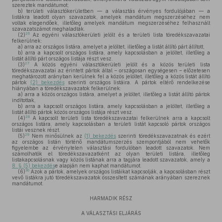
szereztek mandátumot;
b)
területi választókerületben — a választás érvényes fordulójában — a
listákra leadott olyan szavazatok, amelyek mandátum megszerzéséhez nem
voltak elegendőek, illetőleg amelyek mandátum megszerzéséhez felhasznált
szavazatszámot meghaladták.
26
(2)
Az egyéni választókerületi jelölt és a területi lista töredékszavazatai
felkerülnek:
a)
arra az országos listára, amelyet a jelöltet, illetőleg a listát állító párt állított,
b)
arra a kapcsolt országos listára, amely kapcsolásban a jelöltet, illetőleg a
listát állító párt országos listája részt vesz.
27
(3)
A közös egyéni választókerületi jelölt és a közös területi lista
töredékszavazatai az érintett pártok által – országosan egységesen – előzetesen
meghatározott arányban kerülnek fel a közös jelöltet, illetőleg a közös listát állító
pártok
(2) bekezdés
szerinti országos listáira. A pártok eltérő rendelkezése
hiányában a töredékszavazatok felkerülnek:
a)
arra a közös országos listára, amelyet a jelöltet, illetőleg a listát állító pártok
indítottak,
b)
arra a kapcsolt országos listára, amely kapcsolásban a jelöltet, illetőleg a
listát állító pártok közös országos listája részt vesz.
28
(4)
A kapcsolt területi lista töredékszavazatai felkerülnek arra a kapcsolt
országos listára, amely kapcsolásban a területi listát kapcsoló pártok országos
listái vesznek részt.
29
(5)
Nem minősülnek az
(1) bekezdés
szerinti töredékszavazatnak és ezért
az országos listán történő mandátumszerzés szempontjából nem vehetők
figyelembe az érvénytelen választási fordulóban leadott szavazatok. Nem
számolhatók el töredékszavazatként az olyan területi listára, illetőleg
listakapcsolásnak vagy közös listának arra a tagjára leadott szavazatok, amely a
8. § (5) bekezdés
e alapján nem kaphat mandátumot.
30
(6)
Azok a pártok, amelyek országos listáikat kapcsolják, a kapcsolásban részt
vevő listákra jutó töredékszavazatok összesített számának arányában szereznek
mandátumot.
HARMADIK RÉSZ
A VÁLASZTÁSI ELJÁRÁS