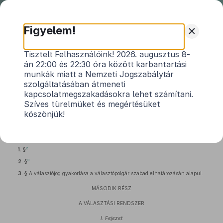
Nemzeti
Jogszabálytár
+
Figyelem!
1989. évi XXXIV. TÖRVÉNY
Tisztelt Felhasználóink! 2026. augusztus 8-
án 22:00 és 22:30 óra között karbantartási
1
az országgyűlési képviselők választásáról
munkák miatt a Nemzeti Jogszabálytár
szolgáltatásában átmeneti
Hatályos: 2011. 12. 22. – 2011. 12. 31.
kapcsolatmegszakadásokra lehet számítani.
Szíves türelmüket és megértésüket
köszönjük!
ELSŐ RÉSZ
A VÁLASZTÓJOG
2
1. §
3
2. §
3. §
A választójog gyakorlása a választópolgár szabad elhatározásán alapul.
MÁSODIK RÉSZ
A VÁLASZTÁSI RENDSZER
I. Fejezet