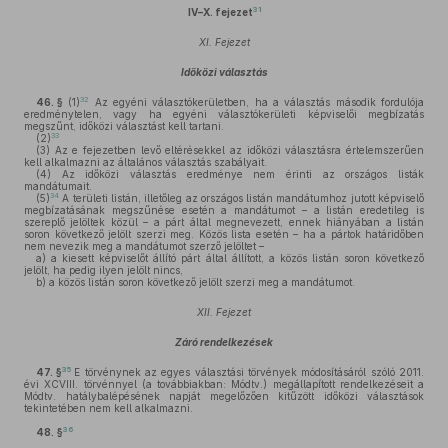
31
IV–X. fejezet
XI. Fejezet
Időközi választás
32
46. §
(1)
Az egyéni választókerületben, ha a választás második fordulója
eredménytelen, vagy ha egyéni választókerületi képviselői megbízatás
megszűnt, időközi választást kell tartani.
33
(2)
(3)
Az e fejezetben levő eltérésekkel az időközi választásra értelemszerűen
kell alkalmazni az általános választás szabályait.
(4)
Az időközi választás eredménye nem érinti az országos listák
mandátumait.
34
(5)
A területi listán, illetőleg az országos listán mandátumhoz jutott képviselő
megbízatásának megszűnése esetén a mandátumot – a listán eredetileg is
szereplő jelöltek közül – a párt által megnevezett, ennek hiányában a listán
soron következő jelölt szerzi meg. Közös lista esetén – ha a pártok határidőben
nem nevezik meg a mandátumot szerző jelöltet –
a)
a kiesett képviselőt állító párt által állított, a közös listán soron következő
jelölt, ha pedig ilyen jelölt nincs,
b)
a közös listán soron következő jelölt szerzi meg a mandátumot.
XII. Fejezet
Záró rendelkezések
35
47. §
E törvénynek az egyes választási törvények módosításáról szóló 2011.
évi XCVIII. törvénnyel (a továbbiakban: Módtv.) megállapított rendelkezéseit a
Módtv. hatálybalépésének napját megelőzően kitűzött időközi választások
tekintetében nem kell alkalmazni.
36
48. §