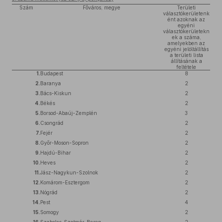
Szám
Főváros, megye
Területi
választókerületenk
ént azoknak az
egyéni
választókerületekn
ek a száma,
amelyekben az
egyéni jelöltállítás
a területi lista
állításának a
feltétele
1.
Budapest
8
2.
Baranya
2
3.
Bács-Kiskun
2
4.
Békés
2
5.
Borsod-Abaúj-Zemplén
3
6.
Csongrád
2
7.
Fejér
2
8.
Győr-Moson-Sopron
2
9.
Hajdú-Bihar
2
10.
Heves
2
11.
Jász-Nagykun-Szolnok
2
12.
Komárom-Esztergom
2
13.
Nógrád
2
14.
Pest
4
15.
Somogy
2