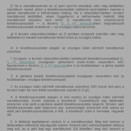
f)
Ha a mandátumoknak az
e)
pont szerinti elosztása után még betöltetlen
mandátum marad, akkor a töredékszavazatok csökkenő sorrendjében kapnak a
pártok mandátumot a kétharmados határig. Ha a választókerületben minden
mandátumot betöltöttek, akkor függetlenül a kétharmados határtól, több
mandátumot elosztani nem lehet. A mandátumot nem eredményező
töredékszavazatok — a törvény
8. § (4) bekezdés
ében meghatározott
töredékszavazatok kivételével — az országos listára kerülnek.
g)
A területi választókerületben az
f)
pontban elvégzett számítás után még
betöltetlenül maradó mandátumok felkerülnek az országos listára.
III.
A töredékszavazatok alapján az országos listán elérhető mandátumok
elosztása
1. Az egyén, a területi választókerületben keletkezett törekdékszavazatokat [
9.
§ (1) bekezdés
], országosan pártonként külön-külön összesíteni kell,
figyelemmel a törvény
8. § (4) bekezdés
ére is (a továbbiakban: a pártra leadott
töredékszavazat).
2. A pártokra leadott töredékszavazatokat országosan összesíteni kell (a
továbbiakban: országos töredékszavazat).
3. Az országos listán elérhető mandátumok számához (58) hozzá kell adni a
területi listán be nem töltött mandátumok számát [II./3
g)
].
4. A töredékszavazatok alapján ki kell osztani az országos listán elérhető
mandátumokat. Ennek eljárása a következő: Összeállítunk egy táblázatot,
amelynek első sorát a pártokra leadott töredékszavazatok képezik. Minden párt
töredékszavazatai alatt képezünk egy számoszlopot, amelynek első száma az
adott párt töredékszavazatainak a fele, a következő szám a harmada, negyede
stb.
5. A táblázat segítségével osztjuk ki a mandátumokat. Meg kell keresni a
táblázatban előforduló legnagyobb számot. Amelyik párt számoszlopában találjuk
meg azt, az a párt kap egy mandátumot. Ezt követően meg kell keresni a