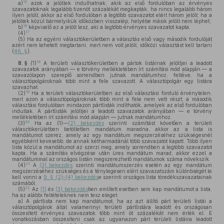
15
a)
azok a jelöltek indulhatnak, akik az első fordulóban az érvényes
szavazatoknak legalább tizenöt százalékát megkapták; ha nincs legalább három
ilyen jelölt, akkor az első fordulóban a legtöbb szavazatot elért három jelölt; ha a
jelöltek közül bármelyikük időközben visszalép, helyébe másik jelölt nem léphet;
16
b)
képviselő az a jelölt lesz, aki a legtöbb érvényes szavazatot kapta.
17
(4)
(5)
Ha az egyéni választókerületben a választás első vagy második fordulóját
azért nem lehetett megtartani, mert nem volt jelölt, időközi választást kell tartani
(
46. §
).
18
8. §
(1)
A területi választókerületben a pártok listáinak jelöltjei a leadott
szavazatok arányában — e törvény mellékletében írt számítási mód alapján — a
szavazólapon szereplő sorrendben jutnak mandátumhoz, feltéve, ha a
választópolgároknak több mint a fele szavazott. A választópolgár egy listára
szavazhat.
19
(2)
Ha a területi választókerületben az első választási forduló érvénytelen,
mert azon a választópolgároknak több mint a fele nem vett részt, a második
választási fordulóban mindazon pártlisták indíthatók, amelyek az első fordulóban
indultak. A pártlisták jelöltjei a leadott szavazatok arányában — e törvény
mellékletében írt számítási mód alapján — jutnak mandátumhoz.
20
(3)
Ha az (1)—
(2) bekezdés
szerinti számítást követően a területi
választókerületben betöltetlen mandátum maradna, akkor az a lista is
mandátumot szerez, amely az egy mandátum megszerzéséhez szükségesnél
egyébként kevesebb, de annak kétharmadánál több szavazatot kapott. Több ilyen
lista közül a mandátumot az szerzi meg, amely sorrendben a legtöbb szavazatot
kapta. Ha a számítás elvégzése után üres mandátum marad, akkor ezzel a
mandátummal az országos listán megszerezhető mandátumok száma növekszik.
21
(4)
A
(3) bekezdés
szerinti mandátumszerzés esetén az egy mandátum
megszerzéséhez szükséges és a ténylegesen elért szavazatszám különbségét le
kell vonni a
9. § (2)–(4) bekezdés
e szerinti országos lista töredékszavazatainak
számából.
22
(5)
Az
(1)
és
(3) bekezdés
ben említett esetben sem kap mandátumot a lista,
ha az alábbi feltételeknek nem tesz eleget:
a)
A pártlista nem kap mandátumot, ha az azt állító párt területi listái a
választópolgárok által valamennyi területi pártlistára leadott és országosan
összesített érvényes szavazatok több mint öt százalékát nem érték el. E
vonatkozásban összesíteni csak az ugyanazon párt területi listáira leadott