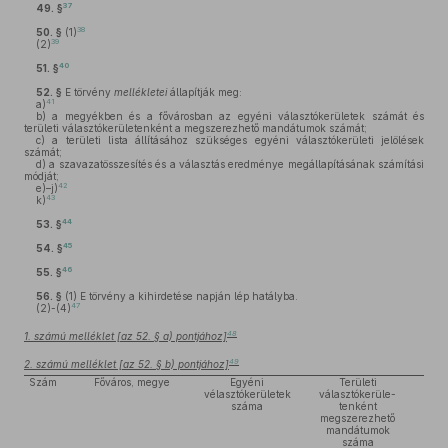
37
49. §
38
50. §
(1)
39
(2)
40
51. §
52. §
E törvény
mellékletei
állapítják meg:
41
a)
b)
a megyékben és a fővárosban az egyéni választókerületek számát és
területi választókerületenként a megszerezhető mandátumok számát;
c)
a területi lista állításához szükséges egyéni választókerületi jelölések
számát;
d)
a szavazatösszesítés és a választás eredménye megállapításának számítási
módját;
42
e)–j)
43
k)
44
53. §
45
54. §
46
55. §
56. §
(1)
E törvény a kihirdetése napján lép hatályba.
47
(2)-(4)
48
1. számú melléklet [az 52. § a) pontjához]
49
2. számú melléklet [az 52. § b) pontjához]
Szám
Főváros, megye
Egyéni
Területi
vélasztókerületek
választókerüle-
száma
tenként
megszerezhető
mandátumok
száma