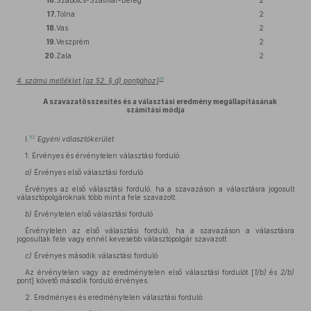
16.
Szabolcs-Szatmár-Bereg
2
17.
Tolna
2
18.
Vas
2
19.
Veszprém
2
20.
Zala
2
51
4. számú melléklet [az 52. § d) pontjához]
A szavazatösszesítés és a választási eredmény megállapításának
számítási módja
52
I.
Egyéni választókerület
1. Érvényes és érvénytelen választási forduló:
a)
Érvényes első választási forduló
Érvényes az első választási forduló, ha a szavazáson a választásra jogosult
választópolgároknak több mint a fele szavazott.
b)
Érvénytelen első választási forduló
Érvénytelen az első választási forduló, ha a szavazáson a választásra
jogosultak fele vagy ennél kevesebb választópolgár szavazott.
c)
Érvényes második választási forduló
Az érvénytelen vagy az eredménytelen első választási fordulót [
1/b)
és
2/b)
pont] követő második forduló érvényes.
2. Eredményes és eredménytelen választási forduló: