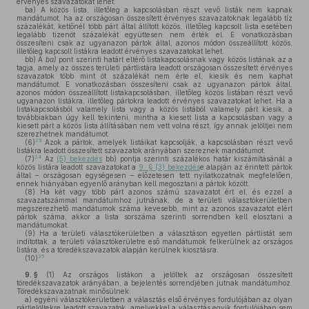
érvényes szavazatokat lehet.
ba)
A közös lista, illetőleg a kapcsolásban részt vevő listák nem kapnak
mandátumot, ha az országosan összesített érvényes szavazatoknak legalább tíz
százalékát, kettőnél több párt által állított közös, illetőleg kapcsolt lista esetében
legalább tizenöt százalékát együttesen nem érték el. E vonatkozásban
összesíteni csak az ugyanazon pártok által, azonos módon összeállított közös,
illetőleg kapcsolt listákra leadott érvényes szavazatokat lehet.
bb)
A
ba)
pont szerinti határt eltérő listakapcsolásnak vagy közös listának az a
tagja, amely az összes területi pártlistára leadott országosan összesített érvényes
szavazatok több mint öt százalékát nem érte el, kiesik és nem kaphat
mandátumot. E vonatkozásban összesíteni csak az ugyanazon pártok által,
azonos módon összeállított listakapcsolásban, illetőleg közös listában részt vevő
ugyanazon listákra, illetőleg pártokra leadott érvényes szavazatokat lehet. Ha a
listakapcsolásból valamely lista vagy a közös listából valamely párt kiesik, a
továbbiakban úgy kell tekinteni, mintha a kiesett lista a kapcsolásban vagy a
kiesett párt a közös lista állításában nem vett volna részt, így annak jelöltjei nem
szerezhetnek mandátumot.
23
(6)
Azok a pártok, amelyek listáikat kapcsolják, a kapcsolásban részt vevő
listákra leadott összesített szavazatok arányában szereznek mandátumot.
24
(7)
Az
(5) bekezdés
bb) pontja szerinti százalékos határ kiszámításánál a
közös listára leadott szavazatokat a
9. § (3) bekezdés
e alapján az érintett pártok
által – országosan egységesen – előzetesen tett nyilatkozatnak megfelelően,
ennek hiányában egyenlő arányban kell megosztani a pártok között.
(8)
Ha két vagy több párt azonos számú szavazatot ért el, és ezzel a
szavazatszámmal mandátumhoz jutnának, de a területi választókerületben
megszerezhető mandátumok száma kevesebb, mint az azonos szavazatot elért
pártok száma, akkor a lista sorszáma szerinti sorrendben kell elosztani a
mandátumokat.
(9)
Ha a területi választókerületben a választáson egyetlen pártlistát sem
indítottak, a területi választókerületre eső mandátumok felkerülnek az országos
listára, és a töredékszavazatok alapján kerülnek kiosztásra.
25
(10)
9. §
(1)
Az országos listákon a jelöltek az országosan összesített
töredékszavazatok arányában, a bejelentés sorrendjében jutnak mandátumhoz.
Töredékszavazatnak minősülnek:
a)
egyéni választókerületben a választás első érvényes fordulójában az olyan
pártjelöltekre leadott szavazatok, amelyekkel a választás egyik fordulójában sem