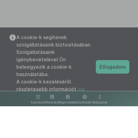
A cookie-k segítenek
szolgáltatásaink biztosításában.
Szolgáltatásaink
igénybevételével Ön
beleegyezik a cookie-k
Elfogadom
használatába.
A cookie-k kezeléséről
részletesebb információt
ide
kattintva olvashat.
Szerkezet
Keresés
Megnyitottak
Eszköztár
Változások