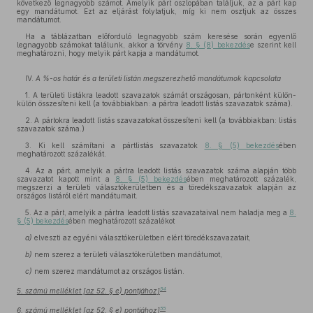
következő legnagyobb számot. Amelyik párt oszlopában találjuk, az a párt kap
egy mandátumot. Ezt az eljárást folytatjuk, míg ki nem osztjuk az összes
mandátumot.
Ha a táblázatban előforduló legnagyobb szám keresése során egyenlő
legnagyobb számokat találunk, akkor a törvény
8. § (8) bekezdés
e szerint kell
meghatározni, hogy melyik párt kapja a mandátumot.
IV.
A %-os határ és a területi listán megszerezhető mandátumok kapcsolata
1. A területi listákra leadott szavazatok számát országosan, pártonként külön-
külön összesíteni kell (a továbbiakban: a pártra leadott listás szavazatok száma).
2. A pártokra leadott listás szavazatokat összesíteni kell (a továbbiakban: listás
szavazatok száma.)
3. Ki kell számítani a pártlistás szavazatok
8. § (5) bekezdés
ében
meghatározott százalékát.
4. Az a párt, amelyik a pártra leadott listás szavazatok száma alapján több
szavazatot kapott mint a
8. § (5) bekezdés
ében meghatározott százalék,
megszerzi a területi választókerületben és a töredékszavazatok alapján az
országos listáról elért mandátumait.
5. Az a párt, amelyik a pártra leadott listás szavazataival nem haladja meg a
8.
§ (5) bekezdés
ében meghatározott százalékot
a)
elveszti az egyéni választókerületben elért töredékszavazatait,
b)
nem szerez a területi választókerületben mandátumot,
c)
nem szerez mandátumot az országos listán.
54
5. számú melléklet [az 52. § e) pontjához]
55
6. számú melléklet [az 52. § e) pontjához]