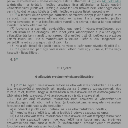
pártok részvételével – közös országos listát állíthatnak. A
(3)
és
(4) bekezdés
tekintetében a területi, illetőleg országos lista állításakor a közös egyéni
választókerületi jelölteket, illetőleg a közös területi listákat nem lehet figyelembe
venni. Az önálló vagy közös területi, illetőleg országos listák kapcsolhatók.
10
(6)
A területi és az országos pártlistán háromszor annyi jelölt állítható, mint
az adott listán megszerezhető mandátumok száma. Ha a bejelentett jelöltek
száma kevesebb, mint a lista által elért mandátum száma, akkor a ki nem adható
mandátum betöltetlen marad.
(7)
Ugyanaz a személy egyidejűleg egy egyéni választókerületben, egy
területi listán és az országos listán lehet jelölt. Amennyiben a jelölt az egyéni
választókerületben mandátumot szerez, őt a területi listáról, illetőleg az országos
listáról törölni kell. Ha a mandátumot a területi listán a jelölt megszerzi, a
pártjelölt nevét az országos listáról törölni kell.
(8)
Ha a párt listájáról a jelölt kiesik, helyébe a listán soronkövetkező jelölt lép.
11
(9)
Ugyanazon párt egy választókerületben csak egy – önálló, közös vagy
kapcsolt – listát állíthat.
12
6. §
III. Fejezet
A választás eredményének megállapítása
13
7. §
(1)
Az egyéni választókerületben az első választási fordulóban az a jelölt
lesz országgyűlési képviselő, aki megkapta az érvényes szavazatoknak több
mint a felét, feltéve, hogy a szavazáson a választókerület választópolgárainak
több mint a fele szavazott. A választópolgár egy jelöltre szavazhat.
(2)
Ha az első választási fordulóban nem szavazott a választókerület
választópolgárainak több mint a fele, (a továbbiakban: érvénytelen választási
forduló) a második választási fordulóban
a)
mindazok a jelöltek indulhatnak, akik az első fordulóban indultak;
14
b)
képviselő az a jelölt lesz, aki a legtöbb érvényes szavazatot kapta.
(3)
Ha az első választási fordulóban a választókerület választópolgárainak több
mint a fele szavazott ugyan, de egy jelölt sem kapta meg az érvényes
szavazatoknak több mint a felét, (a továbbiakban: eredménytelen választási
forduló) a második választási fordulóban