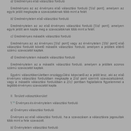
a)
Eredményes első választási forduló
Eredményes az az érvényes első választási forduló [1/
a)
pont], amelyen az
egyik jelölt megkapta a szavazatoknak több mint a felét.
b)
Eredménytelen első választási forduló
Eredménytelen az az első érvényes választási forduló [1/
a)
pont], amelyen
egyik jelölt sem kapta meg a szavazatoknak több mint a felét.
c)
Eredményes második választási forduló
Eredményes az az érvényes [
1/a)
pont] vagy az érvénytelen [
1/b)
pont] első
választási fordulót követő második választási forduló, amelyen a jelöltek eltérő
számú szavazatot kaptak.
d)
Eredménytelen második választási forduló
Eredménytelen az a második választási forduló, amelyen a jelöltek azonos
számú szavazatot kaptak.
Egyéni választókerületben országgyűlési képviselő az a jelölt lesz, aki az első
érvényes választási fordulóban megkapta a
2/a)
pont szerinti szavazatszámot,
vagy a második választási fordulóban a
2/c)
pontban foglaltakra figyelemmel a
legtöbb érvényes szavazatot kapta.
II.
Területi választókerület
53
1.
Érvényes és érvénytelen választási forduló
a)
Érvényes választási forduló
Érvényes az első választási forduló, ha a szavazáson a választásra jogosultak
több mint a fele szavazott.
b)
Érvénytelen választási forduló