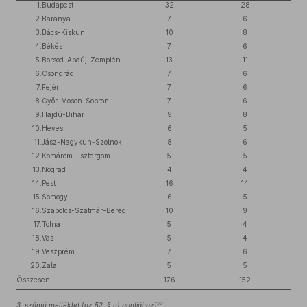
1.
Budapest
32
28
2.
Baranya
7
6
3.
Bács-Kiskun
10
8
4.
Békés
7
6
5.
Borsod-Abaúj-Zemplén
13
11
6.
Csongrád
7
6
7.
Fejér
7
6
8.
Győr-Moson-Sopron
7
6
9.
Hajdú-Bihar
9
8
10.
Heves
6
5
11.
Jász-Nagykun-Szolnok
8
6
12.
Komárom-Esztergom
5
5
13.
Nógrád
4
4
14.
Pest
16
14
15.
Somogy
6
5
16.
Szabolcs-Szatmár-Bereg
10
9
17.
Tolna
5
4
18.
Vas
5
4
19.
Veszprém
7
6
20.
Zala
5
5
Összesen:
176
152
50
3. számú melléklet [az 52. § c) pontjához]