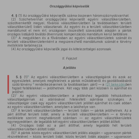
Országgyűlési képviselők
4. §
(1)
Az országgyűlési képviselők száma összesen háromszáznyolcvanhat.
(2)
Százhetvenhat országgyűlési képviselőt egyéni választókerületben,
százötvenkettőt megyei, fővárosi választókerületben (a továbbiakban: területi
választókerület) listán választanak. Az egyéni és a területi választókerületben
mandátumot el nem ért, országosan összesített szavazatok alapján a pártok
országos listájáról további ötvennyolc kompenzációs mandátum kerül betöltésre.
4
(3)
A megyékben és a fővárosban az egyéni választókerületek számát és
területi választókerületenként a megszerezhető mandátumok számát e törvény
melléklete
tartalmazza.
(4)
Az országgyűlési képviselők jogai és kötelezettségei azonosak.
II. Fejezet
A jelölés
5
5. §
(1)
Az egyéni választókerületben a választópolgárok és azok az
egyesületek, amelyek megfelelnek a pártok működéséről és gazdálkodásáról
6
szóló törvény
rendelkezéseinek (a továbbiakban: párt) — a
(2) bekezdés
ben
foglalt feltételekkel — jelölhetnek. Két vagy több párt közösen is ajánlhat és
jelölhet.
7
(2)
Az egyéni választókerületben a jelöléshez legalább hétszázötven
választópolgárnak az aláírásával hitelesített ajánlása szükséges. A
választópolgár csak egy egyéni választókerületi jelöltet ajánlhat és csak abban
az egyéni választókerületben, amelyben a lakóhelye van.
8
(3)
A területi választókerületben — területi listán — pártok jelölhetnek. Az a
párt állíthat területi listát, amely a területi választókerületben — e törvény
melléklete szerint meghatározott számban — az egyéni választókerületek
egynegyedében, de legalább két egyéni választókerületben jelöltet állított.
(4)
Országos listát az a párt állíthat, amely legalább hét területi
választókerületben állított listát.
9
(5)
A pártok közös egyéni választókerületi jelölés alapján – ugyanazon pártok
részvételével – közös területi listát, közös területi listák alapján – ugyanazon