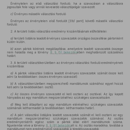
Érvénytelen az első választási forduló, ha a szavazáson a választásra
jogosultak fele vagy annál kevesebb választópolgár szavazott.
c)
Érvényes második választási forduló
Érvényes az érvénytelen első fordulót [
1/b)
pont] követő második választási
forduló.
2. A területi listás választási eredmény kiszámításának előfeltételei:
a)
területi listákra leadott érvényes szavazatok országos összesítése pártonként
külön-külön,
b)
azon pártok körének megállapítása, amelyekre leadott szavazatok összege
nem haladta meg a törvény
8. § (5) bekezdés
ében meghatározott százalékos
határt.
3. A területi választókerületben az érvényes választási forduló eredményének
kiszámítása:
a)
A pártok választási listáira leadott érvényes szavazatok számát össze kell
adni (a továbbiakban: összes érvényes szavazat).
b)
A választókerületben megszerezhető mandátumok számához egyet hozzá
kell adni (a továbbiakban: osztó).
c)
Az összes érvényes szavazatot el kell osztani az osztóval. Az így kapott
hányados az egy mandátum megszerzéséhez szükséges szavazatszám.
d)
Meg kell állapítani az egy mandátum eléréséhez szükséges szavazatok
számának kétharmadát (a továbbiakban: kétharmados határ).
e)
A párt választási listájára leadott szavazatok számát el kell osztani az egy
mandátum megszerzéséhez szükséges szavazatok számával. Az osztás
eredményenkénti egész szám a pártok által elért mandátumok száma,
figyelembe véve a törvény
8. § (8) bekezdés
ét is. Az osztás maradéka, továbbá a
mandátumot nem eredményező szavazatok a töredékszavazatok.