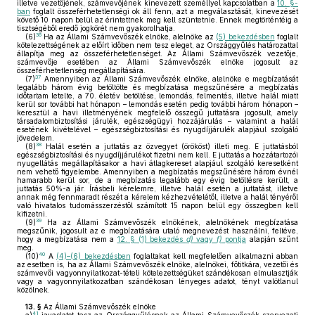
illetve vezetőjének, számvevőjének kinevezett személlyel kapcsolatban a
10. §-
ban
foglalt összeférhetetlenségi ok áll fenn, azt a megválasztását, kinevezését
követő 10 napon belül az érintettnek meg kell szüntetnie. Ennek megtörténtéig a
tisztségéből eredő jogkörét nem gyakorolhatja.
36
(6)
Ha az Állami Számvevőszék elnöke, alelnöke az
(5) bekezdésben
foglalt
kötelezettségének az előírt időben nem tesz eleget, az Országgyűlés határozattal
állapítja meg az összeférhetetlenséget. Az Állami Számvevőszék vezetője,
számvevője esetében az Állami Számvevőszék elnöke jogosult az
összeférhetetlenség megállapítására.
37
(7)
Amennyiben az Állami Számvevőszék elnöke, alelnöke e megbízatását
legalább három évig betöltötte és megbízatása megszűnésére a megbízatás
időtartam letelte, a 70. életév betöltése, lemondás, felmentés, illetve halál miatt
kerül sor további hat hónapon – lemondás esetén pedig további három hónapon –
keresztül a havi illetményének megfelelő összegű juttatásra jogosult, amely
társadalombiztosítási járulék, egészségügyi hozzájárulás – valamint a halál
esetének kivételével – egészségbiztosítási és nyugdíjjárulék alapjául szolgáló
jövedelem.
38
(8)
Halál esetén a juttatás az özvegyet (örököst) illeti meg. E juttatásból
egészségbiztosítási és nyugdíjjárulékot fizetni nem kell. E juttatás a hozzátartozói
nyugellátás megállapításakor a havi átlagkereset alapjául szolgáló keresetként
nem vehető figyelembe. Amennyiben a megbízatás megszűnésére három évnél
hamarabb kerül sor, de a megbízatás legalább egy évig betöltésre került, a
juttatás 50%-a jár. Írásbeli kérelemre, illetve halál esetén a juttatást, illetve
annak még fennmaradt részét a kérelem kézhezvételétől, illetve a halál tényéről
való hivatalos tudomásszerzéstől számított 15 napon belül egy összegben kell
kifizetni.
39
(9)
Ha az Állami Számvevőszék elnökének, alelnökének megbízatása
megszűnik, jogosult az e megbízatására utaló megnevezést használni, feltéve,
hogy a megbízatása nem a
12. § (1) bekezdés
d)
vagy
f)
pontja
alapján szűnt
meg.
40
(10)
A
(4)–(6) bekezdésben
foglaltakat kell megfelelően alkalmazni abban
az esetben is, ha az Állami Számvevőszék elnöke, alelnökei, főtitkára, vezetői és
számvevői vagyonnyilatkozat-tételi kötelezettségüket szándékosan elmulasztják
vagy a vagyonnyilatkozatban szándékosan lényeges adatot, tényt valótlanul
közölnek.
13. §
Az Állami Számvevőszék elnöke
41