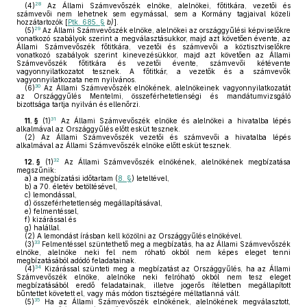
28
(4)
Az Állami Számvevőszék elnöke, alelnökei, főtitkára, vezetői és
számvevői nem lehetnek sem egymással, sem a Kormány tagjaival közeli
hozzátartozók [
Ptk. 685. §
b)
].
29
(5)
Az Állami Számvevőszék elnöke, alelnökei az országgyűlési képviselőkre
vonatkozó szabályok szerint a megválasztásukkor, majd azt követően évente, az
Állami Számvevőszék főtitkára, vezetői és számvevői a köztisztviselőkre
vonatkozó szabályok szerint kinevezésükkor, majd azt követően az Állami
Számvevőszék főtitkára és vezetői évente, számvevői kétévente
vagyonnyilatkozatot tesznek. A főtitkár, a vezetők és a számvevők
vagyonnyilatkozata nem nyilvános.
30
(6)
Az Állami Számvevőszék elnökének, alelnökeinek vagyonnyilatkozatát
az Országgyűlés Mentelmi, összeférhetetlenségi és mandátumvizsgáló
bizottsága tartja nyilván és ellenőrzi.
31
11. §
(1)
Az Állami Számvevőszék elnöke és alelnökei a hivatalba lépés
alkalmával az Országgyűlés előtt esküt tesznek.
(2)
Az Állami Számvevőszék vezetői és számvevői a hivatalba lépés
alkalmával az Állami Számvevőszék elnöke előtt esküt tesznek.
32
12. §
(1)
Az Állami Számvevőszék elnökének, alelnökének megbízatása
megszűnik:
a)
a megbízatási időtartam (
8. §
) leteltével,
b)
a 70. életév betöltésével,
c)
lemondással,
d)
összeférhetetlenség megállapításával,
e)
felmentéssel,
f)
kizárással és
g)
halállal.
(2)
A lemondást írásban kell közölni az Országgyűlés elnökével.
33
(3)
Felmentéssel szüntethető meg a megbízatás, ha az Állami Számvevőszék
elnöke, alelnöke neki fel nem róható okból nem képes eleget tenni
megbízatásából adódó feladatainak.
34
(4)
Kizárással szünteti meg a megbízatást az Országgyűlés, ha az Állami
Számvevőszék elnöke, alelnöke neki felróható okból nem tesz eleget
megbízatásából eredő feladatainak, illetve jogerős ítéletben megállapított
bűntettet követett el, vagy más módon tisztségére méltatlanná vált.
35
(5)
Ha az Állami Számvevőszék elnökének, alelnökének megválasztott,