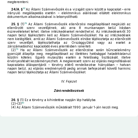
megteremteni.
77
24/A. §
Az Állami Számvevőszék és a vizsgált szerv között a kapcsolat – erre
irányuló megállapodás esetén – elektronikus aláírással ellátott elektronikus
dokumentum alkalmazásával is lebonyolítható.
78
25. §
(1)
Az Állami Számvevőszék ellenőrzési megállapításait megküldi az
ellenőrzött szerv vezetőjének, aki arra 8 munkanapon belül írásban
észrevételeket tehet, illetve intézkedéseket rendelhet el. Az intézkedésekről 30
napon belül tájékoztatni kell az Állami Számvevőszéket. Ha az intézkedések
nem kielégítőek, arról az Állami Számvevőszék elnöke tájékoztatja az ellenőrzött
szerv vezetőjét, tájékoztathatja az Országgyűlést vagy az esetet a
zárszámadáshoz kapcsolódó éves jelentésben ismerteti.
79
(2)
Ha az Állami Számvevőszék az ellenőrzése során bűncselekmény
gyanúját állapítja meg, megállapításait az illetékes hatósággal haladéktalanul
közölni köteles. Egyéb mulasztás esetén a felelősség tisztázását, illetve
érvényesítését kezdeményezheti. A megkeresett szerv az eljárás megindításával
kapcsolatos álláspontjáról – törvény eltérő rendelkezése hiányában – hatvan
napon belül, az eljárás eredményéről pedig annak befejezését követő harminc
napon belül tájékoztatja az Állami Számvevőszéket.
IV. Fejezet
Záró rendelkezések
26. §
(1)
Ez a törvény a kihirdetése napján lép hatályba.
80
(2)–(3)
(4)
Az Állami Számvevőszék működését 1990. január 1-jén kezdi meg.