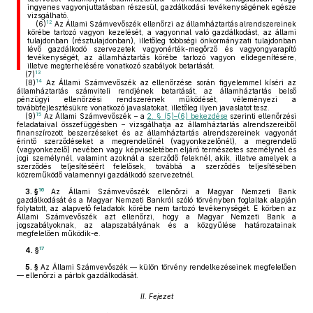
ingyenes vagyonjuttatásban részesül, gazdálkodási tevékenységének egésze
vizsgálható.
12
(6)
Az Állami Számvevőszék ellenőrzi az államháztartás alrendszereinek
körébe tartozó vagyon kezelését, a vagyonnal való gazdálkodást, az állami
tulajdonban (résztulajdonban), illetőleg többségi önkormányzati tulajdonban
lévő gazdálkodó szervezetek vagyonérték-megőrző és vagyongyarapító
tevékenységét, az államháztartás körébe tartozó vagyon elidegenítésére,
illetve megterhelésére vonatkozó szabályok betartását.
13
(7)
14
(8)
Az Állami Számvevőszék az ellenőrzése során figyelemmel kíséri az
államháztartás számviteli rendjének betartását, az államháztartás belső
pénzügyi ellenőrzési rendszerének működését, véleményezi a
továbbfejlesztésükre vonatkozó javaslatokat, illetőleg ilyen javaslatot tesz.
15
(9)
Az Állami Számvevőszék – a
2. § (5)–(6) bekezdése
szerinti ellenőrzési
feladataival összefüggésben – vizsgálhatja az államháztartás alrendszereiből
finanszírozott beszerzéseket és az államháztartás alrendszereinek vagyonát
érintő szerződéseket a megrendelőnél (vagyonkezelőnél), a megrendelő
(vagyonkezelő) nevében vagy képviseletében eljáró természetes személynél és
jogi személynél, valamint azoknál a szerződő feleknél, akik, illetve amelyek a
szerződés teljesítéséért felelősek, továbbá a szerződés teljesítésében
közreműködő valamennyi gazdálkodó szervezetnél.
16
3. §
Az Állami Számvevőszék ellenőrzi a Magyar Nemzeti Bank
gazdálkodását és a Magyar Nemzeti Bankról szóló törvényben foglaltak alapján
folytatott, az alapvető feladatok körébe nem tartozó tevékenységét. E körben az
Állami Számvevőszék azt ellenőrzi, hogy a Magyar Nemzeti Bank a
jogszabályoknak, az alapszabályának és a közgyűlése határozatainak
megfelelően működik-e.
17
4. §
5. §
Az Állami Számvevőszék — külön törvény rendelkezéseinek megfelelően
— ellenőrzi a pártok gazdálkodását.
II. Fejezet