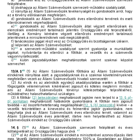
a)
javaslatot tesz az Országgyűlésnek az Állami Számvevőszék szervezeti
felépítésére,
b)
jóváhagyja az Állami Számvevőszék szervezeti-működési szabályzatát,
c)
irányítja az Állami Számvevőszék tevékenységét és gondoskodik arról, hogy
az a törvény előírásainak megfeleljen,
d)
gondoskodik az Állami Számvevőszék éves ellenőrzési tervének és eseti
ellenőrzéseinek végrehajtásáról,
42
e)
gondoskodik az Állami Számvevőszék által végzett ellenőrzések és
elemzések eredményeit tartalmazó jelentés Országgyűlés elé terjesztéséről,
illetőleg a Kormány kérésére végzett ellenőrzés eredményeit tartalmazó
jelentésnek a miniszterelnöknek való megküldéséről,
f)
tanácskozási joggal részt vesz az Országgyűlés és bizottságainak ülésein,
g)
képviseli az Állami Számvevőszéket,
43
h)
a szervezeti-működési szabályzat szerint gyakorolja a munkáltatói
jogokat, nyilvántartja és ellenőrzi a főtitkár, a vezetők és a számvevők
vagyonnyilatkozatát,
44
i)
külön jogszabályokban meghatározottak szerint szakmai képzést
szervezhet.
45
13/A. §
(1)
Az Állami Számvevőszék főtitkára az Állami Számvevőszék
elnökének irányítása alatt, a jogszabályoknak és a szakmai követelményeknek
megfelelően vezeti az Állami Számvevőszék hivatali szervezetét.
(2)
Az elnök és az alelnökök egyidejű akadályoztatása esetén a főtitkár a
főigazgatók véleményének kikérésével jogosult és köteles megtenni mindazt,
ami az Állami Számvevőszék törvényi kötelezettségei teljesítéséhez,
működéséhez halaszthatatlanul szükséges.
(3)
A főtitkár
(2) bekezdésben
meghatározott jogköre nem terjed ki a
13. §
a)–
b)
pontjában
meghatározott hatáskörök gyakorlására. A főtitkár nem jogosult
továbbá – az összeférhetetlenség megállapítását [
12. § (6) bekezdés
] kivéve – a
vezetők tekintetében a kinevezési és felmentési jogkör gyakorlására, nem
hagyhatja jóvá az Állami Számvevőszék éves ellenőrzési tervét, valamint az
Állami Számvevőszék éves jelentését, illetve nem helyettesítheti az Állami
Számvevőszék elnökét az Országgyűlés ülésén.
46
14. §
(1)
Az Állami Számvevőszék szervezeti felépítését és éves
47
költségvetését az Országgyűlés hagyja jóvá.
48
(2)
a)
Az Állami Számvevőszék elnökét a miniszterével azonos díjazás illeti
meg. Vezetői illetménypótléka az alapilletmény 100%-a. Egyebekben az Állami