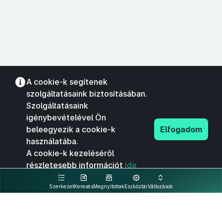
A cookie-k segítenek
szolgáltatásaink biztosításában.
Szolgáltatásaink
igénybevételével Ön
beleegyezik a cookie-k
Elfogadom
használatába.
A cookie-k kezeléséről
részletesebb információt
ide
kattintva olvashat.
Szerkezet
Keresés
Megnyitottak
Eszköztár
Változások