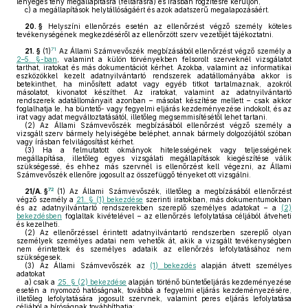
lényeges tény megállapításra (feltárásra) és írásban rögzítésre kerüljön,
c)
a megállapítások helytállóságáért és azok adatszerű megalapozásáért.
20. §
Helyszíni ellenőrzés esetén az ellenőrzést végző személy köteles
tevékenységének megkezdéséről az ellenőrzött szerv vezetőjét tájékoztatni.
71
21. §
(1)
Az Állami Számvevőszék megbízásából ellenőrzést végző személy a
2–5. §-ban
, valamint a külön törvényekben felsorolt szerveknél vizsgálatot
tarthat, iratokat és más dokumentációt kérhet. Azokba, valamint az informatikai
eszközökkel kezelt adatnyilvántartó rendszerek adatállományába akkor is
betekinthet, ha minősített adatot vagy egyéb titkot tartalmaznak, azokról
másolatot, kivonatot készíthet. Az iratokat, valamint az adatnyilvántartó
rendszerek adatállományait azonban – másolat készítése mellett – csak akkor
foglalhatja le, ha büntető- vagy fegyelmi eljárás kezdeményezése indokolt, és az
irat vagy adat megváltoztatásától, illetőleg megsemmisítésétől lehet tartani.
(2)
Az Állami Számvevőszék megbízásából ellenőrzést végző személy a
vizsgált szerv bármely helyiségébe beléphet, annak bármely dolgozójától szóban
vagy írásban felvilágosítást kérhet.
(3)
Ha a felmutatott okmányok hitelességének vagy teljességének
megállapítása, illetőleg egyes vizsgálati megállapítások kiegészítése válik
szükségessé, és ehhez más szervnél is ellenőrzést kell végezni, az Állami
Számvevőszék ellenőre jogosult az összefüggő tényeket ott vizsgálni.
72
21/A. §
(1)
Az Állami Számvevőszék, illetőleg a megbízásából ellenőrzést
végző személy a
21. § (1) bekezdése
szerinti iratokban, más dokumentumokban
és az adatnyilvántartó rendszerekben szereplő személyes adatokat – a
(2)
bekezdésben
foglaltak kivételével – az ellenőrzés lefolytatása céljából átveheti
és kezelheti.
(2)
Az ellenőrzéssel érintett adatnyilvántartó rendszerben szereplő olyan
személyek személyes adatai nem vehetők át, akik a vizsgált tevékenységben
nem érintettek és személyes adataik az ellenőrzés lefolytatásához nem
szükségesek.
(3)
Az Állami Számvevőszék az
(1) bekezdés
alapján átvett személyes
adatokat
a)
csak a
25. § (2) bekezdése
alapján történő büntetőeljárás kezdeményezése
esetén a nyomozó hatóságnak, továbbá a fegyelmi eljárás kezdeményezésére,
illetőleg lefolytatására jogosult szervnek, valamint peres eljárás lefolytatása
céljából a bíróságnak továbbíthatja;