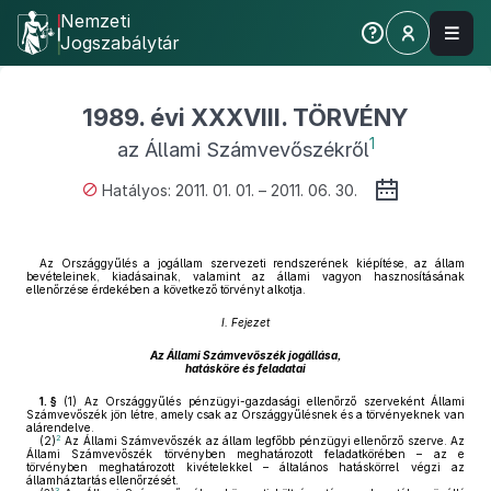
Nemzeti
Jogszabálytár
1989. évi XXXVIII. TÖRVÉNY
1
az Állami Számvevőszékről
Hatályos: 2011. 01. 01. – 2011. 06. 30.
Az Országgyűlés a jogállam szervezeti rendszerének kiépítése, az állam
bevételeinek, kiadásainak, valamint az állami vagyon hasznosításának
ellenőrzése érdekében a következő törvényt alkotja.
I. Fejezet
Az Állami Számvevőszék jogállása,
hatásköre és feladatai
1. §
(1)
Az Országgyűlés pénzügyi-gazdasági ellenőrző szerveként Állami
Számvevőszék jön létre, amely csak az Országgyűlésnek és a törvényeknek van
alárendelve.
2
(2)
Az Állami Számvevőszék az állam legfőbb pénzügyi ellenőrző szerve. Az
Állami Számvevőszék törvényben meghatározott feladatkörében – az e
törvényben meghatározott kivételekkel – általános hatáskörrel végzi az
államháztartás ellenőrzését.
3