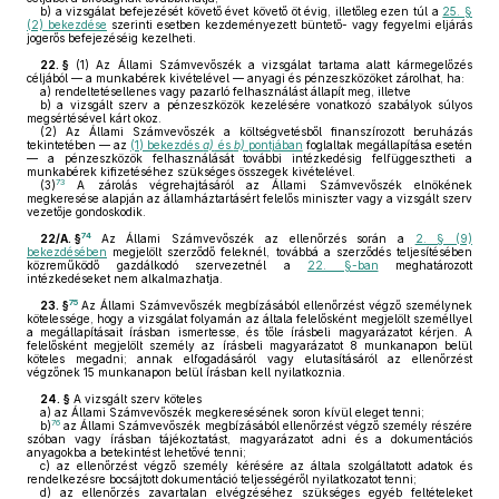
b)
a vizsgálat befejezését követő évet követő öt évig, illetőleg ezen túl a
25. §
(2) bekezdése
szerinti esetben kezdeményezett büntető- vagy fegyelmi eljárás
jogerős befejezéséig kezelheti.
22. §
(1)
Az Állami Számvevőszék a vizsgálat tartama alatt kármegelőzés
céljából — a munkabérek kivételével — anyagi és pénzeszközöket zárolhat, ha:
a)
rendeltetésellenes vagy pazarló felhasználást állapít meg, illetve
b)
a vizsgált szerv a pénzeszközök kezelésére vonatkozó szabályok súlyos
megsértésével kárt okoz.
(2)
Az Állami Számvevőszék a költségvetésből finanszírozott beruházás
tekintetében — az
(1) bekezdés
a)
és
b)
pontjában
foglaltak megállapítása esetén
— a pénzeszközök felhasználását további intézkedésig felfüggesztheti a
munkabérek kifizetéséhez szükséges összegek kivételével.
73
(3)
A zárolás végrehajtásáról az Állami Számvevőszék elnökének
megkeresése alapján az államháztartásért felelős miniszter vagy a vizsgált szerv
vezetője gondoskodik.
74
22/A. §
Az Állami Számvevőszék az ellenőrzés során a
2. § (9)
bekezdésében
megjelölt szerződő feleknél, továbbá a szerződés teljesítésében
közreműködő gazdálkodó szervezetnél a
22. §-ban
meghatározott
intézkedéseket nem alkalmazhatja.
75
23. §
Az Állami Számvevőszék megbízásából ellenőrzést végző személynek
kötelessége, hogy a vizsgálat folyamán az általa felelősként megjelölt személlyel
a megállapításait írásban ismertesse, és tőle írásbeli magyarázatot kérjen. A
felelősként megjelölt személy az írásbeli magyarázatot 8 munkanapon belül
köteles megadni; annak elfogadásáról vagy elutasításáról az ellenőrzést
végzőnek 15 munkanapon belül írásban kell nyilatkoznia.
24. §
A vizsgált szerv köteles
a)
az Állami Számvevőszék megkeresésének soron kívül eleget tenni;
76
b)
az Állami Számvevőszék megbízásából ellenőrzést végző személy részére
szóban vagy írásban tájékoztatást, magyarázatot adni és a dokumentációs
anyagokba a betekintést lehetővé tenni;
c)
az ellenőrzést végző személy kérésére az általa szolgáltatott adatok és
rendelkezésre bocsájtott dokumentáció teljességéről nyilatkozatot tenni;
d)
az ellenőrzés zavartalan elvégzéséhez szükséges egyéb feltételeket