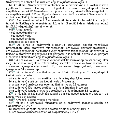
Számvevőszék elnöke a minisztert megillető juttatásokra jogosult.
b)
Az Állami Számvevőszék alelnökeit a minisztereknek a köztisztviselők
jogállásáról szóló törvényben foglaltak szerint megállapított havi
alapilletményének 85%-ával azonos díjazás illeti meg. Vezetői illetménypótlékuk
az alapilletményük 85%-a. Egyebekben az alelnökök az Állami Számvevőszék
elnökét megillető juttatásokra jogosultak.
49
(3)
Számvevő az Állami Számvevőszék feladat- és hatáskörében eljáró
ügydöntő, illetőleg ellenőrzési és azt közvetlenül segítő érdemi feladatokat ellátó
felsőfokú végzettségű személy lehet.
50
(4)
A számvevőt
– számvevő gyakornok,
– számvevő, vagy
– számvevő tanácsos
kategóriába kell sorolni.
51
(5)
Az elnök a számvevőt elkülönült szervezeti egység vezetőjévé
határozatlan időre számvevő főtanácsosnak, számvevő igazgatóhelyettesnek,
számvevő igazgatónak, főtitkárnak vagy számvevő főigazgatónak kinevezheti. A
főtitkár, a számvevő főigazgató a közigazgatási államtitkárt, a számvevő igazgató
a helyettes államtitkárt megillető juttatásokra jogosult.
52
(6)
A számvevőt 11, a számvevő tanácsost 12 munkanap pótszabadság illeti
meg. A vezetőt megillető pótszabadság mértéke számvevő főtanácsosnál és
számvevő igazgatóhelyettesnél 13, számvevő főigazgatónál, számvevő
igazgatónál 14 munkanap.
53
54
(7)
A számvevő alapilletménye a külön törvényben
megállapított
illetményalap szerint:
a)
a számvevő gyakornok esetében az illetményalap 3,9-szerese,
b)
a számvevő esetében az illetményalap 7-szerese,
c)
a számvevő tanácsos esetében az illetményalap 7,5-szerese,
d)
a számvevő főtanácsos esetében az illetményalap 8-szorosa,
e)
a számvevő igazgatóhelyettes esetében az illetményalap 8,5-szerese,
55
f)
a főtitkár, a számvevő főigazgató és a számvevő igazgató esetében az
illetményalap 9-szerese.
56
(8)
A vezetői illetménypótlék mértéke:
57
a)
főtitkár, a számvevő főigazgató és a számvevő igazgató esetén az
alapilletmény 50%-a,
b)
számvevő igazgató-helyettes esetén az alapilletmény 40%-a,
c)
számvevő főtanácsos esetén az alapilletmény 30%-a.