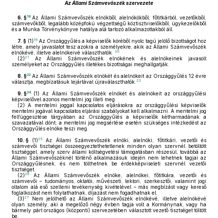
Az Állami Számvevőszék szervezete
18
6. §
Az Állami Számvevőszék elnökből, alelnökökből, főtitkárból, vezetőkből,
számvevőkből, legalább középfokú végzettségű köztisztviselőkből, ügykezelőkből
és a Munka Törvénykönyve hatálya alá tartozó alkalmazottakból áll.
19
7. §
(1)
Az Országgyűlés a képviselők köréből nyolc tagú jelölő bizottságot hoz
létre, amely javaslatot tesz azokra a személyekre, akik az Állami Számvevőszék
20
elnökévé, illetve alelnökeivé választhatók.
21
(2)
Az Állami Számvevőszék elnökének és alelnökeinek javasolt
személyeket az Országgyűlés illetékes bizottságai meghallgatják.
22
8. §
Az Állami Számvevőszék elnökét és alelnökeit az Országgyűlés 12 évre
23
választja, megbízatásuk lejártával újraválaszthatók.
24
9. §
(1)
Az Állami Számvevőszék elnökét és alelnökeit az országgyűlési
képviselővel azonos mentelmi jog illeti meg.
(2)
A mentelmi joggal kapcsolatos eljárásokra az országgyűlési képviselők
mentelmi jogával kapcsolatos eljárási szabályokat kell alkalmazni. A mentelmi jog
felfüggesztése tárgyában az Országgyűlés a képviselők kétharmadának a
szavazatával dönt, a mentelmi jog megsértése esetén szükséges intézkedést az
Országgyűlés elnöke teszi meg.
25
10. §
(1)
Az Állami Számvevőszék elnöki, alelnöki, főtitkári, vezetői és
számvevői tisztségei összeegyeztethetetlenek minden olyan szervnél betöltött
tisztséggel, amely szerv állami költségvetési támogatásban részesül, továbbá az
Állami Számvevőszéknél történő alkalmazásuk idején nem lehetnek tagjai az
Országgyűlésnek, és nem tölthetnek be érdekképviseleti szervnél vezetői
tisztséget.
26
(2)
Az Állami Számvevőszék elnöke, alelnökei, főtitkára, vezetői és
számvevői – tudományos, oktatói, művészeti, lektori, szerkesztői, valamint jogi
oltalom alá eső szellemi tevékenység kivételével – más megbízást vagy kereső
foglalkozást nem folytathatnak, díjazást nem fogadhatnak el.
27
(3)
Nem jelölhető az Állami Számvevőszék elnökévé, illetve alelnökévé
olyan személy, aki a megelőző négy évben tagja volt a Kormánynak, vagy ha
bármely párt országos (központi) szervezetében választott vezető tisztséget töltött
be.