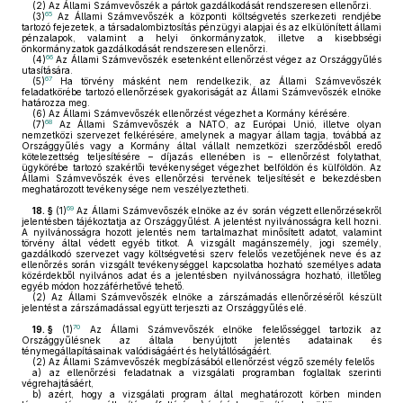
(2)
Az Állami Számvevőszék a pártok gazdálkodását rendszeresen ellenőrzi.
65
(3)
Az Állami Számvevőszék a központi költségvetés szerkezeti rendjébe
tartozó fejezetek, a társadalombiztosítás pénzügyi alapjai és az elkülönített állami
pénzalapok, valamint a helyi önkormányzatok, illetve a kisebbségi
önkormányzatok gazdálkodását rendszeresen ellenőrzi.
66
(4)
Az Állami Számvevőszék esetenként ellenőrzést végez az Országgyűlés
utasítására.
67
(5)
Ha törvény másként nem rendelkezik, az Állami Számvevőszék
feladatkörébe tartozó ellenőrzések gyakoriságát az Állami Számvevőszék elnöke
határozza meg.
(6)
Az Állami Számvevőszék ellenőrzést végezhet a Kormány kérésére.
68
(7)
Az Állami Számvevőszék a NATO, az Európai Unió, illetve olyan
nemzetközi szervezet felkérésére, amelynek a magyar állam tagja, továbbá az
Országgyűlés vagy a Kormány által vállalt nemzetközi szerződésből eredő
kötelezettség teljesítésére – díjazás ellenében is – ellenőrzést folytathat,
ügykörébe tartozó szakértői tevékenységet végezhet belföldön és külföldön. Az
Állami Számvevőszék éves ellenőrzési tervének teljesítését e bekezdésben
meghatározott tevékenysége nem veszélyeztetheti.
69
18. §
(1)
Az Állami Számvevőszék elnöke az év során végzett ellenőrzésekről
jelentésben tájékoztatja az Országgyűlést. A jelentést nyilvánosságra kell hozni.
A nyilvánosságra hozott jelentés nem tartalmazhat minősített adatot, valamint
törvény által védett egyéb titkot. A vizsgált magánszemély, jogi személy,
gazdálkodó szervezet vagy költségvetési szerv felelős vezetőjének neve és az
ellenőrzés során vizsgált tevékenységgel kapcsolatba hozható személyes adata
közérdekből nyilvános adat és a jelentésben nyilvánosságra hozható, illetőleg
egyéb módon hozzáférhetővé tehető.
(2)
Az Állami Számvevőszék elnöke a zárszámadás ellenőrzéséről készült
jelentést a zárszámadással együtt terjeszti az Országgyűlés elé.
70
19. §
(1)
Az Állami Számvevőszék elnöke felelősséggel tartozik az
Országgyűlésnek az általa benyújtott jelentés adatainak és
ténymegállapításainak valódiságáért és helytállóságáért.
(2)
Az Állami Számvevőszék megbízásából ellenőrzést végző személy felelős
a)
az ellenőrzési feladatnak a vizsgálati programban foglaltak szerinti
végrehajtásáért,
b)
azért, hogy a vizsgálati program által meghatározott körben minden