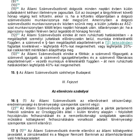
58
(9)
59
(10)
60
(11)
Az Állami Számvevőszéknél dolgozók minden naptári évben külön
juttatásként kéthavi illetményre jogosultak. Ezt az összeget a tárgyfélévet követő
hónap végéig kell kifizetni, akkor is, ha a kifizetés időpontjában a dolgozó
számvevőszéki munkaviszonya már megszűnt. Amennyiben a dolgozó
számvevőszéki munkaviszonya év közben szűnik meg, a külön juttatás az ÁSZ-
szal munkaviszonyban töltött teljes naptári hónapok után, időarányosan jár, ha a
jogviszony naptári féléven belül legalább öt hónapig fennáll.
61
(12)
Az Állami Számvevőszék elnöke át nem ruházható hatáskörében – a
megállapított személyi juttatások előirányzatán belül, munkája értékelésétől
függően, a számvevő e §-ban megállapított alapilletményét a
(13) bekezdésben
foglaltak kivételével – legfeljebb 40%-kal megemelheti, vagy legfeljebb 20%-
kal csökkentett mértékben állapíthatja meg.
62
(13)
Az Állami Számvevőszék elnöke a főtitkár, a számvevő főigazgató, a
számvevő igazgató, a számvevő igazgatóhelyettes és a számvevő főtanácsos
alapilletményét – vezetői munkájuk értékelésétől függően – át nem ruházható
hatáskörében legfeljebb 40%-kal megemelheti.
15. §
Az Állami Számvevőszék székhelye Budapest.
III. Fejezet
Az ellenőrzés szabályai
16. §
(1)
Az Állami Számvevőszék az ellenőrzéseit célszerűségi,
eredményességi és törvényességi szempontok szerint végzi.
63
(2)
Az Állami Számvevőszék a pártok gazdálkodását, a pártok parlamenti
frakciói számára az Országgyűlés által – külön törvény alapján – folyósított
hozzájárulás felhasználását és a nemzetbiztonsági szolgálatok speciális
működési költségkeret felhasználására vonatkozó adatait törvényességi
szempontok szerint ellenőrzi.
64
17. §
(1)
Az Állami Számvevőszék évente ellenőrzi az állami költségvetési
javaslatot, a zárszámadást és a Magyar Nemzeti Banknak az államháztartással
való hitelkapcsolatait.