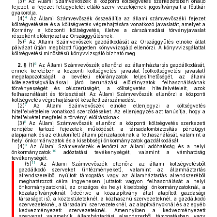
(3)
Az Állami Számvevőszék a központi költségvetés szerkezetében önálló
fejezet, a fejezet felügyeletét ellátó szerv vezetőjének jogosítványait a főtitkár
gyakorolja.
4
(4)
Az Állami Számvevőszék összeállítja az állami számvevőszéki fejezet
költségvetésére és a költségvetés végrehajtására vonatkozó javaslatát, amelyet a
Kormány a központi költségvetés, illetve a zárszámadási törvényjavaslat
részeként előterjeszt az Országgyűlésnek.
5
(5)
Az Állami Számvevőszék gazdálkodását az Országgyűlés elnöke által
pályázat útján megbízott független könyvvizsgáló ellenőrzi. A könyvvizsgálattal
költségvetési minősítésű könyvvizsgáló bízható meg.
6
2. §
(1)
Az Állami Számvevőszék ellenőrzi az államháztartás gazdálkodását,
ennek keretében a központi költségvetési javaslat (pótköltségvetési javaslat)
megalapozottságát, a bevételi előirányzatok teljesíthetőségét, az állami
kötelezettségvállalással járó beruházási előirányzatok felhasználásának
törvényességét és célszerűségét, a költségvetés hitelfelvételeit, azok
felhasználását és törlesztését. Az Állami Számvevőszék ellenőrzi a központi
költségvetés végrehajtásáról készített zárszámadást.
7
(2)
Az Állami Számvevőszék elnöke ellenjegyzi a költségvetés
hitelfelvételeire vonatkozó szerződéseket. Az ellenjegyzés azt tanúsítja, hogy a
hitelfelvétel megfelel a törvényi előírásoknak.
8
(3)
Az Állami Számvevőszék ellenőrzi a központi költségvetés szerkezeti
rendjébe tartozó fejezetek működését, a társadalombiztosítás pénzügyi
alapjainak és az elkülönített állami pénzalapoknak a felhasználását, valamint a
helyi önkormányzatok és a kisebbségi önkormányzatok gazdálkodását.
9
(4)
Az Állami Számvevőszék ellenőrzi az állami adóhatóság és a helyi
10
önkormányzatok
adóztatási tevékenységét, valamint a vámhatóság
tevékenységét.
11
(5)
Az Állami Számvevőszék ellenőrzi az állami költségvetésből
gazdálkodó szerveket (intézményeket), valamint az államháztartás
alrendszereiből nyújtott támogatás vagy az államháztartás alrendszeréből
meghatározott célra ingyenesen juttatott vagyon felhasználását a helyi
önkormányzatoknál, az országos és helyi kisebbségi önkormányzatoknál, a
közalapítványoknál (ideértve a közalapítvány által alapított gazdasági
társaságot is), a köztestületeknél, a közhasznú szervezeteknél, a gazdálkodó
szervezeteknél, a társadalmi szervezeteknél, az alapítványoknál és az egyéb
kedvezményezett szervezeteknél. Amennyiben a kedvezményezett
szervezet valamelyik államháztartási alrendszerből támogatásban vagy