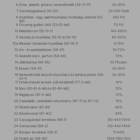
6.
Érme, plakett, jelvény nemesfémből (29–71–11)
30–90%
7.
Személygépkocsi (41–32)
20 000 Ft/db
8.
Analitikai, vagy spektroszkópiai tisztaságú alkohol (52-
280 Ft/l
ből)
9.
Ginzeng gyökér likőr (53–53-ból)
70 Ft/l
10.
Motorbenzin (55–13–1)
140–360%
11.
Gázolaj és tüzelőolaj (55–15 és 55–16)
40–100%
11/a.
Mekalor háztartási tüzelőolaj (55–16–1)
0–10%
12.
Arc- és ajakápolószer (58–61)
10–70%
13.
Illatosító kölni, parfüm (58–66)
70%
14.
Játékkártya (66–65)
30 Ft/csom.
15.
Ékszer (69–31)
30–90%
16.
Nemesfémből készült díszműárú és dohányzócikk (69–
30–90%
33–1)
17.
Felsőruházati termék szőrmésbőrből (77–3-ból)
14%
18.
Bors (83–81–9-ből és 83–84-ből)
15%
19.
Rágógumi (87–5-ből)
70%
20.
Csokoládé, csokoládés készítmény (87–71 és 87–72)
10%
21.
Pörkölt kávé (87–81)
40%
22.
Kávékivonat (87–82)
40%
23.
Szeszgyártási termékek (88–1)
310–440 Ft/hlf
24.
Szeszesital (88–2)
310–440 Ft/hlf
25.
Boripari termékek (88–3)
11–40%
26.
Fejtett sör (88–45)
1050–1150 Ft/hl