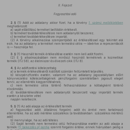
II. Fejezet
Fogyasztási adó
2. §
(1)
Adót az adóalany akkor fizet, ha a törvény
1. számú mellékletében
meghatározott
a)
saját előállítású terméket belföldön értékesít,
b)
terméket továbbértékesítésre nem adóalanytól beszerez,
c)
terméket továbbértékesítésre importál.
(2)
A törvény alkalmazása szempontjából az értékesítéssel egy tekintet alá
esik, ha az adóalany a terméket nem termelési célra — ideértve a reprezentációt
is — használja fel.
3. §
(1)
Használt termék értékesítése esetén nem kell adót fizetni.
(2)
E § alkalmazásában nem minősül használt terméknek a kozmetikai
termék (ITJ 58), az élelmiszer és élvezeti cikk (ITJ 8).
4. §
Az adófizetési kötelezettség
a)
a termék értékesítéséről kiállított számlán feltüntetett teljesítés,
b)
készpénzfizetés esetén, valamint ha az adóalany jogszabályban előírt
könyvvezetési kötelezettségének pénzforgalmi szemléletben jogosult eleget
tenni, az ellenérték kiegyenlítésének,
c)
nem termelési célra történő felhasználáskor a költségként történő
elszámolás,
d)
továbbértékesítésre nem adóalanytól beszerzett vagy importált termék
esetén a készletre vétel
napján keletkezik.
5. §
(1)
Az adó alapja az értékesített termék
a)
fogyasztási adót, általános forgalmi adót és árrést nem tartalmazó
ellenértéke, ha az adó mértéke százalékos (a továbbiakban: százalékos mértékű
adó)
b)
mennyisége, ha az adó tételes.
(2)
Saját termék nem termelési célú felhasználása esetén az adó alapja a
termék
(1) bekezdés
a)
pontja
szerinti forgalmi értéke, ennek hiányában pedig a