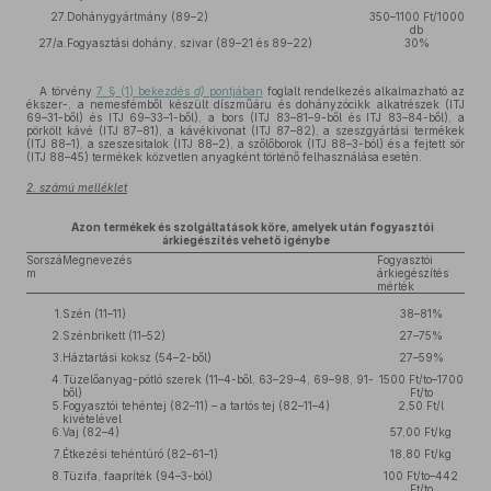
27.
Dohánygyártmány (89–2)
350–1100 Ft/1000
db
27/a.
Fogyasztási dohány, szivar (89–21 és 89–22)
30%
A törvény
7. § (1) bekezdés
d)
pontjában
foglalt rendelkezés alkalmazható az
ékszer-, a nemesfémből készült díszműáru és dohányzócikk alkatrészek (ITJ
69–31-ből) és ITJ 69–33–1-ből), a bors (ITJ 83–81–9-ből és ITJ 83–84-ből), a
pörkölt kávé (ITJ 87–81), a kávékivonat (ITJ 87–82), a szeszgyártási termékek
(ITJ 88–1), a szeszesitalok (ITJ 88–2), a szőlőborok (ITJ 88–3-ból) és a fejtett sör
(ITJ 88–45) termékek közvetlen anyagként történő felhasználása esetén.
2. számú melléklet
Azon termékek és szolgáltatások köre, amelyek után fogyasztói
árkiegészítés vehető igénybe
Sorszá
Megnevezés
Fogyasztói
m
árkiegészítés
mérték
1.
Szén (11–11)
38–81%
2.
Szénbrikett (11–52)
27–75%
3.
Háztartási koksz (54–2-ből)
27–59%
4.
Tüzelőanyag-pótló szerek (11–4-ből, 63–29–4, 69–98, 91-
1500 Ft/to–1700
ből)
Ft/to
5.
Fogyasztói tehéntej (82–11) – a tartós tej (82–11–4)
2,50 Ft/l
kivételével
6.
Vaj (82–4)
57,00 Ft/kg
7.
Étkezési tehéntúró (82–61–1)
18,80 Ft/kg
8.
Tüzifa, faapríték (94–3-ból)
100 Ft/to–442
Ft/to