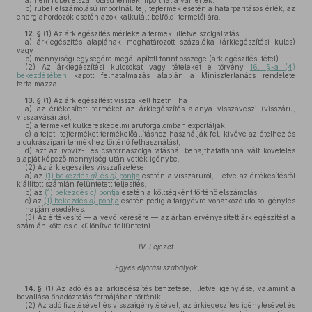
a)
nem rubel elszámolású termékimportnál a vámérték;
b)
rubel elszámolású importnál: tej, tejtermék esetén a határparitásos érték, az
energiahordozók esetén azok kalkulált belföldi termelői ára.
12. §
(1)
Az árkiegészítés mértéke a termék, illetve szolgáltatás
a)
árkiegészítés alapjának meghatározott százaléka (árkiegészítési kulcs)
vagy
b)
mennyiségi egységére megállapított forint összege (árkiegészítési tétel).
(2)
Az árkiegészítési kulcsokat vagy tételeket e törvény
16. §-a (4)
bekezdésében
kapott felhatalmazás alapján a Minisztertanács rendelete
tartalmazza.
13. §
(1)
Az árkiegészítést vissza kell fizetni, ha
a)
az értékesített terméket az árkiegészítés alanya visszaveszi (visszáru,
visszavásárlás),
b)
a terméket külkereskedelmi áruforgalomban exportálják,
c)
a tejet, tejterméket termékelőállításhoz használják fel, kivéve az ételhez és
a cukrászipari termékhez történő felhasználást,
d)
azt az ivóvíz-, és csatornaszolgáltatásnál behajthatatlanná vált követelés
alapját képező mennyiség után vették igénybe.
(2)
Az árkiegészítés visszafizetése
a)
az
(1) bekezdés
a)
és
b)
pontja
esetén a visszáruról, illetve az értékesítésről
kiállított számlán felüntetett teljesítés,
b)
az
(1) bekezdés
c)
pontja
esetén a költségként történő elszámolás,
c)
az
(1) bekezdés
d)
pontja
esetén pedig a tárgyévre vonatkozó utolsó igénylés
napján esedékes.
(3)
Az értékesítő — a vevő kérésére — az árban érvényesített árkiegészítést a
számlán köteles elkülönítve feltüntetni.
IV. Fejezet
Egyes eljárási szabályok
14. §
(1)
Az adó és az árkiegészítés befizetése, illetve igénylése, valamint a
bevallása önadóztatás formájában történik.
(2)
Az adó fizetésével és visszaigénylésével, az árkiegészítés igénylésével és