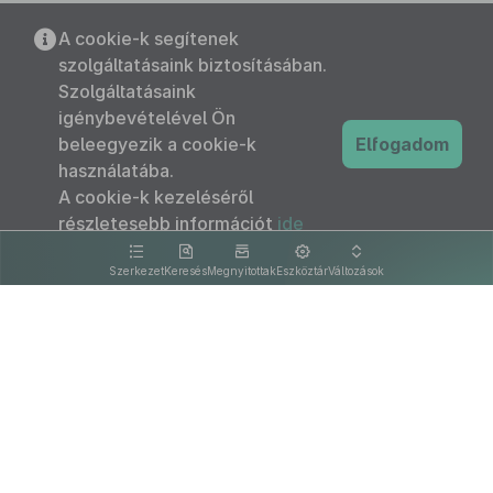
A cookie-k segítenek
szolgáltatásaink biztosításában.
Szolgáltatásaink
igénybevételével Ön
beleegyezik a cookie-k
Elfogadom
használatába.
A cookie-k kezeléséről
részletesebb információt
ide
kattintva olvashat.
Szerkezet
Keresés
Megnyitottak
Eszköztár
Változások