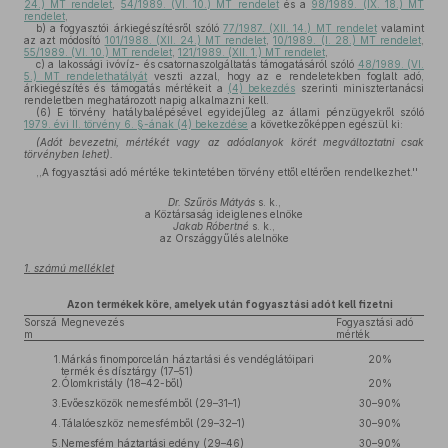
24.) MT rendelet
,
54/1989. (VI. 10.) MT rendelet
és a
98/1989. (IX. 18.) MT
rendelet
,
b)
a fogyasztói árkiegészítésről szóló
77/1987. (XII. 14.) MT rendelet
valamint
az azt módosító
101/1988. (XII. 24.) MT rendelet
,
10/1989. (I. 28.) MT rendelet
,
55/1989. (VI. 10.) MT rendelet
,
121/1989. (XII. 1.) MT rendelet
,
c)
a lakossági ivóvíz- és csatornaszolgáltatás támogatásáról szóló
48/1989. (VI.
5.) MT rendelethatályát
veszti azzal, hogy az e rendeletekben foglalt adó,
árkiegészítés és támogatás mértékeit a
(4) bekezdés
szerinti minisztertanácsi
rendeletben meghatározott napig alkalmazni kell.
(6)
E törvény hatálybalépésével egyidejűleg az állami pénzügyekről szóló
1979. évi II. törvény 6. §-ának (4) bekezdése
a következőképpen egészül ki:
(Adót bevezetni, mértékét vagy az adóalanyok körét megváltoztatni csak
törvényben lehet).
,,A fogyasztási adó mértéke tekintetében törvény ettől eltérően rendelkezhet.''
Dr. Szűrös Mátyás
s. k.,
a Köztársaság ideiglenes elnöke
Jakab Róbertné
s. k.,
az Országgyűlés alelnöke
1. számú melléklet
Azon termékek köre, amelyek után fogyasztási adót kell fizetni
Sorszá
Megnevezés
Fogyasztási adó
m
mérték
1.
Márkás finomporcelán háztartási és vendéglátóipari
20%
termék és dísztárgy (17–51)
2.
Ólomkristály (18–42-ből)
20%
3.
Evőeszközök nemesfémből (29–31–1)
30–90%
4.
Tálalóeszköz nemesfémből (29–32–1)
30–90%
5.
Nemesfém háztartási edény (29–46)
30–90%