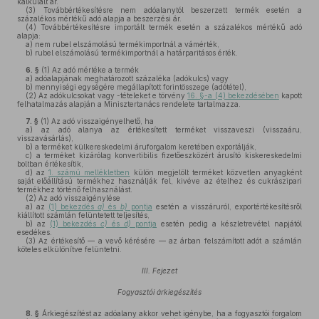
kalkulált ár.
(3)
Továbbértékesítésre nem adóalanytól beszerzett termék esetén a
százalékos mértékű adó alapja a beszerzési ár.
(4)
Továbbértékesítésre importált termék esetén a százalékos mértékű adó
alapja:
a)
nem rubel elszámolású termékimportnál a vámérték,
b)
rubel elszámolású termékimportnál a határparitásos érték.
6. §
(1)
Az adó mértéke a termék
a)
adóalapjának meghatározott százaléka (adókulcs) vagy
b)
mennyiségi egységére megállapított forintösszege (adótétel),
(2)
Az adókulcsokat vagy -tételeket e törvény
16. §-a (4) bekezdésében
kapott
felhatalmazás alapján a Minisztertanács rendelete tartalmazza.
7. §
(1)
Az adó visszaigényelhető, ha
a)
az adó alanya az értékesített terméket visszaveszi (visszaáru,
visszavásárlás),
b)
a terméket külkereskedelmi áruforgalom keretében exportálják,
c)
a terméket kizárólag konvertibilis fizetőeszközért árusító kiskereskedelmi
boltban értékesítik,
d)
az
1. számú mellékletben
külön megjelölt terméket közvetlen anyagként
saját előállítású termékhez használják fel, kivéve az ételhez és cukrászipari
termékhez történő felhasználást.
(2)
Az adó visszaigénylése
a)
az
(1) bekezdés
a)
és
b)
pontja
esetén a visszáruról, exportértékesítésről
kiállított számlán felüntetett teljesítés,
b)
az
(1) bekezdés
c)
és
d)
pontja
esetén pedig a készletrevétel napjától
esedékes.
(3)
Az értékesítő — a vevő kérésére — az árban felszámított adót a számlán
köteles elkülönítve felüntetni.
III. Fejezet
Fogyasztói árkiegészítés
8. §
Árkiegészítést az adóalany akkor vehet igénybe, ha a fogyasztói forgalom