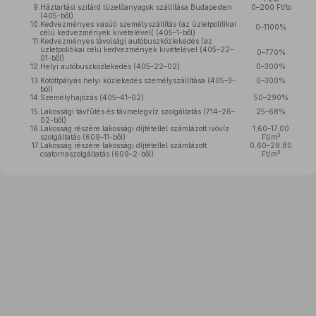
9.
Háztartási szilárd tüzelőanyagok szállítása Budapesten
0–200 Ft/to
(405-ből)
10.
Kedvezményes vasúti személyszállítás (az üzletpolitikai
0–1100%
célú kedvezmények kivételével( (405–1-ből)
11.
Kedvezményes távolsági autóbuszközlekedés (az
üzletpolitikai célú kedvezmények kivételével (405–22–
0–770%
01-ből)
12.
Helyi autóbuszközlekedés (405–22–02)
0–300%
13.
Kötöttpályás helyi közlekedés személyszállítása (405–3-
0–300%
ból)
14.
Személyhajózás (405–41–02)
50–290%
15.
Lakossági távfűtés és távmelegvíz szolgáltatás (714–26–
25–68%
02-ből)
16.
Lakosság részére lakossági díjtétellel számlázott ivóvíz
1,60–17,00
3
szolgáltatás (609–11-ből)
Ft/m
17.
Lakosság részére lakossági díjtétellel számlázott
0,60–28,80
3
csatornaszolgáltatás (609–2-ből)
Ft/m