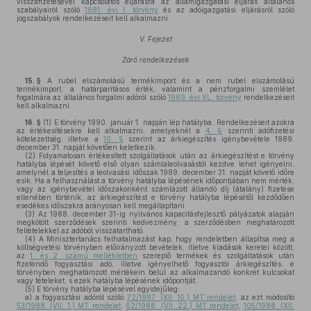
visszafizetésével kapcsolatos eljárásra az államigazgatási eljárás általános
szabályairól szóló
1981. évi I. törvény
és az adóigazgatási eljárásról szóló
jogszabályok rendelkezéseit kell alkalmazni.
V. Fejezet
Záró rendelkezések
15. §
A rubel elszámolású termékimport és a nem rubel elszámolású
termékimport, a határparitásos érték, valamint a pénzforgalmi szemlélet
fogalmára az általános forgalmi adóról szóló
1989. évi XL. törvény
rendelkezéseit
kell alkalmazni.
16. §
(1)
E törvény 1990. január 1. napján lép hatályba. Rendelkezéseit azokra
az értékesítésekre kell alkalmazni, amelyeknél a
4. §
szerinti adófizetési
kötelezettség, illetve a
10. §
szerint az árkiegészítés igénybevétele 1989.
december 31. napját követően keletkezik.
(2)
Folyamatosan értékesített szolgáltatások után az árkiegészítést e törvény
hatályba lépését követő első olyan számlaleolvasástól kezdve lehet igényelni,
amelynél a teljesítés a leolvasási időszak 1989. december 31. napját követő időre
esik. Ha a felhasználást a törvény hatályba lépésének időpontjában nem mérték,
vagy az igénybevétel időszakonként számlázott állandó díj (átalány) fizetése
ellenében történik, az árkiegészítést e törvény hatályba lépésétől kezdődően
esedékes időszakra arányosan kell megállapítani.
(3)
Az 1988. december 31-ig nyilvános kapacitásfejlesztő pályázatok alapján
megkötött szerződések szerinti kedvezmény, a szerződésben meghatározott
feltételekkel az adóból visszatartható.
(4)
A Minisztertanács felhatalmazást kap, hogy rendeletben állapítsa meg a
költségvetési törvényben előirányzott bevételek, illetve kiadások keretei között,
az
1. és 2. számú mellékletben
szereplő termékek és szolgáltatások után
fizetendő fogyasztási adó, illetve igényelhető fogyasztói árkiegészítés, e
törvényben meghatározott mértékein belül az alkalmazandó konkrét kulcsokat
vagy tételeket, s ezek hatályba lépésének időpontját.
(5)
E törvény hatályba lépésével egyidejűleg:
a)
a fogyasztási adóról szóló
72/1987. (XII. 10.) MT rendelet
, az ezt módosító
53/1988. (VII. 1.) MT rendelet
,
62/1988. (VII. 22.) MT rendelet
,
105/1988. (XII.