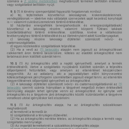
számára a
2. számú mellékletben
meghatározott terméket belföldön értékesít,
vagy szolgáltatást belföldön nyújt.
9. §
(1)
A törvény szempontjából fogyasztói forgalomnak minősül
a)
tej, tejtermékek közvetlenül lakosságnak, kiskereskedelemnek,
vendéglátásnak — ideértve más vállalatok szervezetek saját kezelésű konyháját
is — valamint cukrászüzemeknek történő értékesítése,
b)
háztartási energiafélék (energiahordozók és energiaszolgáltatások)
közvetlenül a lakosság részére, valamint központi fűtéses lakások
tüzelőellátásához történő értékesítése, szállítása, kivéve a vállalkozási
tevékenységhez történő értékesítést és az illetményként adott tüzelőanyagokat,
c)
lakosság részére lakossági díjtétellel számlázott ivóvíz- és
csatornaszolgáltatás,
d)
egyes közlekedési szolgáltatások teljesítése.
(2)
Ha a vevő az
(1) bekezdés
alapján nem jogosult az árkiegészítéssel
csökkentett áron történő beszerzésre, köteles az eladótól árkiegészítést nem
tartalmazó áron kiállított számlát kérni.
10. §
(1)
Az árkiegészítés attól a naptól igényelhető, amelyet a termék
értékesítéséről, illetve a szolgáltatás nyújtásáról kiállított számlán a teljesítés
időpontjaként feltüntettek, vagy amelyen az ellenértéket készpénzben
kiegyenlítik. Az az adóalany, aki a jogszabályban előírt könyvvezetési
kötelezettségének pénzforgalmi szemléletben jogosult eleget tenni, az ellenérték
kiegyenlítésének időpontjától igényelheti az árkiegészítést.
(2)
A lakossági díjtétellel számlázott ivóvíz- és csatornaszolgáltatásnál az
(1)
bekezdés
szerinti számla hiányában a tárgyévet megelőző évben értékesített
mennyiség alapján lehet igénybe venni az árkiegészítést. Az igénybe vett
árkiegészítés és a tárgyévre járó árkiegészítés közötti különbözettel a tárgyévre
vonatkozó utolsó igényléskor kell elszámolni.
11. §
(1)
Az árkiegészítés alapja, ha az árkiegészítés százalékosan
meghatározott
a)
terméknél a termelői ár,
b)
szolgáltatásnál a tényleges díjbevétel.
(2)
Ha az árkiegészítés mértéke tételes, az árkiegészítés alapja a termék vagy
szolgáltatás mennyisége.
(3)
Az importált termékeknél a százalékos árkiegészítés alapja: