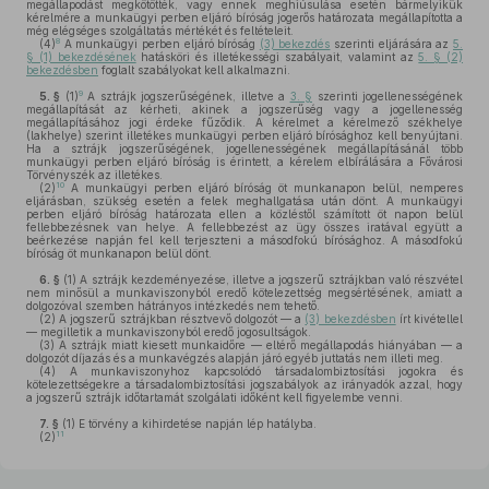
megállapodást megkötötték, vagy ennek meghiúsulása esetén bármelyikük
kérelmére a munkaügyi perben eljáró bíróság jogerős határozata megállapította a
még elégséges szolgáltatás mértékét és feltételeit.
8
(4)
A munkaügyi perben eljáró bíróság
(3) bekezdés
szerinti eljárására az
5.
§ (1) bekezdésének
hatásköri és illetékességi szabályait, valamint az
5. § (2)
bekezdésben
foglalt szabályokat kell alkalmazni.
9
5. §
(1)
A sztrájk jogszerűségének, illetve a
3. §
szerinti jogellenességének
megállapítását az kérheti, akinek a jogszerűség vagy a jogellenesség
megállapításához jogi érdeke fűződik. A kérelmet a kérelmező székhelye
(lakhelye) szerint illetékes munkaügyi perben eljáró bírósághoz kell benyújtani.
Ha a sztrájk jogszerűségének, jogellenességének megállapításánál több
munkaügyi perben eljáró bíróság is érintett, a kérelem elbírálására a Fővárosi
Törvényszék az illetékes.
10
(2)
A munkaügyi perben eljáró bíróság öt munkanapon belül, nemperes
eljárásban, szükség esetén a felek meghallgatása után dönt. A munkaügyi
perben eljáró bíróság határozata ellen a közléstől számított öt napon belül
fellebbezésnek van helye. A fellebbezést az ügy összes iratával együtt a
beérkezése napján fel kell terjeszteni a másodfokú bírósághoz. A másodfokú
bíróság öt munkanapon belül dönt.
6. §
(1)
A sztrájk kezdeményezése, illetve a jogszerű sztrájkban való részvétel
nem minősül a munkaviszonyból eredő kötelezettség megsértésének, amiatt a
dolgozóval szemben hátrányos intézkedés nem tehető.
(2)
A jogszerű sztrájkban résztvevő dolgozót — a
(3) bekezdésben
írt kivétellel
— megilletik a munkaviszonyból eredő jogosultságok.
(3)
A sztrájk miatt kiesett munkaidőre — eltérő megállapodás hiányában — a
dolgozót díjazás és a munkavégzés alapján járó egyéb juttatás nem illeti meg.
(4)
A munkaviszonyhoz kapcsolódó társadalombiztosítási jogokra és
kötelezettségekre a társadalombiztosítási jogszabályok az irányadók azzal, hogy
a jogszerű sztrájk időtartamát szolgálati időként kell figyelembe venni.
7. §
(1)
E törvény a kihirdetése napján lép hatályba.
11
(2)