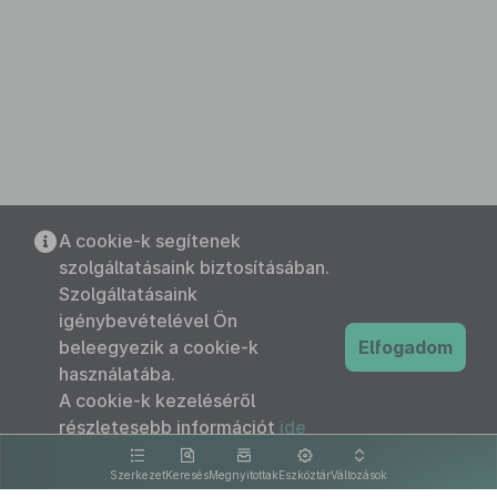
A cookie-k segítenek
szolgáltatásaink biztosításában.
Szolgáltatásaink
igénybevételével Ön
beleegyezik a cookie-k
Elfogadom
használatába.
A cookie-k kezeléséről
részletesebb információt
ide
kattintva olvashat.
Szerkezet
Keresés
Megnyitottak
Eszköztár
Változások