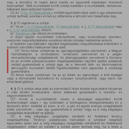
meg, a Kormány öt napon belül kijelöli az egyeztető eljárásban résztvevő
képviselőjét. Több munkáltatót érintő sztrájk esetében a munkáltatók, kérelemre,
kötelesek képviselőjüket kijelölni.
(3)
Az
(1) és (2) bekezdésben
említett egyeztetés ideje alatt is egy alkalommal
sztrájk tartható, azonban ennek az időtartama a két órát nem haladhatja meg.
3. §
(1)
Jogellenes a sztrájk:
3
a)
ha az
1. § (1) bekezdésébe
,
(3) bekezdésébe
, a
2. § (1) bekezdésébe
vagy
a
4. § (2) bekezdésébe
ütközik,
4
b)
Alaptörvény
be ütköző cél érdekében,
c)
olyan egyedi munkáltatói intézkedéssel, vagy mulasztással szemben,
amelynek megváltoztatására vonatkozó döntés bírósági hatáskörbe tartozik,
d)
kollektív szerződésben rögzített megállapodás megváltoztatása érdekében a
kollektív szerződés hatályának ideje alatt.
5
(2)
Nincs helye sztrájknak az igazságszolgáltatási szerveknél, a Magyar
Honvédségnél, a rendvédelmi, rendészeti szerveknél és a polgári
nemzetbiztonsági szolgálatoknál. Az államigazgatási szerveknél a Kormány
és az érintett szakszervezetek megállapodásában rögzített sajátos szabályok
mellett gyakorolható a sztrájk joga, de a Nemzeti Adó- és Vámhivatalnál
pénzügyőri munkakört betöltő foglalkoztatottak nem jogosultak a sztrájkjog
gyakorlására.
(3)
Nincs helye sztrájknak, ha az az életet, az egészséget, a testi épséget
vagy a környezetet közvetlenül és súlyosan veszélyeztetné, vagy elemi kár
elhárítását gátolná.
4. §
(1)
A sztrájk ideje alatt az ellenérdekű felek további egyeztetést folytatnak
a vitás kérdés rendezésére, illetve kötelesek gondoskodni a személy- és
vagyonvédelemről.
6
(2)
Annál a munkáltatónál, amely a lakosságot alapvetően érintő
tevékenységet végez – így különösen a közforgalmú tömegközlekedés és a
távközlés terén, továbbá az áram, a víz, a gáz és egyéb energia szolgáltatását
ellátó szerveknél –, csak úgy gyakorolható a sztrájk, hogy az a még elégséges
szolgáltatás teljesítését ne gátolja.
7
(3)
A még elégséges szolgáltatás mértékét és feltételeit törvény
megállapíthatja. Törvényi szabályozás hiányában a sztrájkot megelőző
egyeztetés során kell a még elégséges szolgáltatás mértékéről és feltételeiről
megállapodni; ebben az esetben a sztrájk akkor tartható meg, ha a felek a