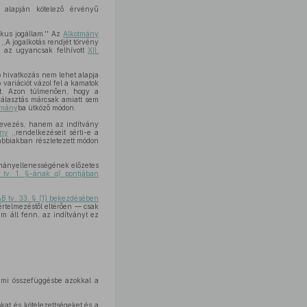
 alapján kötelező érvényű
kus jogállam.'' Az
Alkotmány
,,A jogalkotás rendjét törvény
, az ugyancsak felhívott
XII.
ó hivatkozás nem lehet alapja
 variációt vázol fel a kamatok
ett. Azon túlmenően, hogy a
 választás márcsak amiatt sem
tmány
ba ütköző módon.
lnevezés, hanem az indítvány
ány
,,rendelkezéseit sérti-e a
lábbiakban részletezett módon
tmányellenességének előzetes
 tv. 1. §-ának
a)
pontjában
B tv. 33. § (1) bekezdésében
rtelmezéstől eltérően — csak
em áll fenn, az indítványt ez
emi összefüggésbe azokkal a
okat és kötelezettségeket és a