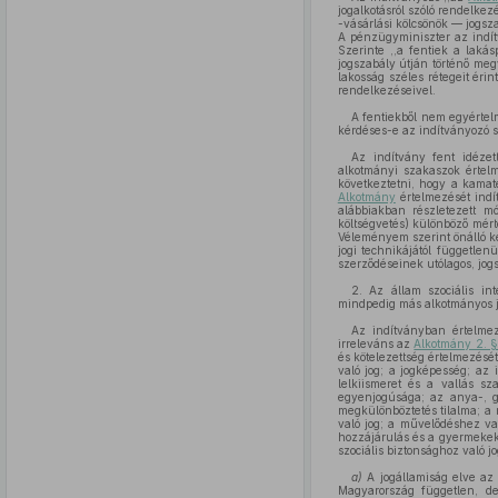
jogalkotásról szóló rendelke
-vásárlási kölcsönök — jogsz
A pénzügyminiszter az indít
Szerinte ,,a fentiek a laká
jogszabály útján történő meg
lakosság széles rétegeit éri
rendelkezéseivel.
A fentiekből nem egyértelm
kérdéses-e az indítványozó 
Az indítvány fent idézet
alkotmányi szakaszok értelm
következtetni, hogy a kamat
Alkotmány
értelmezését indí
alábbiakban részletezett mó
költségvetés) különböző mért
Véleményem szerint önálló k
jogi technikájától független
szerződéseinek utólagos, jogs
2. Az állam szociális i
mindpedig más alkotmányos jo
Az indítványban értelmez
irreleváns az
Alkotmány 2. §
és kötelezettség értelmezésé
való jog; a jogképesség; az 
lelkiismeret és a vallás s
egyenjogúsága; az anya-, gy
megkülönböztetés tilalma; a 
való jog; a művelődéshez va
hozzájárulás és a gyermekek 
szociális biztonsághoz való j
a)
A jogállamiság elve az
Magyarország független, d