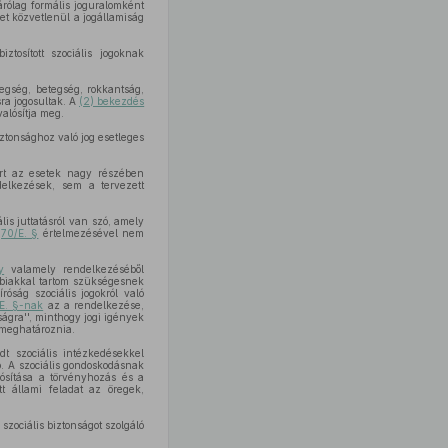
rólag formális joguralomként
et közvetlenül a jogállamiság
iztosított szociális jogoknak
egség, betegség, rokkantság,
ra jogosultak. A
(2) bekezdés
valósítja meg.
biztonsághoz való jog esetleges
rt az esetek nagy részében
delkezések, sem a tervezett
s juttatásról van szó, amely
a
70/E. §
értelmezésével nem
y
valamely rendelkezéséből
bbiakkal tartom szükségesnek
óság szociális jogokról való
E. §-nak
az a rendelkezése,
ságra'', minthogy jogi igények
l meghatároznia.
t szociális intézkedésekkel
ó. A szociális gondoskodásnak
ósítása a törvényhozás és a
 állami feladat az öregek,
zociális biztonságot szolgáló