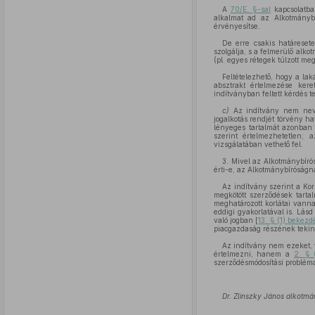
A
70/E. §-sal
kapcsolatba
alkalmat ad az Alkotmányb
érvényesítse.
De erre csakis határeset
szolgálja, s a felmerülő alk
(pl. egyes rétegek túlzott me
Feltételezhető, hogy a la
absztrakt értelmezése ker
indítványban feltett kérdés t
c)
Az indítvány nem nev
jogalkotás rendjét törvény h
lényeges tartalmát azonban
szerint értelmezhetetlen; 
vizsgálatában vethető fel.
3. Mivel az Alkotmánybírós
érti-e, az Alkotmánybíróságn
Az indítvány szerint a K
megkötött szerződések tarta
meghatározott korlátai vann
eddigi gyakorlatával is. Lás
való jogban [
13. § (1) bekezd
piacgazdaság részének tekint
Az indítvány nem ezeket,
értelmezni, hanem a
2. § 
szerződésmódosítási problém
Dr. Zlinszky János alkotm