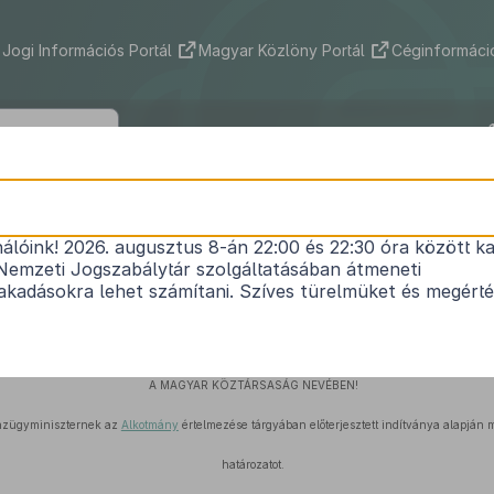
Jogi Információs Portál
Magyar Közlöny Portál
Céginformáció
31/1990. (XII. 18.) AB határozat
nálóink! 2026. augusztus 8-án 22:00 és 22:30 óra között ka
miniszternek az
Alkotmány
értelmezése tárgyában
Nemzeti Jogszabálytár szolgáltatásában átmeneti
1
indítványáról
kadásokra lehet számítani. Szíves türelmüket és megért
Hatályos: 1990. 12. 18. – 2013. 03. 31.
A MAGYAR KÖZTÁRSASÁG NEVÉBEN!
nzügyminiszternek az
Alkotmány
értelmezése tárgyában előterjesztett indítványa alapján
határozatot.