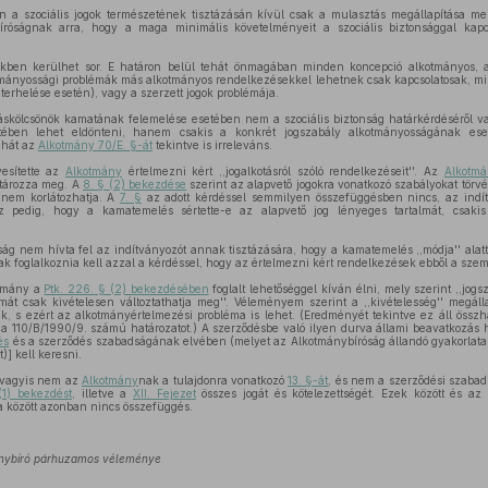
n a szociális jogok természetének tisztázásán kívül csak a mulasztás megállapítása me
íróságnak arra, hogy a maga minimális követelményeit a szociális biztonsággal kap
ekben kerülhet sor. E határon belül tehát önmagában minden koncepció alkotmányos, am
otmányossági problémák más alkotmányos rendelkezésekkel lehetnek csak kapcsolatosak, mint
gterhelése esetén), vagy a szerzett jogok problémája.
káskölcsönök kamatának felemelése esetében nem a szociális biztonság határkérdéséről 
etében lehet eldönteni, hanem csakis a konkrét jogszabály alkotmányosságának eset
ehát az
Alkotmány 70/E. §-át
tekintve is irreleváns.
esítette az
Alkotmány
értelmezni kért ,,jogalkotásról szóló rendelkezéseit''. Az
Alkotmá
atározza meg. A
8. § (2) bekezdése
szerint az alapvető jogokra vonatkozó szabályokat törvé
 nem korlátozhatja. A
7. §
az adott kérdéssel semmilyen összefüggésben nincs, az ind
az pedig, hogy a kamatemelés sértette-e az alapvető jog lényeges tartalmát, csaki
ág nem hívta fel az indítványozót annak tisztázására, hogy a kamatemelés ,,módja'' alatt
ak foglalkoznia kell azzal a kérdéssel, hogy az értelmezni kért rendelkezések ebből a sze
ormány a
Ptk. 226. § (2) bekezdésében
foglalt lehetőséggel kíván élni, mely szerint ,,jogs
lmát csak kivételesen változtathatja meg''. Véleményem szerint a ,,kivételesség'' megá
ak, s ezért az alkotmányértelmezési probléma is lehet. (Eredményét tekintve ez áll öss
d a 110/B/1990/9. számú határozatot.) A szerződésbe való ilyen durva állami beavatkozás h
és
és a szerződés szabadságának elvében (melyet az Alkotmánybíróság állandó gyakorlat
)] kell keresni.
 vagyis nem az
Alkotmány
nak a tulajdonra vonatkozó
13. §-át
, és nem a szerződési szabad
(1) bekezdést
, illetve a
XII. Fejezet
összes jogát és kötelezettségét. Ezek között és az 
a között azonban nincs összefüggés.
ánybíró párhuzamos véleménye