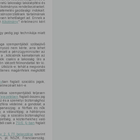
atú lakossági lakásépítési és
 alkotmányos rendelkezéseket.
atemelés gazdasági indokait.
lcsönszerződések tartalmának
esen lehetőséget ad. Ennek a
az
Alkotmány
'' értelmezni kért
y pedig jogi technikája miatt
ága szempontjából szóbajövő
ányozó nem kérte, arra lehet
 miatt a pénzügyminiszter az
 a ,,kölcsönök kamatainak az
ciók csakis a lakosság (és a
 idézett félmondattal tér ki.
 ütközik-e; tehát a megvonás
ellenes magánfelek megkötött
ny
ban foglalt szociális jogok,
telmezését kéri-e.
tása szempontjából teljesen
 Fejezetében
foglalt összes jog
oz és a személyi biztonsághoz
zféra védelme; a gondolat, a
panaszjog; a férfiak és nők
; a választójog; a hátrányos
jog; a szociális biztonsághoz
zettség, a közterhekhez való
ból csak a
70/E. §-ban
foglalt
y 2. § (1) bekezdése
szerint
n, pl. NSZK, Franciaország,