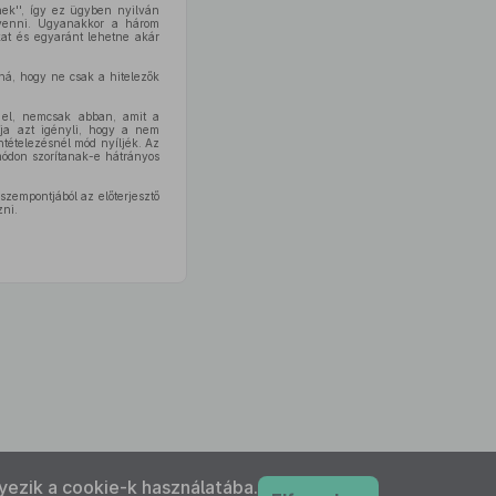
nek'', így ez ügyben nyilván
a venni. Ugyanakkor a három
kat és egyaránt lehetne akár
ná, hogy ne csak a hitelezők
t el, nemcsak abban, amit a
tja azt igényli, hogy a nem
ntételezésnél mód nyíljék. Az
 módon szorítanak-e hátrányos
zempontjából az előterjesztő
zni.
yezik a cookie-k használatába.