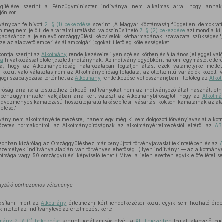
gítélése szerint a Pénzügyminiszter indítványa nem alkalmas arra, hogy annak
ön sor.
ványban felhívott
2. § (1) bekezdése
szerint ,,A Magyar Köztársaság független, demokrati
eg nem jelölt, de a tartalmi utalásból valószínűsíthető
7. § (2) bekezdése
azt mondja ki: 
gadásához a jelenlevő országgyűlési képviselők kétharmadának szavazata szükséges''
e az alapvető emberi és állampolgári jogokat, illetőleg kötelességeket.
pontja szerint az
Alkotmány
rendelkezéseire ilyen széles körben és általános jelleggel val
ra
hivatkozással előterjesztett indítánynak. Az indítvány egyébként három, egymástól eltérő
a, hogy az Alkotmánybíróság határozatában foglaljon állást ezek valamelyike mell
közül való választás nem az Alkotmánybíróság feladata, az ötletszintű variációk közötti
jogi szabályozása történhet az
Alkotmány
rendelkezéseivel összhangban, illetőleg az
Alko
róság arra is: a testülethez érkező indítványokat nem az indítványozó által használt e
A pénzügyminiszter valójában arra kért választ az Alkotmánybíróságtól, hogy az
Alkotm
 kedvezményes kamatozású hosszúlejáratú lakásépítési, vásárlási kölcsön kamatainak az a
elése.''
tvány nem alkotmányértelmezésre, hanem egy még ki sem dolgozott törvényjavaslat alko
előzetes normakontroll az Alkotmánybíróságnak az alkotmányértelmezéstől eltérő, az
AB
azonban kizárólag az Országgyűléshez már benyújtott törvényjavaslat tekintetében és az
A
személyek indítványa alapján van törvényes lehetőség. (Ilyen indítványt — az alkotmányé
tsága vagy 50 országgyűlési képviselő tehet.) Mivel a jelen esetben egyik előfeltétel s
ánybíró párhuzamos véleménye
tasítani, mert az
Alkotmány
értelmezni kért rendelkezései közül egyik sem hozható érd
intettel az indítványtevő az értelmezést kérte.
mány 2. § (1) bekezdése
szerinti jogállamiság elvét, a
XII. Fejezetben
foglalt alapvető jog