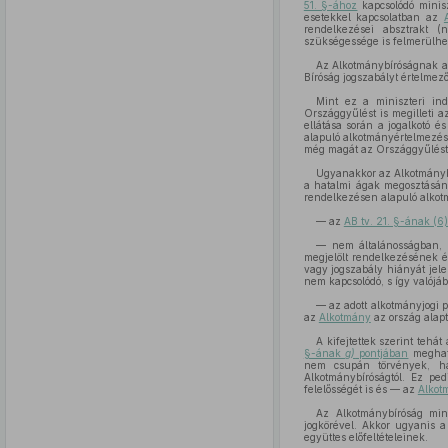
51. §-ához
kapcsolódó minisz
esetekkel kapcsolatban az
rendelkezései absztrakt (
szükségessége is felmerülhe
Az Alkotmánybíróságnak 
Bíróság jogszabályt értelmez
Mint ez a miniszteri ind
Országgyűlést is megilleti a
ellátása során a jogalkotó é
alapuló alkotmányértelmezés 
még magát az Országgyűlést i
Ugyanakkor az Alkotmánybí
a hatalmi ágak megosztásána
rendelkezésen alapuló alkotm
— az
AB tv. 21. §-ának (
— nem általánosságban, 
megjelölt rendelkezésének ér
vagy jogszabály hiányát jele
nem kapcsolódó, s így valójá
— az adott alkotmányjogi 
az
Alkotmány
az ország alap
A kifejtettek szerint teh
§-ának
g)
pontjában
meghatá
nem csupán törvények, han
Alkotmánybíróságtól. Ez pe
felelősségét is és — az
Alkot
Az Alkotmánybíróság mi
jogkörével. Akkor ugyanis a
együttes előfeltételeinek.