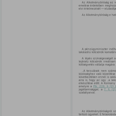
Az Alkotmánybíróság az i
emelése érdekében meghozan
elvi értelmezését — elutasítja
Az Alkotmánybíróság e hat
A pénzügyminiszter indít
lakáscélú kölcsönök kamatána
A lépés szükségességét a 
lejáratú kölcsönök irreálisa
költségvetés vállalja magára.
,,A torzulások nem számo
közösséghez való közelítése
következtében ennél is sokk
arra is, hogy az ügy ,,a lak
elkészítése előtt. A Kormán
amelyre a
Ptk. 226. § (2)
jogállamisággal, a
7. § (2
szabályaival.
Az Alkotmánybíróságról s
tartozó ügyeket. E felsorolás