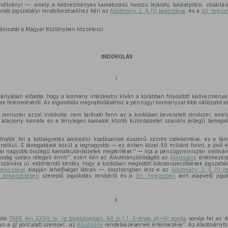
ndítványt —, amely a kedvezményes kamatozású hosszú lejáratú lakásépítési, vásárlási
dó jogszabályi rendelkezésekhez kéri az
Alkotmány 2. § (1) bekezdése
, és a
XII. fejez
.
ározatát a Magyar Közlönyben közzéteszi.
INDOKOLÁS
I.
ványában előadta, hogy a kormány intézkedni kíván a korábban folyósított kedvezménye
k felemeléséről. Az elgondolás megvalósításához a pénzügyi kormányzat több változatot alak
miniszter azzal indokolta: nem tartható fenn az a korábban bevezetett rendszer, amel
n alacsony kamata és a tényleges kamatok közötti különbözetet szociális jellegű támogat
lhatók fel a költségvetés lakáscélú kiadásainak ésszerű szintre csökkentése, és a tá
 nélkül. E támogatások közül a legnagyobb — ez évben közel 50 milliárd forint, a jöv
al nagyobb összegű kamatkülönbözetek megtérítése.'' — írja a pénzügyminiszter indítvá
osság széles rétegeit érinti'', ezért kéri az Alkotmánybíróságtól az
Alkotmány
értelmezésé
y számára ui. eldöntendő kérdés, hogy a korábban megkötött kölcsönszerződések jogszabál
 bekezdése
alapján lehetőséget látnak —, összhangban lesz-e az
Alkotmány 2. § (1) 
) bekezdésében
szereplő jogalkotás rendjéről és a
XII. Fejezetben
leírt alapvető jogok
II.
zóló
1989. évi XXXII. tv. (a továbbiakban: AB tv.) 1. §-ának
a)—h)
pontja
sorolja fel az 
ban a
g)
pont alatt szerepel ,,az
Alkotmány
rendelkezéseinek értelmezése''. Az Alkotmánybír