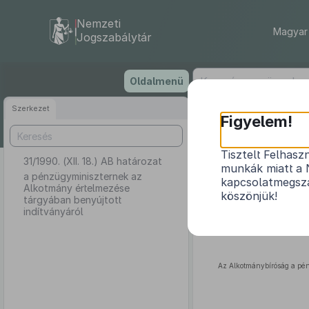
Nemzeti
Magyar 
Jogszabálytár
Ugrás
Oldalmenü
a
tartalomra
Szerkezet
Figyelem!
Tisztelt Felhasz
31/1990. (XII. 18.) AB határozat
a pénzügy
munkák miatt a 
a pénzügyminiszternek az
kapcsolatmegsza
Alkotmány értelmezése
köszönjük!
tárgyában benyújtott
indítványáról
Az Alkotmánybíróság a pé