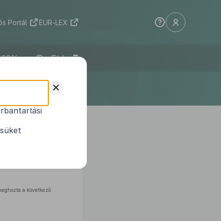
s Portál
EUR-LEX
ELI
+
rbantartási
 benyújtott
ésüket
 meghozta a következő