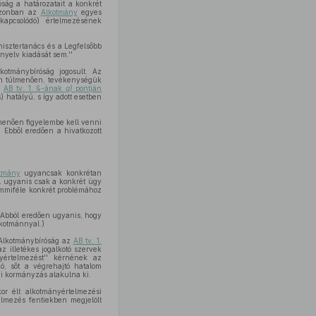
óság a határozatait a konkrét
azonban az
Alkotmány
egyes
kapcsolódó) értelmezésének
isztertanács és a Legfelsőbb
nyelv kiadását sem.''
otmánybíróság jogosult. Az
n túlmenően, tevékenységük
z
AB tv. 1. §-ának
g)
pontján
hatályú, s így adott esetben
enően figyelembe kell venni
 Ebből eredően a hivatkozott
tmány
ugyancsak konkrétan
ll ugyanis csak a konkrét ügy
emmiféle konkrét problémához
 (Abból eredően ugyanis, hogy
lkotmánnyal.)
z Alkotmánybíróság az
AB tv. 1.
z illetékes jogalkotó szervek
yértelmezést'' kérnének az
ó, sőt a végrehajtó hatalom
gi kormányzás alakulna ki.
r élt alkotmányértelmezési
elmezés fentiekben megjelölt