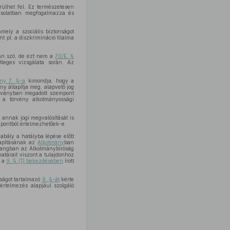
rülhet fel. Ez természetesen
csolatban megfogalmazza és
ely a szociális biztonságot
 pl. a diszkrimináció tilalma
van szó, de ezt nem a
70/E. §
leges vizsgálata során. Az
ny 7. §-a
kimondja, hogy a
ny állapítja meg, alapvető jog
ítványban megadott szempont
s a törvény alkotmányossági
 annak jogi megvalósítását is
mpontból értelmezhetőek-e.
zabály a hatályba lépése előtt
llapításának az
Alkotmány
ban
zhangban az Alkotmánybíróság
atárait viszont a tulajdonhoz
a a
9. § (1) bekezdésében
írott
ságot tartalmazó
9. §-át
kérte
értelmezés alapjául szolgáló