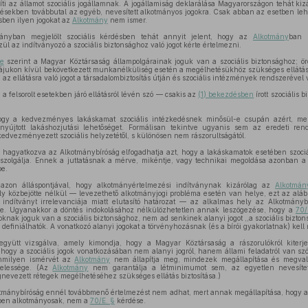
 az államot szociális jogállamnak. A jogállamiság deklarálása Magyarországon tehát kizá
désekben továbbutal az egyéb, nevesített alkotmányos jogokra. Csak abban az esetben leh
ésben ilyen jogokat az
Alkotmány
nem ismer.
ványban megjelölt szociális kérdésben tehát annyit jelent, hogy az
Alkotmány
ban b
ül az indítványozó a szociális biztonsághoz való jogot kérte értelmezni.
se
szerint a Magyar Köztársaság állampolgárainak joguk van a szociális biztonsághoz; ör
ájukon kívül bekövetkezett munkanélküliség esetén a megélhetésükhöz szükséges ellátás
az ellátásra való jogot a társadalombiztosítás útján és szociális intézmények rendszerével 
 felsorolt esetekben járó ellátásról lévén szó — csakis az
(1) bekezdésben
írott szociális 
hogy a kedvezményes lakáskamat szociális intézkedésnek minősül-e csupán azért, me
 nyújtott lakáshozjutási lehetőséget. Formálisan tekintve ugyanis sem az eredeti ren
dvezményezett szociális helyzetétől, s különösen nem rászorultságától.
hagyatkozva az Alkotmánybíróság elfogadhatja azt, hogy a lakáskamatok esetében szociáli
ot szolgálja. Ennek a juttatásnak a mérve, mikéntje, vagy technikai megoldása azonban 
be.
 azon álláspontjával, hogy alkotmányértelmezési indítványnak kizárólag az
Alkotmán
y közbejötte nélkül — levezethető alkotmányjogi probléma esetén van helye, ezt az alá
ndítványt irrelevanciája miatt elutasító határozat — az alkalmas hely az Alkotmánybír
sére. Ugyanakkor a döntés indokolásához nélkülözhetetlen annak leszögezése, hogy a
70/
knak joguk van a szociális biztonsághoz, nem ad senkinek alanyi jogot ,,a szociális bizton
 definiálhatók. A vonatkozó alanyi jogokat a törvényhozásnak (és a bírói gyakorlatnak) kel
gyütt vizsgálva, amely kimondja, hogy a Magyar Köztársaság a rászorulókról kiterjed
 hogy a szociális jogok vonatkozásában nem alanyi jogról, hanem állami feladatról van sz
mmilyen ismérvét az
Alkotmány
nem állapítja meg, mindezek megállapítása és megval
telessége. (Az
Alkotmány
nem garantálja a létminimumot sem, az egyetlen nevesített
evezett rétegek megélhetéséhez szükséges ellátás biztosítása.)
tmánybíróság ennél továbbmenő értelmezést nem adhat, mert annak megállapítása, hogy a s
ben alkotmányosak, nem a
70/E. §
kérdése.