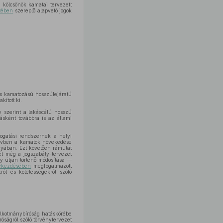
 kölcsönök kamatai tervezett
etében
szereplő alapvető jogok
s kamatozású hosszúlejáratú
ított ki.
y szerint a lakáscélú hosszú
ásként továbbra is az állami
mogatási rendszernek a helyi
ő évben a kamatok növekedése
nyában. Ezt követően rámutat
t még a jogszabály-tervezet
y útján történő módosítása —
bekezdésében
megfogalmazott
ról és kötelességekről szóló
Alkotmánybíróság hatáskörébe
óságról szóló törvénytervezet