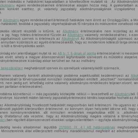
teri indokolás e hatáskörrel kapcsolatban a következőkre mutatott rá: ,,Az Alkotmánybír
Alkotmány
egyes rendelkezéseinek értelmezése alapján hozza meg. A gyakorlatban 
nem konkrét esethez, pl. valamely jogszabály alkotmányosságának vizsgálatához 
t.
az
Alkotmány
egyes rendelkezéseit értelmező hatásköre nem érinti az Országgyűlés, a Min
ő hatáskörét, továbbá a jogszabály végrehajtásának fő irányára és módszerére vonatkozó irá
okolás idézett részéből is kitűnik, az
Alkotmány
értelmezésére nem kizárólag az Alk
z a jog, hogy hiteles értelmezést fűzzön az
Alkotmány
valamely rendelkezéséhez, s eze
s jogalkalmazó szervek is értelmezik az
Alkotmány
t. Az Alkotmánybíróságtól származó, a
annyiban különbözik az egyéb értelmezésektől, hogy az mindenkire kötelező (erga omnes) 
s köti a törvényalkotás során.
róság elvi jelentőséggel mutat rá: az
AB tv. 1. §-ának
g)
pontja
értelmezésénél is messzem
k elvét, amely a magyar államszervezet legfontosabb szervezeti és működési alapelve.
ányértelmezésre kizárólag akkor kerülhet sor, ha az indítvány
6) bekezdésében
meghatározott szervek és személyek valamelyikétől származik,
hanem valamely konkrét alkotmányjogi probléma aspektusából kezdeményezi az
Alko
telmezését (a törvényjavaslat miniszteri indokolásában említett ,,absztrakt'' normakontro
nti, nem pedig azt, lehetőség volna valamely alkotmányos rendelkezés teljesen elvont, s
ban parttalan értelmezésére),
probléma közvetlenül — más jogszabály közbejötte nélkül — levezethető az
Alkotmány
ból.
törvénye, közvetett módon bármely jogszabályértelmezési kérdés kapcsolatba hozható az A
át az Alkotmánybíróság hivatkozott hatáskörét megszorítván kell értelmezni. Ha ugyanis a
rozott jogkörét kiterjesztően értelmezné, ez könnyen olyan helyzetet idézne elő, hogy a
em kormányrendeletek, sőt miniszteri rendeletek megalkotása előtt is ,,alkotmán
dig óhatatlanul oda vezetne, hogy az Alkotmánybíróság magára vállalná a törvényhoz
mány
ban rögzített államszervezeti elvekkel szöges ellentétben — egyfajta alkotmánybírósá
ndeddig kevés alkalommal: legutóbb
21/1990. (X. 4.) AB határozatának
meghozatalako
 Miniszterelnök által előterjesztett indítvány maradéktalanul megfelelt az alkotmányért