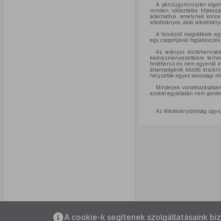
A pénzügyminiszter elgond
minden változtatás tiltako
alternatíva, amelynek konce
alkotmányos, akár alkotmánye
A felvázolt megoldások eg
egy csoportjával foglalkozzék
Az arányos köztehervisel
kedvezményezettekre terhel
feltétlenül és nem egyenlő m
állampolgárok közötti diszkr
helyzetbe egyes lakossági ré
Mindezek vonatkozásában a
azokat egyáltalán nem gondol
Az Alkotmánybíróság ügys
Az oldalmenübe visszatéréshez
A cookie-k segítenek szolgáltatásaink bi
használhatja az
ALT + S
billentyűket.