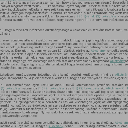
zéseit'' kérte értelmezni abból a szempontból, hogy a kedvezményes kamatozású, hosszúlejár
abállyal meghatározott mértékű — kamatainak jogszabály általi emelése sérti-e ezeket az
vány indokolásában előadta a tervezett kamatemelés technikai változatait, továbbá a kam
spolitika lényeges megváltoztatását, s ehhez kapcsolódóan a már korábban megkötött kö
változtatását igénylik, melyre a Polgári Törvénykönyv
226. §-ának (2) bekezdése
kivétel
ntő hatása azonban felveti azt a kérdést, hogy összhangban áll-e a tervezett intézkedés 
ű, hogy a tervezett intézkedés alkotmányossága a kamatemelés szociális hatása miatt, vag
számára.
t, erre vonatkoztatható részéből, valamint abból, hogy a jogi megoldás alkotmányoss
ezését — a nem speciálisan erre vonatkozó jogállamiság elve kivételével — az indítv
emelésnek ,,a lakosság széles rétegeit érintő'', nyilvánvalóan hátrányos hatása az, ami
tványozta. Erre utal, hogy amikor abban kér döntést, sérti-e az
Alkotmány
rendelkezéseit
don és indokok alapján történő emelése'', az indítvány indokolásában előadott variá
ékű terhelésében térnek el egymástól, és a jogi megoldásra az indítvány csak a fent szintén
érdés az, hogy egy, széles tömegeket érintő szociális kedvezmény megvonása
Alkotmány
ba
ül döntendő el. Ugyanígy a szociális tartalomtól függetlenül alkotmányos vagy alkotmány
zabály általi megváltoztatása.
ntézkedései természetesen felvethetnek alkotmányossági kérdéseket, mind az
Alkotmá
gok szempontjából. A jelen esetben a kérdés az, hogy az indítványozó a releváns jogok ér
ni kért alkotmányos jogok közül az alapul fekvő kamatemelési probléma szociális ha
 (1) bekezdése
, valamint a
7. § (2) bekezdése
és a
8. § (2) bekezdése
. Az
Alkotmány XII.
t kérte az indítványozó. Ezek: az élethez és az emberi méltósághoz való jog; a szabadságh
igazságszolgáltatással kapcsolatos jogok; a szabad mozgás és letelepedés joga; a magáns
zabadsága; a véleménnyilvánítás, a sajtó, a gyülekezés, az egyesülés szabadsága; a 
ermek- és ifjúságvédelem; a nemzeti és etnikai kisebbségek jogai; az állampolgárság
munkához való jog; az érdekvédelmi szervezkedés és a sztrájk joga; az egyezséghez való 
ló jog, valamint a tudományos, művészeti és tanszabadság; továbbá a honvédelmi kötele
taníttatásának kötelessége. Nyilvánvaló, hogy ezek közül az értelmezés adott szempontjá
og relevanciája vizsgálható.
 adott szociális probléma szempontjából az alábbiak miatt nem értelmezhető: az
Alkotmán
emokratikus jogállam. A magyar
Alkotmány
tehát — sok ország alkotmányától eltérőe