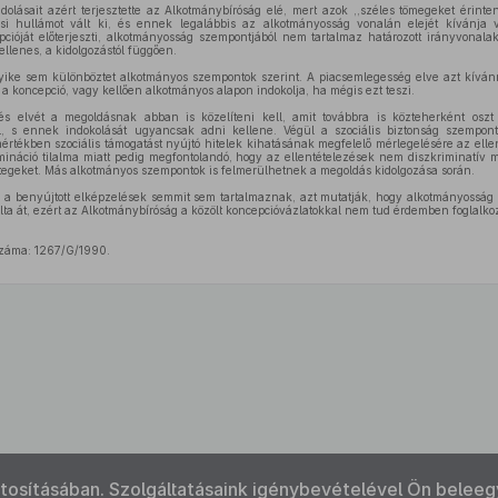
olásait azért terjesztette az Alkotmánybíróság elé, mert azok ,,széles tömegeket érinte
zási hullámot vált ki, és ennek legalábbis az alkotmányosság vonalán elejét kívánj
pcióját előterjeszti, alkotmányosság szempontjából nem tartalmaz határozott irányvonala
llenes, a kidolgozástól függően.
yike sem különböztet alkotmányos szempontok szerint. A piacsemlegesség elve azt kíván
 a koncepció, vagy kellően alkotmányos alapon indokolja, ha mégis ezt teszi.
és elvét a megoldásnak abban is közelíteni kell, amit továbbra is közteherként osz
, s ennek indokolását ugyancsak adni kellene. Végül a szociális biztonság szempon
értékben szociális támogatást nyújtó hitelek kihatásának megfelelő mérlegelésére az elle
imináció tilalma miatt pedig megfontolandó, hogy az ellentételezések nem diszkriminatív
tegeket. Más alkotmányos szempontok is felmerülhetnek a megoldás kidolgozása során.
 benyújtott elképzelések semmit sem tartalmaznak, azt mutatják, hogy alkotmányosság s
ta át, ezért az Alkotmánybíróság a közölt koncepcióvázlatokkal nem tud érdemben foglalko
záma: 1267/G/1990.
ztosításában. Szolgáltatásaink igénybevételével Ön beleeg