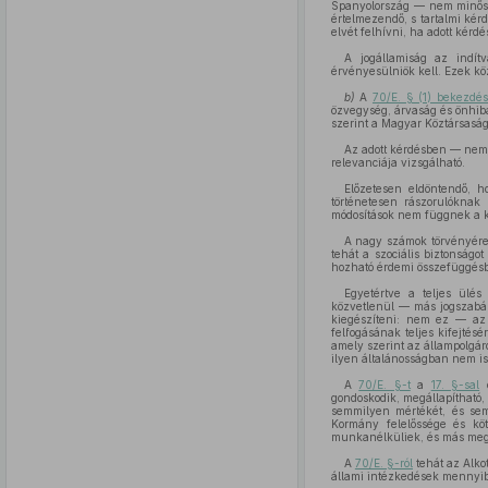
Spanyolország — nem minősíti
értelmezendő, s tartalmi kér
elvét felhívni, ha adott kérd
A jogállamiság az indít
érvényesülniök kell. Ezek köz
b)
A
70/E. § (1) bekezdé
özvegység, árvaság és önhib
szerint a Magyar Köztársaság 
Az adott kérdésben — nem a
relevanciája vizsgálható.
Előzetesen eldöntendő, 
történetesen rászorulóknak
módosítások nem függnek a ke
A nagy számok törvényére 
tehát a szociális biztonság
hozható érdemi összefüggés
Egyetértve a teljes ülés
közvetlenül — más jogszabál
kiegészíteni: nem ez — az i
felfogásának teljes kifejté
amely szerint az állampolgáro
ilyen általánosságban nem is
A
70/E. §-t
a
17. §-sal
e
gondoskodik, megállapítható,
semmilyen mértékét, és se
Kormány felelőssége és kö
munkanélküliek, és más megn
A
70/E. §-ról
tehát az Alko
állami intézkedések mennyi