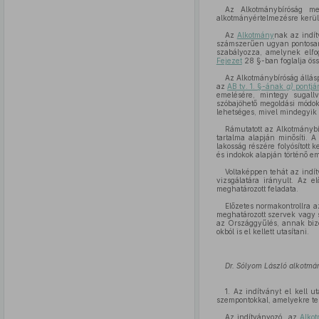
Az Alkotmánybíróság me
alkotmányértelmezésre kerülj
Az
Alkotmány
nak az indít
számszerűen ugyan pontosan m
szabályozza, amelynek elfo
Fejezet
28 §-ban foglalja össz
Az Alkotmánybíróság állás
az
AB tv. 1. §-ának
g)
pontjá
emelésére, mintegy sugallv
szóbajöhető megoldási módok 
lehetséges, mivel mindegyik 
Rámutatott az Alkotmánybí
tartalma alapján minősíti. 
lakosság részére folyósított
és indokok alapján történő em
Voltaképpen tehát az indí
vizsgálatára irányult. Az 
meghatározott feladata.
Előzetes normakontrollra 
meghatározott szervek vagy 
az Országgyűlés, annak bizot
okból is el kellett utasítani.
Dr. Sólyom László alkotm
1. Az indítványt el kell u
szempontokkal, amelyekre tek
Az indítványozó ,,az
Alkot