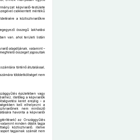
ormányzat képviselő-testülete
összegével csökkentett mértékű
detésére a köztisztviselőkre
egegyező összegű lakhatási
n van, ahol területi listán
iselő alapdíjának, valamint –
egfelelő összeget jogosultak
számlára történő átutalással,
ő számára többletköltséget nem
rszággyűlés épületében vagy
éhez, illetőleg a képviselők
ltségvetési keret erejéig – a
yiségekben kell elhelyezni a
tisztviselőnek nem minősülő
látására havonta a képviselői
égtérítések) az Országgyűlés
, valamint minden ötödik tagja
égű köztisztviselő, illetve
csoport tagjainak számát nem