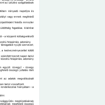
mint az üdülési szolgáltatások
etében irányadó napidíjra és
sztályt vagy ennek megfelelő
lpolitikáért felelős miniszter
üldöttség fogadása, kísérése
 – a központi költségvetésről
özcélú felajánlás, adomány.
 támogatást nyújtó szervezet,
, a kedvezményezettel kötött
l számított tizenöt napon belül
a közcélú felajánlás, adomány
n együtt: özvegy) – özvegy
elelő összegű juttatás illeti
nt az adatok megváltozását
on belül visszafizeti.
rő rendelkezése hiányában – a
álni.
rszággyűlés megbízatásának
etdíjának megfelelő összegű