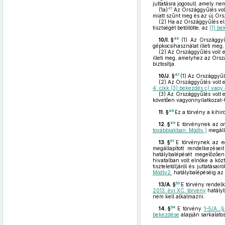
juttatásra jogosult, amely n
45
(1a)
Az Országgyűlés vol
miatt szűnt meg és az új Or
(2)
Ha az Országgyűlés e
tisztségét betöltötte, az
(1) b
46
10/I. §
(1)
Az Országgyűl
gépkocsihasználat illeti meg
(2)
Az Országgyűlés volt el
illeti meg, amelyhez az Orszá
biztosítja.
47
10/J. §
(1)
Az Országgyűlé
(2)
Az Országgyűlés volt e
4. cikk (3) bekezdés
c)
vagy
(3)
Az Országgyűlés volt e
követően vagyonnyilatkozat-t
48
11. §
Ez a törvény a kihir
49
12. §
E törvénynek az or
továbbiakban: Módtv.)
megáll
51
13. §
E törvénynek az e
megállapított rendelkezés
hatálybalépését megelőzően
hivatalban volt elnöke a köz
tiszteletdíjáról és juttatásair
Módtv2.
hatálybalépéséig az ö
52
13/A. §
E törvény rendel
2013. évi XC. törvény
hatályb
nem kell alkalmazni.
54
14. §
E törvény
1–5/A. §
bekezdése
alapján sarkalato