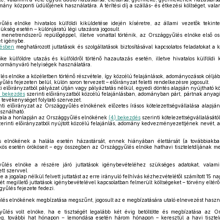
rmány központi üdülőjének használatára. A térítési díj a szállás- és étkezési költséget, vala
és elnöke hivatalos külföldi kiküldetése idején kíséretre, az állami vezetők tekint
zükség esetén – különjáratú légi utazásra jogosult.
menetrendszerű repülőgéppel, illetve vonattal történik, az Országgyűlés elnöke első o
et igénybe.
désben
meghatározott juttatások és szolgáltatások biztosításával kapcsolatos feladatokat a kü
 külföldre utazás és külföldről történő hazautazás esetén, illetve hivatalos külföldi k
i kormányváró helyiségek használatára.
s elnöke a közéletben történő részvétele, így közcélú felajánlások, adományozások céljából
lés fejezeten belül, külön soron tervezett – előirányzat feletti rendelkezésre jogosult.
i előirányzatból pályázat útján vagy pályáztatás nélkül, egyedi döntés alapján nyújtható k
) bekezdés
szerinti előirányzatból közcélú felajánlásban, adományban párt, pártnak anyagi
i tevékenységet folytató szervezet.
ti előirányzat az Országgyűlés elnökének előzetes írásos kötelezettségvállalása alapján
sználható.
ala a honlapján az Országgyűlés elnökének
(4) bekezdés
szerinti kötelezettségvállalásátó
erinti előirányzatból nyújtott közcélú felajánlás, adomány kedvezményezettjének nevét, 
 elnökének a halála esetén házastársát, ennek hiányában élettársát (a továbbiakba
kös esetén örököseit – egy összegben az Országgyűlés elnöke hathavi tiszteletdíjának megf
lés elnöke a részére járó juttatások igénybevételéhez szükséges adatokat, valami
ett szervvel.
 jogalap nélkül felvett juttatást az erre irányuló felhívás kézhezvételétől számított 15 nap
 megillető juttatások igénybevételével kapcsolatban felmerült költségeket – törvény elté
gyűlés fejezete fedezi.
és elnökének megbízatása megszűnt, jogosult az e megbízatására utaló elnevezést haszn
lés volt elnöke, ha e tisztségét legalább két évig betöltötte és megbízatása az O
, további hat hónapon – lemondása esetén három hónapon – keresztül a havi tisztel