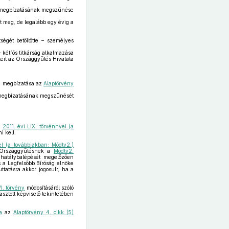
s megbízatásának megszűnése
 meg, de legalább egy évig a
égét betöltötte – személyes
 kétfős titkárság alkalmazása
eleit az Országgyűlés Hivatala
ha megbízatása az
Alaptörvény
 megbízatásának megszűnését
ó
2011. évi LIX. törvénnyel (a
i kell.
el (a továbbiakban: Módtv2.)
z Országgyűlésnek a
Módtv2.
hatálybalépését megelőzően
s a Legfelsőbb Bíróság elnöke
uttatásra akkor jogosult, ha a
I. törvény
módosításáról szóló
sztott képviselő tekintetében
a
az
Alaptörvény 4. cikk (5)