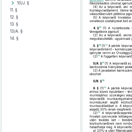
10/J. §
főközlekedési útvonal igénybe
(4)
Az a képviselő, aki me
11. §
tisztségviselőjeként, illetve
választókerületi pótlékra jogo
12. §
(5)
A képviselő hivatalos 
vonatkozó szabályokat kell a
13. §
13
4. §
(1)
A nyilatkozata 
13/A. §
támogatásra jogosult.
(2)
Az a képviselő, akine
14. §
megválasztották, ugyancsak 
14
15
5. §
(1)
A pártok képvise
képviselőnként – kormánypár
igénybe venni az Országgyűlé
16
(2)
A független képvisel
17
5/A. §
(1)
A képviselőt az
bankszámla hiányában postai 
(2)
A javadalom bankszámlár
okozhat.
18
5/B. §
19
6. §
(1)
A pártok képvise
ahhoz közeli épületben – tér
munkájához szükséges alapell
képviselők munkavégzésére a
munkájukat segítő köztiszt
munkavállalókat is. A képvis
alapdíj 30%-ának megfelelő el
20
(2)
A képviselőcsoportok
hivatali szervezete költségve
után további két – töredék
köztisztviselőnek nem minős
haladhatja meg. A képviselőcs
a)
20%-a után főtanácsadó