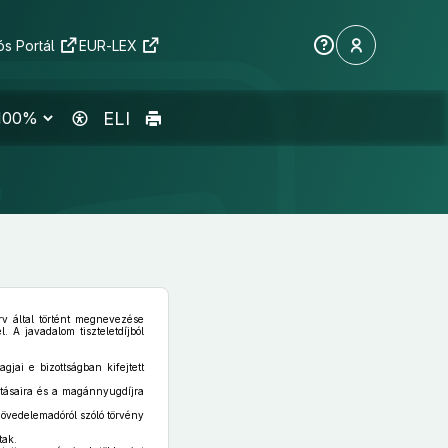
s Portál
EUR-LEX
ELI
erv által történt megnevezése
 A javadalom tiszteletdíjból
gjai e bizottságban kifejtett
látásaira és a magánnyugdíjra
övedelemadóról szóló törvény
tak.