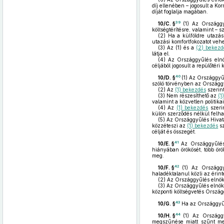
díj ellenében – jogosult a Ko
díját foglalja magában.
39
10/C. §
(1)
Az Országgyűl
költségtérítésre, valamint – s
(2)
Ha a külföldre utazás 
utazási komfortfokozatot veh
(3)
Az (1) és a
(2) bekez
látja el.
(4)
Az Országgyűlés elnöke
céljából jogosult a repülőtér
40
10/D. §
(1)
Az Országgyűlé
szóló törvényben az Országgyű
(2)
Az
(1) bekezdés
szerint
(3)
Nem részesíthető az
(1
valamint a közvetlen politika
(4)
Az
(1) bekezdés
szerin
külön szerződés nélkül felha
(5)
Az Országgyűlés Hivat
közzéteszi az
(1) bekezdés
sz
célját és összegét.
41
10/E. §
Az Országgyűlés
hiányában örökösét, több örö
meg.
42
10/F. §
(1)
Az Országgyű
haladéktalanul közli az érint
(2)
Az Országgyűlés elnöke a
(3)
Az Országgyűlés elnökét
központi költségvetés Ország
43
10/G. §
Ha az Országgyűl
44
10/H. §
(1)
Az Országgyű
megszűnése miatt szűnt meg