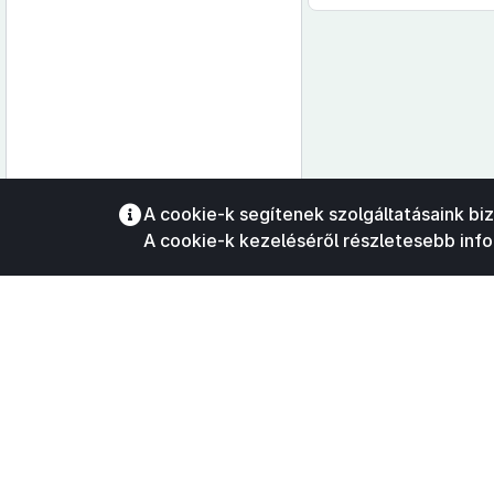
Az oldalmenübe visszatéréshez
A cookie-k segítenek szolgáltatásaink bi
használhatja az
ALT + S
billentyűket.
A cookie-k kezeléséről részletesebb inf
©
A