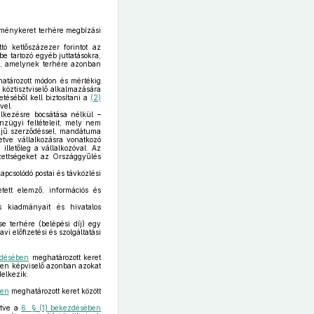
letménykeret terhére megbízási
tó kettőszázezer forintot az
e tartozó egyéb juttatásokra,
ak, amelynek terhére azonban
határozott módon és mértékig
 köztisztviselő alkalmazására
etéséből kell biztosítani a
(2)
vel.
lkezésre bocsátása nélkül –
énzügyi feltételeit, mely nem
idejű szerződéssel, mandátuma
letve vállalkozásra vonatkozó
illetőleg a vállalkozóval. Az
lezettségeket az Országgyűlés
pcsolódó postai és távközlési
tett elemző, információs és
s kiadmányait és hivatalos
e terhére (belépési díj) egy
i előfizetési és szolgáltatási
zdésében
meghatározott keret
tlen képviselő azonban azokat
delkezik.
ben
meghatározott keret között
letve a
6. § (1) bekezdésében