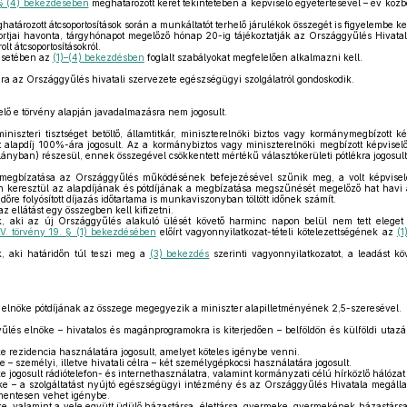
 § (4) bekezdésében
meghatározott keret tekintetében a képviselő egyetértésével – év közbe
atározott átcsoportosítások során a munkáltatót terhelő járulékok összegét is figyelembe ke
ortjai havonta, tárgyhónapot megelőző hónap 20-ig tájékoztatják az Országgyűlés Hivatal
olt átcsoportosításokról.
esetében az
(1)–(4) bekezdésben
foglalt szabályokat megfelelően alkalmazni kell.
a az Országgyűlés hivatali szervezete egészségügyi szolgálatról gondoskodik.
lő e törvény alapján javadalmazásra nem jogosult.
miniszteri tisztséget betöltő, államtitkár, miniszterelnöki biztos vagy kormánymegbízott 
alapdíj 100%-ára jogosult. Az a kormánybiztos vagy miniszterelnöki megbízott képviselő,
alányban) részesül, ennek összegével csökkentett mértékű választókerületi pótlékra jogosult
megbízatása az Országgyűlés működésének befejezésével szűnik meg, a volt képviselő
n keresztül az alapdíjának és pótdíjának a megbízatása megszűnését megelőző hat havi
 időre folyósított díjazás időtartama is munkaviszonyban töltött időnek számít.
z ellátást egy összegben kell kifizetni.
 aki az új Országgyűlés alakuló ülését követő harminc napon belül nem tett eleget 
LV. törvény 19. § (1) bekezdésében
előírt vagyonnyilatkozat-tételi kötelezettségének az
(1
 aki határidőn túl teszi meg a
(3) bekezdés
szerinti vagyonnyilatkozatot, a leadást kö
elnöke pótdíjának az összege megegyezik a miniszter alapilletményének 2,5-szeresével.
lés elnöke – hivatalos és magánprogramokra is kiterjedően – belföldön és külföldi utaz
 rezidencia használatára jogosult, amelyet köteles igénybe venni.
– személyi, illetve hivatali célra – két személygépkocsi használatára jogosult.
jogosult rádiótelefon- és internethasználatra, valamint kormányzati célú hírközlő hálózat
 – a szolgáltatást nyújtó egészségügyi intézmény és az Országgyűlés Hivatala megálla
smentesen vehet igénybe.
, valamint a vele együtt üdülő házastársa, élettársa, gyermeke, gyermekének házastársa, 