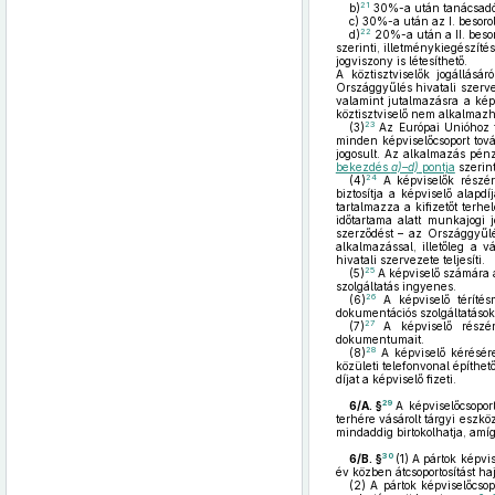
21
b)
30%-a után tanácsadó
c)
30%-a után az I. besorolá
22
d)
20%-a után a II. besoro
szerinti, illetménykiegészíté
jogviszony is létesíthető.
A köztisztviselők jogállásár
Országgyűlés hivatali szerve
valamint jutalmazásra a kép
köztisztviselő nem alkalmazh
23
(3)
Az Európai Unióhoz t
minden képviselőcsoport tová
jogosult. Az alkalmazás pénzü
bekezdés
a)–d)
pontja
szerint
24
(4)
A képviselők részér
biztosítja a képviselő alapd
tartalmazza a kifizetőt terh
időtartama alatt munkajogi j
szerződést – az Országgyűlés
alkalmazással, illetőleg a v
hivatali szervezete teljesíti.
25
(5)
A képviselő számára a
szolgáltatás ingyenes.
26
(6)
A képviselő térítés
dokumentációs szolgáltatások
27
(7)
A képviselő részére
dokumentumait.
28
(8)
A képviselő kérésére
közületi telefonvonal építhet
díjat a képviselő fizeti.
29
6/A. §
A képviselőcsopor
terhére vásárolt tárgyi eszk
mindaddig birtokolhatja, amíg
30
6/B. §
(1)
A pártok képvis
év közben átcsoportosítást ha
(2)
A pártok képviselőcsop