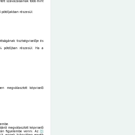
tett szavazásainak több mint
 pótdíjakban részesül:
tságának tisztségviselője és
0% pótdíjban részesül. Ha a
en megválasztott képviselő
elembe.
táról megválasztott képviselő
rán figyelembe venni. Az
(1)
utóút, ennek hiányában egyéb