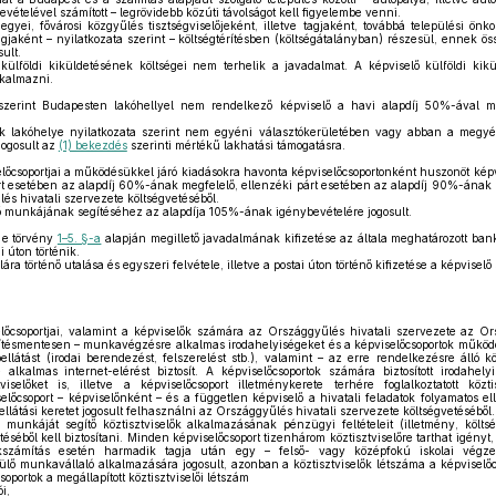
vételével számított – legrövidebb közúti távolságot kell figyelembe venni.
gyei, fővárosi közgyűlés tisztségviselőjeként, illetve tagjaként, továbbá települési önk
 tagjaként – nyilatkozata szerint – költségtérítésben (költségátalányban) részesül, ennek 
sult.
külföldi kiküldetésének költségei nem terhelik a javadalmat. A képviselő külföldi kikül
lkalmazni.
szerint Budapesten lakóhellyel nem rendelkező képviselő a havi alapdíj 50%-ával m
k lakóhelye nyilatkozata szerint nem egyéni választókerületében vagy abban a megyébe
jogosult az
(1) bekezdés
szerinti mértékű lakhatási támogatásra.
lőcsoportjai a működésükkel járó kiadásokra havonta képviselőcsoportonként huszonöt képv
t esetében az alapdíj 60%-ának megfelelő, ellenzéki párt esetében az alapdíj 90%-ának m
s hivatali szervezete költségvetéséből.
ő munkájának segítéséhez az alapdíja 105%-ának igénybevételére jogosult.
 e törvény
1–5. §-a
alapján megillető javadalmának kifizetése az általa meghatározott bank
úton történik.
a történő utalása és egyszeri felvétele, illetve a postai úton történő kifizetése a képvisel
lőcsoportjai, valamint a képviselők számára az Országgyűlés hivatali szervezete az O
ítésmentesen – munkavégzésre alkalmas irodahelyiségeket és a képviselőcsoportok működés
átást (irodai berendezést, felszerelést stb.), valamint – az erre rendelkezésre álló kö
lkalmas internet-elérést biztosít. A képviselőcsoportok számára biztosított irodahel
viselőket is, illetve a képviselőcsoport illetménykerete terhére foglalkoztatott köz
előcsoport – képviselőnként – és a független képviselő a hivatali feladatok folyamatos el
látási keretet jogosult felhasználni az Országgyűlés hivatali szervezete költségvetéséből.
 munkáját segítő köztisztviselők alkalmazásának pénzügyi feltételeit (illetmény, költs
téséből kell biztosítani. Minden képviselőcsoport tizenhárom köztisztviselőre tarthat igényt
számítás esetén harmadik tagja után egy – felső- vagy középfokú iskolai végzetts
ülő munkavállaló alkalmazására jogosult, azonban a köztisztviselők létszáma a képviselő
oportok a megállapított köztisztviselői létszám
i,