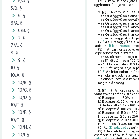
5/A. §
7
(7)
A képviselőnek járó al
egyharmadán igazolatlanul n
5/B. §
8
2. §
(1)
A képviselő – az O
6. §
– az Országgyűlés alelnö
– az Országgyűlés jegyző
6/A. §
– az Országgyűlés állandó
– az Országgyűlés állandó
6/B. §
– az Országgyűlés állandó 
– az Országgyűlés állandó
7. §
– a párt országgyűlési kép
9
(2)
Az Országgyűlés alkot
7/A. §
tagja az
(1) bekezdésben
megá
10
(3)
A párt országgyűlési
8. §
képviselőcsoport létszáma
– az 50 főt nem haladja meg
9. §
– az 51 főt eléri, de a 100 
– a 101 főt eléri, de a 150
10. §
– a 151 főt meghaladja, a pó
11
(4)
Az Interparlamentári
10/A. §
– elnökének pótdíja a képv
– alelnökei pótdíja a képv
10/B. §
megfelelő összeg.
10/C. §
12
3. §
(1)
A képviselő vál
választókerületének székhel
10/D. §
a)
Budapest – a 60%-a,
b)
Budapesttől 50 km-en b
10/E. §
c)
Budapesttől 50 és 100 k
d)
Budapesttől 100 és 150 k
10/F. §
e)
Budapesttől 150 és 200 
f)
Budapesttől 200 és 250 k
10/G. §
g)
Budapesttől 250 és 300 
h)
Budapesttől 300 kilomét
10/H. §
(2)
Az
(1) bekezdés
szerint
(3)
A területi listán megvá
10/I. §
esetében a képviselő nyilatk
bekezdés
szerinti besorolás