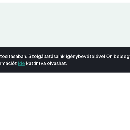
ztosításában. Szolgáltatásaink igénybevételével Ön beleeg
ormációt
ide
kattintva olvashat.
Kapcsolat
Felhasználási feltételek
Akadálymentesítési 
 Nemzeti Jogszabálytárban elérhető szövegek tekintetében az MK