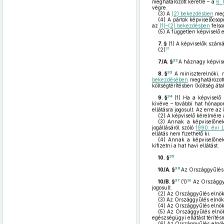
meghatározott keretre – a
6.
végre.
(3)
A
(2) bekezdésben
megh
(4)
A pártok képviselőcsop
az
(1)–(2) bekezdésben
felsor
(5)
A független képviselő 
7. §
(1)
A képviselők számár
31
(2)
32
7/A. §
A háznagy képvise
33
8. §
A miniszterelnöki, 
bekezdésében
meghatározott 
költségtérítésben (költség át
34
9. §
(1)
Ha a képviselő 
kivéve – további hat hónapo
ellátásra jogosult. Az erre az
(2)
A képviselő kérelmére a
(3)
Annak a képviselőnek,
jogállásáról szóló
1990. évi 
ellátás nem fizethető ki.
(4)
Annak a képviselőnek,
kifizetni a hat havi ellátást.
35
10. §
36
10/A. §
Az Országgyűlés 
37
38
10/B. §
(1)
Az Országgyű
jogosult.
(2)
Az Országgyűlés elnöke
(3)
Az Országgyűlés elnöke 
(4)
Az Országgyűlés elnöke 
(5)
Az Országgyűlés elnöke
egészségügyi ellátást téríté
(6)
Az Országgyűlés elnöke