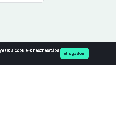
yezik a cookie-k használatába.
Elfogadom
PDF
nyilatkozat
Adatkezelési tájékoztató
IFK Magyar Közlönykiadó és Igazságügyi