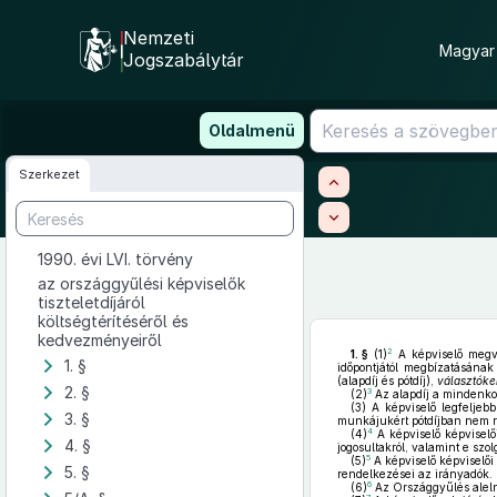
Nemzeti
Magyar 
Jogszabálytár
Ugrás
Oldalmenü
a
tartalomra
Szerkezet
1990. évi LVI. törvény
az országgyűlési képviselők
tiszteletdíjáról
költségtérítéséről és
kedvezményeiről
2
1. §
(1)
A képviselő megvál
1. §
időpontjától megbízatásána
(alapdíj és pótdíj),
választóker
2. §
3
(2)
Az alapdíj a mindenkori
(3)
A képviselő legfeljebb 
3. §
munkájukért pótdíjban nem 
4
(4)
A képviselő képviselő
4. §
jogosultakról, valamint e szo
5
(5)
A képviselő képviselői
5. §
rendelkezései az irányadók.
6
(6)
Az Országgyűlés alelnö