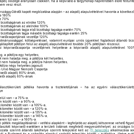
apdíj összege arányosan csökken, ha a képviselő a tárgyhónap napirendben előre feltünte
em vesz részt.
rszággyűléstől kapott megbízatása alapján – az alapdíj alapulvételével havonta a következő
ke 180%
je 70%
 bizottságának az elnöke 120%
 bizottságának az alelnöke 100%
bizottságának tagja első bizottsági tagsága esetén 70%
 bizottságának tagja második bizottsági tagsága esetén 25%
viselőcsoportjának vezetője 120%
mányossággal, költségvetéssel, valamint európai uniós ügyekkel foglalkozó állandó bizot
llapított pótdíjon felül az alapdíj alapulvételével további 20% pótdíjban részesül.
 képviselőcsoportja vezetőjének helyettese a képviselői alapdíj alapulvételével 10
, a pótdíjra egy helyettes,
főt nem haladja meg, a pótdíjra két helyettes,
 főt nem haladja meg, a pótdíjra három helyettes,
tdíjra négy helyettes jogosult.
s Unió Magyar Nemzeti Csoportja
iselői alapdíj 80%-ának,
iselői alapdíj 60%-ának
asztókerületi pótléka havonta a tiszteletdíjának – ha az egyéni választókerületb
ye
elül van – a 75%-a,
m között van – a 90%-a,
ilométer között van – a 105%-a,
kilométer között van – a 120%-a,
ilométer között van – a 135%-a,
kilométer között van – a 145%-a,
eren túl van – a 160%-a.
i pótlék megállapításánál – vetítési alapként – legfeljebb az alapdíj kétszerese vehető figy
lasztott képviselő esetében a területi listának megfelelő megyeszékhelyet, az országos lis
ozata szerinti állandó lakóhelye szerinti települést kell az
(1) bekezdés
alkalmazása so
nál a Budapest és a számítás alapjául szolgáló település közötti – autópálya, illetve a