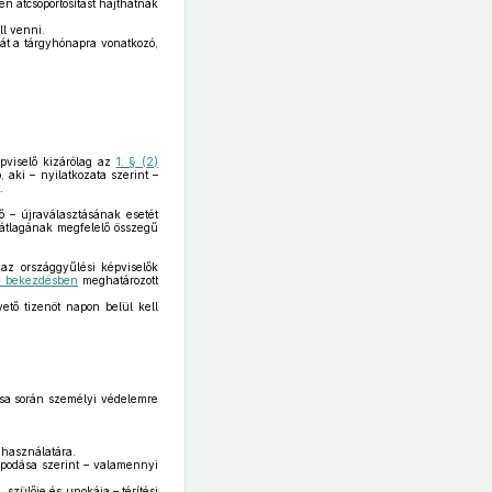
n átcsoportosítást hajthatnak
ll venni.
át a tárgyhónapra vonatkozó,
képviselő kizárólag az
1. § (2)
 aki – nyilatkozata szerint –
.
 – újraválasztásának esetét
 átlagának megfelelő összegű
az országgyűlési képviselők
) bekezdésben
meghatározott
vető tizenöt napon belül kell
ása során személyi védelemre
 használatára.
podása szerint – valamennyi
szülője és unokája – térítési