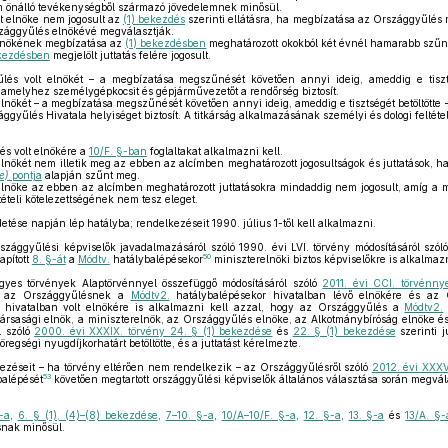
em önálló tevékenységből származó jövedelemnek minősül.
t elnöke nem jogosult az
(1) bekezdés
szerinti ellátásra, ha megbízatása az Országgyűlé
szággyűlés elnökévé megválasztják.
lnökének megbízatása az
(1) bekezdésben
meghatározott okokból két évnél hamarabb szűnt
ekezdésben
megjelölt juttatás felére jogosult.
és volt elnökét – a megbízatása megszűnését követően annyi ideig, ameddig e tiszts
, amelyhez személygépkocsit és gépjárművezetőt a rendőrség biztosít.
nökét – a megbízatása megszűnését követően annyi ideig, ameddig e tisztségét betöltötte –
ggyűlés Hivatala helyiséget biztosít. A titkárság alkalmazásának személyi és dologi feltét
s volt elnökére a
10/F. §-ban
foglaltakat alkalmazni kell.
lnökét nem illetik meg az ebben az alcímben meghatározott jogosultságok és juttatások, 
e)
pontja
alapján szűnt meg.
lnöke az ebben az alcímben meghatározott juttatásokra mindaddig nem jogosult, amíg a
ételi kötelezettségének nem tesz eleget.
detése napján lép hatályba; rendelkezéseit 1990. július 1-től kell alkalmazni.
szággyűlési képviselők javadalmazásáról szóló 1990. évi LVI. törvény módosításáról szól
50
apított
8. §-át
a
Módtv.
hatálybalépésekor
miniszterelnöki biztos képviselőkre is alkalmazn
gyes törvények Alaptörvénnyel összefüggő módosításáról szóló
2011. évi CCI. törvénny
eit az Országgyűlésnek a
Módtv2.
hatálybalépésekor hivatalban lévő elnökére és a
 hivatalban volt elnökére is alkalmazni kell azzal, hogy az Országgyűlés a
Módtv2.
társasági elnök, a miniszterelnök, az Országgyűlés elnöke, az Alkotmánybíróság elnöke é
ól szóló
2000. évi XXXIX. törvény 24. § (1) bekezdése
és
22. § (1) bekezdése
szerinti j
regségi nyugdíjkorhatárt betöltötte, és a juttatást kérelmezte.
kezéseit – ha törvény eltérően nem rendelkezik – az Országgyűlésről szóló
2012. évi XXXV
53
alépését
követően megtartott országgyűlési képviselők általános választása során megvála
-a
,
6. § (1), (4)–(8) bekezdése
,
7–10. §-a
,
10/A–10/F. §-a
,
12. §-a
,
13. §-a
és
13/A. §-
snak minősül.