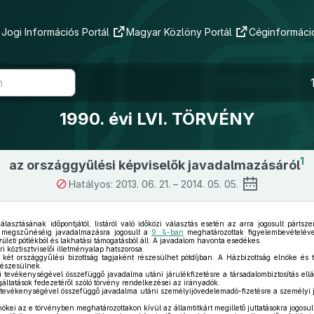
Jogi Információs Portál
Magyar Közlöny Portál
Céginformáció
1990. évi LVI. TÖRVÉNY
1
az országgyűlési képviselők javadalmazásáról
Hatályos: 2013. 06. 21. – 2014. 05. 05.
asztásának időpontjától, listáról való időközi választás esetén az arra jogosult pártsz
k megszűnéséig javadalmazásra jogosult a
9. §-ban
meghatározottak figyelembevételével.
ületi
pótlékból és lakhatási támogatásból áll. A javadalom havonta esedékes.
 köztisztviselői illetményalap hatszorosa.
két országgyűlési bizottság tagjaként részesülhet pótdíjban. A Házbizottság elnöke és ta
részesülnek.
i tevékenységével összefüggő javadalma utáni járulékfizetésre a társadalombiztosítás el
lgáltatások fedezetéről szóló törvény rendelkezései az irányadók.
 tevékenységével összefüggő javadalma utáni személyijövedelemadó-fizetésre a személyi j
kei az e törvényben meghatározottakon kívül az államtitkárt megillető juttatásokra jogosul