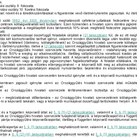
i,
si osztály 9. fokozata,
lási osztály 10. fizetési fokozata
ssel növelt és a töredékszámításokat is figyelembe vevő illetménykeretre jogosultak. Az il
ól szóló
1992. évi XXIII. törvényben
meghatározott cafetéria-juttatások fedezetére brut
zetének költségvetéséből kell biztosítani. Ezen túlmenően a hivatali szerv döntési jogköréb
viselőcsoportok a megállapított éves bérkeretük 10%-ának megfelelő fedezetre jogosult
ató.
örténő csatlakozással összefüggő feladatok céljából a
(2) bekezdésen
túl, de az ott meg
bbi két köztisztviselőre tarthat igényt, valamint minden ötvenedik tagja után további egy
gyi feltételeit (illetmény, költségtérítések) az Országgyűlés hivatali szervezete költségv
i illetményszámítás, illetve a
(2) bekezdés
szerint megállapított juttatások figyelembevételé
e az Országgyűlés hivatali szervezete havonta, képviselőnként – irodahelyiség rende
íjának 150%-a erejéig az alkalmazott(ak)ra, illetőleg vállalkozó(k)ra vonatkozó kiadás p
elő közterheket vagy az általános forgalmi adót. A képviselő az alkalmazottját határozott 
ogviszonyban vagy polgári jogi jogviszonyban foglalkoztathatja. A feladat ellátására, il
 hivatali szervezete előzetes ellenjegyzésével – a képviselő köti meg az alkalmazottal, 
állalkozással járó, jogszabályon alapuló nyilvántartási, bejelentési és elszámolási köte
z Országgyűlés hivatali szervezetén keresztül igénybe vett, és a képviselő munkájához ka
mentesen jogosult igénybe venni az Országgyűlés hivatali szervezete által működte
at.
 az Országgyűlés hivatali szervezete térítésmentesen biztosítja az Országgyűlé
 – megbízatásának időtartamára – az Országgyűlés hivatali szervezetének költségvetés
ő ki a képviselő lakásán, vagy a képviselői munkájával összefüggő tartózkodási helyén. A hav
t és a független képviselő által az
5. § (1)–(2) bekezdésében
, valamint a
6. § (1) beke
özök az Országgyűlés hivatali szervezete tulajdonát képezik, a képviselőcsoport és a függe
 pártja országgyűlési képviselőcsoporttal, illetőleg a független képviselő mandátummal ren
előcsoportjai az
5. § (1) bekezdésében
meghatározott keret, valamint a
6. § (1) bekezdésé
jthatnak végre.
ortjai a
6. § (2)–(4) bekezdésében
meghatározott keretből az
5. § (1) bekezdésében
, il