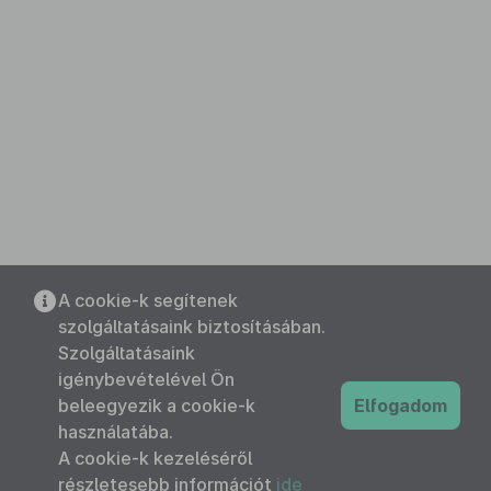
A cookie-k segítenek
szolgáltatásaink biztosításában.
Szolgáltatásaink
igénybevételével Ön
beleegyezik a cookie-k
Elfogadom
használatába.
A cookie-k kezeléséről
részletesebb információt
ide