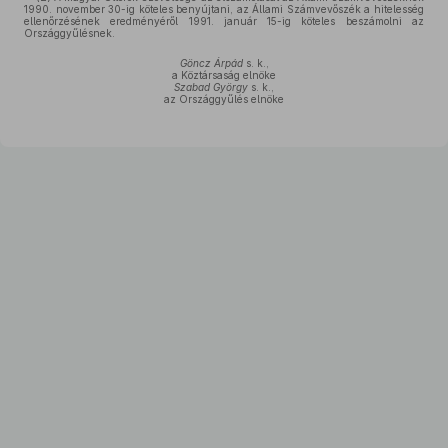
1990. november 30-ig köteles benyújtani, az Állami Számvevőszék a hitelesség
ellenőrzésének eredményéről 1991. január 15-ig köteles beszámolni az
Országgyűlésnek.
Göncz Árpád
s. k.,
a Köztársaság elnöke
Szabad György
s. k.,
az Országgyűlés elnöke