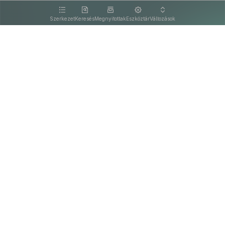
kattintva olvashat.
Szerkezet
Keresés
Megnyitottak
Eszköztár
Változások
Kapcsolat
Felhasználási feltételek
PDF
Akadálymentesítési nyilatkozat
Adatkezelési tájékoztató