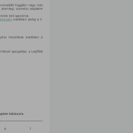
ínvonalától függően vagy más
 jelenlegi személyi alapbére
snek kell igazolnia.
bekezdés
esetében pedig a II.
gyész helyettese esetében a
Intézet igazgatója, a Legfőbb
lapbér táblázata
6
7