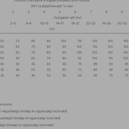
Fizetési fokozatok a legalacsonyabb bírói fizetés
(III/1 osztály/fokozat) %-ban
2
3
4
5
6
7
8
9
Szolgálati idő (év)
1
2–5
6–9
10–13
14–17
18–21
22–25
16–29
30–33
(%)
55
70
80
90
100
115
130
140
150
50
60
70
80
90
100
110
120
130
50
60
70
80
90
105
120
130
140
50
55
60
70
80
90
100
110
120
45
50
55
60
65
75
85
90
95
35
45
50
55
60
70
80
85
90
35
40
45
50
55
60
65
70
75
nevezése:
 végzettségű bírósági és ügyészségi tisztviselő,
gzettségű bírósági és ügyészségi tisztviselő,
ségű bírósági és ügyészségi tisztviselő,