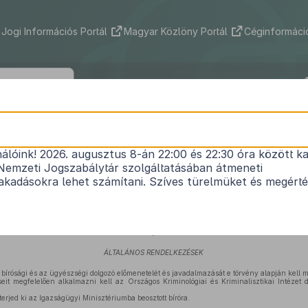
Jogi Információs Portál
Magyar Közlöny Portál
Céginformáció
1990. évi LXXXVIII. TÖRVÉNY
nálóink! 2026. augusztus 8-án 22:00 és 22:30 óra között ka
gyészek, a bírósági és az ügyészségi dolgozók elő
Nemzeti Jogszabálytár szolgáltatásában átmeneti
1
javadalmazásáról
kadásokra lehet számítani. Szíves türelmüket és megért
Közlönyállapot 1991. 01. 01.
I. Fejezet
ÁLTALÁNOS RENDELKEZÉSEK
 bírósági és az ügyészségi dolgozó előmenetelét és javadalmazását e törvény alapján kell m
it megfelelően alkalmazni kell az Országos Kriminológiai és Kriminalisztikai Intézet 
erjed ki az Igazságügyi Minisztériumba beosztott bíróra.