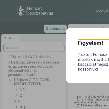
Nemzeti
Magyar 
Jogszabálytár
Ugrás
Oldalmenü
a
tartalomra
Szerkezet
Figyelem!
Tisztelt Felhasz
1990. évi LXXXVIII. törvény
a bírák, az ü
munkák miatt a 
a bírák, az ügyészek, a bírósági
kapcsolatmegsza
és az ügyészségi dolgozók
köszönjük!
előmeneteléről és
javadalmazásáról
I. Fejezet ÁLTALÁNOS
RENDELKEZÉSEK
1. §
2. §
1. §
(1)
A bíró, az ügyész, a
(2)
E törvény rendelkezése
3. §
javadalmazására is.
(3)
E törvény hatálya nem t
4. §