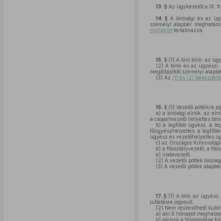
13. §
Az ügykezelőt a IX. fiz
14. §
A bírósági és az ügyé
személyi alapbér meghatározo
melléklet
tartalmazza.
15. §
(1)
A bíró bírói, az üg
(2)
A bírói és az ügyészi p
megállapított személyi alapb
(3)
Az
(1) és (2) bekezdés
16. §
(1)
Vezetői pótlékra jo
a)
a bírósági elnök, az eln
a csoportvezető helyettes bíró
b)
a legfőbb ügyész, a le
főügyészhelyettes, a legfőbb
ügyész és vezetőhelyettes ü
c)
az Országos Kriminológia
d)
a főosztályvezető, a főo
e)
irodavezető.
(2)
A vezetői pótlék összeg
(3)
A vezetői pótlék alapbér
17. §
(1)
A bíró, az ügyész,
juttatásra jogosult.
(2)
Nem részesíthető külön
a)
aki 6 hónapot meghaladó
b)
akinek a felmondása fo