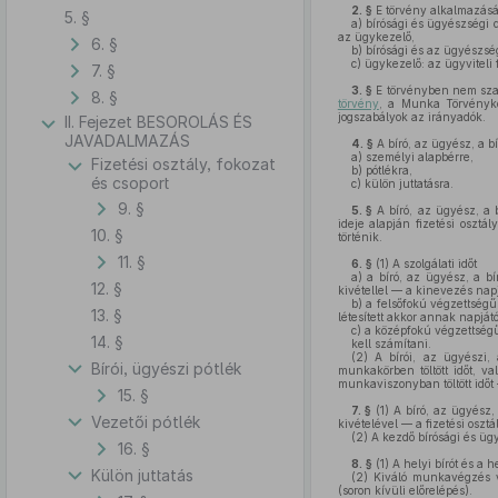
2. §
E törvény alkalmazás
5. §
a)
bírósági és ügyészségi d
az ügykezelő,
6. §
b)
bírósági és az ügyészség
c)
ügykezelő: az ügyviteli 
7. §
3. §
E törvényben nem szab
8. §
törvény
, a Munka Törvénykö
jogszabályok az irányadók.
II. Fejezet BESOROLÁS ÉS
JAVADALMAZÁS
4. §
A bíró, az ügyész, a b
a)
személyi alapbérre,
Fizetési osztály, fokozat
b)
pótlékra,
és csoport
c)
külön juttatásra.
9. §
5. §
A bíró, az ügyész, a 
ideje alapján fizetési osztá
10. §
történik.
11. §
6. §
(1)
A szolgálati időt
a)
a bíró, az ügyész, a b
12. §
kivétellel — a kinevezés napj
b)
a felsőfokú végzettségű
13. §
létesített akkor annak napjátó
c)
a középfokú végzettségű
14. §
kell számítani.
(2)
A bírói, az ügyészi, 
Bírói, ügyészi pótlék
munkakörben töltött időt, v
munkaviszonyban töltött időt
15. §
7. §
(1)
A bíró, az ügyész, 
Vezetői pótlék
kivételével — a fizetési osz
(2)
A kezdő bírósági és ügy
16. §
8. §
(1)
A helyi bírót és a he
Külön juttatás
(2)
Kiváló munkavégzés v
(soron kívüli előrelépés).