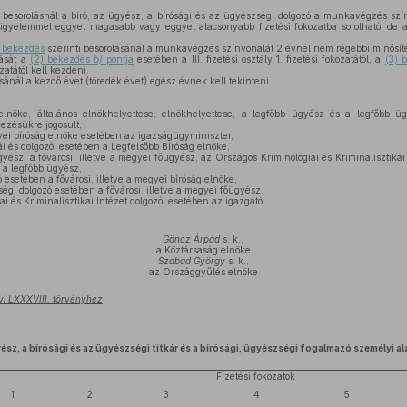
ő besorolásnál a bíró, az ügyész, a bírósági és az ügyészségi dolgozó a munkavégzés sz
igyelemmel eggyel magasabb vagy eggyel alacsonyabb fizetési fokozatba sorolható, de a
) bekezdés
szerinti besorolásánál a munkavégzés színvonalát 2 évnél nem régebbi minősíté
tását a
(2) bekezdés
b)
pontja
esetében a III. fizetési osztály 1. fizetési fokozatától, a
(3) 
ozatától kell kezdeni.
sánál a kezdő évet (töredék évet) egész évnek kell tekinteni.
lnöke, általános elnökhelyettese, elnökhelyettese, a legfőbb ügyész és a legfőbb ü
vezésükre jogosult,
gyei bíróság elnöke esetében az igazságügyminiszter,
ái és dolgozói esetében a Legfelsőbb Bíróság elnöke,
ész, a fővárosi, illetve a megyei főügyész, az Országos Kriminológiai és Kriminalisztikai 
 a legfőbb ügyész,
ó esetében a fővárosi, illetve a megyei bíróság elnöke,
gi dolgozó esetében a fővárosi, illetve a megyei főügyész,
i és Kriminalisztikai Intézet dolgozói esetében az igazgató
Göncz Árpád
s. k.,
a Köztársaság elnöke
Szabad György
s. k.,
az Országgyűlés elnöke
vi LXXXVIII. törvényhez
yész, a bírósági és az ügyészségi titkár és a bírósági, ügyészségi fogalmazó személyi a
Fizetési fokozatok
1
2
3
4
5