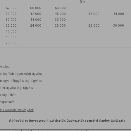
(Ft)
57 000
60 000
63 000
39 000
42 000
45 000
48 000
51 000
30 000
33 000
36 000
22 000
24 000
26 000
28 000
30 000
16 000
18 000
20 000
vezése:
bíró, legfőbb ügyészségi ügyész,
ó, megyei főügyészségi ügyész,
, helyi ügyészségi ügyész,
zségi titkár,
 fogalmazó.
évi LXXXVIII. törvényhez
A bírósági és ügyészségi tisztviselők, ügykezelők személyi alapbér táblázata