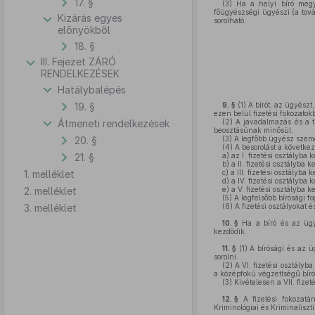
17. §
(3)
Ha a helyi bíró megyei
főügyészségi ügyészi (a tová
Kizárás egyes
sorolható.
előnyökből
18. §
III. Fejezet ZÁRÓ
RENDELKEZÉSEK
Hatálybalépés
19. §
9. §
(1)
A bírót, az ügyészt,
ezen belül fizetési fokozatokb
Átmeneti rendelkezések
(2)
A javadalmazás és a ti
beosztásúnak minősül.
20. §
(3)
A legfőbb ügyész személy
(4)
A besorolást a következ
21. §
a)
az I. fizetési osztályba 
b)
a II. fizetési osztályba 
1. melléklet
c)
a III. fizetési osztályba 
d)
a IV. fizetési osztályba k
2. melléklet
e)
a V. fizetési osztályba 
(5)
A legfelsőbb bírósági fo
3. melléklet
(6)
A fizetési osztályokat é
10. §
Ha a bíró és az ügyé
kezdődik.
11. §
(1)
A bírósági és az ügy
sorolni.
(2)
A VI. fizetési osztályba
a középfokú végzettségű bírós
(3)
Kivételesen a VII. fizet
12. §
A fizetési fokozatá
Kriminológiai és Kriminaliszti