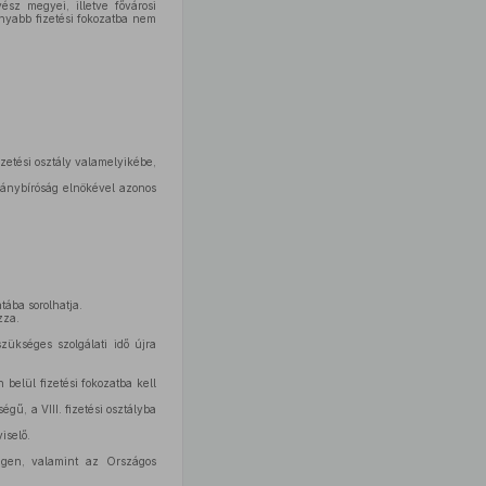
ész megyei, illetve fővárosi
onyabb fizetési fokozatba nem
izetési osztály valamelyikébe,
mánybíróság elnökével azonos
tába sorolhatja.
zza.
ükséges szolgálati idő újra
n belül fizetési fokozatba kell
égű, a VIII. fizetési osztályba
iselő.
ségen, valamint az Országos