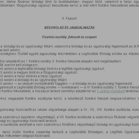
, illetve fővárosi bírósági bírói (a továbbiakban: megyei bíró), valamint a helyi ügy
bbiakban: főügyészségi ügyész) beosztásba kerül, a már elért fizetési fokozatánál alacs
II. Fejezet
BESOROLÁS ÉS JAVADALMAZÁS
Fizetési osztály, fokozat és csoport
 a bírósági és az ügyészségi titkárt, valamint a bírósági és az ügyészségi fogalmazót az öt f
a kell sorolni.
sztséghez fűződő egyéb jogosultság tekintetében a Legfelsőbb Bíróság elnöke az Alkot
i alapbérét az I. fizetési osztály 3. fizetési fokozata alapján kell megállapítani.
ők szerint kell elvégezni:
kell sorolni a legfelsőbb bírósági bírót és a legfőbb ügyészségi ügyészt,
kell sorolni a megyei bírót és a főügyészségi ügyészt,
kell sorolni a helyi bírót és a helyi ügyészt,
ell sorolni a bírósági és az ügyészségi titkárt,
kell sorolni — az oklevél minősítésétől függően — a bírósági és az ügyészségi fogalmazót.
galmazót a Legfelsőbb Bíróság elnöke — kivételesen — a IV. fizetési osztály 1. fizetési fokoza
s fizetési fokozatokat, a hozzájuk tartozó személyi alapbérrel az
1. számú melléklet
tartalma
sz magasabb fizetési osztályba kerül, a következő fizetési fokozat megszerzéséhez sz
észségi tisztviselőt az iskolai végzettsége alapján a VI., VII., VIII. fizetési osztályba, eze
 a szakirányú egyetemi végzettségű, a VII. fizetési osztályba a szakirányú főiskolai végzetts
ági és ügyészségi tisztviselő tartozik.
ési osztályba sorolható a nem szakirányú felsőfokú végzettségű bírósági és ügyészségi tisztv
n belül külön fizetési csoportba tartozik a Legfelsőbb Bíróságon, a Legfőbb Ügyész
kai Intézetben dolgozó tisztviselő.