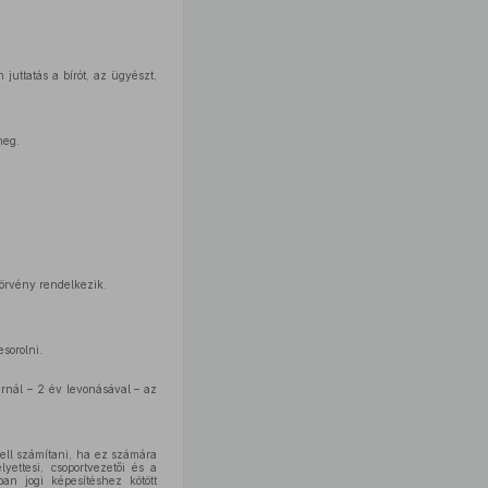
 juttatás a bírót, az ügyészt,
meg.
törvény rendelkezik.
sorolni.
árnál – 2 év levonásával – az
kell számítani, ha ez számára
yettesi, csoportvezetői és a
ban jogi képesítéshez kötött