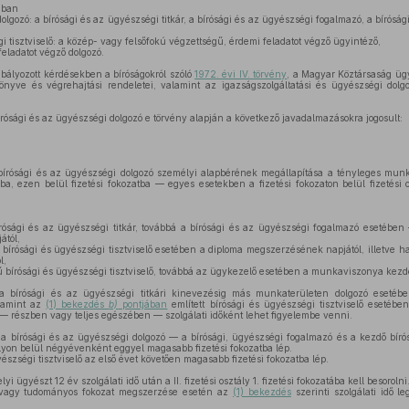
ában
olgozó: a bírósági és az ügyészségi titkár, a bírósági és az ügyészségi fogalmazó, a bírósági
i tisztviselő: a közép- vagy felsőfokú végzettségű, érdemi feladatot végző ügyintéző,
feladatot végző dolgozó.
ályozott kérdésekben a bíróságokról szóló
1972. évi IV. törvény
, a Magyar Köztársaság üg
nyve és végrehajtási rendeletei, valamint az igazságszolgáltatási és ügyészségi dolg
írósági és az ügyészségi dolgozó e törvény alapján a következő javadalmazásokra jogosult:
bírósági és az ügyészségi dolgozó személyi alapbérének megállapítása a tényleges munka
lyba, ezen belül fizetési fokozatba — egyes esetekben a fizetési fokozaton belül fizetési 
írósági és az ügyészségi titkár, továbbá a bírósági és az ügyészségi fogalmazó esetébe
ától,
 bírósági és ügyészségi tisztviselő esetében a diploma megszerzésének napjától, illetve
l,
 bírósági és ügyészségi tisztviselő, továbbá az ügykezelő esetében a munkaviszonya kezd
a bírósági és az ügyészségi titkári kinevezésig más munkaterületen dolgozó esetében
alamint az
(1) bekezdés
b)
pontjában
említett bírósági és ügyészségi tisztviselő esetébe
 — részben vagy teljes egészében — szolgálati időként lehet figyelembe venni.
a bírósági és az ügyészségi dolgozó — a bírósági, ügyészségi fogalmazó és a kezdő bírós
tályon belül négyévenként eggyel magasabb fizetési fokozatba lép.
észségi tisztviselő az első évet követően magasabb fizetési fokozatba lép.
lyi ügyészt 12 év szolgálati idő után a II. fizetési osztály 1. fizetési fokozatába kell besorolni
agy tudományos fokozat megszerzése esetén az
(1) bekezdés
szerinti szolgálati idő l