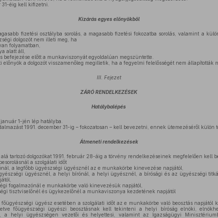
31-éig kell kifizetni.
Kizárás egyes előnyökből
gasabb fizetési osztályba sorolás, a magasabb fizetési fokozatba sorolás, valamint a külön
zségi dolgozót nem illeti meg, ha
 van folyamatban,
 alatt áll,
rős befejezése előtt a munkaviszonyát egyoldalúan megszüntette.
i előnyök a dolgozót visszamenőleg megilletik, ha a fegyelmi felelősségét nem állapították 
III. Fejezet
ZÁRÓ RENDELKEZÉSEK
Hatálybalépés
január 1-jén lép hatályba.
dalmazást 1991. december 31-ig – fokozatosan – kell bevezetni, ennek ütemezéséről külön 
Átmeneti rendelkezések
alá tartozó dolgozókat 1991. február 28-áig a törvény rendelkezéseinek megfelelően kell be
besorolásnál a szolgálati időt
írónál, a legfőbb ügyészségi ügyésznél az e munkakörbe kinevezése napjától,
yészségi ügyésznél, a helyi bírónál, a helyi ügyésznél, a bírósági és az ügyészségi titk
ától,
ségi fogalmazónál e munkakörbe való kinevezésük napjától,
ségi tisztviselőnél és ügykezelőnél a munkaviszonya kezdetének napjától
a főügyészségi ügyész esetében a szolgálati időt az e munkakörbe való beosztás napjától 
letve főügyészségi ügyészi beosztásnak kell tekinteni a helyi bíróság elnöki, elnökhel
ói, a helyi ügyészségen vezetői és helyettesi, valamint az Igazságügyi Minisztérium