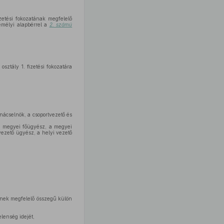
izetési fokozatának megfelelő
zemélyi alapbérrel a
2. számú
osztály 1. fizetési fokozatára
anácselnök, a csoportvezető és
 a megyei főügyész, a megyei
ezető ügyész, a helyi vezető
ének megfelelő összegű külön
lenség idejét,