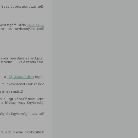
 és az ügyészségi tisztviselő,
yészségéről szóló
1972. évi V.
ozók munkaviszonyáról szóló
köri beosztása és szolgálati
csoportba — való besorolással
n — a
(2) bekezdésben
foglalt
 ha munkaviszonyt csak később
etének napjától
 a jogi képesítéshez kötött
n a bírósági vagy ügyészségi
ági és ügyészségi tisztviselő
.
egfeljebb 8 évre csökkenthető