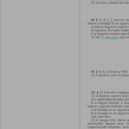
(3)
A külön juttatást január 
18. §
(1)
A
8. §
szerinti ma
illetve a bírósági és az ügyés
a)
ellene fegyelmi eljárás
b)
fegyelmi büntetés hatálya
c)
a fegyelmi eljárás joge
(2)
Az
(1) bekezdés
szerint
19. §
(1)
Ez a törvény 1991. 
(2)
A törvény szerinti java
20. §
(1)
A törvény hatálya 
(2)
A törvény szerinti első 
a)
a legfelsőbb bírósági b
b)
a megyei bírónál, a főüg
oklevél megszerzésének napj
c)
a bírósági és az ügyész
d)
a bírósági és az ügyész
kell számítani.
(3)
A megyei bíró, illetve 
kedvezőbb. Megyei bírói, il
csoportvezető-helyettes bír