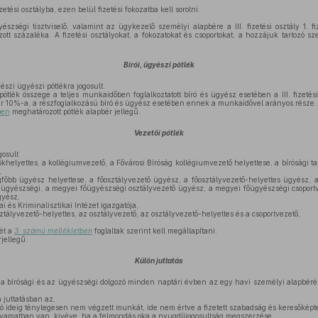
etési osztályba, ezen belül fizetési fokozatba kell sorolni.
szségi tisztviselő, valamint az ügykezelő személyi alapbére a III. fizetési osztály 1. f
tt százaléka. A fizetési osztályokat, a fokozatokat és csoportokat, a hozzájuk tartozó s
Bírói, ügyészi pótlék
yészi ügyészi pótlékra jogosult.
ótlék összege a teljes munkaidőben foglalkoztatott bíró és ügyész esetében a III. fizetési 
ér 10%-a, a részfoglalkozású bíró és ügyész esetében ennek a munkaidővel arányos része.
ben
meghatározott pótlék alapbér jellegű.
Vezetői pótlék
gosult
ökhelyettes, a kollégiumvezető, a Fővárosi Bíróság kollégiumvezető helyettese, a bírósági t
,
gfőbb ügyész helyettese, a főosztályvezető ügyész, a főosztályvezető-helyettes ügyész,
 ügyészségi, a megyei főügyészségi osztályvezető ügyész, a megyei főügyészségi csoportv
gyész,
i és Kriminalisztikai Intézet igazgatója,
sztályvezető-helyettes, az osztályvezető, az osztályvezető-helyettes és a csoportvezető,
ét a
3. számú mellékletben
foglaltak szerint kell megállapítani.
jellegű.
Külön juttatás
 a bírósági és az ügyészségi dolgozó minden naptári évben az egy havi személyi alapbér
 juttatásban az,
 ideig ténylegesen nem végzett munkát, ide nem értve a fizetett szabadság és keresőképte
lyamatban van, kivéve, ha a felmondás oka a nyugdíjjogosultság megszerzése.