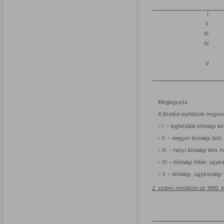
I.
II.
III.
IV.
V.
Megjegyzés:
A fizetési osztályok megne
– I. – legfelsőbb bírósági 
– II. – megyei bírósági bír
– III. – helyi bírósági bíró
– IV. – bírósági titkár, ügyés
– V. – bírósági, ügyészségi
2. számú melléklet az 1990. 