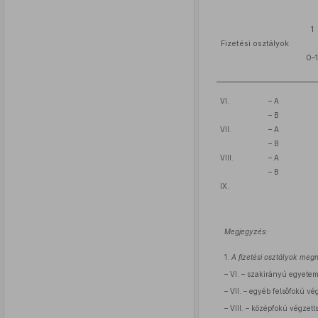
1
Fizetési osztályok
0–
VI.
– A
– B
VII.
– A
– B
VIII.
– A
– B
IX.
Megjegyzés:
1.
A fizetési osztályok meg
– VI. – szakirányú egyetemi
– VII. – egyéb felsőfokú vé
– VIII. – középfokú végzett