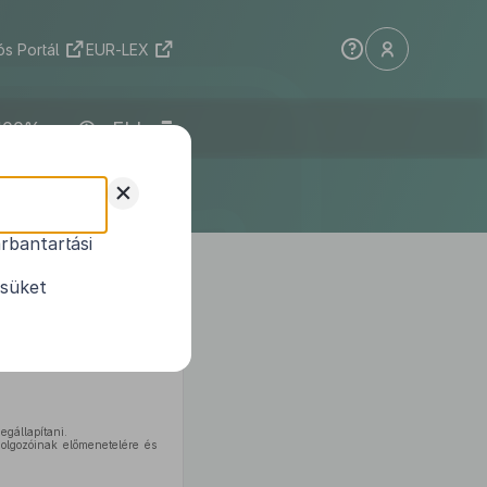
s Portál
EUR-LEX
ELI
+
rbantartási
meneteléről és
ésüket
egállapítani.
dolgozóinak előmenetelére és