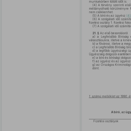
munkakörben töltött időt is.
(4)
A törvény szerinti els
méltányolható körülményre f
nem csökkenhet.
(5)
A bíró és az ügyész
(4
(6)
A szolgálati idő számí
fizetési osztály 1. fizetési fok
(7)
A szolgálati idő számítá
21. §
Az első besorolásról
a)
a Legfelsőbb Bíróság e
választásukra, illetve a kine
b)
a fővárosi, illetve a me
c)
a Legfelsőbb Bíróság bír
d)
a legfőbb ügyészségi ügy
Ügyészség dolgozói esetében
e)
a bíró és bírósági dolgoz
f)
az ügyész és az ügyészsé
g)
az Országos Kriminológia
dönt.
1. számú melléklet az 1990. é
A bíró, az üg
Fizetési osztályok