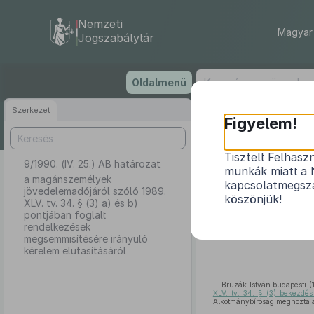
Nemzeti
Magyar 
Jogszabálytár
Ugrás
Oldalmenü
a
tartalomra
Szerkezet
Figyelem!
Tisztelt Felhasz
9/1990. (IV. 25.) AB határozat
a magánszem
munkák miatt a 
pontjába
a magánszemélyek
kapcsolatmegsza
jövedelemadójáról szóló 1989.
köszönjük!
XLV. tv. 34. § (3) a) és b)
pontjában foglalt
rendelkezések
megsemmisítésére irányuló
kérelem elutasításáról
Bruzák István budapesti (1
XLV. tv. 34. § (3) bekezdé
Alkotmánybíróság meghozta 