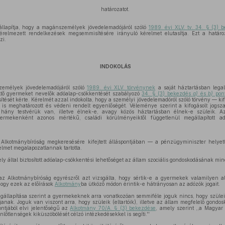
határozatot.
llapítja, hogy a magánszemélyek jövedelemadójáról szóló
1989. évi XLV. tv. 34. § (3)
érelmezett rendelkezések megsemmisítésére irányuló kérelmet elutasítja. Ezt a határ
zi.
INDOKOLÁS
zemélyek jövedelemadójáról szóló
1989. évi XLV. törvénynek
a saját háztartásban lega
ttő gyermeket nevelők adóalap-csökkentését szabályozó
34. § (3) bekezdés
a)
és
b)
pont
ését kérte. Kérelmét azzal indokolta, hogy a személyi jövedelemadóról szóló törvény — kifo
 is meghatározott és védeni rendelt egyenlőségét. Véleménye szerint a kifogásolt jogsz
 hány testvérük van, illetve élnek-e, avagy közös háztartásban élnek-e szüleik. Az
ermekenként azonos mértékű, családi körülményeiktől függetlenül megállapított adó
z Alkotmánybíróság megkeresésére kifejtett álláspontjában — a pénzügyminiszter helye
elmet megalapozatlannak tartotta.
y által biztosított adóalap-csökkentési lehetőséget az állam szociális gondoskodásának minő
 az Alkotmánybíróság egyrészről azt vizsgálta, hogy sértik-e a gyermekek valamilyen al
hogy ezek az előírások
Alkotmány
ba ütköző módon érintik-e hátrányosan az adózók jogait.
gállapítása szerint a gyermekeknek arra vonatkozóan semmiféle joguk nincs, hogy szül
janak. Joguk van viszont arra, hogy szüleik (eltartóik), illetve az állam megfelelő gond
ntjából elvi jelentőségű az
Alkotmány 70/A. § (3) bekezdése
, amely szerint ,,a Magyar
őtlenségek kiküszöbölését célzó intézkedésekkel is segíti.''