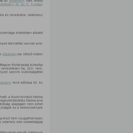
otó az
Alkotmány
más, önálló
Alkotmány 16. és 17. §-aiban
sára és nevelésére, védelmezi
iztonsága érdekében alkotott
lyek tekintettel vannak arra:
em
Alkotmány
ba ütköző módon
 Magyar Köztársaság biztosítja
 nevezetesen faj, szín, nem,
yzet szerinti különbségtétel
kotmány
fenti előírása tilt. Az
ató: a diszkrimináció tilalma
megkülönböztetés tilalma arra
méltóság alapjogán nem eshet
osultságok és a kedvezmények
egyrészt nem nyugodhat olyan
g valamely más szabadságjog
őtlenséget jelentő, hátrányos