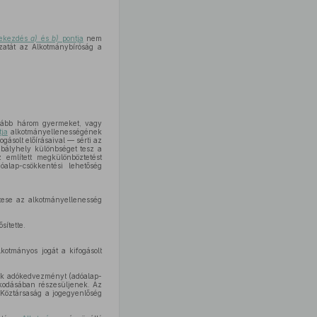
 bekezdés
a)
és
b)
pontja
nem
ozatát az Alkotmánybíróság a
lább három gyermeket, vagy
ja
alkotmányellenességének
gásolt előírásaival — sérti az
abályhely különbséget tesz a
 említett megkülönböztetést
alap-csökkentési lehetőség
ttese az alkotmányellenesség
sítette.
kotmányos jogát a kifogásolt
eik adókedvezményt (adóalap-
oskodásában részesüljenek. Az
 Köztársaság a jogegyenlőség