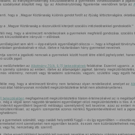
ításáról, az esélyegyenlőtlenség kiküszöböléséről a gyermekek vonatkozásában a jogalk
s szabályokat állapított meg. Így az Alkotmánybíróság figyelembe veendőnek tartja az
lenti, hogy a ,,Magyar Köztársaság különös gondot fordít az ifjúság létbiztonságára, oktatá
y a ,,Magyar Köztársaság a rászorulókról kiterjedt szociális intézkedésekkel gondoskodik.''
téli meg, hogy a sérelmezett rendelkezések a gyermekek megfelelő gondozása, szociális b
k kiküszöbölésére irányuló — előírások.
yenlőségüket sem sérti — épp esélyeik egyenlőségét célozza —, hogy a kifogásolt törvényhe
ztartásban gondoskodnak-e róluk, illetve e háztartásban hány gyermeket nevelnek.
ntja szerint a jogalkotó nemcsak a gyermekek között hozott létre eltérő joghelyzetet, han
ó szülők jogait.
hoz mellőzhetetlen az
Alkotmány 70/A. § (1) bekezdésének
felidézése. Eszerint ugyanis ,,a
n személy számára az emberi, illetve az állampolgári jogokat, bármely megkülönböztetés,
gy más vélemény, nemzeti vagy társadalmi származás, vagyoni, születési vagy egyéb hel
ítélte meg, hogy a sérelmezett törvény nem tartalmaz olyan rendelkezést, amelyet az
Al
yozó által hátrányosnak minősített megkülönböztetése tehát nem alkotmányellenes.
(1) bekezdésében
megfogalmazott megkülönböztetési tilalom értelmezésével az is megállapíth
, még a végső soron nagyobb társadalmi egyenlőséget célzó megkülönböztetés is tilos. A 
indenkit egyenlőként (egyenlő méltóságú személyként) kell kezelnie, azaz az emberi 
és körültekintéssel, az egyéni szempontok azonos mértékű figyelembevételével kell a jog
eghatározni.
y a gyermekek számától, vagy családi helyzetétől függő — és így egyenlőtlen — elosztás 
ermekeket mint személyeket nem egyenlően kezelik, és ezek nem különböztethetnek me
, vagy faj, nemzetiség stb. szerint).
, illetve egyedülállóként legalább két gyermek nevelése az adóalany számára esélyegyenl