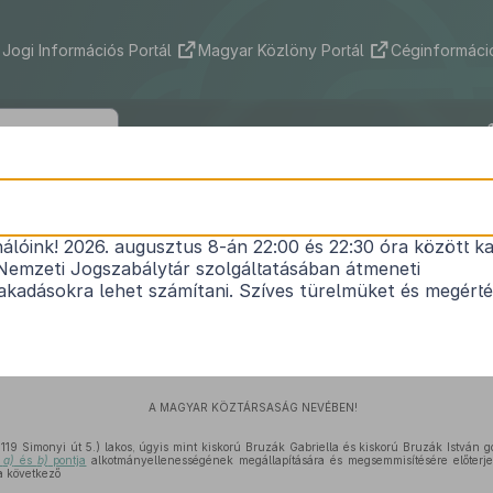
Jogi Információs Portál
Magyar Közlöny Portál
Céginformáció
9/1990. (IV. 25.) AB határozat
nálóink! 2026. augusztus 8-án 22:00 és 22:30 óra között ka
élyek jövedelemadójáról szóló 1989. XLV. tv.
34. 
Nemzeti Jogszabálytár szolgáltatásában átmeneti
n
foglalt rendelkezések megsemmisítésére irányul
kadásokra lehet számítani. Szíves türelmüket és megért
1
elutasításáról
Hatályos: 1990. 04. 25. – 2013. 03. 31.
A MAGYAR KÖZTÁRSASÁG NEVÉBEN!
119 Simonyi út 5.) lakos, úgyis mint kiskorú Bruzák Gabriella és kiskorú Bruzák István g
s
a)
és
b)
pontja
alkotmányellenességének megállapítására és megsemmisítésére előterje
a következő