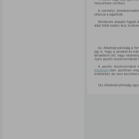
helyzetnek minősül.
A személyi jövedelemadóró
célozza a jogalkotó.
Mindezek alapján foglalt 
által tiltott módon tesz külön
Az Alkotmánybíróság a fen
jog is, hogy a javakat és e
társadalmi cél, vagy valamel
ilyen pozitív diszkrimináció
A pozitív diszkrimináció 
Alkotmány
ban pozitívan meg
érdekeket, de nem kerülhet a
(Az Alkotmánybíróság ügy