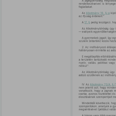
A jogegyenlőség megvalós
rendelkezéseivel is lényege
foglaltakat.
Az
Alkotmány 16. §-a
kije
az ifjúság érdekeit.''
A
17. §
pedig leszögezi, hog
Az Alkotmánybíróság úgy í
— esélyeik egyenlőtlenségéne
A gyermekek jogait, így eg
szüleik (eltartóik) közös há
2. Az indítványozó álláspo
hátrányosan érintette az adóz
E megállapítás elbírálásá
a területén tartózkodó minde
nyelv, vallás, politikai va
nélkül''.
Az Alkotmánybíróság úgy 
adózó szülőknek az indítván
IV. Az
Alkotmány 70/A. § 
nem jelenti azt, hogy minden
vonatkozik, hogy a jognak m
csorba, azonos tisztelettel 
elosztásának szempontjait m
Mindebből következik, hog
szempontokon, amelyek a gy
megsértésével (például vallás
A három vagy több gyermek