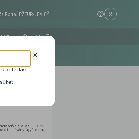
s Portál
EUR-LEX
ELI
+
rbantartási
§ (3) a) és b)
ó kérelem
ésüket
ondviselője által az
1989. évi
sztett indítvány ügyében az