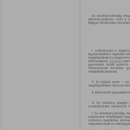
Az Alkotmánybíróság megá
alkotmányellenes, ezért a s
Magyar Közlönyben közzétes
I. Indítványozó a magáns
egyedülállóként legalább ke
megállapítását és megsemmisít
állampolgárok
Alkotmány
ban
gyermekek között aszerint,
hátrányosnak minősítve gy
megadását javasolta.
II. Az eljárás során — a
megállapítására irányuló kér
A sérelmezett jogszabályhel
III. Az indítvány alapján
rendelkezések; másrészről, 
1. Az Alkotmánybíróság me
csökkentési lehetőséget) kap
indítvány megítélése szempo
megvalósulását az esélyegyenl