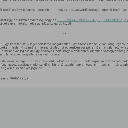
l szóló törvény kifogásolt pontjaiban ennek az esélyegyenlőtlenséget teremtő hátrányos
állást úgy az Alkotmánybíróság, hogy az
1989. évi XLV. törvény 34. § (3) bekezdése
a)
é
bséget a gyermekek, illetve az adózó polgárok között.
* * *
ti ügy kapcsán szükségesnek tartja megállapítani: az azonos személyi méltóság jogából 
sélyeket mindenki számára (mennyiségileg is) egyenlően osszák el. De ha valamely — a
y alkotmányos jog csakis úgy érvényesíthető, hogy e szűkebb értelemben vett egyenlőség 
t nem lehet alkotmányellenesnek minősíteni.
korlátjának a tágabb értelemben leírt, tehát az egyenlő méltóságra vonatkozó megkülön
fogalmazott alapjogok tekintendők. Bár a társadalmi egyenlőség mint cél, mint társada
z egyén alkotmányos jogai elé.
száma: 90/B/1990/9.)