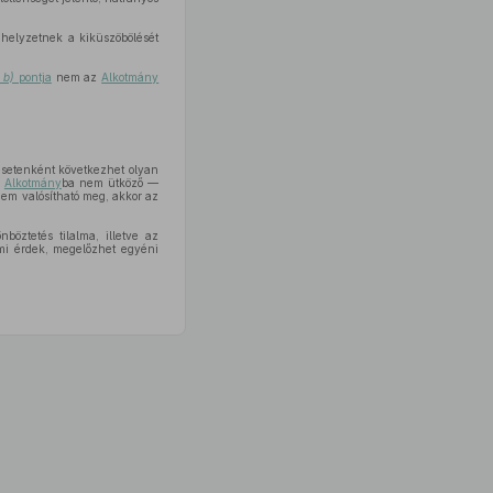
 helyzetnek a kiküszöbölését
s
b)
pontja
nem az
Alkotmány
esetenként következhet olyan
z
Alkotmány
ba nem ütköző —
nem valósítható meg, akkor az
böztetés tilalma, illetve az
lmi érdek, megelőzhet egyéni