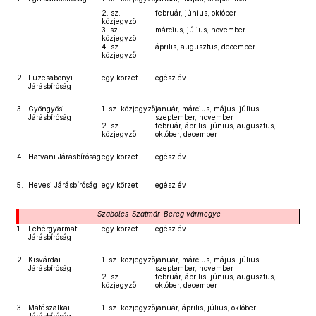
2. sz.
február, június, október
közjegyző
3. sz.
március, július, november
közjegyző
4. sz.
április, augusztus, december
közjegyző
2.
Füzesabonyi
egy körzet
egész év
Járásbíróság
3.
Gyöngyösi
1. sz. közjegyző
január, március, május, július,
Járásbíróság
szeptember, november
2. sz.
február, április, június, augusztus,
közjegyző
október, december
4.
Hatvani Járásbíróság
egy körzet
egész év
5.
Hevesi Járásbíróság
egy körzet
egész év
Szabolcs-Szatmár-Bereg
vármegye
1.
Fehérgyarmati
egy körzet
egész év
Járásbíróság
2.
Kisvárdai
1. sz. közjegyző
január, március, május, július,
Járásbíróság
szeptember, november
2. sz.
február, április, június, augusztus,
közjegyző
október, december
3.
Mátészalkai
1. sz. közjegyző
január, április, július, október