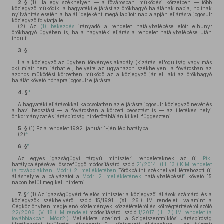
2. §
(1)
Ha egy székhelyen — a fővárosban: működési körzetben — több
közjegyző működik, a hagyatéki eljárást az örökhagyó halálának napja, holtnak
nyilvánítás esetén a halál idejeként megállapított nap alapján eljárásra jogosult
közjegyző folytatja le.
(2)
Az
(1) bekezdés
irányadó a rendelet hatálybalépése előtt elhunyt
örökhagyó ügyében is, ha a hagyatéki eljárás a rendelet hatálybalépése után
indult.
3. §
Ha a közjegyző az ügyben törvényes akadály (kizárás, elfogultság vagy más
ok) miatt nem járhat el, helyette az ugyanazon székhelyen, a fővárosban az
azonos működési körzetben működő az a közjegyző jár el, aki az örökhagyó
halálát követő hónapra jogosult eljárásra.
3
4. §
A hagyatéki eljárásokkal kapcsolatban az eljárásra jogosult közjegyző nevét és
a havi beosztást — a fővárosban a körzeti beosztást is — az illetékes helyi
önkormányzat és járásbíróság hirdetőtábláján ki kell függeszteni.
5. §
(1)
Ez a rendelet 1992. január 1-jén lép hatályba.
4
(2)
5
6. §
Az egyes igazságügyi tárgyú miniszteri rendeleteknek az új
Ptk.
hatálybalépésével összefüggő módosításáról szóló
21/2014. (III. 13.) KIM rendelet
(a továbbiakban: Módr.) 2. mellékletében
Törökbálint székhellyel létrehozott új
6
álláshelyre a pályázatot a
Módr. 2. mellékletének
hatálybalépését
követő 15
napon belül meg kell hirdetni.
7
7. §
(1)
Az igazságügyért felelős miniszter a közjegyzői állások számáról és a
közjegyzők székhelyéről szóló 15/1991. (XI. 26.) IM rendelet, valamint a
Cégközlönyben megjelenő közlemények közzétételéről és költségtérítéséről szóló
22/2006. (V. 18.) IM rendelet
módosításáról szóló
1/2017. (III. 7.) IM rendelet (a
továbbiakban: Módr2.)
Melléklete szerinti, a Szigetszentmiklósi Járásbíróság