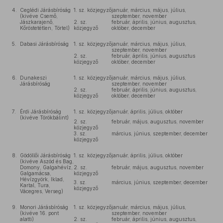
4.
Ceglédi Járásbíróság
1. sz. közjegyző
január, március, május, július,
(kivéve Csemő,
szeptember, november
Jászkarajenő,
2. sz.
február, április, június, augusztus,
Kőröstetétlen, Törtel)
közjegyző
október, december
5.
Dabasi Járásbíróság
1. sz. közjegyző
január, március, május, július,
szeptember, november
2. sz.
február, április, június, augusztus
közjegyző
október, december
6.
Dunakeszi
1. sz. közjegyző
január, március, május, július,
Járásbíróság
szeptember, november
2. sz.
február, április, június, augusztus,
közjegyző
október, december
7.
Érdi Járásbíróság
1. sz. közjegyző
január, április, július, október
(kivéve Törökbálint)
2. sz.
február, május, augusztus, november
közjegyző
3. sz.
március, június, szeptember, december
közjegyző
8.
Gödöllői Járásbíróság
1. sz. közjegyző
január, április, július, október
(kivéve Aszód és Bag,
Domony, Galgahévíz,
2. sz.
február, május, augusztus, november
Galgamácsa,
közjegyző
Hévízgyörk, Iklad,
3. sz.
március, június, szeptember, december
Kartal, Tura,
közjegyző
Vácegres, Verseg)
9.
Monori Járásbíróság
1. sz. közjegyző
január, március, május, július,
(kivéve 16. pont
szeptember, november
alatti)
2. sz.
február, április, június, augusztus,