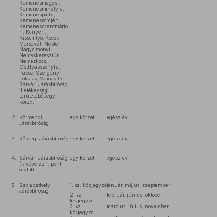
Kemenesmagasi,
Kemenesmihályfa,
Kemenespálfa,
Kemenessömjén,
Kemenesszentmárto
n, Kenyeri,
Kissomlyó, Köcsk,
Mersevát, Mesteri,
Nagysimonyi,
Nemeskeresztúr,
Nemeskocs,
Ostffyasszonyfa,
Pápoc, Szergény,
Tokorcs, Vönöck (a
Sárvári Járásbíróság
illetékességi
területéből)egy
körzet
2.
Körmendi
egy körzet
egész év
Járásbíróság
3.
Kőszegi Járásbíróság
egy körzet
egész év
4.
Sárvári Járásbíróság
egy körzet
egész év
(kivéve az 1. pont
alattit)
5.
Szombathelyi
1. sz. közjegyző
január, május, szeptember
Járásbíróság
2. sz.
február, június, október
közjegyző
3. sz.
március, július, november
közjegyző