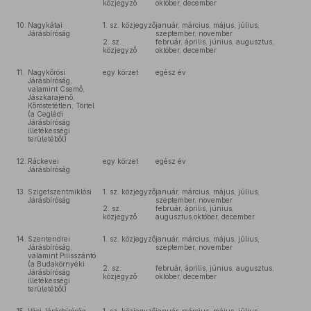
közjegyző
október, december
10.
Nagykátai
1. sz. közjegyző
január, március, május, július,
Járásbíróság
szeptember, november
2. sz.
február, április, június, augusztus,
közjegyző
október, december
11.
Nagykőrösi
egy körzet
egész év
Járásbíróság,
valamint Csemő,
Jászkarajenő,
Kőröstetétlen, Törtel
(a Ceglédi
Járásbíróság
illetékességi
területéből)
12.
Ráckevei
egy körzet
egész év
Járásbíróság
13.
Szigetszentmiklósi
1. sz. közjegyző
január, március, május, július,
Járásbíróság
szeptember, november
2. sz.
február, április, június,
közjegyző
augusztus,október, december
14.
Szentendrei
1. sz. közjegyző
január, március, május, július,
Járásbíróság,
szeptember, november
valamint Pilisszántó
(a Budakörnyéki
2. sz.
február, április, június, augusztus,
Járásbíróság
közjegyző
október, december
illetékességi
területéből)