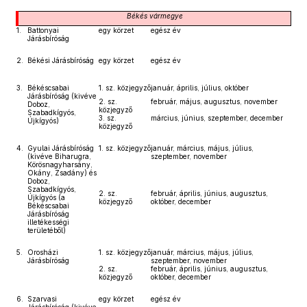
Békés
vármegye
1.
Battonyai
egy körzet
egész év
Járásbíróság
2.
Békési Járásbíróság
egy körzet
egész év
3.
Békéscsabai
1. sz. közjegyző
január, április, július, október
Járásbíróság (kivéve
2. sz.
február, május, augusztus, november
Doboz,
közjegyző
Szabadkígyós,
3. sz.
március, június, szeptember, december
Újkígyós)
közjegyző
4.
Gyulai Járásbíróság
1. sz. közjegyző
január, március, május, július,
(kivéve Biharugra,
szeptember, november
Körösnagyharsány,
Okány, Zsadány) és
Doboz,
Szabadkígyós,
2. sz.
február, április, június, augusztus,
Újkígyós (a
közjegyző
október, december
Békéscsabai
Járásbíróság
illetékességi
területéből)
5.
Orosházi
1. sz. közjegyző
január, március, május, július,
Járásbíróság
szeptember, november
2. sz.
február, április, június, augusztus,
közjegyző
október, december
6.
Szarvasi
egy körzet
egész év