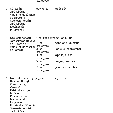
közjegyző
3.
Sárbogárdi
egy körzet
egész év
Járásbíróság,
valamint Mezőszilas
és Sárosd (a
Székesfehérvári
Járásbíróság
illetékességi
területéből)
4.
Székesfehérvári
1. sz. közjegyző
január, július
Járásbíróság (kivéve
2. sz.
február, augusztus
az 5. pont alatti,
közjegyző
valamint Mezőszilas
3. sz.
március, szeptember
és Sárosd)
közjegyző
4. sz.
április, október
közjegyző
5. sz.
május, november
közjegyző
6. sz.
június, december
közjegyző
5.
Mór, Bakonycsernye,
egy körzet
egész év
Balinka, Bodajk,
Csákberény,
Csókakő,
Fehérvárcsurgó,
Isztimér,
Kincsesbánya,
Magyaralmás,
Nagyveleg,
Pusztavám, Söréd (a
Székesfehérvári
Járásbíróság