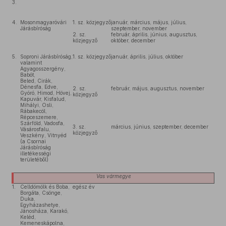
3.
4.
Mosonmagyaróvári
1. sz. közjegyző
január, március, május, július,
Járásbíróság
szeptember, november
2. sz.
február, április, június, augusztus,
közjegyző
október, december
5.
Soproni Járásbíróság,
1. sz. közjegyző
január, április, július, október
valamint
Agyagosszergény,
Babót,
Beled, Cirák,
Dénesfa, Edve,
2. sz.
február, május, augusztus, november
Gyóró, Himod, Hövej,
közjegyző
Kapuvár, Kisfalud,
Mihályi, Osli,
Rábakecöl,
Répceszemere,
Szárföld, Vadosfa,
3. sz.
március, június, szeptember, december
Vásárosfalu,
közjegyző
Veszkény, Vitnyéd
(a Csornai
Járásbíróság
illetékességi
területéből)
Vas
vármegye
1.
Celldömölk és Boba,
egész év
Borgáta, Csönge,
Duka,
Egyházashetye,
Jánosháza, Karakó,
Keléd,
Kemeneskápolna,