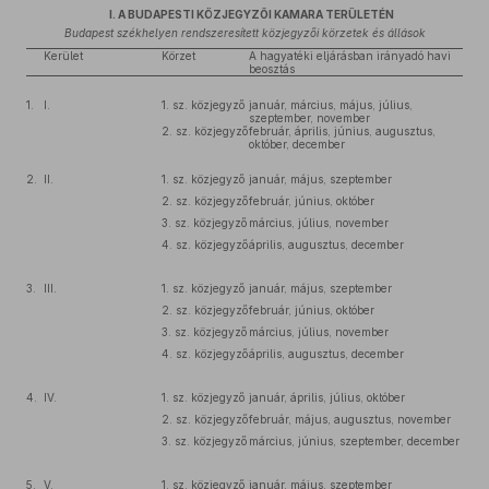
I. A BUDAPESTI KÖZJEGYZŐI KAMARA TERÜLETÉN
Budapest székhelyen rendszeresített közjegyzői körzetek és állások
Kerület
Körzet
A hagyatéki eljárásban irányadó havi
beosztás
1.
I.
1. sz. közjegyző
január, március, május, július,
szeptember, november
2. sz. közjegyző
február, április, június, augusztus,
október, december
2.
II.
1. sz. közjegyző
január, május, szeptember
2. sz. közjegyző
február, június, október
3. sz. közjegyző
március, július, november
4. sz. közjegyző
április, augusztus, december
3.
III.
1. sz. közjegyző
január, május, szeptember
2. sz. közjegyző
február, június, október
3. sz. közjegyző
március, július, november
4. sz. közjegyző
április, augusztus, december
4.
IV.
1. sz. közjegyző
január, április, július, október
2. sz. közjegyző
február, május, augusztus, november
3. sz. közjegyző
március, június, szeptember, december
5.
V.
1. sz. közjegyző
január, május, szeptember