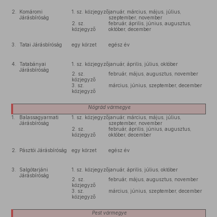
2.
Komáromi
1. sz. közjegyző
január, március, május, július,
Járásbíróság
szeptember, november
2. sz.
február, április, június, augusztus,
közjegyző
október, december
3.
Tatai Járásbíróság
egy körzet
egész év
4.
Tatabányai
1. sz. közjegyző
január, április, július, október
Járásbíróság
2. sz.
február, május, augusztus, november
közjegyző
3. sz.
március, június, szeptember, december
közjegyző
Nógrád
vármegye
1.
Balassagyarmati
1. sz. közjegyző
január, március, május, július,
Járásbíróság
szeptember, november
2. sz.
február, április, június, augusztus,
közjegyző
október, december
2.
Pásztói Járásbíróság
egy körzet
egész év
3.
Salgótarjáni
1. sz. közjegyző
január, április, július, október
Járásbíróság
2. sz.
február, május, augusztus, november
közjegyző
3. sz.
március, június, szeptember, december
közjegyző
Pest
vármegye