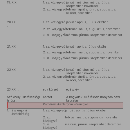
19.
XIX.
1. sz. közjegyző
január, március, május, július,
szeptember, november
2. sz. közjegyző
február, április, június, augusztus,
október, december
20
XX.
1. sz. közjegyző
január, április, július, október
.
2. sz. közjegyző
február, május, augusztus, november
3. sz. közjegyző
március, június, szeptember, december
21.
XXI.
1. sz. közjegyző
január, április, július, október
2. sz. közjegyző
február, május, augusztus, november
3. sz. közjegyző
március, június, szeptember, december
22
XXII.
1. sz. közjegyző
január, március, május, július,
.
szeptember, november
2. sz. közjegyző
február, április, június, augusztus,
október, december
23.
XXIII.
egy körzet
egész év
Székhely, illetékességi
Körzet
A hagyatéki eljárásban irányadó havi
terület
beosztás
Komárom-Esztergom
vármegye
1.
Esztergomi
1. sz. közjegyző
január, április, július, október
Járásbíróság
2. sz.
február, május, augusztus, november
közjegyző
3. sz.
március, június, szeptember, december
közjegyző