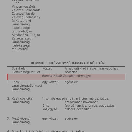
Türje,
Vindornyaszőlős,
Zalabér, Zalaszántó,
Zalaszentlászló,
Zalavég, Zalacsány
(a Keszthelyi
Járásbíróság
illetékességi
területéből) és
Almásháza, Tilaj (a
Zalaegerszegi
Járásbíróság
illetékességi
területéből)
III. MISKOLCI KÖZJEGYZŐI KAMARA TERÜLETÉN
Székhely,
Körzet
A hagyatéki eljárásban irányadó havi
illetékességi terület
beosztás
Borsod-Abaúj-Zemplén
vármegye
1.
Encsi
egy körzet
egész év
JárásbíróságSzikszói
Járásbíróság
2.
Kazincbarcikai
1. sz. közjegyző
január, március, május, július,
Járásbíróság
szeptember, november
2. sz.
február, április, június, augusztus,
közjegyző
október, december
3.
Mezőkövesdi
egy körzet
egész év
Járásbíróság
4.
Miskolci Járásbíróság
1. sz. közjegyző
január, július