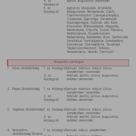
4. sz.
április, augusztus, december
közjegyző
5. sz.
egész év (Alsóújlak, Andrásfa,
közjegyző
Balogunyom, Bérbaltavár, Csehi,
Csehimindszent, Csempeszkopács,
Csipkerek, Egervölgy, Gersekarát,
Gyanógeregye, Győrvár, Ják, Kám,
Kisunyom, Mikosszéplak, Nagytilaj,
Nemeskolta, Olaszfa, Oszkó, Pácsony,
Petőmihályfa, Püspökmolnári,
Rábahídvég, Rábatöttös, Rum, Sárfimizdó,
Sorkifalud, Sorkikápolna, Sorokpolány,
Szemenye, Szentpéterfa, Tanakajd,
Táplánszentkereszt, Telekes,
Vasszécseny, Vasvár, Zsennye)
Veszprém
vármegye
1.
Ajkai Járásbíróság
1. sz. közjegyző
január, március, május, július,
szeptember, november
2. sz.
február, április, június, augusztus,
közjegyző
október, december
2.
Pápai Járásbíróság
1. sz. közjegyző
január, március, május, július,
szeptember, november
2. sz.
február, április, június, augusztus,
közjegyző
október, december
3.
Tapolcai Járásbíróság
1. sz. közjegyző
január, március, május, július,
szeptember, november
2. sz.
február, április, június, augusztus,
közjegyző
október, december
4.
Veszprémi
1. sz. közjegyző
január, május, szeptember
Járásbíróság (kivéve