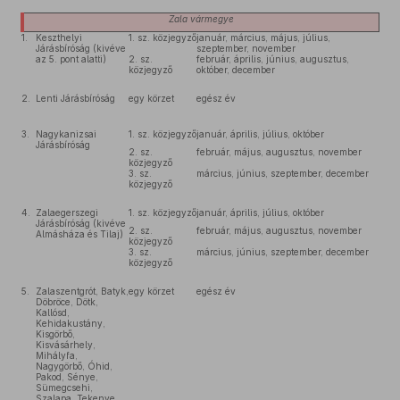
Zala
vármegye
1.
Keszthelyi
1. sz. közjegyző
január, március, május, július,
Járásbíróság (kivéve
szeptember, november
az 5. pont alatti)
2. sz.
február, április, június, augusztus,
közjegyző
október, december
2.
Lenti Járásbíróság
egy körzet
egész év
3.
Nagykanizsai
1. sz. közjegyző
január, április, július, október
Járásbíróság
2. sz.
február, május, augusztus, november
közjegyző
3. sz.
március, június, szeptember, december
közjegyző
4.
Zalaegerszegi
1. sz. közjegyző
január, április, július, október
Járásbíróság (kivéve
2. sz.
február, május, augusztus, november
Almásháza és Tilaj)
közjegyző
3. sz.
március, június, szeptember, december
közjegyző
5.
Zalaszentgrót, Batyk,
egy körzet
egész év
Döbröce, Dötk,
Kallósd,
Kehidakustány,
Kisgörbő,
Kisvásárhely,
Mihályfa,
Nagygörbő, Óhid,
Pakod, Sénye,
Sümegcsehi,
Szalapa, Tekenye,