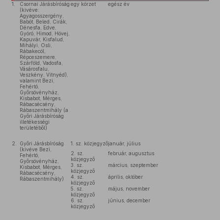
1.
Csornai Járásbíróság
egy körzet
egész év
(kivéve:
Agyagosszergény,
Babót, Beled, Cirák,
Dénesfa, Edve,
Gyóró, Himod, Hövej,
Kapuvár, Kisfalud,
Mihályi, Osli,
Rábakecöl,
Répceszemere,
Szárföld, Vadosfa,
Vásárosfalu,
Veszkény, Vitnyéd),
valamint Bezi,
Fehértó,
Győrsövényház,
Kisbabot, Mérges,
Rábacsécsény,
Rábaszentmihály (a
Győri Járásbíróság
illetékességi
területéből)
2.
Győri Járásbíróság
1. sz. közjegyző
január, július
(kivéve Bezi,
2. sz.
február, augusztus
Fehértó,
közjegyző
Győrsövényház,
3. sz.
március, szeptember
Kisbabot, Mérges,
közjegyző
Rábacsécsény,
4. sz.
április, október
Rábaszentmihály)
közjegyző
5. sz.
május, november
közjegyző
6. sz.
június, december
közjegyző