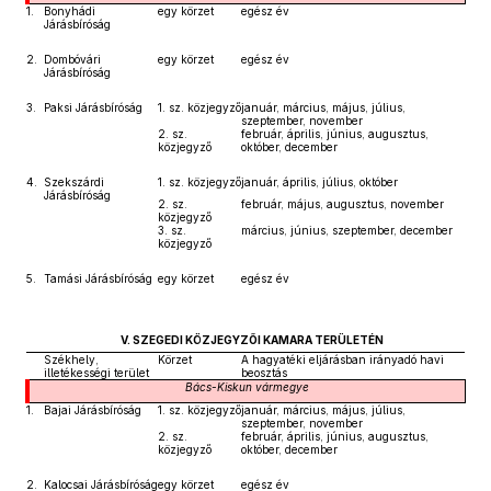
1.
Bonyhádi
egy körzet
egész év
Járásbíróság
2.
Dombóvári
egy körzet
egész év
Járásbíróság
3.
Paksi Járásbíróság
1. sz. közjegyző
január, március, május, július,
szeptember, november
2. sz.
február, április, június, augusztus,
közjegyző
október, december
4.
Szekszárdi
1. sz. közjegyző
január, április, július, október
Járásbíróság
2. sz.
február, május, augusztus, november
közjegyző
3. sz.
március, június, szeptember, december
közjegyző
5.
Tamási Járásbíróság
egy körzet
egész év
V. SZEGEDI KÖZJEGYZŐI KAMARA TERÜLETÉN
Székhely,
Körzet
A hagyatéki eljárásban irányadó havi
illetékességi terület
beosztás
Bács-Kiskun
vármegye
1.
Bajai Járásbíróság
1. sz. közjegyző
január, március, május, július,
szeptember, november
2. sz.
február, április, június, augusztus,
közjegyző
október, december
2.
Kalocsai Járásbíróság
egy körzet
egész év