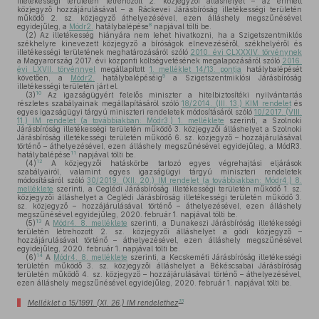
illetékességi területén létrehozott 2. közjegyzői álláshelyet – az érintett
közjegyző hozzájárulásával – a Ráckevei Járásbíróság illetékességi területén
működő 2. sz. közjegyző áthelyezésével, ezen álláshely megszűnésével
8
egyidejűleg, a
Módr2.
hatálybalépése
napjával tölti be.
(2)
Az illetékesség hiányára nem lehet hivatkozni, ha a Szigetszentmiklós
székhelyre kinevezett közjegyző a bíróságok elnevezéséről, székhelyéről és
illetékességi területének meghatározásáról szóló
2010. évi CLXXXIV. törvénynek
a Magyarország 2017. évi központi költségvetésének megalapozásáról szóló
2016.
évi LXVII. törvénnyel
megállapított
1. melléklet 14/13. pontja
hatálybalépését
9
követően, a
Módr2.
hatálybalépéséig
a Szigetszentmiklósi Járásbíróság
illetékességi területén járt el.
10
(3)
Az igazságügyért felelős miniszter a hitelbiztosítéki nyilvántartás
részletes szabályainak megállapításáról szóló
18/2014. (III. 13.) KIM rendelet
és
egyes igazságügyi tárgyú miniszteri rendeletek módosításáról szóló
10/2017. (VIII.
11.) IM rendelet (a továbbiakban: Módr3.) 1. melléklete
szerinti, a Szolnoki
Járásbíróság illetékességi területén működő 3. közjegyzői álláshelyet a Szolnoki
Járásbíróság illetékességi területén működő 6. sz. közjegyző – hozzájárulásával
történő – áthelyezésével, ezen álláshely megszűnésével egyidejűleg, a MódR3.
11
hatálybalépése
napjával tölti be.
12
(4)
A közjegyzői hatáskörbe tartozó egyes végrehajtási eljárások
szabályairól, valamint egyes igazságügyi tárgyú miniszteri rendeletek
módosításáról szóló
30/2019. (XII. 20.) IM rendelet (a továbbiakban: Módr4.) 8.
melléklete
szerinti, a Ceglédi Járásbíróság illetékességi területén működő 1. sz.
közjegyzői álláshelyet a Ceglédi Járásbíróság illetékességi területén működő 3.
sz. közjegyző – hozzájárulásával történő – áthelyezésével, ezen álláshely
megszűnésével egyidejűleg, 2020. február 1. napjával tölti be.
13
(5)
A
Módr4. 8. melléklete
szerinti, a Dunakeszi Járásbíróság illetékességi
területén létrehozott 2. sz. közjegyzői álláshelyet a gödi közjegyző –
hozzájárulásával történő – áthelyezésével, ezen álláshely megszűnésével
egyidejűleg, 2020. február 1. napjával tölti be.
14
(6)
A
Módr4. 8. melléklete
szerinti, a Kecskeméti Járásbíróság illetékességi
területén működő 3. sz. közjegyzői álláshelyet a Békéscsabai Járásbíróság
területén működő 4. sz. közjegyző – hozzájárulásával történő – áthelyezésével,
ezen álláshely megszűnésével egyidejűleg, 2020. február 1. napjával tölti be.
15
Melléklet a 15/1991. (XI. 26.) IM rendelethez