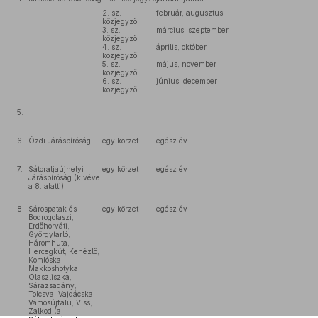
2. sz.
február, augusztus
közjegyző
3. sz.
március, szeptember
közjegyző
4. sz.
április, október
közjegyző
5. sz.
május, november
közjegyző
6. sz.
június, december
közjegyző
5.
6.
Ózdi Járásbíróság
egy körzet
egész év
7.
Sátoraljaújhelyi
egy körzet
egész év
Járásbíróság (kivéve
a 8. alatti)
8.
Sárospatak és
egy körzet
egész év
Bodrogolaszi,
Erdőhorváti,
Györgytarló,
Háromhuta,
Hercegkút, Kenézlő,
Komlóska,
Makkoshotyka,
Olaszliszka,
Sárazsadány,
Tolcsva, Vajdácska,
Vámosújfalu, Viss,
Zalkod (a