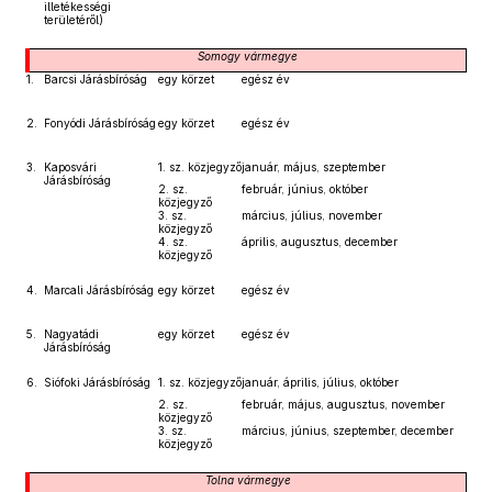
illetékességi
területéről)
Somogy
vármegye
1.
Barcsi Járásbíróság
egy körzet
egész év
2.
Fonyódi Járásbíróság
egy körzet
egész év
3.
Kaposvári
1. sz. közjegyző
január, május, szeptember
Járásbíróság
2. sz.
február, június, október
közjegyző
3. sz.
március, július, november
közjegyző
4. sz.
április, augusztus, december
közjegyző
4.
Marcali Járásbíróság
egy körzet
egész év
5.
Nagyatádi
egy körzet
egész év
Járásbíróság
6.
Siófoki Járásbíróság
1. sz. közjegyző
január, április, július, október
2. sz.
február, május, augusztus, november
közjegyző
3. sz.
március, június, szeptember, december
közjegyző
Tolna
vármegye