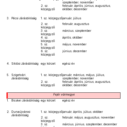
szeptember, november
2. sz.
február, április, június, augusztus,
közjegyző
október, december
3.
Pécsi Járásbíróság
1. sz. közjegyző
január, július
2. sz.
február, augusztus
közjegyző
3. sz.
március, szeptember
közjegyző
4. sz.
április, október
közjegyző
5. sz.
május, november
közjegyző
6. sz.
június, december
közjegyző
4.
Siklósi Járásbíróság
egy körzet
egész év
5.
Szigetvári
1. sz. közjegyző
január, március, május, július,
Járásbíróság
szeptember, november
2. sz.
február, április, június, augusztus,
közjegyző
október, december
Fejér
vármegye
1.
Bicskei Járásbíróság
egy körzet
egész év
2.
Dunaújvárosi
1. sz. közjegyző
január, április, július, október
Járásbíróság
2. sz.
február, május, augusztus, november
közjegyző
3. sz.
március, június, szeptember, december