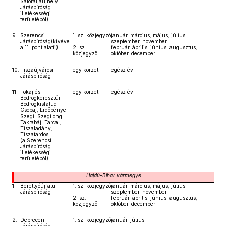
Sátoraljaújhelyi
Járásbíróság
illetékességi
területéből)
9.
Szerencsi
1. sz. közjegyző
január, március, május, július,
Járásbíróság(kivéve
szeptember, november
a 11. pont alatti)
2. sz.
február, április, június, augusztus,
közjegyző
október, december
10.
Tiszaújvárosi
egy körzet
egész év
Járásbíróság
11.
Tokaj és
egy körzet
egész év
Bodrogkeresztúr,
Bodrogkisfalud,
Csobaj, Erdőbénye,
Szegi, Szegilong,
Taktabáj, Tarcal,
Tiszaladány,
Tiszatardos
(a Szerencsi
Járásbíróság
illetékességi
területéből)
Hajdú-Bihar
vármegye
1.
Berettyóújfalui
1. sz. közjegyző
január, március, május, július,
Járásbíróság
szeptember, november
2. sz.
február, április, június, augusztus,
közjegyző
október, december
2.
Debreceni
1. sz. közjegyző
január, július