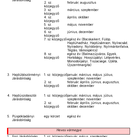
Járásbíróság
2. sz.
február, augusztus
közjegyző
3. sz.
március, szeptember
közjegyző
4. sz.
április, október
közjegyző
5. sz.
május, november
közjegyző
6. sz.
június, december
közjegyző
7. sz közjegyző
egész év (Bocskaikert, Fülöp,
Hajdúhadház, Hajdúsámson, Nyíracsád,
Nyíradony, Nyírábrány, Nyírmártonfalva,
Téglás, Vámospércs)
8. sz.
egész év (Balmazújváros, Egyek,
közjegyző
Hortobágy, Hosszúpályi, Létavértes,
Monostorpályi, Tiszacsege, Újléta,
Újszentmargita)
3.
Hajdúböszörményi
1. sz. közjegyző
január, március, május, július,
Járásbíróság
szeptember, november
2. sz.
február, április, június, augusztus,
közjegyző
október, december
4.
Hajdúszoboszlói
1. sz. közjegyző
január, március, május, július,
Járásbíróság
szeptember, november
2. sz.
február, április, június, augusztus,
közjegyző
október, december
5.
Püspökladányi
egy körzet
egész év
Járásbíróság
Heves
vármegye
1.
Egri Járásbíróság
1. sz. közjegyző
január, május, szeptember