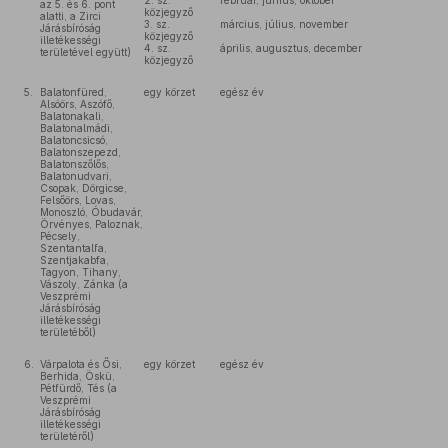
2. sz.
február, június, október
az 5. és 6. pont
közjegyző
alatti, a Zirci
3. sz.
március, július, november
Járásbíróság
közjegyző
illetékességi
4. sz.
április, augusztus, december
területével együtt)
közjegyző
5.
Balatonfüred,
egy körzet
egész év
Alsóörs, Aszófő,
Balatonakali,
Balatonalmádi,
Balatoncsicsó,
Balatonszepezd,
Balatonszőlős,
Balatonudvari,
Csopak, Dörgicse,
Felsőörs, Lovas,
Monoszló, Óbudavár,
Örvényes, Paloznak,
Pécsely,
Szentantalfa,
Szentjakabfa,
Tagyon, Tihany,
Vászoly, Zánka (a
Veszprémi
Járásbíróság
illetékességi
területéből)
6.
Várpalota és Ősi,
egy körzet
egész év
Berhida, Öskü,
Pétfürdő, Tés (a
Veszprémi
Járásbíróság
illetékességi
területéről)