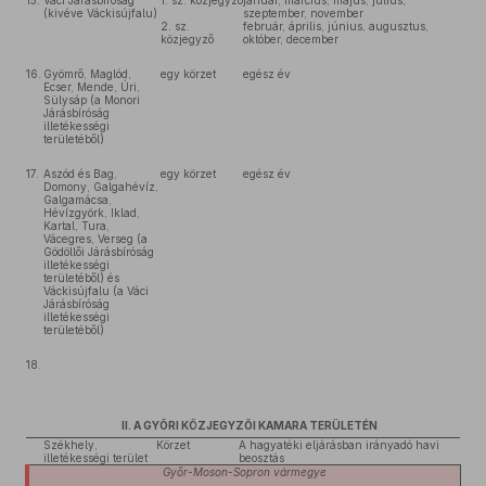
15.
Váci Járásbíróság
1. sz. közjegyző
január, március, május, július,
(kivéve Váckisújfalu)
szeptember, november
2. sz.
február, április, június, augusztus,
közjegyző
október, december
16.
Gyömrő, Maglód,
egy körzet
egész év
Ecser, Mende, Úri,
Sülysáp (a Monori
Járásbíróság
illetékességi
területéből)
17.
Aszód és Bag,
egy körzet
egész év
Domony, Galgahévíz,
Galgamácsa,
Hévízgyörk, Iklad,
Kartal, Tura,
Vácegres, Verseg (a
Gödöllői Járásbíróság
illetékességi
területéből) és
Váckisújfalu (a Váci
Járásbíróság
illetékességi
területéből)
18.
II. A GYŐRI KÖZJEGYZŐI KAMARA TERÜLETÉN
Székhely,
Körzet
A hagyatéki eljárásban irányadó havi
illetékességi terület
beosztás
Győr-Moson-Sopron
vármegye