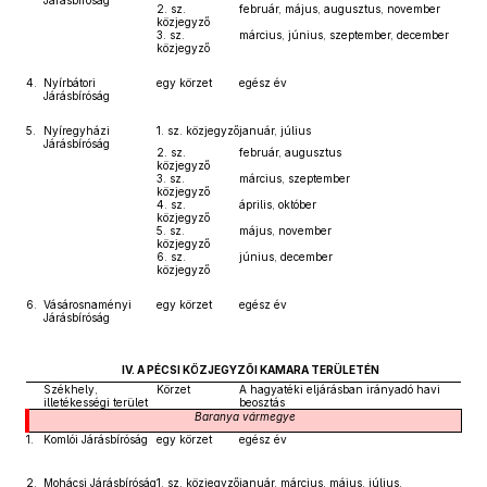
Járásbíróság
2. sz.
február, május, augusztus, november
közjegyző
3. sz.
március, június, szeptember, december
közjegyző
4.
Nyírbátori
egy körzet
egész év
Járásbíróság
5.
Nyíregyházi
1. sz. közjegyző
január, július
Járásbíróság
2. sz.
február, augusztus
közjegyző
3. sz.
március, szeptember
közjegyző
4. sz.
április, október
közjegyző
5. sz.
május, november
közjegyző
6. sz.
június, december
közjegyző
6.
Vásárosnaményi
egy körzet
egész év
Járásbíróság
IV. A PÉCSI KÖZJEGYZŐI KAMARA TERÜLETÉN
Székhely,
Körzet
A hagyatéki eljárásban irányadó havi
illetékességi terület
beosztás
Baranya
vármegye
1.
Komlói Járásbíróság
egy körzet
egész év
2.
Mohácsi Járásbíróság
1. sz. közjegyző
január, március, május, július,