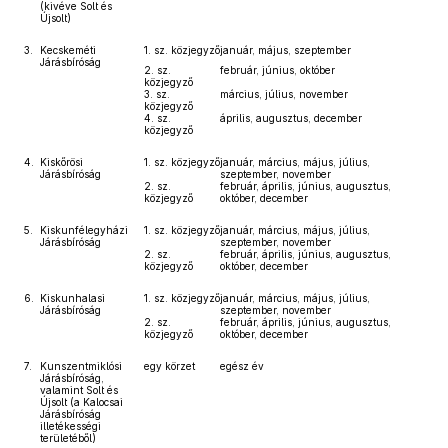
(kivéve Solt és
Újsolt)
3.
Kecskeméti
1. sz. közjegyző
január, május, szeptember
Járásbíróság
2. sz.
február, június, október
közjegyző
3. sz.
március, július, november
közjegyző
4. sz.
április, augusztus, december
közjegyző
4.
Kiskőrösi
1. sz. közjegyző
január, március, május, július,
Járásbíróság
szeptember, november
2. sz.
február, április, június, augusztus,
közjegyző
október, december
5.
Kiskunfélegyházi
1. sz. közjegyző
január, március, május, július,
Járásbíróság
szeptember, november
2. sz.
február, április, június, augusztus,
közjegyző
október, december
6.
Kiskunhalasi
1. sz. közjegyző
január, március, május, július,
Járásbíróság
szeptember, november
2. sz.
február, április, június, augusztus,
közjegyző
október, december
7.
Kunszentmiklósi
egy körzet
egész év
Járásbíróság,
valamint Solt és
Újsolt (a Kalocsai
Járásbíróság
illetékességi
területéből)