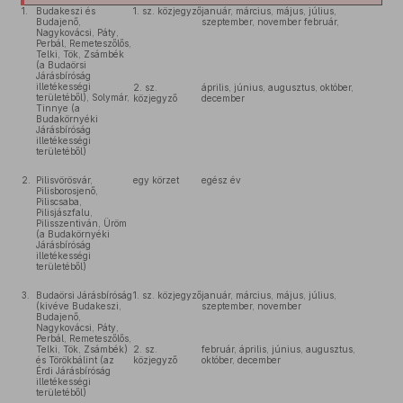
1.
Budakeszi és
1. sz. közjegyző
január, március, május, július,
Budajenő,
szeptember, november február,
Nagykovácsi, Páty,
Perbál, Remeteszőlős,
Telki, Tök, Zsámbék
(a Budaörsi
Járásbíróság
illetékességi
2. sz.
április, június, augusztus, október,
területéből), Solymár,
közjegyző
december
Tinnye (a
Budakörnyéki
Járásbíróság
illetékességi
területéből)
2.
Pilisvörösvár,
egy körzet
egész év
Pilisborosjenő,
Piliscsaba,
Pilisjászfalu,
Pilisszentiván, Üröm
(a Budakörnyéki
Járásbíróság
illetékességi
területéből)
3.
Budaörsi Járásbíróság
1. sz. közjegyző
január, március, május, július,
(kivéve Budakeszi,
szeptember, november
Budajenő,
Nagykovácsi, Páty,
Perbál, Remeteszőlős,
Telki, Tök, Zsámbék)
2. sz.
február, április, június, augusztus,
és Törökbálint (az
közjegyző
október, december
Érdi Járásbíróság
illetékességi
területéből)