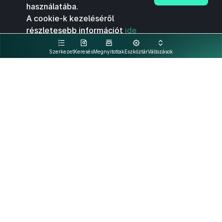
használatába.
A cookie-k kezeléséről
részletesebb információt
ide
kattintva olvashat.
Szerkezet
Keresés
Megnyitottak
Eszköztár
Változások
Kapcsolat
Felhasználási feltételek