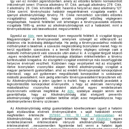
Így van ez minden jogrendszerben, amely az előzetes tartalmi normakontroll
intézményét ismeri. (Francia alkotmány 61. Cikk, portugál alkotmány 278. Cikk,
ír alkotmány 26. Cikk: kihirdetés előtt, hasonló a helyzet az olasz alkotmány 127.
Cikke szerint, törvényhozási hatáskör megsértésének vizsgálata esetén. A
spanyol alkotmánybírósági törvény 78. Cikke nemzetközi szerződés előzetes
vizsgálatához megköveteli, hogy annak szövegét előzőleg véglegesen
megállapítsák, hasonló feltétellel volt lehetséges a törvényjavaslatok előzetes
vizsgálata 1985-ig, amikor az alkotmánybíróságnak ezt a hatáskörét, mint a
törvényalkotásba való beavatkozást, megszüntették.)
Egyedül az
Abtv.
nem tartalmaz ilyen megszorító feltételt. A vizsgálat tárgya
Magyarországon a törvényjavaslat, amelynek szövegét az előterjesztő az
általános vita lezárásáig átdolgozhatja. Ha pedig a törvényjavaslathoz módosító
indítványokat is beadnak, a szavazás megkezdéséig bizonytalan marad, hogy mi
kerül egyáltalán szavazásra, s a leendő törvény végleges szövege csak a
módosító indítványokról való szavazás után alakul ki. A vizsgálat tárgyát képező
,,egyes rendelkezések'' alkotmányossága általában értékelhetetlen a törvény
kontextusából kiragadva. Az elszigetelt vizsgálat eredménye más összefüggésbe
helyezve érvényét vesztheti. Különösen nagy veszélyeket rejt az elszigetelt,
illetve bizonytalan viszonyítási alapon történő alkotmányossági vizsgálat a
magyar parlamenti gyakorlatban, ahol az eredeti törvényjavaslat koncepciójával
ellenkező, vagy azt gyökeresen megváltoztató koncepciókat is szokásosan
módosító javaslatként, nem pedig alternatív törvényjavaslatként terjesztenek elő.
Az Alkotmánybíróság a jelen ügyben is észleli, hogy a módosító javaslatok a
legkülönbözőbb koncepciókat érvényesítik, s hogy az akárcsak mennyiségi
módosításokhoz viszonyítva másként alakulhat egyes rendelkezések
diszkriminatív voltának megítélése. Az
Abtv.
szabályai alapján semmi sem
garantálhatja, hogy az Alkotmánybíróság által elvégzett preventív
alkotmányossági vizsgálat valóban betöltse célját, azaz megakadályozza, hogy
alkotmányellenes törvény szülessen.
Az Alkotmánybíróság eddigi gyakorlatában következetesen ügyelt a hatalmi
ágak elválasztása elvének érvényesülésére, s saját hatáskörét ennek
megfelelően értelmezte.
31/1990. (XII. 18.) AB határozatában
az
Alkotmánybíróság elvi jelentősséggel kimondta, hogy az
Alkotmány
egyes
rendelkezéseinek értelmezésére irányuló alkotmánybírósági hatáskör
értelmezésénél ,,messzemenően figyelembe kell venni a hatalmi ágak