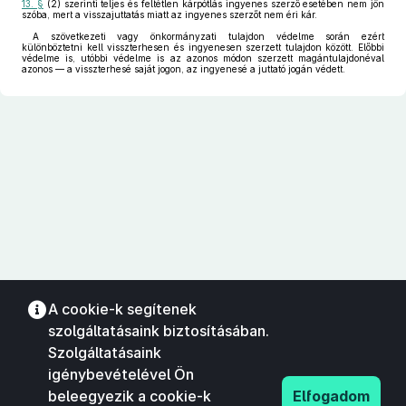
13. §
(2) szerinti teljes és feltétlen kárpótlás ingyenes szerző esetében nem jön
szóba, mert a visszajuttatás miatt az ingyenes szerzőt nem éri kár.
A szövetkezeti vagy önkormányzati tulajdon védelme során ezért
különböztetni kell visszterhesen és ingyenesen szerzett tulajdon között. Előbbi
védelme is, utóbbi védelme is az azonos módon szerzett magántulajdonéval
azonos — a visszterhesé saját jogon, az ingyenesé a juttató jogán védett.
A cookie-k segítenek
szolgáltatásaink biztosításában.
Szolgáltatásaink
igénybevételével Ön
beleegyezik a cookie-k
Elfogadom