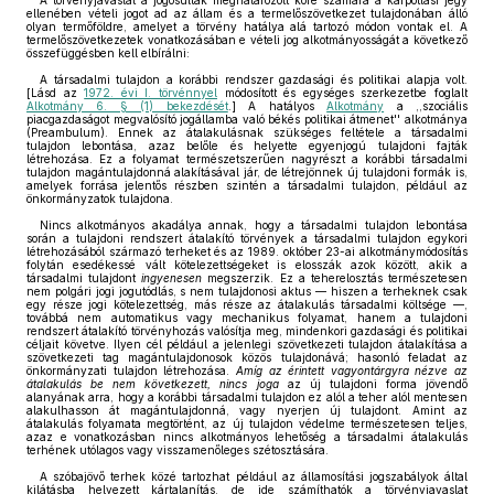
A törvényjavaslat a jogosultak meghatározott köre számára a kárpótlási jegy
ellenében vételi jogot ad az állam és a termelőszövetkezet tulajdonában álló
olyan termőföldre, amelyet a törvény hatálya alá tartozó módon vontak el. A
termelőszövetkezetek vonatkozásában e vételi jog alkotmányosságát a következő
összefüggésben kell elbírálni:
A társadalmi tulajdon a korábbi rendszer gazdasági és politikai alapja volt.
[Lásd az
1972. évi I. törvénnyel
módosított és egységes szerkezetbe foglalt
Alkotmány 6. § (1) bekezdését
.] A hatályos
Alkotmány
a ,,szociális
piacgazdaságot megvalósító jogállamba való békés politikai átmenet'' alkotmánya
(Preambulum). Ennek az átalakulásnak szükséges feltétele a társadalmi
tulajdon lebontása, azaz belőle és helyette egyenjogú tulajdoni fajták
létrehozása. Ez a folyamat természetszerűen nagyrészt a korábbi társadalmi
tulajdon magántulajdonná alakításával jár, de létrejönnek új tulajdoni formák is,
amelyek forrása jelentős részben szintén a társadalmi tulajdon, például az
önkormányzatok tulajdona.
Nincs alkotmányos akadálya annak, hogy a társadalmi tulajdon lebontása
során a tulajdoni rendszert átalakító törvények a társadalmi tulajdon egykori
létrehozásából származó terheket és az 1989. október 23-ai alkotmánymódosítás
folytán esedékessé vált kötelezettségeket is elosszák azok között, akik a
társadalmi tulajdont
ingyenesen
megszerzik. Ez a teherelosztás természetesen
nem polgári jogi jogutódlás, s nem tulajdonosi aktus — hiszen a terheknek csak
egy része jogi kötelezettség, más része az átalakulás társadalmi költsége —,
továbbá nem automatikus vagy mechanikus folyamat, hanem a tulajdoni
rendszert átalakító törvényhozás valósítja meg, mindenkori gazdasági és politikai
céljait követve. Ilyen cél például a jelenlegi szövetkezeti tulajdon átalakítása a
szövetkezeti tag magántulajdonosok közös tulajdonává; hasonló feladat az
önkormányzati tulajdon létrehozása.
Amíg az érintett vagyontárgyra nézve az
átalakulás be nem következett, nincs joga
az új tulajdoni forma jövendő
alanyának arra, hogy a korábbi társadalmi tulajdon ez alól a teher alól mentesen
alakulhasson át magántulajdonná, vagy nyerjen új tulajdont. Amint az
átalakulás folyamata megtörtént, az új tulajdon védelme természetesen teljes,
azaz e vonatkozásban nincs alkotmányos lehetőség a társadalmi átalakulás
terhének utólagos vagy visszamenőleges szétosztására.
A szóbajövő terhek közé tartozhat például az államosítási jogszabályok által
kilátásba helyezett kártalanítás, de ide számíthatók a törvényjavaslat