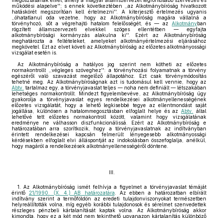
megosztásának elvét, amely a magyar államszervezet legfontosabb szervezeti és
működési alapelve''; s ennek következtében ,,az Alkotmánybíróság hivatkozott
hatáskörét megszorítóan kell értelmezni''. A kiterjesztő értelmezés ugyanis
,,óhatatlanul oda vezetne, hogy az Alkotmánybíróság magára vállalná a
törvényhozó, sőt a végrehajtó hatalom felelősségét, és — az
Alkotmány
ban
rögzített államszervezeti elvekkel szöges ellentétben — egyfajta
alkotmánybírósági kormányzás alakulna ki''. Ezért az Alkotmánybíróság
meghatározta a feltételeket, amelyeket alkotmányértelmezési eljárásához
megkövetel. Ezt az elvet követi az Alkotmánybíróság az előzetes alkotmányossági
vizsgálat esetén is.
Az Alkotmánybíróság a hatályos jog szerint nem kötheti az előzetes
normakontrollt ,,végleges szöveghez'': a törvényhozási folyamatnak a törvény
egészéről való szavazást megelőző állapotához. Ezt csak törvénymódosítás
tehetné meg. Az Alkotmánybíróságnak azt is tudomásul kell vennie, hogy az
Abtv.
tartalmaz egy, a törvényjavaslat teljes — noha nem definiált — létszakában
lehetséges normakontrollt. Mindezt figyelembevéve, az Alkotmánybíróság úgy
gyakorolja a törvényjavaslat egyes rendelkezései alkotmányellenességének
előzetes vizsgálatát, hogy a lehető legkisebbé tegye az ellentmondást saját
jogállása, különösen a hatalommegosztásban elfoglalt helye és az
Abtv.
által
lehetővé tett előzetes normakontroll között, valamint hogy vizsgálatának
eredménye ne válhasson diszfunkcionálissá. Ezért az Alkotmánybíróság e
határozatában arra szorítkozik, hogy a törvényjavaslatnak az indítványban
érintett rendelkezései kapcsán felmerült lényegesebb alkotmányossági
kérdésekben elfoglalt elvi álláspontját az indokolásban összefoglalja, anélkül,
hogy magáról a rendelkezések alkotmányellenességéről döntene.
III.
1. Az Alkotmánybíróság ismét felhívja a figyelmet a törvényjavaslat témáját
érintő
21/1990. (X. 4.) AB határozatára
. Az ebben a határozatban elbírált
indítvány szerint a termőföldön az eredeti tulajdonviszonyokat természetben
helyreállították volna, míg egyéb korábbi tulajdonosok és sérelmet szenvedettek
részleges pénzbeli kártalanítását kaptak volna. Az Alkotmánybíróság akkor
kimondta, hogy ez a két mód nem tekinthető ugyanazon kártalanítás különböző