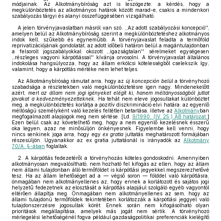
módjainak. Az Alkotmánybíróság azt is leszögezte: a kérdés, hogy a
megkülönböztetés az alkotmányos határok között marad-e, csakis a mindenkori
szabályozás tárgyi és alanyi összefüggésében vizsgálható.
A jelen törvényjavaslatban másról van szó. ,,Az adott szabályozási koncepció'',
amelyen belül az Alkotmánybíróság szerint a megkülönböztetéshez alkotmányos
indok kell, szűkebb és egyneműbb. A törvényjavaslat feladta a termőföld
reprivatizációjának gondolatát, az adott időbeli határon belül a magántulajdonban
a felsorolt jogszabályokkal okozott ,,igazságtalan'' sérelmeket egységesen
,,részleges vagyoni kárpótlással'' kívánja orvosolni. A törvényjavaslat általános
indokolása hangsúlyozza, hogy az állam erkölcsi kötelességből cselekszik így,
valamint, hogy a kárpótlás mértéke nem lehet teljes.
Az Alkotmánybíróság rámutat arra, hogy az
új koncepción belül
a törvényhozó
szabadsága a részletekben való megkülönböztetésre igen nagy. Mindenekelőtt
azért, mert
az állam nem jogi igényeket elégít ki, hanem méltányosságból juttat
javakat a kedvezményezetteknek.
Ha tehát nem eleve jogosultakat különböztet
meg, a megkülönböztetés korlátja a pozitív diszkrimináció elvi határa: az egyenlő
méltóságú személyként való kezelés feltétlen betartása, illetve az
Alkotmány
ban
megfogalmazott alapjogok meg nem sértése. [Ld.
9/1990. (IV. 25.) AB határozat.
]
Ezen belül csak az követelhető meg, hogy a nem egyenlő kezelésnek ésszerű
oka legyen, azaz ne minősüljön önkényesnek. Figyelembe kell venni, hogy
nincs senkinek joga arra, hogy egy
ex gratia
juttatás meghatározott formájában
részesüljön. Ugyanakkor az ex gratia juttatásnál is irányadók az
Alkotmány
70/A. §-ában
foglaltak.
2. A kárpótlás fedezetéről a törvényhozás köteles gondoskodni. Amennyiben
alkotmányosan megvalósítható, nem hozható fel kifogás az ellen, hogy az állam
nem állami tulajdonban álló termőföldet is kárpótlási jegyekkel megszerezhetővé
tesz. Ha az állam lehetőséget ad a — végső soron — földdel való kárpótlásra,
önmagában nem alkotmányellenes az, hogy ennek a korlátozott és sajátos jogi
helyzetű fedezetnek az elosztását a kárpótlás alapjául szolgáló egyéb vagyontól
eltérően állapítja meg. Önmagában nem alkotmányellenes az sem, hogy az
állami tulajdonú termőföldek tekintetében korlátozzák a kárpótlási jeggyel való
tulajdonszerzésre jogosultak körét. Ennek során nem kifogásolható olyan
prioritások megállapítása, amelyek más jogát nem sértik. A törvényhozó
mérlegelési lehetőségénél fogva például gazdaságpolitikai preferenciák kielégítő