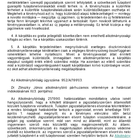
mellékletében szereplő jogszabályok szerint lefolytatott, a szövetkezeti tulajdont
gyarapító tulajdonelvonásokból eredő terhek is. A törvényhozás a különféle
terheket a különféle tulajdonátalakulások során különbözőképpen oszthatja el.
Megteheti a törvényhozó azt is, hogy különböző alapú kötelezettségeit — mintegy
a
novatio
mintájára — megújítja: új jogcímen, új terjedelemben és új feltételekkel
tartja fenn lényegét tekintve ugyanazt a tartozását. Ilyen novációt láthatunk a
törvényjavaslatban is, ahol az új jogalap a méltányosság. Ez tehát kizárja a régi
jogcímekre való hivatkozást.
4. A kárpótlás ex gratia jellegéből következően nem emelhető alkotmányossági
kifogás az ellen, ha a kárpótlás szakaszoltan történik.
5. A kárpótlás terjedelmében megnyilvánuló esetleges diszkrimináció
alkotmányellenessége kérdésében csak a végleges törvényszöveg összefüggései
ismeretében lehetne nyilatkozni. Mivel a törvényjavaslat által érintett
vagyontárgyak különbözők, önmagában nem alkotmányellenes a kárpótlás
alapjául szolgáló érték eltérő számítási módja. Ha azonban az eltérő számítási
mód a különböző vagyontárgyakért kapott kárpótlásban kirívó különbségre vezet,
ez okot adhat alkotmányellenesség megállapítására.
Az Alkotmánybíróság ügyszáma: 952/A/1991/3.
Dr. Zlinszky János
alkotmánybíró párhuzamos véleménye a határozat
indokolásának III/3. pontjához:
Az Alkotmánybíróság 21/1990. határozatában mondottakra utalva ismét
hangsúlyozandó, hogy a kifejtett álláspont a jogszabályszerűen államosított
közületi tulajdonra vonatkozik. Tulajdon jogszabályellenes elvonása tekintetében
a rendes bíróságok hatáskörébe tartozik a jogorvoslat, ennek lehetősége 1991.
április 1. napjával megnyílt, és a törvényes elévülési időn belül
kezdeményezhető. Jogszabályellenesen elvont tulajdon visszakövetelésére, a
polgári jog szabályai szerint, mód van mind az államtól, mint az államtól
ingyenesen szerző más közülettől vagy magánszemélytől. Az állami,
szövetkezeti, önkormányzati és magántulajdon alkotmányos azonos védelme
elvéből ez következik: az ingyenes szerző a jogszabályellenesen elvont és neki
juttatott tulajdonért a volt tulajdonossal szemben helytállni tartozik. Az
Alkotmány