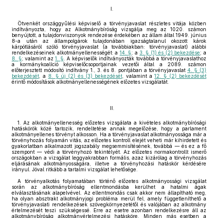
I.
Ötvenkét országgyűlési képviselő a törvényjavaslat részletes vitája közben
indítványozta, hogy az Alkotmánybíróság vizsgálja meg az 1020. számon
benyújtott, a tulajdonviszonyok rendezése érdekében az állam által 1949. június
8-a után az állampolgárok tulajdonában igazságtalanul okozott károk
kárpótlásáról szóló törvényjavaslat (a továbbiakban: törvényjavaslat) alábbi
rendelkezéseinek alkotmányellenességét: a
14. §
; a
3. § (1) és (2) bekezdése
; a
8. §
; valamint az
1. §
. A képviselők indítványozták továbbá a törvényjavaslathoz
a kormánykoalíció képviselőcsoportjainak vezetői által a 2089. számon
előterjesztett módosító indítvány 1., 3. és 8. pontjában a törvényjavaslat
4. § (3)
bekezdését
, a
8. § új (2) és (3) bekezdését
, valamint a
12. § (2) bekezdését
érintő módosítások alkotmányellenességének előzetes vizsgálatát.
II.
1. Az alkotmányellenesség előzetes vizsgálata a kivételes alkotmánybírósági
hatáskörök közé tartozik, rendeltetése annak megelőzése, hogy a parlament
alkotmányellenes törvényt alkosson. Ha a törvényjavaslat alkotmányossága már a
törvényhozás folyamán vitás, az előzetes kontroll elejét veheti már kihirdetett és
gyakorlatban alkalmazott jogszabály megsemmisítésének, továbbá — és ez a fő
szempont — védi a törvényhozó tekintélyét. Az előzetes normakontrollt ismerő
országokban a vizsgálat leggyakrabban formális, azaz kizárólag a törvényhozás
eljárásának alkotmányosságára, illetve a törvényhozási hatáskör kérdésére
irányul. Jóval ritkább a tartalmi vizsgálat lehetősége.
A törvényalkotás folyamatában történő előzetes alkotmányossági vizsgálat
során az alkotmánybíróság ellentmondásba kerülhet a hatalmi ágak
elválasztásának alapelvével. Az ellentmondás csak akkor nem állapítható meg,
ha olyan absztrakt alkotmányjogi probléma merül fel, amely függetleníthető a
törvényjavaslati rendelkezések szövegkörnyezetétől és valójában az alkotmány
értelmezését teszi szükségessé. Erre az esetre azonban rendelkezésre áll az
alkotmánybíróság alkotmányértelmezési hatásköre. Minden más esetben a