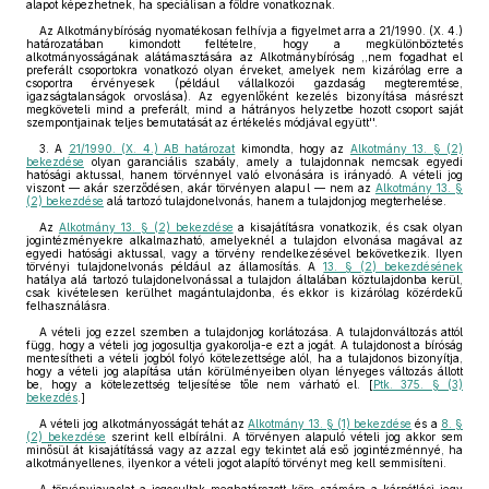
alapot képezhetnek, ha speciálisan a földre vonatkoznak.
Az Alkotmánybíróság nyomatékosan felhívja a figyelmet arra a 21/1990. (X. 4.)
határozatában kimondott feltételre, hogy a megkülönböztetés
alkotmányosságának alátámasztására az Alkotmánybíróság ,,nem fogadhat el
preferált csoportokra vonatkozó olyan érveket, amelyek nem kizárólag erre a
csoportra érvényesek (például vállalkozói gazdaság megteremtése,
igazságtalanságok orvoslása). Az egyenlőként kezelés bizonyítása másrészt
megköveteli mind a preferált, mind a hátrányos helyzetbe hozott csoport saját
szempontjainak teljes bemutatását az értékelés módjával együtt''.
3. A
21/1990. (X. 4.) AB határozat
kimondta, hogy az
Alkotmány 13. § (2)
bekezdése
olyan garanciális szabály, amely a tulajdonnak nemcsak egyedi
hatósági aktussal, hanem törvénnyel való elvonására is irányadó. A vételi jog
viszont — akár szerződésen, akár törvényen alapul — nem az
Alkotmány 13. §
(2) bekezdése
alá tartozó tulajdonelvonás, hanem a tulajdonjog megterhelése.
Az
Alkotmány 13. § (2) bekezdése
a kisajátításra vonatkozik, és csak olyan
jogintézményekre alkalmazható, amelyeknél a tulajdon elvonása magával az
egyedi hatósági aktussal, vagy a törvény rendelkezésével bekövetkezik. Ilyen
törvényi tulajdonelvonás például az államosítás. A
13. § (2) bekezdésének
hatálya alá tartozó tulajdonelvonással a tulajdon általában köztulajdonba kerül,
csak kivételesen kerülhet magántulajdonba, és ekkor is kizárólag közérdekű
felhasználásra.
A vételi jog ezzel szemben a tulajdonjog korlátozása. A tulajdonváltozás attól
függ, hogy a vételi jog jogosultja gyakorolja-e ezt a jogát. A tulajdonost a bíróság
mentesítheti a vételi jogból folyó kötelezettsége alól, ha a tulajdonos bizonyítja,
hogy a vételi jog alapítása után körülményeiben olyan lényeges változás állott
be, hogy a kötelezettség teljesítése tőle nem várható el. [
Ptk. 375. § (3)
bekezdés
.]
A vételi jog alkotmányosságát tehát az
Alkotmány 13. § (1) bekezdése
és a
8. §
(2) bekezdése
szerint kell elbírálni. A törvényen alapuló vételi jog akkor sem
minősül át kisajátítássá vagy az azzal egy tekintet alá eső jogintézménnyé, ha
alkotmányellenes, ilyenkor a vételi jogot alapító törvényt meg kell semmisíteni.