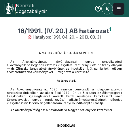
Nemzeti
Jogszabálytár
1
16/1991. (IV. 20.) AB határozat
Hatályos: 1991. 04. 20. – 2013. 03. 31.
A MAGYAR KÖZTÁRSASÁG NEVÉBEN!
Az Alkotmánybíróság törvényjavaslat egyes rendelkezései
alkotmányellenességének előzetes vizsgálata iránt benyújtott indítvány alapján
— dr. Zlinszky János alkotmánybírónak az indokolás III. 3. pontja tekintetében
adott párhuzamos véleményével — meghozta a következő
határozatot.
Az Alkotmánybíróság az 1020. számon benyújtott, a tulajdonviszonyok
rendezése érdekében az állam által 1949. június 8-a után az állampolgárok
tulajdonában igazságtalanul okozott károk részleges kárpótlásáról szóló
törvényjavaslat egyes rendelkezései alkotmányellenességének előzetes
vizsgálat során történő megállapítására irányuló indítványt elutasítja.
Az Alkotmánybíróság ezt a határozatát a Magyar Közlönyben közzéteszi.
INDOKOLÁS