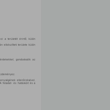
 a területét érintő, külön
 elkészítteti területe külön
érdekekkel, gondoskodik az
 kezdeményez.
kenységének ellenőrzésével,
A feladat- és hatáskört és a