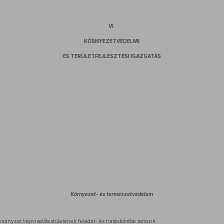
VI.
KÖRNYEZETVÉDELMI
ÉS TERÜLETFEJLESZTÉSI IGAZGATÁS
Környezet- és természetvédelem
mányzat képviselőtestületének feladat- és hatáskörébe tartozik: