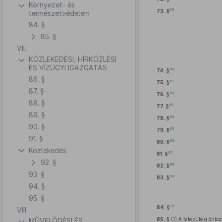
Környezet- és
59
73. §
természetvédelem
84. §
85. §
VII.
KÖZLEKEDÉSI, HÍRKÖZLÉSI
ÉS VÍZÜGYI IGAZGATÁS
60
74. §
86. §
61
75. §
87. §
62
76. §
88. §
63
77. §
89. §
64
78. §
90. §
65
79. §
91. §
66
80. §
Közlekedés
67
81. §
92. §
68
82. §
93. §
69
83. §
94. §
95. §
70
84. §
VIII.
85. §
(1)
A települési önkor
MŰVELŐDÉSI ÉS