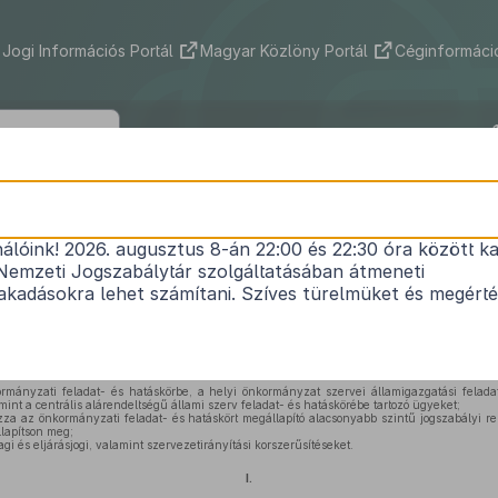
Jogi Információs Portál
Magyar Közlöny Portál
Céginformáció
1991. évi XX. törvény
nálóink! 2026. augusztus 8-án 22:00 és 22:30 óra között ka
1
nyzatok és szerveik, a köztársasági megbízottak,
Nemzeti Jogszabálytár szolgáltatásában átmeneti
rális alárendeltségű szervek feladat- és hatásköre
kadásokra lehet számítani. Szíves türelmüket és megért
Hatályos: 2024. 01. 01. –
rmányzati feladat- és hatáskörbe, a helyi önkormányzat szervei államigazgatási felada
amint a centrális alárendeltségű állami szerv feladat- és hatáskörébe tartozó ügyeket;
za az önkormányzati feladat- és hatáskört megállapító alacsonyabb szintű jogszabályi re
llapítson meg;
i és eljárásjogi, valamint szervezetirányítási korszerűsítéseket.
I.