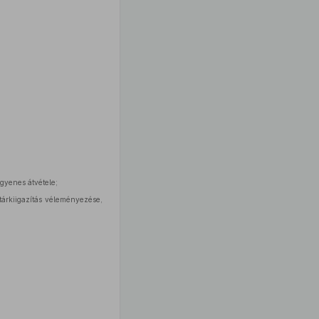
ngyenes átvétele;
atárkiigazítás véleményezése,