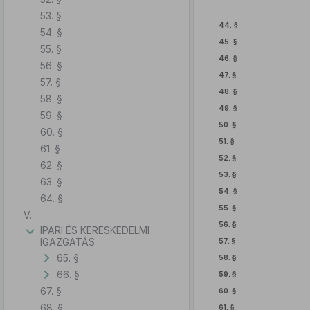
53. §
44. §
54. §
45. §
55. §
46. §
56. §
47. §
57. §
48. §
58. §
49. §
59. §
50. §
60. §
51. §
61. §
52. §
62. §
53. §
63. §
54. §
64. §
55. §
V.
56. §
IPARI ÉS KERESKEDELMI
IGAZGATÁS
57. §
65. §
58. §
66. §
59. §
67. §
60. §
68. §
61. §