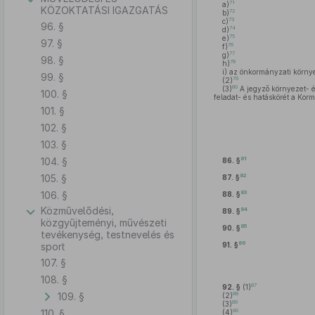
71
a)
KÖZOKTATÁSI IGAZGATÁS
72
b)
73
c)
96. §
74
d)
75
e)
97. §
76
f)
77
g)
98. §
78
h)
i)
az önkormányzati környe
99. §
79
(2)
80
(3)
A jegyző környezet- é
100. §
feladat- és hatáskörét a Kor
101. §
102. §
103. §
104. §
81
86. §
105. §
82
87. §
106. §
83
88. §
Közművelődési,
84
89. §
közgyűjteményi, művészeti
85
90. §
tevékenység, testnevelés és
86
sport
91. §
107. §
108. §
87
92. §
(1)
109. §
88
(2)
89
(3)
110. §
90
(4)