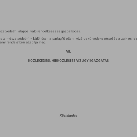
zetvédelmi alappal való rendelkezés és gazdálkodás.
s természetvédelmi – különösen a parlagfű elleni közérdekű védekezéssel és a zaj- és re
mány rendeletben állapítja meg.
VII.
KÖZLEKEDÉSI, HÍRKÖZLÉSI ÉS VÍZÜGYI IGAZGATÁS
Közlekedés