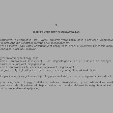
V.
IPARI ÉS KERESKEDELMI IGAZGATÁS
vármegyei és vármegyei jogú városi önkormányzat közgyűlése előzetesen véleményezi
villamosenergia korlátozás sorrendjének megállapítását.
ei és megyei jogú városi önkormányzat közgyűlése a területfejlesztési koncepció alapján
energiaellátási tanulmányát.
egyei önkormányzat közgyűlése
melt üdülőkörzetek kivételével — az idegenforgalom területi érdekeit az országos 
ásáról, bemutatásáról, propagálásáról;
emelt üdülőkörzetek fejlesztési koncepciójáról, programjáról;
orgalom helyi fejlesztését, és elemzi a terület idegenforgalmának alakulását.
a piaci zavarok megelőzése céljából figyelemmel kíséri a piaci viszonyokat, intézkedést
yban meghatározott jegyző ellátja az üzletek működésével, nyitva tartásával és tevé
sel és a telep létesítésének bejelentésével kapcsolatos elsőfokú hatósági feladatokat. 
Kormány rendeletben állapítja meg.