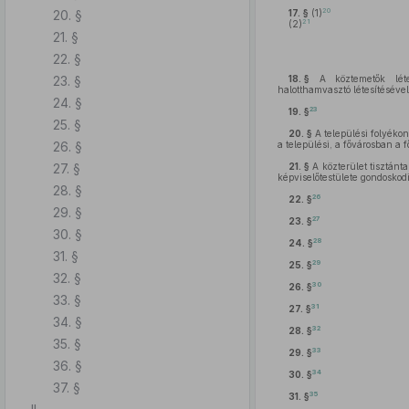
20
20. §
17. §
(1)
21
(2)
21. §
22. §
23. §
18. §
A köztemetők létesí
halotthamvasztó létesítésével
24. §
23
19. §
25. §
20. §
A települési folyékon
26. §
a települési, a fővárosban a 
27. §
21. §
A közterület tisztánta
képviselőtestülete gondoskod
28. §
26
22. §
29. §
27
23. §
30. §
28
24. §
31. §
29
25. §
32. §
30
26. §
33. §
31
27. §
34. §
32
28. §
35. §
33
29. §
36. §
34
30. §
37. §
35
31. §