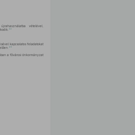
 újrahasználatba vételével,
22
kodik.
ésével kapcsolatos feladatokat
24
elően.
rosban a fővárosi önkormányzat