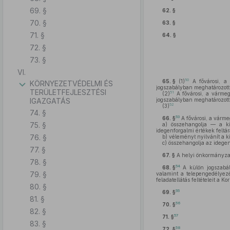
69. §
62. §
70. §
63. §
71. §
64. §
72. §
73. §
VI.
50
65. §
(1)
A fővárosi, a 
KÖRNYEZETVÉDELMI ÉS
jogszabályban meghatározott 
TERÜLETFEJLESZTÉSI
51
(2)
A fővárosi, a vármegy
IGAZGATÁS
jogszabályban meghatározott 
52
(3)
74. §
53
66. §
A fővárosi, a várm
75. §
a)
összehangolja — a kie
idegenforgalmi értékek feltár
76. §
b)
véleményt nyilvánít a ki
c)
összehangolja az idegenf
77. §
67. §
A helyi önkormányzat 
78. §
54
68. §
A külön jogszabál
79. §
valamint a telepengedélyezés
feladatellátás feltételeit a 
80. §
55
69. §
81. §
56
70. §
82. §
57
71. §
83. §
58
72. §