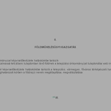
II.
FÖLDMŰVELÉSÜGYI IGAZGATÁS
mányzat képviselőtestülete hatáskörébe tartozik:
almassá tett állami tulajdonban lévő földnek a települési önkormányzat tulajdonába való i
képviselőtestülete hatáskörébe tartozik a települési, vármegyei, fővárosi térképészeti h
határozott körben a földrajzi nevek megállapítása, megváltoztatása.
48
III.