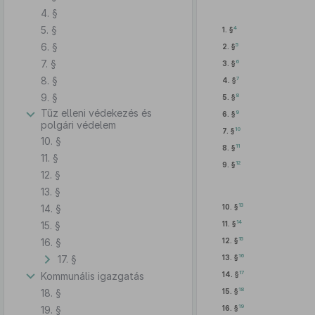
4. §
5. §
4
1. §
6. §
5
2. §
7. §
6
3. §
8. §
7
4. §
9. §
8
5. §
Tűz elleni védekezés és
9
6. §
polgári védelem
10
7. §
10. §
11
8. §
11. §
12
9. §
12. §
13. §
13
14. §
10. §
14
15. §
11. §
15
16. §
12. §
16
17. §
13. §
17
Kommunális igazgatás
14. §
18
18. §
15. §
19
19. §
16. §