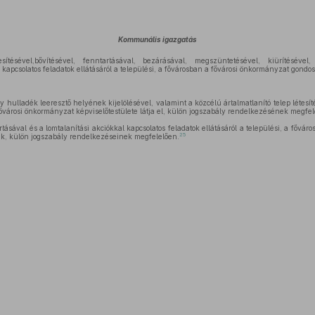
Kommunális igazgatás
tésével,bővítésével, fenntartásával, bezárásával, megszüntetésével, kiürítésével,
 kapcsolatos feladatok ellátásáról a települési, a fővárosban a fővárosi önkormányzat gondos
y hulladék leeresztő helyének kijelölésével, valamint a közcélú ártalmatlanító telep létesít
fővárosi önkormányzat képviselőtestülete látja el, külön jogszabály rendelkezésének megfel
rtásával és a lomtalanítási akciókkal kapcsolatos feladatok ellátásáról a települési, a fővá
25
ik, külön jogszabály rendelkezéseinek megfelelően.