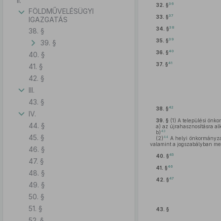
II.
36
32. §
FÖLDMŰVELÉSÜGYI
37
33. §
IGAZGATÁS
38
34. §
38. §
39
35. §
39. §
40
36. §
40. §
41
37. §
41. §
42. §
III.
43. §
42
38. §
IV.
39. §
(1)
A települési önkor
44. §
a)
az újrahasznosításra alk
43
b)
45. §
44
(2)
A helyi önkormányzat 
valamint a jogszabályban meg
46. §
45
40. §
47. §
46
41. §
48. §
47
42. §
49. §
50. §
51. §
43. §
52. §