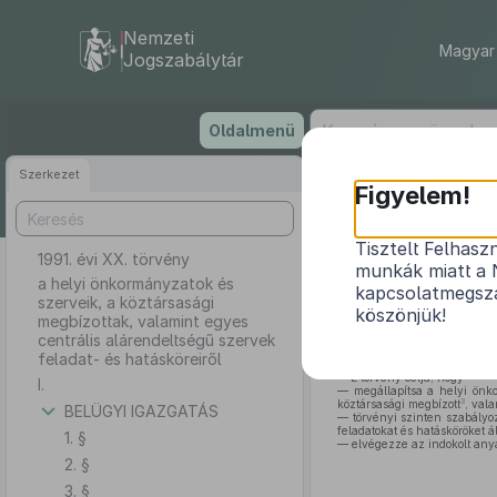
Nemzeti
Magyar 
Jogszabálytár
Ugrás
Oldalmenü
a
tartalomra
Szerkezet
Figyelem!
Tisztelt Felhasz
1991. évi XX. törvény
a helyi önkormá
munkák miatt a 
cent
a helyi önkormányzatok és
kapcsolatmegsza
szerveik, a köztársasági
köszönjük!
megbízottak, valamint egyes
centrális alárendeltségű szervek
feladat- és hatásköreiről
E törvény célja, hogy
I.
— megállapítsa a helyi önko
3
köztársasági megbízott
, val
BELÜGYI IGAZGATÁS
— törvényi szinten szabályoz
feladatokat és hatásköröket á
1. §
— elvégezze az indokolt anyag
2. §
3. §