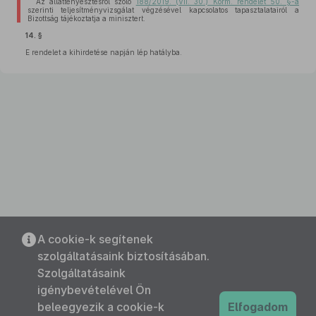
Az állattenyésztésről szóló
188/2019. (VII. 30.) Korm. rendelet 50. §-a
szerinti teljesítményvizsgálat végzésével kapcsolatos tapasztalatairól a
Bizottság tájékoztatja a minisztert.
14. §
E rendelet a kihirdetése napján lép hatályba.
A cookie-k segítenek
szolgáltatásaink biztosításában.
Szolgáltatásaink
igénybevételével Ön
beleegyezik a cookie-k
Elfogadom