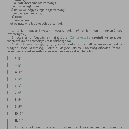
i)
militari (háromnapos verseny);
j)
öttusa lovaglószám;
k)
kettes és négyes fogathajtó verseny;
l)
magasugró verseny,
m)
rodeó;
n)
lovastorna;
o)
bemutató jellegű egyéb versenyek
[
a)
—
f)
-ig hagyományosan lóversenyek,
g)
—
o)
-ig nem hagyományos
lóversenyek.]
(3)
Lóverseny fogadásnak minősül a
(2) bekezdés
szerinti versenyben
résztvevőkre és eseményekre történő fogadás.
(4)
A
(2) bekezdés
g)
,
h)
,
i)
,
j)
és
k)
pontjaiban foglalt versenyekre csak a
Magyar Lovas Szövetség, illetve a Magyar Öttusa Szövetség előzetes írásbeli
beleegyezésével — térítés ellenében — szervezhető fogadás.
1
2. §
2
3. §
3
4. §
4
5. §
5
6. §
6
7. §
7
8. §
8
9. §
9
10. §
10
11. §
Az agrárpolitikáért felelős miniszter (a továbbiakban: miniszter) a