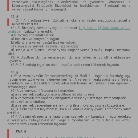
versenyek tisztaságának ellenőrzésére, felügyeletére létrehozza a
Lóversenyzést Felügyelő Bizottságot (a továbbiakban: Bizottság) és a
versenyzsűrit (versenyintézőséget).
12. §
11
(1)
A Bizottság 5—9 főből áll, elnöke a miniszter megbízottja, tagjait a
miniszter kéri fel.
(2)
A Bizottság tevékenysége a rendelet
1. §-ának (2) bekezdése
a)
—
e)
pontjában
foglaltakra terjed ki.
A Bizottság e feladatkörében:
a)
kijelöli a versenyzsűri tagjait;
b)
ellenőrzi a versenyzsűri tevékenységét,
c)
kiadja a versenyek részvételi szabályzatait;
d)
kiadja a működési, versenyzési engedélyeket (zsokék, hajtók, idomárok
stb.).
(3)
A Bizottság dönt a versenyzsűri döntései ellen benyújtott fellebbezések
ügyében.
12
(4)
A Bizottság tagjai és közeli hozzátartozóik nem köthetnek fogadást.
13. §
13
(1)
A versenyzsűri (versenyintézőség 10 főből áll, tagjait a Bizottság egy
naptári évre szóló versenyidényre kéri fel. A verseny megkezdéséhez a felkért
zsűritagok közül legalább 3 főnek jelen kell lennie. Az ítélkező zsűri egyszerű
szótöbbséggel dönt.
(2)
A versenyzsűri feladata és hatásköre:
a)
a versenyek szabályos lebonyolításának ellenőrzése;
b)
a versenyek lefolyásának vizsgálata a verseny tisztasága szempontjából;
c)
az óvások elbírálása;
d)
a versenyek végeredményének (bírói ítélet) jóváhagyása és közzététele.
(3)
A zsűri eljárást folytathat le, ha a vállalat valamely gyanús eredmény miatt
ezt kéri.
14
(4)
A zsűrinek nem lehet tagja olyan személy, aki bármilyen módon érdekelt
a versenyek befolyásolásában, vagy a fogadásban, a zsűri tagjai és közeli
hozzátartozóik nem köthetnek fogadást.
15
13/A. §