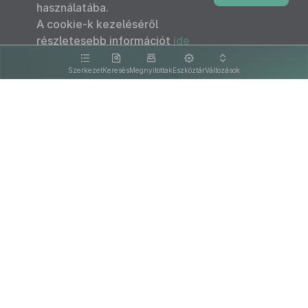
használatába.
A cookie-k kezeléséről
részletesebb információt
ide
kattintva olvashat.
Szerkezet
Keresés
Megnyitottak
Eszköztár
Változások
Kapcsolat
Felhasználási feltételek