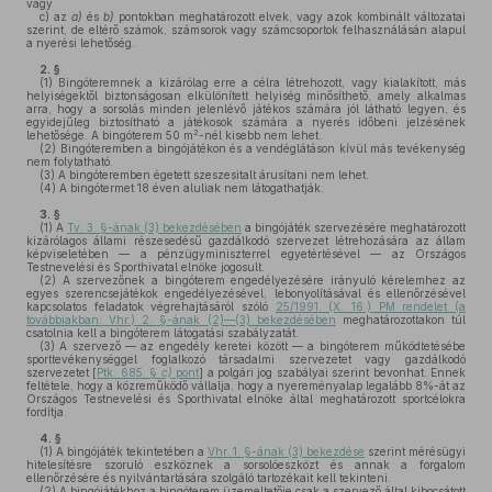
vagy
c)
az
a)
és
b)
pontokban meghatározott elvek, vagy azok kombinált változatai
szerint, de eltérő számok, számsorok vagy számcsoportok felhasználásán alapul
a nyerési lehetőség.
2. §
(1)
Bingóteremnek a kizárólag erre a célra létrehozott, vagy kialakított, más
helyiségektől biztonságosan elkülönített helyiség minősíthető, amely alkalmas
arra, hogy a sorsolás minden jelenlévő játékos számára jól látható legyen, és
egyidejűleg biztosítható a játékosok számára a nyerés időbeni jelzésének
2
lehetősége. A bingóterem 50 m
-nél kisebb nem lehet.
(2)
Bingóteremben a bingójátékon és a vendéglátáson kívül más tevékenység
nem folytatható.
(3)
A bingóteremben égetett szeszesitalt árusítani nem lehet.
(4)
A bingótermet 18 éven aluliak nem látogathatják.
3. §
(1)
A
Tv. 3. §-ának (3) bekezdésében
a bingójáték szervezésére meghatározott
kizárólagos állami részesedésű gazdálkodó szervezet létrehozására az állam
képviseletében — a pénzügyminiszterrel egyetértésével — az Országos
Testnevelési és Sporthivatal elnöke jogosult.
(2)
A szervezőnek a bingóterem engedélyezésére irányuló kérelemhez az
egyes szerencsejátékok engedélyezésével, lebonyolításával és ellenőrzésével
kapcsolatos feladatok végrehajtásáról szóló
25/1991. (X. 16.) PM rendelet (a
továbbiakban: Vhr.) 2. §-ának (2)—(3) bekezdésében
meghatározottakon túl
csatolnia kell a bingóterem látogatási szabályzatát.
(3)
A szervező — az engedély keretei között — a bingóterem működtetésébe
sporttevékenységgel foglalkozó társadalmi szervezetet vagy gazdálkodó
szervezetet [
Ptk. 685. §
c)
pont
] a polgári jog szabályai szerint bevonhat. Ennek
feltétele, hogy a közreműködő vállalja, hogy a nyereményalap legalább 8%-át az
Országos Testnevelési és Sporthivatal elnöke által meghatározott sportcélokra
fordítja.
4. §
(1)
A bingójáték tekintetében a
Vhr. 1. §-ának (3) bekezdése
szerint mérésügyi
hitelesítésre szoruló eszköznek a sorsolóeszközt és annak a forgalom
ellenőrzésére és nyilvántartására szolgáló tartozékait kell tekinteni.
(2)
A bingójátékhoz a bingóterem üzemeltetője csak a szervező által kibocsátott