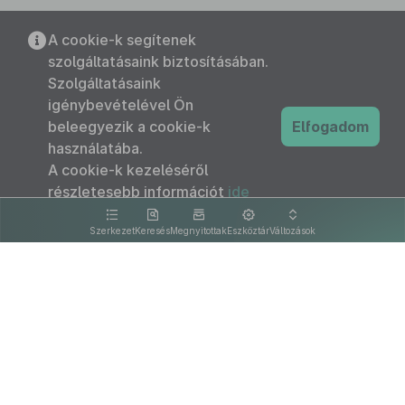
A cookie-k segítenek
szolgáltatásaink biztosításában.
Szolgáltatásaink
igénybevételével Ön
beleegyezik a cookie-k
Elfogadom
használatába.
A cookie-k kezeléséről
részletesebb információt
ide
kattintva olvashat.
Szerkezet
Keresés
Megnyitottak
Eszköztár
Változások