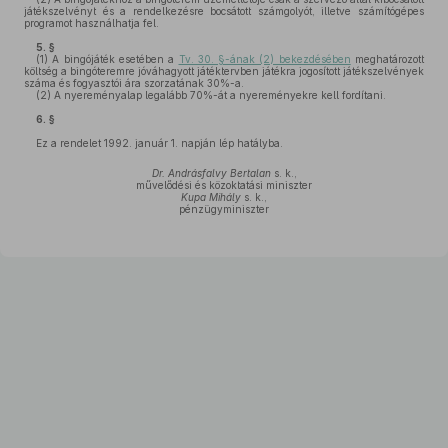
játékszelvényt és a rendelkezésre bocsátott számgolyót, illetve számítógépes
programot használhatja fel.
5. §
(1)
A bingójáték esetében a
Tv. 30. §-ának (2) bekezdésében
meghatározott
költség a bingóteremre jóváhagyott játéktervben játékra jogosított játékszelvények
száma és fogyasztói ára szorzatának 30%-a.
(2)
A nyereményalap legalább 70%-át a nyereményekre kell fordítani.
6. §
Ez a rendelet 1992. január 1. napján lép hatályba.
Dr. Andrásfalvy Bertalan
s. k.,
művelődési és közoktatási miniszter
Kupa Mihály
s. k.,
pénzügyminiszter