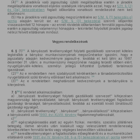
51
(4)
A járadékra való jogosultság újbóli megállapítása esetén a járadék
megállapítására vonatkozó eljárási szabályok irányadók azzal, hogy az
5/H. § (2)
és (3a) bekezdésében
foglalt időkorlátra vonatkozó rendelkezést nem kell
alkalmazni.
(5)
Ha a járadékra való jogosultság megszüntetésére az
5/M. § (1) bekezdés g)
pontja
alapján került sor, az
5/M. § (3) bekezdése
szerinti időponttól
visszaszámított 12 hónapra – az ennél rövidebb időtartamban fennálló jogosultság
esetén a jogosultság valamennyi hónapjára – tekintettel folyósított járadék jogalap
nélkül felvett ellátásnak minősül.
Vegyes rendelkezések
52
6. §
(1)
A bányászati tevékenységet folytató gazdálkodó szervezet köteles
legkésőbb a bányász munkaviszonyának megszűnésekor igazolni, hogy e
jogszabály alapján kedvezményre jogosult-e, továbbá el kell látni az 1987.
december 31. utáni, a munkaviszony megszűnése napjáig terjedő időben elért,
nyugdíjjárulék-köteles, személyi jellegű kifizetést (juttatást) tartalmazó
igazolással.
53
(2)
Az e rendeletben nem szabályozott kérdésekben a társadalombiztosítási
54
nyugellátásról szóló törvény előírásait kell alkalmazni.
55
(3)
Az e rendeletben meghatározott kedvezmények a tanbányákra is
kiterjednek.
56
7. §
E rendelet alkalmazásában:
a)
,,bányászati tevékenységet folytató gazdálkodó szervezet'' kifejezésen
magyarországi bányavállalatot, bányát, bányászati tevékenységgel foglalkozó
gazdasági társaságot, bányavállalkozást, továbbá az ezekből kivált (önállósult)
gazdasági egységet,
b)
,,bányászati tevékenység'', ,,bányászat'', ,,bányavállalkozó'' kifejezéseken
a bányászatról szóló
1993. évi XLVIII. törvény
fogalommeghatározását,
57
c)
58
d)
egészségkárosodás alatt az egyén fizikai, mentális, szociális jóllétének
betegség, illetve sérülés után kialakult vagy veleszületett rendellenesség
következtében fennálló tartós vagy végleges kedvezőtlen változásait,
59
e)
keresőtevékenységen a foglalkoztatás elősegítéséről és a munkanélküliek
ellátásáról szóló
1991. évi IV. törvény 58. §-a (5) bekezdésének e) pontja
szerinti