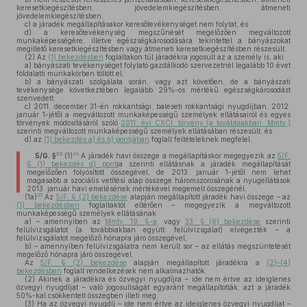
keresetkiegészítésben, jövedelemkiegészítésben, átmeneti
jövedelemkiegészítésben,
c)
a járadék megállapításakor keresőtevékenységet nem folytat, és
d)
a keresőtevékenység megszűnését megelőzően megváltozott
munkaképességére, illetve egészségkárosodására tekintettel a bányászokat
megillető keresetkiegészítésben vagy átmeneti keresetkiegészítésben részesült.
(2)
Az
(1) bekezdésben
foglaltakon túl járadékra jogosult az a személy is, aki
a)
bányászati tevékenységet folytató gazdálkodó szervezetnél legalább 10 évet
földalatti munkakörben töltött el,
b)
a bányászati szolgálata során, vagy azt követően, de a bányászati
tevékenysége következtében legalább 29%-os mértékű egészségkárosodást
szenvedett,
c)
2011. december 31-én rokkantsági, baleseti rokkantsági nyugdíjban, 2012.
január 1-jétől a megváltozott munkaképességű személyek ellátásairól és egyes
törvények módosításáról szóló
2011. évi CXCI. törvény (a továbbiakban: Mmtv.)
szerinti megváltozott munkaképességű személyek ellátásában részesült, és
d)
az
(1) bekezdés a) és b) pontjában
foglalt feltételeknek megfelel.
33
34
5/G. §
(1)
A járadék havi összege a megállapításkor megegyezik az
5/F.
§ (1) bekezdés d) pont
ja szerinti ellátásnak a járadék megállapítását
megelőzően folyósított összegével, de 2013. január 1-jétől nem lehet
magasabb a szociális vetítési alap összege háromszorosának a nyugellátások
2013. január havi emelésének mértékével megemelt összegénél.
35
(1a)
Az
5/F. § (2) bekezdése
alapján megállapított járadék havi összege – az
(1) bekezdésben
foglaltaktól eltérően – megegyezik a megváltozott
munkaképességű személyek ellátásának
a)
– amennyiben az
Mmtv. 19. §-a
, vagy
33. § (6) bekezdése
szerinti
felülvizsgálatot (a továbbiakban együtt: felülvizsgálat) elvégezték – a
felülvizsgálatot megelőző hónapra járó összegével,
b)
– amennyiben felülvizsgálatra nem került sor – az ellátás megszüntetését
megelőző hónapra járó összegével.
Az
5/F. § (2) bekezdése
alapján megállapított járadékra a
(2)–(4)
bekezdésben
foglalt rendelkezések nem alkalmazhatók.
(2)
Akinek a járadékra és özvegyi nyugdíjra – ide nem értve az ideiglenes
özvegyi nyugdíjat – való jogosultságát egyaránt megállapították, azt a járadék
50%-kal csökkentett összegben illeti meg.
(3)
Ha az özvegyi nyugdíj – ide nem értve az ideiglenes özvegyi nyugdíjat –