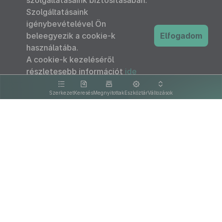
szolgáltatásaink biztosításában.
Szolgáltatásaink
igénybevételével Ön
beleegyezik a cookie-k
Elfogadom
használatába.
A cookie-k kezeléséről
részletesebb információt
ide
kattintva olvashat.
Szerkezet
Keresés
Megnyitottak
Eszköztár
Változások