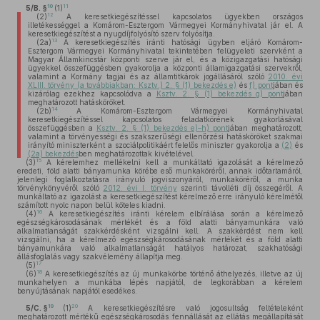
10
11
5/B. §
(1)
12
(2)
A keresetkiegészítéssel kapcsolatos ügyekben országos
illetékességgel a Komárom-Esztergom Vármegyei Kormányhivatal jár el. A
keresetkiegészítést a nyugdíjfolyósító szerv folyósítja.
13
(2a)
A keresetkiegészítés iránti hatósági ügyben eljáró Komárom-
Esztergom Vármegyei Kormányhivatal tekintetében felügyeleti szervként a
Magyar Államkincstár központi szerve jár el, és a közigazgatási hatósági
ügyekkel összefüggésben gyakorolja a központi államigazgatási szervekről,
valamint a Kormány tagjai és az államtitkárok jogállásáról szóló
2010. évi
XLIII. törvény (a továbbiakban: Ksztv.) 2. § (1) bekezdés e)
és
f) pont
jában és
kizárólag ezekhez kapcsolódva a
Ksztv. 2. § (1) bekezdés g) pont
jában
meghatározott hatásköröket.
14
(2b)
A Komárom-Esztergom Vármegyei Kormányhivatal
keresetkiegészítéssel kapcsolatos feladatkörének gyakorlásával
összefüggésben a
Ksztv. 2. § (1) bekezdés e)–h) pont
jában meghatározott,
valamint a törvényességi és szakszerűségi ellenőrzési hatásköröket szakmai
irányító miniszterként a szociálpolitikáért felelős miniszter gyakorolja a
(2)
és
(2a) bekezdés
ben meghatározottak kivételével.
15
(3)
A kérelemhez mellékelni kell a munkáltató igazolását a kérelmező
eredeti, föld alatti bányamunka körébe eső munkaköréről, annak időtartamáról,
jelenlegi foglalkoztatásra irányuló jogviszonyáról, munkaköréről, a munka
törvénykönyvéről szóló
2012. évi I. törvény
szerinti távolléti díj összegéről. A
munkáltató az igazolást a keresetkiegészítést kérelmező erre irányuló kérelmétől
számított nyolc napon belül köteles kiadni.
16
(4)
A keresetkiegészítés iránti kérelem elbírálása során a kérelmező
egészségkárosodásának mértékét és a föld alatti bányamunkára való
alkalmatlanságát szakkérdésként vizsgálni kell. A szakkérdést nem kell
vizsgálni, ha a kérelmező egészségkárosodásának mértékét és a föld alatti
bányamunkára való alkalmatlanságát hatályos határozat, szakhatósági
állásfoglalás vagy szakvélemény állapítja meg.
17
(5)
18
(6)
A keresetkiegészítés az új munkakörbe történő áthelyezés, illetve az új
munkahelyen a munkába lépés napjától, de legkorábban a kérelem
benyújtásának napjától esedékes.
19
20
5/C. §
(1)
A keresetkiegészítésre való jogosultság feltételeként
meghatározott mértékű egészségkárosodás fennállását az ellátás megállapítását