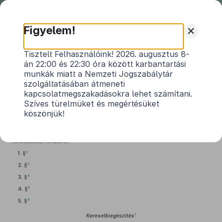
Nemzeti
Jogszabálytár
+
Figyelem!
23/1991. (II. 9.) Korm. rendelet
Tisztelt Felhasználóink! 2026. augusztus 8-
án 22:00 és 22:30 óra között karbantartási
egyes bányászati dolgozók
munkák miatt a Nemzeti Jogszabálytár
társadalombiztosítási kedvezményeiről
szolgáltatásában átmeneti
kapcsolatmegszakadásokra lehet számítani.
Hatályos: 2023. 01. 01. –
Szíves türelmüket és megértésüket
köszönjük!
1
A társadalombiztosításról szóló többször módosított
1975. évi II. törvény
124. §
(2) bekezdés b) pontjában
kapott felhatalmazás alapján a Kormány a
következőket rendeli el:
2
1. §
3
2. §
4
3. §
5
4. §
6
5. §
7
Keresetkiegészítés