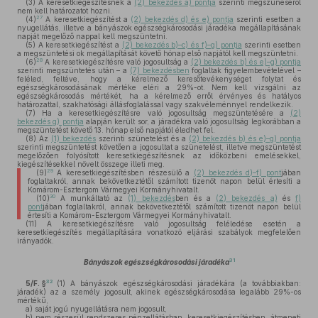
(3)
A keresetkiegészítésnek a
(2) bekezdés a) pontja
szerinti megszűnéséről
nem kell határozatot hozni.
27
(4)
A keresetkiegészítést a
(2) bekezdés d) és e) pontja
szerinti esetben a
nyugellátás, illetve a bányászok egészségkárosodási járadéka megállapításának
napját megelőző nappal kell megszüntetni.
(5)
A keresetkiegészítést a
(2) bekezdés b)–c) és f)–g) pontja
szerinti esetben
a megszüntetési ok megállapítását követő hónap első napjától kell megszüntetni.
28
(6)
A keresetkiegészítésre való jogosultság a
(2) bekezdés b) és e)–g) pontja
szerinti megszüntetés után – a
(7) bekezdésben
foglaltak figyelembevételével –
feléled, feltéve, hogy a kérelmező keresőtevékenységet folytat és
egészségkárosodásának mértéke eléri a 29%-ot. Nem kell vizsgálni az
egészségkárosodás mértékét, ha a kérelmező erről érvényes és hatályos
határozattal, szakhatósági állásfoglalással vagy szakvéleménnyel rendelkezik.
(7)
Ha a keresetkiegészítésre való jogosultság megszüntetésére a
(2)
bekezdés g) pontja
alapján került sor, a járadékra való jogosultság legkorábban a
megszüntetést követő 13. hónap első napjától éledhet fel.
(8)
Az
(1) bekezdés
szerinti szünetelést és a
(2) bekezdés b) és e)–g) pontja
szerinti megszüntetést követően a jogosultat a szünetelést, illetve megszüntetést
megelőzően folyósított keresetkiegészítésnek az időközbeni emelésekkel,
kiegészítésekkel növelt összege illeti meg.
29
(9)
A keresetkiegészítésben részesülő a
(2) bekezdés d)–f) pont
jában
foglaltakról, annak bekövetkeztétől számított tizenöt napon belül értesíti a
Komárom-Esztergom Vármegyei Kormányhivatalt.
30
(10)
A munkáltató az
(1) bekezdés
ben és a
(2) bekezdés a)
és
f)
pont
jában foglaltakról, annak bekövetkeztétől számított tizenöt napon belül
értesíti a Komárom-Esztergom Vármegyei Kormányhivatalt.
(11)
A keresetkiegészítésre való jogosultság feléledése esetén a
keresetkiegészítés megállapítására vonatkozó eljárási szabályok megfelelően
irányadók.
31
Bányászok egészségkárosodási járadéka
32
5/F. §
(1)
A bányászok egészségkárosodási járadékára (a továbbiakban:
járadék) az a személy jogosult, akinek egészségkárosodása legalább 29%-os
mértékű,
a)
saját jogú nyugellátásra nem jogosult,
b)
nem részesül rendszeres pénzellátásban, keresetkiegészítésben, átmeneti