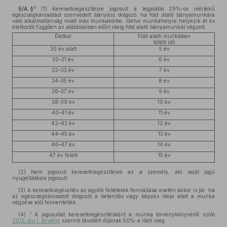
8
5/A. §
(1)
Keresetkiegészítésre jogosult a legalább 29%-os mértékű
egészségkárosodást szenvedett bányász dolgozó, ha föld alatti bányamunkára
való alkalmatlanság miatt más munkakörbe, illetve munkahelyre helyezik át és
életkortól függően az alábbiakban előírt ideig föld alatti bányamunkát végzett:
Életkor
Föld alatti munkában
töltött idő
30 év alatt
5 év
30–31 év
6 év
32–33 év
7 év
34–35 év
8 év
36–37 év
9 év
38–39 év
10 év
40–41 év
11 év
42–43 év
12 év
44–45 év
13 év
46–47 év
14 év
47 év felett
15 év
(2)
Nem jogosult keresetkiegészítésre az a személy, aki saját jogú
nyugellátásra jogosult.
(3)
A keresetkiegészítés az egyéb feltételek fennállása esetén akkor is jár, ha
az egészségkárosodott dolgozót a betanítás vagy képzés ideje alatt a munka
végzése alól felmentették.
9
(4)
A jogosultat keresetkiegészítésként a munka törvénykönyvéről szóló
2012. évi I. törvény
szerinti távolléti díjának 50%-a illeti meg.