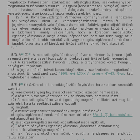
megalapozó határozatban, szakhatósági állásfoglalásban, szakvéleményében
meghatározott időpontban felül kell vizsgálni (rendszeres felülvizsgálat), kivéve,
ha a határozat, szakhatósági állásfoglalás, szakvélemény alapján a
keresetkiegészítésre jogosult állapota véglegesnek tekinthető.
21
(2)
A Komárom-Esztergom Vármegyei Kormányhivatal a rendszeres
felülvizsgálaton kívül a keresetkiegészítésben részesülőt – a
jogkövetkezményekről való tájékoztatás mellett – felülvizsgálat céljából történő
személyes megjelenésre kötelezheti akkor, ha olyan tény vagy körülmény jut
a tudomására, amely valószínűsíti, hogy a korábban megállapított
egészségkárosodás a megállapítás időpontjában nem állt fenn vagy az a
megállapítottnál kisebb mértékű volt, vagy az egészségkárosodás mértéke a
járadék folyósítása alatt kisebb mértékűvé vált (rendkívüli felülvizsgálat).
22
(3)
23
24
5/D. §
(1)
A keresetkiegészítés összegét évente, minden év január 1-jétől
az emelés évére tervezett fogyasztói árnövekedés mértékével kell megemelni.
(2)
A keresetkiegészítést havonta, utólag, a tárgyhónapot követő hónap 5.
napjáig kell folyósítani.
(3)
A jogalap nélkül felvett keresetkiegészítés visszafizetésére, megtérítésére
a családok támogatásáról szóló
1998. évi LXXXIV. törvény 41–43. §-ait
kell
megfelelően alkalmazni.
25
5/E. §
(1)
Szünetel a keresetkiegészítés folyósítása, ha az abban részesülő
személy
a)
keresőtevékenység folytatásából származó díjazásban nem részesül,
b)
a részére biztosított képzésben neki felróható okból nem vesz részt.
(2)
A keresetkiegészítésre való jogosultság megszűnik, illetve azt meg kell
szüntetni, ha a keresetkiegészítésre jogosult
a)
meghalt,
b)
a keresetkiegészítés folyósításának megszüntetését kéri,
c)
egészségkárosodásának mértéke nem éri el az
5/A. § (1) bekezdésében
meghatározott mértéket,
d)
saját jogú nyugellátásra való jogosultságát megállapították,
26
e)
részére bányászok egészségkárosodási járadékát állapítanak meg,
f)
keresőtevékenysége megszűnik,
g)
neki felróható okból nem működik együtt a rendszeres és rendkívüli
felülvizsgálatban.