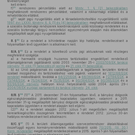
tevékenységet
kell érteni.
60
f)
rendszeres pénzellátás alatt az
Mmtv. 1. § (2) bekezdésében
meghatározott rendszeres pénzellátást, valamint a rokkantsági ellátást és a
rehabilitációs ellátást,
61
g)
saját jogú nyugellátás alatt a társadalombiztosítási nyugellátásról szóló
1997. évi LXXXI. törvény 6. § (1) és (4) bekezdésében
meghatározott ellátásokat,
a szociális biztonsági rendszerek koordinációjáról szóló közösségi rendeletek és a
szociális biztonsági tárgyú nemzetközi egyezmények alapján más államokban
megállapított saját jogú nyugellátásokat
62
8. §
Ez a rendelet a kihirdetése napján lép hatályba, rendelkezéseit a
folyamatban levő ügyekben is alkalmazni kell.
63
8/A. §
Ez a rendelet a következő uniós jogi aktusoknak való részleges
megfelelést szolgálja:
a)
a harmadik országok huzamos tartózkodási engedéllyel rendelkező
állampolgárainak jogállásáról szóló 2003. november 25-i
2003/109/EK tanácsi
irányelv, 11. cikk (1) bekezdés d) pontja
és
21. cikk (1) bekezdése
,
b)
az Unió polgárainak és családtagjaiknak a tagállamok területén történő
szabad mozgáshoz és tartózkodáshoz való jogáról, valamint az
1612/68/EGK
rendelet
módosításáról, továbbá a
64/221/EGK
, a
68/360/EGK
, a
72/194/EGK
, a
73/148/EGK
, a
75/34/EGK
, a
75/35/EGK
, a
90/364/EGK
, a
90/365/EGK
és a
93/96/EGK irányelv
hatályon kívül helyezéséről szóló 2004. április 29-i
2004/38/EK európai parlamenti és tanácsi irányelv, 24. cikk
.
64
65
8/B. §
(1)
A 2011. december 31-én folyamatban lévő, a bányász dolgozók
egészségkárosodási járadékával kapcsolatos ügyekben, valamint a 2011.
december 31-ig megállapított bányász dolgozók egészségkárosodási járadékával
kapcsolatos ügyekben e rendelet alapján kell eljárni.
66
(2)
Az e rendelet alapján 2012. július 1-jét megelőzően megállapított
keresetkiegészítés összegének tekintetében e rendelet 2012. június 30-án
hatályos rendelkezéseit kell alkalmazni.
67
8/C. §
(1)
A területi államigazgatási szervezetrendszer átalakításával
összefüggő egyes kormányrendeletek módosításáról szóló
70/2015. (III. 30.)
Korm. rendelettel
megállapított rendelkezéseket a 2015. április 1-jén folyamatban
lévő hatósági ügyekben is alkalmazni kell.