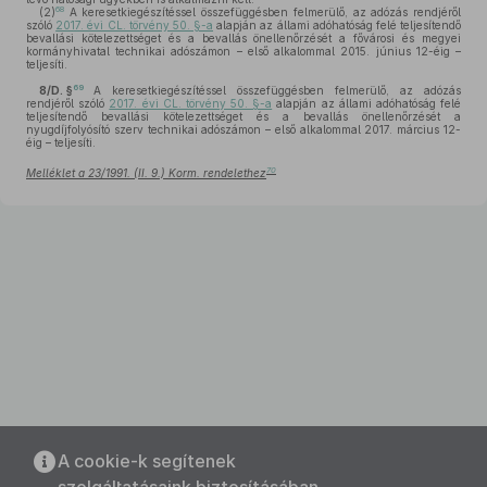
68
(2)
A keresetkiegészítéssel összefüggésben felmerülő, az adózás rendjéről
szóló
2017. évi CL. törvény 50. §-a
alapján az állami adóhatóság felé teljesítendő
bevallási kötelezettséget és a bevallás önellenőrzését a fővárosi és megyei
kormányhivatal technikai adószámon – első alkalommal 2015. június 12-éig –
teljesíti.
69
8/D. §
A keresetkiegészítéssel összefüggésben felmerülő, az adózás
rendjéről szóló
2017. évi CL. törvény 50. §-a
alapján az állami adóhatóság felé
teljesítendő bevallási kötelezettséget és a bevallás önellenőrzését a
nyugdíjfolyósító szerv technikai adószámon – első alkalommal 2017. március 12-
éig – teljesíti.
70
Melléklet a 23/1991. (II. 9.) Korm. rendelethez
A cookie-k segítenek