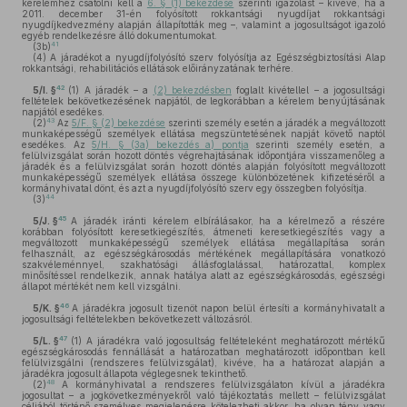
kérelemhez csatolni kell a
6. § (1) bekezdése
szerinti igazolást – kivéve, ha a
2011. december 31-én folyósított rokkantsági nyugdíjat rokkantsági
nyugdíjkedvezmény alapján állapították meg –, valamint a jogosultságot igazoló
egyéb rendelkezésre álló dokumentumokat.
41
(3b)
(4)
A járadékot a nyugdíjfolyósító szerv folyósítja az Egészségbiztosítási Alap
rokkantsági, rehabilitációs ellátások előirányzatának terhére.
42
5/I. §
(1)
A járadék – a
(2) bekezdésben
foglalt kivétellel – a jogosultsági
feltételek bekövetkezésének napjától, de legkorábban a kérelem benyújtásának
napjától esedékes.
43
(2)
Az
5/F. § (2) bekezdése
szerinti személy esetén a járadék a megváltozott
munkaképességű személyek ellátása megszüntetésének napját követő naptól
esedékes. Az
5/H. § (3a) bekezdés a) pontja
szerinti személy esetén, a
felülvizsgálat során hozott döntés végrehajtásának időpontjára visszamenőleg a
járadék és a felülvizsgálat során hozott döntés alapján folyósított megváltozott
munkaképességű személyek ellátása összege különbözetének kifizetéséről a
kormányhivatal dönt, és azt a nyugdíjfolyósító szerv egy összegben folyósítja.
44
(3)
45
5/J. §
A járadék iránti kérelem elbírálásakor, ha a kérelmező a részére
korábban folyósított keresetkiegészítés, átmeneti keresetkiegészítés vagy a
megváltozott munkaképességű személyek ellátása megállapítása során
felhasznált, az egészségkárosodás mértékének megállapítására vonatkozó
szakvéleménnyel, szakhatósági állásfoglalással, határozattal, komplex
minősítéssel rendelkezik, annak hatálya alatt az egészségkárosodás, egészségi
állapot mértékét nem kell vizsgálni.
46
5/K. §
A járadékra jogosult tizenöt napon belül értesíti a kormányhivatalt a
jogosultsági feltételekben bekövetkezett változásról.
47
5/L. §
(1)
A járadékra való jogosultság feltételeként meghatározott mértékű
egészségkárosodás fennállását a határozatban meghatározott időpontban kell
felülvizsgálni (rendszeres felülvizsgálat), kivéve, ha a határozat alapján a
járadékra jogosult állapota véglegesnek tekinthető.
48
(2)
A kormányhivatal a rendszeres felülvizsgálaton kívül a járadékra
jogosultat – a jogkövetkezményekről való tájékoztatás mellett – felülvizsgálat
céljából történő személyes megjelenésre kötelezheti akkor, ha olyan tény vagy