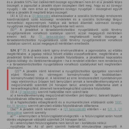
és a járadék 50%-kal csökkentett összege együttesen nem éri el a járadék teljes
összegét, a jogosultat a járadék olyan összegben illeti meg, hogy az az özvegyi
nyugdíj – ide nem értve az ideiglenes özvegyi nyugdíjat – összegével együtt
elérje a járadék őt megillető teljes összegét.
(4)
A (2) és a
(3) bekezdés
alkalmazásakor a szociális biztonsági rendszerek
koordinációjáról szóló közösségi rendeletek és a szociális biztonsági tárgyú
nemzetközi egyezmények hatálya alá tartozó államból származó özvegyi
nyugdíjnak megfelelő ellátást is figyelembe kell venni.
36
(5)
A járadékot a társadalombiztosítási nyugellátásról szóló törvény
nyugdíjemelésre vonatkozó szabályai szerint, azzal megegyező mértékben
emelni kell. Az
(1) bekezdésben
meghatározott korlát összege a
társadalombiztosítási nyugellátásról szóló törvény nyugdíjemelésre vonatkozó
szabályai szerint, azzal megegyező mértékben emelkedik.
37
5/H. §
(1)
A járadék iránti igény érvényesítésére, a jogorvoslatra, az ellátás
megtérítésére, a jogalap nélkül felvett ellátás visszafizetésére, megtérítésére, a
járadékból történő levonásra, a járadék folyósítására, a járadékkal kapcsolatos
eljárás költség- és illetékmentességére – ha e rendelet eltérően nem rendelkezik
– a társadalombiztosítási nyugellátásra vonatkozó szabályokat kell megfelelően
alkalmazni.
38
(2)
A járadék iránti kérelmet a nyugdíjbiztosítási igazgatási szervként
eljáró fővárosi és vármegyei kormányhivatal (a továbbiakban:
kormányhivatal) bírálja el. A kérelmet az erre rendszeresített nyomtatványon
vagy elektronikus űrlapon kell benyújtani annak a keresőtevékenységnek a
megszűnésétől számított 24 hónapon belül, amelynek időtartama alatt a
keresetkiegészítést, átmeneti keresetkiegészítést számára folyósították.
(3)
A
(2) bekezdés
szerinti határidőbe nem számít bele
a)
a keresőtevékenység megszűnését követően járó táppénz, baleseti táppénz
folyósításának időtartama, valamint
b)
a foglalkoztatás elősegítéséről és a munkanélküliek ellátásáról szóló
1991.
évi IV. törvény
szerinti pénzbeli ellátás folyósításának időtartama.
39
(3a)
A járadék iránti kérelmet – a
(2) bekezdéstől
eltérően – az
5/F. § (2)
bekezdése
szerinti személy
40
a)
– amennyiben a felülvizsgálatot elvégezték – a felülvizsgálat során hozott
döntés véglegessé válásától számított 24 hónapon belül,
b)
– amennyiben felülvizsgálatra nem került sor – korlátozás nélkül
nyújthatja be. Az
a)
pont szerinti határidő elmulasztása jogvesztő. A