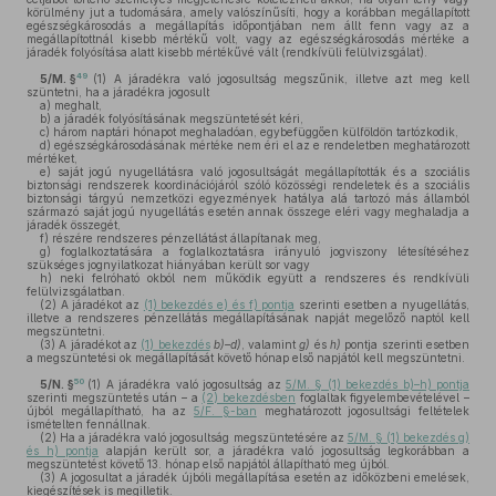
körülmény jut a tudomására, amely valószínűsíti, hogy a korábban megállapított
egészségkárosodás a megállapítás időpontjában nem állt fenn vagy az a
megállapítottnál kisebb mértékű volt, vagy az egészségkárosodás mértéke a
járadék folyósítása alatt kisebb mértékűvé vált (rendkívüli felülvizsgálat).
49
5/M. §
(1)
A járadékra való jogosultság megszűnik, illetve azt meg kell
szüntetni, ha a járadékra jogosult
a)
meghalt,
b)
a járadék folyósításának megszüntetését kéri,
c)
három naptári hónapot meghaladóan, egybefüggően külföldön tartózkodik,
d)
egészségkárosodásának mértéke nem éri el az e rendeletben meghatározott
mértéket,
e)
saját jogú nyugellátásra való jogosultságát megállapították és a szociális
biztonsági rendszerek koordinációjáról szóló közösségi rendeletek és a szociális
biztonsági tárgyú nemzetközi egyezmények hatálya alá tartozó más államból
származó saját jogú nyugellátás esetén annak összege eléri vagy meghaladja a
járadék összegét,
f)
részére rendszeres pénzellátást állapítanak meg,
g)
foglalkoztatására a foglalkoztatásra irányuló jogviszony létesítéséhez
szükséges jognyilatkozat hiányában került sor vagy
h)
neki felróható okból nem működik együtt a rendszeres és rendkívüli
felülvizsgálatban.
(2)
A járadékot az
(1) bekezdés e) és f) pontja
szerinti esetben a nyugellátás,
illetve a rendszeres pénzellátás megállapításának napját megelőző naptól kell
megszüntetni.
(3)
A járadékot az
(1) bekezdés
b)–d)
, valamint
g)
és
h)
pontja szerinti esetben
a megszüntetési ok megállapítását követő hónap első napjától kell megszüntetni.
50
5/N. §
(1)
A járadékra való jogosultság az
5/M. § (1) bekezdés b)–h) pontja
szerinti megszüntetés után – a
(2) bekezdésben
foglaltak figyelembevételével –
újból megállapítható, ha az
5/F. §-ban
meghatározott jogosultsági feltételek
ismételten fennállnak.
(2)
Ha a járadékra való jogosultság megszüntetésére az
5/M. § (1) bekezdés g)
és h) pontja
alapján került sor, a járadékra való jogosultság legkorábban a
megszüntetést követő 13. hónap első napjától állapítható meg újból.
(3)
A jogosultat a járadék újbóli megállapítása esetén az időközbeni emelések,
kiegészítések is megilletik.