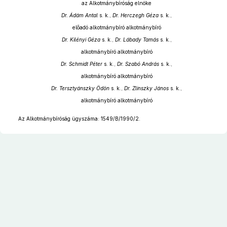
az Alkotmánybíróság elnöke
Dr. Ádám Antal
s. k.,
Dr. Herczegh Géza
s. k.,
előadó alkotmánybíró alkotmánybíró
Dr. Kilényi Géza
s. k.,
Dr. Lábady Tamás
s. k.,
alkotmánybíró alkotmánybíró
Dr. Schmidt Péter
s. k.,
Dr. Szabó András
s. k.,
alkotmánybíró alkotmánybíró
Dr. Tersztyánszky Ödön
s. k.,
Dr. Zlinszky János
s. k.,
alkotmánybíró alkotmánybíró
Az Alkotmánybíróság ügyszáma: 1549/B/1990/2.