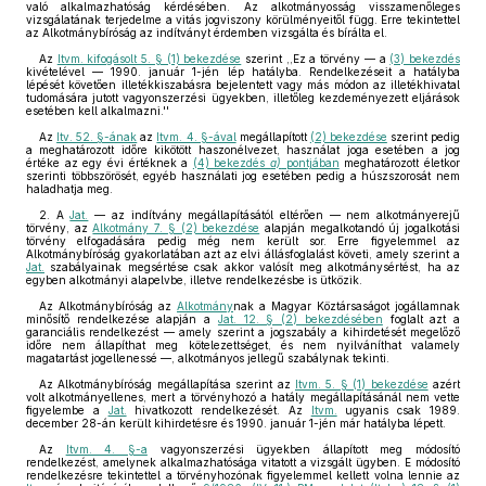
való alkalmazhatóság kérdésében. Az alkotmányosság visszamenőleges
vizsgálatának terjedelme a vitás jogviszony körülményeitől függ. Erre tekintettel
az Alkotmánybíróság az indítványt érdemben vizsgálta és bírálta el.
Az
Itvm. kifogásolt 5. § (1) bekezdése
szerint ,,Ez a törvény — a
(3) bekezdés
kivételével — 1990. január 1-jén lép hatályba. Rendelkezéseit a hatályba
lépését követően illetékkiszabásra bejelentett vagy más módon az illetékhivatal
tudomására jutott vagyonszerzési ügyekben, illetőleg kezdeményezett eljárások
esetében kell alkalmazni.''
Az
Itv. 52. §-ának
az
Itvm. 4. §-ával
megállapított
(2) bekezdése
szerint pedig
a meghatározott időre kikötött haszonélvezet, használat joga esetében a jog
értéke az egy évi értéknek a
(4) bekezdés
a)
pontjában
meghatározott életkor
szerinti többszörösét, egyéb használati jog esetében pedig a húszszorosát nem
haladhatja meg.
2. A
Jat.
— az indítvány megállapításától eltérően — nem alkotmányerejű
törvény, az
Alkotmány 7. § (2) bekezdése
alapján megalkotandó új jogalkotási
törvény elfogadására pedig még nem került sor. Erre figyelemmel az
Alkotmánybíróság gyakorlatában azt az elvi állásfoglalást követi, amely szerint a
Jat.
szabályainak megsértése csak akkor valósít meg alkotmánysértést, ha az
egyben alkotmányi alapelvbe, illetve rendelkezésbe is ütközik.
Az Alkotmánybíróság az
Alkotmány
nak a Magyar Köztársaságot jogállamnak
minősítő rendelkezése alapján a
Jat. 12. § (2) bekezdésében
foglalt azt a
garanciális rendelkezést — amely szerint a jogszabály a kihirdetését megelőző
időre nem állapíthat meg kötelezettséget, és nem nyilváníthat valamely
magatartást jogellenessé —, alkotmányos jellegű szabálynak tekinti.
Az Alkotmánybíróság megállapítása szerint az
Itvm. 5. § (1) bekezdése
azért
volt alkotmányellenes, mert a törvényhozó a hatály megállapításánál nem vette
figyelembe a
Jat.
hivatkozott rendelkezését. Az
Itvm.
ugyanis csak 1989.
december 28-án került kihirdetésre és 1990. január 1-jén már hatályba lépett.
Az
Itvm. 4. §-a
vagyonszerzési ügyekben állapított meg módosító
rendelkezést, amelynek alkalmazhatósága vitatott a vizsgált ügyben. E módosító
rendelkezésre tekintettel a törvényhozónak figyelemmel kellett volna lennie az