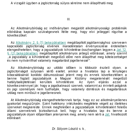
A vizsgált ügyben a jogbiztonság súlyos sérelme nem állapítható meg.
III.
Az Alkotmánybíróság az indítványban megjelölt alkotmányossági problémák
elbírálása kapcsán szükségesnek ítélte meg, hogy elvi jelleggel rögzítse a
következőket.
Az
Alkotmány 2. § (1) bekezdésében
megállapított jogállamisághoz szervesen
kapcsolódó jogbiztonság elvének maradéktalan érvényesülése érdekében
elengedhetetlen, hogy a jogszabályok kihirdetése összhangban legyen a
Jat. 12.
§ (2) bekezdésében
megállapított alkotmányos jellegű előírással, amely szerint
,,a jogszabály a kihirdetését megelőző időre nem állapíthat meg kötelezettséget
és nem nyilváníthat valamely magatartást jogellenessé''.
Az Alkotmánybíróság az utóbbi időben is többször észlelt olyan, a
jogbiztonságot súlyosan sértő esetet, amikor a hivatalos lap a tényleges
kibocsátásánál korábbi dátumozással jelent meg és ennek következtében a
benne foglalt jogszabályok a Magyar Közlöny megjelenését megelőző
hatálybaléptetéssel kerültek kihirdetésre. Az ilyen eljárás azzal a
következménnyel jár, hogy a jogalkalmazó szervek, valamint az érintett polgárok
és jogi személyek nem tudhatják, hogy valamely döntésük és magatartásuk
utólag nem minősül-e jogellenesnek.
At Alkotmánybíróság elengedhetetlennek tartja, hogy ez az alkotmányellenes
gyakorlat megszűnjön. Ezért hatékony intézkedés megtétele végett az illetékes
szerveket megkereste. Ennek megfelelően a jogszabályok kihirdetéséért felelős
állami szerveknek biztosítaniuk kell, hogy a hivatalos lap és benne a
jogszabályok olyan időpontban jelenjenek meg, amely nem sérti a
Jat.
hivatkozott
előírásait.
Dr. Sólyom László
s. k.,