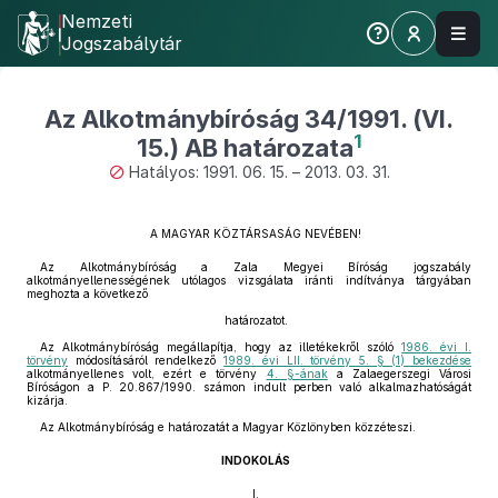
Nemzeti
Jogszabálytár
Az Alkotmánybíróság 34/1991. (VI.
1
15.) AB határozata
Hatályos: 1991. 06. 15. – 2013. 03. 31.
A MAGYAR KÖZTÁRSASÁG NEVÉBEN!
Az Alkotmánybíróság a Zala Megyei Bíróság jogszabály
alkotmányellenességének utólagos vizsgálata iránti indítványa tárgyában
meghozta a következő
határozatot.
Az Alkotmánybíróság megállapítja, hogy az illetékekről szóló
1986. évi I.
törvény
módosításáról rendelkező
1989. évi LII. törvény 5. § (1) bekezdése
alkotmányellenes volt, ezért e törvény
4. §-ának
a Zalaegerszegi Városi
Bíróságon a P. 20.867/1990. számon indult perben való alkalmazhatóságát
kizárja.
Az Alkotmánybíróság e határozatát a Magyar Közlönyben közzéteszi.
INDOKOLÁS
I.