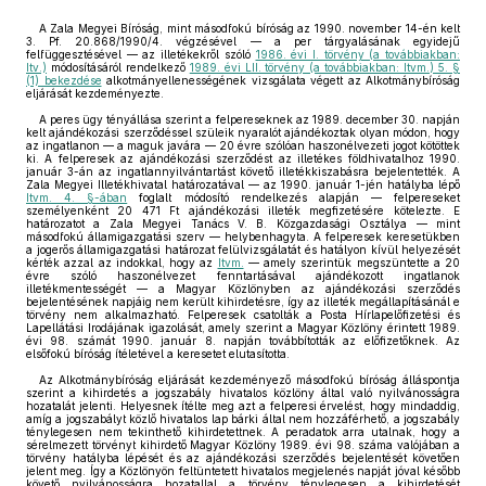
A Zala Megyei Bíróság, mint másodfokú bíróság az 1990. november 14-én kelt
3. Pf. 20.868/1990/4. végzésével — a per tárgyalásának egyidejű
felfüggesztésével — az illetékekről szóló
1986. évi I. törvény (a továbbiakban:
Itv.)
módosításáról rendelkező
1989. évi LII. törvény (a továbbiakban: Itvm.) 5. §
(1) bekezdése
alkotmányellenességének vizsgálata végett az Alkotmánybíróság
eljárását kezdeményezte.
A peres ügy tényállása szerint a felpereseknek az 1989. december 30. napján
kelt ajándékozási szerződéssel szüleik nyaralót ajándékoztak olyan módon, hogy
az ingatlanon — a maguk javára — 20 évre szólóan haszonélvezeti jogot kötöttek
ki. A felperesek az ajándékozási szerződést az illetékes földhivatalhoz 1990.
január 3-án az ingatlannyilvántartást követő illetékkiszabásra bejelentették. A
Zala Megyei Illetékhivatal határozatával — az 1990. január 1-jén hatályba lépő
Itvm. 4. §-ában
foglalt módosító rendelkezés alapján — felpereseket
személyenként 20 471 Ft ajándékozási illeték megfizetésére kötelezte. E
határozatot a Zala Megyei Tanács V. B. Közgazdasági Osztálya — mint
másodfokú államigazgatási szerv — helybenhagyta. A felperesek keresetükben
a jogerős államigazgatási határozat felülvizsgálatát és hatályon kívül helyezését
kérték azzal az indokkal, hogy az
Itvm.
— amely szerintük megszüntette a 20
évre szóló haszonélvezet fenntartásával ajándékozott ingatlanok
illetékmentességét — a Magyar Közlönyben az ajándékozási szerződés
bejelentésének napjáig nem került kihirdetésre, így az illeték megállapításánál e
törvény nem alkalmazható. Felperesek csatolták a Posta Hírlapelőfizetési és
Lapellátási Irodájának igazolását, amely szerint a Magyar Közlöny érintett 1989.
évi 98. számát 1990. január 8. napján továbbították az előfizetőknek. Az
elsőfokú bíróság ítéletével a keresetet elutasította.
Az Alkotmánybíróság eljárását kezdeményező másodfokú bíróság álláspontja
szerint a kihirdetés a jogszabály hivatalos közlöny által való nyilvánosságra
hozatalát jelenti. Helyesnek ítélte meg azt a felperesi érvelést, hogy mindaddig,
amíg a jogszabályt közlő hivatalos lap bárki által nem hozzáférhető, a jogszabály
ténylegesen nem tekinthető kihirdetettnek. A peradatok arra utalnak, hogy a
sérelmezett törvényt kihirdető Magyar Közlöny 1989. évi 98. száma valójában a
törvény hatályba lépését és az ajándékozási szerződés bejelentését követően
jelent meg. Így a Közlönyön feltüntetett hivatalos megjelenés napját jóval később
követő nyilvánosságra hozatallal a törvény ténylegesen a kihirdetését