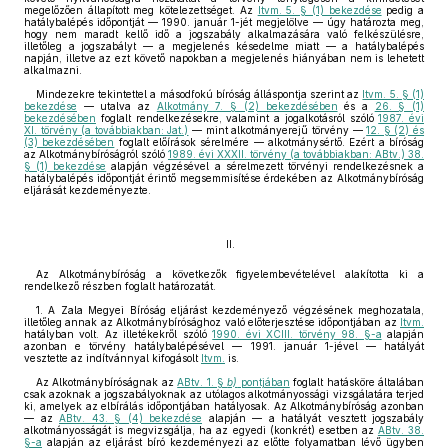
megelőzően állapított meg kötelezettséget. Az
Itvm. 5. § (1) bekezdése
pedig a
hatálybalépés időpontját — 1990. január 1-jét megjelölve — úgy határozta meg,
hogy nem maradt kellő idő a jogszabály alkalmazására való felkészülésre,
illetőleg a jogszabályt — a megjelenés késedelme miatt — a hatálybalépés
napján, illetve az ezt követő napokban a megjelenés hiányában nem is lehetett
alkalmazni.
Mindezekre tekintettel a másodfokú bíróság álláspontja szerint az
Itvm. 5. § (1)
bekezdése
— utalva az
Alkotmány 7. § (2) bekezdésében
és a
26. § (1)
bekezdésében
foglalt rendelkezésekre, valamint a jogalkotásról szóló
1987. évi
XI. törvény (a továbbiakban: Jat.)
— mint alkotmányerejű törvény —
12. § (2) és
(3) bekezdésében
foglalt előírások sérelmére — alkotmánysértő. Ezért a bíróság
az Alkotmánybíróságról szóló
1989. évi XXXII. törvény (a továbbiakban: ABtv.) 38.
§ (1) bekezdése
alapján végzésével a sérelmezett törvényi rendelkezésnek a
hatálybalépés időpontját érintő megsemmisítése érdekében az Alkotmánybíróság
eljárását kezdeményezte.
II.
Az Alkotmánybíróság a következők figyelembevételével alakította ki a
rendelkező részben foglalt határozatát.
1. A Zala Megyei Bíróság eljárást kezdeményező végzésének meghozatala,
illetőleg annak az Alkotmánybírósághoz való előterjesztése időpontjában az
Itvm.
hatályban volt. Az illetékekről szóló
1990. évi XCIII. törvény 98. §-a
alapján
azonban e törvény hatálybalépésével — 1991. január 1-jével — hatályát
vesztette az indítvánnyal kifogásolt
Itvm.
is.
Az Alkotmánybíróságnak az
ABtv. 1. §
b)
pontjában
foglalt hatásköre általában
csak azoknak a jogszabályoknak az utólagos alkotmányossági vizsgálatára terjed
ki, amelyek az elbírálás időpontjában hatályosak. Az Alkotmánybíróság azonban
— az
ABtv. 43. § (4) bekezdése
alapján — a hatályát vesztett jogszabály
alkotmányosságát is megvizsgálja, ha az egyedi (konkrét) esetben az
ABtv. 38.
§-a
alapján az eljárást bíró kezdeményezi az előtte folyamatban lévő ügyben