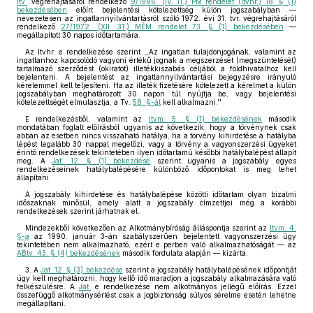
Itv.
végrehajtásáról rendelkező
9/1986. (IV. 11.) PM rendelet (Itvhr.) 18. § (1)
bekezdésében
előírt bejelentési kötelezettség külön jogszabályban —
nevezetesen az ingatlannyilvántartásról szóló 1972. évi 31. tvr. végrehajtásáról
rendelkező
27/1972. (XII. 31.) MÉM rendelet 73. § (1) bekezdésében
—
megállapított 30 napos időtartamára.
Az Itvhr. e rendelkezése szerint ,,Az ingatlan tulajdonjogának, valamint az
ingatlanhoz kapcsolódó vagyoni értékű jognak a megszerzését (megszüntetését)
tartalmazó szerződést (okiratot) illetékkiszabás céljából a földhivatalhoz kell
bejelenteni. A bejelentést az ingatlannyilvántartási bejegyzésre irányuló
kérelemmel kell teljesíteni. Ha az illeték fizetésére kötelezett a kérelmet a külön
jogszabályban meghatározott 30 napon túl nyújtja be, vagy bejelentési
kötelezettségét elmulasztja, a Tv.
58. §-át
kell alkalmazni.''
E rendelkezésből, valamint az
Itvm. 5. § (1) bekezdésének
második
mondatában foglalt előírásból ugyanis az következik, hogy a törvénynek csak
abban az esetben nincs visszaható hatálya, ha a törvény kihirdetése a hatályba
lépést legalább 30 nappal megelőzi, vagy a törvény a vagyonszerzési ügyeket
érintő rendelkezések tekintetében ilyen időtartamú későbbi hatálybalépést állapít
meg. A
Jat. 12. § (1) bekezdése
szerint ugyanis a jogszabály egyes
rendelkezéseinek hatálybalépésére különböző időpontokat is meg lehet
állapítani.
A jogszabály kihirdetése és hatálybalépése közötti időtartam olyan bizalmi
időszaknak minősül, amely alatt a jogszabály címzettjei még a korábbi
rendelkezések szerint járhatnak el.
Mindezekből következően az Alkotmánybíróság álláspontja szerint az
Itvm. 4.
§-a
az 1990. január 3-án szabályszerűen bejelentett vagyonszerzési ügy
tekintetében nem alkalmazható, ezért e perben való alkalmazhatóságát — az
ABtv. 43. § (4) bekezdésének
második fordulata alapján — kizárta.
3. A
Jat. 12. § (3) bekezdése
szerint a jogszabály hatálybalépésének időpontját
úgy kell meghatározni, hogy kellő idő maradjon a jogszabály alkalmazására való
felkészülésre. A
Jat.
e rendelkezése nem alkotmányos jellegű előírás. Ezzel
összefüggő alkotmánysértést csak a jogbiztonság súlyos sérelme esetén lehetne
megállapítani.