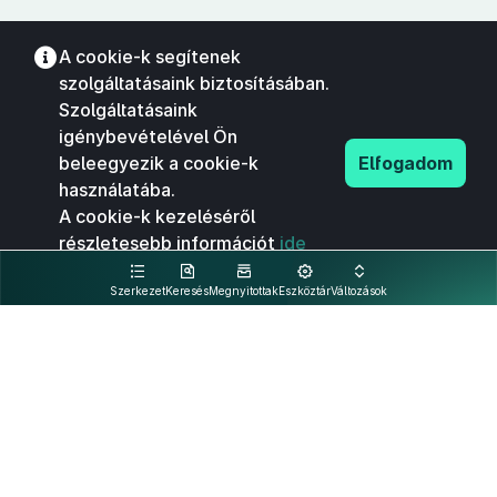
A cookie-k segítenek
szolgáltatásaink biztosításában.
Szolgáltatásaink
igénybevételével Ön
beleegyezik a cookie-k
Elfogadom
használatába.
A cookie-k kezeléséről
részletesebb információt
ide
kattintva olvashat.
Szerkezet
Keresés
Megnyitottak
Eszköztár
Változások