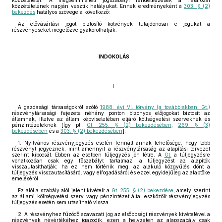
közzétételét. A megsemmisített jogszabályi rendelkezések a határozat
közzétételének napján vesztik hatályukat. Ennek eredményeként a
303. § (2)
bekezdés
hatályos szövege a következő:
Az elővásárlási jogot biztosító kötvények tulajdonosai e jogukat a
részvényeseket megelőzve gyakorolhatják.
INDOKOLÁS
I.
A gazdasági társaságokról szóló
1988. évi VI. törvény (a továbbiakban: Gt.)
részvénytársasági fejezete néhány ponton bizonyos előjogokat biztosít az
államnak, illetve az állam képviseletében eljáró költségvetési szerveknek és
pénzintézeteknek [így pl.
Gt. 255. § (2) bekezdésében
,
269. § (3)
bekezdésében
és a
303. § (2) bekezdésében
].
1. Nyilvános részvényjegyzés esetén fennáll annak lehetősége, hogy több
részvényt jegyeznek, mint amennyit a részvénytársaság az alapítási tervezet
szerint kibocsát. Ebben az esetben túljegyzés jön létre. A
Gt.
a túljegyzésre
vonatkozóan csak egy főszabályt tartalmaz: a túljegyzést az alapítók
visszautasíthatják; ha ez nem történik meg, az alakuló közgyűlés dönt a
túljegyzés visszautasításáról vagy elfogadásáról és ezzel egyidejűleg az alaptőke
emeléséről.
Ez alól a szabály alól jelent kivételt a
Gt. 255. § (2) bekezdése
, amely szerint
az állami költségvetési szerv vagy pénzintézet által eszközölt részvényjegyzés
túljegyzés esetén sem utasítható vissza.
2. A részvényhez fűződő szavazati jog az elsőbbségi részvények kivételével a
részvények névértékéhez igazodik, ezen a helyzeten az alapszabály csak