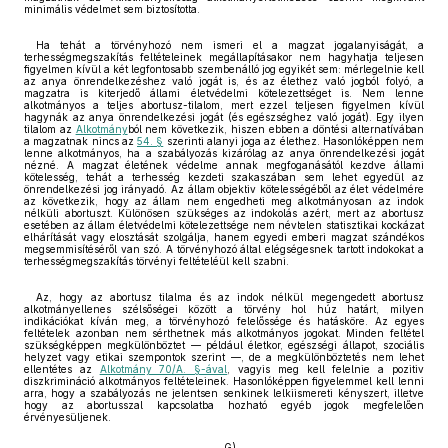
minimális védelmet sem biztosította.
Ha tehát a törvényhozó nem ismeri el a magzat jogalanyiságát, a
terhességmegszakítás feltételeinek megállapításakor nem hagyhatja teljesen
figyelmen kívül a két legfontosabb szembenálló jog egyikét sem: mérlegelnie kell
az anya önrendelkezéshez való jogát is, és az élethez való jogból folyó, a
magzatra is kiterjedő állami életvédelmi kötelezettséget is. Nem lenne
alkotmányos a teljes abortusz-tilalom, mert ezzel teljesen figyelmen kívül
hagynák az anya önrendelkezési jogát (és egészséghez való jogát). Egy ilyen
tilalom az
Alkotmány
ból nem következik, hiszen ebben a döntési alternatívában
a magzatnak nincs az
54. §
szerinti alanyi joga az élethez. Hasonlóképpen nem
lenne alkotmányos, ha a szabályozás kizárólag az anya önrendelkezési jogát
nézné. A magzat életének védelme annak megfoganásától kezdve állami
kötelesség, tehát a terhesség kezdeti szakaszában sem lehet egyedül az
önrendelkezési jog irányadó. Az állam objektiv kötelességéből az élet védelmére
az következik, hogy az állam nem engedheti meg alkotmányosan az indok
nélküli abortuszt. Különösen szükséges az indokolás azért, mert az abortusz
esetében az állam életvédelmi kötelezettsége nem névtelen statisztikai kockázat
elhárítását vagy elosztását szolgálja, hanem egyedi emberi magzat szándékos
megsemmisítéséről van szó. A törvényhozó által elégségesnek tartott indokokat a
terhességmegszakítás törvényi feltételéül kell szabni.
Az, hogy az abortusz tilalma és az indok nélkül megengedett abortusz
alkotmányellenes szélsőségei között a törvény hol húz határt, milyen
indikációkat kíván meg, a törvényhozó felelőssége és hatásköre. Az egyes
feltételek azonban nem sérthetnek más alkotmányos jogokat. Minden feltétel
szükségképpen megkülönböztet — például életkor, egészségi állapot, szociális
helyzet vagy etikai szempontok szerint —, de a megkülönböztetés nem lehet
ellentétes az
Alkotmány 70/A. §-ával
, vagyis meg kell felelnie a pozitiv
diszkrimináció alkotmányos feltételeinek. Hasonlóképpen figyelemmel kell lenni
arra, hogy a szabályozás ne jelentsen senkinek lelkiismereti kényszert, illetve
hogy az abortusszal kapcsolatba hozható egyéb jogok megfelelően
érvényesüljenek.
G)