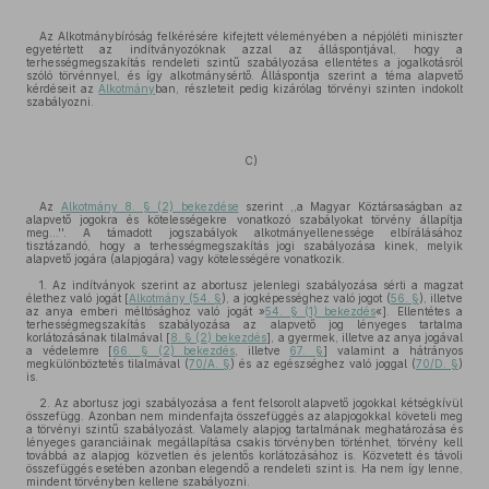
Az Alkotmánybíróság felkérésére kifejtett véleményében a népjóléti miniszter
egyetértett az indítványozóknak azzal az álláspontjával, hogy a
terhességmegszakítás rendeleti szintű szabályozása ellentétes a jogalkotásról
szóló törvénnyel, és így alkotmánysértő. Álláspontja szerint a téma alapvető
kérdéseit az
Alkotmány
ban, részleteit pedig kizárólag törvényi szinten indokolt
szabályozni.
C)
Az
Alkotmány 8. § (2) bekezdése
szerint ,,a Magyar Köztársaságban az
alapvető jogokra és kötelességekre vonatkozó szabályokat törvény állapítja
meg...''. A támadott jogszabályok alkotmányellenessége elbírálásához
tisztázandó, hogy a terhességmegszakítás jogi szabályozása kinek, melyik
alapvető jogára (alapjogára) vagy kötelességére vonatkozik.
1. Az indítványok szerint az abortusz jelenlegi szabályozása sérti a magzat
élethez való jogát [
Alkotmány (54. §
), a jogképességhez való jogot (
56. §
), illetve
az anya emberi méltósághoz való jogát »
54. § (1) bekezdés
«]. Ellentétes a
terhességmegszakítás szabályozása az alapvető jog lényeges tartalma
korlátozásának tilalmával [
8. § (2) bekezdés
], a gyermek, illetve az anya jogával
a védelemre [
66. § (2) bekezdés
, illetve
67. §
] valamint a hátrányos
megkülönböztetés tilalmával (
70/A. §
) és az egészséghez való joggal (
70/D. §
)
is.
2. Az abortusz jogi szabályozása a fent felsorolt alapvető jogokkal kétségkívül
összefügg. Azonban nem mindenfajta összefüggés az alapjogokkal követeli meg
a törvényi szintű szabályozást. Valamely alapjog tartalmának meghatározása és
lényeges garanciáinak megállapítása csakis törvényben történhet, törvény kell
továbbá az alapjog közvetlen és jelentős korlátozásához is. Közvetett és távoli
összefüggés esetében azonban elegendő a rendeleti szint is. Ha nem így lenne,
mindent törvényben kellene szabályozni.