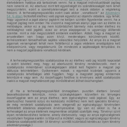
életvédelem hatálya alá tartozónak venni, ha a magzat individualitását jogilag
nem ismerik el. Az abortusz mint tett egyediségét és szándékosságát nem lehet
megszüntetni, ezért a személytelenséget kell a másik oldalon a végletekig
fokozni. A terhességmegszakítás ezért csak akkor ,,vonatkozik'' az
Alkotmány
54. §-ában
biztosított élethez való jognak egyedül az objektív oldalára, úgy tehát,
hogy ugyanezt a jogot alanyi jogként ne kelljen szintén figyelembe venni, ha a
magzat jogilag nem ember. Ha viszont a magzatnak alanyi joga van az életre és
méltóságra, akkor ez a jog nem különbözhet bármely más ember élethez és
méltósághoz való jogától, azaz az anya alapjogaival is ugyanúgy állítandó
szembe, mint a már megszületett emberek esetében. Abból, hogy a magzat az
anyatestben van (vagy azon kívül, mesterséges körülmények között),
természetesen támadhatnak sajátos választási helyzetek. Az anya és a magzat
jogainak versengését tehát nem feltétlenül a jogos védelem analógiájára kell
elképzelnünk, vagy megoldanunk. De mindezek a sajátosságok tényállási, és
nem a magzat jogállására vonatkozó kérdések.
A terhességmegszakítás szabályozása és az élethez való jog közötti kapcsolat
is azért követeli meg, hogy az abortuszról törvény rendelkezzék, mert e
szabályozás mikéntjével szükségképpen állást kell foglalni a magzat jogi
státusza tekintetében. Gyökeresen mások, s egymást kizáróak ugyanis a
szabályozás lehetőségei attól függően, hogy a magzatot jogilag embernek
tekintjük-e vagy sem. Az összefüggés fordítva is érvényes: adott szabályozás
csakis a magzat meghatározott jogi minősítésével állhat összhangban.
d)
Ha a terhességmegszakítást önmagában, pusztán élettani (orvosi)
beavatkozásnak tekintjük, nincs szükségképpen közvetlen és lényeges
összefüggése sem az anya élethez, sem egészséghez való jogával. Egy, az
abortuszhoz hasonló súlyú és kockázatú műtéthez nem kell speciális törvényi,
de még rendeleti szabályozás sem, elegendő az egészségügyi törvényben
lefektetett általános alapelvek érvényesülése. Így van ez akkor is, ha a
terhességet az anya életének megmentése céljából szakítják meg. Törvényi szint
olyan rendelkezéshez kellene, amely életveszély, vagy az anya egészségének
veszélyben forgása esetén is tiltja ezt a műtétet, vagyis az egészségügyi törvény
általános szabályaitól eltér. (A törvényi szinttől különböző kérdés az ilyen törvény
alkotmányossága.)