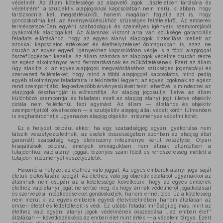
védelmét. Az állam kötelessége az alapvető jogok ,,tiszteletben tartására és
védelmére'' a szubjektiv alapjogokkal kapcsolatban nem merül ki abban, hogy
tartózkodnia kell megsértésüktől, hanem magában foglalja azt is, hogy
gondoskodnia kell az érvényesülésükhöz szükséges feltételekről. Az emberek
természetszerűen egyéni szabadságuk és személyes igényeik szempontjából
gyakorolják alapjogaikat. Az államnak viszont arra van szüksége garanciális
feladata ellátásához, hogy az egyes alanyi alapjogok biztosítása mellett az
azokkal kapcsolatos értékeket és élethelyzeteket önmagukban is, azaz ne
csupán az egyes egyedi igényekhez kapcsolódóan védje, s a többi alapjoggal
összefüggésben kezelje. Az állam számára az alapjogok védelme csupán része
az egész alkotmányos rend fenntartásának és működtetésének. Ezért az állam
úgy alakítja ki az egyes alapjogok megvalósításához szükséges jogszabályi és
szervezeti feltételeket, hogy mind a többi alapjoggal kapcsolatos, mind pedig
egyéb alkotmányos feladataira is tekintettel legyen; az egyes jogoknak az egész
rend szempontjából legkedvezőbb érvényesülését teszi lehetővé, s mindezzel az
alapjogok összhangját is előmozdítja. Az alapjog jogosultja illetve az állam
különböző szempontjai és feladatai miatt az alapjog alanyi jogi, illetve objektív
oldala nem feltétlenül fedi egymást. Az állam — általános és objektív
szempontjaiból következően — a szubjektív alapjog által védett körön túlmenően
is meghatározhatja ugyanazon alapjog objektív, intézményes védelmi körét.
Ez a helyzet például akkor, ha egy szabadságjog egyéni gyakorlása nem
látszik veszélyeztetettnek, az esetek összességében azonban az alapjog által
garantált szabadság vagy életviszony intézménye kerül veszélybe. Olyan
kisajátítások például, amelyek önmagukban nem állnak ellentétben a
tulajdonhoz való alanyi joggal, bizonyos szám fölött és rendszeresség mellett a
tulajdon intézményét veszélyeztetik.
Hasonló a helyzet az élethez való joggal. Az egyes emberek alanyi joga saját
életük biztosítására szolgál. Az élethez való jog objektív oldalából ugyanakkor az
államnak nem csupán az a kötelessége következik, hogy az egyes emberek
élethez való alanyi jogát ne sértse meg, és hogy annak védelméről jogalkotással
és szervezési intézkedésekkel gondoskodjék, hanem ennél több. Ez a kötelesség
nem merül ki az egyes emberek egyedi életvédelmében, hanem általában az
emberi életet és létfeltételeit is védi. Ez utóbbi feladat minőségileg más, mint az
élethez való egyéni alanyi jogok védelmének összeadása; ,,az emberi élet''
általában — következésképp az emberi élet mint érték — a védelem tárgya. Ezért