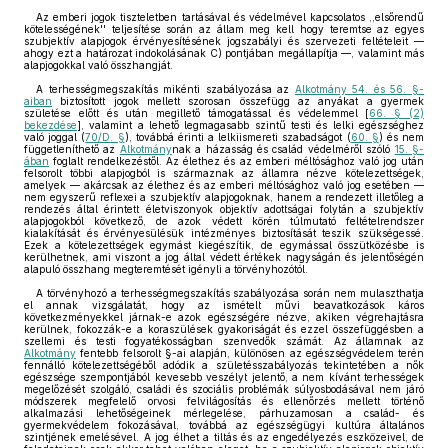
Az emberi jogok tiszteletben tartásával és védelmével kapcsolatos ,,elsőrendű
kötelességének'' teljesítése során az állam meg kell hogy teremtse az egyes
szubjektív alapjogok érvényesítésének jogszabályi és szervezeti feltételeit —
ahogy ezt a határozat indokolásának C) pontjában megállapítja —, valamint más
alapjogokkal való összhangját.
A terhességmegszakítás mikénti szabályozása az
Alkotmány 54. és 56. §-
aiban
biztosított jogok mellett szorosan összefügg az anyákat a gyermek
születése előtt és után megillető támogatással és védelemmel [
66. § (2)
bekezdése
], valamint a lehető legmagasabb szintű testi és lelki egészséghez
való joggal (
70/D. §
), továbbá érinti a lelkiismereti szabadságot (
60. §
) és nem
függetleníthető az
Alkotmány
nak a házasság és család védelméről szóló
15. §-
ában
foglalt rendelkezéstől. Az élethez és az emberi méltósághoz való jog után
felsorolt többi alapjogból is származnak az államra nézve kötelezettségek,
amelyek — akárcsak az élethez és az emberi méltósághoz való jog esetében —
nem egyszerű reflexei a szubjektív alapjogoknak, hanem a rendezett illetőleg a
rendezés által érintett életviszonyok objektív adottságai folytán a szubjektív
alapjogokból következő, de azok védett körén túlmutató feltételrendszer
kialakítását és érvényesülésük intézményes biztosítását teszik szükségessé.
Ezek a kötelezettségek egymást kiegészítik, de egymással összütközésbe is
kerülhetnek, ami viszont a jog által védett értékek nagyságán és jelentőségén
alapuló összhang megteremtését igényli a törvényhozótól.
A törvényhozó a terhességmegszakítás szabályozása során nem mulaszthatja
el annak vizsgálatát, hogy az ismételt művi beavatkozások káros
következményekkel járnak-e azok egészségére nézve, akiken végrehajtásra
kerülnek, fokozzák-e a koraszülések gyakoriságát és ezzel összefüggésben a
szellemi és testi fogyatékosságban szenvedők számát. Az államnak az
Alkotmány
fentebb felsorolt §-ai alapján, különösen az egészségvédelem terén
fennálló kötelezettségéből adódik a születésszabályozás tekintetében a nők
egészsége szempontjából kevesebb veszélyt jelentő, a nem kívánt terhességek
megelőzését szolgáló, családi és szociális problémák súlyosbodásával nem járó
módszerek megfelelő orvosi felvilágosítás és ellenőrzés mellett történő
alkalmazási lehetőségeinek mérlegelése, párhuzamosan a család- és
gyermekvédelem fokozásával, továbbá az egészségügyi kultúra általános
szintjének emelésével. A jog élhet a tiltás és az engedélyezés eszközeivel, de