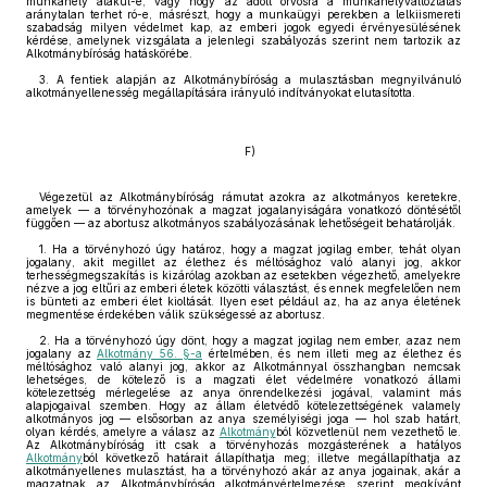
munkahely alakul-e, vagy hogy az adott orvosra a munkahelyváltoztatás
aránytalan terhet ró-e, másrészt, hogy a munkaügyi perekben a lelkiismereti
szabadság milyen védelmet kap, az emberi jogok egyedi érvényesülésének
kérdése, amelynek vizsgálata a jelenlegi szabályozás szerint nem tartozik az
Alkotmánybíróság hatáskörébe.
3. A fentiek alapján az Alkotmánybíróság a mulasztásban megnyilvánuló
alkotmányellenesség megállapítására irányuló indítványokat elutasította.
F)
Végezetül az Alkotmánybíróság rámutat azokra az alkotmányos keretekre,
amelyek — a törvényhozónak a magzat jogalanyiságára vonatkozó döntésétől
függően — az abortusz alkotmányos szabályozásának lehetőségeit behatárolják.
1. Ha a törvényhozó úgy határoz, hogy a magzat jogilag ember, tehát olyan
jogalany, akit megillet az élethez és méltósághoz való alanyi jog, akkor
terhességmegszakítás is kizárólag azokban az esetekben végezhető, amelyekre
nézve a jog eltűri az emberi életek közötti választást, és ennek megfelelően nem
is bünteti az emberi élet kioltását. Ilyen eset például az, ha az anya életének
megmentése érdekében válik szükségessé az abortusz.
2. Ha a törvényhozó úgy dönt, hogy a magzat jogilag nem ember, azaz nem
jogalany az
Alkotmány 56. §-a
értelmében, és nem illeti meg az élethez és
méltósághoz való alanyi jog, akkor az Alkotmánnyal összhangban nemcsak
lehetséges, de kötelező is a magzati élet védelmére vonatkozó állami
kötelezettség mérlegelése az anya önrendelkezési jogával, valamint más
alapjogaival szemben. Hogy az állam életvédő kötelezettségének valamely
alkotmányos jog — elsősorban az anya személyiségi joga — hol szab határt,
olyan kérdés, amelyre a válasz az
Alkotmány
ból közvetlenül nem vezethető le.
Az Alkotmánybíróság itt csak a törvényhozás mozgásterének a hatályos
Alkotmány
ból következő határait állapíthatja meg; illetve megállapíthatja az
alkotmányellenes mulasztást, ha a törvényhozó akár az anya jogainak, akár a
magzatnak az Alkotmánybíróság alkotmányértelmezése szerint megkívánt