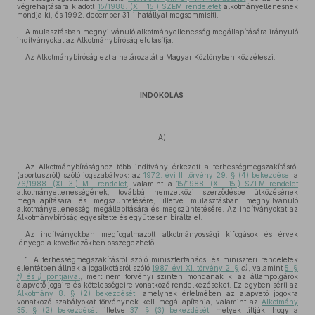
végrehajtására kiadott
15/1988. (XII. 15.) SZEM rendeletet
alkotmányellenesnek
mondja ki, és 1992. december 31-i hatállyal megsemmisíti.
A mulasztásban megnyilvánuló alkotmányellenesség megállapítására irányuló
indítványokat az Alkotmánybíróság elutasítja.
Az Alkotmánybíróság ezt a határozatát a Magyar Közlönyben közzéteszi.
INDOKOLÁS
A)
Az Alkotmánybírósághoz több indítvány érkezett a terhességmegszakításról
(abortuszról) szóló jogszabályok: az
1972. évi II. törvény 29. § (4) bekezdése
, a
76/1988. (XI. 3.) MT rendelet
, valamint a
15/1988. (XII. 15.) SZEM rendelet
alkotmányellenességének, továbbá nemzetközi szerződésbe ütközésének
megállapítására és megszüntetésére, illetve mulasztásban megnyilvánuló
alkotmányellenesség megállapítására és megszüntetésére. Az indítványokat az
Alkotmánybíróság egyesítette és együttesen bírálta el.
Az indítványokban megfogalmazott alkotmányossági kifogások és érvek
lényege a következőkben összegezhető.
1. A terhességmegszakításról szóló minisztertanácsi és miniszteri rendeletek
ellentétben állnak a jogalkotásról szóló
1987. évi XI. törvény 2. §
c)
, valamint
5. §
f)
és
j)
pontjaival
, mert nem törvényi szinten mondanak ki az állampolgárok
alapvető jogaira és kötelességeire vonatkozó rendelkezéseket. Ez egyben sérti az
Alkotmány 8. § (2) bekezdését
, amelynek értelmében az alapvető jogokra
vonatkozó szabályokat törvénynek kell megállapítania, valamint az
Alkotmány
35. § (2) bekezdését
, illetve
37. § (3) bekezdését
, melyek tiltják, hogy a