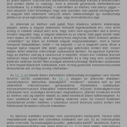
az állam objektív, intézményes életvédelmi kötelessége kiterjed a keletkezőben
lévő emberi életre is, csakúgy, mint a jövendő generációk életfeltételeinek
biztosítására. Ez a kötelezettség — ellentétben az élethez való alanyi joggal —
nem abszolút. Ezért lehetséges, hogy vele szemben más jogokat mérlegeljenek.
A magzati élet védelmére irányuló állami kötelezettséget így korlátozhatja
például az anya egészséghez való joga, vagy önrendelkezési joga.
Az államnak az élethez való jogból folyó általános védelmi kötelessége
alapján, amely a magzat védelmére felhozott legelterjedtebb érv, nem lehet
elvileg
is indokolt választ adni arra, hogy miért nem egyenlően véd a törvény
minden magzatot, hogy a magzat védelme és az ellene ható jogok közötti határ
miért éppen ott húzódik, ahol a törvényhozó meghúzta. Miért érdekelt például
,,erősebben'' az állam az érettebb magzat megmaradásában, mint a három
hónapnál fiatalabbéban, holott — ha megvédi — az is megérett volna. Mivel a
magzat egész magzati léte során ugyanúgy potenciális emberi élet, milyen
alapon lehet védelme intenzitását szakaszokra bontani; ha egyrészt kijelentik,
hogy az élethez való jog a nasciturust is megilleti, milyen elvi indokkal tesznek
másrészt mégis különbséget a megszületettek és a még meg nem születettek
életének védelme között? Más országok alkotmánybírósági ítéleteiben szokásosak
a fent megkérdőjelezett indokolások; ezek mindig gyakorlati kompromisszumokat
támasztanak alá, elvileg mindig vitathatóan.
Az
54. §-ból
fakadó állami életvédelmi kötelezettség önmagában nem követel
törvényi szintű szabályokat. Az
54. §
alapján az államnak általában,
személytelenül, statisztikai sokaságként ,,mindenki'' számára kell az élet
védelméről intézményesen gondoskodnia. Közlekedési szabályokat,
környezetszennyezési kibocsátási határértékeket, műszaki biztonságtechnikai
előírásokat nem szükséges törvényben meghatározni, jóllehet mindezek érintik
az élethez való jog objektív oldalát, az abból következő állami kötelességeket. Az
ilyen szabályok csak egy adott határig védenek, azon túl viszont tudatosan
kockáztatnak emberi életeket, s tudomásul veszik bizonyos számú emberi élet
föláldozását társadalmi előnyök érdekében.
Az abortusz esetében azonban nem személytelen kockázatról, hanem előre
meghatározott egyedi élet szándékos kioltásáról van szó. Ez az individualitás
akkor is fennáll, ha óvatosságból pusztán ,,potenciális életről'' beszélünk. Ezért a
terhességmegszakítást csak akkor lehet az
54. §-ból
folyó relatív, intézményes