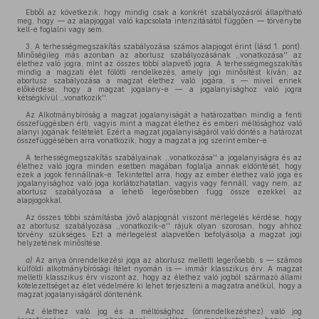
Ebből az következik, hogy mindig csak a konkrét szabályozásról állapítható
meg, hogy — az alapjoggal való kapcsolata intenzitásától függően — törvénybe
kell-e foglalni vagy sem.
3. A terhességmegszakítás szabályozása számos alapjogot érint (lásd 1. pont).
Minőségileg más azonban az abortusz szabályozásának ,,vonatkozása'' az
élethez való jogra, mint az összes többi alapvető jogra. A terhességmegszakítás
mindig a magzati élet fölötti rendelkezés, amely jogi minősítést kíván; az
abortusz szabályozása a magzat élethez való jogára, s — mivel ennek
előkérdése, hogy a magzat jogalany-e — a jogalanyisághoz való jogra
kétségkívül ,,vonatkozik''.
Az Alkotmánybíróság a magzat jogalanyiságát a határozatban mindig a fenti
összefüggésben érti, vagyis mint a magzat élethez és emberi méltósághoz való
alanyi jogának feltételét. Ezért a magzat jogalanyiságáról való döntés a határozat
összefüggésében arra vonatkozik, hogy a magzat a jog szerint ember-e.
A terhességmegszakítás szabályainak ,,vonatkozása'' a jogalanyiságra és az
élethez való jogra minden esetben magában foglalja annak eldöntését, hogy
ezek a jogok fennállnak-e. Tekintettel arra, hogy az ember élethez való joga és
jogalanyisághoz való joga korlátozhatatlan, vagyis vagy fennáll, vagy nem, az
abortusz szabályozása a lehető legerősebben függ össze ezekkel az
alapjogokkal.
Az összes többi számításba jövő alapjognál viszont mérlegelés kérdése, hogy
az abortusz szabályozása ,,vonatkozik-e'' rájuk olyan szorosan, hogy ahhoz
törvény szükséges. Ezt a mérlegelést alapvetően befolyásolja a magzat jogi
helyzetének minősítése.
a)
Az anya önrendelkezési joga az abortusz melletti legerősebb, s — számos
külföldi alkotmánybírósági ítélet nyomán is — immár klasszikus érv. A magzat
melletti klasszikus érv viszont az, hogy az élethez való jogból származó állami
kötelezettséget az élet védelmére ki lehet terjeszteni a magzatra anélkül, hogy a
magzat jogalanyiságáról döntenénk.
Az élethez való jog és a méltósághoz (önrendelkezéshez) való jog