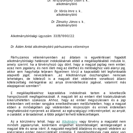
Dr. Tersztyánszky Ödön
s. k.,
alkotmánybíró
Dr. Vörös Imre
s. k.,
alkotmánybíró
Dr. Zlinszky János
s. k.,
alkotmánybíró
Alkotmánybírósági ügyszám: 33/B/1990/22.
Dr. Ádám Antal alkotmánybíró párhuzamos véleménye
Párhuzamos véleményemben az általam is egyetértéssel fogadott
alkotmánybírósági határozat indokolásának abból a megállapításából indulok ki,
amely szerint, ha a törvényhozó úgy dönt, hogy a magzat jogilag nem ember,
azaz nem jogalany, és nem illeti meg az élethez és méltósághoz való alanyi jog,
akkor sem hagyhatja teljesen figyelmen kívül a kapcsolódó két legfontosabb
alapvető jogot, nevezetesen: ,,az Alkotmánnyal összhangban nemcsak
lehetséges, de kötelező is a magzati élet védelmére vonatkozó állami
kötelezettség mérlegelése az anya önrendelkezési jogával, valamint más
alapjogaival szemben''.
E megállapításokhoz kapcsolódva indokoltnak tartom a következők
hangsúlyozott megfogalmazását. A magzati lét az emberi élet kialakulásának
kikerülhetetlen szakasza. Ahhoz, hogy az ember megszülessen és a jogi
értelemben vett ember rangjára emelkedhessen mellőzhetetlen, hogy a magzat
ebben a minőségében jogi védelemben részesüljön és ennek érdekében
meghatározást nyerjenek az államot, az egészségügyi intézményeket, az anyát,
a családot, a társadalmat, a többi polgárt terhelő kötelezettségek.
Az a körülmény tehát, hogy az
Alkotmány
vagy törvény a magzatot nem
minősíti jogalanynak, korántsem engedhet közömbösséget, semlegességet a
magzat léte és sorsa iránt. A magzatot megillető általános és egyedi védelem az
egészséges ember megszületését szolgálja. E megállapításnak csak akkor van