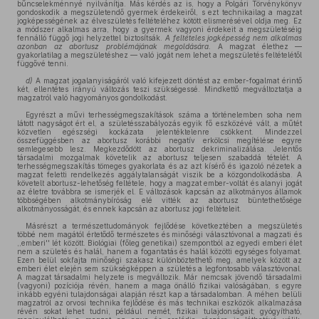
bűncselekménnyé nyilvánítja. Más kérdés az is, hogy a Polgári Törvénykönyv
gondoskodik a megszületendő gyermek érdekeiről, s ezt technikailag a magzat
jogképességének az élveszületés feltételéhez kötött elismerésével oldja meg. Ez
a módszer alkalmas arra, hogy a gyermek vagyoni érdekeit a megszületéséig
fennálló függő jogi helyzettel biztosítsák.
A feltételes jogképesség nem alkalmas
azonban az abortusz problémájának megoldására.
A magzat élethez —
gyakorlatilag a megszületéshez — való jogát nem lehet a megszületés feltételétől
függővé tenni.
d)
A magzat jogalanyiságáról való kifejezett döntést az ember-fogalmat érintő
két, ellentétes irányú változás teszi szükségessé. Mindkettő megváltoztatja a
magzatról való hagyományos gondolkodást.
Egyrészt a művi terhességmegszakítások száma a történelemben soha nem
látott nagyságot ért el, a születésszabályozás egyik fő eszközévé vált, a műtét
közvetlen egészségi kockázata jelentéktelenre csökkent. Mindezzel
összefüggésben az abortusz korábbi negatív erkölcsi megítélése egyre
semlegesebb lesz. Megkezdődött az abortusz dekriminalizálása. Jelentős
társadalmi mozgalmak követelik az abortusz teljesen szabaddá tételét. A
terhességmegszakítás tömeges gyakorlata és az azt kísérő és igazoló nézetek a
magzat feletti rendelkezés aggálytalanságát viszik be a közgondolkodásba. A
követelt abortusz-lehetőség feltétele, hogy a magzat ember-voltát és alanyi jogát
az életre továbbra se ismerjék el. E változások kapcsán az alkotmányos államok
többségében alkotmánybíróság elé vitték az abortusz büntethetősége
alkotmányosságát, és ennek kapcsán az abortusz jogi feltételeit.
Másrészt a természettudományok fejlődése következtében a megszületés
többé nem magától értetődő természetes és minőségi választóvonal a magzati és
,,emberi'' lét között. Biológiai (főleg genetikai) szempontból az egyedi emberi élet
nem a születés és halál, hanem a fogantatás és halál közötti egységes folyamat.
Ezen belül sokfajta minőségi szakasz különböztethető meg, amelyek között az
emberi élet elején sem szükségképpen a születés a legfontosabb választóvonal.
A magzat társadalmi helyzete is megváltozik. Már nemcsak jövendő társadalmi
(vagyoni) pozíciója révén, hanem a maga önálló fizikai valóságában, s egyre
inkább egyéni tulajdonságai alapján részt kap a társadalomban. A méhen belüli
magzatról az orvosi technika fejlődése és más technikai eszközök alkalmazása
révén sokat lehet tudni, például nemét, fizikai tulajdonságait; gyógyítható,