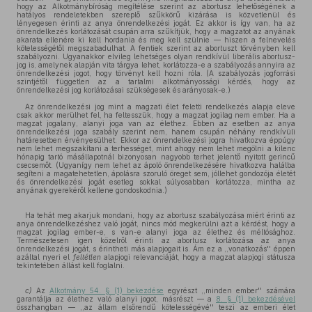
hogy az Alkotmánybíróság megítélése szerint az abortusz lehetőségének a
hatályos rendeletekben szereplő szűkkörű kizárása is közvetlenül és
lényegesen érinti az anya önrendelkezési jogát. Ez akkor is így van, ha az
önrendelkezés korlátozását csupán arra szűkítjük, hogy a magzatot az anyának
akarata ellenére ki kell hordania és meg kell szülnie — hiszen a felnevelés
kötelességétől megszabadulhat. A fentiek szerint az abortuszt törvényben kell
szabályozni. Ugyanakkor elvileg lehetséges olyan rendkívül liberális abortusz-
jog is, amelynek alapján vita tárgya lehet, korlátozza-e a szabályozás annyira az
önrendelkezési jogot, hogy törvényt kell hozni róla. (A szabályozás jogforrási
szintjétől független az a tartalmi alkotmányossági kérdés, hogy az
önrendelkezési jog korlátozásai szükségesek és arányosak-e.)
Az önrendelkezési jog mint a magzati élet feletti rendelkezés alapja eleve
csak akkor merülhet fel, ha feltesszük, hogy a magzat jogilag nem ember. Ha a
magzat jogalany, alanyi joga van az élethez. Ebben az esetben az anya
önrendelkezési joga szabály szerint nem, hanem csupán néhány rendkívüli
határesetben érvényesülhet. Ekkor az önrendelkezési jogra hivatkozva éppúgy
nem lehet megszakítani a terhességet, mint ahogy nem lehet megölni a kilenc
hónapig tartó másállapotnál bizonyosan nagyobb terhet jelentő nyitott gerincű
csecsemőt. (Ugyanígy nem lehet az ápoló önrendelkezésére hivatkozva halálba
segíteni a magatehetetlen, ápolásra szoruló öreget sem, jóllehet gondozója életét
és önrendelkezési jogát esetleg sokkal súlyosabban korlátozza, mintha az
anyának gyerekéről kellene gondoskodnia.)
Ha tehát meg akarjuk mondani, hogy az abortusz szabályozása miért érinti az
anya önrendelkezéshez való jogát, nincs mód megkerülni azt a kérdést, hogy a
magzat jogilag ember-e, s van-e alanyi joga az élethez és méltósághoz.
Természetesen igen közelről érinti az abortusz korlátozása az anya
önrendelkezési jogát, s érintheti más alapjogait is. Ám ez a ,,vonatkozás'' éppen
azáltal nyeri el
feltétlen
alapjogi relevanciáját, hogy a magzat alapjogi státusza
tekintetében állást kell foglalni.
c)
Az
Alkotmány 54. § (1) bekezdése
egyrészt ,,minden ember'' számára
garantálja az élethez való alanyi jogot, másrészt — a
8. § (1) bekezdésével
összhangban — ,,az állam elsőrendű kötelességévé'' teszi az emberi élet