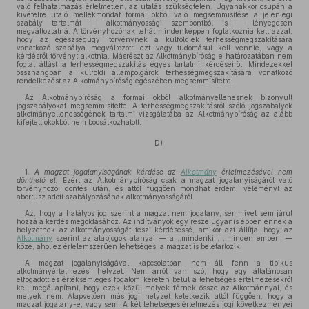
való felhatalmazás értelmetlen, az utalás szükségtelen. Ugyanakkor csupán a
kivételre utaló mellékmondat formai okból való megsemmisítése a jelenlegi
szabály tartalmát — alkotmányossági szempontból is — lényegesen
megváltoztatná. A törvényhozónak tehát mindenképpen foglalkoznia kell azzal,
hogy az egészségügyi törvénynek a külföldiek terhességmegszakítására
vonatkozó szabálya megváltozott; ezt vagy tudomásul kell vennie, vagy a
kérdésről törvényt alkotnia. Másrészt az Alkotmánybíróság e határozatában nem
foglal állást a terhességmegszakítás egyes tartalmi kérdéseiről. Mindezekkel
összhangban a külföldi állampolgárok terhességmegszakítására vonatkozó
rendelkezést az Alkotmánybíróság egészében megsemmisítette.
Az Alkotmánybíróság a formai okból alkotmányellenesnek bizonyult
jogszabályokat megsemmisítette. A terhességmegszakításról szóló jogszabályok
alkotmányellenességének tartalmi vizsgálatába az Alkotmánybíróság az alább
kifejtett okokból nem bocsátkozhatott.
D)
1.
A magzat jogalanyiságának kérdése az
Alkotmány
értelmezésével nem
dönthető el.
Ezért az Alkotmánybíróság csak a magzat jogalanyiságáról való
törvényhozói döntés után, és attól függően mondhat érdemi véleményt az
abortusz adott szabályozásának alkotmányosságáról.
Az, hogy a hatályos jog szerint a magzat nem jogalany, semmivel sem járul
hozzá a kérdés megoldásához. Az indítványok egy része ugyanis éppen ennek a
helyzetnek az alkotmányosságát teszi kérdésessé, amikor azt állítja, hogy az
Alkotmány
szerint az alapjogok alanyai — a ,,mindenki'', ,,minden ember'' —
közé, ahol ez értelemszerűen lehetséges, a magzat is beletartozik.
A magzat jogalanyiságával kapcsolatban nem áll fenn a tipikus
alkotmányértelmezési helyzet. Nem arról van szó, hogy egy általánosan
elfogadott és értéksemleges fogalom keretén belül a lehetséges értelmezésekről
kell megállapítani, hogy ezek közül melyek férnek össze az Alkotmánnyal, és
melyek nem. Alapvetően más jogi helyzet keletkezik attól függően, hogy a
magzat jogalany-e, vagy sem. A két lehetséges értelmezés jogi következményei