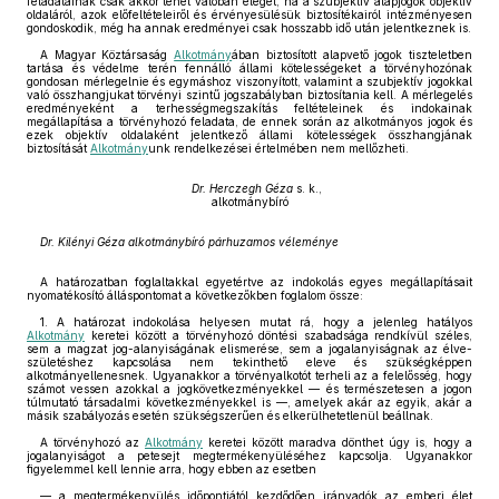
feladatainak csak akkor tehet valóban eleget, ha a szubjektív alapjogok objektív
oldaláról, azok előfeltételeiről és érvényesülésük biztosítékairól intézményesen
gondoskodik, még ha annak eredményei csak hosszabb idő után jelentkeznek is.
A Magyar Köztársaság
Alkotmány
ában biztosított alapvető jogok tiszteletben
tartása és védelme terén fennálló állami kötelességeket a törvényhozónak
gondosan mérlegelnie és egymáshoz viszonyított, valamint a szubjektív jogokkal
való összhangjukat törvényi szintű jogszabályban biztosítania kell. A mérlegelés
eredményeként a terhességmegszakítás feltételeinek és indokainak
megállapítása a törvényhozó feladata, de ennek során az alkotmányos jogok és
ezek objektív oldalaként jelentkező állami kötelességek összhangjának
biztosítását
Alkotmány
unk rendelkezései értelmében nem mellőzheti.
Dr. Herczegh Géza
s. k.,
alkotmánybíró
Dr. Kilényi Géza alkotmánybíró párhuzamos véleménye
A határozatban foglaltakkal egyetértve az indokolás egyes megállapításait
nyomatékosító álláspontomat a következőkben foglalom össze:
1. A határozat indokolása helyesen mutat rá, hogy a jelenleg hatályos
Alkotmány
keretei között a törvényhozó döntési szabadsága rendkívül széles,
sem a magzat jog-alanyiságának elismerése, sem a jogalanyiságnak az élve-
születéshez kapcsolása nem tekinthető eleve és szükségképpen
alkotmányellenesnek. Ugyanakkor a törvényalkotót terheli az a felelősség, hogy
számot vessen azokkal a jogkövetkezményekkel — és természetesen a jogon
túlmutató társadalmi következményekkel is —, amelyek akár az egyik, akár a
másik szabályozás esetén szükségszerűen és elkerülhetetlenül beállnak.
A törvényhozó az
Alkotmány
keretei között maradva dönthet úgy is, hogy a
jogalanyiságot a petesejt megtermékenyüléséhez kapcsolja. Ugyanakkor
figyelemmel kell lennie arra, hogy ebben az esetben
— a megtermékenyülés időpontjától kezdődően irányadók az emberi élet