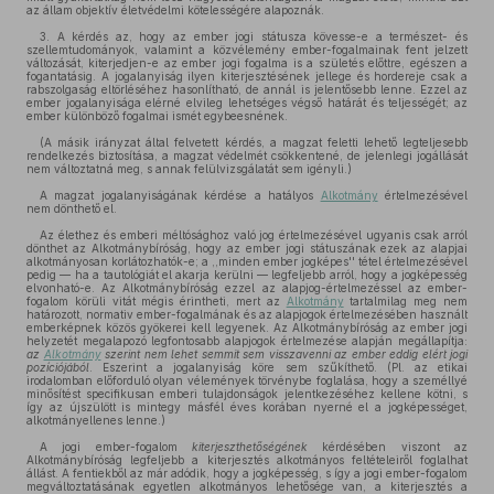
az állam objektív életvédelmi kötelességére alapoznák.
3. A kérdés az, hogy az ember jogi státusza kövesse-e a természet- és
szellemtudományok, valamint a közvélemény ember-fogalmainak fent jelzett
változását, kiterjedjen-e az ember jogi fogalma is a születés előttre, egészen a
fogantatásig. A jogalanyiság ilyen kiterjesztésének jellege és hordereje csak a
rabszolgaság eltörléséhez hasonlítható, de annál is jelentősebb lenne. Ezzel az
ember jogalanyisága elérné elvileg lehetséges végső határát és teljességét; az
ember különböző fogalmai ismét egybeesnének.
(A másik irányzat által felvetett kérdés, a magzat feletti lehető legteljesebb
rendelkezés biztosítása, a magzat védelmét csökkentené, de jelenlegi jogállását
nem változtatná meg, s annak felülvizsgálatát sem igényli.)
A magzat jogalanyiságának kérdése a hatályos
Alkotmány
értelmezésével
nem dönthető el.
Az élethez és emberi méltósághoz való jog értelmezésével ugyanis csak arról
dönthet az Alkotmánybíróság, hogy az ember jogi státuszának ezek az alapjai
alkotmányosan korlátozhatók-e; a ,,minden ember jogképes'' tétel értelmezésével
pedig — ha a tautológiát el akarja kerülni — legfeljebb arról, hogy a jogképesség
elvonható-e. Az Alkotmánybíróság ezzel az alapjog-értelmezéssel az ember-
fogalom körüli vitát mégis érintheti, mert az
Alkotmány
tartalmilag meg nem
határozott, normativ ember-fogalmának és az alapjogok értelmezésében használt
emberképnek közös gyökerei kell legyenek. Az Alkotmánybíróság az ember jogi
helyzetét megalapozó legfontosabb alapjogok értelmezése alapján megállapítja:
az
Alkotmány
szerint nem lehet semmit sem visszavenni az ember eddig elért jogi
pozíciójából
. Eszerint a jogalanyiság köre sem szűkíthető. (Pl. az etikai
irodalomban előforduló olyan vélemények törvénybe foglalása, hogy a személlyé
minősítést specifikusan emberi tulajdonságok jelentkezéséhez kellene kötni, s
így az újszülött is mintegy másfél éves korában nyerné el a jogképességet,
alkotmányellenes lenne.)
A jogi ember-fogalom
kiterjeszthetőségének
kérdésében viszont az
Alkotmánybíróság legfeljebb a kiterjesztés alkotmányos feltételeiről foglalhat
állást. A fentiekből az már adódik, hogy a jogképesség, s így a jogi ember-fogalom
megváltoztatásának egyetlen alkotmányos lehetősége van, a kiterjesztés a