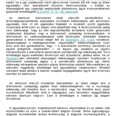
esetet, ha a jogi szabályozás iránti igény annak nyomán állt elő, hogy az állam
jogszabályi úton beavatkozott bizonyos életviszonyokba, s ezáltal az
állampolgárok egy csoportját megfosztotta alkotmányos joguk érvényesítésének
gyakorlati lehetőségétől [
22/1990. (X. 16.) AB határozat
].
Az abortuszt lelkiismereti okból ellenzők mentesítésére a
terhességmegszakítással kapcsolatos munkaköri kötelességűk alól semmilyen
jogszabály nem írt elő jogalkotási feladatot. A rendeleti szintű jogalkotás
mulasztása tehát ezen az alapon nem állapítható meg. A törvényhozónak pedig
nem kötelessége, hogy az élet legkülönbözőbb területeire külön garanciális
szabályokat állapítson meg a lelkiismereti szabadság érvényesítésére. A
lelkiismereti és vallásszabadságról szóló törvényben lefektetett általános
garanciákkal a törvényhozó eleget tett az
Alkotmány 60. §-ára
vonatkozó,
általánosságban is megfogalmazható ,,végrehajtási'' kötelezettségének. Ezen
felül arról kell gondoskodnia, hogy — a lelkiismereti konfliktus személyes és
egyedi jellegének megfelelően — ne legyen jogi akadálya az egyéni
mentesülésnek a lelkiismeret parancsával szembenálló jogi kötelesség alól. Ezt a
lehetőséget egyes esetekben törvénnyel kell biztosítania, például akkor, ha az
Alkotmány
ban lefektetett állampolgári kötelességgel szemben hivatkoznak a
lelkiismereti szabadság jogára, s a szembenálló alkotmányos jog, illetve
kötelesség mérlegelésre speciális eljárás létrehozása indokolt. Más esetekben az
alternativ magatartás lehetőségét kell jogszabállyal megteremteni. Mindkét
szempont találó például a katonai szolgálat megtagadására, egyik sem érvényes
azonban az abortuszra.
Az abortuszt ellenző orvosokkal kapcsolatban az állam eleget tesz a
lelkiismereti szabadság jogából folyó kötelezettségének, ha a munkajogi
kötelesség alól lehetővé teszi a mentesülést, vagy ha lehetővé teszi olyan
munkahelyek létesítését, ahol a nőgyógyász nem kénytelen meggyőződése
ellenére abortuszt végezni. Ezek a lehetőségek a hatályos jog alapján
fennállnak.
A jogszabályszerűen engedélyezett abortusz végrehajtása és az abban való
közreműködés az ezen a szakterületen dolgozó orvosok, illetve egészségügyi
dolgozók munkakörébe tartozó tevékenység. A dolgozók munkavégzésére, a