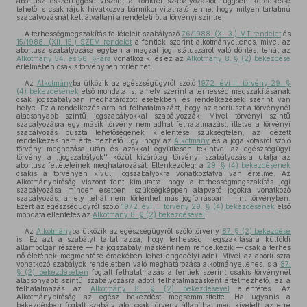
abortusz összefüggése viszont a konkrét szabályozástól függően kérdésessé
tehető, s csak rájuk hivatkozva bármikor vitatható lenne, hogy milyen tartalmú
szabályozásnál kell átváltani a rendeletiről a törvényi szintre.
A terhességmegszakítás feltételeit szabályozó
76/1988. (XI. 3.) MT rendelet
és
15/1988. (XII. 15.) SZEM rendelet
a fentiek szerint alkotmányellenes, mivel az
abortusz szabályozása egyben a magzat jogi státuszáról való döntés, tehát az
Alkotmány 54. és 56. §-ára
vonatkozik, és ez az
Alkotmány 8. § (2) bekezdése
értelmében csakis törvényben történhet.
Az
Alkotmány
ba ütközik az egészségügyről szóló
1972. évi II. törvény 29. §
(4) bekezdésének
első mondata is, amely szerint a terhesség megszakításának
csak jogszabályban meghatározott esetekben és rendelkezések szerint van
helye. Ez a rendelkezés arra ad felhatalmazást, hogy az abortuszt a törvénynél
alacsonyabb szintű jogszabályokkal szabályozzák. Mivel törvényi szintű
szabályozásra egy másik törvény nem adhat felhatalmazást, illetve a törvényi
szabályozás puszta lehetőségének kijelentése szükségtelen, az idézett
rendelkezés nem értelmezhető úgy, hogy az
Alkotmány
és a jogalkotásról szóló
törvény meghozása után és azokkal együttesen tekintve, az egészségügyi
törvény a ,,jogszabályok'' közül kizárólag törvényi szabályozásra utalja az
abortusz feltételeinek meghatározását. Ellenkezőleg: a
29. § (4) bekezdésének
csakis a törvényen kívüli jogszabályokra vonatkoztatva van értelme. Az
Alkotmánybíróság viszont fent kimutatta, hogy a terhességmegszakítás jogi
szabályozása minden esetben, szükségképpen alapvető jogokra vonatkozó
szabályozás, amely tehát nem történhet más jogforrásban, mint törvényben.
Ezért az egészségügyről szóló
1972. évi II. törvény 29. § (4) bekezdésének
első
mondata ellentétes az
Alkotmány 8. § (2) bekezdésével
.
Az
Alkotmány
ba ütközik az egészségügyről szóló törvény
87. § (2) bekezdése
is. Ez azt a szabályt tartalmazza, hogy terhesség megszakítására külföldi
állampolgár részére — ha jogszabály másként nem rendelkezik — csak a terhes
nő életének megmentése érdekében lehet engedélyt adni. Mivel az abortuszra
vonatkozó szabályok rendeletben való meghatározása alkotmányellenes, s a
87.
§ (2) bekezdésében
foglalt felhatalmazás a fentiek szerint csakis törvénynél
alacsonyabb szintű szabályozásra adott felhatalmazásként értelmezhető, ez a
felhatalmazás az
Alkotmány 8. § (2) bekezdésével
ellentétes. Az
Alkotmánybíróság az egész bekezdést megsemmisítette. Ha ugyanis a
bekezdésben foglalt szabály alól csak törvény állapíthat meg kivételt, az erre