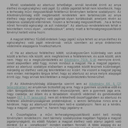
Minél szabadabb az abortusz lehetősége, annál kevésbé érinti az anya
élethez és egészséghez való jogát. Ez utóbbi jogokból tehát nem következik, hogy
a terhesség művi megszakítását feltétlenül törvényben kellene szabályozni. Az
Alkotmánybíróság előtt megtámadott rendeletek sem tartalmazzák az anya
élethez vagy egészséghez való jogának olyan korlátozását, amelyek révén az
általános szabálytól eltérnének, hiszen a terhesség megszakítható, ,,ha a terhes
nőnél fennálló egészségi ok azt indokolja''. Az abortusz-rendeleteknek tehát e
tekintetben nincs olyan ,,vonatkozásuk'', amely miatt a terhességmegszakításról
törvényt kellett volna hozni.
A magzat létéhez fűződő érdekek (vagy jogok) súlya teheti az anya élethez és
egészséghez való jogát relevánssá: velük szemben az anya érdekeinek
védelmére alapjogaira hivatkozhatunk.
e)
Ha az abortusz feltételhez kötött, szükségszerűen különbség van azok
között a terhes nők között, akik megfelelnek a feltételeknek, és azok között, akik
nem. Hogy ez a megkülönböztetés az
Alkotmány 70/A. §-át
mennyire érinti,
ismét alapvetően attól függ, minek minősül a magzat. Ha a magzat jogalany,
akkor az abortusz szabályai elsősorban a magzatok között tesznek különbséget,
márpedig az élethez való jog tekintetében ez kizárt. Ha viszont a magzat jogilag
nem ember, mérlegelés tárgya lehet, hogy az abortusz az anya melyik alapjogát
érinti úgy, hogy annak tekintetében a megkülönböztetés felmerülhet.
f)
Az Alkotmánybíróság álláspontja szerint sem az
Alkotmány 66. § (2)
bekezdésében
az anyáknak biztosított jog arra, hogy a gyermek születése előtt és
után támogatásban és védelemben részesüljenek, sem a gyermek joga arra,
hogy családja, az állam és a társadalom részéről védelmet és gondoskodást
kapjon [
67. § (1) bekezdés
], nem áll értékelhető összefüggésben az abortusz és
feltételei alkotmányosságának problémájával, s semmi befolyása nincs arra a
kérdésre, hogy az abortuszt törvényben kell-e szabályozni. Nem az a kérdés,
hogy a magzat ,,gyermek''-e, hanem hogy jogalany-e.
4. Összefoglalva: a művi terhességmegszakításról azért kell mindig
törvényben rendelkezni, mert bármely szabályozása magában foglalja a magzat
jogalanyiságáról, és ebből folyóan a magzat élethez való alanyi jogáról való
döntést. Ez a ,,vonatkozás'' minden esetben fennáll. A többi alapjog és az