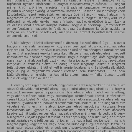
manipulálható; a magzat az anya és családja részére is láthatóvá válik,
fejlődését nyomon kísérhetik.
A magzat individualitása felerősödik.
A magzat
méhen kívül is, önállóan megjelenik a társadalmi forgalomban — ezen alapul
például a vendéganyaság. A változások közvetlenül a technikai lehetőségeknek
köszönhetők, ezért terjedésük és népszerűvé válásuk megállíthatatlan. A
magzathoz való viszonynak ez az átalakulása a magzat személyként való
felfogását a közvéleményben egyre inkább magától értetődővé teszi. Ezek a
változások tehát abba az irányba hatnak, hogy a mindennapi, ,,természetes''
ember-fogalom a magzatot is felölelje, azaz összhangba kerüljön azokkal a
biológiai és erkölcsi nézetekkel, amelyek az embert fogantatásától kezdve
embernek ismerik el.
A két irányzat közötti ellentmondás látszólag összebékíthető úgy — s ezt a
hagyomány is alátámasztaná —, hogy az ember-fogalmat csak az érett magzatra
terjesztik ki. (Az abortusz hívei is csupán az első három hónapra akarnak szabad
döntést.) A megtermékenyített sejtekkel, illetve a magzati élet elején végzett
beavatkozások azonban megkövetelnék, hogy a magzat jogállását egységesen,
ugyanazon elvi alapon határozzák meg. Ha a jog az emberi státuszt egyáltalán
kiterjeszti a születés előttre, és eddigi elveit megtartja, akkor a magzatot
fejlettségére tekintet nélkül el kell ismernie jogalanynak. Ez következik abból,
hogy a jog a megszületett ember esetében sem különböztet — és nem
különböztethet, amíg ebben a fogalmi keretben marad — fizikai állapot, tudati
funkciók vagy hasonlók szerint.
A törvényhozó ugyan megteheti, hogy csak az érett magzatokat ruházza fel az
abszolút életvédelmet nyújtó alanyi joggal, mint ahogy megteheti azt is, hogy a
magzatok részére speciális jogi státuszt hoz létre, amelyen belül kor, fejlettség,
vagy akár a méhen belüli vagy mesterséges körülmények közötti ,,tartózkodás''
szerint különböztet. Mindkét megoldással növelhető a magzatok védelme, elvileg
azonban ugyanazok az indokolási problémák merülnek föl, mint a magzat relatív
védelmének ismert, a hatályos jogokban létező megoldásai kapcsán. Nem
támasztható alá ugyanis elvi szempontokkal, miért éppen az adott időponttól
kezdve számít jogilag embernek a magzat, s előtte miért nem. Ha pedig a törvény
a magzatnak sajátos jogállást teremt, ezzel éppen úgy nem illeti meg az élethez
és méltósághoz való feltétlen alanyi jog, mint ahogy a hatályos jog szerint sem. A
magzat jogilag vagy ember, vagy nem; ha különleges jogi személlyé teszik, és
saját jogon élvez védelmet, e védelem viszonylagossága és korlátozhatósága
miatt gyakorlatilag nem lesz nagyobb biztonságban a magzat élete, mintha azt