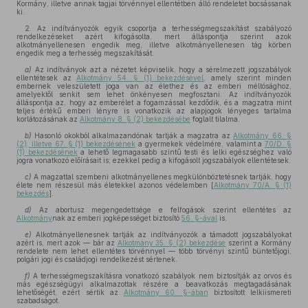
Kormány, illetve annak tagjai törvénnyel ellentétben álló rendeletet bocsássanak
ki.
2. Az indítványozók egyik csoportja a terhességmegszakítást szabályozó
rendelkezéseket azért kifogásolta, mert álláspontja szerint azok
alkotmányellenesen engedik meg, illetve alkotmányellenesen tág körben
engedik meg a terhesség megszakítását.
a)
Az indítványok azt a nézetet képviselik, hogy a sérelmezett jogszabályok
ellentétesek az
Alkotmány 54. § (1) bekezdésével
, amely szerint minden
embernek veleszületett joga van az élethez és az emberi méltósághoz,
amelyektől senkit sem lehet önkényesen megfosztani. Az indítványozók
álláspontja az, hogy az emberélet a fogamzással kezdődik, és a magzatra mint
teljes értékű emberi lényre is vonatkozik az alapjogok lényeges tartalma
korlátozásának az
Alkotmány 8. § (2) bekezdésébe
foglalt tilalma.
b)
Hasonló okokból alkalmazandónak tartják a magzatra az
Alkotmány 66. §
(2), illetve 67. § (1) bekezdésének
a gyermekek védelmére, valamint a
70/D. §
(1) bekezdésének
a lehető legmagasabb szintű testi és lelki egészséghez való
jogra vonatkozó előírásait is; ezekkel pedig a kifogásolt jogszabályok ellentétesek.
c)
A magzattal szembeni alkotmányellenes megkülönböztetésnek tartják, hogy
élete nem részesül más életekkel azonos védelemben [
Alkotmány 70/A. § (1)
bekezdés
].
d)
Az abortusz megengedettsége e felfogások szerint ellentétes az
Alkotmány
nak az emberi jogképességet biztosító
56. §-ával
is.
e)
Alkotmányellenesnek tartják az indítványozók a támadott jogszabályokat
azért is, mert azok — bár az
Alkotmány 35. § (2) bekezdése
szerint a Kormány
rendelete nem lehet ellentétes törvénnyel — több törvényi szintű büntetőjogi,
polgári jogi és családjogi rendelkezést sértenek.
f)
A terhességmegszakításra vonatkozó szabályok nem biztosítják az orvos és
más egészségügyi alkalmazottak részére a beavatkozás megtagadásának
lehetőségét, ezért sértik az
Alkotmány 60. §-ában
biztosított lelkiismereti
szabadságot.