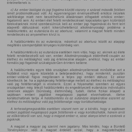
értelmetlenek is.
c)
Az ember biológiai és jogi fogalma közötti viszony e század második felében
ismét problematikussá vált
. Az egyenrangúan érvényesíthető erkölcsi nézetek
sokfélesége miatt nem beszélhetünk általánosan elfogadott erkölcsi ember-
fogalomról sem. Az emberi élet feletti rendelkezéssel kapcsolatos igen különböző
törekvéseknek mind szembesülniük kell az ember jogi fogalmával és fent leírt
alapvető státuszával: ezért kikerülhetetlenül alkotmányossági probléma a
halálbüntetés, az eutanázia és az abortusz, valamint a magzat feletti minden
rendelkezés az anyaméhen kívül is.
A halálbüntetés és az eutanázia, másrészt az abortusz között az alapjogi
megítélés szempontjából lényeges különbség van.
A halálbüntetés és az eutanázia esetében nem vitás, hogy az, akinek az élete
feletti rendelkezésről szó van, ember. Alkotmányosságuk eldönthető csupán az
élethez és méltósághoz való jog értelmezése alapján, anélkül, hogy az ember
formális jogi fogalmát szükségszerűen érinteni kellene.
A halálbüntetés egyre több országban alkotmányellenessé minősítése azt a
fejlődést viszi egyre közelebb a beteljesedéshez, hogy mindenkit, pusztán
ember-voltánál fogva megillessen a teljes jogi emberi státusz. Ez akkor
következik be, ha a jogképesség feltétlensége mellett az élethez és méltósághoz
való jog feltétlenségét is elismerik. Ezzel a folyamattal szemben az egyes
országokban még létező halálbüntetés és engedélyezett eutanázia individuális
ismérvek alapján (bűnösség, életminőség, tudati, illetve fizikai állapot) a
sajátosan emberi jogállást megalapozó jogokat elvonhatónak, illetve
korlátozhatónak tartja.
A halálbüntetés és az eutanázia alapkérdése eszerint az
élethez és méltósághoz való jog feltétlensége vagy korlátozhatósága.
A terhességmegszakítás esetében viszont nem az a kérdés, hogy a sajátosan
emberi jogállást megalapozó jogok feltétlenek-e vagy korlátozhatók, hanem arról
az előkérdésről van szó, hogy a magzat ember-e, azaz alanya lehet-e ezeknek a
jogoknak.
A magzat a magyar jog szerint nem jogalany. Más kérdés, hogy a Büntető
Törvénykönyv védi a magzat érdekét azzal, hogy a magzatelhajtást