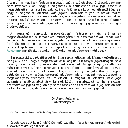
értelme, ha magában foglalja a magzat jogát a születéshez. E tételből azonban
nem következik az, hogy a magzatnak a születéshez való joga azonos a
megszületett ember élethez való jogával. A törvényalkotó megitélésétől függ az,
hogy a magzat születéshez való jogával szemben milyen feltételek mellett
engedi érvényesülni az anya életéhez, egészségéhez, személyi méltóságához,
önrendelkezéséhez, valamint az anya, illetve a család szociális biztonságához
való jognak és más alapjogoknak, mint versengő jogoknak az elsődleges
érvényesülését.
A versengő alapjogok megvalósulási feltételeinek és arányainak
meghatározásakor a társadalom többségének felhatalmazásával rendelkező
parlament természetesen köteles figyelembe venni más alkotmányos alapelveket
és értékeket is. Emellett a törvényalkotó törekedhet olyan társadalompolitikai,
népesedéspolitikai, erkölcsi szempontok érvényesítésére is, amelyek az
Alkotmány
ban rögzített elveken, értékeken és alapjogokon kívül esnek.
E megállapítások rögzítésével tehát annak a felfogásnak kívánok erőteljesebb
hangsúlyt adni, hogy a magzatot akkor is megilletik bizonyos jogosultságok, ha a
törvény nem minősíti jogi értelemben vett embernek. Az így létrejött, az állam és
más jogalanyok számára bizonyos kötelezettségeket eredményező jogi helyzet
viszont nem teszi lehetetlenné, hogy a törvény megállapítsa a magzat
születéshez való jogával versengő alapjogoknak a magzat megszületését is
megakadályozó érvényesülési feltételeit. A magzat születéshez való joga
ugyanis a hatályos alkotmányi keretek között nem abszolut jog, hanem olyan
származékos jogosultság, amely nem azonos annak forrásával, a jogi értelemben
vett ember, mint jogalany élethez és emberi méltósághoz való jogával.
Dr. Ádám Antal
s. k.,
alkotmánybíró
Dr. Herczegh Géza alkotmánybíró párhuzamos véleménye
Egyetértve az Alkotmánybíróság határozatában foglaltakkal, annak indokolását
a következőkkel egészítem ki: