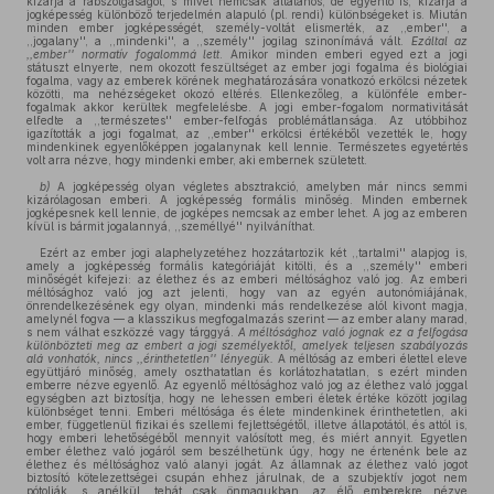
kizárja a rabszolgaságot; s mivel nemcsak általános, de egyenlő is, kizárja a
jogképesség különböző terjedelmén alapuló (pl. rendi) különbségeket is. Miután
minden ember jogképességét, személy-voltát elismerték, az ,,ember'', a
,,jogalany'', a ,,mindenki'', a ,,személy'' jogilag szinonímává vált.
Ezáltal az
,,ember'' normatív fogalommá lett
. Amikor minden emberi egyed ezt a jogi
státuszt elnyerte, nem okozott feszültséget az ember jogi fogalma és biológiai
fogalma, vagy az emberek körének meghatározására vonatkozó erkölcsi nézetek
közötti, ma nehézségeket okozó eltérés. Ellenkezőleg, a különféle ember-
fogalmak akkor kerültek megfelelésbe. A jogi ember-fogalom normativitását
elfedte a ,,természetes'' ember-felfogás problémátlansága. Az utóbbihoz
igazították a jogi fogalmat, az ,,ember'' erkölcsi értékéből vezették le, hogy
mindenkinek egyenlőképpen jogalanynak kell lennie. Természetes egyetértés
volt arra nézve, hogy mindenki ember, aki embernek született.
b)
A jogképesség olyan végletes absztrakció, amelyben már nincs semmi
kizárólagosan emberi. A jogképesség formális minőség. Minden embernek
jogképesnek kell lennie, de jogképes nemcsak az ember lehet. A jog az emberen
kívül is bármit jogalannyá, ,,személlyé'' nyilváníthat.
Ezért az ember jogi alaphelyzetéhez hozzátartozik két ,,tartalmi'' alapjog is,
amely a jogképesség formális kategóriáját kitölti, és a ,,személy'' emberi
minőségét kifejezi: az élethez és az emberi méltósághoz való jog. Az emberi
méltósághoz való jog azt jelenti, hogy van az egyén autonómiájának,
önrendelkezésének egy olyan, mindenki más rendelkezése alól kivont magja,
amelynél fogva — a klasszikus megfogalmazás szerint — az ember alany marad,
s nem válhat eszközzé vagy tárggyá.
A méltósághoz való jognak ez a felfogása
különbözteti meg az embert a jogi személyektől, amelyek teljesen szabályozás
alá vonhatók, nincs ,,érinthetetlen'' lényegük.
A méltóság az emberi élettel eleve
együttjáró minőség, amely oszthatatlan és korlátozhatatlan, s ezért minden
emberre nézve egyenlő. Az egyenlő méltósághoz való jog az élethez való joggal
egységben azt biztosítja, hogy ne lehessen emberi életek értéke között jogilag
különbséget tenni. Emberi méltósága és élete mindenkinek érinthetetlen, aki
ember, függetlenül fizikai és szellemi fejlettségétől, illetve állapotától, és attól is,
hogy emberi lehetőségéből mennyit valósított meg, és miért annyit. Egyetlen
ember élethez való jogáról sem beszélhetünk úgy, hogy ne értenénk bele az
élethez és méltósághoz való alanyi jogát. Az államnak az élethez való jogot
biztosító kötelezettségei csupán ehhez járulnak, de a szubjektív jogot nem
pótolják, s anélkül, tehát csak önmagukban, az élő emberekre nézve