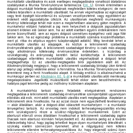
munkáltatói utasításokra és azok esetleges megtagadására vonatkozó álatalános
szabályokat a Munka Törvénykönyve tartalmazza (
34. §
). Ennek értelmében a
dolgozó munkáját felettese utasításának megfelelően köteles elvégezni, de nem
köteles teljesíteni a munkáltató utasítását, ha annak végrehajtása az egészségét
vagy testi épségét közvetlenül és súlyosan veszélyeztetné, vagy egyébként az
érdekeit védő jogszabályba ütközik. Az utasításnak megfelelő munkavégzés
törvényi kötelessége tehát már ezen a meglehetősen alacsony gáton megtörik. A
munkahelyi elöljáró hatalmát a jog nem helyezheti a dolgozók jogszabályban
elismert érdekei elé (akkor sem, ha az adott esetben egyéni érdeksérelem nem
lenne bizonyítható), sem az egyes dolgozó személyes épségéhez való joga fölé
(akkor sem, ha az egészségi probléma a munkáltató számára kiszámíthatatlan,
mert pl. ritka és atipikus egyéni tulajdonságból adódik). Még kevésbé lehet a
munkáltatói utasítás az alapjogok, és köztük a lelkiismereti szabadság
érvényesítésének gátja. A lelkiismereti szabadságot törvény is csak más alapjog
vagy alkotmányos kötelesség érvényesülése érdekében, s kizárólag a
szükségesség és arányosság keretén belül korlátozhatja. A lelkiismereti
szabadsággal ellentétes munkáltatói utasítás végrehajtását a dolgozó tehát
megtagadhatja. Ez az utasítás-megtagadás bírói jogvédelem alatt áll. Az
Alkotmánybíróság megjegyzi, hogy a lelkiismereti szabadság bírósági úton történő
alanyi jogi jellegű védelme akkor is fennállna, ha a Munka Törvénykönyve nem
teremtené meg a fenti hivatkozási alapot. A bíróság enélkül is alkalmazhatná a
munkaügyi perben az
Alkotmány 60. §-át
a munkáltatói utasítás alóli mentesség
megalapozására. Jogalkotói mulasztásról tehát ekkor sem beszélhetnénk; a
hatályos jogot tekintve pedig az indítvány különösen alaptalan.
A munkakörhöz tartozó egyes feladatok elvégzésének rendszeres
megtagadása a lelkiismereti szabadság érvényesítése szempontjából ugyanolyan
elbírálás alá esik, mint adott munkáltatói utasítás eseti megtagadása. Alaptalan a
lelkiismereti okra hivatkozás, ha az azzal össze nem egyeztethető tevékenység
— akár általában, akár a dolgozó által választott munkahelyen — a munkakör
lényegéhez tartozik. Az orvosilag nem indokolt terhességmegszakítás elvileg
nem szükségszerű része a szülész-nőgyógyászi munkakörnek. Ezért az
abortuszt ellenző orvos általában hivatkozhat a lelkiismereti szabadság jogára
(hacsak nem abortusz-klinikán helyezkedett el). Az államra pedig az a további
kötelezettség hárul, hogy jogilag lehetővé tegye olyan munkahelyek létesítését, s
szükség esetén szervezzen ilyeneket, ahol a nőgyógyász nem köteles
lelkiismerete ellenére terhességmegszakításra. Az, hogy elegendő számú ilyen