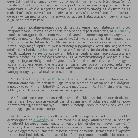
egymást kizárják, ugyanakkor az Alkotmánnyal mindkettőjük összefér. A
hatályos
Alkotmány
ban rögzített alapjogok értelmezése alapján nem lehet
választani a kétféle megoldás között. Az Alkotmánybíróság az élethez és az
emberi méltósághoz való jogot, illetve a jogalanyisághoz való jogot értelmezheti,
de ezek — bármely tartalommal is — attól függően hatályosulnak, hogy ki tartozik
a ,,minden ember'' közé.
A magzat jogalanyiságáról való döntés az ember jogi státuszának újbóli
meghatározása. Ez az alapjogok értelmezéséhez képest
előkérdés
, az
Alkotmány
belső összefüggéseiből le nem vezethető,
külső — tartalmilag alkotmányozói
—
döntés, amelynek legcélszerűbb szabályozási módja az lenne, ha magában az
Alkotmány
ban fektetnék le. Az Alkotmánybíróság ehhez a döntéshez azzal járul
hozzá, hogy megállapítja, milyen a viszony a jogalanyok körét újra meghatározó
döntés és a hatályos
Alkotmány
, illetve az Alkotmánybíróság alapjogértelmezése
között: szükség van-e változásokra, illetve a jogalanyiság megváltoztatásának
milyen határai és lehetőségei vannak. Az Alkotmánybíróság állást foglal arról,
hogy a jogalanyiság alkotmányosan szűkíthető-e; másrészt arról, hogy a
jogalanyiság esetleges kiterjesztése a jogi ember-fogalom alapvető jellemzőit
megváltoztatná-e, illetve hogy az az Alkotmánybíróság értelmezése az élethez
való jogról egy ilyen változással összefér-e.
2. Az
Alkotmány 54. § (1) bekezdése
szerint a Magyar Köztársaságban
minden embernek veleszületett joga van az élethez és az emberi méltósághoz,
amelyektől senkit nem lehet önkényesen megfosztani. Az
56. §
kimondja, hogy
a Magyar Köztársaságban minden ember jogképes.
Az Emberi jogok egyetemes nyilatkozata 6. cikke szerint mindenkinek joga
van ahhoz, hogy jogalanyiságát bárhol elismerjék. A polgári és politikai jogok
nemzetközi egyezségokmánya 16. cikke kimondja, hogy mindenkinek joga van
arra, hogy jogképesnek ismerjék el.
a)
Az emberi jogokra vonatkozó nemzetközi egyezmények — és ezekkel
összhangban az
Alkotmány
is — azt mondják ki, hogy minden ember, mindenütt,
feltétlenül jogképes, azaz jogalany, vagyis jogi értelemben véve
,,személy''.
Ezzel egy hosszú — de legalább kétszáz éve tartó — történelmi folyamat céljai
nyertek egyetemes elismerést: minden ember nemcsak ,,természetes állapotát'',
hanem jogállását tekintve is egyenlő lett. A minden embert megillető jogképesség