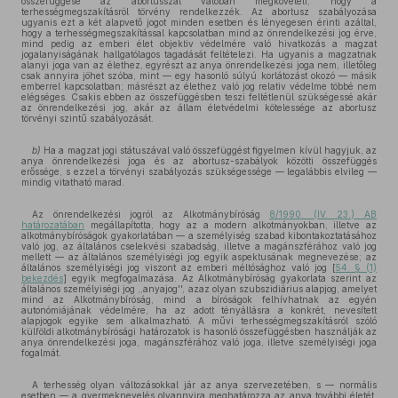
összefüggése az abortusszal valóban megköveteli, hogy a
terhességmegszakításról törvény rendelkezzék. Az abortusz szabályozása
ugyanis ezt a két alapvető jogot minden esetben és lényegesen érinti azáltal,
hogy a terhességmegszakítással kapcsolatban mind az önrendelkezési jog érve,
mind pedig az emberi élet objektiv védelmére való hivatkozás a magzat
jogalanyiságának hallgatólagos tagadását feltételezi. Ha ugyanis a magzatnak
alanyi joga van az élethez, egyrészt az anya önrendelkezési joga nem, illetőleg
csak annyira jöhet szóba, mint — egy hasonló súlyú korlátozást okozó — másik
emberrel kapcsolatban; másrészt az élethez való jog relativ védelme többé nem
elégséges. Csakis ebben az összefüggésben teszi feltétlenül szükségessé akár
az önrendelkezési jog, akár az állam életvédelmi kötelessége az abortusz
törvényi szintű szabályozását.
b)
Ha a magzat jogi státuszával való összefüggést figyelmen kívül hagyjuk, az
anya önrendelkezési joga és az abortusz-szabályok közötti összefüggés
erőssége, s ezzel a törvényi szabályozás szükségessége — legalábbis elvileg —
mindig vitatható marad.
Az önrendelkezési jogról az Alkotmánybíróság
8/1990. (IV. 23.) AB
határozatában
megállapította, hogy az a modern alkotmányokban, illetve az
alkotmánybíróságok gyakorlatában — a személyiség szabad kibontakoztatásához
való jog, az általános cselekvési szabadság, illetve a magánszférához való jog
mellett — az általános személyiségi jog egyik aspektusának megnevezése; az
általános személyiségi jog viszont az emberi méltósághoz való jog [
54. § (1)
bekezdés
] egyik megfogalmazása. Az Alkotmánybíróság gyakorlata szerint az
általános személyiségi jog ,,anyajog'', azaz olyan szubszidiárius alapjog, amelyet
mind az Alkotmánybíróság, mind a bíróságok felhívhatnak az egyén
autonómiájának védelmére, ha az adott tényállásra a konkrét, nevesített
alapjogok egyike sem alkalmazható. A művi terhességmegszakításról szóló
külföldi alkotmánybírósági határozatok is hasonló összefüggésben használják az
anya önrendelkezési joga, magánszférához való joga, illetve személyiségi joga
fogalmát.
A terhesség olyan változásokkal jár az anya szervezetében, s — normális
esetben — a gyermeknevelés olyannyira meghatározza az anya további életét,