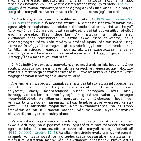
alkotmányellenesség megállapítását is, arra hivatkozva, hogy a támadott
rendeletek hatályon kívül helyezése esetén az egészségügyről szóló
1972. évi II.
törvény
értelmében mindenfajta terhességmegszakítás tilos lenne. Ez a helyzet
pedig alkotmányellenes volna, mivel a nők önrendelkezési jogát sértené.
Az Alkotmánybíróság szerint az indítvány idő előtti. Az
1972. évi II. törvény 29.
§ (4) bekezdésének
első mondata szerint ,,A terhesség megszakításának csak
jogszabályban meghatározott esetekben és rendelkezések szerint van helye''.
Az Alkotmánybíróság az abortuszt szabályozó, s ezáltal gyakorlatilag lehetővé
tévő rendeleteket 1992. december 31-i hatállyal semmisítette meg.
Alkotmányellenes törvényhozói mulasztás akkor lenne felvethető, ha a
terhességmegszakításról szóló törvényt e határidő lejárta után sem hoznák meg,
illetve az Országgyűlés a magzat jogi helyzetéről egyébként nem rendelkezne.
Az Alkotmánybíróság megjegyzi, hogy az abortusz szabályozása hiányának
alkotmányellenes helyzetként való értékelése is attól függ, hogyan dönt az
Országgyűlés a magzat jogi státuszáról.
2. Más indítványozók alkotmányellenes mulasztásnak tartják, hogy a hatályos
abortuszjogszabályok nem biztosítják az orvosok és egészségügyi dolgozók
számára a terhességmegszakítás elvégzése, illetve az abban való közreműködés
megtagadásának lehetőségét lelkiismereti okból.
A lelkiismereti szabadság jogának az e határozattal elbírált összefüggésben az
az értelme emelendő ki, hogy az állam senkit nem kényszeríthet olyan
helyzetbe, amely meghasonlásba vinné önmagával, azaz amely
összeegyeztethetetlen a személyiségét meghatározó valamely lényeges
meggyőződésével. Az államnak nemcsak az a kötelessége, hogy ilyen
kényszertől tartózkodjék, hanem az is, hogy lehetővé tegye — ésszerű keretek
között — az alternatív magatartást. Nem alkotmányellenes, ha ez utóbbi
érdekében az, aki lelkiismerete szerint kíván cselekedni, olyan áldozatokra
kényszerül, amelyek nem aránytalanok.
Mulasztásban megnyilvánuló alkotmányellenességet az Alkotmánybíróság
akkor állapít meg, ha a jogalkotó szerv jogszabályi felhatalmazásból származó
jogalkotói feladatát elmulasztotta, és ezzel alkotmányellenességet idézett elő
(
1989. évi XXXII. törvény 49. §
). Az Alkotmánybíróság gyakorlata szerint pusztán
valamely jogi szabályozást igénylő kérdés szabályozásának elmulasztása nem
minősül mulasztásban megnyilvánuló alkotmányellenességnek, kivéve azt az