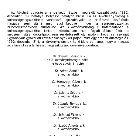
Az Alkotmánybíróság a rendelkező részben megjelölt jogszabályokat 1992.
december 31-i hatállyal helyezte hatályon kívül. Ha az Alkotmánybíróság a
terhességmegszakításra vonatkozó jogszabályokat a határozat közzététele
napjával semmisítené meg, attól kezdve minden terhességmegszakítás
büncselekménynek minősülne. Az Alkotmánybíróság e határozatában a
terhességmegszakítás tartalmi kérdéseiben nem foglalt állást. Ezért a
megsemmisítés időpontjáról sem rendelkezett oly módon, hogy az azonnal
ugyanolyan gyakorlati következményekkel járjon, mint egy érdemi állásfoglalás.
1992. december 31-ig a törvényhozásnak kellő ideje van arra, hogy a magzat
jogállásáról és a terhességmegszakításról törvénnyel döntsön.
Dr. Sólyom László
s. k.,
az Alkotmánybíróság elnöke,
előadó alkotmánybíró
Dr. Ádám Antal
s. k.,
alkotmánybíró
Dr. Herczegh Géza
s. k.,
alkotmánybíró
Dr. Kilényi Géza
s. k.,
alkotmánybíró
Dr. Lábady Tamás
s. k.,
alkotmánybíró
Dr. Schmidt Péter
s. k.,
alkotmánybíró
Dr. Szabó András
s. k.,
alkotmánybíró