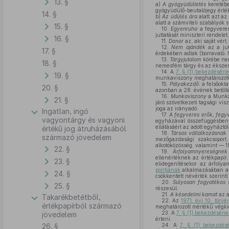
13. §
a)
A gyógyüdültetés
keretébe
gyógyüdülő-beutalójegy értéké
14. §
b)
Az üdülés ára
alatt azt az
alatt a számviteli szabályok s
15. §
10.
Egyenruha
a fegyveres
juttatását miniszteri rendel
16. §
11.
Donor
az, aki saját vért,
12.
Nem ajándék
az a jut
17. §
érdekében adtak (borravaló, 
13.
Tárgyjutalom
körébe nem 
18. §
nemesfém tárgy és az ékszer
14.
A
7. § (1) bekezdéséne
19. §
munkaviszony meghatározott
15.
Pályakezdő:
a felsőokta
20. §
azonban a 28. évének betölt
16.
Munkaviszony
a Munka 
21. §
járó szövetkezeti tagsági vi
joga az irányadó.
Ingatlan, ingó
17.
A fegyveres erők, fegyv
vagyontárgy és vagyoni
egyházával összefüggésben 
ellátásáért az adott egyháztó
értékű jog átruházásából
18.
Társas vállalkozásnak
származó jövedelem
mezőgazdasági szakcsoport
alkotóközösség, valamint — 19
22. §
19.
Árfolyamnyereségnek
ellenértéknek az értékpapír,
23. §
elidegenítésekor az árfoly
pontjának
alkalmazásában 
24. §
csökkentett névérték szerinti 
20.
Súlyosan fogyatékos
25. §
részesül.
21.
A késedelmi kamat
az a
Takarékbetétből,
22.
Az
1971. évi 10. törv
értékpapírból származó
meghatározott mértékű végki
23.
A
7. § (1) bekezdéséne
jövedelem
érteni.
26. §
24.
A
7. § (1) bekezdés