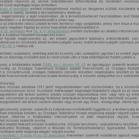
ociálisan rászoruló az,
akinek (eltartottainak) létfenntartása oly mértékben veszélye
ak külső segítséggel képes biztosítani.
ésének
a)
pontjában
említett
költségtérítésnek minősül
az ideiglenes külföldi kiküldetést t
yából a napidíj, továbbá a devizaellátmány átalánya.
 magánszemély a saját tulajdonában, de a termelőszövetkezet használatában levő földj
nbérletéért — a termelőszövetkezettől e címen kap.
z az ellenérték nélkül juttatott termék (termény) vagy szolgáltatás, amely nem része a m
egély
magában foglalja az ahhoz kapcsolódó jövedelempótlékot is.
ek 30. pontjában
és a
38. § (1) bekezdésében
említett
ösztöndíjon
az oktatási intézményekb
 a kutatásra folyósított összeget kell érteni.
et
folytató magánszemély az, aki eredeti jogosultként találmány értékesítéséből, szer
tudományos és művészeti alkotó tevékenységből szerez önálló tevékenységből származó jö
 a
15—19. §
hatálya alá.
belföldön szabadalmi védettség alatt áll és amely után szabadalmi jogcímen az eredeti jogo
az államilag minősített állat és növényfajta után a fajta előállítójának fizetett jutalék is.
ység:
a felsőoktatási oktatói (
1985. évi I. törvény 98. §
); az igazságügyi szakértői tevéke
kenység; az Országos Tudományos Kutatási alapból finanszírozott, az Országos Középt
int a minisztériumok, országos hatáskörű szervek közvetlen megbízására készített és tár
ból finanszírozott tudományos kutatói tevékenység; a műszaki szakgrafikai és a szakfordít
vékenység:
rtozó műszaki alkotások (30.1 pont) megvalósításában való közreműködés, ha a közremű
 munkaviszonyon kívül, munkaköri kötelességet meghaladó feladatként végzik és az olyan
rjogvédelem alá tartozó szellemi alkotás műszaki megvalósítása nem, vagy nem az eredeti
zaki színvonalon és gazdasági feltételek betartásával lehetséges. Nem tekinthető műszak
rjogvédelem alá tartozó szellemi alkotás vagy annak egy része, részegysége, eleme egysz
ánszemély szakmai, szakértői és tudományos minősítésétől függetlenül, a tevékenység ta
ések elbírálása körében, az Országos Találmányi Hivatal megbízása alapján végzett újdon
lyek (ideértve a felsőoktatási intézményeket is) által megbízásra végzett, kutat
tett műszaki szakértői munka;
ztési alapból fedezett műszaki kutatómunka, műszaki tanulmány, szakvélemény készítése;
lesztési Bizottság, valamint a Műszaki és Természettudományi Egyesületek Szövetsé
zítésére adott megbízás alapján végzett munka;
nyrendelet 1. §-ának (1) és (2) bekezdése
értelmében szakértői működésre jogosult mag