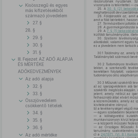
rászorulónak nyújtanak.
Sz
Kisösszegű és egyes
viszonyára is tekintettel — cs
25.
A
30. § (2) bekezd
más kifizetésekből
meghatározott devizaellátmán
származó jövedelem
26.
Földjáradék az,
amit a
amit a föld bérletéért, haszo
27. §
27.
Természetbeni juttatás
a
28.
A gyermekgondozási s
28. §
29.
A
7. § (1) bekezdésén
külföldi tanulmányútra, illetve
29. §
30.
Szellemi tevékenység
alkotásból, valamint egyes 
30. §
ez a jövedelem nem tartozik
31. §
30.1
Találmány az
, amely 
Találmányból származó bevétel 
III. Fejezet AZ ADÓ ALAPJA
ÉS MÉRTÉKE
30.2
Tudományos tevéken
lektori, a szerkesztői tevé
ADÓKEDVEZMÉNYEK
keretében folytatott, valam
tudományos célú alapítványok
Az adó alapja
30.3
Műszaki szakértői te
32. §
a)
az iparjogvédelem alá ta
szakértői megbízás alapján,
33. §
jelent, amely nélkül az ipa
felhasználó által elvárt műs
Összjövedelem
a közreműködés, amely az ipa
csökkentő tételek
kivitelezésére irányul;
b)
a tevékenységet végző mag
34. §
— egyes szabadalmi bejelent
— a költségvetési kutatóhe
35. §
munkaviszonyon kívül teljesí
— a központi műszaki fejles
36. §
— az Országos Műszaki Fej
tanulmány, szakvélemény kés
Az adó mértéke
c)
a
24/1971. (VI. 8.) Kormá