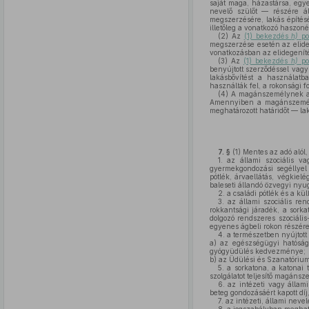
saját maga, házastársa, egy
nevelő szülőt — részére ál
megszerzésére, lakás építésé
illetőleg a vonatkozó haszon
(2)
Az
(1) bekezdés
h)
po
megszerzése esetén az elideg
vonatkozásban az elidegeníté
(3)
Az
(1) bekezdés
h)
po
benyújtott szerződéssel vagy
lakásbővítést a használatba
használták fel, a rokonsági fok
(4)
A magánszemélynek
Amennyiben a magánszemély a
meghatározott határidőt — la
7. §
(1)
Mentes az adó alól
1.
az állami szociális vag
gyermekgondozási segéllyel 
pótlék, árvaellátás, végkielé
baleseti állandó özvegyi nyug
2.
a családi pótlék és a kül
3.
az állami szociális ren
rokkantsági járadék, a sork
dolgozó rendszeres szociáli
egyenes ágbeli rokon részére 
4.
a természetben nyújtott o
a)
az egészségügyi hatóság á
gyógyüdülés kedvezménye;
b)
az Üdülési és Szanatóriumi
5.
a sorkatona, a katonai 
szolgálatot teljesítő magánsz
6.
az intézeti vagy állami
beteg gondozásáért kapott díj, 
7.
az intézeti, állami nevel