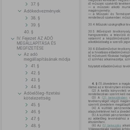
megbízás keretében végzett
37. §
d)
műszaki szakértői tevéken
— a műszaki alkotó munkáj
Adókedvezmények
magánszemély;
— a Műszaki és Természettu
38. §
rendelkező szakember, műsza
39. §
30.4
Műszaki szakgrafikai t
40. §
30.5
Művészeti tevékenysé
hangszerelés, a televízió 
IV. Fejezet AZ ADÓ
valamint a képzőművészeti 
alkotóközösség a szerzői jogv
MEGÁLLAPÍTÁSA ÉS
MEGFIZETÉSE
30.6
Előadóművészi tevéken
a)
a hivatásos előadóművészi
Az adó
b)
művészeti főiskolai hallgat
megállapításának módja
c)
színház alkalmazottja, szín
41. §
folytatott előadóművészi tev
42. §
43. §
4. §
(1)
Jövedelem a magáns
44. §
illetve az e törvényben elis
(2)
A kettős könyvvitelt 
Adóelőleg-fizetési
rendelkezései szerint kell me
kötelezettség
(3)
A
(2) bekezdésben
n
tevékenységet végző magánsz
45. §
szerinti jövedelem megállapít
(4)
A külföldi pénznemben 
46. §
alapulvételével kell a jövede
(5)
A külföldi pénznemben ke
47. §
az adóelőleg levonásához a 
átszámítani.
48. §
(6)
Az
(5) bekezdés
alkal
Világgazdaság napilap árfoly