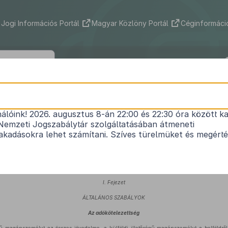
Jogi Információs Portál
Magyar Közlöny Portál
Céginformáció
1991. évi XC. törvény
nálóink! 2026. augusztus 8-án 22:00 és 22:30 óra között ka
*
1
a magánszemélyek jövedelemadójáról
Nemzeti Jogszabálytár szolgáltatásában átmeneti
Közlönyállapot 1992. 01. 01.
kadásokra lehet számítani. Szíves türelmüket és megért
tok ellátásához szükséges adóbevételek biztosítása érdekében, az állampolgárok közter
l kiindulva az Országgyűlés a következő törvényt alkotja:
I. Fejezet
ÁLTALÁNOS SZABÁLYOK
Az adókötelezettség