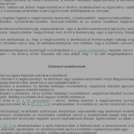
égű magánszemélyt az összes jövedelme, a külföldi illetőségű magánszemélyt a belföldr
ség terheli.
y hatálya alá tartozó magánszemélyre e törvény rendelkezéseit az egyezmény szabály
 viszonosság kérdésében a pénzügyminiszter állásfoglalása az irányadó.
 magában foglalja a magánszemély bejelentési, nyilatkozattételi, vagyonnyilatkozattételi, 
fizetési, nyilvántartás-vezetési, bizonylat-kiállítási és az ezekre vonatkozó megőrzési
 bevételszerző tevékenység megkezdésének, vagy a bevételt eredményező jogviszony kel
szony megszüntetése (megszűnése) nem érinti a tevékenység vagy a jogviszony folytatá
nem befolyásolja az, hogy a magánszemély a bevételszerző tevékenységét hatósági enge
yen formában szerzi meg. Az adókötelezettségnek nem feltétele, hogy a külföldön szerzett j
kötelezettségével összefüggő nyilvántartásait a
2. számú mellékletben
foglaltak szerint 
atait — ha törvény ennél hosszabb időt nem állapít meg — az adó megállapításához v
Értelmező rendelkezések
ban az egyes fogalmak jelentése a következő:
l tekinteni a magánszemélyt, ha lakóhelye vagy szokásos tartózkodási helye Magyarország
aság államterülete, beleértve a vámszabadterületet is.
önösen a jövedelem, ha belföldi illetőségű munkáltatóval, megbízóval létesített jogviszo
dön lévő vagyoni értékből keletkezik.
önösen a jövedelem, ha az külföldi illetőségű munkáltatóval, megbízóval létesített munk
ből, illetőleg a külföldön lévő vagyoni értékből keletkezik.
 értve a
41. § (4) bekezdését
— akivel, illetőleg amellyel a magánszemély munkavi
ogviszonyban áll. A
45—52. §-ok
vonatkozásában munkáltató az, akinél (amelynél) a m
.
di illetőségű,
ha belföldön székhellyel, telephellyel, képviselettel vagy lakóhellyel rendelk
melyre vonatkozóan az elszámolási szabályok szerint a jövedelemadó alapját meg kell á
 számviteli törvényben foglaltak szerint meghatározott időszak. Egyéb esetben az adóév 
—25. §-ok
alkalmazásában a tartós földhasználat, a földhasználat, a haszonélvezet, a ha
 albérletet, ágybérletet), az üdülőhasználati jog és a külföldiek ingatlanhasználati joga.
dültetés nem minősül szociális, illetőleg egészségügyi ellátásnak.