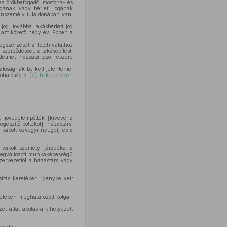
az örökbefogadó, mostoha- és
ogának vagy bérleti jogának
gánszemély tulajdonában van,
jog, továbbá lakásbérleti jog
z azt követő négy év. Ebben a
gszerzését a földhivatalhoz
szerződéssel; a lakásépítést,
edelmet hozzátartozó részére
atóságnak be kell jelentenie.
dóhatóság a
(2) bekezdésben
, jövedelempótlék [kivéve a
gészítő pótlékot], házastársi
el kapott özvegyi nyugdíj és a
 a vakok személyi járadéka, a
 megváltozott munkaképességű
zervezettől a házastárs vagy
sítás keretében igénybe vett
etében meghatározott polgári
et által ápolásra kihelyezett