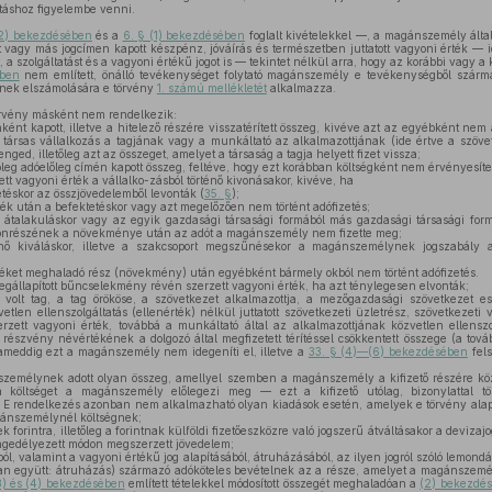
mításhoz figyelembe venni.
(2) bekezdésében
és a
6. § (1) bekezdésében
foglalt kivételekkel —, a magánszemély álta
vagy más jogcímen kapott készpénz, jóváírás és természetben juttatott vagyoni érték — i
, a szolgáltatást és a vagyoni értékű jogot is — tekintet nélkül arra, hogy az korábbi vagy a
ében
nem említett, önálló tevékenységet folytató magánszemély e tevékenységből szárm
inek elszámolására e törvény
1. számú mellékletét
alkalmazza.
rvény másként nem rendelkezik:
ként kapott, illetve a hitelező részére visszatérített összeg, kivéve azt az egyébként nem
 társas vállalkozás a tagjának vagy a munkáltató az alkalmazottjának (ide értve a szövetke
enged, illetőleg azt az összeget, amelyet a társaság a tagja helyett fizet vissza;
etőleg adóelőleg címén kapott összeg, feltéve, hogy ezt korábban költségként nem érvényesíte
tt vagyoni érték a vállalko-zásból történő kivonásakor, kivéve, ha
etéskor az összjövedelemből levonták (
35. §
);
rték után a befektetéskor vagy azt megelőzően nem történt adófizetés;
 átalakuláskor vagy az egyik gazdasági társasági formából más gazdasági társasági form
onrészének a növekménye után az adót a magánszemély nem fizette meg;
énő kiváláskor, illetve a szakcsoport megszűnésekor a magánszemélynek jogszabály a
rtéket meghaladó rész (növekmény) után egyébként bármely okból nem történt adófizetés.
l megállapított bűncselekmény révén szerzett vagyoni érték, ha azt ténylegesen elvonták;
 volt tag, a tag örököse, a szövetkezet alkalmazottja, a mezőgazdasági szövetkezet e
zvetlen ellenszolgáltatás (ellenérték) nélkül juttatott szövetkezeti üzletrész, szövetkezet
zett vagyoni érték, továbbá a munkáltató által az alkalmazottjának közvetlen ellenszol
ói részvény névértékének a dolgozó által megfizetett térítéssel csökkentett összege (a to
 ameddig ezt a magánszemély nem idegeníti el, illetve a
33. § (4)—(6) bekezdésében
fels
nszemélynek adott olyan összeg, amellyel szemben a magánszemély a kifizető részére közv
a költséget a magánszemély előlegezi meg — ezt a kifizető utólag, bizonylattal tö
E rendelkezés azonban nem alkalmazható olyan kiadások esetén, amelyek e törvény alap
ánszemélynél költségnek;
k forintra, illetőleg a forintnak külföldi fizetőeszközre való jogszerű átváltásakor a devizaj
 engedélyezett módon megszerzett jövedelem;
l, valamint a vagyoni értékű jog alapításából, átruházásából, az ilyen jogról szóló lemond
an együtt: átruházás) származó adóköteles bevételnek az a része, amelyet a magánszem
3) és (4) bekezdésében
említett tételekkel módosított összegét meghaladóan a
(2) bekezdé