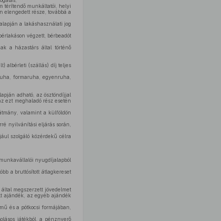
ogatás;
m térítendő munkáltatói, helyi
n elengedett része, továbbá a
t alapján a lakáshasználati jog
bérlakáson végzett, bérbeadót
 a házastárs által történő
 albérleti (szállás) díj teljes
aruha, formaruha, egyenruha,
lapján adható, az ösztöndíjjal
 (az ezt meghaladó rész esetén
látmány, valamint a külföldön
ré nyilvánítási eljárás során,
pjául szolgáló közérdekű célra
 munkavállalói nyugdíjalapból
bb a bruttósított átlagkereset
 által megszerzett jövedelmet
ott ajándék, az egyéb ajándék
rmű és a pótkocsi formájában,
;
olásos játékból, a pénznyerő