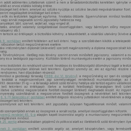
n adott adómentes juttatásnak számít a nem a társadalombiztosítás keretében igénybe 
ből az orvosi ellátási költség értéke.
 összeget kell érteni, amelyet az üdülés nyújtója az üdülési beutaló megvásárlásakor fizet
zerint megállapított önköltséget kell érteni.
 erők és testületek tagjának egyforma, hivatalos öltözete. Egyenruhának minősül továb
et, vagy annál magasabb szintű jogszabály határozza meg.
 anyatejet, bőrt, szervet, sejtet ad, vagy enged át.
tatás, amelyet valamely szolgáltatással összefüggésben, vagy bármilyen előny megsz
hálapénz stb.).
tartozik az értékpapír, a biztosítási kötvény, a takarékbetét, a vásárlási utalvány (kivéve 
.
k 8. pontjában
említett feltételen azt kell érteni, hogy a szerződésben kikötik a letelepedé
 időszakon belüli megszűnésének esetére.
tási intézményben diplomát (oklevelet) szerzett magánszemély a diploma megszerzését köv
éséig.
Törvénykönyve, illetőleg más törvény szerint ennek minősített jogviszony, valamint a m
szony és a bedolgozói jogviszony. Külföldön történő munkavégzés esetén a jogviszony minősít
eres testületek és rendészeti szervek hivatásos és továbbszolgáló állományú tagját
a testül
munkaviszonyban állónak kell tekinteni.
Egyházi személy az,
aki az egyház részére v
l rendszeres, havi díjazásban részesül.
minősül a gazdasági társaság (
1988. évi VI. törvény
), a megszűnéséig az ipari és szolgál
, továbbá a magánszemélyek jogi személyiséggel rendelkező munkaközössége, az 
93. december 31-ig — a társasági adóról szóló törvény hatálya alá tartózó egyéni vállalkozó
kell tekinteni az értékpapír, illetve a korlátolt felelősségű társaságban lévő üzlet
 illetve üzletrész megszerzésére fordított összeget (értéket) meghaladó részét. Az ingy
amnyereség számításánál a megszerzésre fordított összegnek a névértéket kell tekinte
a
6. § (1) bekezdés
e)
pontjában
említett dolgozói részvény juttatáskori névértékének a dolgoz
összeget kell tekinteni.
 személynek
azt kell tekinteni, akit jogszabály súlyosan fogyatékosnak minősít, valamin
dó szempontjából annak az összegnek a sorsát osztja, amellyel összefüggésben kifizetik.
ényerejű rendelet 45. §-a
alapján kapott
leszerelési segély
a munkaviszony megszüntetésé
elégítésnek minősül.
k 25. pontja
alkalmazásában
gépjármű és pótkocsi
alatt az illetékekről szóló törvényben il
ének 3. pontjában
említett
szociális segély az,
amelyet készpénzben, vagy természetb