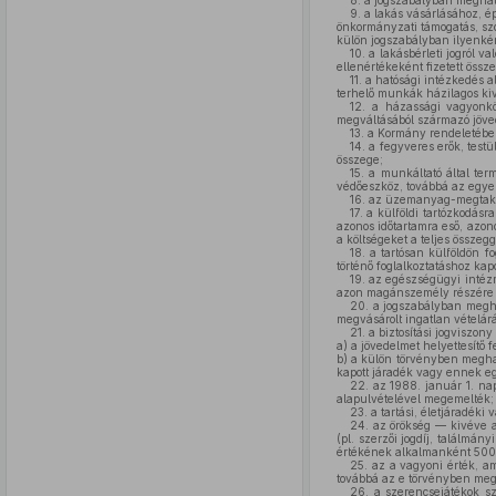
8.
a jogszabályban meghatár
9.
a lakás vásárlásához, ép
önkormányzati támogatás, szo
külön jogszabályban ilyenként
10.
a lakásbérleti jogról va
ellenértékeként fizetett össze
11.
a hatósági intézkedés al
terhelő munkák házilagos kivi
12.
a házassági vagyonköz
megváltásából származó jöve
13.
a Kormány rendeletében
14.
a fegyveres erők, testül
összege;
15.
a munkáltató által ter
védőeszköz, továbbá az egye
16.
az üzemanyag-megtakarí
17.
a külföldi tartózkodásra
azonos időtartamra eső, azono
a költségeket a teljes összeg
18.
a tartósan külföldön fo
történő foglalkoztatáshoz ka
19.
az egészségügyi intézmé
azon magánszemély részére fiz
20.
a jogszabályban meghatá
megvásárolt ingatlan vételárát
21.
a biztosítási jogviszony
a)
a jövedelmet helyettesítő fe
b)
a külön törvényben meghatá
kapott járadék vagy ennek e
22.
az 1988. január 1. napj
alapulvételével megemelték;
23.
a tartási, életjáradéki
24.
az örökség — kivéve az
(pl. szerzői jogdíj, találmá
értékének alkalmanként 500 
25.
az a vagyoni érték, am
továbbá az e törvényben megh
26.
a szerencsejátékok sz