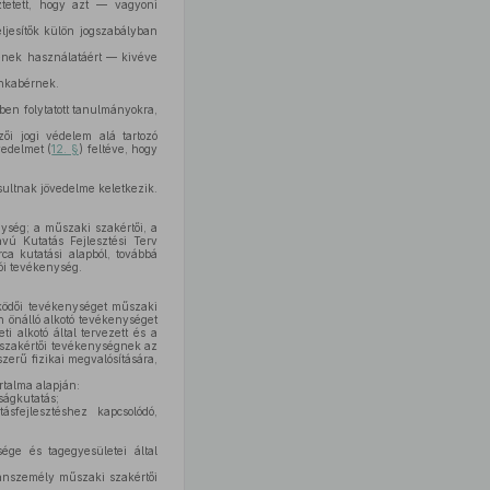
ztetett, hogy azt — vagyoni
eljesítők külön jogszabályban
ének használatáért — kivéve
unkabérnek.
en folytatott tanulmányokra,
zői jogi védelem alá tartozó
vedelmet (
12. §
) feltéve, hogy
sultnak jövedelme keletkezik.
nység; a műszaki szakértői, a
ávú Kutatás Fejlesztési Terv
ca kutatási alapból, továbbá
ói tevékenység.
ködői tevékenységet műszaki
 önálló alkotó tevékenységet
 alkotó által tervezett és a
i szakértői tevékenységnek az
erű fizikai megvalósítására,
rtalma alapján:
ságkutatás;
ásfejlesztéshez kapcsolódó,
ge és tagegyesületei által
ánszemély műszaki szakértői