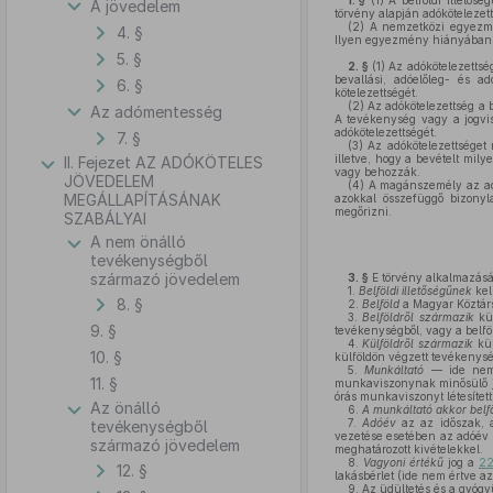
1. §
(1)
A belföldi illetős
A jövedelem
törvény alapján adókötelezett
(2)
A nemzetközi egyezmén
4. §
Ilyen egyezmény hiányában a
5. §
2. §
(1)
Az adókötelezettség
bevallási, adóelőleg- és adó
6. §
kötelezettségét.
(2)
Az adókötelezettség a
Az adómentesség
A tevékenység vagy a jogvi
adókötelezettségét.
7. §
(3)
Az adókötelezettséget 
illetve, hogy a bevételt mil
II. Fejezet AZ ADÓKÖTELES
vagy behozzák.
JÖVEDELEM
(4)
A magánszemély az adó
MEGÁLLAPÍTÁSÁNAK
azokkal összefüggő bizonyl
megőrizni.
SZABÁLYAI
A nem önálló
tevékenységből
származó jövedelem
3. §
E törvény alkalmazásá
1.
Belföldi illetőségűnek
kel
8. §
2.
Belföld
a Magyar Köztárs
3.
Belföldről származik
kül
9. §
tevékenységből, vagy a belföl
4.
Külföldről származik
kül
10. §
külföldön végzett tevékenység
5.
Munkáltató
— ide nem
11. §
munkaviszonynak minősülő j
órás munkaviszonyt létesített
Az önálló
6.
A munkáltató akkor belföl
7.
Adóév
az az időszak, a
tevékenységből
vezetése esetében az adóév a
származó jövedelem
meghatározott kivételekkel.
8.
Vagyoni értékű
jog a
22
12. §
lakásbérlet (ide nem értve az
9.
Az üdültetés és a gyógyü