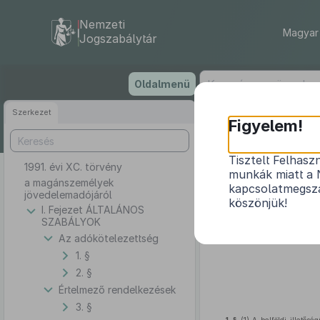
Nemzeti
Magyar 
Jogszabálytár
Ugrás
Oldalmenü
a
tartalomra
Szerkezet
Figyelem!
Tisztelt Felhasz
1991. évi XC. törvény
munkák miatt a 
a magánszemélyek
kapcsolatmegsza
jövedelemadójáról
köszönjük!
I. Fejezet ÁLTALÁNOS
SZABÁLYOK
A közös társadalmi felada
alkotmányos kötelezettségébő
Az adókötelezettség
1. §
2. §
Értelmező rendelkezések
3. §