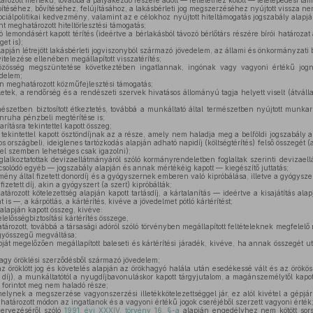
ozott mértékű, továbbá a pályakezdő részére adott — feltételhez kötött — letelepedési tám
ítéséhez, bővítéséhez, felújításához, a lakásbérleti jog megszerzéséhez nyújtott vissza ne
ciálpolitikai kedvezmény, valamint az e célokhoz nyújtott hiteltámogatás jogszabály alapjá
 meghatározott hiteltörlesztési támogatás;
ló lemondásért kapott térítés (ideértve a bérlakásból távozó bérlőtárs részére bírói határoza
get is);
apján létrejött lakásbérleti jogviszonyból származó jövedelem, az állami és önkormányzati 
telezése ellenében megállapított visszatérítés;
össég megszüntetése következtében ingatlannak, ingónak vagy vagyoni értékű jognak
delem;
 meghatározott közműfejlesztési támogatás;
etek, a rendőrség és a rendészeti szervek hivatásos állományú tagja helyett viselt (átvállalt)
mészetben biztosított étkeztetés, továbbá a munkáltató által természetben nyújtott munk
nruha pénzbeli megtérítése is;
tásra tekintettel kapott összeg;
 tekintettel kapott ösztöndíjnak az a része, amely nem haladja meg a belföldi jogszabály a
s országbeli, ideiglenes tartózkodás alapján adható napidíj (költségtérítés) felső összegét
gel szemben lehetséges csak igazolni);
glalkoztatottak devizaellátmányáról szóló kormányrendeletben foglaltak szerinti devizael
pcsolódó egyéb — jogszabály alapján és annak mértékéig kapott — kiegészítő juttatás;
ny által fizetett donordíj és a gyógyszernek emberen való kipróbálása, illetve a gyógyszer
etett díj, akin a gyógyszert (a szert) kipróbálták;
rozott kötelezettség alapján kapott tartásdíj, a kártalanítás — ideértve a kisajátítás ala
 is —, a kárpótlás, a kártérítés, kivéve a jövedelmet pótló kártérítést;
 alapján kapott összeg, kivéve:
lelősségbiztosítási kártérítés összege,
rozott, továbbá a társasági adóról szóló törvényben megállapított feltételeknek megfelelő
gyösszegű megváltása;
át megelőzően megállapított baleseti és kártérítési járadék, kivéve, ha annak összegét utó
 vagy öröklési szerződésből származó jövedelem;
 öröklött jog és követelés alapján az örökhagyó halála után esedékessé vált és az örökös
nyi díj), a munkáltatótól a nyugdíjbavonuláskor kapott tárgyjutalom, a magánszemélytől kap
forintot meg nem haladó része;
elynek a megszerzése vagyonszerzési illetékkötelezettséggel jár, ez alól kivétel a gépjá
atározott módon az ingatlanok és a vagyoni értékű jogok cseréjéből szerzett vagyoni érték
ervezéséről szóló
1991. évi XXXIV. törvény 16. §-a
alapján engedélyhez nem kötött sors