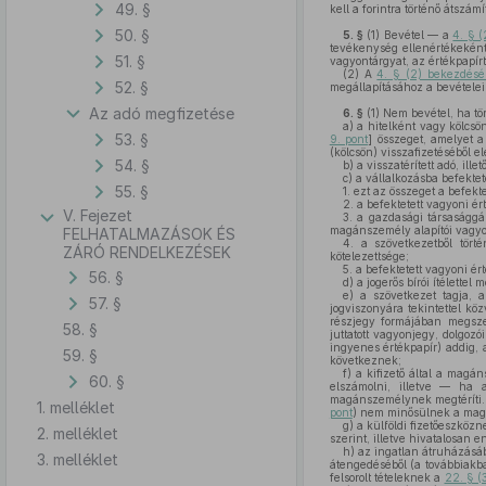
49. §
kell a forintra történő átszá
50. §
5. §
(1)
Bevétel — a
4. § 
tevékenység ellenértékeként 
51. §
vagyontárgyat, az értékpapírt
(2)
A
4. § (2) bekezdés
52. §
megállapításához a bevétele
Az adó megfizetése
6. §
(1)
Nem bevétel, ha tö
a)
a hitelként vagy kölcsön
53. §
9. pont
] összeget, amelyet a
(kölcsön) visszafizetéséből el
54. §
b)
a visszatérített adó, ill
c)
a vállalkozásba befektete
55. §
1. ezt az összeget a befekt
2. a befektetett vagyoni é
V. Fejezet
3. a gazdasági társasággá
magánszemély alapítói vagy
FELHATALMAZÁSOK ÉS
4. a szövetkezetből tört
ZÁRÓ RENDELKEZÉSEK
kötelezettsége;
5. a befektetett vagyoni é
56. §
d)
a jogerős bírói ítélette
e)
a szövetkezet tagja, a
57. §
jogviszonyára tekintettel kö
részjegy formájában megszer
58. §
juttatott vagyonjegy, dolgoz
ingyenes értékpapír) addig,
59. §
következnek;
f)
a kifizető által a magá
60. §
elszámolni, illetve — ha 
magánszemélynek megtéríti. 
1. melléklet
pont
) nem minősülnek a mag
g)
a külföldi fizetőeszközne
2. melléklet
szerint, illetve hivatalosan
h)
az ingatlan átruházásábó
3. melléklet
átengedéséből (a továbbiakb
felsorolt tételeknek a
22. § (