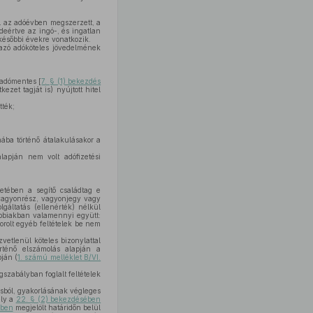
l az adóévben megszerzett, a
deértve az ingó-, és ingatlan
 későbbi évekre vonatkozik.
azó adóköteles jövedelmének
 adómentes [
7. § (1) bekezdés
zet tagját is) nyújtott hitel
tték;
ába történő átalakulásakor a
lapján nem volt adófizetési
setében a segítő családtag e
i vagyonrész, vagyonjegy vagy
gáltatás (ellenérték) nélkül
vábbiakban valamennyi együtt:
orolt egyéb feltételek be nem
etlenül köteles bizonylattal
rténő elszámolás alapján a
ján (
1. számú melléklet B/VI.
ogszabályban foglalt feltételek
ásból, gyakorlásának végleges
ély a
22. § (2) bekezdésében
sben
megjelölt határidőn belül