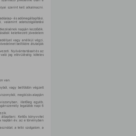
ől származó jövedelme után e
ai szerint kell alkalmazni.
adóalap- és adómegállapítási,
, valamint adatszolgáltatási
etkezésének napján kezdődik.
sából keletkezett jövedelem
déllyel vagy anélkül végzi,
övedelmet belföldre átutalják
vezeti. Nyilvántartásait és az
aló jog elévüléséig köteles
on van.
nyból, vagy belföldön végzett
aviszonyból, megbízás alapján
szonyban, illetőleg egyéb,
agánszemély legalább napi 6
ezik.
llapítani. Kettős könyvvitel
a naptári év, az e törvényben
sználat, a telki szolgalom, a