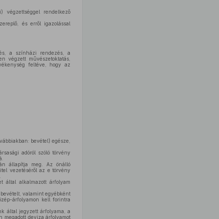
) végzettséggel rendelkező
replő, és erről igazolással
és, a színházi rendezés, a
en végzett művészetoktatás,
evékenység feltéve, hogy az
vábbiakban: bevétel) egésze,
rsasági adóról szóló törvény
á.
n állapítja meg. Az önálló
tel vezetéséről az e törvény
.
t által alkalmazott árfolyam
t bevételt, valamint egyébként
zép-árfolyamon kell forintra
által jegyzett árfolyama, a
n megadott deviza árfolyamot