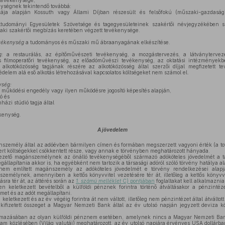
 tevékenysége;
ységnek tekintendő továbbá:
a alapján Kossuth vagy Állami Díjban részesült és felsőfokú (műszaki-gazdasági
dományi Egyesületek Szövetsége és tagegyesületeinek szakértői névjegyzékében sze
ki szakértői megbízás keretében végzett tevékenysége.
evékenység
a tudományos és műszaki mű ábraanyagának elkészítése.
g:
a restaurálás, az építőművészeti tevékenység, a mozgástervezés, a látványtervez
és filmoperatőri tevékenység, az előadóművészi tevékenység, az oktatási intézményekb
alkotóközösség tagjának részére az alkotóközösség által szerzői díjjal megfizetett t
édelem alá eső alkotás létrehozásával kapcsolatos költségeket nem számol el.
ység:
 működési engedély vagy ilyen működésre jogosító képesítés alapján,
ó és
házi stúdió tagja által
ékenység.
A jövedelem
zemély által az adóévben bármilyen címen és formában megszerzett vagyoni érték (a to
mert költségekkel csökkentett része, vagy annak e törvényben meghatározott hányada.
vezető magánszemélynek az önálló tevékenységéből származó adóköteles jövedelmét a tá
gállapítania akkor is, ha egyébként nem tartozik a társasági adóról szóló törvény hatálya al
em említett magánszemély az adóköteles jövedelmét e törvény rendelkezései alapjá
emélynek, amennyiben a kettős könyvvitel vezetésére tér át, illetőleg a kettős könyvvi
ásra tér át, az áttérés során az
1. számú melléklet
C) pontjában
foglaltakat kell alkalmaznia
keletkezett bevételből a külföldi pénznek forintra történő átváltásakor a pénzintéze
lmet és az adót megállapítani.
letkezett és az év végéig forintra át nem váltott, illetőleg nem pénzintézet által átváltot
kifizetett összeget a Magyar Nemzeti Bank által az év utolsó napján jegyzett deviza kö
mazásában az olyan külföldi pénznem esetében, amelynek nincs a Magyar Nemzeti Bank 
am közlésében (Világ valutái) meghatározott, az év utolsó napjára érvényes USA dollárba