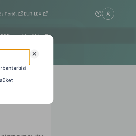
s Portál
EUR-LEX
ELI
+
rbantartási
ésüket
hekhez való hozzájárulásának