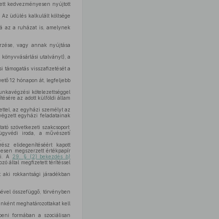
vett kedvezményesen nyújtott
. Az üdülés kalkulált költsége
bá az a ruházat is, amelynek
erzése, vagy annak nyújtása
a könyvvásárlási utalványt), a
si támogatás visszafizetését a
ető 12 hónapon át, legfeljebb
unkavégzési kötelezettséggel
ésére az adott külföldi állam
ettel, az egyházi személyt az
égzett egyházi feladatainak
tató szövetkezeti szakcsoport
,
ügyvédi iroda, a művészeti
.
rész elidegenítéséért kapott
enesen megszerzett értékpapír
ni. A
29. § (2) bekezdés
b)
ó által megfizetett térítéssel
t aki rokkantsági járadékban
vel összefüggő, törvényben
yenként meghatározottakat kell
eni formában a szociálisan