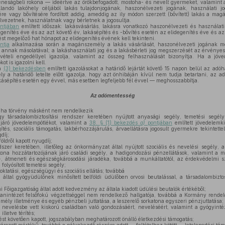
eneságbeli rokona — ideértve az örökbefogadott, mostoha- és nevelt gyermeket, valamint 
landó lakóhely céljából lakás tulajdonjogának, haszonélvezeti jogának, használati j
re vagy bővítésére fordított addig, ameddig az ily módon szerzett (bővített) lakás a ma
élvezetnek, használatnak vagy bérletnek a jogosultja.
ntjában
említett időszak: lakásvásárlás, lakásra vonatkozó haszonélvezeti és használati 
enítés éve és az azt követő év, lakásépítés és -bővítés esetén az elidegenítés éve és a
st megelőző hat hónapot az elidegenítés évének kell tekinteni.
ntja
alkalmazása során a magánszemély a lakás vásárlását, haszonélvezeti jogának me
 annak másolatával; a lakáshasználati jog és a lakásbérleti jog megszerzését az érvényes 
vételi engedéllyel igazolja, valamint az összeg felhasználását bizonyítja. Ha a jöv
ot is igazolni kell.
 a
(3) bekezdésben
említett igazolásokat a határidő lejártát követő 15 napon belül az adóh
 határidő letelte előtt igazolja, hogy azt önhibáján kívül nem tudja betartani, az a
kásépítés esetén egy évvel, más esetben legfeljebb fél évvel — meghosszabbítja.
Az adómentesség
, ha törvény másként nem rendelkezik
y társadalombiztosítási rendszer keretében nyújtott anyasági segély, temetési segély
járó jövedelempótlékot, valamint a
38. § (1) bekezdés
a)
pontjában
említett jövedelemkie
gítés, szociális támogatás, lakbérhozzájárulás, árvaellátásra jogosult gyermekre tekintett
díj;
földről kapott nyugdíj;
dszer keretében, illetőleg az önkormányzat által nyújtott szociális és nevelési segély,
atona hozzátartozójának járó családi segély, a hadigondozási pénzellátások, valamint a
s-, átmeneti és egészségkárosodási járadéka, továbbá a munkáltatótól, az érdekvédelmi s
folyósított temetési segély;
ktatási, egészségügyi és szociális ellátás; továbbá
ltal gyógyüdülőnek minősített belföldi üdülőben orvosi beutalással, a társadalombizto
 Főigazgatóság által adott kedvezmény az általa kiadott üdülési beutalók értékéből;
tanintézet felsőfokú végzettséggel nem rendelkező hallgatója, továbbá a Kormány rendel
emély illetménye és egyéb pénzbeli juttatása, a leszerelő sorkatona egyszeri pénzjuttatása;
 nevelésbe vett kiskorú családban való gondozásáért, neveléséért, valamint a gyógyintéz
illetve térítés;
ést követően kapott, jogszabályban meghatározott önálló életkezdési támogatás;